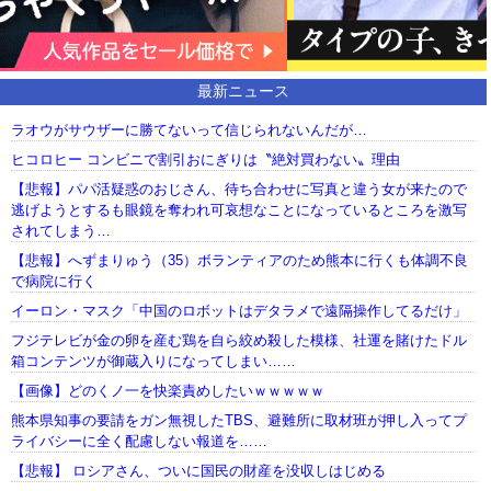
最新ニュース
ラオウがサウザーに勝てないって信じられないんだが…
ヒコロヒー コンビニで割引おにぎりは〝絶対買わない〟理由
【悲報】パパ活疑惑のおじさん、待ち合わせに写真と違う女が来たので
逃げようとするも眼鏡を奪われ可哀想なことになっているところを激写
されてしまう…
【悲報】へずまりゅう（35）ボランティアのため熊本に行くも体調不良
で病院に行く
イーロン・マスク「中国のロボットはデタラメで遠隔操作してるだけ」
フジテレビが金の卵を産む鶏を自ら絞め殺した模様、社運を賭けたドル
箱コンテンツが御蔵入りになってしまい……
【画像】どのくノ一を快楽責めしたいｗｗｗｗｗ
熊本県知事の要請をガン無視したTBS、避難所に取材班が押し入ってプ
ライバシーに全く配慮しない報道を……
【悲報】 ロシアさん、ついに国民の財産を没収しはじめる