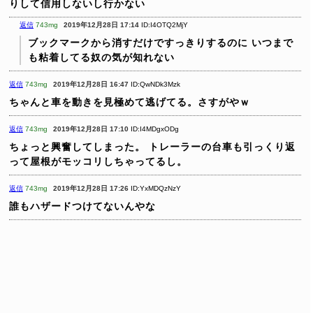
りして信用しないし行かない
返信
743mg
2019年12月28日 17:14
ID:I4OTQ2MjY
ブックマークから消すだけですっきりするのに
いつまで
も粘着してる奴の気が知れない
返信
743mg
2019年12月28日 16:47
ID:QwNDk3Mzk
ちゃんと車を動きを見極めて逃げてる。さすがやｗ
返信
743mg
2019年12月28日 17:10
ID:I4MDgxODg
ちょっと興奮してしまった。
トレーラーの台車も引っくり返
って屋根がモッコリしちゃってるし。
返信
743mg
2019年12月28日 17:26
ID:YxMDQzNzY
誰もハザードつけてないんやな