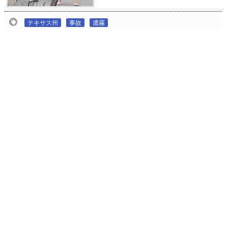
テキサス州
事故
濃霧