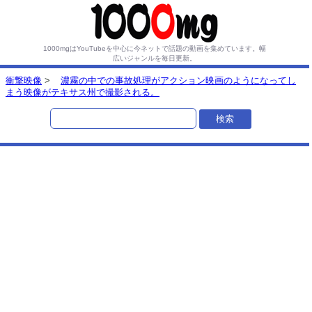
1000mgはYouTubeを中心に今ネットで話題の動画を集めています。
幅
広いジャンルを毎日更新。
衝撃映像
>
濃霧の中での事故処理がアクション映画のようになってし
まう映像がテキサス州で撮影される。