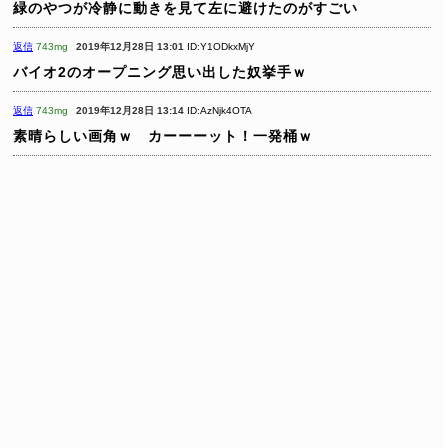
緑のやつが冷静に動きを見て左に避けたのがすごい
返信
743mg
2019年12月28日 13:01
ID:Y1ODkxMjY
バイオ2のオープニング思い出した奴挙手ｗ
返信
743mg
2019年12月28日 13:14
ID:AzNjk4OTA
素晴らしい画角ｗ カーーーット！一発桶ｗ