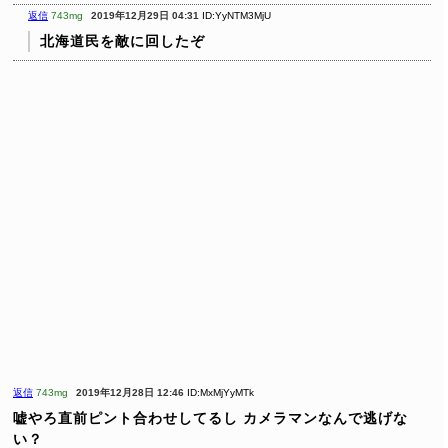
返信
743mg
2019年12月29日 04:31
ID:YyNTM3MjU
北海道民を敵に回したぞ
返信
743mg
2019年12月28日 12:46
ID:MxMjYyMTk
嘘やろ直前ピント合わせしてるし
カメラマンなんで逃げな
い？