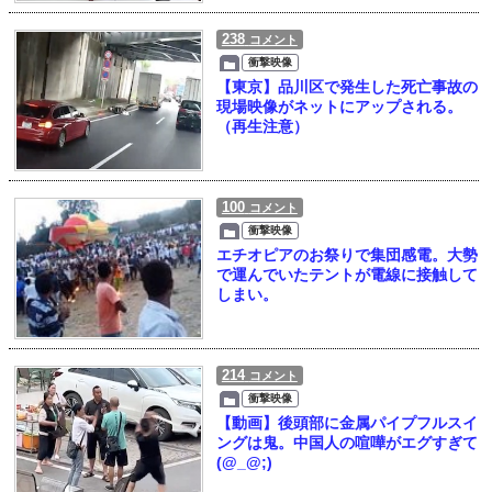
238
コメント
衝撃映像
【東京】品川区で発生した死亡事故の
現場映像がネットにアップされる。
（再生注意）
100
コメント
衝撃映像
エチオピアのお祭りで集団感電。大勢
で運んでいたテントが電線に接触して
しまい。
214
コメント
衝撃映像
【動画】後頭部に金属パイプフルスイ
ングは鬼。中国人の喧嘩がエグすぎて
(@_@;)