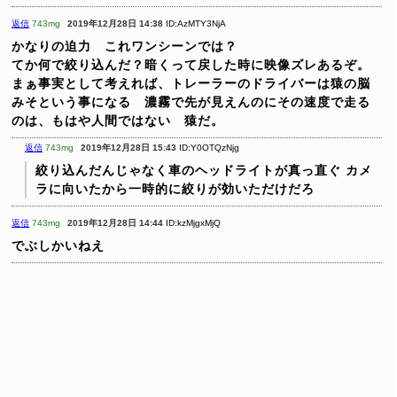
返信
743mg
2019年12月28日 14:38
ID:AzMTY3NjA
かなりの迫力 これワンシーンでは？
てか何で絞り込んだ？暗くって戻した時に映像ズレあるぞ。
まぁ事実として考えれば、トレーラーのドライバーは猿の脳
みそという事になる 濃霧で先が見えんのにその速度で走る
のは、もはや人間ではない 猿だ。
返信
743mg
2019年12月28日 15:43
ID:Y0OTQzNjg
絞り込んだんじゃなく車のヘッドライトが真っ直ぐ
カメ
ラに向いたから一時的に絞りが効いただけだろ
返信
743mg
2019年12月28日 14:44
ID:kzMjgxMjQ
でぶしかいねえ