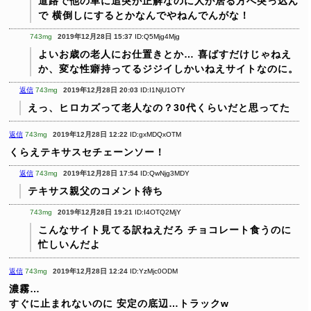
道路で他の車に追突が正解なのに人が居る方へ突っ込ん
で
横倒しにするとかなんでやねんでんがな！
743mg
2019年12月28日 15:37
ID:Q5Mjg4Mjg
よいお歳の老人にお仕置きとか…
喜ばすだけじゃねえ
か、変な性癖持ってるジジイしかいねえサイトなのに。
返信
743mg
2019年12月28日 20:03
ID:I1NjU1OTY
えっ、ヒロカズって老人なの？30代くらいだと思ってた
返信
743mg
2019年12月28日 12:22
ID:gxMDQxOTM
くらえテキサスセチェーンソー！
返信
743mg
2019年12月28日 17:54
ID:QwNjg3MDY
テキサス親父のコメント待ち
743mg
2019年12月28日 19:21
ID:I4OTQ2MjY
こんなサイト見てる訳ねえだろ
チョコレート食うのに
忙しいんだよ
返信
743mg
2019年12月28日 12:24
ID:YzMjc0ODM
濃霧…
すぐに止まれないのに
安定の底辺…トラックw