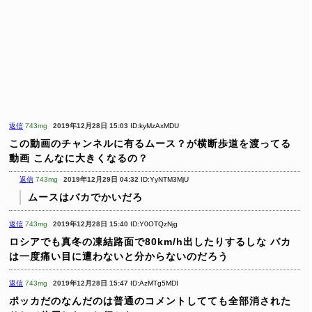
返信
743mg
2019年12月28日 15:03
ID:kyMzAxMDU
この動画のチャンネルに有るムース？が横断歩道を渡ってる
動画
こんなに大きくなるの？
返信
743mg
2019年12月29日 04:32
ID:YyNTM3MjU
ムースはバカでかいだろ
返信
743mg
2019年12月28日 15:40
ID:Y0OTQzNjg
ロシアでも真冬の凍結路面で80km/h出したりするしな
バカ
は一度痛い目に遭わないと分からないのだろう
返信
743mg
2019年12月28日 15:47
ID:AzMTg5MDI
ポッカだのなんだのは普通のコメントしてても全部消された