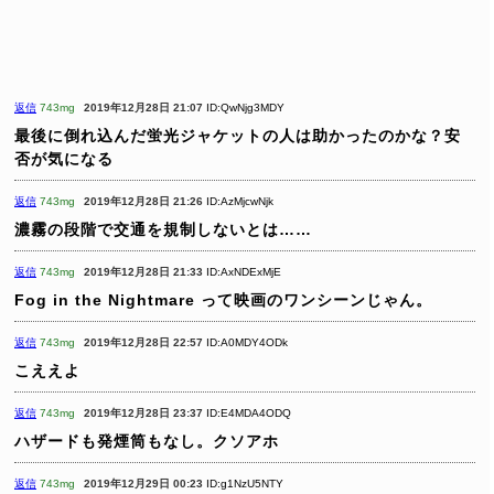
返信
743mg
2019年12月28日 21:07
ID:QwNjg3MDY
最後に倒れ込んだ蛍光ジャケットの人は助かったのかな？安
否が気になる
返信
743mg
2019年12月28日 21:26
ID:AzMjcwNjk
濃霧の段階で交通を規制しないとは……
返信
743mg
2019年12月28日 21:33
ID:AxNDExMjE
Fog in the Nightmare って映画のワンシーンじゃん。
返信
743mg
2019年12月28日 22:57
ID:A0MDY4ODk
こええよ
返信
743mg
2019年12月28日 23:37
ID:E4MDA4ODQ
ハザードも発煙筒もなし。クソアホ
返信
743mg
2019年12月29日 00:23
ID:g1NzU5NTY