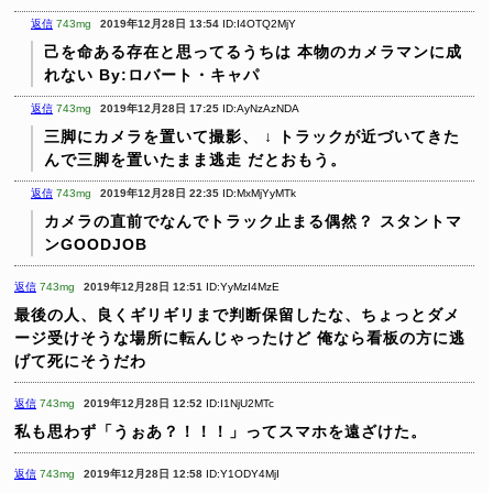
返信
743mg
2019年12月28日 13:54
ID:I4OTQ2MjY
己を命ある存在と思ってるうちは
本物のカメラマンに成
れない
By:ロバート・キャパ
返信
743mg
2019年12月28日 17:25
ID:AyNzAzNDA
三脚にカメラを置いて撮影、
↓
トラックが近づいてきた
んで三脚を置いたまま逃走
だとおもう。
返信
743mg
2019年12月28日 22:35
ID:MxMjYyMTk
カメラの直前でなんでトラック止まる偶然？
スタントマ
ンGOODJOB
返信
743mg
2019年12月28日 12:51
ID:YyMzI4MzE
最後の人、良くギリギリまで判断保留したな、ちょっとダメ
ージ受けそうな場所に転んじゃったけど
俺なら看板の方に逃
げて死にそうだわ
返信
743mg
2019年12月28日 12:52
ID:I1NjU2MTc
私も思わず「うぉあ？！！！」ってスマホを遠ざけた。
返信
743mg
2019年12月28日 12:58
ID:Y1ODY4MjI