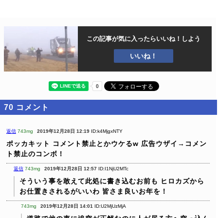
この記事が気に入ったら
いいね！しよう
いいね！
70
コメント
返信
743mg
2019年12月28日 12:19
ID:k4MjgxNTY
ポッカキット コメント禁止とかウケるw
広告ウザイ→コメン
ト禁止のコンボ！
返信
743mg
2019年12月28日 12:57
ID:I1NjU2MTc
そういう事を敢えて此処に書き込むお前も
ヒロカズから
お仕置きされるがいいわ
皆さま良いお年を！
743mg
2019年12月28日 14:01
ID:U2MjUzMjA