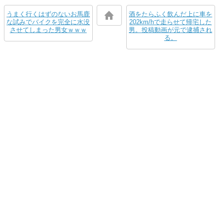
うまく行くはずのないお馬鹿
酒をたらふく飲んだ上に車を
な試みでバイクを完全に水没
202km/hで走らせて帰宅した
させてしまった男女ｗｗｗ
男。投稿動画が元で逮捕され
る。