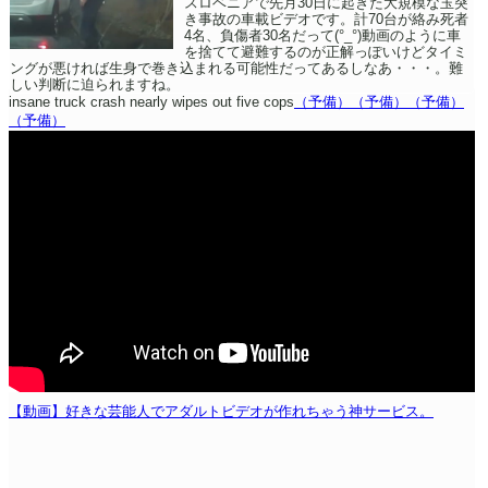
スロベニアで先月30日に起きた大規模な玉突
き事故の車載ビデオです。計70台が絡み死者
4名、負傷者30名だって(°_°)動画のように車
を捨てて避難するのが正解っぽいけどタイミ
ングが悪ければ生身で巻き込まれる可能性だってあるしなあ・・・。難
しい判断に迫られますね。
insane truck crash nearly wipes out five cops
（予備）
（予備）
（予備）
（予備）
【動画】好きな芸能人でアダルトビデオが作れちゃう神サービス。