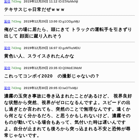
返信
743mg
2019年12月29日 11:12
ID:E5NzMxNjI
テキサスじゃ日常だぜｗｗｗ
返信
743mg
2019年12月29日 13:00
ID:g1ODgzMjU
俺がこの場に居たら、頭にきて
トラックの運転手を引きずり
出して
顔面に蹴り入れそう
返信
743mg
2019年12月29日 16:07
ID:gzMTkzMDU
黄色い人、スライスされたんかな
返信
743mg
2019年12月29日 23:35
ID:Q0MzE3MzM
これってコンボイ2020 の撮影じゃないの？
返信
743mg
2019年12月30日 20:05
ID:IwOTIxMjU
濃霧の玉突き事故に巻き込まれたことがあるけど、
視界良好
な状態から突然、視界がゼロになるんですよ。スピードの出
し過ぎとか言われても、突然のことで無理なんです。遠くか
ら何となく分かるだろ、と思うかもしれないけど、濃霧その
ものが動いている場合もあって、気付いた時は遅いんです
よ。自分が止まれても後ろから突っ込まれる不安と恐怖が尋
常じゃないです。