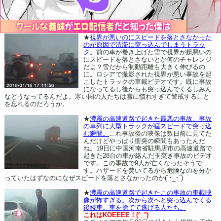
★
視界が悪いのにスピードを落とさなかった
のが原因で渋滞に突っ込んでしまうトラッ
ク。
前の車が巻き上げた雪で視界が超悪いの
にスピードを落とさないとか何のチャレンジ
だよ？雪だから制動距離も大きく伸びるの
に。ロシアで撮影された視界が悪い事故を起
こしたトラックの車載ビデオです。既に事故
になってるし後からも突っ込んでくるしみん
などうなってるんだよ。寒い国の人たちは雪に慣れすぎて警戒すること
を忘れるのだろうか。
★
濃霧の高速道路で起きた最悪の事故。事故
の車列に大型トラックが猛スピードで突っ込
む瞬間。
これ事故後の映像は数日前に見てた
んだけどやっぱり衝突の瞬間もあったんだ
ね。19日に中国河南省駐馬店市の高速道路で
起きた28台の車が絡んだ玉突き事故のビデオ
です。この事故で9人が亡くなったそうで
す。ハザードを焚いてるから危険なのを分か
っていたはずなのになぜスピードを落とさなかったのか(´･_･`)
★
濃霧の高速道路で起きたこの事故の車載映
像が怖すぎる。次から次へと突っ込んでくる
後続車。車を捨てて逃げる人たち。
これはKOEEEE！(°_°)