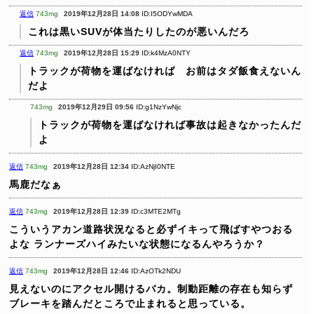
返信
743mg
2019年12月28日 14:08
ID:I5ODYwMDA
これは黒いSUVが体当たりしたのが悪いんだろ
返信
743mg
2019年12月28日 15:29
ID:k4MzA0NTY
トラックが荷物を運ばなければ お前はタダ飯食えないん
だよ
743mg
2019年12月29日 09:56
ID:g1NzYwNjc
トラックが荷物を運ばなければ事故は起きなかったんだ
よ
返信
743mg
2019年12月28日 12:34
ID:AzNjI0NTE
馬鹿だなぁ
返信
743mg
2019年12月28日 12:39
ID:c3MTE2MTg
こういうアカン道路状況なると必ずイキって飛ばすやつおる
よな
ランナーズハイみたいな状態になるんやろうか？
返信
743mg
2019年12月28日 12:46
ID:AzOTk2NDU
見えないのにアクセル開けるバカ。制動距離の存在も知らず
ブレーキを踏んだところで止まれると思っている。