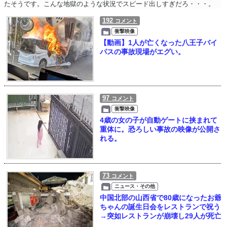
たそうです。こんな地獄のような状況でスピード出しすぎだろ・・・。
192
コメント
衝撃映像
【動画】1人が亡くなった八王子バイ
パスの事故現場がエグい。
97
コメント
衝撃映像
4歳の女の子が自動ゲートに挟まれて
重体に。恐ろしい事故の映像が公開さ
れる。
73
コメント
ニュース・その他
中国北部の山西省で80歳になったお爺
ちゃんの誕生日会をレストランで祝う
→突如レストランが崩壊し29人が死亡