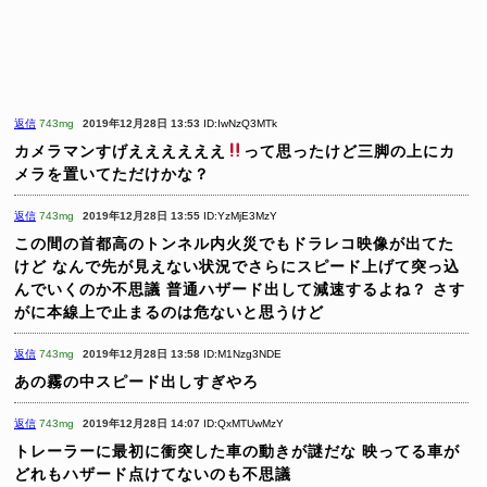
返信
743mg
2019年12月28日 13:53
ID:IwNzQ3MTk
カメラマンすげええええええ
って思ったけど三脚の上にカ
メラを置いてただけかな？
返信
743mg
2019年12月28日 13:55
ID:YzMjE3MzY
この間の首都高のトンネル内火災でもドラレコ映像が出てた
けど
なんで先が見えない状況でさらにスピード上げて突っ込
んでいくのか不思議
普通ハザード出して減速するよね？
さす
がに本線上で止まるのは危ないと思うけど
返信
743mg
2019年12月28日 13:58
ID:M1Nzg3NDE
あの霧の中スピード出しすぎやろ
返信
743mg
2019年12月28日 14:07
ID:QxMTUwMzY
トレーラーに最初に衝突した車の動きが謎だな
映ってる車が
どれもハザード点けてないのも不思議