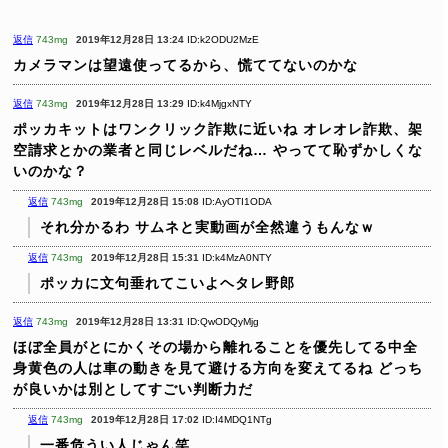
返信
743mg
2019年12月28日 13:24
ID:k2ODU2MzE
カメラマンは望遠使ってるから、慌ててないのかな
返信
743mg
2019年12月28日 13:29
ID:k4MjgxNTY
ポッカキットはワンクリック詐欺に近いね
オレオレ詐欺、架
空請求とかの業者と同じレベルだね…
やってて恥ずかしくな
いのかな？
返信
743mg
2019年12月28日 15:08
ID:AyOTI1ODA
それ分かるわ
サムネと実動画が全然違うもんなｗ
返信
743mg
2019年12月28日 15:31
ID:k4MzA0NTY
ポッカに文句垂れてこいよヘタレ野郎
返信
743mg
2019年12月28日 13:31
ID:QwODQyMjg
ほぼ全員がとにかくその場から離れることを優先してる中全
身黄色の人は車の動きを見て避ける方向を変えてるね
どっち
が良いかは別としてすごい判断力だ
返信
743mg
2019年12月28日 17:02
ID:I4MDQ1NTg
一番危うい人じゃん笑