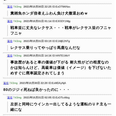
返信
743mg
2021年10月30日 22:25
ID:ExOTM4Nzc
糞雑魚ホンダ信者えふわん負け犬撤退おめｗ
返信
743mg
2021年10月31日 01:14
ID:E3ODY1Mjg
戦車並に丈夫なレクサス・・・戦車がレクサス並のフニャ
フニャ
返信
743mg
2021年10月31日 03:19
ID:E1MjE2NTg
レクサス乗りってやっぱり馬鹿なんだな
返信
743mg
2021年10月31日 14:16
ID:I4NTE1MzY
事故歴があると車の価値が下がる
耐久性がどの程度なの
かは知らんけど、高級車は価値（イメージ）を下げないた
めすぐに廃車認定されてしまう
返信
743mg
2021年10月30日 22:20
ID:ExMDAyNjA
80のジジィ死ねば良かったのに・・・
返信
743mg
2021年10月31日 02:05
ID:EzOTcxMzg
左折と同時にウインカー出してるような運転のＵＰ主も一
緒にな