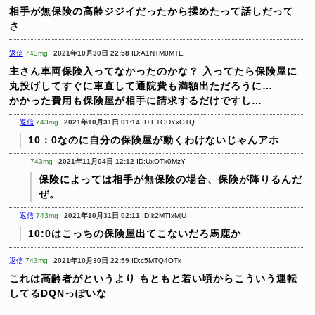
相手が無保険の高齢ジジイだったから揉めたって話しだって
さ
返信
743mg
2021年10月30日 22:58
ID:A1NTM0MTE
主さん車両保険入ってなかったのかな？
入ってたら保険屋に
丸投げしてすぐに車直して通院費も満額出ただろうに…
かかった費用も保険屋が相手に請求するだけですし…
返信
743mg
2021年10月31日 01:14
ID:E1ODYxOTQ
10：0なのに自分の保険屋が動くわけないじゃんアホ
743mg
2021年11月04日 12:12
ID:UxOTk0MzY
保険によっては相手が無保険の場合、保険が降りるんだ
ぜ。
返信
743mg
2021年10月31日 02:11
ID:k2MTIxMjU
10:0はこっちの保険屋出てこないだろ馬鹿か
返信
743mg
2021年10月30日 22:59
ID:c5MTQ4OTk
これは高齢者がというより
もともと若い頃からこういう運転
してるDQNっぽいな