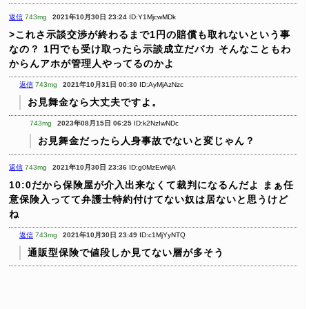
返信
743mg
2021年10月30日 23:24
ID:Y1MjcwMDk
>これさ示談交渉が終わるまで1円の賠償も取れないという事
なの？
1円でも受け取ったら示談成立だバカ
そんなこともわ
からんアホが管理人やってるのかよ
返信
743mg
2021年10月31日 00:30
ID:AyMjAzNzc
お見舞金なら大丈夫ですよ。
743mg
2023年08月15日 06:25
ID:k2NzIwNDc
お見舞金だったら人身事故でないと変じゃん？
返信
743mg
2021年10月30日 23:36
ID:g0MzEwNjA
10:0だから保険屋が介入出来なくて裁判になるんだよ
まぁ任
意保険入ってて弁護士特約付けてない奴は居ないと思うけど
ね
返信
743mg
2021年10月30日 23:49
ID:c1MjYyNTQ
通販型保険で値段しか見てない層が多そう