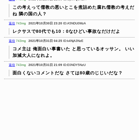
この考えって儒教の悪いとこを煮詰めた腐れ儒教の考えだ
ね
隣の国の人？
返信
743mg
2021年10月30日 23:20
ID:A5NDU0MzA
レクサスで80代でも10：0なひどい事故なだけだよ
返信
743mg
2021年10月31日 04:25
ID:k4NjA3NzE
コメ主は 俺面白い事書いた と思っているオッサン。
いい
加減大人になれよ。
返信
743mg
2021年10月31日 21:09
ID:E0NDY5NzU
面白くないコメントだな
さては80歳のじじいだな？