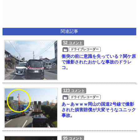
関連記事
52
コメント
ドライブレコーダー
衝突の前に意識を失っている？関ケ原
で撮影されたおかしな事故のドラレ
コ。
123
コメント
ドライブレコーダー
あ～あｗｗｗ岡山の国道2号線で撮影
された損害賠償が大変そうなユニック
事故。
95
コメント