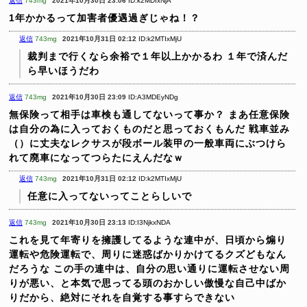
返信
743mg
2021年10月30日 23:06
ID:k2MDIxNjA
1年かかるって加害者優遇過ぎじゃね！？
返信
743mg
2021年10月31日 02:12
ID:k2MTIxMjU
裁判まで行くなら余裕で１年以上かかるわ
１年で済んだ
ら早いほうだわ
返信
743mg
2021年10月30日 23:09
ID:A3MDEyNDg
無保険って相手は車検も通してないって事か？
まあ任意保険
は自分の為に入っておくものだと思っておくもんだ
戦車並み
（）に丈夫なレクサスが段ボール装甲の一般車両にぶつけら
れて廃車になってつらたにえんだなｗ
返信
743mg
2021年10月31日 02:12
ID:k2MTIxMjU
任意に入ってないってことらしいで
返信
743mg
2021年10月30日 23:13
ID:I3NjkxNDA
これを見て年寄りを擁護してるような連中が、日頃から煽り
運転や危険運転で、周りに迷惑ばかりかけてるクズどもなん
だろうな
この手の連中は、自分の思い通りに運転させない周
りが悪い、と本気で思ってる頭のおかしい傲慢な自己中ばか
りだから、絶対にそれを自覚する事すらできない