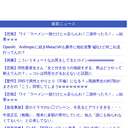
最新ニュース
【悲報】 ワイ「ラーメン一袋だけじゃ足らんわ！二袋作ったろ！」→結
果ｗｗｗ
OpenAI、Anthropicに続きMetaのAIも勝手に他社攻撃 嘘ξけど何これ流
行ってんの？
【画像】こういうキュートなお尻をしてるヒロインwwwwwwwwww
【悲報】同性愛者女さん「女と付き合うの地獄すぎる、男はどうやって
耐えてんの？」←コレは同意せざるおえないと話題に
【驚愕】SNSで異性とやりとり《不倫》になる？→既婚男女の約7割が
まさかの『こう』回答してしまうw w w w w w w w
【悲報】 ワイ「ラーメン一袋だけじゃ足らんわ！二袋作ったろ！」→結
果ｗｗｗ
【放送事故】昔のドラマのレ◯プシーン、今見るとアウトすぎる・・・
中居正広（無職）、熊本に多額の寄付していた。知人「誰にも知られな
くてもいい、と公表してない」