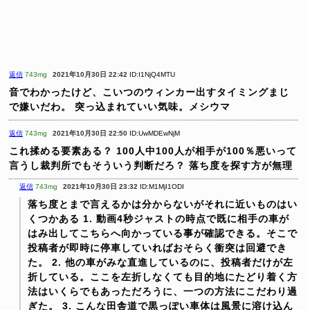
返信
743mg
2021年10月30日 22:42
ID:I1NjQ4MTU
音でわかったけど、こいつのウィンカー出すタイミングまじ
で嫌いだわ。
突っ込まれていい気味。メシウマ
返信
743mg
2021年10月30日 22:50
ID:UwMDEwNjM
これ揉める要素ある？
100人中100人が相手が100％悪いって
言うし裁判所でもそういう判断だろ？
落ち度を探す方が無理
返信
743mg
2021年10月30日 23:32
ID:M1MjI1ODI
落ち度とまで言えるかは分からないがそれに近いものはい
くつかある
1. 動画4秒ジャストの時点で既に相手の車が
はみ出してこちらへ向かっている事が確認できる。そこで
投稿者が即時に停車していればおそらく衝突は回避でき
た。
2. 他の車がみな直進しているのに、投稿者だけが左
折している。ここを左折しなくても目的地にたどり着く方
法はいくらでもあっただろうに、一つの方法にこだわり過
ぎた。
3. こんな田舎道で黒っぽい車体は風景に溶け込ん