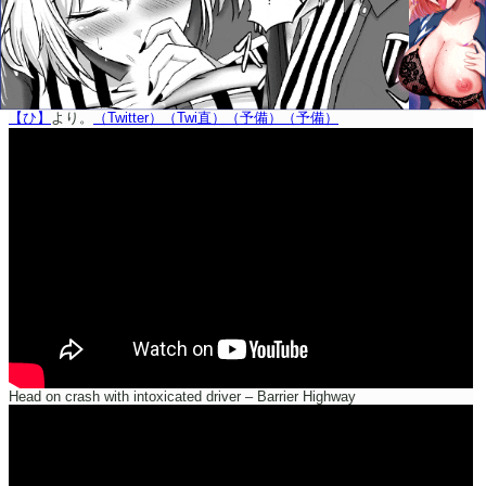
【ひ】
より。
（Twitter）
（Twi直）
（予備）
（予備）
Head on crash with intoxicated driver – Barrier Highway