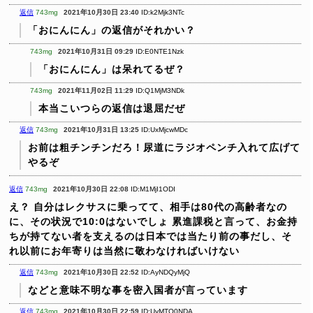
返信
743mg
2021年10月30日 23:40
ID:k2Mjk3NTc
「おにんにん」の返信がそれかい？
743mg
2021年10月31日 09:29
ID:E0NTE1Nzk
「おにんにん」は呆れてるぜ？
743mg
2021年11月02日 11:29
ID:Q1MjM3NDk
本当こいつらの返信は退屈だぜ
返信
743mg
2021年10月31日 13:25
ID:UxMjcwMDc
お前は粗チンチンだろ！尿道にラジオペンチ入れて広げて
やるぞ
返信
743mg
2021年10月30日 22:08
ID:M1MjI1ODI
え？ 自分はレクサスに乗ってて、相手は80代の高齢者なの
に、その状況で10:0はないでしょ
累進課税と言って、お金持
ちが持てない者を支えるのは日本では当たり前の事だし、そ
れ以前にお年寄りは当然に敬わなければいけない
返信
743mg
2021年10月30日 22:52
ID:AyNDQyMjQ
などと意味不明な事を密入国者が言っています
返信
743mg
2021年10月30日 22:59
ID:UyMTQ0NDA