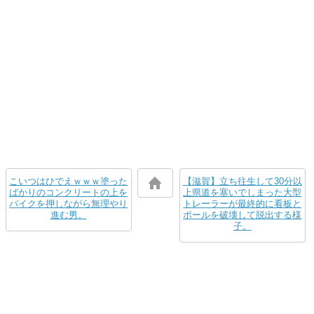
こいつはひでえｗｗｗ塗った
【滋賀】立ち往生して30分以
ばかりのコンクリートの上を
上県道を塞いでしまった大型
バイクを押しながら無理やり
トレーラーが最終的に看板と
進む男。
ポールを破壊して脱出する様
子。