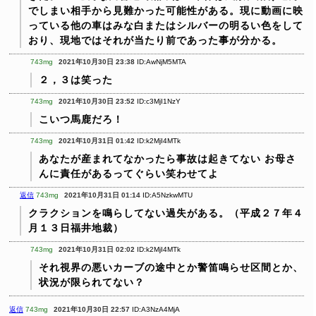
でしまい相手から見難かった可能性がある。現に動画に映
っている他の車はみな白またはシルバーの明るい色をして
おり、現地ではそれが当たり前であった事が分かる。
743mg
2021年10月30日 23:38
ID:AwNjM5MTA
２，３は笑った
743mg
2021年10月30日 23:52
ID:c3MjI1NzY
こいつ馬鹿だろ！
743mg
2021年10月31日 01:42
ID:k2MjI4MTk
あなたが産まれてなかったら事故は起きてない
お母さ
んに責任があるってぐらい笑わせてよ
返信
743mg
2021年10月31日 01:14
ID:A5NzkwMTU
クラクションを鳴らしてない過失がある。（平成２７年４
月１３日福井地裁）
743mg
2021年10月31日 02:02
ID:k2MjI4MTk
それ視界の悪いカーブの途中とか警笛鳴らせ区間とか、
状況が限られてない？
返信
743mg
2021年10月30日 22:57
ID:A3NzA4MjA