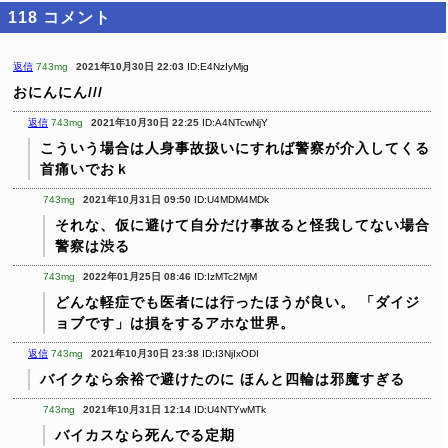
118
コメント
返信
743mg
2021年10月30日 22:03
ID:E4NzIyMjg
おにんにん///
返信
743mg
2021年10月30日 22:25
ID:A4NTcwNjY
こういう場合は人身事故扱いにすれば警察が介入してくる
首痛いでおｋ
743mg
2021年10月31日 09:50
ID:U4MDM4MDk
それな、仮に避けて自分だけ事故ると怪我してない場合
警察は渋る
743mg
2022年01月25日 08:46
ID:IzMTc2MjM
どんな軽症でも医者には行ったほうが良い。
「ダイジ
ョブです」は損をするアホな世界。
返信
743mg
2021年10月30日 23:38
ID:I3NjIxODI
バイクなら余裕で避けたのに
ほんと四輪は邪魔すぎる
743mg
2021年10月31日 12:14
ID:U4NTYwMTk
バイカスなら死んでる定期