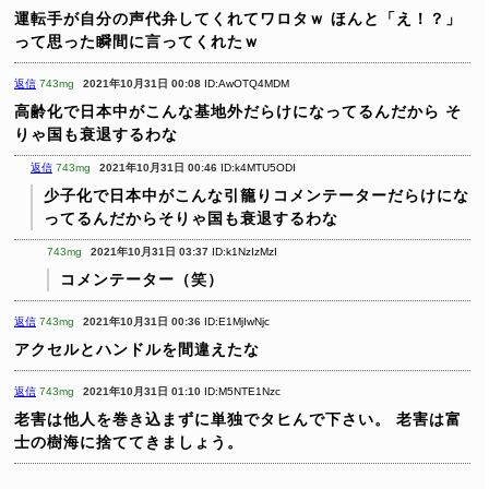
運転手が自分の声代弁してくれてワロタｗ
ほんと「え！？」
って思った瞬間に言ってくれたｗ
返信
743mg
2021年10月31日 00:08
ID:AwOTQ4MDM
高齢化で日本中がこんな基地外だらけになってるんだから
そ
りゃ国も衰退するわな
返信
743mg
2021年10月31日 00:46
ID:k4MTU5ODI
少子化で日本中がこんな引籠りコメンテーターだらけにな
ってるんだからそりゃ国も衰退するわな
743mg
2021年10月31日 03:37
ID:k1NzIzMzI
コメンテーター（笑）
返信
743mg
2021年10月31日 00:36
ID:E1MjIwNjc
アクセルとハンドルを間違えたな
返信
743mg
2021年10月31日 01:10
ID:M5NTE1Nzc
老害は他人を巻き込まずに単独でタヒんで下さい。
老害は富
士の樹海に捨ててきましょう。