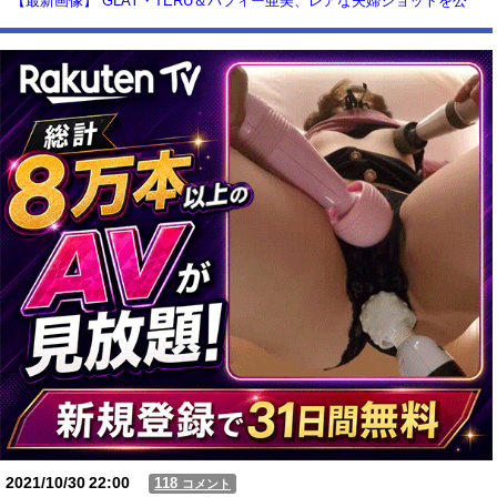
【最新画像】 GLAY・TERU＆パフィー亜美、レアな夫婦ショットを公
開してしまう！
【動画】USJの禁止エリアに子どもたちが続々乱入 → スタッフが注意し
ても止まらない事態に
Powered by livedoor 相互RSS
2021/10/30
22:00
118
コメント