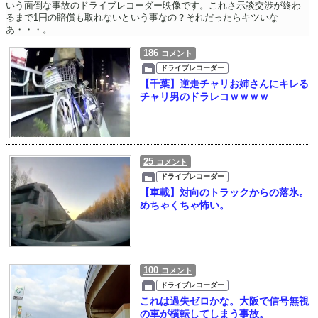
いう面倒な事故のドライブレコーダー映像です。これさ示談交渉が終わ
るまで1円の賠償も取れないという事なの？それだったらキツいな
あ・・・。
186
コメント
ドライブレコーダー
【千葉】逆走チャリお姉さんにキレる
チャリ男のドラレコｗｗｗｗ
25
コメント
ドライブレコーダー
【車載】対向のトラックからの落氷。
めちゃくちゃ怖い。
100
コメント
ドライブレコーダー
これは過失ゼロかな。大阪で信号無視
の車が横転してしまう事故。