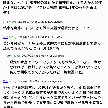
踏まなかった？
脳神経の混乱か？精神病者か？てんかん発作
か？明日は我が身、ドラレコ完備
裁判に1年掛った理由は
何？
返信
743mg
2021年10月30日 22:26
ID:EwODEzNTA
戦車を廃車にするには対戦車火器が必要だけど・・？
返信
743mg
2021年10月30日 22:32
ID:k1NzUzMDA
コンマ秒だろうと完全停止状態の車に反対車線逆走して突っ
込んでるんだもん
これは0:10だろ
返信
743mg
2021年10月31日 01:40
ID:k2MjI4MTk
逆走の時点でアウトでしょう
でも保険入ってなくて金が
なければ、裁判しようが無いところからは取れない
とり
あえず回収できてよかったけど、胸糞悪いね。
返信
743mg
2021年10月30日 22:35
ID:c5Mzg4ODM
やっぱり自家用車にもCIWSが必要だと思う。
勿論完全ブラ
ックボックスで車両所有者が悪用できないような形で標準装
備にすべきだけど、こういった悪質ドライバーが突っ込んで
きたら自動で動作して衝突前にCIWSで爆散させる安全装置は
必要だ。