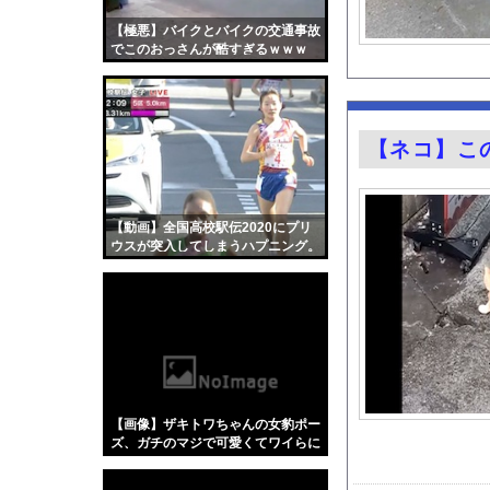
【速報】THE TI
【極悪】バイクとバイクの交通事故
2026年度 暑さのピ
でこのおっさんが酷すぎるｗｗｗ
【悲報】日本人、相変
【画像】インフルエン
【ディズニー】高級ホ
【ネコ】こ
ラーメン屋でラストオ
後呂有紗アナ 骨盤ス
【動画】移民受け入れ
【動画】全国高校駅伝2020にプリ
ウスが突入してしまうハプニング。
【動画】女の子が一瞬
グラドル後藤まつりと
『悪役令嬢転生おじさ
今の時期 河口で釣れ
【Xの車窓から】オー
【ポロリ悲話】ネット
【画像】ザキトワちゃんの女豹ポー
【衝撃】「かわいい虫
ズ、ガチのマジで可愛くてワイらに
刺さりまくってしまうw w w w w w
「アメリカのヤンキー
w w w w