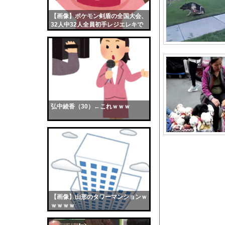
公営住宅住みだけど質
【画像】ポケモン剣盾の全国大会、
【画像】おまえらくん
32人中32人全員初手レジエレキで
【画像】この女優さん
完全にワンパターンｗｗｗ
【朗報】齋藤飛鳥、前
【画像】おまえらこう
海外「日本よ、お前が
勇気を出して白人美女
10年もの間浮気して
弘中綾香（30）←これｗｗｗ
ウクライナ侵攻以降、
【配信者】「金バエ」
【画像】女の子「危機
私「ちょっと、人の家
【巨乳画像】K1ラウ
【悲報】母親さんに生
【画像】山形のタワーマンションｗ
【画像】どのくノ一を
ｗｗｗｗ
かわいい彼女のために