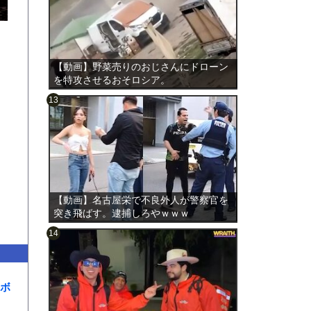
【動画】野菜売りのおじさんにドローン
を特攻させるおそロシア。
のは表
【動画】名古屋栄で不良外人が警察官を
突き飛ばす。逮捕しろやｗｗｗ
ボ