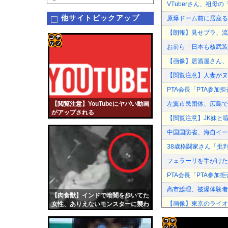
VTuberさん、祖
他サイトピックアップ
原爆ドーム前に居座る
【朗報】見せブラ、流
お前ら「日本も核武装
コテ
【画像】居酒屋さん、6
リン
【閲覧注意】人妻がヌ
- 固
PTA会長「PTA参
定リ
【閲覧注意】YouTubeにヤバい動画
左翼市民団体、広島で
ンク
がアップされる
【閲覧注意】JK妹と喧
自動
中国国防省、海自イー
更新
38歳格闘家さん「批
ツー
フェラーリを手がけた
ル
PTA会長「PTA参
高市総理、被爆体験者
【肉食獣】インドで暗闇を歩いてた
【画像】東京のライオ
女性、ありえないモンスターに襲わ
れこうなる
【DeNA対広島17回