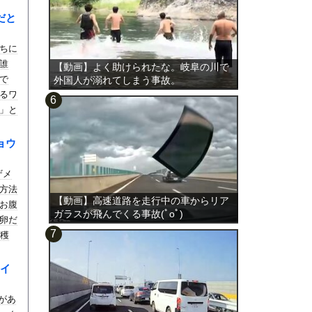
だと
。
ちに
誰
【動画】よく助けられたな。岐阜の川で
で
外国人が溺れてしまう事故。
るワ
」と
ョウ
ザメ
方法
【動画】高速道路を走行中の車からリア
お腹
ガラスが飛んでくる事故(ﾟoﾟ)
卵だ
収穫
てい
プー
イ
スがあ