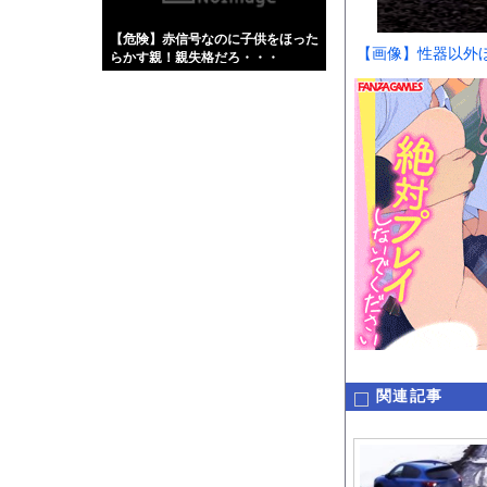
【画像】伊藤舞雪とか
【危険】赤信号なのに子供をほった
【緊急】肛門にスティ
【画像】性器以外
らかす親！親失格だろ・・・
お知らせ
【動画】タイのティパ
Powered by livedo
1000m
このページは
示されません。
関連記事