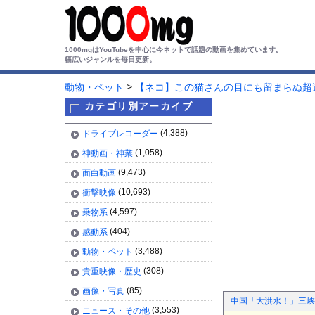
1000mgはYouTubeを中心に今ネットで話題の動画を集めています。
幅広いジャンルを毎日更新。
>
動物・ペット
【ネコ】この猫さんの目にも留まらぬ超
カテゴリ別アーカイブ
(4,388)
ドライブレコーダー
(1,058)
神動画・神業
(9,473)
面白動画
(10,693)
衝撃映像
(4,597)
乗物系
(404)
感動系
(3,488)
動物・ペット
(308)
貴重映像・歴史
(85)
画像・写真
中国「大洪水！」三峡
(3,553)
ニュース・その他