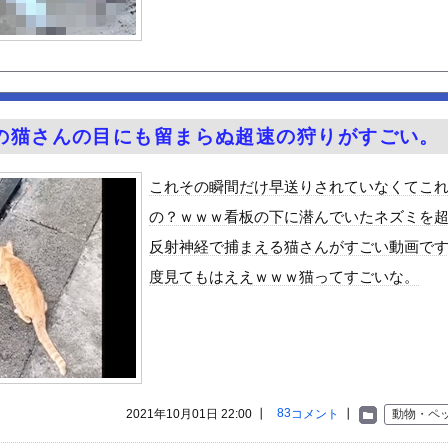
MEの女子アナ、前屈みで乳パッドのようなものが見えてしまう
ーク終了
わらず軽自動車に軽油を入れる…
サー「20歳でアルファード一括で買えちゃう私って素敵」
テルでお馴染みのホテルミラコスタさん 値上げして改悪していたこと...
の猫さんの目にも留まらぬ超速の狩りがすごい。
ーダー5分前に入店するの迷惑？
トレッチで胸がくっきり！！
これその瞬間だけ早送りされていなくてこ
派のパヨおば、自分の家に来られたら全力で拒否るｗｗｗｗｗｗｗｗｗ...
の？ｗｗｗ看板の下に潜んでいたネズミを
でメロつく男がコレｗｗｗｗｗｗｗｗｗｗ
反射神経で捕まえる猫さんがすごい動画で
至近距離でイチャイチャできる新作イメビが出たぞ！
度見てもはええｗｗｗ猫ってすごいな。
ん』6話感想 モブ令嬢に絡まれるアンナ！
る美味い魚教えて
ビスかと思ったら野生の炊飯器で草 ほか
で拡散してるおっぱいポロリ動画、何故か叩かれる・・・
」ランキング、ついに発表される
83
2021年10月01日 22:00 ┃
コメント
┃
動物・ペ
がアジア人にケンカを売った結果ｗｗｗ」 ほか