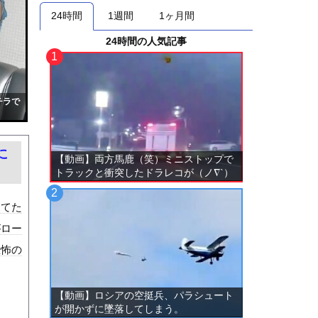
24時間
1週間
1ヶ月間
24時間の人気記事
チラで
に
【動画】両方馬鹿（笑）ミニストップで
トラックと衝突したドラレコが（ノ∇`）
してた
がロー
恐怖の
【動画】ロシアの空挺兵、パラシュート
が開かずに墜落してしまう。