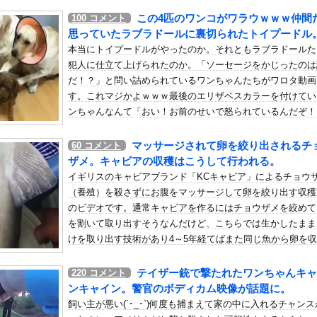
いう自炊最強のメシｗｗｗｗｗｗｗｗ
この4匹のワンコがワラウｗｗｗ仲間
100
コメント
している。私の知らないスマホで連絡を取り合い、日中会ったりしてい...
思っていたラブラドールに裏切られたトイプードル
干が強風一発で粉々に 鉄筋ゼロ 当局「接着剤でくっつけただけ」...
本当にトイプードルがやったのか。それともラブラドールた
犯人に仕立て上げられたのか。「ソーセージをかじったのは
派のパヨおば、自分の家に来られたら全力で拒否るｗｗｗｗｗｗｗｗｗ...
だ！？」と問い詰められているワンちゃんたちがワロタ動画
がイプスウィッチ・タウンへ移籍決定！プレミアリーグ初挑戦
す。これマジかよｗｗｗ最後のエリザベスカラーを付けてい
安健洋、クリスタルパレス加入が決定的に！メディカル検査をパス！現...
ンちゃんなんて「おい！お前のせいで怒られているんだぞ！
ぎて蚊が全く居ない件
言っているように見えてしまうｗｗｗ
生』凄い事に気付いたｗｗｗｗ『無職転生』の「ロキシー」とかいう奴...
マッサージされて卵を絞り出されるチ
60
コメント
ザメ。キャビアの収穫はこうして行われる。
ラインショップが再オープン 「新7500Tシャツ」「BOX o...
イギリスのキャビアブランド「KCキャビア」によるチョウ
ー、から揚げや麺類提供 40代女性「最高、パン中心の生活には飽き...
（養殖）を殺さずにお腹をマッサージして卵を絞り出す収穫
女だぞ」エネル「見ればわかる」←ここ好きすぎるｗｗｗｗｗｗｗｗｗ...
のビデオです。通常キャビアを作るにはチョウザメを絞めて
を割いて取り出すそうなんだけど、こちらでは生かしたまま
）ミニストップでトラックと衝突したドラレコが（ノ∇`）
けを取り出す技術があり4～5年経てばまた同じ魚から卵を
、フライデーに不意討ちされてしまうｗｗｗｗｗ（画像あり）
できるんだって。キャビアって何かの料理に十数粒添えられ
らインナーチラ見え！！
るのしか食べた事がないから正直味なんてわかんないや。ス
テイザー銃で撃たれたワンちゃんキャ
220
コメント
藤裁判、被害女性「モンスター」斉藤被告「同意と思ってた」←これど...
ンで食べてみたいなあ。
ンキャイン。警官のボディカム映像が話題に。
謗中傷を受けて突然泣き出すwwwwwwwwwwwwwwwww
飼い主が悪い(´･_･`)何度も捕まえて家の中に入れるチャン