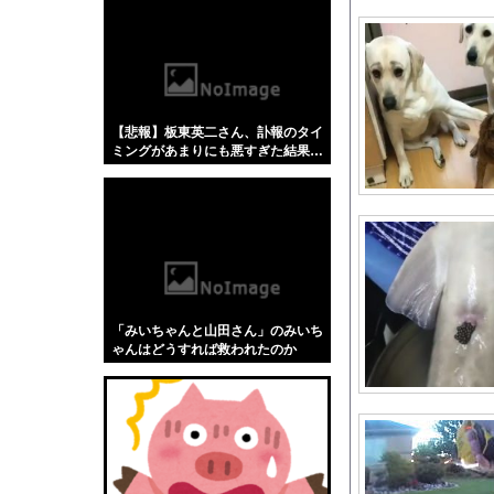
【悲報】「蕎麦」とか
【4/4】嫁が浮気を
【悲報】 中国、橋の欄
【動画】移民受け入れ
【悲報】板東英二さん、訃報のタイ
日本代表FW前田大然
ミングがあまりにも悪すぎた結果…
英国人「ようこそ」冨
【朗報】今年が酷暑過
【驚愕】名作『無職転
【朗報】サンセイのオン
【避難所】キッチンカ
【ワンピース】ゾロ「
「みいちゃんと山田さん」のみいち
【動画】両方馬鹿（笑
ゃんはどうすれば救われたのか
【悲報】米倉涼子さん
後呂有紗アナ 袖口か
【物議】ジャンポケ斉
ショートスリーパー、誹