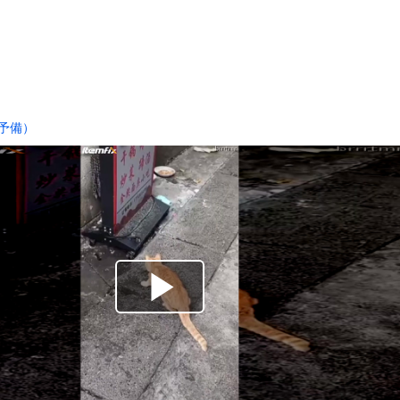
自責2もサヨナラ負けに。あまりの酷さにドン引きするドジャースファ...
のまんさんの運転がこちらｗｗｗｗｗｗｗｗｗｗｗｗ
より『睡眠の規則性』のほうが大事だと判明
かる 四十九日←いらねぇだろ
殺すぞ｣と言った上司、｢胃が痛い｣とか言い出すｗｗｗｗｗ
予備）
1女子さん、夏の体験談ｗｗｗｗｗｗｗｗ
#8221;25個の冷たい球体&#8221;に遭遇した瞬...
木に登って激しい戦い
26)、縛られてムチムチお乳が強調されてしまう
していたドラム缶が爆発
の大学ヤリサーの流出エロ動画（顔出し）が一番抜ける
代表に激怒！『惨憺たる結果、徹底的な刷新が必要だ』と監督や協会を...
唐揚げ屋ｗｗｗｗｗ
癖ブッ刺さりで精子ドクドク作られるわｗｗｗｗ
で行列、出来ない
に点火 マンホールが爆発しふた吹き飛ぶ