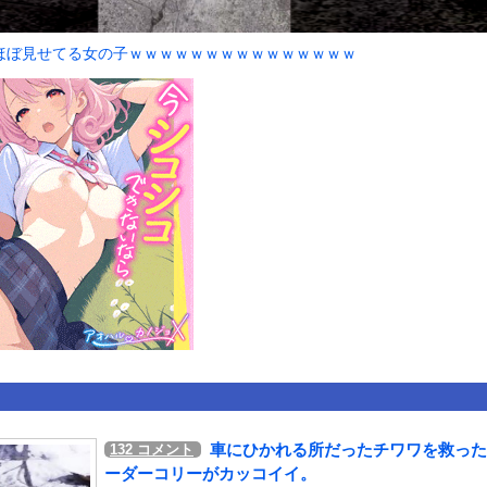
いうＡＶ女優ｗｗｗｗｗｗｗｗｗｗw
ックのり入れたけど出てこないの！！
ほぼ見せてる女の子ｗｗｗｗｗｗｗｗｗｗｗｗｗｗｗ
ンコーン王子が日本人女性とデートか？
or 相互RSS
g
が管理しています。 RSS設定 更新順130件まで。それ以降の古いも
車にひかれる所だったチワワを救った
132
コメント
ーダーコリーがカッコイイ。