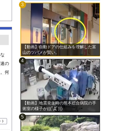
【動画】自動ドアの仕組みを理解した富
山のツバメが賢い。
れな
超速の
す。何
【動画】地震発生時の熊本総合病院の手
術室の様子が(((ﾟДﾟ)))
ット