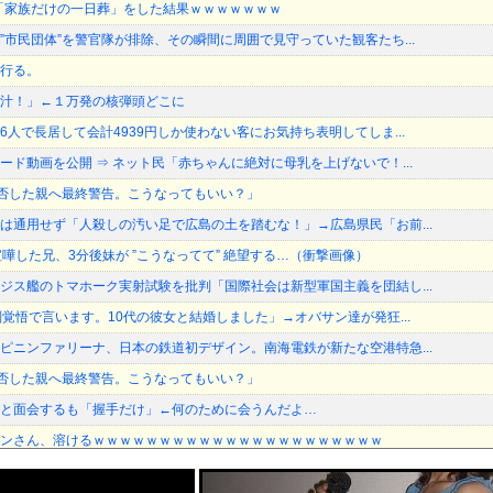
母の「家族だけの一日葬」をした結果ｗｗｗｗｗｗｗ
”市民団体”を警官隊が排除、その瞬間に周囲で見守っていた観客たち...
行る。
汁！」←１万発の核弾頭どこに
人で長居して会計4939円しか使わない客にお気持ち表明してしま...
ード動画を公開 ⇒ ネット民「赤ちゃんに絶対に母乳を上げないで！...
加拒否した親へ最終警告。こうなってもいい？」
は通用せず「人殺しの汚い足で広島の土を踏むな！」→広島県民「お前...
嘩した兄、3分後妹が ”こうなってて” 絶望する…（衝撃画像）
ジス艦のトマホーク実射試験を批判「国際社会は新型軍国主義を団結し...
判覚悟で言います。10代の彼女と結婚しました」→オバサン達が発狂...
ピニンファリーナ、日本の鉄道初デザイン。南海電鉄が新たな空港特急...
加拒否した親へ最終警告。こうなってもいい？」
と面会するも「握手だけ」←何のために会うんだよ…
ンさん、溶けるｗｗｗｗｗｗｗｗｗｗｗｗｗｗｗｗｗｗｗｗｗｗ
戦】DeNA・エンカーナシオン、第7号同点ソロホームラン！！！...