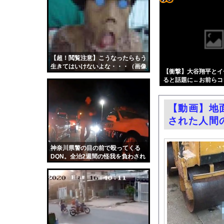
【悲報】落語家「リベ
コテ
パヨ「れいわ信者、れ
リン
ドワンゴ川上「みい山
- 固
【広島】廿日市の中学
定リ
【超！閲覧注意】こうなったらもう
巨乳悦楽のおすすめA
生きてはいけないよな・・・（画像
ンク
【衝撃】大谷翔平とイ
今日撮れたK大学文〇
あり）
ると話題に←お前らコ
自動
熊本県知事の要請をガ
更新
【画像】新聞さん、壮
【動画】地
ツー
共産党「熊本地震救援
された人間
ル
【動画】女子アナさん
お前らがメイドイン韓
神奈川県警の目の前で殴ってくる
DQN。全治2週間の怪我を負わされ
中国「大洪水！」三峡
たバイクの車載。
職場の人妻と不倫をし
韓国国会、サッカー前
日本旅行キャンセルす
うちのネコが目の前に