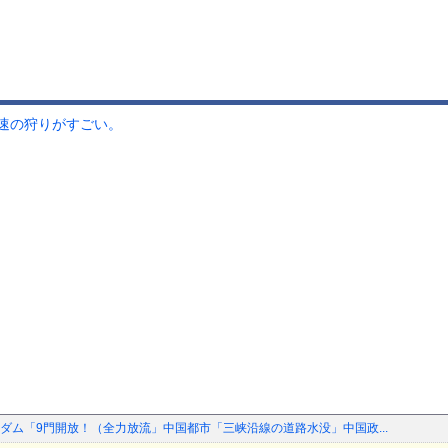
速の狩りがすごい。
ダム「9門開放！（全力放流」中国都市「三峡沿線の道路水没」中国政...