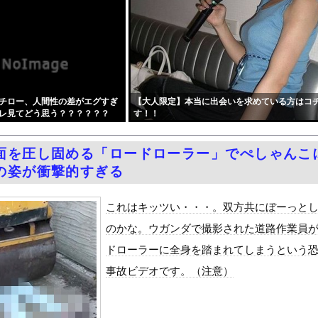
ラルは多様性を認めろ！と言いながら自分達と違う意見には執拗に攻撃...
いわ知能といった表現は完全に差別表現。メディアは放送禁止用語に指...
への『障害者への配慮が足りない』という批判は害悪。障害者に関わる...
野球部員死亡事故 書類送検の医師、別人のCT画像で診察した疑い ...
V!巨乳女優とのパイズリやコスプレセックス!
チロー、人間性の差がエグすぎ
【大人限定】本当に出会いを求めている方はコ
学部JD1年のフェラシーンがコチラ
レ見てどう思う？？？？？？
す！！
ン無視したTBS、避難所に取材班が押し入ってプライバシーに全く配...
大な縦読みを仕込んでしまう・・・
面を圧し固める「ロードローラー」でぺしゃんこ
募金のお願いをしていたところ、中指を立てられました。嫌がらせ酷い...
の姿が衝撃的すぎる
、ノーブラでうっかり衣装から乳首が透けてしまう放送事故ｗｗｗ
国で認めてるもの 「キムチ」あと3つは？
これはキッツい・・・。双方共にぼーっと
ダム「9門開放！（全力放流」中国都市「三峡沿線の道路水没」中国政...
のかな。ウガンダで撮影された道路作業員
て、ついに、、、
ドローラーに全身を踏まれてしまうという
代表監督を追及「なぜ負けたのか」
事故ビデオです。（注意）
べきか…1万年ぶり史上最大級の火山の兆し＝韓国の反応
いた。私が上に物を投げるフリをする → 猫はこうなります…