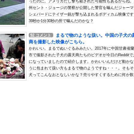
ったのに。アメリカだし撃ち殺された可能性もあるからね。
問ある？【家賃・自治会】
州セント・ジョージの警察が公開した警官を噛んだジャーマ
の机がこの女の子の椅子にされてたらｗｗｗ
シェパードにテイザー銃が撃ち込まれるボディカム映像です
、可愛すぎる
39秒か1分30秒の所で噛んだのかな？
屈みで完全に見えてる動画が拡散されてしまう…
まるで物のような扱い。中国の子犬の
92
コメント
いう地雷系の女子高生って好きじゃないの？
商を撮影した映像がこちら。
ナンバーワンだ」 熊本地震直後の日本の対応のスピードに世界が衝撃
かわいい。まるでぬいぐるみみたい。2017年に中国甘粛省
にチン凸したアジア人短小男
、爆笑されてしまうｗｗｗ
市で撮影された子犬の露天商たちのビデオが今日のRedditで
た嫁。まさかと思い長男のDNA鑑定をするがいいな？と問うと、元嫁...
になっていましたので紹介します。かわいいんだけど動かな
うに包まれて扱い方もまるで物のようですね・・・。そもそ
ロシア軍兵士のHIV感染が2000％急増…ウクライナメディア！
犬ってこんなおとなしいかな？売りやすくするために何か飲
のSNS更新が1週間途絶え、様々な憶測が飛び交う。1週間ぶりの投...
れたりされてそう(´･_･`)
管理フォーーーーム！！！」
の金庫触らないでよ！」キチママ『そこに金庫があったから、開けてみ...
ンドガール美女・愛花、初水着グラビアが美しすぎるwwwwwwww
活が苦しいから50万くれって言われて断ったら縁切られたんだが・・...
快楽責めしたいｗｗｗｗｗ
美味しい料理を用意した。部屋まで持って行く → この仕打ちです…