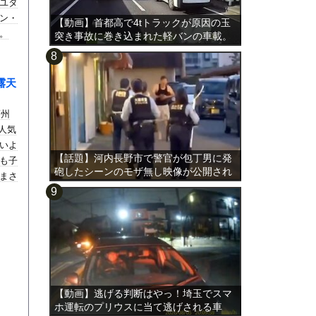
ユタ
ン・
【動画】首都高で4tトラックが原因の玉
。
突き事故に巻き込まれた軽バンの車載。
露天
蘭州
人気
いよ
【話題】河内長野市で警官が包丁男に発
も子
砲したシーンのモザ無し映像が公開され
まさ
る。
【動画】逃げる判断はやっ！埼玉でスマ
ホ運転のプリウスに当て逃げされる車