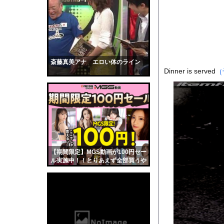
【衝撃】佐々木が6回
【動画】免許取りたて
【速報】『睡眠時間』
【疑問】葬式←まぁわ
【衝撃】先日ワイに｢
斎藤真美アナ エロい体のライン
Dinner is served
（
【悩み相談】昭和の高
時速2100km/hで飛ぶ&
【動画】ヒョウ2頭が
【画像】吉川愛さん(
道路脇で男性が缶切断
【黒歴史】こういう昔
【期間限定】MGS動画が100円セー
韓国人「安貞桓が韓国
ル実施中！！とりあえず全部買うや
ろｗｗｗｗｗ
ケンタッキーとか言う
【画像】このAVが性
【悲報】味噌ラーメン
【中国】男の子が爆竹