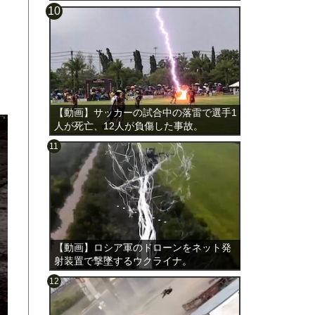
載。
【動画】サッカーの試合中の落雷で選手1
人が死亡、12人が負傷した事故。
【動画】ロシア軍のドローンをネット発
射装置で撃墜するウクライナ。