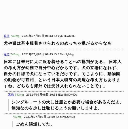
返信
743mg
2021年07月08日 08:43
ID:YyOTEwMTE
犬や猫は基本服着させられるのめっちゃ嫌がるからなあ
返信
743mg
2021年07月08日 08:49
ID:E3NzUyMzg
日本には未だに犬に服を着せることへの批判がある。
日本人
の考え方が幼稚で自分中心だからです。犬の立場になれず、
自分の目線で犬になっているだけです。同じように、動物園
の動物が可哀相、という日本人特有の馬鹿な考え方もありま
すね。どちらも海外では受け入れられないことです。
返信
743mg
2021年07月08日 10:38
ID:c4MjQyNDg
シングルコートの犬には服とか必要な場合があるんだよ。
無知なのを少しは恥じるようお願いしますよ。
743mg
2021年07月08日 10:39
ID:c4MjQyNDg
ごめん誤爆してた。