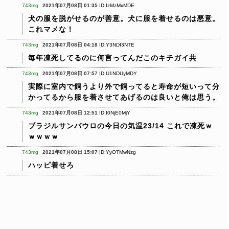
743mg
2021年07月08日 01:35
ID:IzMzMxMDE
犬の服を脱がせるのが善意。犬に服を着せるのは悪意。
これマメな！
743mg
2021年07月08日 04:18
ID:Y3NDI3NTE
毎年凍死してるのに何言ってんだこのキチガイ共
743mg
2021年07月08日 07:57
ID:U1NDUyMDY
実際に室内で飼うより外で飼ってると寿命が短いって分
かってるから服を着させてあげるのは良いと俺は思う。
743mg
2021年07月08日 12:51
ID:I0NjE0MjY
ブラジルサンパウロの今日の気温23/14
これで凍死ｗ
ｗｗｗｗ
743mg
2021年07月08日 15:07
ID:YyOTMwNzg
ハッピ着せろ