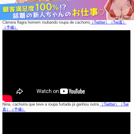
Câmera flagra homem roubando roupa de cachorro
（Twitter）
（Twi直）
（予備）
Nina, cachorra que teve a roupa furtada já ganhou outra.
（Twitter）
（Twi
直）
（予備）