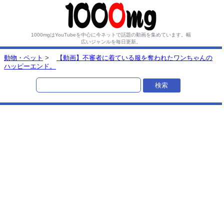
1000mgはYouTubeを中心に今ネットで話題の動画を集めています。
幅
広いジャンルを毎日更新。
動物・ペット
>
【動画】不審者に着ている服を奪われたワンちゃんの
ハッピーエンド。