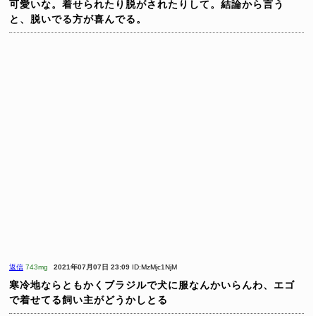
可愛いな。着せられたり脱がされたりして。結論から言う
と、脱いでる方が喜んでる。
返信
743mg
2021年07月07日 23:09
ID:MzMjc1NjM
寒冷地ならともかくブラジルで犬に服なんかいらんわ、エゴ
で着せてる飼い主がどうかしとる