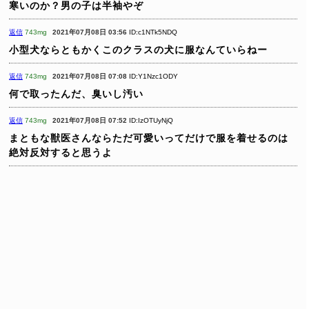
寒いのか？男の子は半袖やぞ
返信
743mg
2021年07月08日 03:56
ID:c1NTk5NDQ
小型犬ならともかくこのクラスの犬に服なんていらねー
返信
743mg
2021年07月08日 07:08
ID:Y1Nzc1ODY
何で取ったんだ、臭いし汚い
返信
743mg
2021年07月08日 07:52
ID:IzOTUyNjQ
まともな獣医さんならただ可愛いってだけで服を着せるのは
絶対反対すると思うよ