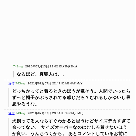
743mg
2025年03月13日 23:02
ID:k3Njk3Nzk
なるほど、真犯人は、、
返信
743mg
2021年07月07日 22:47
ID:M3NjM4MzY
どっちかってと着るときのほうが嫌そう。人間でいったら
ずっと帽子かぶらされてる感じだろ？むれるしかゆいし最
悪やろうな。
返信
743mg
2021年07月07日 23:34
ID:YwNzQ0MTg
犬飼ってる人ならすぐわかると思うけどサイズデカすぎて
合ってない、
サイズオーバーなのはむしろ着せないほう
が良い、うんちつくから。
あとコメントしているお前に