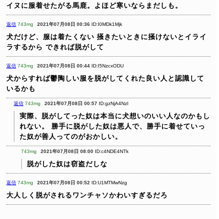
イヌに服着せたがる馬鹿。よほど寒いならまだしも。
返信
743mg
2021年07月08日 00:36
ID:I0MDk1Mjk
犬だけど、服は着たくない
掻きたいときに掻けないとイライ
ラするから
できれば脱がして
返信
743mg
2021年07月08日 00:44
ID:I5NzcxODU
犬からすれば鬱陶しい服を脱がしてくれた良い人と認識して
いるかも
返信
743mg
2021年07月08日 00:57
ID:gzNjA4NzI
実際、脱がしてった奴は本当に犬想いのいい人なのかもし
れない。
勝手に脱がした奴は悪人で、勝手に着せていっ
た奴が善人ってのがおかしい。
743mg
2021年07月08日 08:00
ID:c4NDE4NTk
脱がした奴は窃盗だしな
返信
743mg
2021年07月08日 00:52
ID:U1MTMwNzg
大人しく脱がされるワンチャソかわいすぎるだろ