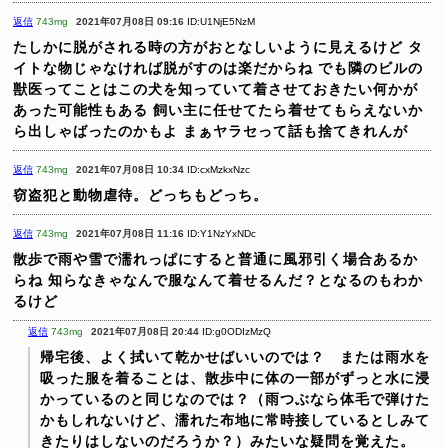
返信
743mg
2021年07月08日 09:16
ID:U1NjE5NzM
たしかに脱がされる時の方がおとなしいように見えるけど
タ
イトな物じゃなければ脱がすのは楽だからね
でも隣のビルの
獣医ってことはこの犬を知っていて着させておきたい何かが
あった可能性もある
飼い主に任せてたら着せてもらえないか
ら出しゃばったのかもよ
まぁヤラセって話も捨てきれんが
返信
743mg
2021年07月08日 10:34
ID:cxMzkxNzc
窃盗犯と動物虐待。どっちもどっち。
返信
743mg
2021年07月08日 11:16
ID:Y1NzYxNDc
散歩で雨や雪で濡れっぱにすると普通に風邪引く場合あるか
らね
知らなきゃなんで服なんて着せるんだ？となるのもわか
るけど
返信
743mg
2021年07月08日 20:44
ID:g0ODIzMzQ
帰宅後、よく拭いて乾かせばいいのでは？ または雨水を
吸った服を着ることは、散歩中に体の一部がずっと水に浸
かっているのと同じなのでは？（雨つぶなら体毛で弾けた
かもしれないけど、濡れた布地に常時接しているとしみて
きたりはしないのだろうか？）みたいな疑問を覚えた。