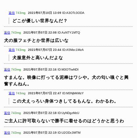
返信
743mg
2021年07月10日 13:09
ID:A3OTc3ODA
どこが優しい世界なんだ？
返信
743mg
2021年07月07日 22:08
ID:AzNTY1MTQ
犬の服フェチとか世界は広いな
返信
743mg
2021年07月07日 23:44
ID:A5Mzc1MzA
犬服意外と高いんだよな
返信
743mg
2021年07月07日 22:16
ID:M3OTIwNDI
すまんな。映像に打ってる泥棒はワシや。犬の匂い嗅ぐと興
奮すんねん。
返信
743mg
2021年07月07日 22:47
ID:M3NjM4MzY
この犬えっろい身体つきしてるもんな。わかるわ。
返信
743mg
2021年07月07日 22:18
ID:UyNDgzMzU
ご主人に許可取らないで勝手に着せるのはどうかと思うわ
返信
743mg
2021年07月07日 22:19
ID:U2ODc3MTM