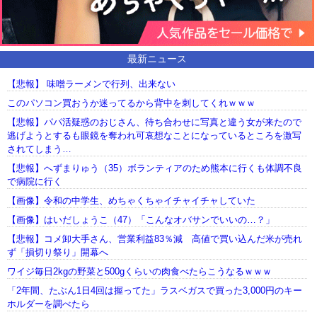
最新ニュース
【悲報】 味噌ラーメンで行列、出来ない
このパソコン買おうか迷ってるから背中を刺してくれｗｗｗ
【悲報】パパ活疑惑のおじさん、待ち合わせに写真と違う女が来たので
逃げようとするも眼鏡を奪われ可哀想なことになっているところを激写
されてしまう…
【悲報】へずまりゅう（35）ボランティアのため熊本に行くも体調不良
で病院に行く
【画像】令和の中学生、めちゃくちゃイチャイチャしていた
【画像】はいだしょうこ（47）「こんなオバサンでいいの…？」
【悲報】コメ卸大手さん、営業利益83％減 高値で買い込んだ米が売れ
ず「損切り祭り」開幕へ
ワイジ毎日2kgの野菜と500gくらいの肉食べたらこうなるｗｗｗ
「2年間、たぶん1日4回は握ってた」ラスベガスで買った3,000円のキー
ホルダーを調べたら