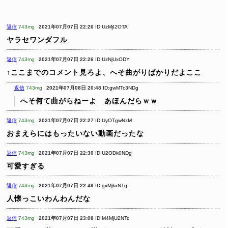
返信
743mg
2021年07月07日 22:26
ID:UzMjI2OTA
ヤラセワンダフル
返信
743mg
2021年07月07日 22:26
ID:UzNjUxODY
↑ここまでのコメント見ろよ、へそ曲がりばかりだよここ
返信
743mg
2021年07月08日 20:48
ID:gwMTc3NDg
へそ何て曲がらねーよ あほんだらｗｗ
返信
743mg
2021年07月07日 22:27
ID:UyOTgwNzM
おまえらにはもったいない動画だったな
返信
743mg
2021年07月07日 22:30
ID:U2ODk0NDg
可愛すぎる
返信
743mg
2021年07月07日 22:49
ID:gxMjkxNTg
人懐っこいわんわんだな
返信
743mg
2021年07月07日 23:08
ID:M4MjU2NTc