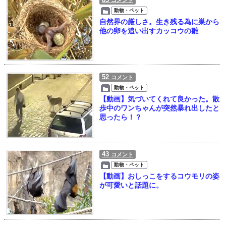
コメント
動物・ペット
自然界の厳しさ。生き残る為に巣から
他の卵を追い出すカッコウの雛
52
コメント
動物・ペット
【動画】気づいてくれて良かった。散
歩中のワンちゃんが突然暴れ出したと
思ったら！？
43
コメント
動物・ペット
【動画】おしっこをするコウモリの姿
が可愛いと話題に。