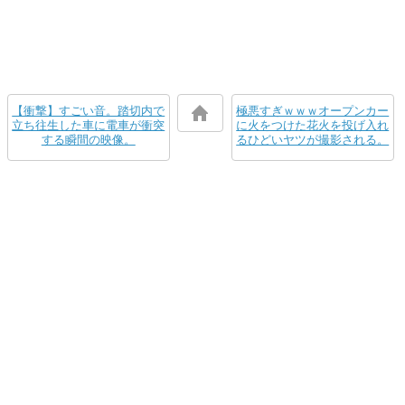
【衝撃】すごい音。踏切内で
極悪すぎｗｗｗオープンカー
立ち往生した車に電車が衝突
に火をつけた花火を投げ入れ
する瞬間の映像。
るひどいヤツが撮影される。