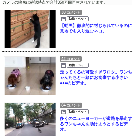
カメラの映像は確認時点で合計350万回再生されています。
38
コメント
動物・ペット
【動画】徹底的に封じられているのに
意地でも入り込むネコ。
42
コメント
動物・ペット
走ってくるの可愛すぎワロタ。ワンち
ゃんたちと一緒にお食事する小さい
●●●のビデオ。
84
コメント
動物・ペット
多くのニューヨーカーが道路を暴走す
るワンちゃんを助けようとするビデ
オ。