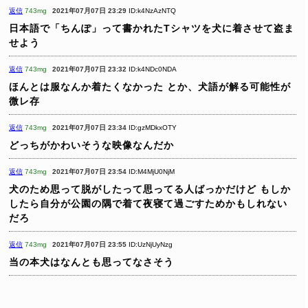
返信
743mg
2021年07月07日 23:29
ID:k4NzAzNTQ
日本語で「ちんぽ」って書かれたTシャツを犬に着させて盗ま
せよう
返信
743mg
2021年07月07日 23:32
ID:k4NDc0NDA
ほんとは服なんか着たくなかった
とか、犬語が解る可能性が
微レ存
返信
743mg
2021年07月07日 23:34
ID:gzMDkxOTY
どっちがかわいそうな映像なんだか
返信
743mg
2021年07月07日 23:54
ID:M4MjU0NjM
犬のため思って脱がしたって思ってる人ばっかだけど
もしか
したら自分が公園の隅で着て夜寝て過ごすためかもしれない
だろ
返信
743mg
2021年07月07日 23:55
ID:UzNjUyNzg
当の本犬はなんとも思ってなさそう