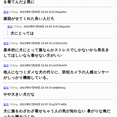
を着てんだよ既に
返信
743mg
2021年07月08日 15:32
ID:E1MzgwNzc
服脱がせてくれた良い人だろ
返信
743mg
2021年07月08日 15:33
ID:E1MzgwNzc
犬にとっては
返信
743mg
2021年07月08日 15:35
ID:U1NDUxODc
基本的に犬にとって服なんかストレスでしかないから長生き
してほしいなら着せない方がいい
返信
743mg
2021年07月08日 15:54
ID:UxNTMxNTA
他人になつくダメな犬の代りに、防犯カメラの人感センサー
がしっかり機能している。
返信
743mg
2021年07月08日 22:19
ID:IwMjMxNzg
やや大きい犬だな
返信
743mg
2021年07月09日 01:57
ID:g2NTYxMDc
犬に服をわざわざ着せちゃう人の気が知れない
暑がりな俺だ
ったら噛みつくわ