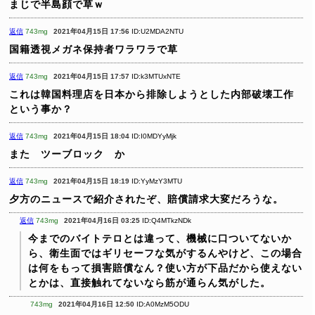
まじで半島顔で草ｗ
返信
743mg
2021年04月15日 17:56
ID:U2MDA2NTU
国籍透視メガネ保持者ワラワラで草
返信
743mg
2021年04月15日 17:57
ID:k3MTUxNTE
これは韓国料理店を日本から排除しようとした内部破壊工作
という事か？
返信
743mg
2021年04月15日 18:04
ID:I0MDYyMjk
また ツーブロック か
返信
743mg
2021年04月15日 18:19
ID:YyMzY3MTU
夕方のニュースで紹介されたぞ、賠償請求大変だろうな。
返信
743mg
2021年04月16日 03:25
ID:Q4MTkzNDk
今までのバイトテロとは違って、機械に口ついてないか
ら、衛生面ではギリセーフな気がするんやけど、この場合
は何をもって損害賠償なん？使い方が下品だから使えない
とかは、直接触れてないなら筋が通らん気がした。
743mg
2021年04月16日 12:50
ID:A0MzM5ODU