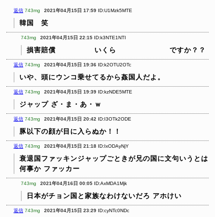
返信
743mg
2021年04月15日 17:59
ID:U1Mzk5MTE
韓国 笑
743mg
2021年04月15日 22:15
ID:k3NTE1NTI
損害賠償
いくら
ですか？？
返信
743mg
2021年04月15日 19:36
ID:k2OTU2OTc
いや、頭にウンコ乗せてるから姦国人だよ。
返信
743mg
2021年04月15日 19:39
ID:kzNDE5MTE
ジャップ ざ・ま・あ・ｗ
返信
743mg
2021年04月15日 20:42
ID:I3OTk2ODE
豚以下の顔が目に入らぬか！！
返信
743mg
2021年04月15日 21:18
ID:IxODAyNjY
衰退国ファッキンジャップごときが兄の国に文句いうとは
何事か
ファッカー
743mg
2021年04月16日 00:05
ID:AxMDA1Mjk
日本がチョン国と家族なわけないだろ
アホけい
返信
743mg
2021年04月15日 23:29
ID:cyNTc0NDc