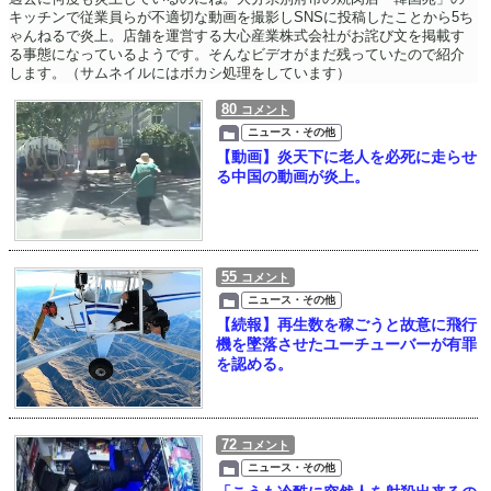
キッチンで従業員らが不適切な動画を撮影しSNSに投稿したことから5ち
ゃんねるで炎上。店舗を運営する大心産業株式会社がお詫び文を掲載す
る事態になっているようです。そんなビデオがまだ残っていたので紹介
します。（サムネイルにはボカシ処理をしています）
80
コメント
ニュース・その他
【動画】炎天下に老人を必死に走らせ
る中国の動画が炎上。
55
コメント
ニュース・その他
【続報】再生数を稼ごうと故意に飛行
機を墜落させたユーチューバーが有罪
を認める。
72
コメント
ニュース・その他