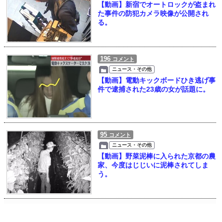
【動画】新宿でオートロックが盗まれ
た事件の防犯カメラ映像が公開され
る。
196
コメント
ニュース・その他
【動画】電動キックボードひき逃げ事
件で逮捕された23歳の女が話題に。
95
コメント
ニュース・その他
【動画】野菜泥棒に入られた京都の農
家、今度はじじいに泥棒されてしま
う。