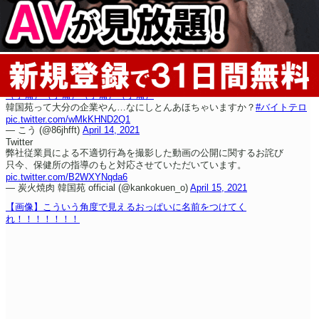
（予備）
（予備）
（予備）
（予備）
韓国苑って大分の企業やん…なにしとんあほちゃいますか？
#バイトテロ
pic.twitter.com/wMkKHND2Q1
— こう (@86jhfft)
April 14, 2021
Twitter
弊社従業員による不適切行為を撮影した動画の公開に関するお詫び
只今、保健所の指導のもと対応させていただいています。
pic.twitter.com/B2WXYNqda6
— 炭火焼肉 韓国苑 official (@kankokuen_o)
April 15, 2021
【画像】こういう角度で見えるおっぱいに名前をつけてく
れ！！！！！！！