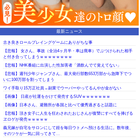
最新ニュース
古き良きロールプレイングゲームにありがちな事
【悲報】 女さん、事故（全治4ヶ月半・車は廃車）でぶつけられた相手
と付き合ってしまうｗｗｗｗｗｗｗｗ
【悲報】NHK番組に出演した性加害者「酒飲んでて覚えてない」
【悲報】週刊少年ジャンプさん、最大発行部数653万部から急降下でつ
いに100万部を割ってしまう
ワイ手取り15万正社員→副業でウーバーやってるんやが金がない
【画像】 日産が社運をかけて発売するSUVｗｗｗｗｗｗｗ
【画像】日本さん、避難所が各国と比べて優秀過ぎると話題に
【悲報】頂き女子に人生を狂わされたおじさんが復讐にすべてを捧げる
ヱロゲが発売ｗｗｗｗｗ
義兄嫁が自宅をサロンにして姪を毎日ウトメへ預ける生活に。数年後、
そのツケが一気に回ってきて…