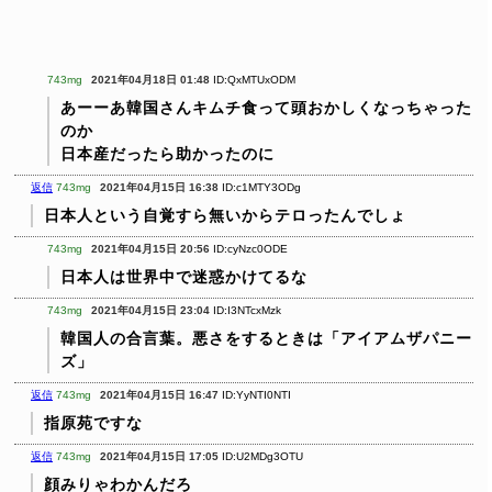
743mg
2021年04月18日 01:48
ID:QxMTUxODM
あーーあ韓国さんキムチ食って頭おかしくなっちゃった
のか
日本産だったら助かったのに
返信
743mg
2021年04月15日 16:38
ID:c1MTY3ODg
日本人という自覚すら無いからテロったんでしょ
743mg
2021年04月15日 20:56
ID:cyNzc0ODE
日本人は世界中で迷惑かけてるな
743mg
2021年04月15日 23:04
ID:I3NTcxMzk
韓国人の合言葉。悪さをするときは「アイアムザパニー
ズ」
返信
743mg
2021年04月15日 16:47
ID:YyNTI0NTI
指原苑ですな
返信
743mg
2021年04月15日 17:05
ID:U2MDg3OTU
顔みりゃわかんだろ