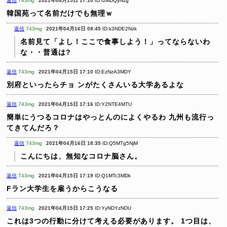
返信
743mg
2021年04月15日 17:10
ID:IzMDQyNzg
韓国苑って名前だけでも無理ｗ
返信
743mg
2021年04月16日 08:45
ID:k3NDE2Nzk
名前見て「よし！ここで食事しよう！」ってならないわ
な・・普通は?
返信
743mg
2021年04月15日 17:10
ID:EzNzA3MDY
別府といったらチョ ンがたくさんいる大学あるよな
返信
743mg
2021年04月15日 17:16
ID:Y2NTE4MTU
簡単にうつるコロナはやっとんのによくやるわ
九州も流行っ
てきてんだろ？
返信
743mg
2021年04月16日 18:35
ID:Q5MTg5NjM
こんにちは、無知なコロナ脳さん。
返信
743mg
2021年04月15日 17:19
ID:Q1MTc3MDk
Fラン大学生を雇うからこうなる
返信
743mg
2021年04月15日 17:25
ID:YyNDYzNDU
これは3つの行動に分けて考える必要があります。
1つ目は、