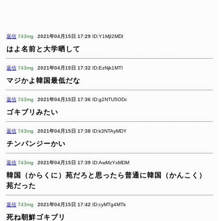
返信
743mg
2021年04月15日 17:29
ID:Y1MjI2MDI
はよ名前と大学晒して
返信
743mg
2021年04月15日 17:32
ID:EzNjk1MTI
マジかよ韓国最低だな
返信
743mg
2021年04月15日 17:36
ID:g2NTU5ODc
ゴキブリみたい
返信
743mg
2021年04月15日 17:38
ID:k3NTAyMDY
チンパンジーかい
返信
743mg
2021年04月15日 17:39
ID:AwMzYxMDM
韓国（からくに）苑だろと思ったら普通に韓国（かんこく）
苑だった
返信
743mg
2021年04月15日 17:42
ID:cyMTg4MTk
死ね朝鮮ゴキブリ