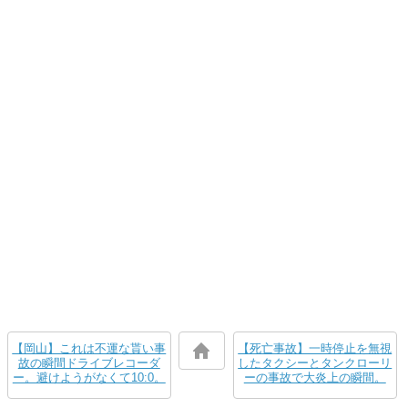
【岡山】これは不運な貰い事
【死亡事故】一時停止を無視
故の瞬間ドライブレコーダ
したタクシーとタンクローリ
ー。避けようがなくて10:0。
ーの事故で大炎上の瞬間。