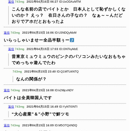
返信
743mg
2021年04月16日 06:27
ID:UxODAzMTM
こんな名前の店でバイトとか 日本人として恥ずかしくな
いのか？
えっ？ 在日さんの子なの？ なぁ～～んだど
おりでアホだとおもったよ
返信
743mg
2021年04月15日 16:06
ID:U3NDQyMzM
いらっしゃいませー全品半額ぅー
返信
743mg
2021年04月15日 17:03
ID:I3NTkyMzE
昔東京ミュウミュウのピンクのパソコンみたいなおもちゃ
でめっちゃ遊んでたわ
743mg
2021年04月15日 23:40
ID:Q1MTU4NTQ
なんの関係が？
返信
743mg
2021年04月15日 16:08
ID:k2MjcxNDY
バイトは全員韓国人です
返信
743mg
2021年04月15日 16:49
ID:YyNTI0NTI
“大心産業”＆”小野”で鮮ツモ
返信
743mg
2021年04月15日 16:09
ID:M5OTQ4NDQ