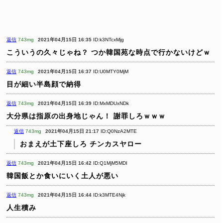
返信
743mg
2021年04月15日 16:35
ID:k3NTcxMjg
こういうの久々じゃね？
つか韓国苑な時点で行かないけどｗ
返信
743mg
2021年04月15日 16:37
ID:U0MTY0MjM
目が細い半島顔で納得
返信
743mg
2021年04月15日 16:39
ID:MxMDUxNDk
大分県は指原の出身地じゃん！
謝罪しろｗｗｗ
返信
743mg
2021年04月15日 21:17
ID:Q0NzA2MTE
おまえが土下座しろ
チンカスヤロー
返信
743mg
2021年04月15日 16:42
ID:Q1MjM5MDI
韓国飯とか食いにいく土人が悪い
返信
743mg
2021年04月15日 16:44
ID:k3MTE4Njk
人生積み