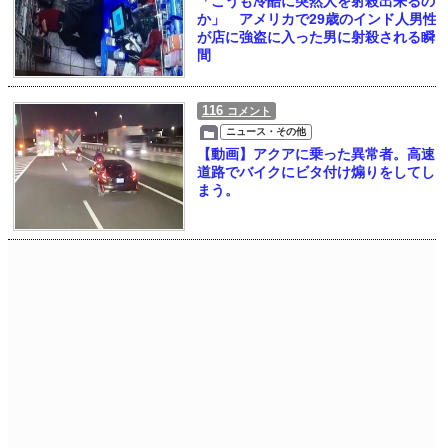
「こうも冷酷に突然人を射殺出来るの
か」 アメリカで29歳のインド人男性
が店に強盗に入った男に射殺される瞬
間
116
コメント
ニュース・その他
【動画】アクアに乗った異常者。高速
道路でバイクにビタ付け煽りをしてし
まう。