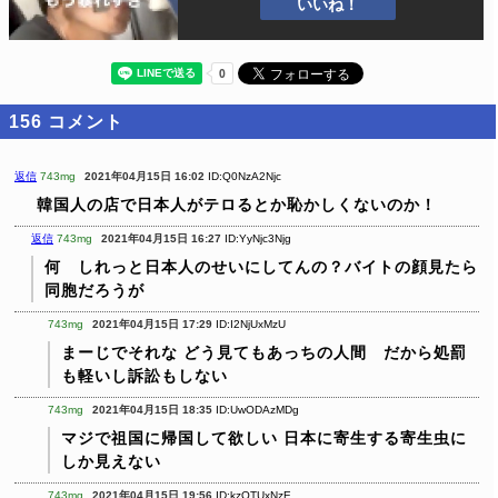
いいね！
156
コメント
返信
743mg
2021年04月15日 16:02
ID:Q0NzA2Njc
韓国人の店で日本人がテロるとか恥かしくないのか！
返信
743mg
2021年04月15日 16:27
ID:YyNjc3Njg
何 しれっと日本人のせいにしてんの？バイトの顔見たら
同胞だろうが
743mg
2021年04月15日 17:29
ID:I2NjUxMzU
まーじでそれな
どう見てもあっちの人間 だから処罰
も軽いし訴訟もしない
743mg
2021年04月15日 18:35
ID:UwODAzMDg
マジで祖国に帰国して欲しい
日本に寄生する寄生虫に
しか見えない
743mg
2021年04月15日 19:56
ID:kzOTUxNzE