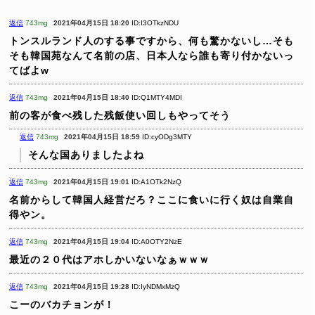
返信
743mg
2021年04月15日 18:20
ID:I3OTkzNDU
トンスルランド人のする事ですから、何も驚かないし…そも
そも韓国苑なんて名前の店、日本人なら誰も寄り付かないっ
てばよw
返信
743mg
2021年04月15日 18:40
ID:Q1MTY4MDI
前の客が食べ残した残飯使い回しもやってそう
返信
743mg
2021年04月15日 18:59
ID:cyODg3MTY
そんな国ありましたよね
返信
743mg
2021年04月15日 19:01
ID:A1OTk2NzQ
名前からして韓国人経営だろ？ここに食いに行く奴は自業自
得やン。
返信
743mg
2021年04月15日 19:04
ID:A0OTY2NzE
最近の２０代はアホしかいないなぁｗｗｗ
返信
743mg
2021年04月15日 19:28
ID:IyNDMxMzQ
こーのバカチョンが！