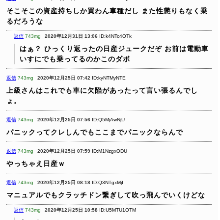
そこそこの資産持ちしか買わん車種だし
また性懲りもなく乗
るだろうな
返信
743mg
2020年12月31日 13:06
ID:k4NTc4OTk
はぁ？
ひっくり返ったの日産ジュークだぞ
お前は電動車
いすにでも乗ってるのかこのダボ
返信
743mg
2020年12月25日 07:42
ID:kyNTMyNTE
上級さんはこれでも車に欠陥があったって言い張るんでし
ょ。
返信
743mg
2020年12月25日 07:56
ID:Q5MjAwNjU
パニックってクレしんでもここまでパニックならんで
返信
743mg
2020年12月25日 07:59
ID:M1NzgxODU
やっちゃえ日産ｗ
返信
743mg
2020年12月25日 08:18
ID:Q3NTgxMjI
マニュアルでもクラッチドン繋ぎして吹っ飛んでいくけどな
返信
743mg
2020年12月25日 10:58
ID:U5MTU1OTM