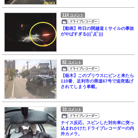
114
コメント
ドライブレコーダー
【動画】昨日の関越道ミサイルの事故
がやばすぎる(((ﾟДﾟ)))
82
コメント
ドライブレコーダー
【栃木】このプリウスにピンと来たら
110番、足利市の県道67号で追突逃げ
されてしまう車載。
33
コメント
ドライブレコーダー
ナイス反応。スピンした対向車に突っ
込まれかけたドライブレコーダーの内
外カメラ。