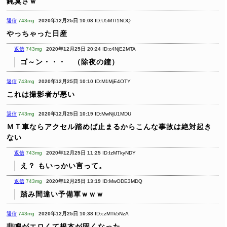
鈍臭さｗ
返信
743mg
2020年12月25日 10:08
ID:U5MTI1NDQ
やっちゃった日産
返信
743mg
2020年12月25日 20:24
ID:c4NjE2MTA
ゴ～ン・・・ （除夜の鐘）
返信
743mg
2020年12月25日 10:10
ID:M1MjE4OTY
これは撮影者が悪い
返信
743mg
2020年12月25日 10:19
ID:MwNjU1MDU
ＭＴ車ならアクセル踏めば止まるからこんな事故は絶対起き
ない
返信
743mg
2020年12月25日 11:25
ID:IzMTkyNDY
え？
もいっかい言って。
返信
743mg
2020年12月25日 13:19
ID:MwODE3MDQ
踏み間違い予備軍ｗｗｗ
返信
743mg
2020年12月25日 10:38
ID:czMTk5NzA
悲鳴がエロくて根本が固くなった