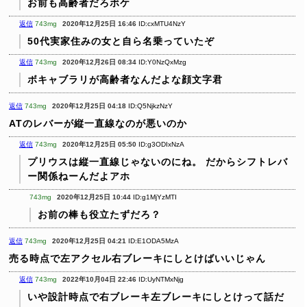
お前も高齢者だろボケ
返信
743mg
2020年12月25日 16:46
ID:cxMTU4NzY
50代実家住みの女と自ら名乗っていたぞ
返信
743mg
2020年12月26日 08:34
ID:Y0NzQxMzg
ボキャブラリが高齢者なんだよな顔文字君
返信
743mg
2020年12月25日 04:18
ID:Q5NjkzNzY
ATのレバーが縦一直線なのが悪いのか
返信
743mg
2020年12月25日 05:50
ID:g3ODIxNzA
プリウスは縦一直線じゃないのにね。
だからシフトレバ
ー関係ねーんだよアホ
743mg
2020年12月25日 10:44
ID:g1MjYzMTI
お前の棒も役立たずだろ？
返信
743mg
2020年12月25日 04:21
ID:E1ODA5MzA
売る時点で左アクセル右ブレーキにしとけばいいじゃん
返信
743mg
2022年10月04日 22:46
ID:UyNTMxNjg
いや設計時点で右ブレーキ左ブレーキにしとけって話だ