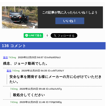
この記事が気に入ったら
いいね！しよう
いいね！
136
コメント
返信
743mg
2020年12月25日 04:07
ID:k4NzM3NzU
残念、ジョーク動画でした。
返信
743mg
2020年12月25日 04:35
ID:cxMTU4NzY
安全な車を開発する様にメーカーの方に心がけていただき
たい。
743mg
2020年12月25日 09:48
ID:c4NzAxNTg
殺処分してください
743mg
2020年12月25日 11:46
ID:Y0Njk5MDg