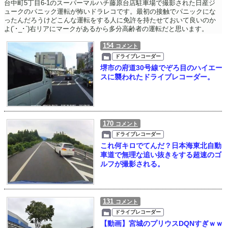
台中町5丁目6-1のスーパーマルハチ藤原台店駐車場で撮影された日産ジ
ュークのパニック運転が怖いドラレコです。最初の接触でパニックにな
ったんだろうけどこんな運転をする人に免許を持たせておいて良いのか
よ(´･_･`)右リアにマークがあるから多分高齢者の運転だと思います。
154
コメント
ドライブレコーダー
堺市の府道30号線でぞろ目のハイエー
スに襲われたドライブレコーダー。
170
コメント
ドライブレコーダー
これ何キロでてんだ？日本海東北自動
車道で無理な追い抜きをする超速のゴ
ルフが撮影される。
131
コメント
ドライブレコーダー
【動画】宮城のプリウスDQNすぎｗｗ