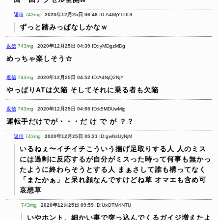
返信
743mg
2020年12月25日 06:48
ID:A4MjY1ODI
ずっと踏みっぱなしかなｗ
返信
743mg
2020年12月25日 04:39
ID:IyMDgzMDg
めっちゃ楽しそう☆
返信
743mg
2020年12月25日 04:52
ID:A4NjQ2NjY
やっぱりATは欠陥
そしてそれに乗る者も欠陥
返信
743mg
2020年12月25日 04:55
ID:k5MDUwMjg
運転手だけでが・・・だ け で が ？？
返信
743mg
2020年12月25日 05:21
ID:gwNzUyNjM
いるねぇ〜イチイチこういう揚げ足取りする人
人のミス
には過剰に反応するが自分がミスった時って何事も無かっ
たように終わらそうとする人
まぁさして誰も構ってなく
「またかぁ」と呆れ顔なんですけどね草
オマエも含め可
哀想草
743mg
2020年12月25日 09:59
ID:UxOTM4NTU
いやホント、細かい事で突っ込んでくるガイジ増えたよ