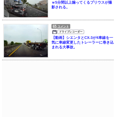
ｗ5分間以上煽ってくるプリウスが撮
影される。
65
コメント
ドライブレコーダー
【動画】シエンタとCX-3が4車線を一
気に車線変更したトレーラーに巻き込
まれる大事故。