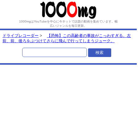
1000mgはYouTubeを中心に今ネットで話題の動画を集めています。
幅
広いジャンルを毎日更新。
ドライブレコーダー
>
【恐怖】この高齢者の事故がこっわすぎる。左
前、前、後ろをぶつけてさらに飛んで行ってしまうジューク。