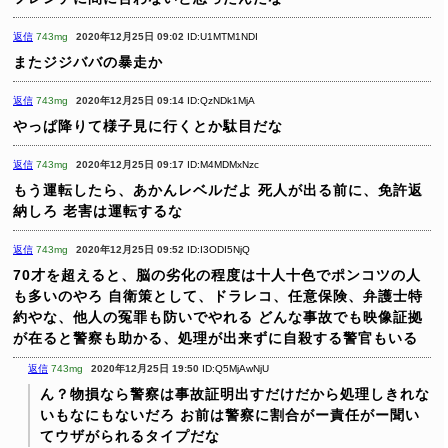
返信
743mg
2020年12月25日 09:02
ID:U1MTM1NDI
またジジババの暴走か
返信
743mg
2020年12月25日 09:14
ID:QzNDk1MjA
やっぱ降りて様子見に行くとか駄目だな
返信
743mg
2020年12月25日 09:17
ID:M4MDMxNzc
もう運転したら、あかんレベルだよ
死人が出る前に、免許返
納しろ
老害は運転するな
返信
743mg
2020年12月25日 09:52
ID:I3ODI5NjQ
70才を超えると、脳の劣化の程度は十人十色でポンコツの人
も多いのやろ
自衛策として、ドラレコ、任意保険、弁護士特
約やな、他人の冤罪も防いでやれる
どんな事故でも映像証拠
が在ると警察も助かる、処理が出来ずに自殺する警官もいる
返信
743mg
2020年12月25日 19:50
ID:Q5MjAwNjU
ん？物損なら警察は事故証明出すだけだから処理しきれな
いもなにもないだろ
お前は警察に割合がー責任がー聞い
てウザがられるタイプだな