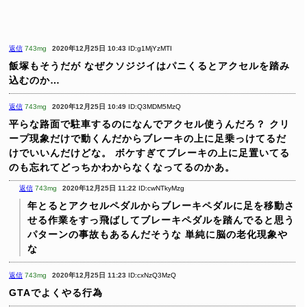
返信
743mg
2020年12月25日 10:43
ID:g1MjYzMTI
飯塚もそうだが
なぜクソジジイはパニくるとアクセルを踏み
込むのか…
返信
743mg
2020年12月25日 10:49
ID:Q3MDM5MzQ
平らな路面で駐車するのになんでアクセル使うんだろ？
クリ
ープ現象だけで動くんだからブレーキの上に足乗っけてるだ
けでいいんだけどな。
ボケすぎてブレーキの上に足置いてる
のも忘れてどっちかわからなくなってるのかあ。
返信
743mg
2020年12月25日 11:22
ID:cwNTkyMzg
年とるとアクセルペダルからブレーキペダルに足を移動さ
せる作業をすっ飛ばしてブレーキペダルを踏んでると思う
パターンの事故もあるんだそうな
単純に脳の老化現象や
な
返信
743mg
2020年12月25日 11:23
ID:cxNzQ3MzQ
GTAでよくやる行為