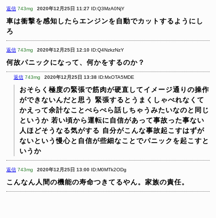
返信
743mg
2020年12月25日 11:27
ID:Q3MzA0NjY
車は衝撃を感知したらエンジンを自動でカットするようにし
ろ
返信
743mg
2020年12月25日 12:10
ID:Q4NzkzNzY
何故パニックになって、何かをするのか？
返信
743mg
2020年12月25日 13:38
ID:MxOTA5MDE
おそらく極度の緊張で筋肉が硬直してイメージ通りの操作
ができないんだと思う
緊張するとうまくしゃべれなくて
かえって余計なことぺらぺら話しちゃうみたいなのと同じ
というか
若い頃から運転に自信があって事故った事ない
人ほどそうなる気がする
自分がこんな事故起こすはずが
ないという慢心と自信が些細なことでパニックを起こすと
いうか
返信
743mg
2020年12月25日 13:00
ID:M0MTk2ODg
こんなん人間の機能の寿命つきてるやん。家族の責任。