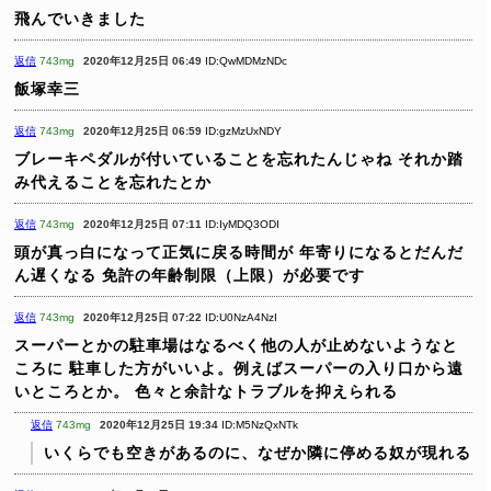
飛んでいきました
返信
743mg
2020年12月25日 06:49
ID:QwMDMzNDc
飯塚幸三
返信
743mg
2020年12月25日 06:59
ID:gzMzUxNDY
ブレーキペダルが付いていることを忘れたんじゃね
それか踏
み代えることを忘れたとか
返信
743mg
2020年12月25日 07:11
ID:IyMDQ3ODI
頭が真っ白になって正気に戻る時間が
年寄りになるとだんだ
ん遅くなる
免許の年齢制限（上限）が必要です
返信
743mg
2020年12月25日 07:22
ID:U0NzA4NzI
スーパーとかの駐車場はなるべく他の人が止めないようなと
ころに
駐車した方がいいよ。例えばスーパーの入り口から遠
いところとか。
色々と余計なトラブルを抑えられる
返信
743mg
2020年12月25日 19:34
ID:M5NzQxNTk
いくらでも空きがあるのに、なぜか隣に停める奴が現れる