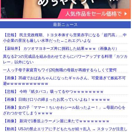
最新ニュース
【悲報】 民主党政権期、トヨタ本体すら営業赤字になる「超円高」…中
小企業の景況も厳しい水準だった←これエグいよな
【薬味丼】 カツオマヨネーズ丼に挑戦した結果ｗｗｗ（画像あり）
異なる2つの完成品を組み合わせてさらにパワーアップする料理「カツカ
レー」以外にない
一人っ子母子家庭育ちワイ(26)無職の母親が再婚するらしくて驚愕
【画像】35歳でおばあちゃんになったギャルさん、可愛過ぎて嫉妬不可
避w w w w w w w w w w w
【悲報】 今時『紙タバコ』吸ってるやつｗｗｗｗｗｗｗｗ
【画像】日焼け口リの締まったお尻っていいよね！ｗｗｗｗｗ
【画像】女の子「ママー！ちいかわシール貼ったよー！」→母親の心を
ざわつかせてしまうｗｗｗｗ
【画像】 新潟で1番並ぶラーメン屋に来たでｗｗｗｗｗｗｗｗ
【動画】USJの禁止エリアに子どもたちが続々乱入 → スタッフが注意し