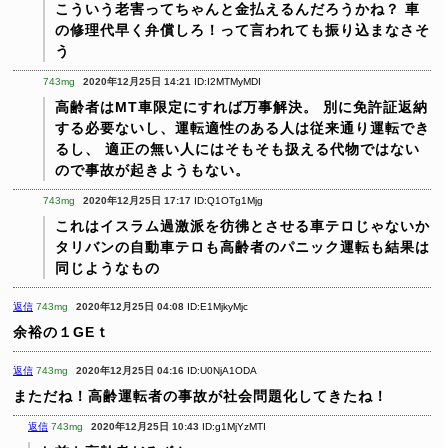
こういう老害ってちゃんと金払えるんだろうかね？
車
の修理代早く弁償しろ！って言われても振り込まなさそ
う
743mg
2020年12月25日 14:21
ID:I2MTMyMDI
高齢者はMT車限定にすれば万事解決。
別に免許証返納
する必要ないし、運転適性のある人は従来通り運転でき
るし、
適正の無い人にはそもそも扱える代物ではない
ので事故が起きようもない。
743mg
2020年12月25日 17:17
ID:Q1OTg1Mjg
これはイスラム過激派を彷彿とさせる車テロじゃないか
タリバンの自動車テロも高齢者のパニック運転も結果は
同じようなもの
返信
743mg
2020年12月25日 04:08
ID:E1MjkyMjc
余裕の１GEｔ
返信
743mg
2020年12月25日 04:16
ID:U0NjA1ODA
まただね！高齢運転者の事故が社会問題化してきたね！
返信
743mg
2020年12月25日 10:43
ID:g1MjYzMTI