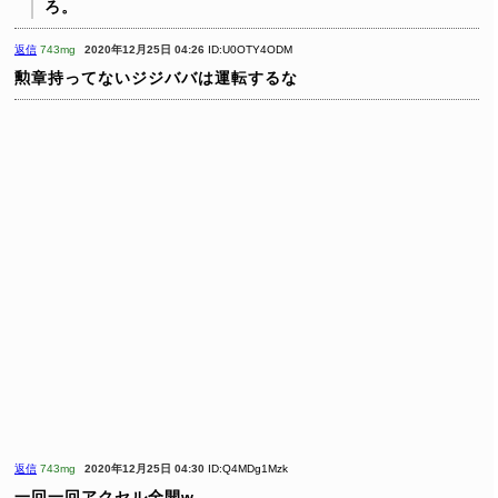
ろ。
返信
743mg
2020年12月25日 04:26
ID:U0OTY4ODM
勲章持ってないジジババは運転するな
返信
743mg
2020年12月25日 04:30
ID:Q4MDg1Mzk
一回一回アクセル全開w