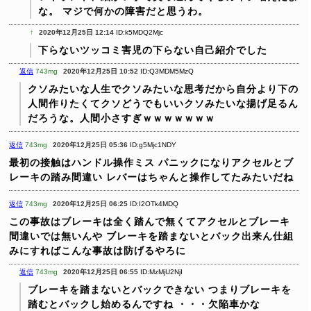
な。
マジで何かの障害だと思うわ。
↑
2020年12月25日 12:14
ID:k5MDQ2Mjc
下らないツッコミ害児の下らない自己紹介でした
返信
743mg
2020年12月25日 10:52
ID:Q3MDM5MzQ
クソみたいな人生でクソみたいな思考だから自分より下の
人間作りたくてクソどうでもいいクソみたいな揚げ足るん
だろうな。人間小さすぎｗｗｗｗｗｗｗ
返信
743mg
2020年12月25日 05:36
ID:g5Mjc1NDY
最初の接触はハンドル操作ミス
パニックになりアクセルとブ
レーキの踏み間違い
レバーはちゃんと操作してたみたいだね
返信
743mg
2020年12月25日 06:25
ID:I2OTk4MDQ
この事故はブレーキは全く踏んで無くてアクセルとブレーキ
間違いでは無いんや
ブレーキを踏まないとバック出来ん仕組
みにすればこんな事故は防げるやろに
返信
743mg
2020年12月25日 06:55
ID:MzMjU2NjI
ブレーキを踏まないとバックできない
つまりブレーキを
踏むとバックし始めるんですね
・・・欠陥車かな