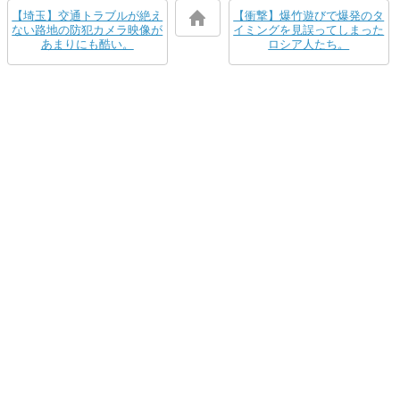
【埼玉】交通トラブルが絶え
【衝撃】爆竹遊びで爆発のタ
ない路地の防犯カメラ映像が
イミングを見誤ってしまった
あまりにも酷い。
ロシア人たち。