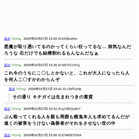
返信
743mg
2020年10月27日 23:25
ID:k5NjUwNzI
悪魔が取り憑いてるのかってくらい狂ってるな…
病気なんだ
ろうな
石だけでも結構割れるもんなんだなぁ
返信
743mg
2020年10月27日 23:30
ID:M2OTc1NTg
これ今のうちにこ〇しとかないと、これが大人になったら人
を何人こ〇すかわからんぞ
返信
743mg
2020年10月27日 23:41
ID:c3MTkyNjI
その通り
キチガイは生まれつきの素質
返信
743mg
2020年10月27日 23:31
ID:g1MDQzMzY
ぶん殴ってくれる人を親も周囲も餓鬼本人も求めてるんだが
遠くの被害をうけない偽善者がそれをさせない世の中
返信
743mg
2020年10月27日 23:50
ID:E5MDE5ODA