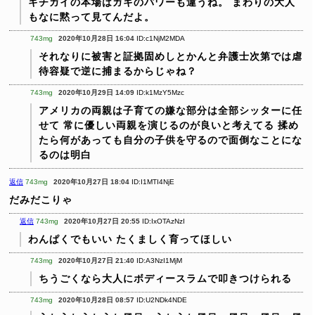
キチガイの本場はガキのパワーも違うね。
まわりの大人
もなに黙って見てんだよ。
743mg
2020年10月28日 16:04
ID:c1NjM2MDA
それなりに被害と証拠固めしとかんと弁護士次第では虐
待容疑で逆に捕まるからじゃね？
743mg
2020年10月29日 14:09
ID:k1MzY5Mzc
アメリカの両親は子育ての嫌な部分は全部シッターに任
せて
常に優しい両親を演じるのが良いと考えてる
揉め
たら何があっても自分の子供を守るので面倒なことにな
るのは明白
返信
743mg
2020年10月27日 18:04
ID:I1MTI4NjE
だみだこりゃ
返信
743mg
2020年10月27日 20:55
ID:IxOTAzNzI
わんぱくでもいい
たくましく育ってほしい
743mg
2020年10月27日 21:40
ID:A3NzI1MjM
ちうごくなら大人にボディースラムで叩きつけられる
743mg
2020年10月28日 08:57
ID:U2NDk4NDE