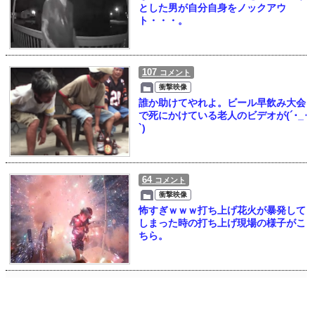
とした男が自分自身をノックアウ
ト・・・。
107
コメント
衝撃映像
誰か助けてやれよ。ビール早飲み大会
で死にかけている老人のビデオが(´･_･
`)
64
コメント
衝撃映像
怖すぎｗｗｗ打ち上げ花火が暴発して
しまった時の打ち上げ現場の様子がこ
ちら。