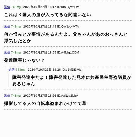
返信
743mg
2020年10月27日 18:47
ID:I0NTQwNDM
これはＫ国人の血が入ってるな間違いない
返信
743mg
2020年10月27日 18:49
ID:QwNzc4MTA
何か恨みとか事情があるんだよ。父ちゃんがあのおっさんと
浮気したとか
返信
743mg
2020年10月27日 18:55
ID:A4Mjg1ODM
発達障害じゃない？
返信
743mg
2020年10月27日 19:26
ID:g1MDI3Mjg
障害発達中だよ！障害発達した見本に共産民主野盗議員が
要るじゃん
返信
743mg
2020年10月27日 18:56
ID:AxNzg2MzA
撮影してる人の自転車盗まれかけてて草