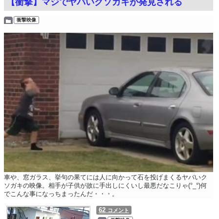
【衝撃】マジでヤバいクソガキが発見される
衝撃映像
車や、窓ガラス、挙句の果てには人に向かって石を投げまくるヤバいク
ソガキの映像。相手が子供が故に手出しにくいし最悪だなこりゃ(°_°)何
でこんな事になっちまったんだ・・・。
62
コメント