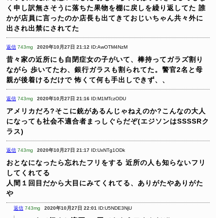
く申し訳無さそうに落ちた果物を棚に戻しを繰り返してた
誰
かが店員に言ったのか店長も出てきておじいちゃん共々外に
出され出禁にされてた
返信
743mg
2020年10月27日 21:12
ID:AwOTM4NzM
昔々家の近所にも自閉症女の子がいて、棒持ってガラズ割り
ながら
歩いてたわ、銀行ガラスも割られてた。警官2名と母
親が後着けるだけで
怖くて何も手出しできず、、
返信
743mg
2020年10月27日 21:16
ID:M1MTczODU
アメリカだろ?そこに銃があるんじゃねえのか?こんなの大人
になっても社会不適合者まっしぐらだぞ(エジソンはSSSSRク
ラス)
返信
743mg
2020年10月27日 21:17
ID:UxNTg1ODk
おとなになったら忘れたフリをする
近所の人も知らないフリ
してくれてる
人間１回目だから大目にみてくれてる、ありがたやありがた
や
返信
743mg
2020年10月27日 22:01
ID:U5NDE3NjU