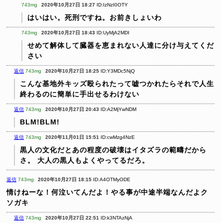
743mg
2020年10月27日 18:27
ID:IzNzI0OTY
はいはい。死刑ですね。お前きしょいわ
743mg
2020年10月27日 18:43
ID:UyMjA2MDI
せめて解体して臓器を恵まれない人達に分け与えてくだ
さい
返信
743mg
2020年10月27日 18:25
ID:Y3MDc5NjQ
こんな基地外キッズ殴られたって嘘つかれたらそれで人生
終わるのに簡単に手出せるわけない
返信
743mg
2020年10月27日 20:43
ID:A2MjYwNDM
BLM!BLM!
返信
743mg
2020年11月01日 15:51
ID:cwMzg4NzE
黒人の文化だとあの程度の破壊はイタズラの範疇だから
さ。
大人の黒人もよくやってるだろ。
返信
743mg
2020年10月27日 18:15
ID:A4OTMyODE
情けねーな！何泣いてんだよ！やる事が中途半端なんだよク
ソガキ
返信
743mg
2020年10月27日 22:51
ID:k3NTAzNjA