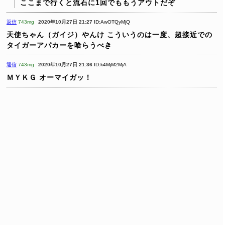
ここまで行くと流石に1回でももうアウトだぞ
返信
743mg
2020年10月27日 21:27
ID:AwOTQyMjQ
天使ちゃん（ガイジ）やんけ
こういうのは一度、超接近での
タイガーアパカーを喰らうべき
返信
743mg
2020年10月27日 21:36
ID:k4MjM2MjA
ＭＹＫＧ
オーマイガッ！