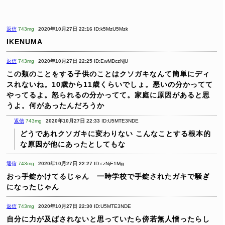
返信
743mg
2020年10月27日 22:16
ID:k5MzU5Mzk
IKENUMA
返信
743mg
2020年10月27日 22:25
ID:EwMDczNjU
この類のことをする子供のことはクソガキなんて簡単にディ
スれないね。10歳から11歳くらいでしょ。悪いの分かってて
やってるよ。怒られるの分かってて。家庭に原因があると思
うよ。何があったんだろうか
返信
743mg
2020年10月27日 22:33
ID:U5MTE3NDE
どうであれクソガキに変わりない
こんなことする根本的
な原因が他にあったとしてもな
返信
743mg
2020年10月27日 22:27
ID:czNjE1Mjg
おっ手錠かけてるじゃん 一時学校で手錠されたガキで騒ぎ
になったじゃん
返信
743mg
2020年10月27日 22:30
ID:U5MTE3NDE
自分に力が及ばされないと思っていたら傍若無人憎ったらし