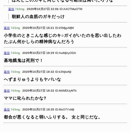
返信
743mg
2020年10月27日 22:06
ID:A4OTMwOTM
朝鮮人の血筋のガキだっけ
返信
743mg
2020年10月27日 18:21
ID:k5MjgxMjM
小学生のときこんな感じのキ○ガイがいたのを思い出したわ
たぶん何かしらの精神病なんだろう
返信
743mg
2020年10月27日 18:29
ID:AwMjAyODA
基地餓鬼は死刑で！
返信
743mg
2020年10月27日 18:32
ID:k3NjIwNjI
へずまりゅうよりもヤバいな
返信
743mg
2020年10月27日 18:32
ID:M4MDUyMTk
ママに叱られたかな?
返信
743mg
2020年10月27日 18:35
ID:MxOTYxMjI
都合が悪くなると弱いふりする。
女と同じだな。