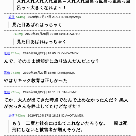
入れ入れ入れ入れ風呂～入れ入れ風呂っ風呂っ風呂っ風
呂っ～大きくなれよ～！
返信
743mg
2020年10月27日 21:37
ID:k4MjM2MjA
見た目あばれはっちゃく
743mg
2020年10月28日 00:50
ID:I4OTcwOTU
見た目あばれはっちゃく
返信
743mg
2020年10月27日 18:05
ID:YxNDk2MDY
んで、そのまま焼却炉に放り込んだんだよな？
返信
743mg
2020年10月27日 18:05
ID:c0Njc0MjU
やはりキック教育は正しかった
返信
743mg
2020年10月27日 18:11
ID:c1Mzc0MzE
てか、大人が出てきた時点でなんで止めなかったんだ？
黒人
がおっさんを静止してたけどなぜだ？
返信
743mg
2020年10月27日 18:23
ID:AwOTUzMDk
もう 二度と社会には出てこれないだろうな。
親は死
刑にしないと被害者が増えそうだ。