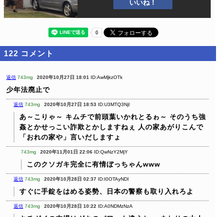
いいね！
122
コメント
返信
743mg
2020年10月27日 18:01
ID:AwMjkzOTk
少年法廃止で
返信
743mg
2020年10月27日 18:53
ID:U3MTQ3NjI
あ～こりゃ～
キムチで前頭葉いかれとるゎ～
そのうち強
姦とかせっこい詐欺とかしますねぇ
人の家あがりこんで
「おれの家や」言いだしますょ
743mg
2020年11月01日 22:06
ID:QwNzY2MjY
このクソガキ完全に有情ぼっちゃんwww
返信
743mg
2020年10月28日 02:37
ID:I0OTAyNDI
すぐに手錠をはめる姿勢、日本の警察も取り入れろよ
返信
743mg
2020年10月28日 10:22
ID:A0NDMzNzA