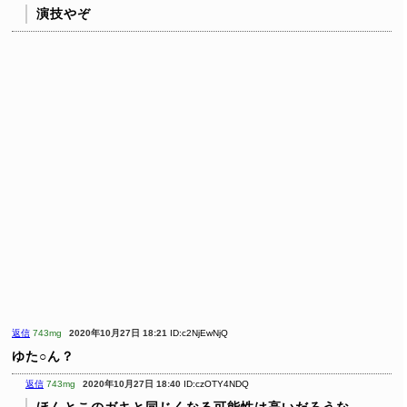
演技やぞ
返信
743mg
2020年10月27日 18:21
ID:c2NjEwNjQ
ゆた○ん？
返信
743mg
2020年10月27日 18:40
ID:czOTY4NDQ
ほんとこのガキと同じくなる可能性は高いだろうな