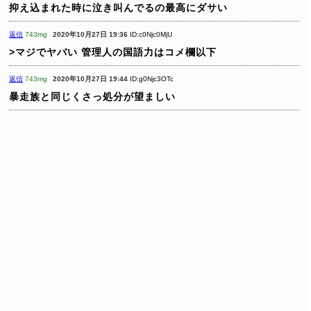
抑え込まれた時に泣き叫んでるの最高にダサい
返信
743mg
2020年10月27日 19:36
ID:c0Njc0MjU
>マジでヤバい
管理人の国語力はコメ欄以下
返信
743mg
2020年10月27日 19:44
ID:g0Njc3OTc
暴走族と同じくさっ処分が望ましい