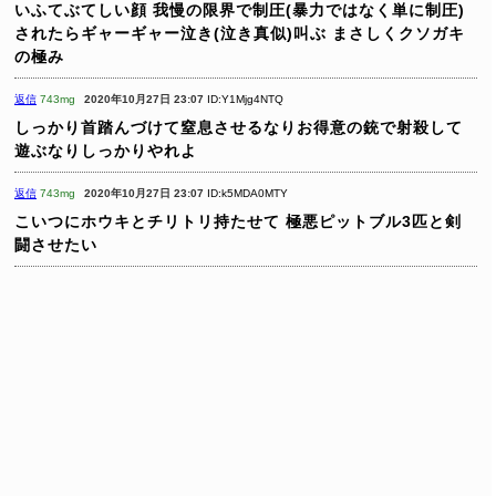
いふてぶてしい顔
我慢の限界で制圧(暴力ではなく単に制圧)
されたらギャーギャー泣き(泣き真似)叫ぶ
まさしくクソガキ
の極み
返信
743mg
2020年10月27日 23:07
ID:Y1Mjg4NTQ
しっかり首踏んづけて窒息させるなりお得意の銃で射殺して
遊ぶなりしっかりやれよ
返信
743mg
2020年10月27日 23:07
ID:k5MDA0MTY
こいつにホウキとチリトリ持たせて
極悪ピットブル3匹と剣
闘させたい