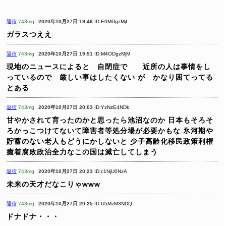
返信
743mg
2020年10月27日 19:46
ID:E0MDgzMjI
ガラスつええ
返信
743mg
2020年10月27日 19:51
ID:M4ODgzMjM
現地のニュースによると 自閉症で 近所の人は事情をし
っているので 厳しい事はしたくない
が かなり困てってる
とある
返信
743mg
2020年10月27日 20:03
ID:YzNzE4NDk
甘やかされて育ったのかと思ったら池沼なのか
日本もそろそ
ろかっこつけてないて障害者等処分場が必要かもな
氷河期や
貯蓄のない老人もどうにかしないと
少子高齢化移民政策利権
癒着腐敗政治全力なこの国は滅亡してしまう
返信
743mg
2020年10月27日 20:23
ID:c1NjU0NzA
未来の天才だなこりゃwww
返信
743mg
2020年10月27日 20:25
ID:U5MzM3NDQ
ドナドナ・・・