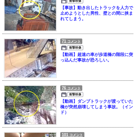
衝撃映像
【事故】動き出したトラックを人力で
止めようとした男性、壁との間に挟ま
れてしまう。
71
コメント
衝撃映像
【動画】超速の車が歩道橋の階段に突
っ込んだ事故が恐ろしい。
76
コメント
衝撃映像
【動画】ダンプトラックが渡っていた
橋が突然崩壊してしまう事故。（イン
ド）
101
コメント