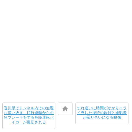
香川県でトンネル内での無理
すれ違いに時間がかかりイラ
な追い抜き、蛇行運転からの
イラした後続の原付と撮影者
急ブレーキをする危険運転バ
が罵り合いになる映像
イカーが撮影される