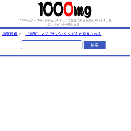
1000mgはYouTubeを中心に今ネットで話題の動画を集めています。
幅
広いジャンルを毎日更新。
衝撃映像
>
【衝撃】マジでヤバいクソガキが発見される