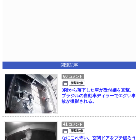
関連記事
60
コメント
衝撃映像
3階から落下した車が受付嬢を直撃。
ブラジルの自動車ディラーでエグい事
故が撮影される。
41
コメント
衝撃映像
なにこれ怖い。玄関ドアをブチ破ろう