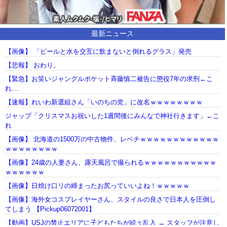
最新ニュース
【画像】 「ビールと水を交互に飲まないと倒れるグラス」発売
【悲報】 おわり。
【緊急】お笑いジャングルポケット斉藤慎二被告に懲役7年の求刑←こ
れ…
【速報】れいわ新選組さん「いのちの党」に改名ｗｗｗｗｗｗｗｗ
ジャップ「クリスマスお祝いした1週間後にみんなで神社行きます」←こ
れ
【画像】 北海道の1500万の中古物件、レベチｗｗｗｗｗｗｗｗｗｗｗｗ
ｗｗｗｗｗｗｗｗ
【画像】24歳の人妻さん、露天風呂で撮られるｗｗｗｗｗｗｗｗｗｗｗ
ｗｗｗｗｗｗ
【画像】日焼け口リの締まったお尻っていいよね！ｗｗｗｗｗ
【画像】海外女コスプレイヤーさん、スタイルの良さで日本人を圧倒し
てしまう 【Pickup06072001】
【動画】USJの禁止エリアに子どもたちが続々乱入 → スタッフが注意し