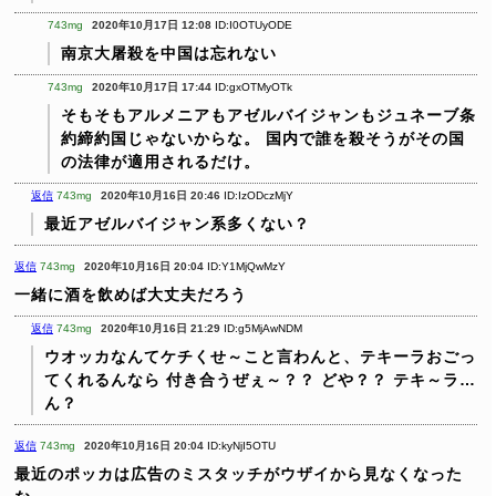
743mg
2020年10月17日 12:08
ID:I0OTUyODE
南京大屠殺を中国は忘れない
743mg
2020年10月17日 17:44
ID:gxOTMyOTk
そもそもアルメニアもアゼルバイジャンもジュネーブ条
約締約国じゃないからな。
国内で誰を殺そうがその国
の法律が適用されるだけ。
返信
743mg
2020年10月16日 20:46
ID:IzODczMjY
最近アゼルバイジャン系多くない？
返信
743mg
2020年10月16日 20:04
ID:Y1MjQwMzY
一緒に酒を飲めば大丈夫だろう
返信
743mg
2020年10月16日 21:29
ID:g5MjAwNDM
ウオッカなんてケチくせ～こと言わんと、テキーラおごっ
てくれるんなら
付き合うぜぇ～？？ どや？？ テキ～ラ…
ん？
返信
743mg
2020年10月16日 20:04
ID:kyNjI5OTU
最近のポッカは広告のミスタッチがウザイから見なくなった