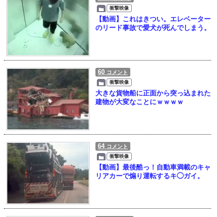
衝撃映像
【動画】これはきつい。エレベーター
のリード事故で愛犬が死んでしまう。
60
コメント
衝撃映像
大きな貨物船に正面から突っ込まれた
建物が大変なことにｗｗｗｗ
64
コメント
衝撃映像
【動画】最後酷っ！自動車満載のキャ
リアカーで煽り運転するキ◯ガイ。