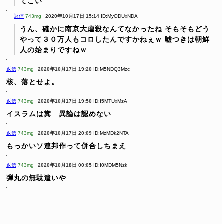
てこい
返信
743mg
2020年10月17日 15:14
ID:MyODUxNDA
うん、確かに南京大虐殺なんてなかったね
そもそもどう
やって３０万人もコロしたんですかねぇｗ
嘘つきは朝鮮
人の始まりですねｗ
返信
743mg
2020年10月17日 19:20
ID:M5NDQ3Mzc
核、落とせよ。
返信
743mg
2020年10月17日 19:50
ID:I5MTUxMzA
イスラムは糞 異論は認めない
返信
743mg
2020年10月17日 20:09
ID:MzMDk2NTA
もっかいソ連邦作って併合しちまえ
返信
743mg
2020年10月18日 00:05
ID:I0MDM5Nzk
弾丸の無駄遣いや