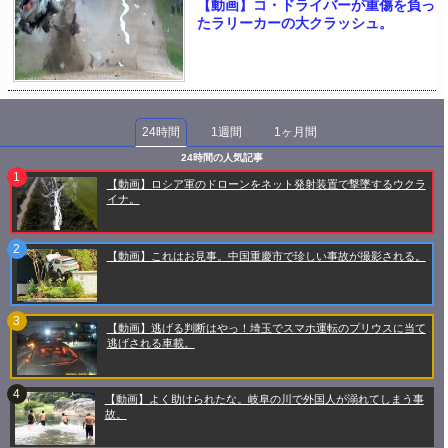
【動画】コ・ドライバーが重傷を負っ
たラリーカーの大クラッシュ。
24時間
1週間
1ヶ月間
24時間の人気記事
【動画】ロシア軍のドローンをネット発射装置で撃墜するウクラ
イナ。
【動画】これはお見事。中国重慶市で珍しい事故が撮影される。
【動画】逃げる判断はやっ！埼玉でスマホ運転のプリウスに当て
逃げされる車載。
【動画】よく助けられたな。岐阜の川で外国人が溺れてしまう事
故。