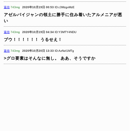
返信
743mg
2020年10月19日 00:53
ID:c3MzgxMzE
アゼルバイジャンの領土に勝手に住み着いたアルメニアが悪
い
返信
743mg
2020年10月19日 04:34
ID:Y3MTY4NDU
ブウ！！！！！！
うるせえ！
返信
743mg
2020年10月20日 13:33
ID:AzNzI1MTg
>グロ要素はそんなに無し。
ああ、そうですか