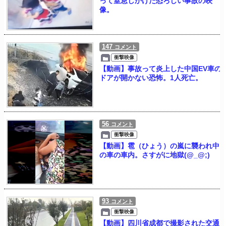
って窒息しかけた恐ろしい事故の映
像。
147
コメント
衝撃映像
【動画】事故って炎上した中国EV車の
ドアが開かない恐怖。1人死亡。
56
コメント
衝撃映像
【動画】雹（ひょう）の嵐に襲われ中
の車の車内。さすがに地獄(@_@;)
93
コメント
衝撃映像
【動画】四川省成都で撮影された交通