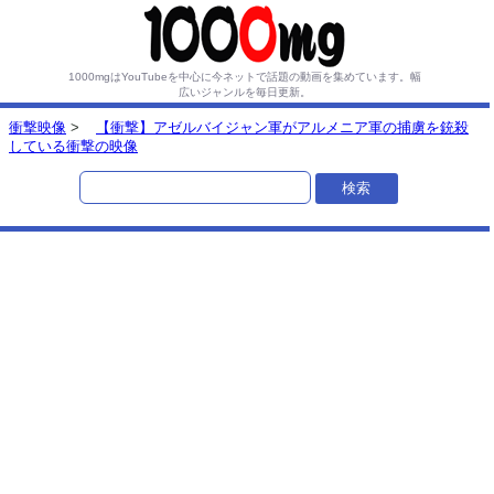
1000mgはYouTubeを中心に今ネットで話題の動画を集めています。
幅
広いジャンルを毎日更新。
衝撃映像
>
【衝撃】アゼルバイジャン軍がアルメニア軍の捕虜を銃殺
している衝撃の映像