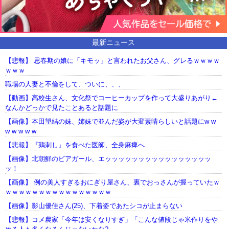
最新ニュース
【悲報】 思春期の娘に「キモッ」と言われたお父さん、グレるｗｗｗｗ
ｗｗｗ
職場の人妻と不倫をして、ついに、、、
【動画】高校生さん、文化祭でコーヒーカップを作って大盛りあがり←
なんかどっかで見たことあると話題に
【画像】本田望結の妹、姉妹で並んだ姿が大変素晴らしいと話題にw w
w w w w w
【悲報】『鶏刺し』を食べた医師、全身麻痺へ
【画像】北朝鮮のビアガール、エッッッッッッッッッッッッッッッッ
ッ！
【画像】 例の美人すぎるおにぎり屋さん、裏でおっさんが握っていたｗ
ｗｗｗｗｗｗｗｗｗｗｗｗｗｗｗｗ
【画像】影山優佳さん(25)、下着姿であたシコが止まらない
【悲報】コメ農家「今年は安くなりすぎ」「こんな値段じゃ米作りをや