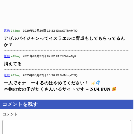
返信
743mg
2020年10月20日 19:32
ID:czOTMyMTQ
アゼルバイジャンってイスラエルに育成もしてもらってるん
か？
返信
743mg
2021年04月27日 02:02
ID:Y0NzkwMjU
消えてる
返信
743mg
2025年05月07日 10:36
ID:M4MzcyOTQ
一人でオナニーするのはやめてください！
本物の女の子がたくさんいるサイトです – 𝐍𝐔𝟒.𝐅𝐔𝐍
コメントを残す
コメント