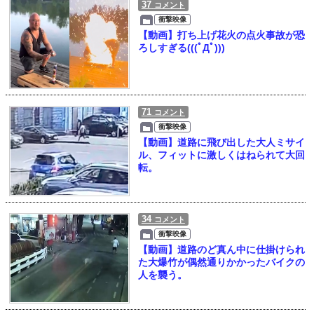
37
コメント
衝撃映像
【動画】打ち上げ花火の点火事故が恐
ろしすぎる(((ﾟДﾟ)))
71
コメント
衝撃映像
【動画】道路に飛び出した大人ミサイ
ル、フィットに激しくはねられて大回
転。
34
コメント
衝撃映像
【動画】道路のど真ん中に仕掛けられ
た大爆竹が偶然通りかかったバイクの
人を襲う。