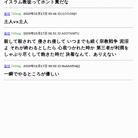
イスラム教徒ってホント糞だな
返信
743mg
2020年10月17日 05:46
ID:I1OTc5MjY
土人vs土人
返信
743mg
2020年10月17日 06:51
ID:A0OTI4MTU
殺して殺されて
侵され侵して
いつまでも続く宗教戦争
泥沼
よ
それが終わるとしたら
心底つかれた時か
第三者が利潤を
しゃぶり尽くして飽きた時だ
決着なんて、ありえない
返信
743mg
2020年10月17日 08:50
ID:MwMzM5MjQ
一瞬でやるところが優しい