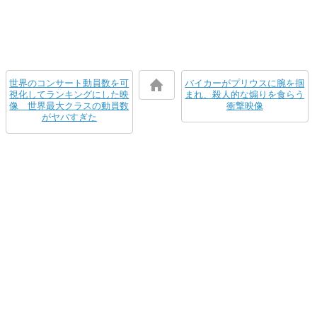
世界のコンサート動員数を可
バイカーがプリウスに腕を掴
視化してランキングにした映
まれ、殺人的な煽りを食らう
像 世界最大クラスの動員数
衝撃映像
がヤバすぎた