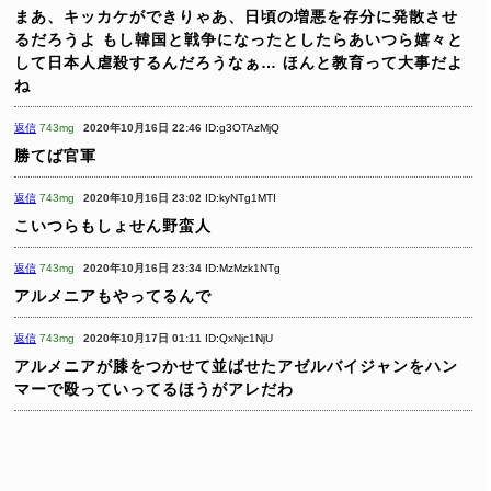
まあ、キッカケができりゃあ、日頃の増悪を存分に発散させ
るだろうよ
もし韓国と戦争になったとしたらあいつら嬉々と
して日本人虐殺するんだろうなぁ…
ほんと教育って大事だよ
ね
返信
743mg
2020年10月16日 22:46
ID:g3OTAzMjQ
勝てば官軍
返信
743mg
2020年10月16日 23:02
ID:kyNTg1MTI
こいつらもしょせん野蛮人
返信
743mg
2020年10月16日 23:34
ID:MzMzk1NTg
アルメニアもやってるんで
返信
743mg
2020年10月17日 01:11
ID:QxNjc1NjU
アルメニアが膝をつかせて並ばせたアゼルバイジャンをハン
マーで殴っていってるほうがアレだわ