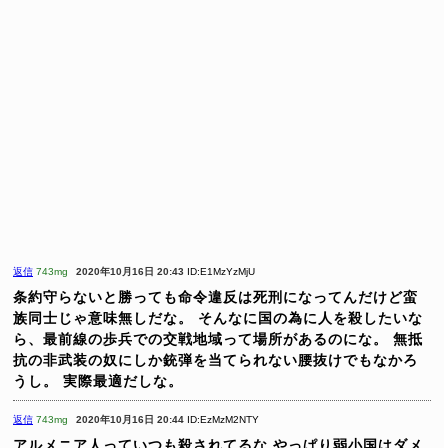
返信
743mg
2020年10月16日 20:43
ID:E1MzYzMjU
条約守らないと勝っても命令違反は死刑になってんだけど蛮
族同士じゃ意味無しだな。
そんなに国の為に人を殺したいな
ら、最前線の歩兵での交戦地域って場所があるのにな。
無抵
抗の非武装の奴にしか銃弾を当てられない腰抜けでもなかろ
うし。
実際最適だしな。
返信
743mg
2020年10月16日 20:44
ID:EzMzM2NTY
アルメニア人っていつも殺されてるな
やっぱり弱小国はダメ