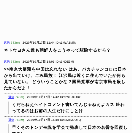
返信
743mg
2020年10月17日 11:44
ID:c1MzA3MTc
ネトウヨさん達も朝鮮人をこうやって駆除するだろ？
返信
743mg
2020年10月17日 14:03
ID:c3NDE5MjI
>>南京大屠殺を中国は忘れない
はあ、バカチャンコロは日本
から出ていけ、ごみ民族！
江沢民は近くに住んでいたが何も
見ていない。
どういうことかな？国民党軍が南京市民を殺し
たからだよ！
返信
743mg
2020年10月17日 14:42
ID:czNTU4ODk
くだらねえヘイトコメント書いてんじゃねえよカス
終わ
ってるのはお前の人生だけにしとけ
返信
743mg
2020年10月17日 14:45
ID:IxMTM0OTQ
早くそのトンデモ説を学会で発表して日本の名誉を回復し