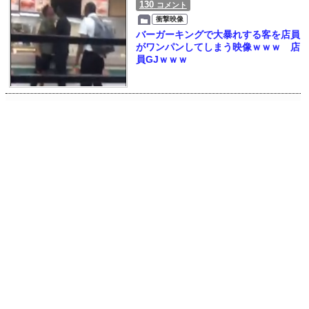
130
コメント
衝撃映像
バーガーキングで大暴れする客を店員
がワンパンしてしまう映像ｗｗｗ 店
員GJｗｗｗ