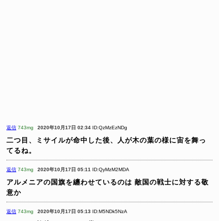
返信
743mg
2020年10月17日 02:34
ID:QzMzEzNDg
二つ目、ミサイルが命中した後、人が木の葉の様に宙を舞っ
てるね。
返信
743mg
2020年10月17日 05:11
ID:QyMzM2MDA
アルメニアの国旗を纏わせているのは
敵国の戦士に対する敬
意か
返信
743mg
2020年10月17日 05:13
ID:M5NDk5NzA