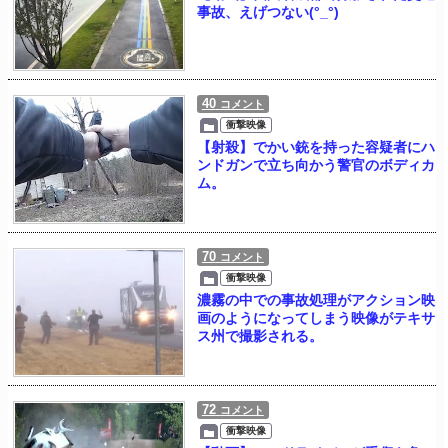
事故、えげつない(°_°)
40
コメント
衝撃映像
【射殺】でかい銃を持った容疑者にハ
ンドガンで立ち向かう警官のボディカ
ム。
70
コメント
衝撃映像
濃霧の中での事故処理がアクション映
画のようになってしまう映像がテキサ
ス州で撮影される。
72
コメント
衝撃映像