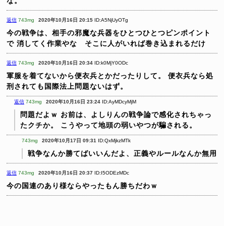
な。
返信
743mg
2020年10月16日 20:15
ID:A5NjUyOTg
今の戦争は、相手の邪魔な兵器をひとつひとつピンポイント
で
消してく作業やな そこに人がいれば巻き込まれるだけ
返信
743mg
2020年10月16日 20:34
ID:k0MjY0ODc
軍服を着てないから便衣兵とかだったりして。
便衣兵なら処
刑されても国際法上問題ないはず。
返信
743mg
2020年10月16日 23:24
ID:AyMDcyMjM
問題だよｗ
お前は、よしりんの戦争論で感化されちゃっ
たクチか。
こうやって地頭の弱いやつが騙される。
743mg
2020年10月17日 09:31
ID:QxMjkzMTk
戦争なんか勝てばいいんだよ、正義やルールなんか無用
返信
743mg
2020年10月16日 20:37
ID:I5ODEzMDc
今の国連のあり様ならやったもん勝ちだわｗ