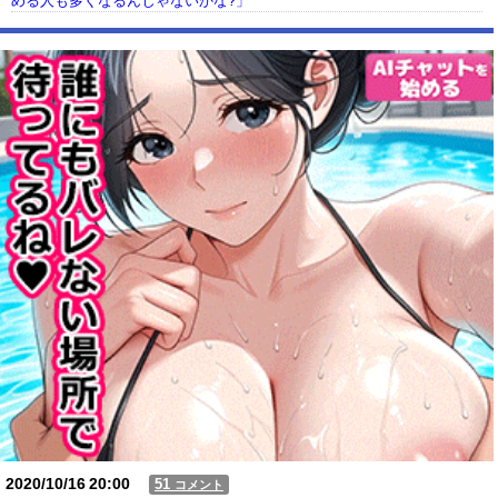
める人も多くなるんじゃないかな?」
【動画】USJの禁止エリアに子どもたちが続々乱入 → スタッフが注意し
ても止まらない事態に
Powered by livedoor 相互RSS
2020/10/16
20:00
51
コメント