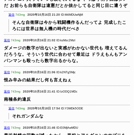
だ
お前らも自衛隊は違憲だとか抜かしてると同じ目に遭うぞ
返信
743mg
2020年10月16日 21:20
ID:M4MDUwNjM
そんな自衛隊は今から戦闘機作るんだってよ
完成したこ
ろには世界は無人機の時代だべさ
返信
743mg
2020年10月16日 21:02
ID:kzMzc2MzI
ダメージの数字が出ないと実感がわかない世代も
増えてるん
だろうな。そういう世代に合わせて最近は
ドラえもんもアン
パンマンも殴ったら数字出るからな。
返信
743mg
2020年10月16日 21:06
ID:k2NTg5Mjc
恨み辛みの結果だし何も言えねぇ
返信
743mg
2020年10月16日 21:41
ID:IzODQ1MDc
南極条約違反
返信
743mg
2020年10月18日 17:54
ID:Y3MDk5ODE
それガンダムな
返信
743mg
2020年10月16日 21:46
ID:E0MjAwMDU