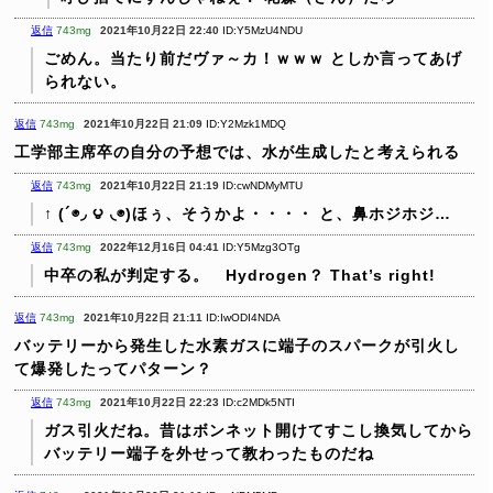
返信
743mg
2021年10月22日 22:40
ID:Y5MzU4NDU
ごめん。当たり前だヴァ～カ！ｗｗｗ
としか言ってあげ
られない。
返信
743mg
2021年10月22日 21:09
ID:Y2Mzk1MDQ
工学部主席卒の自分の予想では、水が生成したと考えられる
返信
743mg
2021年10月22日 21:19
ID:cwNDMyMTU
↑ (´◉◞ ౪ ◟◉)ほぅ、そうかよ・・・・ と、鼻ホジホジ…
返信
743mg
2022年12月16日 04:41
ID:Y5Mzg3OTg
中卒の私が判定する。 Hydrogen？ That’s right!
返信
743mg
2021年10月22日 21:11
ID:IwODI4NDA
バッテリーから発生した水素ガスに端子のスパークが引火し
て爆発したってパターン？
返信
743mg
2021年10月22日 22:23
ID:c2MDk5NTI
ガス引火だね。昔はボンネット開けてすこし換気してから
バッテリー端子を外せって教わったものだね