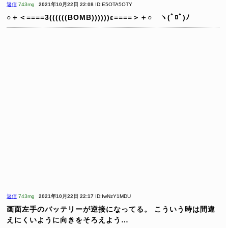
返信
743mg
2021年10月22日 22:08
ID:E5OTA5OTY
○＋＜≡≡≡≡3((((((BOMB))))))ε≡≡≡≡＞＋○ ヽ(ﾟﾛﾟ)ﾉ
返信
743mg
2021年10月22日 22:17
ID:IwNzY1MDU
画面左手のバッテリーが逆接になってる。
こういう時は間違
えにくいように向きをそろえよう…