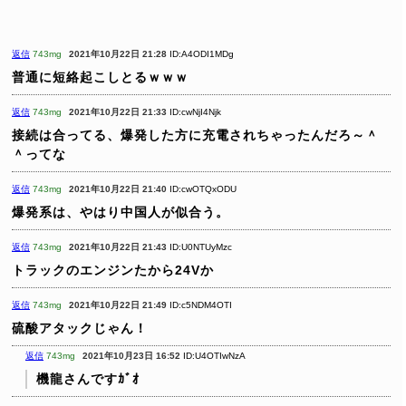
返信
743mg
2021年10月22日 21:28
ID:A4ODI1MDg
普通に短絡起こしとるｗｗｗ
返信
743mg
2021年10月22日 21:33
ID:cwNjI4Njk
接続は合ってる、爆発した方に充電されちゃったんだろ～＾
＾ってな
返信
743mg
2021年10月22日 21:40
ID:cwOTQxODU
爆発系は、やはり中国人が似合う。
返信
743mg
2021年10月22日 21:43
ID:U0NTUyMzc
トラックのエンジンたから24Vか
返信
743mg
2021年10月22日 21:49
ID:c5NDM4OTI
硫酸アタックじゃん！
返信
743mg
2021年10月23日 16:52
ID:U4OTIwNzA
機龍さんですｶﾞｵ