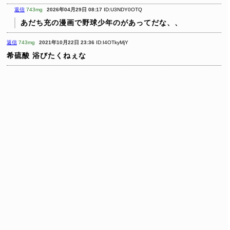
返信
743mg
2026年04月29日 08:17
ID:U3NDY0OTQ
あだち充の漫画で野球少年のがあってだな、、
返信
743mg
2021年10月22日 23:36
ID:I4OTkyMjY
希硫酸
浴びたくねぇな