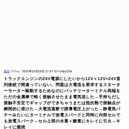
返信
743mg
2021年10月23日 17:37
ID:YyNjkyODk
トラックエンジンの24V電源にしたいから12V＋12V=24V直
列接続で間違っていない。問題は大電流を要求するスタータ
ーモーター駆動するためなのにバッテリーターミナル両端を
ただの金属棒で軽く接触させたまま電気流した→手持ちだし
接触不安定でギャップができちゃうまたは抵抗熱で接触点が
瞬間的に溶けた→大電流遮断で誘導電圧上がった→静電気パ
チーみたいにターミナルで放電スパークと同時に内部セルで
も放電スパーク→セル上部の水素＋酸素にキレイに引火→キ
レイに燃焼