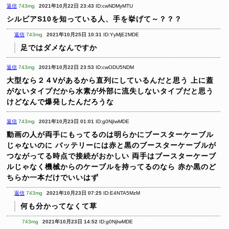
返信
743mg
2021年10月22日 23:43
ID:cwNDMyMTU
シルビアS10を知っている人、手を挙げて～？？？
返信
743mg
2021年10月25日 10:31
ID:YyMjE2MDE
足ではダメなんですか
返信
743mg
2021年10月22日 23:53
ID:cwODU5NDM
大型なら２４Vがあるから直列にしているんだと思う
上に蓋
がないタイプだから水素が外部に流失しないタイプだと思う
けどなんで爆発したんだろうな
返信
743mg
2021年10月23日 01:01
ID:g0NjIwMDE
動画の人が両手にもってるのは明らかにブースターケーブル
じゃないのに
バッテリーには赤と黒のブースターケーブルが
つながってる時点で接続がおかしい
両手はブースターケーブ
ルじゃなく機械からのケーブルを持ってるのなら
赤か黒のど
ちらか一本だけでいいはず
返信
743mg
2021年10月23日 07:25
ID:E4NTA5MzM
何も分かってなくて草
743mg
2021年10月23日 14:52
ID:g0NjIwMDE