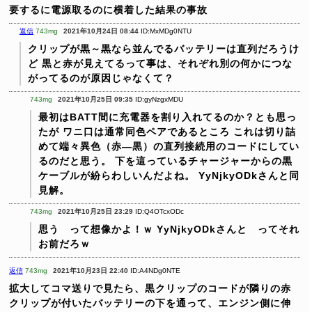
要するに電源取るのに横着した結果の事故
返信
743mg
2021年10月24日 08:44
ID:MxMDg0NTU
クリップが黒～黒なら並んでるバッテリーは直列だろうけ
ど
黒と赤が見えてるって事は、それぞれ別の何かにつな
がってるのが原因じゃなくて？
743mg
2021年10月25日 09:35
ID:gyNzgxMDU
最初はBATT間に充電器を割り入れてるのか？とも思っ
たが
ワニ口は通常同色ペアであるところ
これは切り詰
めて端々異色（赤—黒）の直列接続用のコードにしてい
るのだと思う。
下を這っているチャージャーからの黒
ケーブルが紛らわしいんだよね。
YyNjkyODkさんと同
見解。
743mg
2021年10月25日 23:29
ID:Q4OTcxODc
思う って想像かよ！ｗ
YyNjkyODkさんと ってそれ
お前だろｗ
返信
743mg
2021年10月23日 22:40
ID:A4NDg0NTE
拡大してコマ送りで見たら、黒クリップのコードが隣りの赤
クリップが付いたバッテリーの下を通って、エンジン側に伸