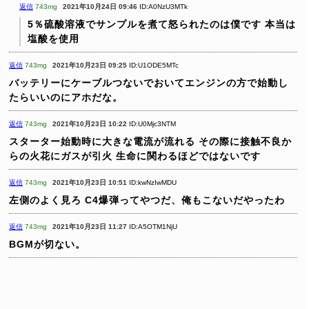
返信
743mg
2021年10月24日 09:46
ID:A0NzU3MTk
5％硫酸溶液でサンプルを煮て怒られたのは僕です
本当は
塩酸を使用
返信
743mg
2021年10月23日 09:25
ID:U1ODE5MTc
バッテリーにケーブルつないでおいてエンジンの方で始動し
たらいいのにアホだな。
返信
743mg
2021年10月23日 10:22
ID:U0Mjc3NTM
スターター始動時に大きな電流が流れる
その際に接触不良か
らの火花にガスが引火
生命に関わるほどではないです
返信
743mg
2021年10月23日 10:51
ID:kwNzIwMDU
左側のよく見ろ
C4爆弾ってやつだ、俺もこないだやったわ
返信
743mg
2021年10月23日 11:27
ID:A5OTM1NjU
BGMが切ない。