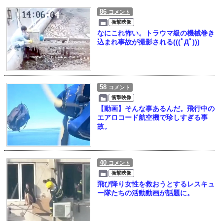
86
コメント
衝撃映像
なにこれ怖い。トラウマ級の機械巻き
込まれ事故が撮影される(((ﾟДﾟ)))
58
コメント
衝撃映像
【動画】そんな事あるんだ。飛行中の
エアロコード航空機で珍しすぎる事
故。
40
コメント
衝撃映像
飛び降り女性を救おうとするレスキュ
ー隊たちの活動動画が話題に。