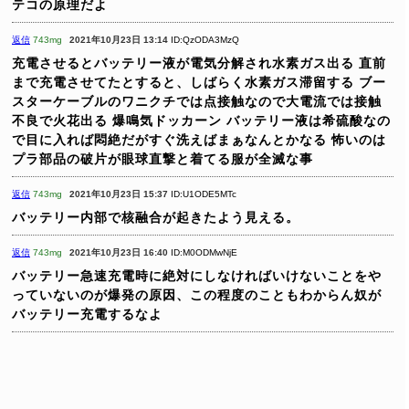
テコの原理だよ
返信
743mg
2021年10月23日 13:14
ID:QzODA3MzQ
充電させるとバッテリー液が電気分解され水素ガス出る
直前
まで充電させてたとすると、しばらく水素ガス滞留する
ブー
スターケーブルのワニクチでは点接触なので大電流では接触
不良で火花出る
爆鳴気ドッカーン
バッテリー液は希硫酸なの
で目に入れば悶絶だがすぐ洗えばまぁなんとかなる
怖いのは
プラ部品の破片が眼球直撃と着てる服が全滅な事
返信
743mg
2021年10月23日 15:37
ID:U1ODE5MTc
バッテリー内部で核融合が起きたよう見える。
返信
743mg
2021年10月23日 16:40
ID:M0ODMwNjE
バッテリー急速充電時に絶対にしなければいけないことをや
っていないのが爆発の原因、この程度のこともわからん奴が
バッテリー充電するなよ