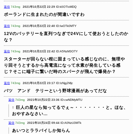
返信
743mg
2021年10月22日 22:29
ID:k0OTIxMDQ
ポーランドに生まれたのが間違いですわ
返信
743mg
2021年10月22日 22:40
ID:IwOTk0MTY
12Vのバッテリーを直列つなぎで24Vにして使おうとしたのか
な？
返信
743mg
2021年10月22日 22:42
ID:A5NzM3OTY
スターターが回らない程に固まっている感じなのに、無理や
り回そうとするから高電流になって水素が発生している感
じ？そこに端子に繋いだ時のスパークが飛んで爆発か？
返信
743mg
2021年10月22日 23:17
ID:IzNjg2Mjc
バツ アンド テリーという野球漫画があってだな
返信
743mg
2021年10月22日 23:36
ID:cwNDMyMTU
↑ 巨人の星なら知ってるでぇ～・・・・・・・と。ほな、
おやすみなさい…
返信
743mg
2021年10月24日 09:44
ID:A0NzU3MTk
あいつとララバイしか知らん