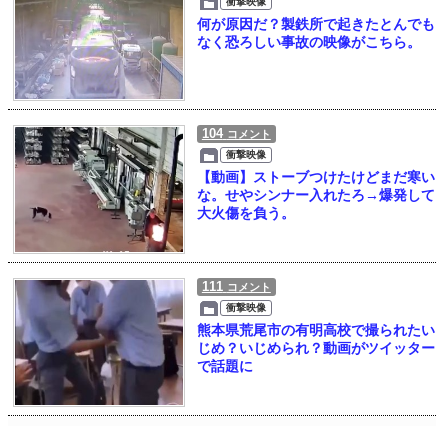
衝撃映像
何が原因だ？製鉄所で起きたとんでも
なく恐ろしい事故の映像がこちら。
104
コメント
衝撃映像
【動画】ストーブつけたけどまだ寒い
な。せやシンナー入れたろ→爆発して
大火傷を負う。
111
コメント
衝撃映像
熊本県荒尾市の有明高校で撮られたい
じめ？いじめられ？動画がツイッター
で話題に