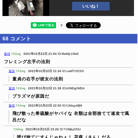
いいね！
68
コメント
返信
743mg
2021年10月22日 21:04
ID:MwMjc1MzE
フレミング左手の法則
返信
743mg
2021年10月22日 21:34
ID:cwMTU5ODI
童貞の右手が彼女の法則
返信
743mg
2021年10月22日 21:38
ID:k0MDg0MDA
プラズマが原因だ
返信
743mg
2021年10月22日 22:20
ID:I1MzgxMjM
飛び散った希硫酸がヤバイな
衣類は全部捨てて速攻で風
呂だな
743mg
2021年10月23日 23:26
ID:Y2MjkyODU
呼び捨てにすんじゃねぇ！
花森（さん）だろ