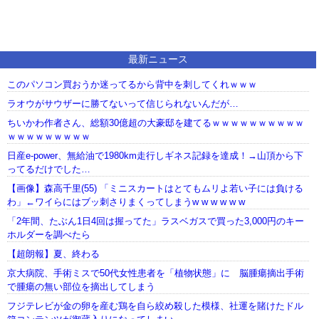
最新ニュース
このパソコン買おうか迷ってるから背中を刺してくれｗｗｗ
ラオウがサウザーに勝てないって信じられないんだが…
ちいかわ作者さん、総額30億超の大豪邸を建てるｗｗｗｗｗｗｗｗｗｗ
ｗｗｗｗｗｗｗｗｗ
日産e-power、無給油で1980km走行しギネス記録を達成！→山頂から下
ってるだけでした…
【画像】森高千里(55) 「ミニスカートはとてもムリよ若い子には負ける
わ」←ワイらにはブッ刺さりまくってしまうw w w w w w
「2年間、たぶん1日4回は握ってた」ラスベガスで買った3,000円のキー
ホルダーを調べたら
【超朗報】夏、終わる
京大病院、手術ミスで50代女性患者を「植物状態」に 脳腫瘍摘出手術
で腫瘍の無い部位を摘出してしまう
フジテレビが金の卵を産む鶏を自ら絞め殺した模様、社運を賭けたドル