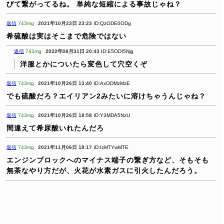
びて繋がってるね。
単純な短縮による事故じゃね？
返信
743mg
2021年10月23日 23:23
ID:QzODE0ODg
希硫酸は実はそこまで危険ではない
返信
743mg
2022年08月31日 20:43
ID:E5ODI5Njg
洋服とかについたら変色して穴空くぞ
返信
743mg
2021年10月26日 13:40
ID:AxODMzMzE
でも硫酸だろ？エイリアン2みたいに溶けちゃうんじゃね？
返信
743mg
2021年10月26日 18:58
ID:Y3MDA5NzU
間違えて希尿酸いれたんだろ
返信
743mg
2021年11月06日 18:17
ID:IzMTYwMTE
エンジンブロックへのマイナス端子の繋ぎ方など、そもそも
無茶なやり方だが、火花が水素ガスに引火したんだろう。