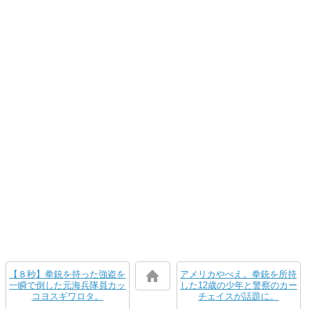
【８秒】拳銃を持った強盗を
アメリカやべえ。拳銃を所持
一瞬で倒した元海兵隊員カッ
した12歳の少年と警察のカー
コヨスギワロタ。
チェイスが話題に。