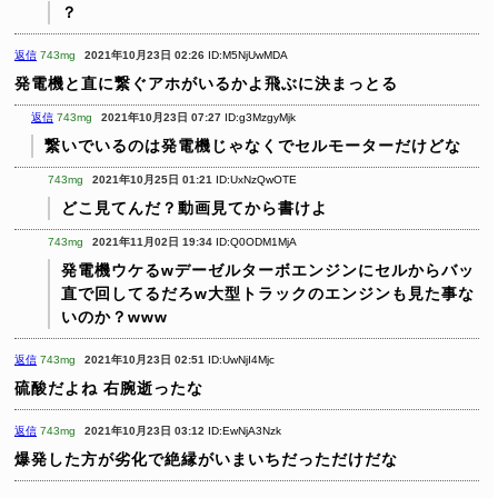
？
返信
743mg
2021年10月23日 02:26
ID:M5NjUwMDA
発電機と直に繋ぐアホがいるかよ飛ぶに決まっとる
返信
743mg
2021年10月23日 07:27
ID:g3MzgyMjk
繋いでいるのは発電機じゃなくでセルモーターだけどな
743mg
2021年10月25日 01:21
ID:UxNzQwOTE
どこ見てんだ？動画見てから書けよ
743mg
2021年11月02日 19:34
ID:Q0ODM1MjA
発電機ウケるwデーゼルターボエンジンにセルからバッ
直で回してるだろw大型トラックのエンジンも見た事な
いのか？www
返信
743mg
2021年10月23日 02:51
ID:UwNjI4Mjc
硫酸だよね
右腕逝ったな
返信
743mg
2021年10月23日 03:12
ID:EwNjA3Nzk
爆発した方が劣化で絶縁がいまいちだっただけだな