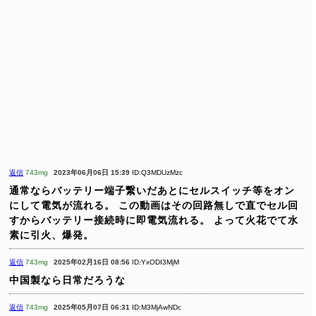
返信
743mg
2023年06月06日 15:39
ID:Q3MDUzMzc
通常ならバッテリー端子繋いだあとにセルスイッチ等をオン
にして電気が流れる。
この動画はその回路無しで直でセル回
すからバッテリー接続時に即電気流れる。
よって火花でて水
素に引火、爆発。
返信
743mg
2025年02月16日 08:56
ID:YxODI3MjM
中国製なら日常だろうな
返信
743mg
2025年05月07日 06:31
ID:M3MjAwNDc