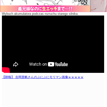
Wybuch akumulatora podczas rozruchu starego silnika
【朗報】 吉岡里帆さんのぷにぷにモリマン画像ｗｗｗｗｗ