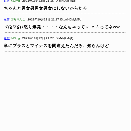
返信
743mg
2021年10月22日 21:16
ID:cxNDM5MDc
ちゃんと男女男男女男女にしないからだろ
返信
ぴろりんこ
2021年10月22日 21:17
ID:cwNDMyMTU
ヾ(≧▽≦)ﾉ怒り爆発・・・・なんちゃって～ ＾＾ってネww
返信
743mg
2021年10月22日 21:27
ID:MxMjkzMjQ
単にプラスとマイナスを間違えたんだろ、知らんけど