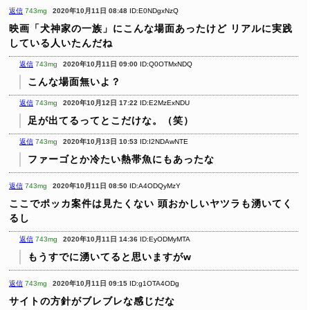
返信
743mg
2020年10月11日 08:48
ID:E0NDgxNzQ
映画「犬神家の一族」にこんな場面あったけど
リアルに実践
している人いたんだね
返信
743mg
2020年10月11日 09:00
ID:Q0OTMxNDQ
こんな場面無いよ？
返信
743mg
2020年10月12日 17:22
ID:E2MzExNDU
足が出てるってとこだけな。（笑）
返信
743mg
2020年10月13日 10:53
ID:I2NDAwNTE
ファーゴとか冷たい熱帯魚にもあったな
返信
743mg
2020年10月11日 08:50
ID:A4ODQyMzY
ここでポッカ案件は見たくない
頭おかしいヤツラも湧いてく
るし
返信
743mg
2020年10月11日 14:36
ID:EyODMyMTA
もうすでに湧いてると思いますがw
返信
743mg
2020年10月11日 09:15
ID:g1OTA4ODg
サイトの方針がブレブレな感じだな