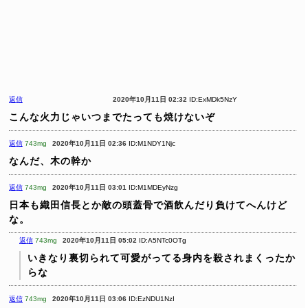
返信
2020年10月11日 02:32
ID:ExMDk5NzY
こんな火力じゃいつまでたっても焼けないぞ
返信
743mg
2020年10月11日 02:36
ID:M1NDY1Njc
なんだ、木の幹か
返信
743mg
2020年10月11日 03:01
ID:M1MDEyNzg
日本も織田信長とか敵の頭蓋骨で酒飲んだり負けてへんけど
な。
返信
743mg
2020年10月11日 05:02
ID:A5NTc0OTg
いきなり裏切られて可愛がってる身内を殺されまくったか
らな
返信
743mg
2020年10月11日 03:06
ID:EzNDU1NzI