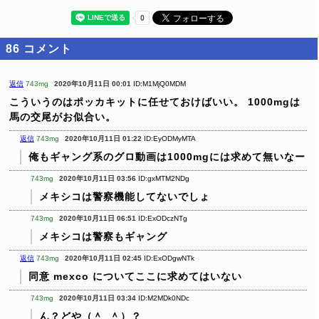
86
コメント
返信
743mg
2020年10月11日 00:01
ID:M1MjQ0MDM
こういうのはポッカキットに任せておけばいい。
1000mgは
馬の交尾がお似合い。
返信
743mg
2020年10月11日 01:22
ID:EyODMyMTA
俺もギャング系のグロ動画は1000mgには求めて無いなー
743mg
2020年10月11日 03:56
ID:gxMTM2NDg
メキシコは警察機能してないでしょ
743mg
2020年10月11日 06:51
ID:ExODczNTg
メキシコは警察もギャング
返信
743mg
2020年10月11日 02:45
ID:ExODgwNTk
同意
mexco についてここに求めてはいない
743mg
2020年10月11日 03:34
ID:M2MDk0NDc
ん？どや（＾_＾）？