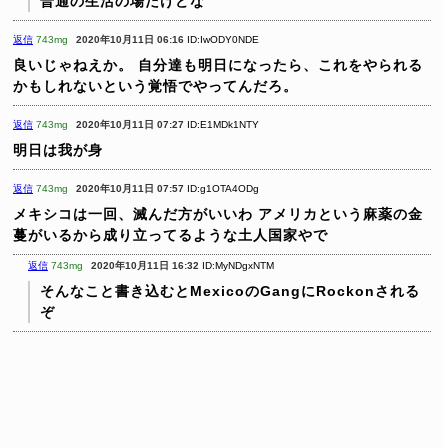
普通の生活の場だけどな
返信
743mg
2020年10月11日 06:16
ID:IwODY0NDE
良いじゃねえか。
自分達も明日になったら、これをやられる
かもしれないという覚悟でやってんだろ。
返信
743mg
2020年10月11日 07:27
ID:E1MDk1NTY
明日は我が身
返信
743mg
2020年10月11日 07:57
ID:g1OTA4ODg
メキシコは一回、滅んだ方がいいわ
アメリカという麻薬の金
蔓がいるから成り立ってるような土人国家やで
返信
743mg
2020年10月11日 16:32
ID:MyNDgxNTM
そんなこと書き込むとMexicoのGangにRockonされる
ぞ