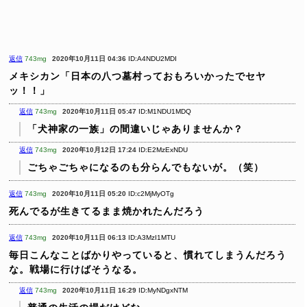
返信
743mg
2020年10月11日 04:36
ID:A4NDU2MDI
メキシカン「日本の八つ墓村っておもろいかったでセヤ
ッ！！」
返信
743mg
2020年10月11日 05:47
ID:M1NDU1MDQ
「犬神家の一族」の間違いじゃありませんか？
返信
743mg
2020年10月12日 17:24
ID:E2MzExNDU
ごちゃごちゃになるのも分らんでもないが。（笑）
返信
743mg
2020年10月11日 05:20
ID:c2MjMyOTg
死んでるが生きてるまま焼かれたんだろう
返信
743mg
2020年10月11日 06:13
ID:A3MzI1MTU
毎日こんなことばかりやっていると、慣れてしまうんだろう
な。戦場に行けばそうなる。
返信
743mg
2020年10月11日 16:29
ID:MyNDgxNTM