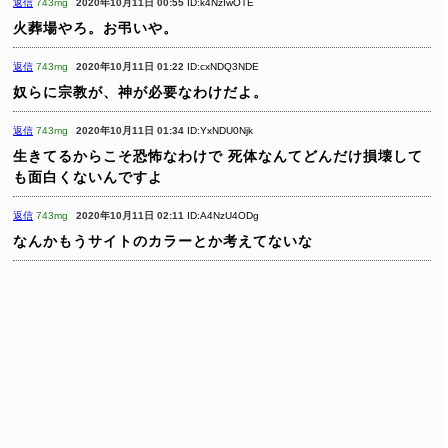
返信
743mg
2020年10月11日 00:55
ID:k4NzIwOTE
火葬場やろ。お弔いや。
返信
743mg
2020年10月11日 01:22
ID:cxNDQ3NDE
奴らに宗教が、神が必要なわけだよ。
返信
743mg
2020年10月11日 01:34
ID:YxNDU0Njk
生きてるからこそ恐怖なわけで
死体なんてどんだけ損壊して
も面白くないんですよ
返信
743mg
2020年10月11日 02:11
ID:A4NzU4ODg
なんかもうサイトのカラーとか考えてないな