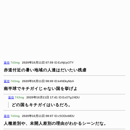
返信
743mg
2020年10月11日 07:59
ID:EzNjUyOTY
赤道付近の暑い地域の人達はだいたい残虐
返信
743mg
2020年10月11日 08:00
ID:k4NDkyMzA
南半球でキチガイじゃない国を挙げよ
返信
743mg
2020年10月11日 17:41
ID:ExOTg1NDU
どの国もキチガイはいるだろ。
返信
743mg
2020年10月11日 08:07
ID:c5ODIzMDU
人種差別や、未開人差別の理由がわかるシーンだな。