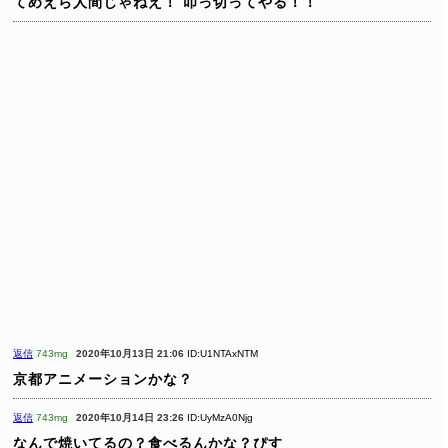
てめえら人間じゃねえ！
叩っ切ってやる！！
返信
743mg
2020年10月13日 21:06
ID:U1NTAxNTM
京都アニメーションかな？
返信
743mg
2020年10月14日 23:26
ID:UyMzA0Njg
なんで焼いてるの？食べるんかな？ぴす