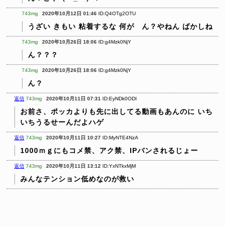
743mg
2020年10月12日 01:46
ID:Q4OTg2OTU
うざい
きもい
粘着するな
何が ん？やねん
ばかしね
743mg
2020年10月26日 18:06
ID:g4Mzk0NjY
ん？？？
743mg
2020年10月26日 18:06
ID:g4Mzk0NjY
ん？
返信
743mg
2020年10月11日 07:31
ID:EyNDk0ODI
お前さ、ポッカよりも先に出してる動画もあんのに
いち
いちうるせーんだよハゲ
返信
743mg
2020年10月11日 10:27
ID:MyNTE4NzA
1000ｍｇにもコメ禁、アク禁、IPバンされるじょー
返信
743mg
2020年10月11日 13:12
ID:YxNTkxMjM
みんなテンション低めなのが救い