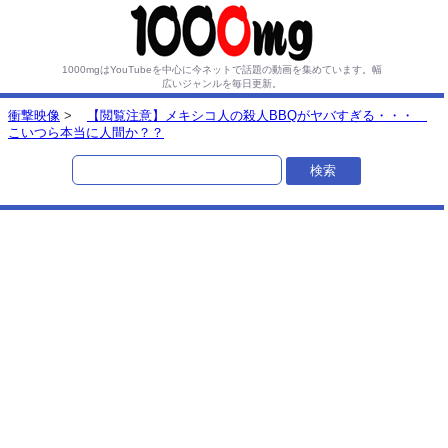
1000mgはYouTubeを中心に今ネットで話題の動画を集めています。
幅
広いジャンルを毎日更新。
衝撃映像
>
【閲覧注意】メキシコ人の殺人BBQがヤバすぎる・・・
こいつら本当に人間か？？