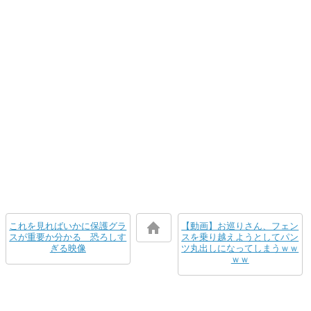
これを見ればいかに保護グラ
【動画】お巡りさん、フェン
スが重要か分かる 恐ろしす
スを乗り越えようとしてパン
ぎる映像
ツ丸出しになってしまうｗｗ
ｗｗ