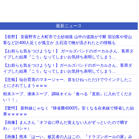
最新ニュース
【長野】 安曇野市と大町市で土砂崩落 山中の道路が寸断 宿泊客や登山
客など計400人近くが孤立か 土石流で橋が流されたとの情報も
【お前らも気をつけような！】 ガールズバンドのボーカルさん、客席ダ
イブした結果『こう』なってしまいお気持ち表明してしまう…
【お前らも気をつけような！】ガールズバンドのボーカルさん、客席ダ
イブした結果『こう』なってしまいお気持ち表明してしまう…
【悲報】仙台育英のマネージャー、首をひねっただけでウインクしたこ
とにされてしまうｗｗｗ
粉末スープ、液体スープ、調味オイル「食べる『直前』に入れてくださ
い！！」
【驚愕】 新幹線じゃなく『帰省費4000円』安くなる在来線で帰省した結
果ｗｗｗｗｗ
【画像】まんさん「オフ会に呼んだ覚えない人がずっといたので晒す
わ」（パシャ）
【画像】熊本「はーい、被災者の人はこの、『ドラゴンボールの家』み