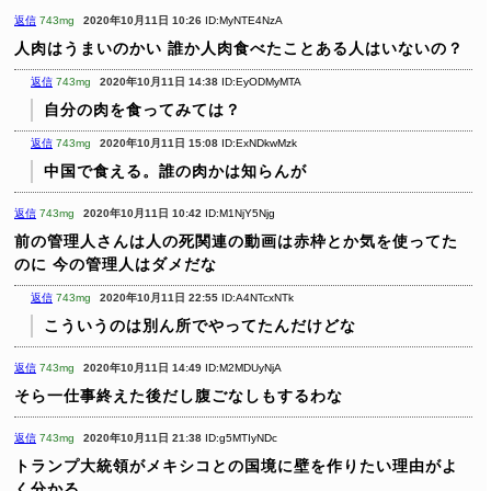
返信
743mg
2020年10月11日 10:26
ID:MyNTE4NzA
人肉はうまいのかい
誰か人肉食べたことある人はいないの？
返信
743mg
2020年10月11日 14:38
ID:EyODMyMTA
自分の肉を食ってみては？
返信
743mg
2020年10月11日 15:08
ID:ExNDkwMzk
中国で食える。誰の肉かは知らんが
返信
743mg
2020年10月11日 10:42
ID:M1NjY5Njg
前の管理人さんは人の死関連の動画は赤枠とか気を使ってた
のに
今の管理人はダメだな
返信
743mg
2020年10月11日 22:55
ID:A4NTcxNTk
こういうのは別ん所でやってたんだけどな
返信
743mg
2020年10月11日 14:49
ID:M2MDUyNjA
そら一仕事終えた後だし腹ごなしもするわな
返信
743mg
2020年10月11日 21:38
ID:g5MTIyNDc
トランプ大統領がメキシコとの国境に壁を作りたい理由がよ
く分かる。