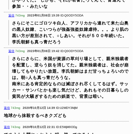
かやってた。
しかも、それが名誉だってんで、皆進んで
参加・・みたいな
返信
743mg
2023年01月08日 19:39
ID:Q0ODY5ODA
さらにそこにゴロツキ白人、アフリカから連れて来た山奥
の黒人奴隷、こいつらが強姦強盗奴隷虐待。。。より肌の
黒い方が差別されて、○しあい。それが５００年続いた。
李氏朝鮮も真っ青だろう
返信
743mg
2023年01月08日 19:42
ID:Q0ODY5ODA
さらにさらに、米国が資源の草刈り場として、親米独裁者
を配置し、逆らう奴を消してた。親米独裁者は、社会が崩
壊してもやりたい放題。李氏朝鮮はまだ甘っちょろいので
は。朝○人も真っ青だろうな。
南米にある肯定的なものは滅ぼされ尽くしてるはず。サッ
カー・サンバとかも楽し気だけど、あれもその日暮らしの
貧民が大騒ぎするための娯楽で、背景は暗い。
返信
743mg
2020年10月12日 14:39
ID:U2MDY3MjM
地球から抹殺するべきクズども
返信
743mg
2020年10月12日 22:31
ID:E5MjM0ODg