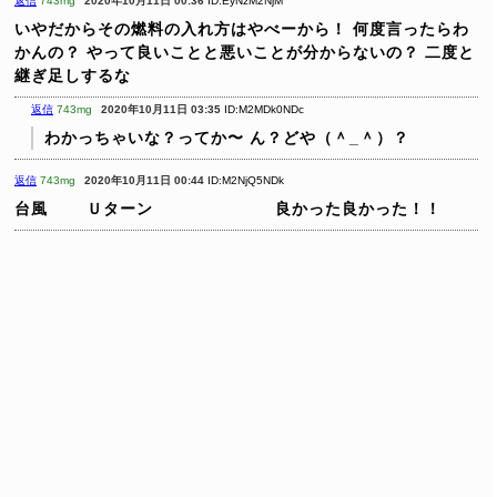
返信
743mg
2020年10月11日 00:36
ID:EyNzM2NjM
いやだからその燃料の入れ方はやべーから！
何度言ったらわ
かんの？
やって良いことと悪いことが分からないの？
二度と
継ぎ足しするな
返信
743mg
2020年10月11日 03:35
ID:M2MDk0NDc
わかっちゃいな？ってか〜
ん？どや（＾_＾）？
返信
743mg
2020年10月11日 00:44
ID:M2NjQ5NDk
台風
Ｕターン
良かった良かった！！