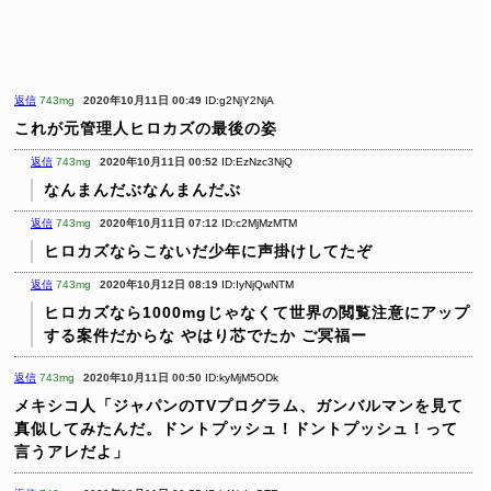
返信
743mg
2020年10月11日 00:49
ID:g2NjY2NjA
これが元管理人ヒロカズの最後の姿
返信
743mg
2020年10月11日 00:52
ID:EzNzc3NjQ
なんまんだぶなんまんだぶ
返信
743mg
2020年10月11日 07:12
ID:c2MjMzMTM
ヒロカズならこないだ少年に声掛けしてたぞ
返信
743mg
2020年10月12日 08:19
ID:IyNjQwNTM
ヒロカズなら1000mgじゃなくて世界の閲覧注意にアップ
する案件だからな
やはり芯でたか
ご冥福ー
返信
743mg
2020年10月11日 00:50
ID:kyMjM5ODk
メキシコ人「ジャパンのTVプログラム、ガンバルマンを見て
真似してみたんだ。ドントプッシュ！ドントプッシュ！って
言うアレだよ」