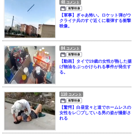
48
コメント
衝撃映像
【軍事】ぎゃあ怖い。ロケット弾がウ
クライナ兵のすぐ近くに着弾する衝撃
映像。
84
コメント
衝撃映像
【動画】タイで19歳の女性が熱した揚
げ物油をぶっかけられる事件が発生す
る。
110
コメント
衝撃映像
【驚愕】白昼堂々と道でホームレスの
女性をレ〇プしている男の姿が撮影さ
れる