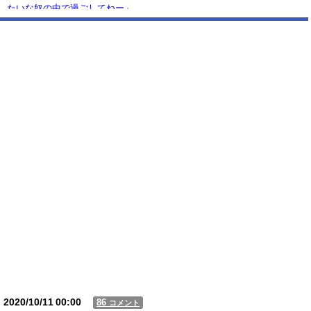
たいな奴の中で過ごしてねー」
【悲報】 大分県、ガチで逝く・・・・・・
【動画】USJの禁止エリアに子どもたちが続々乱入 → スタッフが注意し
ても止まらない事態に
Powered by livedoor 相互RSS
2020/10/11
00:00
86
コメント