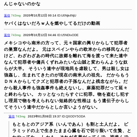
んじゃないのかな
返信
743mg
2020年10月12日 00:14
ID:U0Njk4NjU
ヤバくはないだろｗ人を燃やしてるだけの動画
返信
743mg
2020年10月12日 04:46
ID:U5NDIxODE
メキシコやら南米の方って、元々国家の興りからして犯罪者
の巣窟なんだよ。
元はスペインやらの欧米からの移民なんだ
けど、わざわざあの時代に故郷を離れて海を渡って来た連中
なんて犯罪者や傭兵くずれみたいな山賊と変わらんような奴
らが大半。
そういう連中が現地民を虐殺して、男は殺し女は
強姦し、生まれてきたのが現在の南米人の祖先。
だからもう
ＤＮＡからしてクズと犯罪者の子孫なんだよ残念ながら。だ
から殺人事件も強姦事件も絶えないし、麻薬犯罪だって延々
と終わらない。
カッとなったらすぐに犯罪。物を盗むし犯す
し理屈で物を考えられない短絡的な性根は
もう遺伝子からし
てそういう連中だからとしか言いようがない。
返信
743mg
2023年01月08日 19:37
ID:Q0ODY5ODA
もともとのアジア系（いんであん）も割と土人だよ。
ピ
ラミッドの上で生きたまま心臓を石で切り裂いて生贄、と