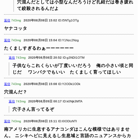
穴混んだとしては小型なんだろうけど孔紺だは巻き疲れ
て絞殺されるんだよ
返信
743mg
2020年08月08日 15:02
ID:I5NTg1OTg
ヤナコッタ
返信
743mg
2020年08月08日 15:04
ID:Y1Nzc2Nzg
たくましすぎるわぁーーーーーー
返信
743mg
2020年08月08日 20:52
ID:g3NDI1OTM
子供ならこれくらいが丁度いいだろう 俺の小さい頃と同
じだ
ワンパクでもいい たくましく育ってほしい
返信
743mg
2020年08月08日 15:08
ID:Y2ODk1ODk
穴混んだ？
返信
743mg
2020年08月09日 00:17
ID:k0Njk3MTA
穴子さん言ってるぞ
返信
743mg
2020年08月08日 15:11
ID:I0ODIzNTI
南アメリカに生息するアナコンダはこんな模様ではありませ
ん。
ニシキヘビに見えるし生息域と言語のニュアンスからカ