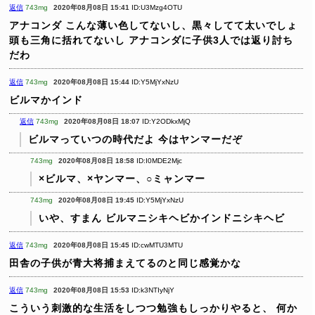
返信
743mg
2020年08月08日 15:41
ID:U3Mzg4OTU
アナコンダ
こんな薄い色してないし、黒々してて太いでしょ
頭も三角に括れてないし
アナコンダに子供3人では返り討ち
だわ
返信
743mg
2020年08月08日 15:44
ID:Y5MjYxNzU
ビルマかインド
返信
743mg
2020年08月08日 18:07
ID:Y2ODkxMjQ
ビルマっていつの時代だよ
今はヤンマーだぞ
743mg
2020年08月08日 18:58
ID:I0MDE2Mjc
×ビルマ、×ヤンマー、○ミャンマー
743mg
2020年08月08日 19:45
ID:Y5MjYxNzU
いや、すまん
ビルマニシキヘビかインドニシキヘビ
返信
743mg
2020年08月08日 15:45
ID:cwMTU3MTU
田舎の子供が青大将捕まえてるのと同じ感覚かな
返信
743mg
2020年08月08日 15:53
ID:k3NTIyNjY
こういう刺激的な生活をしつつ勉強もしっかりやると、
何か