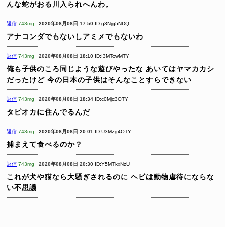
んな蛇がおる川入られへんわ。
返信
743mg
2020年08月08日 17:50
ID:g3Njg5NDQ
アナコンダでもないしアミメでもないわ
返信
743mg
2020年08月08日 18:10
ID:I3MTcwMTY
俺も子供のころ同じような遊びやったな
あいてはヤマカカシ
だったけど
今の日本の子供はそんなことすらできない
返信
743mg
2020年08月08日 18:34
ID:c0Mjc3OTY
タピオカに住んでるんだ
返信
743mg
2020年08月08日 20:01
ID:U3Mzg4OTY
捕まえて食べるのか？
返信
743mg
2020年08月08日 20:30
ID:Y5MTkxNzU
これが犬や猫なら大騒ぎされるのに
ヘビは動物虐待にならな
い不思議