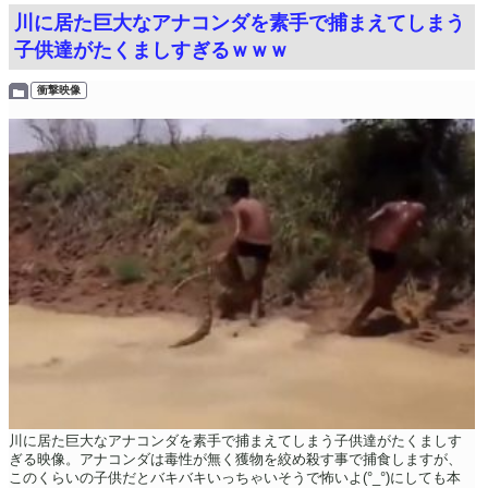
川に居た巨大なアナコンダを素手で捕まえてしまう
子供達がたくましすぎるｗｗｗ
衝撃映像
川に居た巨大なアナコンダを素手で捕まえてしまう子供達がたくましす
ぎる映像。アナコンダは毒性が無く獲物を絞め殺す事で捕食しますが、
このくらいの子供だとバキバキいっちゃいそうで怖いよ(°_°)にしても本