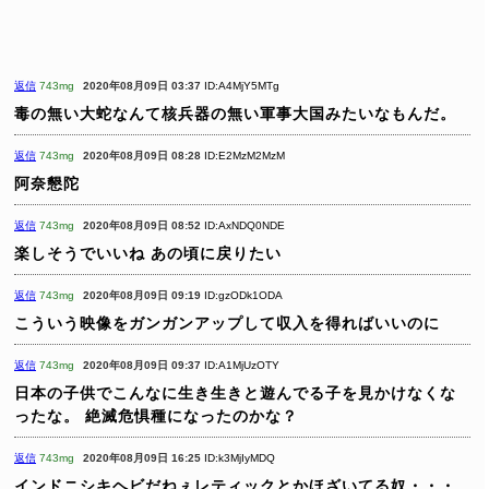
返信
743mg
2020年08月09日 03:37
ID:A4MjY5MTg
毒の無い大蛇なんて核兵器の無い軍事大国みたいなもんだ。
返信
743mg
2020年08月09日 08:28
ID:E2MzM2MzM
阿奈懇陀
返信
743mg
2020年08月09日 08:52
ID:AxNDQ0NDE
楽しそうでいいね
あの頃に戻りたい
返信
743mg
2020年08月09日 09:19
ID:gzODk1ODA
こういう映像をガンガンアップして収入を得ればいいのに
返信
743mg
2020年08月09日 09:37
ID:A1MjUzOTY
日本の子供でこんなに生き生きと遊んでる子を見かけなくな
ったな。
絶滅危惧種になったのかな？
返信
743mg
2020年08月09日 16:25
ID:k3MjIyMDQ
インドニシキヘビだねぇレティックとかほざいてる奴・・・