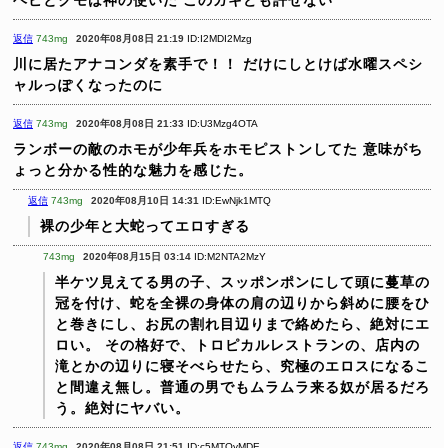
返信
743mg
2020年08月08日 21:19
ID:I2MDI2Mzg
川に居たアナコンダを素手で！！
だけにしとけば水曜スペシ
ャルっぽくなったのに
返信
743mg
2020年08月08日 21:33
ID:U3Mzg4OTA
ランボーの敵のホモが少年兵をホモピストンしてた
意味がち
ょっと分かる性的な魅力を感じた。
返信
743mg
2020年08月10日 14:31
ID:EwNjk1MTQ
裸の少年と大蛇ってエロすぎる
743mg
2020年08月15日 03:14
ID:M2NTA2MzY
半ケツ見えてる男の子、スッポンポンにして頭に蔓草の
冠を付け、蛇を全裸の身体の肩の辺りから斜めに腰をひ
と巻きにし、お尻の割れ目辺りまで絡めたら、絶対にエ
ロい。
その格好で、トロピカルレストランの、店内の
滝とかの辺りに寝そべらせたら、究極のエロスになるこ
と間違え無し。普通の男でもムラムラ来る奴が居るだろ
う。絶対にヤバい。
返信
743mg
2020年08月08日 21:51
ID:c5MTQyMDE