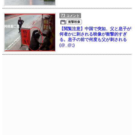
73
コメント
衝撃映像
【閲覧注意】中国で突如、父と息子が
何者かに刺される映像が衝撃的すぎ
る。息子の前で何度も父が刺される
(@_@;)