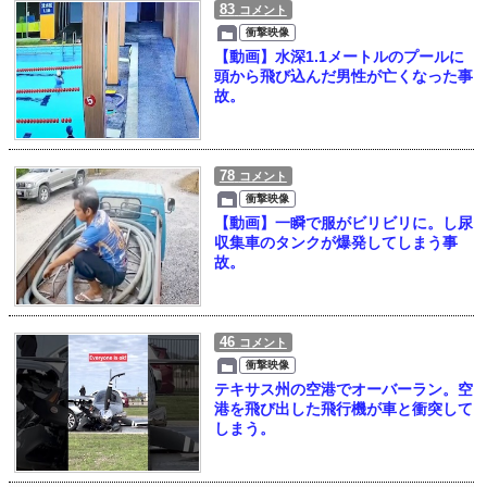
83
コメント
衝撃映像
【動画】水深1.1メートルのプールに
頭から飛び込んだ男性が亡くなった事
故。
78
コメント
衝撃映像
【動画】一瞬で服がビリビリに。し尿
収集車のタンクが爆発してしまう事
故。
46
コメント
衝撃映像
テキサス州の空港でオーバーラン。空
港を飛び出した飛行機が車と衝突して
しまう。