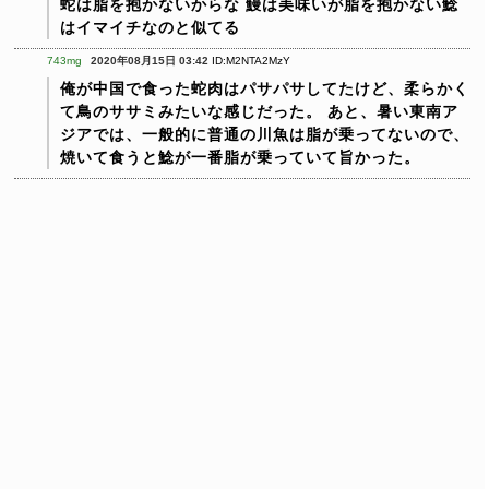
蛇は脂を抱かないからな
鰻は美味いが脂を抱かない鯰
はイマイチなのと似てる
743mg
2020年08月15日 03:42
ID:M2NTA2MzY
俺が中国で食った蛇肉はパサパサしてたけど、柔らかく
て鳥のササミみたいな感じだった。
あと、暑い東南ア
ジアでは、一般的に普通の川魚は脂が乗ってないので、
焼いて食うと鯰が一番脂が乗っていて旨かった。