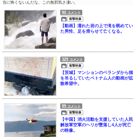
当に怖くないんだな、この無邪気さ凄い。
90
コメント
衝撃映像
【動画】濡れた岩の上で滝を眺めてい
た男性、足を滑らせて亡くなる。
329
コメント
衝撃映像
【茨城】マンションのベランダから猫
を吊るしていたベトナム人の動画が拡
散希望中。
99
コメント
衝撃映像
【中国】消火活動を支援していた人民
解放軍空軍のヘリが墜落し4人が死亡
の映像。