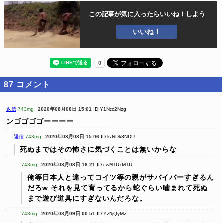
この記事が気に入ったら
いいね！しよう
いいね！
87
コメント
返信
743mg
2020年08月08日 15:01
ID:Y1Nzc2Nzg
ンゴゴゴゴーーーー
返信
743mg
2020年08月08日 15:06
ID:kzNDk3NDU
死ぬまではその怖さに気づくことは無いからな
743mg
2020年08月08日 16:21
ID:cwMTUxMTU
俺等日本人と違ってコイツ等の親がサバイバーすぎるん
だろw
それを見て育ってるから蛇ぐらい噛まれて死ぬ
まで遊び道具にすぎないんだろな。
743mg
2020年08月09日 00:51
ID:YzNjQyMzI