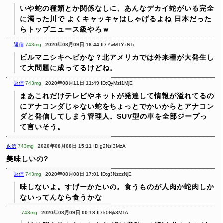
いや蛇の種類とか関係なしに、あんなデカイ蛇がいる完全
に濁った川で
よくキャッキャはしゃげるよね
日本だった
らトップニュース級やろｗ
返信
743mg
2020年08月09日 16:44
ID:YwMTYzNTc
ビルマニシキヘビかな？北アメリカでは外来種が大発生し
て大問題に成ってるけどね。
返信
743mg
2020年08月11日 11:49
ID:QyMzI1MjE
まあこれだけテレビやネットが発達して情報が溢れてるの
にアナコンダじゃない蛇をちょっとでかいからとアナコン
ダと発信してしまう管理人。SUV型の車を全部ジープっ
て言いそう。
返信
743mg
2020年08月08日 15:11
ID:g2NzI3MzA
美味しいの?
返信
743mg
2020年08月08日 17:01
ID:g3NzczNjE
味しないよ。すげーかたいの。食うものが人肉か蛇肉しか
ないってんなら食うかな
743mg
2020年08月09日 00:18
ID:k0Njk3MTA