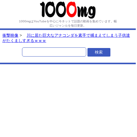
1000mgはYouTubeを中心に今ネットで話題の動画を集めています。
幅
広いジャンルを毎日更新。
衝撃映像
>
川に居た巨大なアナコンダを素手で捕まえてしまう子供達
がたくましすぎるｗｗｗ