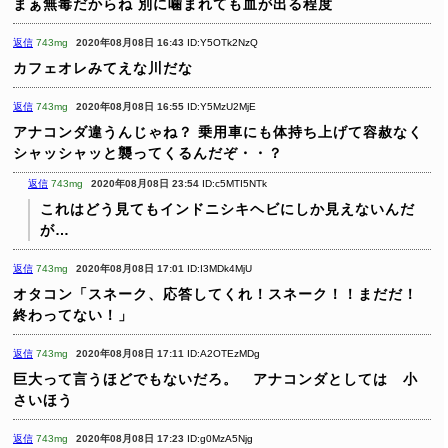
まぁ無毒だからね
別に噛まれても血が出る程度
返信
743mg
2020年08月08日 16:43
ID:Y5OTk2NzQ
カフェオレみてえな川だな
返信
743mg
2020年08月08日 16:55
ID:Y5MzU2MjE
アナコンダ違うんじゃね？
乗用車にも体持ち上げて容赦なく
シャッシャッと襲ってくるんだぞ・・？
返信
743mg
2020年08月08日 23:54
ID:c5MTI5NTk
これはどう見てもインドニシキヘビにしか見えないんだ
が…
返信
743mg
2020年08月08日 17:01
ID:I3MDk4MjU
オタコン「スネーク、応答してくれ！スネーク！！まだだ！
終わってない！」
返信
743mg
2020年08月08日 17:11
ID:A2OTEzMDg
巨大って言うほどでもないだろ。 アナコンダとしては 小
さいほう
返信
743mg
2020年08月08日 17:23
ID:g0MzA5Njg