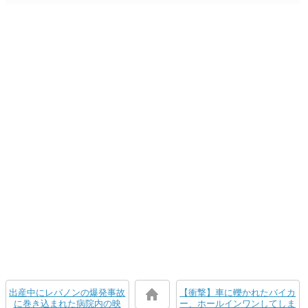
出産中にレバノンの爆発事故
【衝撃】車に轢かれたバイカ
に巻き込まれた病院内の映
ー、ホールインワンしてしま