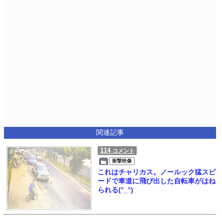
関連記事
114
コメント
衝撃映像
これはチャリカス。ノールック猛スピ
ードで車道に飛び出した自転車がはね
られる(°_°)