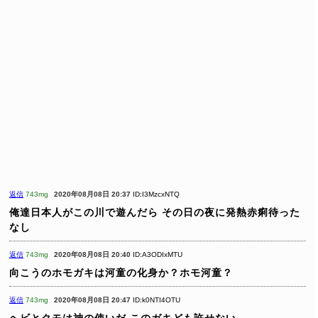
返信
743mg
2020年08月08日 20:37
ID:I3MzcxNTQ
俺達日本人がこの川で遊んだら
その日の夜に発熱赤痢待った
なし
返信
743mg
2020年08月08日 20:40
ID:A3ODIxMTU
向こうのホモガキは河童の化身か？ホモ河童？
返信
743mg
2020年08月08日 20:47
ID:k0NTI4OTU
ヘビとクモは神の使いだ
このガキども許せない