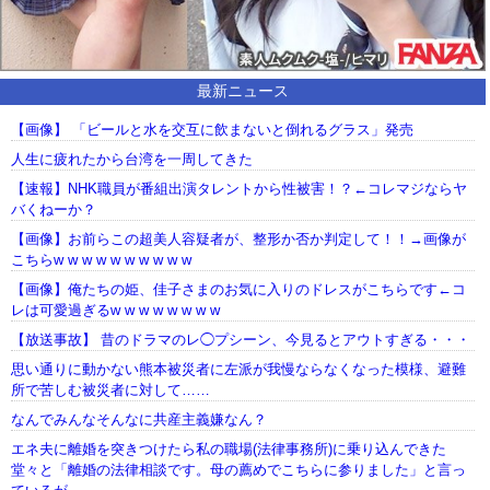
最新ニュース
【画像】 「ビールと水を交互に飲まないと倒れるグラス」発売
人生に疲れたから台湾を一周してきた
【速報】NHK職員が番組出演タレントから性被害！？←コレマジならヤ
バくねーか？
【画像】お前らこの超美人容疑者が、整形か否か判定して！！→画像が
こちらw w w w w w w w w w
【画像】俺たちの姫、佳子さまのお気に入りのドレスがこちらです←コ
レは可愛過ぎるw w w w w w w w
【放送事故】 昔のドラマのレ◯プシーン、今見るとアウトすぎる・・・
思い通りに動かない熊本被災者に左派が我慢ならなくなった模様、避難
所で苦しむ被災者に対して……
なんでみんなそんなに共産主義嫌なん？
エネ夫に離婚を突きつけたら私の職場(法律事務所)に乗り込んできた
堂々と「離婚の法律相談です。母の薦めでこちらに参りました」と言っ