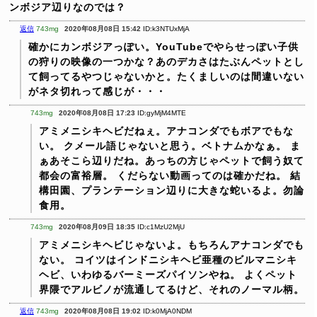
ンボジア辺りなのでは？
返信
743mg
2020年08月08日 15:42
ID:k3NTUxMjA
確かにカンボジアっぽい。YouTubeでやらせっぽい子供
の狩りの映像の一つかな？あのデカさはたぶんペットとし
て飼ってるやつじゃないかと。たくましいのは間違いない
がネタ切れって感じが・・・
743mg
2020年08月08日 17:23
ID:gyMjM4MTE
アミメニシキヘビだねぇ。アナコンダでもボアでもな
い。
クメール語じゃないと思う。ベトナムかなぁ。
ま
ぁあそこら辺りだね。あっちの方じゃペットで飼う奴て
都会の富裕層。
くだらない動画ってのは確かだね。
結
構田園、プランテーション辺りに大きな蛇いるよ。勿論
食用。
743mg
2020年08月09日 18:35
ID:c1MzU2MjU
アミメニシキヘビじゃないよ。もちろんアナコンダでも
ない。
コイツはインドニシキヘビ亜種のビルマニシキ
ヘビ、いわゆるバーミーズパイソンやね。
よくペット
界隈でアルビノが流通してるけど、それのノーマル柄。
返信
743mg
2020年08月08日 19:02
ID:k0MjA0NDM