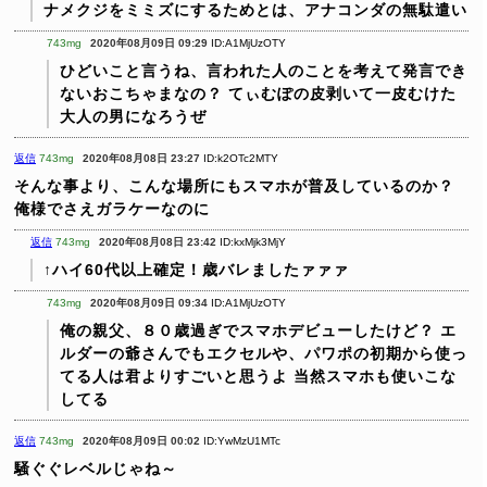
ナメクジをミミズにするためとは、アナコンダの無駄遣い
743mg
2020年08月09日 09:29
ID:A1MjUzOTY
ひどいこと言うね、言われた人のことを考えて発言でき
ないおこちゃまなの？
てぃむぽの皮剥いて一皮むけた
大人の男になろうぜ
返信
743mg
2020年08月08日 23:27
ID:k2OTc2MTY
そんな事より、こんな場所にもスマホが普及しているのか？
俺様でさえガラケーなのに
返信
743mg
2020年08月08日 23:42
ID:kxMjk3MjY
↑ハイ60代以上確定！歳バレましたァァァ
743mg
2020年08月09日 09:34
ID:A1MjUzOTY
俺の親父、８０歳過ぎでスマホデビューしたけど？
エ
ルダーの爺さんでもエクセルや、パワポの初期から使っ
てる人は君よりすごいと思うよ
当然スマホも使いこな
してる
返信
743mg
2020年08月09日 00:02
ID:YwMzU1MTc
騒ぐぐレベルじゃね～