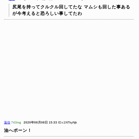
尻尾を持ってクルクル回してたな
マムシも回した事ある
が今考えると恐ろしい事してたわ
返信
743mg
2020年08月08日 15:33
ID:c1NTkyNjk
油へポーン！