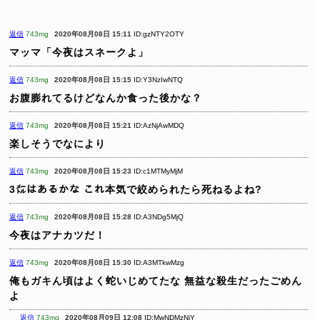
返信
743mg
2020年08月08日 15:11
ID:gzNTY2OTY
マッマ「今夜はスネークよ」
返信
743mg
2020年08月08日 15:15
ID:Y3NzIwNTQ
お腹膨れてるけどなんか食った後かな？
返信
743mg
2020年08月08日 15:21
ID:AzNjAwMDQ
楽しそうでなにより
返信
743mg
2020年08月08日 15:23
ID:c1MTMyMjM
3㍍はあるかな
これ本気で絞められたら死ねるよね?
返信
743mg
2020年08月08日 15:28
ID:A3NDg5MjQ
今夜はアナカツだ！
返信
743mg
2020年08月08日 15:30
ID:A3MTkwMzg
俺もガキん頃はよく蛇いじめてたな
無益な殺生だったごめん
よ
返信
743mg
2020年08月09日 12:08
ID:MwNDMzNjY