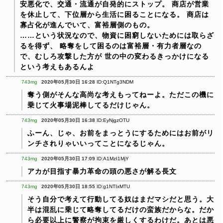
安悪化で、交通・流通が自発的にストップ。
商店が営業
を休止して、下位層から生活に困ることになる。
商店は
寡占化が進んでいて、富裕層側のもの。
……という状況なので、物資に困窮しないためには取らざ
るを得ず、
略奪をして困るのは富裕層・有力者層なの
で、むしろ攻撃した方が
世の中の変わるきっかけになる
という考えもあるんよ
743mg
2020年05月30日 16:28
ID:Q1NTg3NDM
奪う側がそんな高尚な考えもってねーよ。ただこの機に
乗じて火事場泥棒してるだけじゃん。
743mg
2020年05月30日 16:38
ID:EyNjgzOTU
ふーん、じゃ、お前をまっとうにするためにはお前がリ
ンチされりゃいいってことになるじゃん。
743mg
2020年05月30日 17:09
ID:A1MzI1MjY
アカが目指す暴力革命の頭の悪さが解る長文
743mg
2020年05月30日 18:55
ID:g1NTIxMTU
そう自分で考えて行動してる奴はまだマシだと思う。大
半は混乱に乗じて略奪してるだけの蛮族だからな。だか
ら必要以上に警察が拘束を厳しくするわけだ。あとは悪