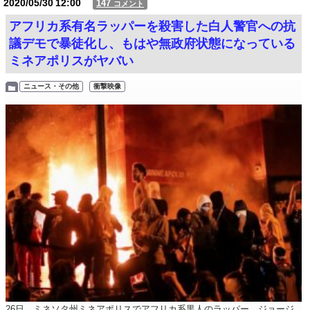
2020/05/30
12:00
147
コメント
アフリカ系有名ラッパーを殺害した白人警官への抗
議デモで暴徒化し、もはや無政府状態になっている
ミネアポリスがヤバい
ニュース・その他
衝撃映像
26日、ミネソタ州ミネアポリスでアフリカ系黒人のラッパー、ジョージ