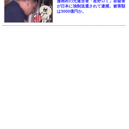
漫画村の元運営者「星野ロミ」容疑者
が日本に強制送還されて逮捕。被害額
は3000億円か。