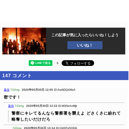
この記事が気に入ったら
いいね！しよう
いいね！
147
コメント
返信
743mg
2020年05月30日 12:05
ID:AwNDQ4MzA
密です！
返信
743mg
2020年05月30日 12:33
ID:M3NzAzMjk
警察にキレてるんなら警察署を襲えよ
どさくさに紛れて
略奪したいだけだろ
743mg
2020年05月30日 13:14
ID:Q4NTg5ODA