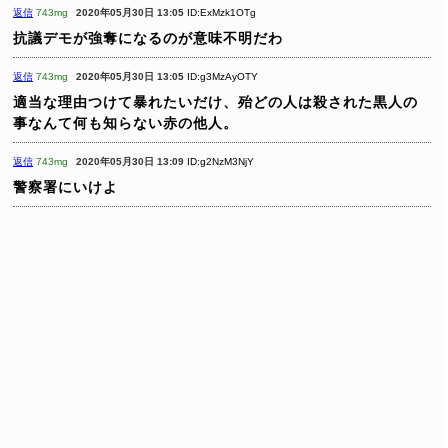
返信
743mg
2020年05月30日 13:05
ID:ExMzk1OTg
抗議デモが強奪になるのが意味不明だわ
返信
743mg
2020年05月30日 13:05
ID:g3MzAyOTY
適当な理由つけて暴れたいだけ、殆どの人は殺された黒人の
事なんて何も知らない赤の他人。
返信
743mg
2020年05月30日 13:09
ID:g2NzM3NjY
警察署にいけよ