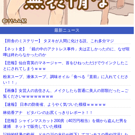
最新ニュース
【田舎のミステリー】 タヌキが人間に化ける説、これ多分マジ
【ネット史】 「鏡の中のアクトレス事件」夫は正しかったのに、なぜ喧
嘩は終わらなかったのか
【悲報】仙台育英のマネージャー、首をひねっただけでウインクしたこ
とにされてしまうｗｗｗ
粉末スープ、液体スープ、調味オイル「食べる『直前』に入れてくださ
い！！」
【画像】女芸人の吉住さん、メイクしたら普通に美人の部類だった→ご
覧くださいw w w w w w w w
【速報】 日本の防衛省、ようやく気づいた模様ｗｗｗｗｗ
林佑香アナ ピタパンのお尻くっきりレポート！！
【悲報】シャインマスカット200房（40万円相当）を畑から盗んだ男を
逮捕 ネットで販売していた模様
記録的猛暑の欧州、ドナウ川の水位が低下してマンモスの骨や沈没した