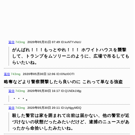
返信
743mg
2020年05月31日 07:49
ID:kxNTYxNzU
がんばれ！！！もっとやれ！！！
ホワイトハウスを襲撃
して、トランプをムソリーニのように、広場で吊るしても
らいたいね。
返信
743mg
2020年05月30日 12:06
ID:I0NzI0OTI
略奪などより警察襲撃したら良いのに
これって単なる強盗
返信
743mg
2020年05月30日 16:17
ID:Q1NDk1Mjg
・・・。
返信
743mg
2020年05月30日 20:11
ID:UyNjgyMDQ
殺した警官は家を囲まれて出前は届かない、他の警官が近
づけないの状態だったみたいだけど、逮捕のニュースがあ
ったから命拾いしたみたいね。