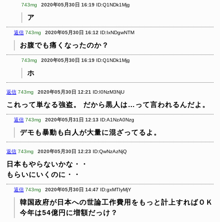
743mg
2020年05月30日 16:19
ID:Q1NDk1Mjg
ア
返信
743mg
2020年05月30日 16:12
ID:IxNDgwNTM
お腹でも痛くなったのか？
743mg
2020年05月30日 16:19
ID:Q1NDk1Mjg
ホ
返信
743mg
2020年05月30日 12:21
ID:I0NzM3NjU
これって単なる強盗。
だから黒人は…って言われるんだよ。
返信
743mg
2020年05月31日 12:13
ID:A1NzA0Nzg
デモも暴動も白人が大量に混ざってるよ。
返信
743mg
2020年05月30日 12:23
ID:QwNzAzNjQ
日本もやらないかな・・
もらいにいくのに・・
返信
743mg
2020年05月30日 14:47
ID:gxMTIyMjY
韓国政府が日本への世論工作費用をもっと計上すればＯＫ
今年は54億円に増額だっけ？