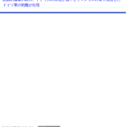
ドイツ軍の戦艦が出現
【動画】USJの禁止エリアに子どもたちが続々乱入 → スタッフが注意し
ても止まらない事態に
Powered by livedoor 相互RSS