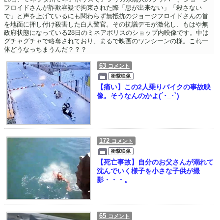
フロイドさんが詐欺容疑で拘束された際「息が出来ない」「殺さない
で」と声を上げているにも関わらず無抵抗のジョージフロイドさんの首
を地面に押し付け殺害した白人警官。その抗議デモが激化し、もはや無
政府状態になっている28日のミネアポリスのショップ内映像です。中は
グチャグチャで略奪されており、まるで映画のワンシーンの様。これ一
体どうなっちまうんだ？？？
63
コメント
衝撃映像
【痛い】この2人乗りバイクの事故映
像。そうなんのかよ(´･_･`)
172
コメント
衝撃映像
【死亡事故】自分のお父さんが溺れて
沈んでいく様子を小さな子供が撮
影・・・。
65
コメント