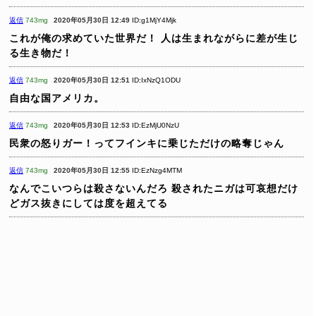
返信
743mg
2020年05月30日 12:49
ID:g1MjY4Mjk
これが俺の求めていた世界だ！
人は生まれながらに差が生じ
る生き物だ！
返信
743mg
2020年05月30日 12:51
ID:IxNzQ1ODU
自由な国アメリカ。
返信
743mg
2020年05月30日 12:53
ID:EzMjU0NzU
民衆の怒りガー！ってフインキに乗じただけの略奪じゃん
返信
743mg
2020年05月30日 12:55
ID:EzNzg4MTM
なんでこいつらは殺さないんだろ
殺されたニガは可哀想だけ
どガス抜きにしては度を超えてる