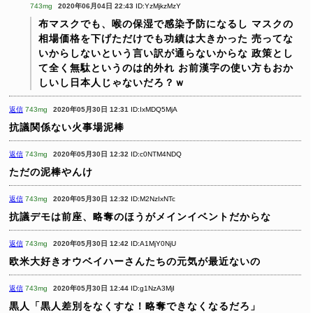
743mg
2020年06月04日 22:43
ID:YzMjkzMzY
布マスクでも、喉の保湿で感染予防になるし
マスクの
相場価格を下げただけでも功績は大きかった
売ってな
いからしないという言い訳が通らないからな
政策とし
て全く無駄というのは的外れ
お前漢字の使い方もおか
しいし日本人じゃないだろ？ｗ
返信
743mg
2020年05月30日 12:31
ID:IxMDQ5MjA
抗議関係ない火事場泥棒
返信
743mg
2020年05月30日 12:32
ID:c0NTM4NDQ
ただの泥棒やんけ
返信
743mg
2020年05月30日 12:32
ID:M2NzIxNTc
抗議デモは前座、略奪のほうがメインイベントだからな
返信
743mg
2020年05月30日 12:42
ID:A1MjY0NjU
欧米大好きオウベイハーさんたちの元気が最近ないの
返信
743mg
2020年05月30日 12:44
ID:g1NzA3MjI
黒人「黒人差別をなくすな！略奪できなくなるだろ」