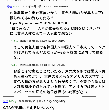
返信
743mg
2020年05月30日 13:52
ID:Q1NDM3MDE
お前島国から出た事無いから、黄色人種の方が黒人以下に
観られてるの判らんだろ？
ttps://youtu.be/M9BNoNFKCBI
↑観てみろよ、「人々が世界を彩る」歌詞を歌うメンバー
には黄色人種なんて一人も出て来ない
743mg
2020年05月30日 20:09
ID:I1MDIwODA
そして黄色人種でも韓国人＞中国人＞日本人ってランク
付けされてるんだよな
わかったら韓国に足向けて寝る
なよ
743mg
2020年05月31日 23:48
ID:g5ODA3MTg
お前こそで出たことないだろ。声の大きさでは黒人＞黄
色人種ってだけ。
大体のまともなアメリカの大学では
黄色人種の方が黒人よりも数が多くて、企業でも黒人は
人種調整枠で取られている程度。アメリカでは黒人とヒ
スパニックの底辺の地位は揺るいだ事がない。
返信
743mg
2020年05月30日 12:47
ID:Q4ODQxNDQ
GTAが平和に見えるレベルだな