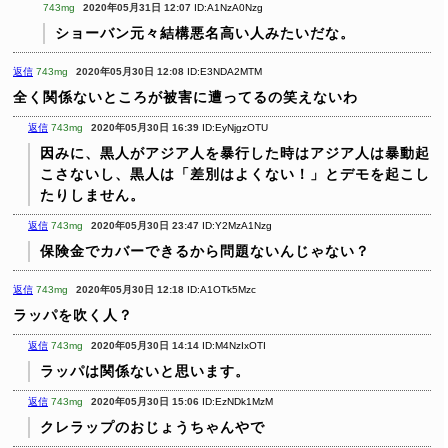
743mg
2020年05月31日 12:07
ID:A1NzA0Nzg
ショーバン元々結構悪名高い人みたいだな。
返信
743mg
2020年05月30日 12:08
ID:E3NDA2MTM
全く関係ないところが被害に遭ってるの笑えないわ
返信
743mg
2020年05月30日 16:39
ID:EyNjgzOTU
因みに、黒人がアジア人を暴行した時はアジア人は暴動起
こさないし、黒人は「差別はよくない！」とデモを起こし
たりしません。
返信
743mg
2020年05月30日 23:47
ID:Y2MzA1Nzg
保険金でカバーできるから問題ないんじゃない？
返信
743mg
2020年05月30日 12:18
ID:A1OTk5Mzc
ラッパを吹く人？
返信
743mg
2020年05月30日 14:14
ID:M4NzIxOTI
ラッパは関係ないと思います。
返信
743mg
2020年05月30日 15:06
ID:EzNDk1MzM
クレラップのおじょうちゃんやで