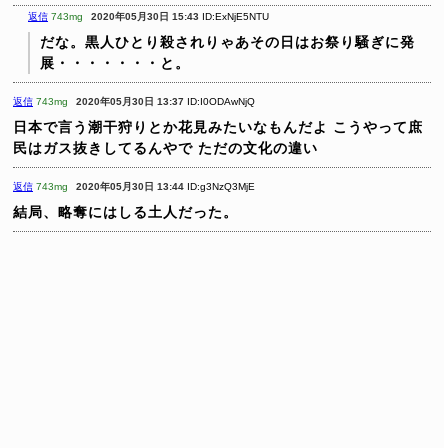
返信
743mg
2020年05月30日 15:43
ID:ExNjE5NTU
だな。黒人ひとり殺されりゃあその日はお祭り騒ぎに発
展・・・・・・・と。
返信
743mg
2020年05月30日 13:37
ID:I0ODAwNjQ
日本で言う潮干狩りとか花見みたいなもんだよ
こうやって庶
民はガス抜きしてるんやで
ただの文化の違い
返信
743mg
2020年05月30日 13:44
ID:g3NzQ3MjE
結局、略奪にはしる土人だった。