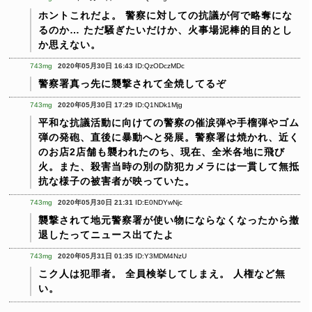
ホントこれだよ。
警察に対しての抗議が何で略奪にな
るのか…
ただ騒ぎたいだけか、火事場泥棒的目的とし
か思えない。
743mg
2020年05月30日 16:43
ID:QzODczMDc
警察署真っ先に襲撃されて全焼してるぞ
743mg
2020年05月30日 17:29
ID:Q1NDk1Mjg
平和な抗議活動に向けての警察の催涙弾や手榴弾やゴム
弾の発砲、直後に暴動へと発展。警察署は焼かれ、近く
のお店2店舗も襲われたのち、現在、全米各地に飛び
火。また、殺害当時の別の防犯カメラには一貫して無抵
抗な様子の被害者が映っていた。
743mg
2020年05月30日 21:31
ID:E0NDYwNjc
襲撃されて地元警察署が使い物にならなくなったから撤
退したってニュース出てたよ
743mg
2020年05月31日 01:35
ID:Y3MDM4NzU
こク人は犯罪者。
全員検挙してしまえ。
人権など無
い。