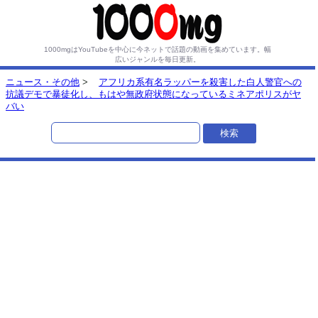
1000mgはYouTubeを中心に今ネットで話題の動画を集めています。
幅
広いジャンルを毎日更新。
ニュース・その他
>
アフリカ系有名ラッパーを殺害した白人警官への
抗議デモで暴徒化し、もはや無政府状態になっているミネアポリスがヤ
バい