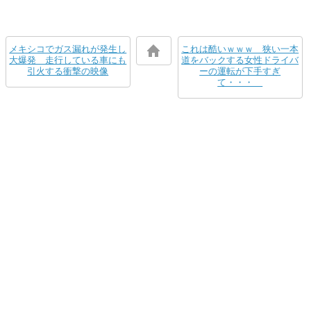
メキシコでガス漏れが発生し
これは酷いｗｗｗ 狭い一本
大爆発 走行している車にも
道をバックする女性ドライバ
引火する衝撃の映像
ーの運転が下手すぎ
て・・・