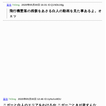
返信
743mg
2020年05月30日 16:31
ID:Q1NDk1Mjg
飛行機墜落の残骸をあさる白人の動画を見た事あるよ。オ
ェッ
返信
743mg
2020年05月30日 12:46
ID:UyNzAxMDU
ニガーと白人のエリアをわけろや
ニガーごときが息すんな