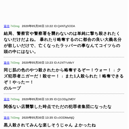
返信
743mg
2020年05月30日 13:22
ID:Q4NTg5ODA
結局、警察官や警察署を襲わないのは単純に撃ち殺されたく
ないだけだよね。
暴れたり略奪するのに都合の良い大義名分
が欲しいだけで、亡くなったラッパーの事なんてコイツらの
頭の中にはない。
返信
743mg
2020年05月30日 13:23
ID:A1NTYzMzY
同じ肌の色のやつ殺されたから略奪するぞー！ウォー！
↓
ク
ズ犯罪者ニガーだ！殺せー！
↓
また1人殺られた！略奪できる
ぞ！やったー！
のループ
返信
743mg
2020年05月30日 13:35
ID:Q1ODg2MDY
関係ない店襲撃した時点でただの犯罪者集団になったな
返信
743mg
2020年05月30日 13:35
ID:c0ODMwNjQ
黒人殺されてみんな楽しそうじゃん
よかったね