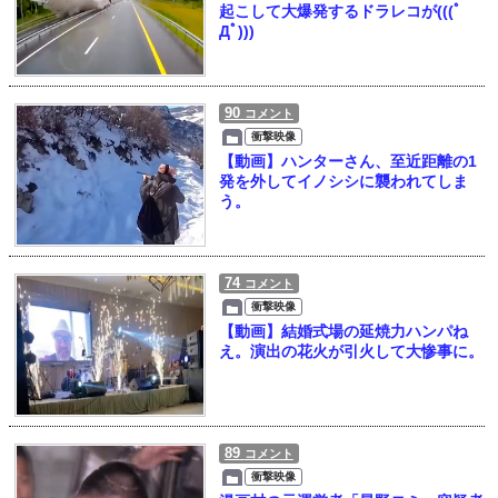
起こして大爆発するドラレコが(((ﾟ
Дﾟ)))
90
コメント
衝撃映像
【動画】ハンターさん、至近距離の1
発を外してイノシシに襲われてしま
う。
74
コメント
衝撃映像
【動画】結婚式場の延焼力ハンパね
え。演出の花火が引火して大惨事に。
89
コメント
衝撃映像