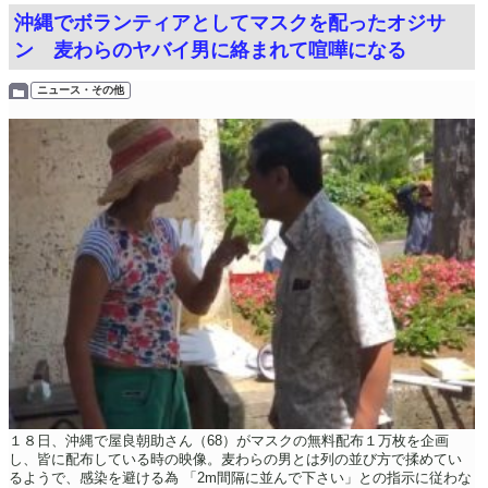
沖縄でボランティアとしてマスクを配ったオジサ
ン 麦わらのヤバイ男に絡まれて喧嘩になる
ニュース・その他
１８日、沖縄で屋良朝助さん（68）がマスクの無料配布１万枚を企画
し、皆に配布している時の映像。麦わらの男とは列の並び方で揉めてい
るようで、感染を避ける為 「2m間隔に並んで下さい」との指示に従わな