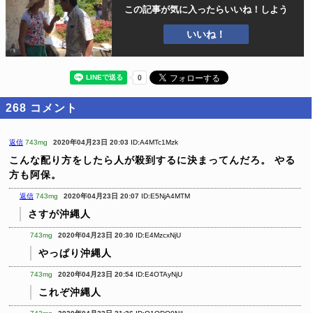
この記事が気に入ったら
いいね！しよう
いいね！
268
コメント
返信
743mg
2020年04月23日 20:03
ID:A4MTc1Mzk
こんな配り方をしたら人が殺到するに決まってんだろ。
やる
方も阿保。
返信
743mg
2020年04月23日 20:07
ID:E5NjA4MTM
さすが沖縄人
743mg
2020年04月23日 20:30
ID:E4MzcxNjU
やっぱり沖縄人
743mg
2020年04月23日 20:54
ID:E4OTAyNjU
これぞ沖縄人