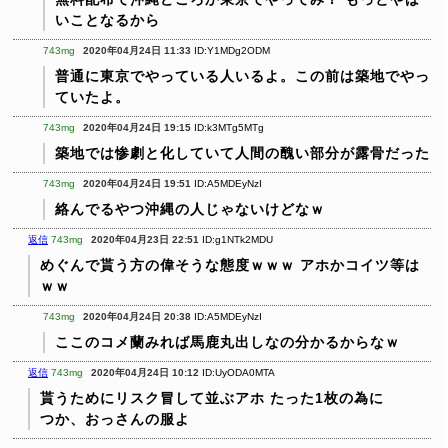
いことなるから
743mg
2020年04月24日 11:33
ID:Y1MDg2ODM
普通に東京でやっている人いるよ。この前は築地でやっ
ていたよ。
743mg
2020年04月24日 19:15
ID:k3MTg5MTg
築地では惨劇と化していて人間の醜い部分が露骨だった
743mg
2020年04月24日 19:51
ID:A5MDEyNzI
絡んでるやつ沖縄の人じゃないけどなｗ
返信
743mg
2020年04月23日 22:51
ID:g1NTk2MDU
めぐんで貰う方の偉そうな態度ｗｗｗ
アホかコイツ等は
ｗｗ
743mg
2020年04月24日 20:38
ID:A5MDEyNzI
ここのコメ蘭みれば馬鹿丸出しなの分かるからなｗ
返信
743mg
2020年04月24日 10:12
ID:UyODA0MTA
貰うためにリスク冒して並ぶアホ
たった1枚の為に
つか、おっさんの服よ