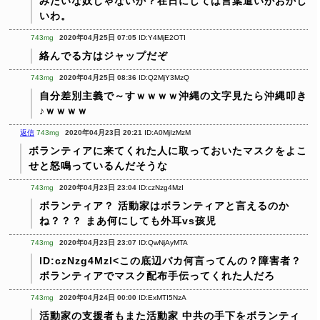
みたいな奴じゃないか？在日にしては言葉遣いがおかし
いわ。
743mg
2020年04月25日 07:05
ID:Y4MjE2OTI
絡んでる方はジャップだぞ
743mg
2020年04月25日 08:36
ID:Q2MjY3MzQ
自分差別主義で～すｗｗｗｗ沖縄の文字見たら沖縄叩き
♪ｗｗｗｗ
返信
743mg
2020年04月23日 20:21
ID:A0MjIzMzM
ボランティアに来てくれた人に取っておいたマスクをよこ
せと怒鳴っているんだそうな
743mg
2020年04月23日 23:04
ID:czNzg4MzI
ボランティア？
活動家はボランティアと言えるのか
ね？？？
まあ何にしても外耳vs孩児
743mg
2020年04月23日 23:07
ID:QwNjAyMTA
ID:czNzg4MzI<この底辺バカ何言ってんの？障害者？
ボランティアでマスク配布手伝ってくれた人だろ
743mg
2020年04月24日 00:00
ID:ExMTI5NzA
活動家の支援者もまた活動家
中共の手下をボランティ