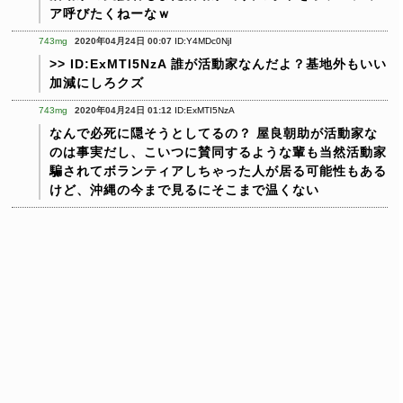
ア呼びたくねーなｗ
743mg
2020年04月24日 00:07
ID:Y4MDc0NjI
>> ID:ExMTI5NzA
誰が活動家なんだよ？基地外もいい
加減にしろクズ
743mg
2020年04月24日 01:12
ID:ExMTI5NzA
なんで必死に隠そうとしてるの？
屋良朝助が活動家な
のは事実だし、こいつに賛同するような輩も当然活動家
騙されてボランティアしちゃった人が居る可能性もある
けど、沖縄の今まで見るにそこまで温くない