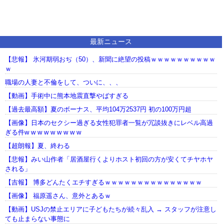
最新ニュース
【悲報】 氷河期弱おぢ（50）、新聞に絶望の投稿ｗｗｗｗｗｗｗｗｗｗ
ｗ
職場の人妻と不倫をして、ついに、、、
【動画】手術中に熊本地震直撃やばすぎる
【過去最高額】夏のボーナス、平均104万2537円 初の100万円超
【画像】日本のセクシー過ぎる女性犯罪者一覧が冗談抜きにレベル高過
ぎる件w w w w w w w w w
【超朗報】夏、終わる
【悲報】みい山作者「居酒屋行くよりホスト初回の方が安くてチヤホヤ
される」
【吉報】 博多どんたくエチすぎるｗｗｗｗｗｗｗｗｗｗｗｗｗｗｗ
【画像】 福原遥さん、意外とあるｗ
【動画】USJの禁止エリアに子どもたちが続々乱入 → スタッフが注意し
ても止まらない事態に