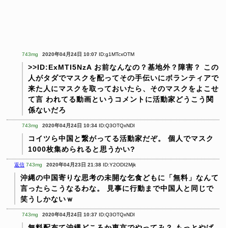
743mg
2020年04月24日 10:07
ID:g1MTcxOTM
>>ID:ExMTI5NzA
お前なんなの？基地外？障害？
この
人がタダでマスクを配ってその手伝いにボランティアで
来た人にマスクを取っておいたら、そのマスクをよこせ
て言
われてる動画というコメントに活動家どうこう関
係ないだろ
743mg
2020年04月24日 10:34
ID:Q3OTQxNDI
コイツら中国と繋がってる活動家だぞ。
個人でマスク
1000枚集められると思うかい?
返信
743mg
2020年04月23日 21:38
ID:Y2ODI2Mjk
沖縄の中国寄りな思考の未開な乞食どもに「無料」なんて
言ったらこうなるわな。
見事に行動まで中国人と同じで
笑うしかないｗ
743mg
2020年04月24日 10:37
ID:Q3OTQxNDI
無料配布て沖縄どころか東京でやってみ？
もっとやば