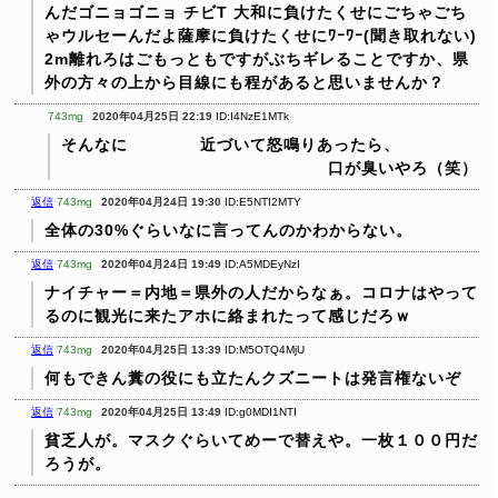
んだゴニョゴニョ
チビT 大和に負けたくせにごちゃごち
ゃウルセーんだよ薩摩に負けたくせにﾜｰﾜｰ(聞き取れない)
2m離れろはごもっともですがぶちギレることですか、県
外の方々の上から目線にも程があると思いませんか？
743mg
2020年04月25日 22:19
ID:I4NzE1MTk
そんなに
近づいて怒鳴りあったら、
口が臭いやろ（笑）
返信
743mg
2020年04月24日 19:30
ID:E5NTI2MTY
全体の30%ぐらいなに言ってんのかわからない。
返信
743mg
2020年04月24日 19:49
ID:A5MDEyNzI
ナイチャー＝内地＝県外の人だからなぁ。コロナはやって
るのに観光に来たアホに絡まれたって感じだろｗ
返信
743mg
2020年04月25日 13:39
ID:M5OTQ4MjU
何もできん糞の役にも立たんクズニートは発言権ないぞ
返信
743mg
2020年04月25日 13:49
ID:g0MDI1NTI
貧乏人が。マスクぐらいてめーで替えや。一枚１００円だ
ろうが。