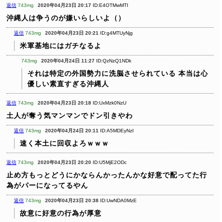
返信
743mg
2020年04月23日 20:17
ID:E4OTMwMTI
沖縄人は争うのが嫌いらしいよ（）
返信
743mg
2020年04月23日 20:21
ID:g4MTUyNjg
米軍基地にはガチなるよ
743mg
2020年04月24日 11:27
ID:QzNzQ1NDk
それは特定の外国勢力に洗脳させられている
本当は心
優しい素直すぎる沖縄人
返信
743mg
2020年04月23日 20:18
ID:UxMzk0NzU
土人が奪う気マンマンでドン引きやわ
返信
743mg
2020年04月24日 20:11
ID:A5MDEyNzI
速く本土に回収よろｗｗｗ
返信
743mg
2020年04月23日 20:20
ID:U5MjE2ODc
止め方もっとどうにかならんかったんかな好意で配ってた行
為がパーになってるやん
返信
743mg
2020年04月23日 20:38
ID:UwNDA0MzE
故意に好意の行為が厚意