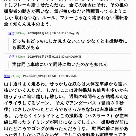
トにブレーキ踏ませたんだな。
全ての原因はそれ。その後の
撮影者の動きが悪いな。気が短い奴だと喧嘩買ってるように
しか
取れないな。ルール、マナーじゃなく絡まれない運転を
全く知らん見本のよう。
返信
743mg
2020年01月26日 16:56
ID:k5NzgzMjc
どっちもどっちにしか見えないよな
少なくとも撮影者に
も原因がある
返信
743mg
2020年01月27日 01:15
ID:czNDc0MTI
実は同じ車線にいて同時に動いたのかも知れん
返信
743mg
2020年01月26日 16:50
ID:Y0ODczMjk
山手通りよく走るわ。せっかちな奴らは大体左車線から追い
抜いていくんだが、
しかしここは常時路駐も信号も多いから
縫うように追い越しは難しい。
通勤の時間帯とか結構みんな
イライラしてるゾーン。
そんでアンダーパス（冒頭３０秒
後）にさしかかったところでもせっかちな奴は左車線に移
る。
おそらくインサイトとこの撮影者（ハスラー？）が左車
線に移ったタイミングが同じになってしまい、
撮影者が前に
出たところでゴングが鳴ったんだろうな。
動画の前に何かあ
った気もしないでもないが。でもこの撮影者も喧嘩売ってる