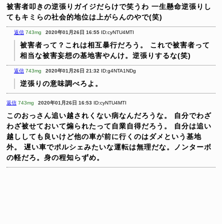
被害者叩きの逆張りガイジだらけで笑うわ
一生懸命逆張りし
てもキミらの社会的地位は上がらんのやで(笑)
返信
743mg
2020年01月26日 16:55
ID:cyNTU4MTI
被害者って？これは相互暴行だろう。
これで被害者って
相当な被害妄想の基地害やんけ。逆張りするな(笑)
返信
743mg
2020年01月26日 21:32
ID:g4NTA1NDg
逆張りの意味調べろよ。
返信
743mg
2020年01月26日 16:53
ID:cyNTU4MTI
このおっさん追い越されくない病なんだろうな。
自分でわざ
わざ被せておいて煽られたって自業自得だろう。
自分は追い
越ししても良いけど他の車が前に行くのはダメという基地
外。
遅い車でポルシェみたいな運転は無理だな。ノンターボ
の軽だろ。身の程知らずめ。