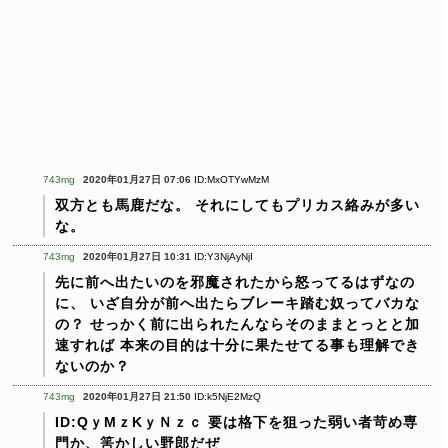
743mg
2020年01月27日 07:06
ID:MxOTYwMzM
双方とも馬鹿だな。
それにしてもプリカス絡みが多い
な。
743mg
2020年01月27日 10:31
ID:Y3NjAyNjI
先に前へ出たいのを邪魔されたから怒ってるはずなの
に、
いざ自分が前へ出たらブレーキ踏む奴ってバカな
の？
せっかく前に出られたんならそのままとっとと加
速すれば
本来の目的は十分に果たせてる事も理解でき
ないのか？
743mg
2020年01月27日 21:50
ID:k5NjE2MzQ
ID:QｙMｚKｙＮｚｃ
要は格下を狙った弱い者苛め専
門か、筈かしい野郎だぜ