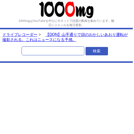
1000mgはYouTubeを中心に今ネットで話題の動画を集めています。
幅
広いジャンルを毎日更新。
ドライブレコーダー
>
【DQN】山手通りで頭のおかしいあおり運転が
撮影される。これはニュースになる予感。