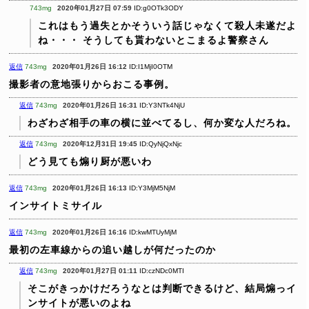
743mg
2020年01月27日 07:59
ID:g0OTk3ODY
これはもう過失とかそういう話じゃなくて殺人未遂だよ
ね・・・
そうしても貰わないとこまるよ警察さん
返信
743mg
2020年01月26日 16:12
ID:I1MjI0OTM
撮影者の意地張りからおこる事例。
返信
743mg
2020年01月26日 16:31
ID:Y3NTk4NjU
わざわざ相手の車の横に並べてるし、何か変な人だろね。
返信
743mg
2020年12月31日 19:45
ID:QyNjQxNjc
どう見ても煽り厨が悪いわ
返信
743mg
2020年01月26日 16:13
ID:Y3MjM5NjM
インサイトミサイル
返信
743mg
2020年01月26日 16:16
ID:kwMTUyMjM
最初の左車線からの追い越しが何だったのか
返信
743mg
2020年01月27日 01:11
ID:czNDc0MTI
そこがきっかけだろうなとは判断できるけど、結局煽っイ
ンサイトが悪いのよね