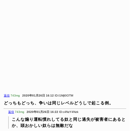
返信
743mg
2020年01月26日 16:12
ID:I1MjI0OTM
どっちもどっち、争いは同じレベルどうしで起こる例。
返信
743mg
2020年01月26日 16:22
ID:c4NzY4Nzk
こんな煽り運転慣れしてる奴と同じ過失が被害者にあると
か、頭おかしい奴らは無敵だな