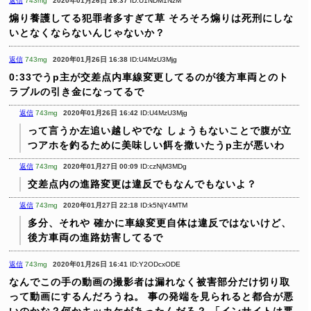
返信
743mg
2020年01月26日 16:37
ID:U1NDM1NzM
煽り養護してる犯罪者多すぎて草
そろそろ煽りは死刑にしな
いとなくならないんじゃないか？
返信
743mg
2020年01月26日 16:38
ID:U4MzU3Mjg
0:33でうp主が交差点内車線変更してるのが後方車両とのト
ラブルの引き金になってるで
返信
743mg
2020年01月26日 16:42
ID:U4MzU3Mjg
って言うか左追い越しやでな
しょうもないことで腹が立
つアホを釣るために美味しい餌を撒いたうp主が悪いわ
返信
743mg
2020年01月27日 00:09
ID:czNjM3MDg
交差点内の進路変更は違反でもなんでもないよ？
返信
743mg
2020年01月27日 22:18
ID:k5NjY4MTM
多分、それや
確かに車線変更自体は違反ではないけど、
後方車両の進路妨害してるで
返信
743mg
2020年01月26日 16:41
ID:Y2ODcxODE
なんでこの手の動画の撮影者は漏れなく被害部分だけ切り取
って動画にするんだろうね。
事の発端を見られると都合が悪
いのかな？何かキッカケがあったんだろ？
「インサイトは悪