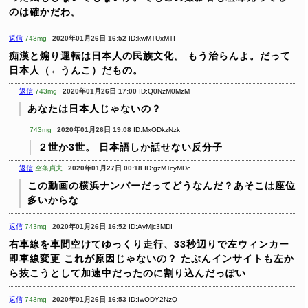
のは確かだわ。
返信
743mg
2020年01月26日 16:52
ID:kwMTUxMTI
痴漢と煽り運転は日本人の民族文化。
もう治らんよ。だって
日本人（←うんこ）だもの。
返信
743mg
2020年01月26日 17:00
ID:Q0NzM0MzM
あなたは日本人じゃないの？
743mg
2020年01月26日 19:08
ID:MxODkzNzk
２世か3世。
日本語しか話せない反分子
返信
空条貞夫
2020年01月27日 00:18
ID:gzMTcyMDc
この動画の横浜ナンバーだってどうなんだ？あそこは座位
多いからな
返信
743mg
2020年01月26日 16:52
ID:AyMjc3MDI
右車線を車間空けてゆっくり走行、33秒辺りで左ウィンカー
即車線変更
これが原因じゃないの？
たぶんインサイトも左か
ら抜こうとして加速中だったのに割り込んだっぽい
返信
743mg
2020年01月26日 16:53
ID:IwODY2NzQ