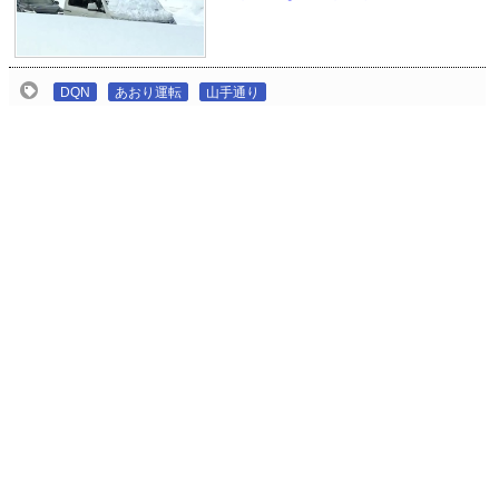
DQN
あおり運転
山手通り