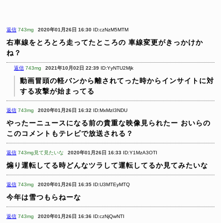
返信
743mg
2020年01月26日 16:30
ID:czNzM5MTM
右車線をとろとろ走ってたところの
車線変更がきっかけか
ね？
返信
743mg
2021年10月02日 22:39
ID:YyNTU2Mjk
動画冒頭の軽バンから離されてった時からインサイトに対
する攻撃が始まってる
返信
743mg
2020年01月26日 16:32
ID:MxMzI3NDU
やったーニュースになる前の貴重な映像見られたー
おいらの
このコメントもテレビで放送される？
返信
743mg見て見たいな
2020年01月26日 16:33
ID:Y1MzA3OTI
煽り運転してる時どんなツラして運転してるか見てみたいな
返信
743mg
2020年01月26日 16:35
ID:U3MTEyMTQ
今年は雪つもらねーな
返信
743mg
2020年01月26日 16:36
ID:czNjQwNTI