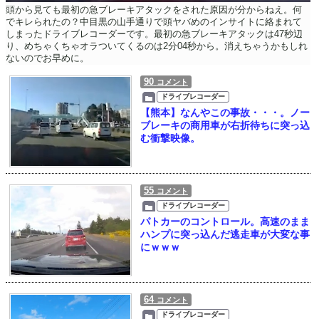
頭から見ても最初の急ブレーキアタックをされた原因が分からねえ。何
でキレられたの？中目黒の山手通りで頭ヤバめのインサイトに絡まれて
しまったドライブレコーダーです。最初の急ブレーキアタックは47秒辺
り、めちゃくちゃオラついてくるのは2分04秒から。消えちゃうかもしれ
ないのでお早めに。
90
コメント
ドライブレコーダー
【熊本】なんやこの事故・・・。ノー
ブレーキの商用車が右折待ちに突っ込
む衝撃映像。
55
コメント
ドライブレコーダー
パトカーのコントロール。高速のまま
ハンプに突っ込んだ逃走車が大変な事
にｗｗｗ
64
コメント
ドライブレコーダー