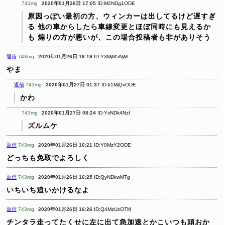
743mg
2020年01月26日 17:05
ID:M2NDg1ODE
原因っぽい最初の方、ウィンカーは出してるけど遅すぎ
る
他の車からしたら車線変更とほぼ同時にも見えるか
も
煽りの方が悪いが、この場合投稿者も非がありそう
返信
743mg
2020年01月26日 16:19
ID:Y3MjM5NjM
やま
返信
743mg
2020年01月27日 01:37
ID:k1MjQxODE
かわ
743mg
2020年01月27日 08:24
ID:YxNDk4NzI
ズルムケ
返信
743mg
2020年01月26日 16:21
ID:Y0MzY2ODE
どっちも免取でよろしく
返信
743mg
2020年01月26日 16:25
ID:QyNDkwMTg
いちいち追いかけるなよ
返信
743mg
2020年01月26日 16:26
ID:Q4MzUzOTM
チンタラ走ってたくせに左に出て急加速とかこいつも頭おか