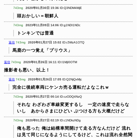
743mg
2020年01月30日 15:36
ID:Q3NDM4MjE
頭おかしい＝朝鮮人
743mg
2023年11月09日 14:06
ID:g1NDI1NDc
トンキンでは普通
返信
743mg
2020年01月27日 15:02
ID:c5MzA1OTQ
馬鹿の一つ覚え「プリウス」
返信
743mg
2020年01月26日 16:11
ID:I1MjI0OTM
撮影者も悪い、以上！
返信
743mg
2020年01月26日 17:05
ID:Q2NjQxMjc
完全に後続車両にケンカ売る運転だよなこれｗ
743mg
2020年01月27日 00:14
ID:czODQ4NzQ
それな
わざわざ車線変更するし 一定の速度で走らな
いし あからさまにひどい
ぶつける方も大概だけど
743mg
2020年01月27日 02:19
ID:c1NDkzNDg
俺も思った
俺は結構車間開けて走る方なんだけど
流れ
は見て同じになるようにしてるけど、これは流れ全然関