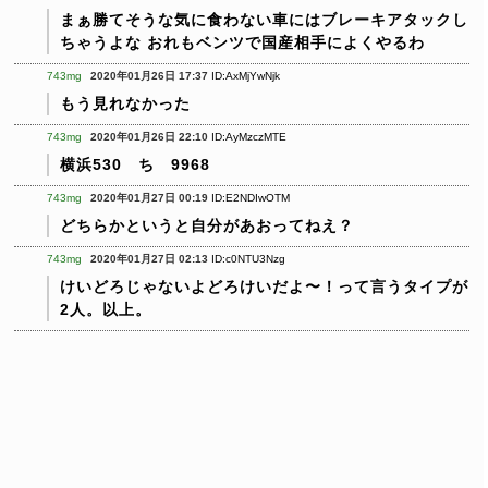
まぁ勝てそうな気に食わない車にはブレーキアタックし
ちゃうよな
おれもベンツで国産相手によくやるわ
743mg
2020年01月26日 17:37
ID:AxMjYwNjk
もう見れなかった
743mg
2020年01月26日 22:10
ID:AyMzczMTE
横浜530 ち 9968
743mg
2020年01月27日 00:19
ID:E2NDIwOTM
どちらかというと自分があおってねえ？
743mg
2020年01月27日 02:13
ID:c0NTU3Nzg
けいどろじゃないよどろけいだよ〜！って言うタイプが
2人。以上。