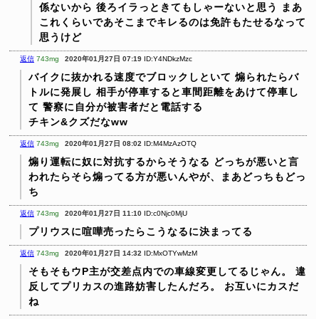
係ないから
後ろイラっときてもしゃーないと思う
まあ
これくらいであそこまでキレるのは免許もたせるなって
思うけど
返信
743mg
2020年01月27日 07:19
ID:Y4NDkzMzc
バイクに抜かれる速度でブロックしといて
煽られたらバ
トルに発展し
相手が停車すると車間距離をあけて停車し
て
警察に自分が被害者だと電話する
チキン&クズだなww
返信
743mg
2020年01月27日 08:02
ID:M4MzAzOTQ
煽り運転に奴に対抗するからそうなる
どっちが悪いと言
われたらそら煽ってる方が悪いんやが、まあどっちもどっ
ち
返信
743mg
2020年01月27日 11:10
ID:c0Njc0MjU
プリウスに喧嘩売ったらこうなるに決まってる
返信
743mg
2020年01月27日 14:32
ID:MxOTYwMzM
そもそもウP主が交差点内での車線変更してるじゃん。
違
反してプリカスの進路妨害したんだろ。
お互いにカスだ
ね