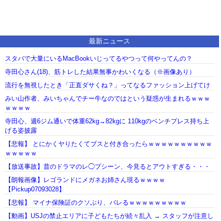
最新ニュース
スタバで大量にいるMacBookいじってるやつって何やってんの？
寺田心さん(18)、筋トレした結果無事かわいくなる（※画像あり）
流行を無視したとき「正直ダサくね？」ってなるファッション上げてけ
みい山作者、みいちゃんでチー牛なのではという疑惑が生まれるｗｗｗ
ｗｗｗｗ
寺田心、週6ジム通いで体重62kg→82kgに 110kgのベンチプレス持ち上
げる姿披露
【悲報】 とにかくヤりたくてブスと付き合ったらｗｗｗｗｗｗｗｗｗｗ
ｗｗｗｗｗ
【放送事故】昔のドラマのレ◯プシーン、今見るとアウトすぎる・・・
【朗報画像】レゴランドにメガネお姉さん現るｗｗｗｗ
【Pickup07093028】
【悲報】 マイナ保険証のクソぶり、バレるｗｗｗｗｗｗｗｗｗ
【動画】USJの禁止エリアに子どもたちが続々乱入 → スタッフが注意し