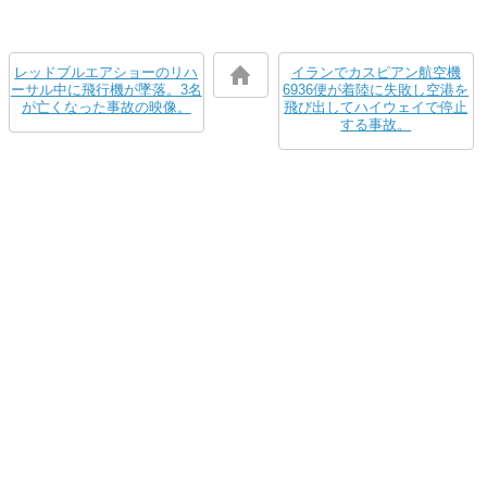
レッドブルエアショーのリハ
イランでカスピアン航空機
ーサル中に飛行機が墜落。3名
6936便が着陸に失敗し空港を
が亡くなった事故の映像。
飛び出してハイウェイで停止
する事故。