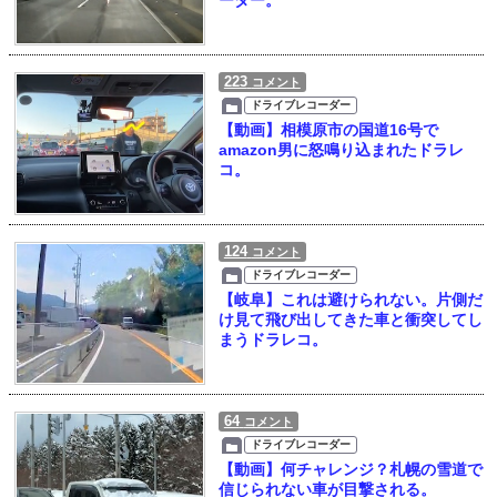
ーダー。
223
コメント
ドライブレコーダー
【動画】相模原市の国道16号で
amazon男に怒鳴り込まれたドラレ
コ。
124
コメント
ドライブレコーダー
【岐阜】これは避けられない。片側だ
け見て飛び出してきた車と衝突してし
まうドラレコ。
64
コメント
ドライブレコーダー
【動画】何チャレンジ？札幌の雪道で
信じられない車が目撃される。