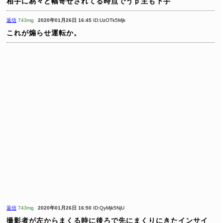
相手に易々と幅寄せされてる時点でうｐ主も下手
返信
743mg
2020年01月26日 16:45
ID:UzOTk5Mjk
これが煽らせ運転か。
返信
743mg
2020年01月26日 16:50
ID:QyMjk5NjU
撮影者が左からまくる時に後ろで先にまくりにきたインサイ