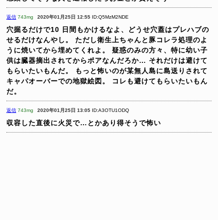
返信
743mg
2020年01月25日 12:55
ID:Q5MzM2NDE
穴掘るだけで10 日間もかけるなよ、どうせ穴蓋はプレハブの
せるだけなんやし。
ただし衛生上ちゃんと豚コレラ処理のよ
うに焼いてから埋めてくれよ。
疑惑のみの方々、特に幼い子
供は臓器摘出されてからポアなんだろか…
それだけは避けて
もらいたいもんだ。
もっと怖いのが某無人島に島送りされて
キャパオーバーでの地獄絵図。
コレも避けてもらいたいもん
だ。
返信
743mg
2020年01月25日 13:05
ID:A3OTU1ODQ
収容した直後に火災で…とかあり得そうで怖い