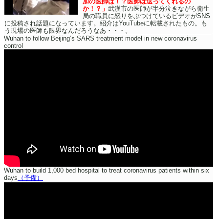
加の医師は！？医師は送ってくれるの
か！？」
武漢市の医師が半分泣きながら衛生
局の職員に怒りをぶつけているビデオがSNS
に投稿され話題になっています。紹介はYouTubeに転載されたもの。も
う現場の医師も限界なんだろうなあ・・・。
Wuhan to follow Beijing’s SARS treatment model in new coronavirus
control
Wuhan to build 1,000 bed hospital to treat coronavirus patients within six
days
（予備）