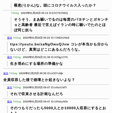
罹患(りかん)な。頭にコロナウイルス入ったか？
743mg
2020年01月26日 05:13
ID:E5OTE0NDQ
そうそう、まあ騒いでるのは毎度のパヨチンとガキンチ
ョと高齢者
最近で言えばイランの時に騒いでたのとほ
ぼ同じ奴ら
返信
743mg
2020年01月26日 00:22
ID:Y3MDA2MzE
ttps://youtu.be/zaNgOwuQJxw
コレが本当かも分から
ないけど、真実はどこにあるんだろうな。
返信
743mg
2020年01月26日 01:38
ID:A0Njg1OTA
生き埋めにする場所の準備かな
返信
743mg
2020年01月25日 09:35
ID:IzODYzMjk
全員収容した後で崩壊とか起きないよな？
返信
743mg
2020年01月25日 09:47
ID:IxNzA1MTI
それで収束させる計画なんだろ
返信
743mg
2020年01月25日 09:47
ID:U0NzkyNDk
そのつもりだったら5000人とか10000人収容にするとお