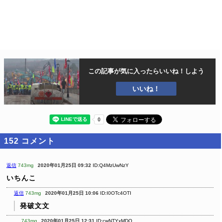
この記事が気に入ったら
いいね！しよう
いいね！
152
コメント
返信
743mg
2020年01月25日 09:32
ID:Q4MzUwNzY
いちんこ
返信
743mg
2020年01月25日 10:06
ID:I0OTc4OTI
発破文文
743mg
2020年01月25日 12:31
ID:cwNTYxMDQ