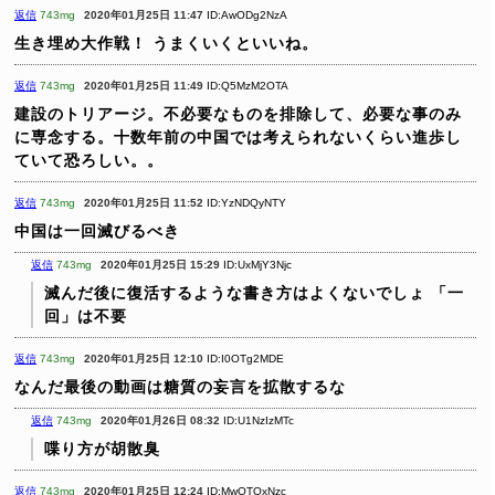
返信
743mg
2020年01月25日 11:47
ID:AwODg2NzA
生き埋め大作戦！
うまくいくといいね。
返信
743mg
2020年01月25日 11:49
ID:Q5MzM2OTA
建設のトリアージ。不必要なものを排除して、必要な事のみ
に専念する。十数年前の中国では考えられないくらい進歩し
ていて恐ろしい。。
返信
743mg
2020年01月25日 11:52
ID:YzNDQyNTY
中国は一回滅びるべき
返信
743mg
2020年01月25日 15:29
ID:UxMjY3Njc
滅んだ後に復活するような書き方はよくないでしょ
「一
回」は不要
返信
743mg
2020年01月25日 12:10
ID:I0OTg2MDE
なんだ最後の動画は糖質の妄言を拡散するな
返信
743mg
2020年01月26日 08:32
ID:U1NzIzMTc
喋り方が胡散臭
返信
743mg
2020年01月25日 12:24
ID:MwOTQxNzc