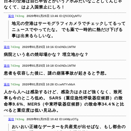
日本の空港は自己申告とかいうアホみたいなことしてんじゃ
なくて、はよ入国禁止にしろ！
返信
743mg
2020年01月25日 13:46
ID:Q5ODQyMTU
地元の空港はサーモグラフィカメラでチェックしてるって
ニュースでやってたな。
でも薬で一時的に熱だけ下げる
事は出来るらしいな。
返信
743mg
2020年01月25日 10:16
ID:k0NDc1MTM
病院という名の焼却場かな？
埋立地かな？
返信
743mg
2020年01月25日 10:18
ID:k0NDc1MTM
患者を収容した後に、謎の崩落事故が起きると予想。
返信
743mg
2020年01月25日 10:28
ID:cwNTYxMzA
人から人へは感染するけど、感染力はさほど強くなく、致死
率も今のところ低め。
SARS（重症急性呼吸器症候群）の致
命率9.6%、MERS（中東呼吸器症候群）の致命率34.4％と比
べると重症度は低い見込み。
返信
743mg
2020年01月25日 10:42
ID:U4MjczOTg
おいおい正確なデーターを共産党が出せばな、もし都合の