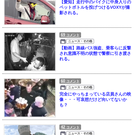
【愛知】走行中のバイクに中身入りの
ペットボトルを投げつけるVOXYが撮
影される。
69
コメント
ニュース・その他
【動画】路線バス強盗、乗客らに反撃
され意識不明の状態で警察に引き渡さ
れる。
60
コメント
ニュース・その他
完全にやっちまっている店員さんの映
像・・・可哀想だけど向いてないか
も？
42
コメント
ニュース・その他