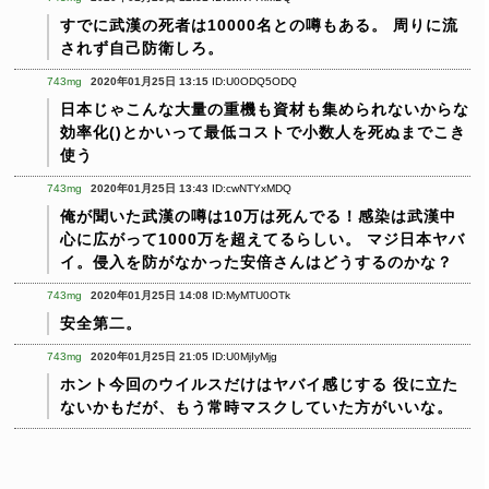
すでに武漢の死者は10000名との噂もある。
周りに流
されず自己防衛しろ。
743mg
2020年01月25日 13:15
ID:U0ODQ5ODQ
日本じゃこんな大量の重機も資材も集められないからな
効率化()とかいって最低コストで小数人を死ぬまでこき
使う
743mg
2020年01月25日 13:43
ID:cwNTYxMDQ
俺が聞いた武漢の噂は10万は死んでる！感染は武漢中
心に広がって1000万を超えてるらしい。
マジ日本ヤバ
イ。侵入を防がなかった安倍さんはどうするのかな？
743mg
2020年01月25日 14:08
ID:MyMTU0OTk
安全第二。
743mg
2020年01月25日 21:05
ID:U0MjIyMjg
ホント今回のウイルスだけはヤバイ感じする
役に立た
ないかもだが、もう常時マスクしていた方がいいな。