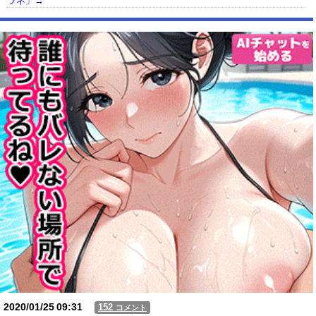
ラネ」→
【動画】USJの禁止エリアに子どもたちが続々乱入 → スタッフが注意し
ても止まらない事態に
Powered by livedoor 相互RSS
2020/01/25
09:31
152
コメント