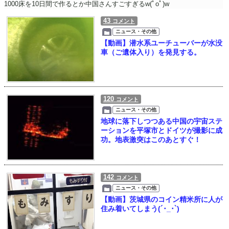
1000床を10日間で作るとか中国さんすごすぎるw(ﾟoﾟ)w
43
コメント
ニュース・その他
【動画】潜水系ユーチューバーが水没
車（ご遺体入り）を発見する。
120
コメント
ニュース・その他
地球に落下しつつある中国の宇宙ステ
ーションを平塚市とドイツが撮影に成
功。地表激突はこのあとすぐ！
142
コメント
ニュース・その他
【動画】茨城県のコイン精米所に人が
住み着いてしまう(´･_･`)