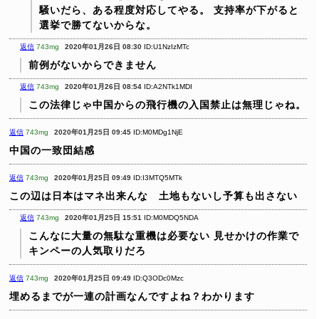
騒いだら、ある程度対応してやる。
支持率が下がると
選挙で勝てないからな。
返信
743mg
2020年01月26日 08:30
ID:U1NzIzMTc
前例がないからできません
返信
743mg
2020年01月26日 08:54
ID:A2NTk1MDI
この法律じゃ中国からの飛行機の入国禁止は無理じゃね。
返信
743mg
2020年01月25日 09:45
ID:M0MDg1NjE
中国の一致団結感
返信
743mg
2020年01月25日 09:49
ID:I3MTQ5MTk
この辺は日本はマネ出来んな 土地もないし予算も出さない
返信
743mg
2020年01月25日 15:51
ID:M0MDQ5NDA
こんなに大量の無駄な重機は必要ない
見せかけの作業で
キンペーの人気取りだろ
返信
743mg
2020年01月25日 09:49
ID:Q3ODc0Mzc
埋めるまでが一連の計画なんですよね？わかります