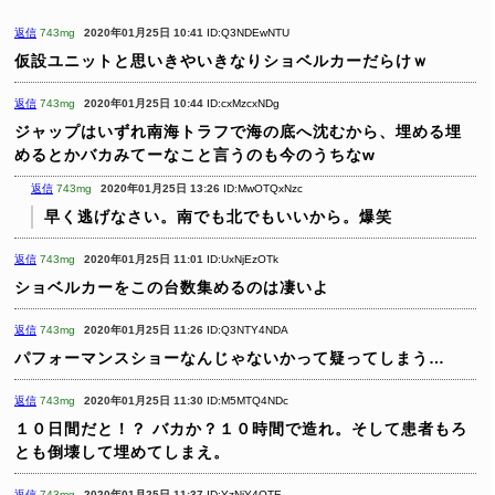
返信
743mg
2020年01月25日 10:41
ID:Q3NDEwNTU
仮設ユニットと思いきやいきなりショベルカーだらけｗ
返信
743mg
2020年01月25日 10:44
ID:cxMzcxNDg
ジャップはいずれ南海トラフで海の底へ沈むから、埋める埋
めるとかバカみてーなこと言うのも今のうちなw
返信
743mg
2020年01月25日 13:26
ID:MwOTQxNzc
早く逃げなさい。南でも北でもいいから。爆笑
返信
743mg
2020年01月25日 11:01
ID:UxNjEzOTk
ショベルカーをこの台数集めるのは凄いよ
返信
743mg
2020年01月25日 11:26
ID:Q3NTY4NDA
パフォーマンスショーなんじゃないかって疑ってしまう…
返信
743mg
2020年01月25日 11:30
ID:M5MTQ4NDc
１０日間だと！？
バカか？１０時間で造れ。そして患者もろ
とも倒壊して埋めてしまえ。
返信
743mg
2020年01月25日 11:37
ID:YzNjY4OTE