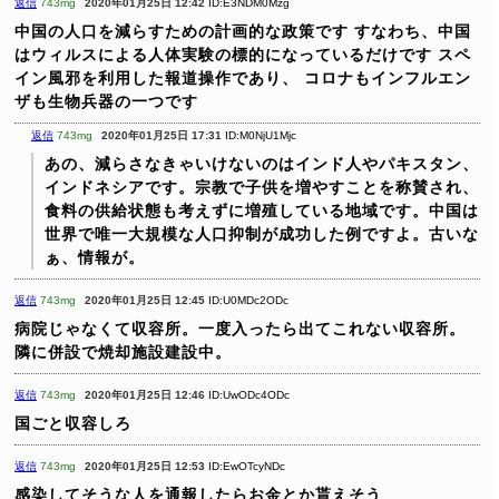
返信
743mg
2020年01月25日 12:42
ID:E3NDM0Mzg
中国の人口を減らすための計画的な政策です
すなわち、中国
はウィルスによる人体実験の標的になっているだけです
スペ
イン風邪を利用した報道操作であり、
コロナもインフルエン
ザも生物兵器の一つです
返信
743mg
2020年01月25日 17:31
ID:M0NjU1Mjc
あの、減らさなきゃいけないのはインド人やパキスタン、
インドネシアです。宗教で子供を増やすことを称賛され、
食料の供給状態も考えずに増殖している地域です。中国は
世界で唯一大規模な人口抑制が成功した例ですよ。古いな
ぁ、情報が。
返信
743mg
2020年01月25日 12:45
ID:U0MDc2ODc
病院じゃなくて収容所。一度入ったら出てこれない収容所。
隣に併設で焼却施設建設中。
返信
743mg
2020年01月25日 12:46
ID:UwODc4ODc
国ごと収容しろ
返信
743mg
2020年01月25日 12:53
ID:EwOTcyNDc
感染してそうな人を通報したらお金とか貰えそう