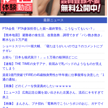
最新ニュース
PTA会長「PTA参加拒否した親へ最終警告。こうなってもいい？」
【熊本地震】 避難者の食生活、改善急務…調理できず「パン飽き飽き」
断水なお３万戸超
ショートスリーパー堀大輔、「寝たほうがいいのでは？のコメントにブ
チギレ
お前ら「日本も核武装汁！」←１万発の核弾頭どこに
【速報】THE TIMEの女子アナ、前屈みで乳パッドのようなものが見え
てしまう
資産1億円突破でFIREの45歳独身男性が半年後に仕事復帰を決意した「1
通の通知」
【画像】どのくノ一を快楽責めしたいｗｗｗｗｗ
【ニュース】 広島記念公園を追い出された左翼さん、流石にキモすぎて
炎上
【画像】 まんさん、ブチ切れ「電車内でこういうポジのおじ、ガチでイ