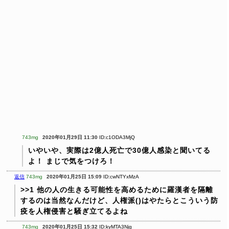
743mg
2020年01月29日 11:30
ID:c1ODA3MjQ
いやいや、実際は2億人死亡で30億人感染と聞いてる
よ！
まじで気をつけろ！
返信
743mg
2020年01月25日 15:09
ID:cwNTYxMzA
>>1
他の人の生きる可能性を高めるために羅漢者を隔離
するのは当然なんだけど、人権派()はやたらとこういう防
疫を人権侵害と騒ぎ立てるよね
743mg
2020年01月25日 15:32
ID:kyMTA3Njg