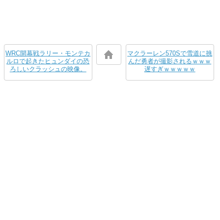
WRC開幕戦ラリー・モンテカ
マクラーレン570Sで雪道に挑
ルロで起きたヒュンダイの恐
んだ勇者が撮影されるｗｗｗ
ろしいクラッシュの映像。
遅すぎｗｗｗｗｗ