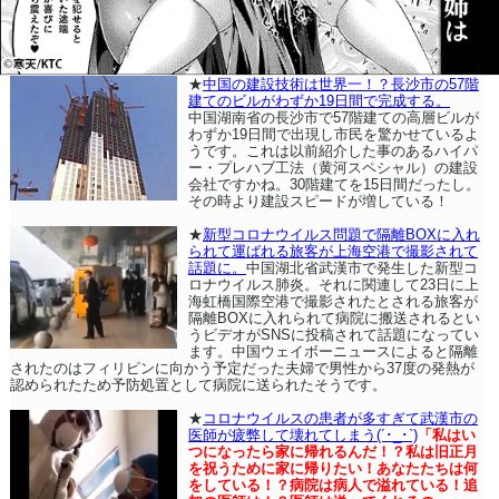
★
中国の建設技術は世界一！？長沙市の57階
建てのビルがわずか19日間で完成する。
中国湖南省の長沙市で57階建ての高層ビルが
わずか19日間で出現し市民を驚かせているよ
うです。これは以前紹介した事のあるハイパ
ー・プレハブ工法（黄河スペシャル）の建設
会社ですかね。30階建てを15日間だったし。
その時より建設スピードが増している！
★
新型コロナウイルス問題で隔離BOXに入れ
られて運ばれる旅客が上海空港で撮影されて
話題に。
中国湖北省武漢市で発生した新型コ
ロナウイルス肺炎。それに関連して23日に上
海虹橋国際空港で撮影されたとされる旅客が
隔離BOXに入れられて病院に搬送されるとい
うビデオがSNSに投稿されて話題になってい
ます。中国ウェイボーニュースによると隔離
されたのはフィリピンに向かう予定だった夫婦で男性から37度の発熱が
認められたため予防処置として病院に送られたそうです。
★
コロナウイルスの患者が多すぎて武漢市の
医師が疲弊して壊れてしまう(´･_･`)
「私はい
つになったら家に帰れるんだ！？私は旧正月
を祝うために家に帰りたい！あなたたちは何
をしている！？病院は病人で溢れている！追