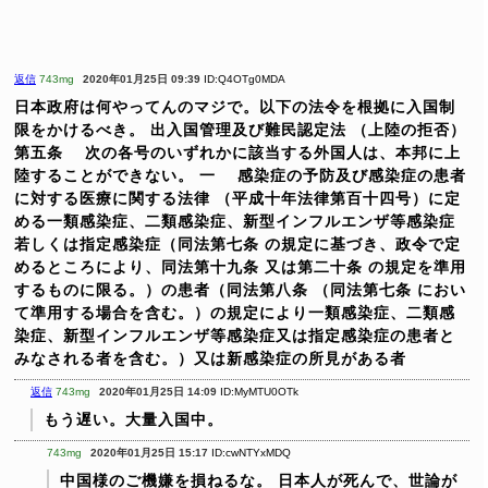
返信
743mg
2020年01月25日 09:39
ID:Q4OTg0MDA
日本政府は何やってんのマジで。以下の法令を根拠に入国制
限をかけるべき。
出入国管理及び難民認定法
（上陸の拒否）
第五条 次の各号のいずれかに該当する外国人は、本邦に上
陸することができない。
一 感染症の予防及び感染症の患者
に対する医療に関する法律 （平成十年法律第百十四号）に定
める一類感染症、二類感染症、新型インフルエンザ等感染症
若しくは指定感染症（同法第七条 の規定に基づき、政令で定
めるところにより、同法第十九条 又は第二十条 の規定を準用
するものに限る。）の患者（同法第八条 （同法第七条 におい
て準用する場合を含む。）の規定により一類感染症、二類感
染症、新型インフルエンザ等感染症又は指定感染症の患者と
みなされる者を含む。）又は新感染症の所見がある者
返信
743mg
2020年01月25日 14:09
ID:MyMTU0OTk
もう遅い。大量入国中。
743mg
2020年01月25日 15:17
ID:cwNTYxMDQ
中国様のご機嫌を損ねるな。
日本人が死んで、世論が