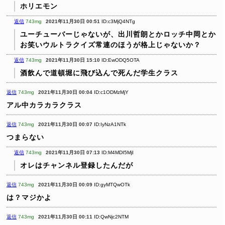
ホリエモン
返信
743mg
2021年11月30日 00:51
ID:c3MjQ4NTg
ユーチューバーじゃないが、出川哲朗とかロッチ中岡とか
お笑いウルトラクイズ常連のほうが格上じゃないか？
返信
743mg
2021年11月30日 15:10
ID:EwODQ5OTA
酒飲んで道頓堀に飛び込んで死んだ学生クラス
返信
743mg
2021年11月30日 00:04
ID:c1ODMzMjY
アル中カラカラクラス
返信
743mg
2021年11月30日 00:07
ID:IyNzA1NTk
つまらない
返信
743mg
2021年11月30日 07:13
ID:M4MDI5MjI
オレはチャンネル登録したんだが
返信
743mg
2021年11月30日 00:09
ID:gyMTQwOTk
は？マジかよ
返信
743mg
2021年11月30日 00:11
ID:QwNjc2NTM