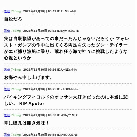
返信
743mg
2021年11月30日 03:41
ID:EzNTcwMjI
自殺だろ
返信
743mg
2021年11月30日 03:44
ID:EyMTUzOTE
実は自殺願望があっての事だったんじゃないだろうか
フォレ
スト・ガンプの作中に出てくる両足を失ったダン・テイラー
がエビ捕り漁船に乗り、荒れ狂う海で神々に挑戦したような
心境というか
返信
743mg
2021年11月30日 05:16
ID:UyNDcxNjA
お悔やみ申し上げます。
返信
743mg
2021年11月30日 06:25
ID:c1ODM2Nzc
バイキングフィヨルドのオッサン大好きだったのに本当に悲
しい。
RIP Apetor
返信
743mg
2021年11月30日 08:00
ID:A3NjY1NTA
常に瞳孔は開き気味！
返信
743mg
2021年11月30日 09:55
ID:A5ODU1NzI