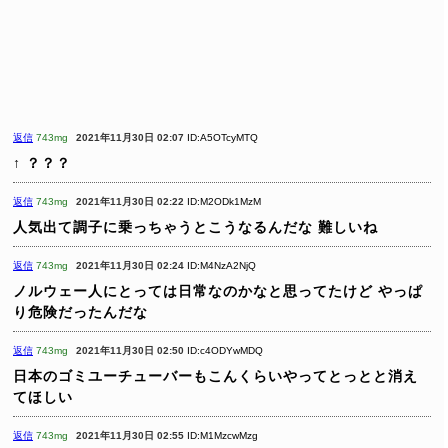
返信
743mg
2021年11月30日 02:07
ID:A5OTcyMTQ
↑
？？？
返信
743mg
2021年11月30日 02:22
ID:M2ODk1MzM
人気出て調子に乗っちゃうとこうなるんだな
難しいね
返信
743mg
2021年11月30日 02:24
ID:M4NzA2NjQ
ノルウェー人にとっては日常なのかなと思ってたけど
やっぱ
り危険だったんだな
返信
743mg
2021年11月30日 02:50
ID:c4ODYwMDQ
日本のゴミユーチューバーもこんくらいやってとっとと消え
てほしい
返信
743mg
2021年11月30日 02:55
ID:M1MzcwMzg