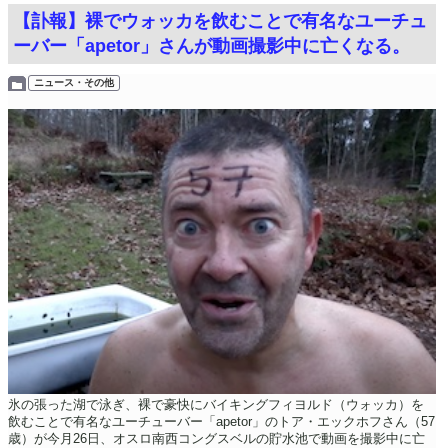
【訃報】裸でウォッカを飲むことで有名なユーチュ
ーバー「apetor」さんが動画撮影中に亡くなる。
ニュース・その他
氷の張った湖で泳ぎ、裸で豪快にバイキングフィヨルド（ウォッカ）を
飲むことで有名なユーチューバー「apetor」のトア・エックホフさん（57
歳）が今月26日、オスロ南西コングスベルの貯水池で動画を撮影中に亡