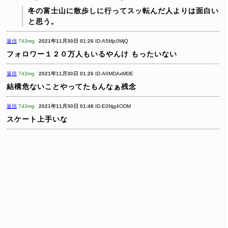
冬の富士山に散歩しに行ってスッ転んだ人よりは面白い
と思う。
返信
743mg
2021年11月30日 01:26
ID:A5Mjc0MjQ
フォロワー１２０万人もいるやんけ
もったいない
返信
743mg
2021年11月30日 01:26
ID:A0MDAxMDE
結構危ないことやってたもんなぁ残念
返信
743mg
2021年11月30日 01:48
ID:E0Njg4ODM
スケート上手いな