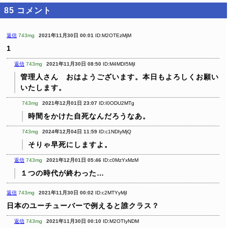
85
コメント
返信
743mg
2021年11月30日 00:01
ID:M2OTEzMjM
1
返信
743mg
2021年11月30日 08:50
ID:M4MDI5MjI
管理人さん おはようございます。本日もよろしくお願い
いたします。
743mg
2021年12月01日 23:07
ID:I0ODU2MTg
時間をかけた自死なんだろうなあ。
743mg
2024年12月04日 11:59
ID:c1NDIyMjQ
そりゃ早死にしますよ。
返信
743mg
2021年12月01日 05:46
ID:c0MzYxMzM
１つの時代が終わった…
返信
743mg
2021年11月30日 00:02
ID:c2MTYyMjI
日本のユーチューバーで例えると誰クラス？
返信
743mg
2021年11月30日 00:10
ID:M2OTIyNDM