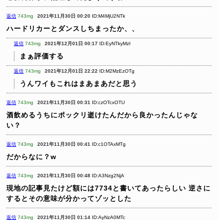
返信
743mg
2021年11月30日 00:20
ID:M4MjU2NTk
ハードリカーとダンスしちまったか、、
返信
743mg
2021年12月01日 00:17
ID:EyNTkyMzI
まぁ評価する
返信
743mg
2021年12月01日 22:22
ID:M2MzEzOTg
うんワイもこれはまあまあだと思う
返信
743mg
2021年11月30日 00:31
ID:czOTcxOTU
酒飲めるうちにポックリ逝けたんだから良かったんじゃな
い？
返信
743mg
2021年11月30日 00:41
ID:c1OTAxMTg
だからなに？w
返信
743mg
2021年11月30日 00:48
ID:A3Nzg2NjA
現地の記事見たけど額には7734と書いてあったらしい
逆さに
するとその意味が分かってゾッとした
返信
743mg
2021年11月30日 01:14
ID:AyNzA0MTc