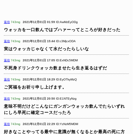
返信
743mg
2021年12月01日 01:59
ID:AwMzEyODg
ウォッカを一口飲んではプハァーってところが好きだった
返信
743mg
2021年12月01日 15:44
ID:c3MjcxODA
実はウォッカじゃなくて水だったらしいな
返信
743mg
2021年12月01日 17:05
ID:ExNDc5MDM
不死身ドリンクウォッカ飲ませたら生き返るはずだ
返信
743mg
2021年12月01日 18:29
ID:EyOTkyMzQ
ご冥福をお祈り申し上げます。
返信
743mg
2021年12月01日 20:50
ID:E1NTEyNzg
意味不明だけどこんなにガンガンウォッカ飲んでたらいずれ
にしろ早死に確定コースだったろ
返信
743mg
2021年12月01日 22:29
ID:YzNzM5MDM
好きなことやってる最中に意識が無くなるとか最高の死に方