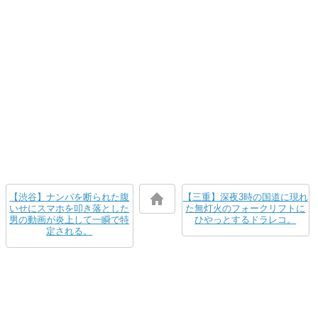
【渋谷】ナンパを断られた腹
【三重】深夜3時の国道に現れ
いせにスマホを叩き落とした
た無灯火のフォークリフトに
男の動画が炎上して一瞬で特
ひやっとするドラレコ。
定される。