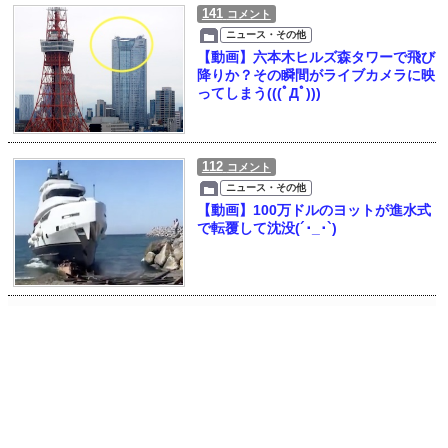
141
コメント
ニュース・その他
【動画】六本木ヒルズ森タワーで飛び
降りか？その瞬間がライブカメラに映
ってしまう(((ﾟДﾟ)))
112
コメント
ニュース・その他
【動画】100万ドルのヨットが進水式
で転覆して沈没(´･_･`)