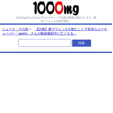
1000mgはYouTubeを中心に今ネットで話題の動画を集めています。
幅
広いジャンルを毎日更新。
ニュース・その他
>
【訃報】裸でウォッカを飲むことで有名なユーチ
ューバー「apetor」さんが動画撮影中に亡くなる。