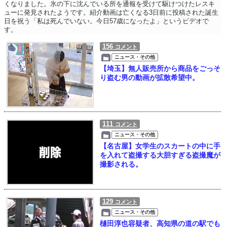
くなりました。氷の下に沈んでいる所を通報を受けて駆けつけたレスキ
ューに発見されたようです。紹介動画は亡くなる3日前に投稿された誕生
日を祝う「私は死んでいない。今日57歳になったよ」というビデオで
す。
156
コメント
ニュース・その他
【埼玉】無人販売所から商品をごっそ
り盗む男の動画が拡散希望中。
111
コメント
ニュース・その他
【名古屋】女学生のスカートの中に手
を入れて盗撮する大胆すぎる盗撮魔が
撮影される。
129
コメント
ニュース・その他
樋田淳也容疑者、高知県の道の駅でも