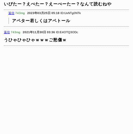
いぴたー？えぺたー？えーぺーたー？なんて読むねや
返信
743mg
2023年03月25日 05:18
ID:UxNTg0NTk
アペター若しくはアペトール
返信
743mg
2021年11月30日 03:36
ID:E4OTQ3ODc
うひゃひゃひゃｗｗｗご愁傷ｗ