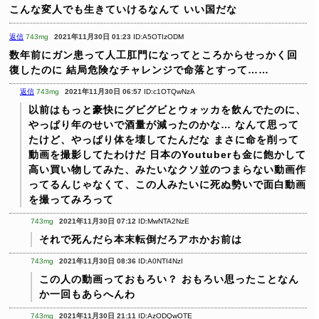
こんな変人でも生きていけるなんて
いい国だな
返信
743mg
2021年11月30日 01:23
ID:A5OTIzODM
数年前にガン患って人工肛門になってところからせっかく回
復したのに
結局危険なチャレンジで命落とすって……
返信
743mg
2021年11月30日 06:57
ID:c1OTQwNzA
以前はもっと豪快にグビグビとウォッカを飲んでたのに、
やっぱり年のせいで酒量が減ったのかな…
なんて思って
たけど、やっぱり体を壊してたんだな
まさに命を削って
動画を撮影してたわけだ
日本のYoutuberも金に飽かして
高い買い物してみた、みたいなクソ並のつまらない動画作
ってるんじゃなくて、この人みたいに死ぬ勢いで面白動画
を撮ってみろって
743mg
2021年11月30日 07:12
ID:MwNTA2NzE
それで死んだら本末転倒だろアホかお前は
743mg
2021年11月30日 08:36
ID:A0NTI4NzI
この人の動画っておもろい？
おもろい思ったことなん
か一回もあらへんわ
743mg
2021年11月30日 21:11
ID:AzODQwOTE