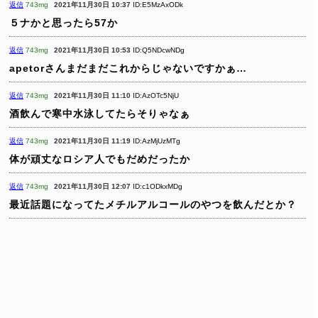
返信
743mg
2021年11月30日 10:37
ID:E5MzAxODk
５ナかと思ったら57か
返信
743mg
2021年11月30日 10:53
ID:Q5NDcwNDg
apetorさんまだまだこれからじゃないですかぁ…
返信
743mg
2021年11月30日 11:10
ID:AzOTc5NjU
酒飲んで寒中水泳してたらそりゃなぁ
返信
743mg
2021年11月30日 11:19
ID:AzMjUzMTg
体が頑丈なロシア人でもだめだったか
返信
743mg
2021年11月30日 12:07
ID:c1ODkxMDg
最近話題になってたメチルアルコールのやつを飲んだとか？