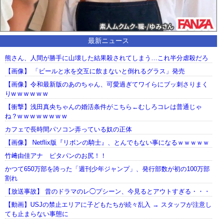
最新ニュース
熊さん、人間が勝手に山壊した結果殺されてしまう…これ半分虐殺だろ
【画像】 「ビールと水を交互に飲まないと倒れるグラス」発売
【画像】令和最新版のあのちゃん、可愛過ぎてワイらにブッ刺さりまく
りw w w w w w
【衝撃】浅田真央ちゃんの婚活条件がこちら←むしろコレは普通じゃ
ね？w w w w w w w w
カフェで長時間パソコン弄っている奴の正体
【画像】 Netflix版『リボンの騎士』、とんでもない事になるｗｗｗｗｗ
竹﨑由佳アナ ピタパンのお尻！！
かつて650万部を誇った「週刊少年ジャンプ」、発行部数が初の100万部
割れ
【放送事故】 昔のドラマのレ◯プシーン、今見るとアウトすぎる・・・
【動画】USJの禁止エリアに子どもたちが続々乱入 → スタッフが注意し
ても止まらない事態に