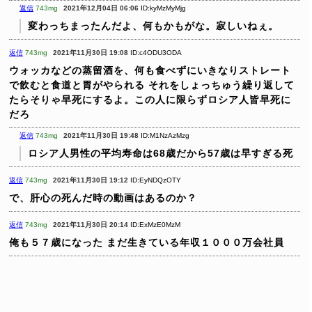
返信
743mg
2021年12月04日 06:06
ID:kyMzMyMjg
変わっちまったんだよ、何もかもがな。寂しいねぇ。
返信
743mg
2021年11月30日 19:08
ID:c4ODU3ODA
ウォッカなどの蒸留酒を、何も食べずにいきなりストレート
で飲むと食道と胃がやられる
それをしょっちゅう繰り返して
たらそりゃ早死にするよ。この人に限らずロシア人皆早死に
だろ
返信
743mg
2021年11月30日 19:48
ID:M1NzAzMzg
ロシア人男性の平均寿命は68歳だから57歳は早すぎる死
返信
743mg
2021年11月30日 19:12
ID:EyNDQzOTY
で、肝心の死んだ時の動画はあるのか？
返信
743mg
2021年11月30日 20:14
ID:ExMzE0MzM
俺も５７歳になった
まだ生きている年収１０００万会社員