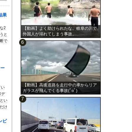
結果
な2
【動画】よく助けられたな。岐阜の川で
外国人が溺れてしまう事故。
うと
断で
ィー
【動画】高速道路を走行中の車からリア
てい
ガラスが飛んでくる事故(ﾟoﾟ)
ボデ
とい
だけ
ンピ