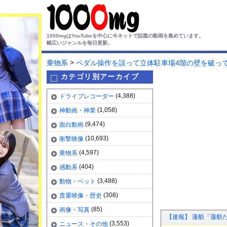
1000mgはYouTubeを中心に今ネットで話題の動画を集めています。
幅広いジャンルを毎日更新。
>
乗物系
ペダル操作を誤って立体駐車場4階の壁を破って
カテゴリ別アーカイブ
(4,388)
ドライブレコーダー
(1,058)
神動画・神業
(9,474)
面白動画
(10,693)
衝撃映像
(4,597)
乗物系
(404)
感動系
(3,488)
動物・ペット
(308)
貴重映像・歴史
(85)
画像・写真
【速報】 蓮舫「蓮舫
(3,553)
ニュース・その他