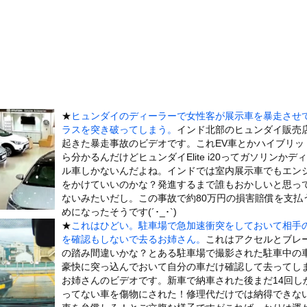
吹いた画像を貼っていくスレｗｗｗｗ
ラドル、ドスケベDVDで限界ギリギリ露出wwwwww辰巳シーナ...
カ、あまりにも薄過ぎるｗｗｗｗｗ
』←持ってるやつちょっとこい
った日本人、定年後に何者でもなくなるwww
…… 5000人調査で判明″不思議な体験”の約半数は「心地よか...
★
ヒュンダイのディーラーで女性客が展示車を暴走させ
、濡れタオルでお尻の形が透けてしまう
ラスを突き破ってしまう。
インド北部のヒュンダイ販売
美味しい料理を用意した。部屋まで持って行く → この仕打ちです…
起きた暴走事故のビデオです。これEV車とかハイブリッ
ら分かるんだけどヒュンダイElite i20ってガソリンかデ
木に登って激しい戦い
ル車しかないんだよね。インドでは室内展示車でもエン
していたドラム缶が爆発
をかけていいのかな？発進するまで誰もおかしいと思っ
の大学ヤリサーの流出エロ動画（顔出し）が一番抜ける
ないみたいだし。この事故で約80万円の損害賠償を支払
めになったそうです(´･_･`)
代表に激怒！『惨憺たる結果、徹底的な刷新が必要だ』と監督や協会を...
★
これはひどい。駐車場で急加速衝突をしておいて相手
唐揚げ屋ｗｗｗｗｗ
を確認もしないで去るお姉さん。
これはアクセルとブレ
の踏み間違いかな？とある駐車場で撮影された駐車中の
癖ブッ刺さりで精子ドクドク作られるわｗｗｗｗ
豪快に突っ込んでおいて自分の車だけ確認して去ってし
で行列、出来ない
お姉さんのビデオです。新車で納車された後まだ14回し
に点火 マンホールが爆発しふた吹き飛ぶ
ってない車を傷物にされた！修理代だけでは納得できな