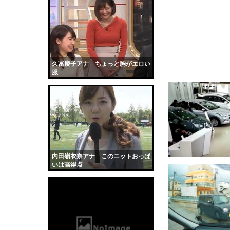
【腹筋崩壊】見た瞬間
33歳の童顔ロリっ子グ
【衝撃】ケニアのスイ
『ヒツジのいらない枕
【驚愕】会社=人生だ
久冨慶子アナ ちょっと胸がエロい
服
幽霊、体外離脱、既視感
【画像】温泉美女さん
かわいい彼女のために
【動画】ヒョウ2頭が
道路脇で男性が缶切断
【黒歴史】こういう昔
内田嶺衣奈アナ このニットおっぱ
韓国人「安貞桓が韓国
いは高得点
ケンタッキーとか言う
【画像】このAVが性
【悲報】味噌ラーメン
【中国】男の子が爆竹