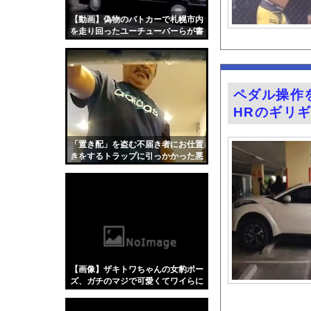
【悲報】ライブハウス
【動画】偽物のパトカーで札幌市内
森香澄アナ ボディコ
を走り回ったユーチューバーらが書
類送検される。
居酒屋で4名です！っ
【九州名物】鶏刺し食
ガチの釣り初心者なん
ペダル操作
女性インフルエンサー
HRのギリ
レッサーパンダさん 
道の駅に野菜や果物出
「置き配」を盗む不届き者にお仕置
きをするトラップに引っかかった悪
井上晴美、乳首ヘアヌ
人たちの動画。
【画像】ネギに豚バラ
天下一品とかいう定期
グラドル後藤まつりと
『悪役令嬢転生おじさ
【Xの車窓から】オー
【画像】ザキトワちゃんの女豹ポー
【衝撃】「かわいい虫
ズ、ガチのマジで可愛くてワイらに
刺さりまくってしまうw w w w w w
「アメリカのヤンキー
w w w w