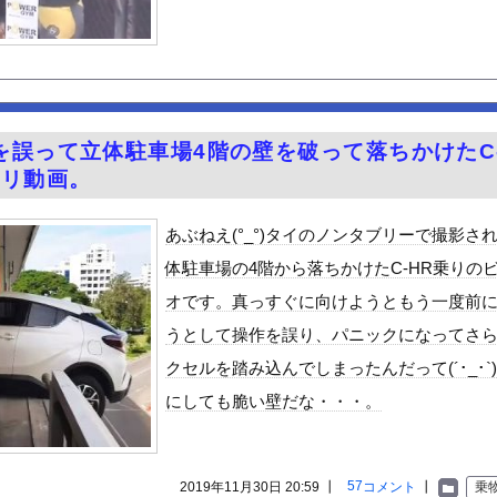
さん、『奴隷』すぎる求人を公開して話題に
ン、谷間、セクシーショット！！【GIF動画あり】
てする時、アヘ顔ダブルピースしてるみたいになるの恥ずかしいんやが
べた医師、全身麻痺へ…「死んだほうが良かったと思っていた」
やが、始めるまでのロードマップ教えてくれ
を誤って立体駐車場4階の壁を破って落ちかけたC
「20歳でアルファード一括で買えちゃう私って素敵」→画像にアレが...
ギリ動画。
かわいい
荷してるんやけど「こういうの欲しい」とかある？
あぶねえ(°_°)タイのノンタブリーで撮影さ
ードや濡れ場おっぱいがエロ過ぎる！人生最後のラスト写真集、最高！...
体駐車場の4階から落ちかけたC-HR乗りの
を巻いて焼いただけの料理、なぜかグロいｗｗｗｗｗ
オです。真っすぐに向けようともう一度前
的に行っては「こんなもんか…」ってなるラーメン屋wwwwwww
うとして操作を誤り、パニックになってさ
至近距離でイチャイチャできる新作イメビが出たぞ！
クセルを踏み込んでしまったんだって(´･_･`
ん』6話感想 モブ令嬢に絡まれるアンナ！
にしても脆い壁だな・・・。
ビスかと思ったら野生の炊飯器で草 ほか
」ランキング、ついに発表される
がアジア人にケンカを売った結果ｗｗｗ」 ほか
57
2019年11月30日 20:59 ┃
コメント
┃
乗