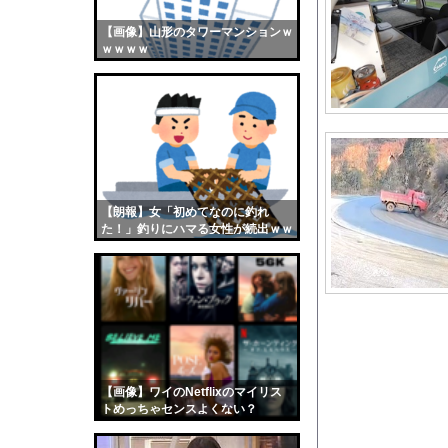
ストロングビデ1【ふ
【画像】山形のタワーマンションｗ
【画像】おまえらくん
ｗｗｗｗ
【画像】この女優さん
【朗報】齋藤飛鳥、前
【画像】おまえらこう
海外「日本よ、お前が
勇気を出して白人美女
10年もの間浮気して
【朗報】女「初めてなのに釣れ
た！」釣りにハマる女性が続出ｗｗ
ウクライナ侵攻以降、
ｗ
【配信者】「金バエ」
【画像】女の子「危機
私「ちょっと、人の家
【画像】はいだしょう
【悲報】靖国神社、軍
【画像】ワイのNetflixのマイリス
【悲報】ワイ「職業に
トめっちゃセンスよくない？
wwwwwww
【参考画像】脱がした