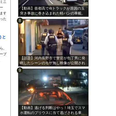
ミニ
ー
【動画】首都高で4tトラックが原因の玉
ます
突き事故に巻き込まれた軽バンの車載。
った
うと
ら。
ーブ
【話題】河内長野市で警官が包丁男に発
す
砲したシーンのモザ無し映像が公開され
る。
【動画】逃げる判断はやっ！埼玉でスマ
ホ運転のプリウスに当て逃げされる車