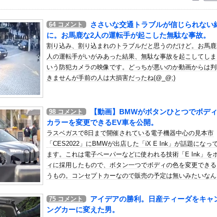
いう自炊最強のメシｗｗｗｗｗｗｗｗ
している。私の知らないスマホで連絡を取り合い、日中会ったりしてい...
ささいな交通トラブルが信じられない
64
コメント
女との初セッ○ス失敗…！悩む童貞男子にクラスメイトのギャルJK...
に。お馬鹿な2人の運転手が起こした無駄な事故。
イルスを設計、16種類で増殖を確認…米スタンフォード大！
割り込み、割り込まれのトラブルだと思うのだけど。お馬鹿
人の運転手がいがみあった結果、無駄な事故を起こしてしま
ン、ついに神商品を販売
いう防犯カメラの映像です。どっちが悪いのか動画からは判
して18時から4試合深夜までやれば涼しいまま試合出来るじゃん
きませんが手前の人は大損害だったね(@_@;)
さん、美容院でイメチェンした結果ｗｗｗｗｗｗ他
馬場皐輔が延長2イニングピシャリ、筒香がサヨナラホームラン！！
【動画】BMWがボタンひとつでボデ
98
コメント
シーニットのノースリーブ巨乳！！【GIF動画あり】
カラーを変更できるEV車を公開。
）ミニストップでトラックと衝突したドラレコが（ノ∇`）
ラスベガスで8日まで開催されている電子機器中心の見本市
に対して）あの子売れますよ』
「CES2022」にBMWが出店した「iX E Ink」が話題になっ
気高いんだ！」 英高級紙も驚愕した極限の中の日本人の姿に世界が衝...
ます。これは電子ペーパーなどに使われる技術「E Ink」を
ィに採用したもので、ボタン一つでボディの色を変更できる
方角から72秒間捉えた強い電波、50年間正体分からぬ「Wow！...
うもの。コンセプトカーなので販売の予定は無いみたいなん
清水】 清水は北川の完璧なボレーと無失点で白星スタート！ホーム...
ど、面白いね。
角田裕毅、ケイナさんと一緒に酒蔵巡りをしている模様
アイデアの勝利。日産ティーダをキャ
75
コメント
人に自宅で性的暴行やわいせつ、３１歳男に懲役１５年
ングカーに変えた男。