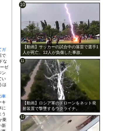
載。
【動画】サッカーの試合中の落雷で選手1
てガ
人が死亡、12人が負傷した事故。
店で
ドな
ィーゼ
ジン
てい
うは
の車
ーキ
【動画】ロシア軍のドローンをネット発
車に
射装置で撃墜するウクライナ。
まう
か乗
い新