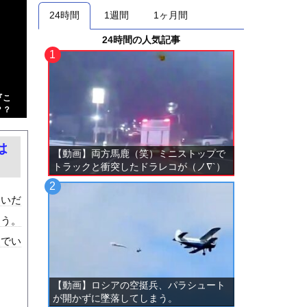
24時間
1週間
1ヶ月間
24時間の人気記事
『こ
？？
は
【動画】両方馬鹿（笑）ミニストップで
トラックと衝突したドラレコが（ノ∇`）
ないだ
ろう。
装でい
【動画】ロシアの空挺兵、パラシュート
が開かずに墜落してしまう。