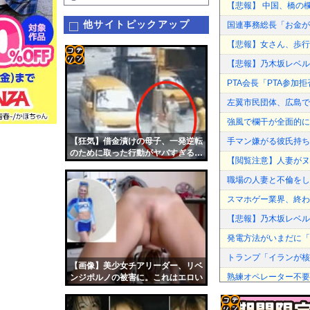
【悲報】 中国、橋の欄
他サイトピックアップ
国連事務総長「お金が
【悲報】女さん、歩行者
【悲報】乃木坂レベル
コテ
PTA会長「PTA参
リン
左翼市民団体、広島で
- 固
強風で欄干が全面的に
定リ
【狂気】借金漬けの母子、一発逆転
手マン嫌がる彼氏持ち
ンク
のために取った行動がヤバすぎる…
【閲覧注意】人妻がヌ
自動
職場の人妻と不倫をし
更新
スマホゲー業界、終わ
ツー
【悲報】乃木坂レベル
ル
発電方法がいまだに「
トランプ「イランが核
【画像】美少女チアリーダー、リベ
熟練オペレーター不要
ンジポルノの被害に。これはエロい
強風で欄干が全面的に