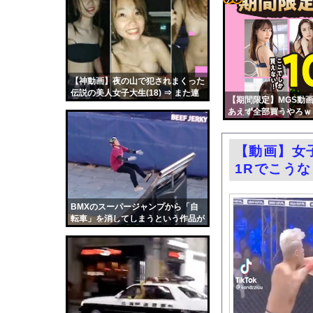
コスプレイヤー近衛り
コテ
【画像】思春期の娘に
リン
【ニュース】日本をダ
- 固
エロ漫画『八尺耽溺奇談
定リ
【神動画】夜の山で犯されまくった
【画像】原爆資料館で
伝説の美人女子大生(18) ⇒ また連
ンク
【期間限定】MGS動画
【動画】東大生ｖｓ 
れて行かれました
あえず全部買うやろｗ
自動
中国製自動車、不具合
更新
井上晴美、乳首ヘアヌ
【動画】女
ツー
中国人の子供が溺れ、
1Rでこう
ル
フェラーリを手がけた
お前らがメイドイン韓
BMXのスーパージャンプから「自
転車」を消してしまうという作品が
中国「大洪水！」三峡
面白い。
職場の人妻と不倫をし
韓国国会、サッカー前
日本旅行キャンセルす
うちのネコが目の前に