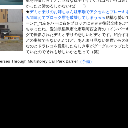
車を弁償しろ！とご立腹な様子ですがこればっかりは運
いうＡＶ女優ｗｗｗｗｗｗｗｗｗｗw
かったと諦めるしかないね(´･_･`)
ックのり入れたけど出てこないの！！
★
デミオ乗りのお姉ちゃん駐車場でアクセルとブレーキ
み間違えてブロック塀を破壊してしまうｗｗ
結構な勢い
ーン(°_°)左をバーに右をブロックにｗｗｗ後部全体をぶ
2で釣りの自撮りをしようとした男の悲劇（ノ∇`）
ちゃったね。愛知県稲沢市北市場町西玄野のコインパー
グで撮影されたデミオ乗りの悲しいビデオです。紹介す
どの事故でもないんだけど、あんまり見ない角度からの
なのとドラレコを撮影したらしき車がグーグルマップに
ていたのでそれも珍しいかと思って（笑）
or 相互RSS
g
が管理しています。 RSS設定 更新順130件まで。それ以降の古いも
rses Through Multistorey Car Park Barrier
（予備）