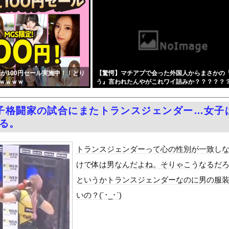
こさんがほぼすっぽんぽんで自転車漕ぐ
「キモッ」と言われたお父さん、グレる・・・
メにした総理大臣、ワースト１位が同点でこの人ｗｗｗｗｗｗ
』をrawやhitomiを使わずに無料で読む方法│歯車
PTSDになる子供が増加。記憶の継承が危ぶまれる事態に
が100円セール実施中！！とり
【驚愕】マチアプで会った外国人からまさかの
キャバ嬢 → ｗｗｗｗｗｗｗｗｗｗｗｗｗｗｗｗｗｗ
ｗｗｗｗ
う』言われたんやがこれワイ詰みか？？？？？
によりドアが勝手に開いてしまう件
ードや濡れ場おっぱいがエロ過ぎる！人生最後のラスト写真集、最高！...
子格闘家の試合にまたトランスジェンダー…女子
周りに助けを乞う父親と、スマホを向けてインプレ稼ぎの見物人
なる。
ピニンファリーナ、日本の鉄道初デザイン。南海電鉄が新たな空港特急...
国で認めてるもの 「キムチ」あと3つは？
トランスジェンダーって心の性別が一致し
ダム「9門開放！（全力放流」中国都市「三峡沿線の道路水没」中国政...
けで体は男なんだよね。そりゃこうなるだ
て、ついに、、、
というかトランスジェンダーなのに男の服
代表監督を追及「なぜ負けたのか」
いの？(´･_･`)
べきか…1万年ぶり史上最大級の火山の兆し＝韓国の反応
いた。私が上に物を投げるフリをする → 猫はこうなります…