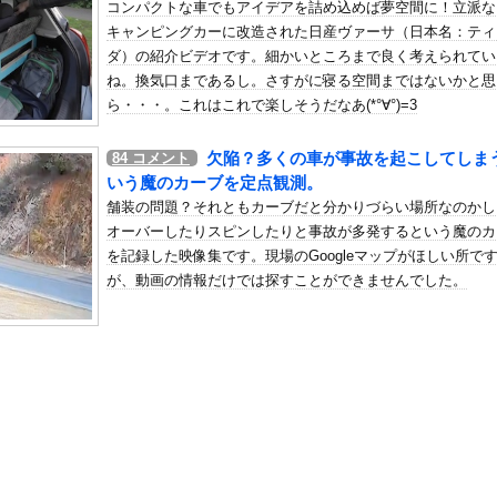
コンパクトな車でもアイデアを詰め込めば夢空間に！立派な
くらすずめ】
キャンピングカーに改造された日産ヴァーサ（日本名：ティ
の机がこの女の子の椅子にされてたらｗｗｗ
ダ）の紹介ビデオです。細かいところまで良く考えられてい
、可愛すぎる
ね。換気口まであるし。さすがに寝る空間まではないかと思
屈みで完全に見えてる動画が拡散されてしまう…
ら・・・。これはこれで楽しそうだなあ(*°∀°)=3
いう地雷系の女子高生って好きじゃないの？
欠陥？多くの車が事故を起こしてしま
84
コメント
ナンバーワンだ」 熊本地震直後の日本の対応のスピードに世界が衝撃
いう魔のカーブを定点観測。
にチン凸したアジア人短小男
、爆笑されてしまうｗｗｗ
舗装の問題？それともカーブだと分かりづらい場所なのかし
た嫁。まさかと思い長男のDNA鑑定をするがいいな？と問うと、元嫁...
オーバーしたりスピンしたりと事故が多発するという魔のカ
を記録した映像集です。現場のGoogleマップがほしい所で
ロシア軍兵士のHIV感染が2000％急増…ウクライナメディア！
が、動画の情報だけでは探すことができませんでした。
のSNS更新が1週間途絶え、様々な憶測が飛び交う。1週間ぶりの投...
管理フォーーーーム！！！」
の金庫触らないでよ！」キチママ『そこに金庫があったから、開けてみ...
こ（47）「こんなオバサンでいいの…？」
服コスプレでの参拝を禁止へｗｗｗｗｗｗｗｗｗｗｗｗｗｗｗｗｗｗｗ
貴賤はない。AV女優さんは立派な職業だ」敵さん「じゃあ君の娘がA...
ら『残念オッパイ』を褒める時の模範解答