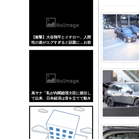
【悲報】「蕎麦」とか
【4/4】嫁が浮気を
【エ□漫画】 幼馴染彼
AIが自然界にないウ
【衝撃】大谷翔平とイチロー、人間
【画像】セブンイレブ
性の差がエグすぎると話題に←お前
高校野球の暑さ対策と
らコレ見てどう思う？？？？？？
【画像】陰キャ風女子
DeNA3位浮上！ 
白戸ゆめのアナ セク
【動画】両方馬鹿（笑
佐久間宣行『（井上和
高サナ「私が内閣総理大臣に就任し
海外「日本人はなんて
て以来、日本経済は音を立てて動き
出しつつある」
宇宙人はいる？いて座の
【J1第1節 名古屋×
レッドブルリザーブの
８～１３歳の少年１９