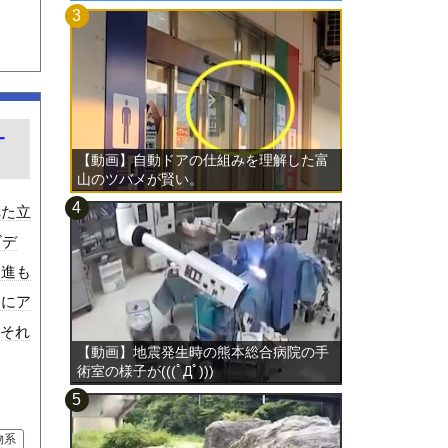
-
【動画】自動ドアの仕組みを理解した富
山のツバメが賢い。
れた立
ビデ
に進も
らにア
)それ
【動画】地震発生時の熊本総合病院の手
術室の様子が(((ﾟДﾟ)))
物系