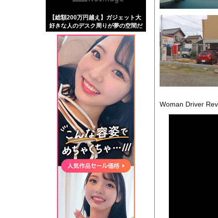
【画像】伊藤舞雪とか
【総額200万円越え】ガジェット大
【緊急】肛門にスティ
好きな人のデスク周りが夢の空間だ
お知らせ
った
【動画】DJI Neo
Powered by livedo
1000m
このページは
Woman Driver Reve
示されません。