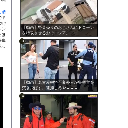
が悪
を踏
でド
つけ
【動画】野菜売りのおじさんにドローン
キン
を特攻させるおそロシア。
るほ
映像
映っ
のは表
【動画】名古屋栄で不良外人が警察官を
突き飛ばす。逮捕しろやｗｗｗ