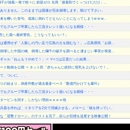
干が強風一発で粉々に 鉄筋ゼロ 当局「接着剤でくっつけただけ」...
ありません。このままでは国連が完全崩壊します。助けて下さい」
を轢いた挙句、道路に倒れてどえらいことになってしまうw w w...
でもグループ卒業したら三流タレント扱いになる模様・・・
加拒否した親へ最終警告。こうなってもいい？」
は通用せず「人殺しの汚い足で広島の土を踏むな！」→広島県民「お前...
倒壊した中国の橋、倒壊した欄干の破片を調べると凄まじい事実が発覚...
ギャル「ねぇもうやめて！」⇒ マ○コは正直だった結果…
ード動画を公開 ⇒ ネット民「赤ちゃんに絶対に母乳を上げないで！...
て、ついに、、、
りの始まり…倒産件数が過去最多ペース「数億円かけても爆ﾀﾋ」
でもグループ卒業したら三流タレント扱いになる模様・・・
タービンを回す」しかない理由ｗｗｗｗ他
兵器を作れば、イタリアを2分で消滅させる」メローニ「核を持ってい...
な「迎撃ドローン」のテストを完了…自らが目標を追尾する映像公開！
倒壊した中国の橋、倒壊した欄干の破片を調べると凄まじい事実が発覚...