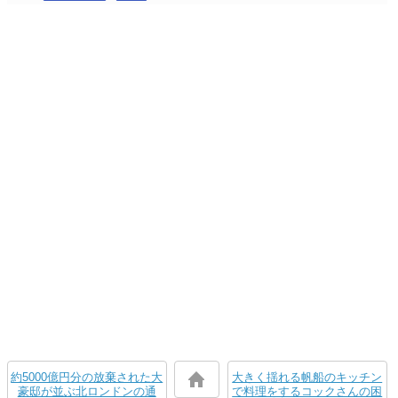
約5000億円分の放棄された大
大きく揺れる帆船のキッチン
豪邸が並ぶ北ロンドンの通
で料理をするコックさんの困