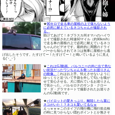
★
90キロで走る車の屋根の上で落ちないよう
に必死に耐えているネコちゃんが撮影され
る。
助けてあげて！ネブラスカ州オマハのハイウ
ェイで撮影された時速60マイル（約90km/h）
で走る車の屋根の上で必死に耐えているネコ
ちゃんのビデオです。最終的に周囲のドライ
バーから知らされてネコは無事に屋根から逃
げ出したそうです。たすけてー！たすけてー！と鳴いているように見え
る(´･_･`)
★
これはGJ動画。バルコニーの外に出て危な
い状況だったワンちゃんを救ったお巡りさん
の映像。
これはお上手。怯えさせないように
ゆっくりと近づいて手袋を外して匂いを嗅が
せて安心させる。犬に慣れているお巡りさん
で良かった。バルセロナのサンタ・クロー
マ・ダ・グラマネートで撮影されたお巡りさ
んのGJ動画です。
★
パイロットの驚きっぷり。離陸したら翼に
ネコがいた！？ネコも驚いてるなｗ
えっｗｗｗこのタイプの飛行機に飛行前点検
の時に見つからない隠れポイントとか無さそ