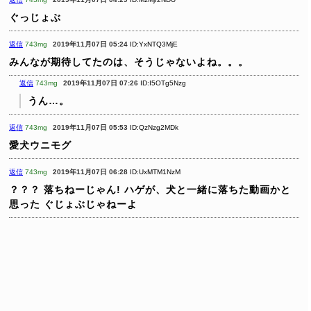
ぐっじょぶ
返信
743mg
2019年11月07日 05:24
ID:YxNTQ3MjE
みんなが期待してたのは、そうじゃないよね。。。
返信
743mg
2019年11月07日 07:26
ID:I5OTg5Nzg
うん…。
返信
743mg
2019年11月07日 05:53
ID:QzNzg2MDk
愛犬ウニモグ
返信
743mg
2019年11月07日 06:28
ID:UxMTM1NzM
？？？
落ちねーじゃん!
ハゲが、犬と一緒に落ちた動画かと
思った
ぐじょぶじゃねーよ