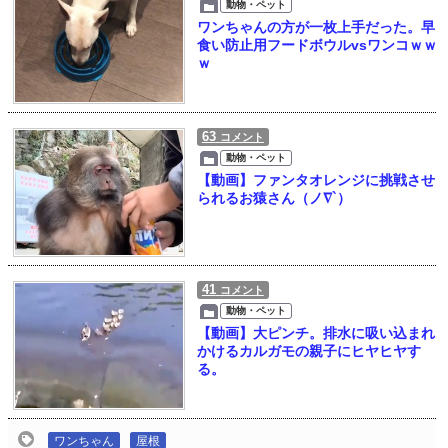
動物・ペット
ワンちゃんの方が一枚上手だった。早
食い防止用フードボウルvsワンコｗｗ
ｗ
63
コメント
動物・ペット
【動画】ファンタオレンジに挑戦させ
られるお猿さん（ノ∇`）
41
コメント
動物・ペット
【動画】大ピンチ。排水に吸い込まれ
かけるカルガモの親子にヒヤヒヤす
る。
ワンちゃん
屋根