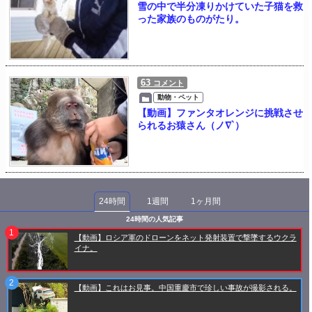
雪の中で半分凍りかけていた子猫を救
った家族のものがたり。
63
コメント
動物・ペット
【動画】ファンタオレンジに挑戦させ
られるお猿さん（ノ∇`）
24時間
1週間
1ヶ月間
24時間の人気記事
【動画】ロシア軍のドローンをネット発射装置で撃墜するウクラ
イナ。
【動画】これはお見事。中国重慶市で珍しい事故が撮影される。