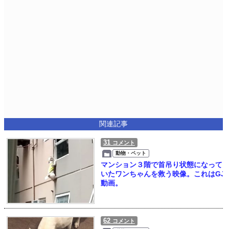
関連記事
31
コメント
動物・ペット
マンション３階で首吊り状態になって
いたワンちゃんを救う映像。これはGJ
動画。
62
コメント