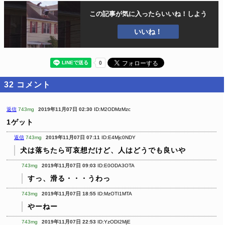
この記事が気に入ったら
いいね！しよう
いいね！
32
コメント
返信
743mg
2019年11月07日 02:30
ID:M2ODMzMzc
1ゲット
返信
743mg
2019年11月07日 07:11
ID:E4Mjc0NDY
犬は落ちたら可哀想だけど、人はどうでも良いや
743mg
2019年11月07日 09:03
ID:E0ODA3OTA
すっ、滑る・・・うわっ
743mg
2019年11月07日 18:55
ID:MzOTI1MTA
やーねー
743mg
2019年11月07日 22:53
ID:YzODI2MjE