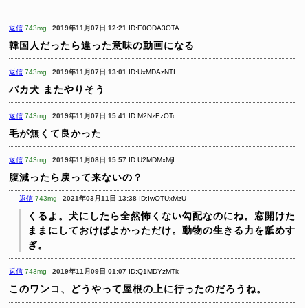
返信
743mg
2019年11月07日 12:21
ID:E0ODA3OTA
韓国人だったら違った意味の動画になる
返信
743mg
2019年11月07日 13:01
ID:UxMDAzNTI
バカ犬
またやりそう
返信
743mg
2019年11月07日 15:41
ID:M2NzEzOTc
毛が無くて良かった
返信
743mg
2019年11月08日 15:57
ID:U2MDMxMjI
腹減ったら戻って来ないの？
返信
743mg
2021年03月11日 13:38
ID:IwOTUxMzU
くるよ。犬にしたら全然怖くない勾配なのにね。窓開けた
ままにしておけばよかっただけ。動物の生きる力を舐めす
ぎ。
返信
743mg
2019年11月09日 01:07
ID:Q1MDYzMTk
このワンコ、どうやって屋根の上に行ったのだろうね。