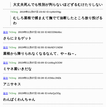
大丈夫死んでも性別が判らないほどずるむけたりしない
743mg
2019年11月07日 23:02
ID:UyMzI0Njg
むしろ屋根で捕まえて撫でて油断したところ放り投げる
わ
返信
743mg
2019年11月07日 02:33
ID:M2ODMzMzc
さらに２もゲット
返信
743mg
2019年11月07日 02:55
ID:MzNDY1NDM
屋根から降りられなくなるなんて、や～ね～。
返信
743mg
2019年11月07日 03:09
ID:UxMzg5ODM
ミヤネ屋いきだな
返信
743mg
2019年11月07日 03:39
ID:A5Mzc3NDk
アニサキス
返信
743mg
2019年11月07日 03:46
ID:IxNzQyODg
わんぱくわんちゃん