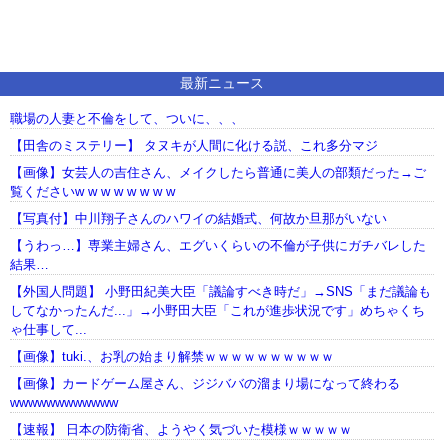
最新ニュース
職場の人妻と不倫をして、ついに、、、
【田舎のミステリー】 タヌキが人間に化ける説、これ多分マジ
【画像】女芸人の吉住さん、メイクしたら普通に美人の部類だった→ご
覧くださいw w w w w w w w
【写真付】中川翔子さんのハワイの結婚式、何故か旦那がいない
【うわっ…】専業主婦さん、エグいくらいの不倫が子供にガチバレした
結果…
【外国人問題】 小野田紀美大臣「議論すべき時だ」→SNS「まだ議論も
してなかったんだ...」→小野田大臣「これが進歩状況です」めちゃくち
ゃ仕事して...
【画像】tuki.、お乳の始まり解禁ｗｗｗｗｗｗｗｗｗｗ
【画像】カードゲーム屋さん、ジジババの溜まり場になって終わる
wwwwwwwwwwww
【速報】 日本の防衛省、ようやく気づいた模様ｗｗｗｗｗ