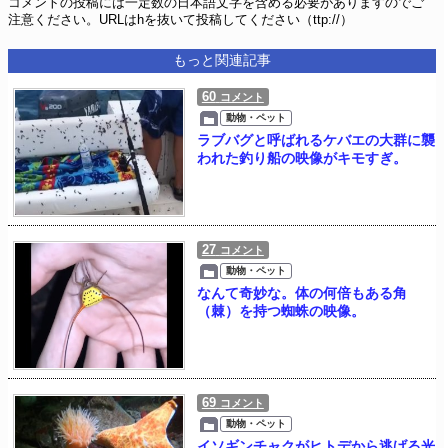
コメントの投稿には一定数の日本語文字を含める必要がありますのでご
注意ください。URLはhを抜いて投稿してください（ttp://）
もっと関連記事
60
コメント
動物・ペット
ラブバグと呼ばれるケバエの大群に襲
われた釣り船の映像がキモすぎ。
27
コメント
動物・ペット
なんて奇妙な。体の何倍もある角
（棘）を持つ蜘蛛の映像。
69
コメント
動物・ペット
イソギンチャクがヒトデから逃げる光