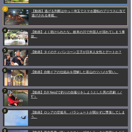
【動画】逃げる判断はやっ！埼玉でスマホ運転のプリウスに当て
逃げされる車載。
【動画】よく助けられたな。岐阜の川で外国人が溺れてしまう事
故。
【動画】タイのティパンコーン王子が日本人女性とデートか？
【動画】自動ドアの仕組みを理解した富山のツバメが賢い。
【動画】DJI Neo2で釣りの自撮りをしようとした男の悲劇（ノ
∇`）
【動画】ロシアの空挺兵、パラシュートが開かずに墜落してしま
う。