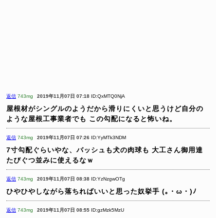
返信
743mg
2019年11月07日 07:18
ID:QxMTQ0NjA
屋根材がシングルのようだから滑りにくいと思うけど自分の
ような屋根工事業者でも
この勾配になると怖いね。
返信
743mg
2019年11月07日 07:26
ID:YyMTk3NDM
7寸勾配ぐらいやな、バッシュも犬の肉球も
大工さん御用達
たびぐつ並みに使えるなｗ
返信
743mg
2019年11月07日 08:38
ID:YzNzgwOTg
ひやひやしながら落ちればいいと思った奴挙手 (｡・ω・)ﾉ
返信
743mg
2019年11月07日 08:55
ID:gzMzk5MzU