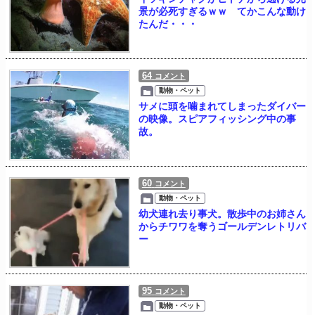
景が必死すぎるｗｗ てかこんな動け
たんだ・・・
64
コメント
動物・ペット
サメに頭を噛まれてしまったダイバー
の映像。スピアフィッシング中の事
故。
60
コメント
動物・ペット
幼犬連れ去り事犬。散歩中のお姉さん
からチワワを奪うゴールデンレトリバ
ー
95
コメント
動物・ペット