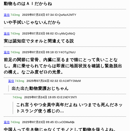
動物ものはＡＩだからね
返信
743mg
2025年07月23日 07:34
ID:QwNzA2MTY
いや手拭いじゃないんだから
返信
743mg
2025年07月23日 08:02
ID:cyMzQzMzQ
実は認知症でタオルと間違えてる説
返信
743mg
2025年07月23日 09:18
ID:Y4OTg2NzU
前足の関節に背骨、内臓に至るまで猫にとって良いことな
し。肩に乗せられてからは即座に地面状況を確認し緊急脱出
の構え。なごみ度ゼロの光景。
返信
743mg
2025年07月24日 02:32
ID:A1MTY3MzM
出た出た動物愛護おじちゃん
743mg
2025年07月24日 19:05
ID:E1NDY3NTI
これ言うやつ全員中高年だよね
いつまでも死んだネッ
トスラング使う感じの…
返信
743mg
2025年07月23日 09:45
ID:cxODMwMjk
中国人って生き物じゃなくてモノとして動物を扱うよね。