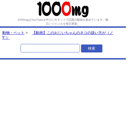
1000mgはYouTubeを中心に今ネットで話題の動画を集めています。
幅
広いジャンルを毎日更新。
動物・ペット
>
【動画】このおじいちゃんのネコの扱い方が（ノ
∇`）