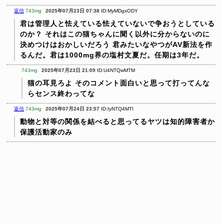
返信
743mg
2025年07月23日 07:38
ID:MyMDgxODY
君は管理人と怯えている怯えていないで争おうとしている
のか？
それはこの猫ちゃんに聞く以外に分からないのに
決めつけはおかしいだろう
君みたいなやつがAV新法を作
るんだ。君は1000mg界の塩村文夏だ。任期は3年だ。
743mg
2025年07月23日 21:09
ID:U4NTQwMTM
猫の耳見ろよ
そのコメント面白いと思って打ってんな
らセンス終わってな
返信
743mg
2025年07月24日 23:57
ID:IyNTQ4MTI
動物と対等の関係を結べると思ってるヤツは知的障害者か
保護活動家のみ