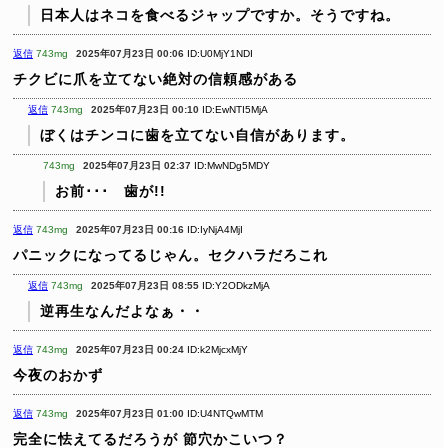
日本人はネコを食べるジャップですか。そうですね。
返信
743mg
2025年07月23日 00:06
ID:U0MjY1NDI
チクビに爪を立てない絶対の信頼感がある
返信
743mg
2025年07月23日 00:10
ID:EwNTI5MjA
ぼくはチンコに歯を立てない自信があります。
743mg
2025年07月23日 02:37
ID:MwNDg5MDY
お前･･･ 歯が!!
返信
743mg
2025年07月23日 00:16
ID:IyNjA4MjI
パニックになってるじゃん。セクハラだろこれ
返信
743mg
2025年07月23日 08:55
ID:Y2ODkzMjA
逆再生なんだよなぁ・・
返信
743mg
2025年07月23日 00:24
ID:k2MjcxMjY
今夜のおかず
返信
743mg
2025年07月23日 01:00
ID:U4NTQwMTM
完全に怯えてるだろうが
節穴かこいつ？