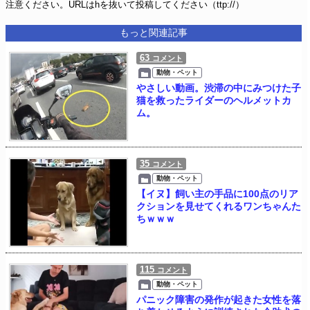
注意ください。URLはhを抜いて投稿してください（ttp://）
もっと関連記事
63
コメント
動物・ペット
やさしい動画。渋滞の中にみつけた子
猫を救ったライダーのヘルメットカ
ム。
35
コメント
動物・ペット
【イヌ】飼い主の手品に100点のリア
クションを見せてくれるワンちゃんた
ちｗｗｗ
115
コメント
動物・ペット
パニック障害の発作が起きた女性を落