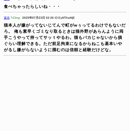
食べちゃったらしいね・・・
返信
743mg
2025年07月23日 02:26
ID:EyMTAwMjE
猫本人が嫌がってないじてんで町がwぅってるわけでもないだ
ろ。
俺も素早くゴミなり取るときは猫外野があらんように両
手こうやって持ってサッｔやるわ。猫もバカじゃないから損
ぐらい理解できる。ただ前足拘束になるからねこも基本いや
がるし嫌がらないように掴むのは信頼と経験だけどな。