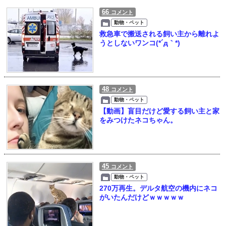
66
コメント
動物・ペット
救急車で搬送される飼い主から離れよ
うとしないワンコ(*´д｀*)
48
コメント
動物・ペット
【動画】盲目だけど愛する飼い主と家
をみつけたネコちゃん。
45
コメント
動物・ペット
270万再生。デルタ航空の機内にネコ
がいたんだけどｗｗｗｗｗ