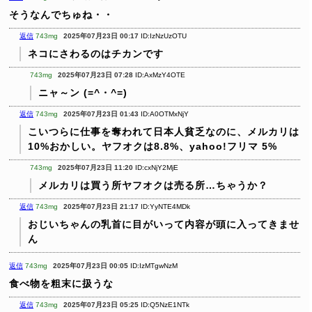
そうなんでちゅね・・
返信
743mg
2025年07月23日 00:17
ID:IzNzUzOTU
ネコにさわるのはチカンです
743mg
2025年07月23日 07:28
ID:AxMzY4OTE
ニャ～ン (=^・^=)
返信
743mg
2025年07月23日 01:43
ID:A0OTMxNjY
こいつらに仕事を奪われて日本人貧乏なのに、メルカリは
10%おかしい。ヤフオクは8.8%、yahoo!フリマ 5%
743mg
2025年07月23日 11:20
ID:cxNjY2MjE
メルカリは買う所ヤフオクは売る所…ちゃうか？
返信
743mg
2025年07月23日 21:17
ID:YyNTE4MDk
おじいちゃんの乳首に目がいって内容が頭に入ってきませ
ん
返信
743mg
2025年07月23日 00:05
ID:IzMTgwNzM
食べ物を粗末に扱うな
返信
743mg
2025年07月23日 05:25
ID:Q5NzE1NTk