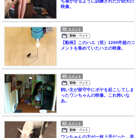
ち着かせるように訓練された介助犬の
映像。
59
コメント
動物・ペット
【動画】このハエ（笑）1200件超のコ
メントを集めていたハエの映像。
69
コメント
動物・ペット
飼い主が留守中にボヤを起こしてしま
ったワンちゃんの映像。これ怖いな
あ。
62
コメント
動物・ペット
ワンちゃんの方が一枚上手だった。早