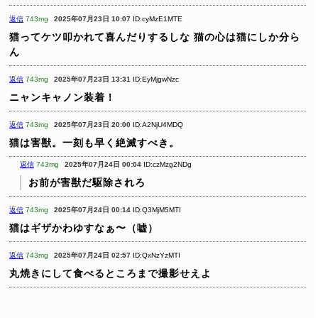
返信
743mg
2025年07月23日 10:07
ID:cyMzE1MTE
猫ってケツ叩かれて喜んだりするしな
猫の心は猫にしか分ら
ん
返信
743mg
2025年07月23日 13:31
ID:EyMjgwNzc
ニャンキャノン装着！
返信
743mg
2025年07月23日 20:00
ID:A2NjU4MDQ
猫は害獣。一刻も早く絶滅すべき。
返信
743mg
2025年07月24日 00:04
ID:czMzg2NDg
お前が害獣だ駆除されろ
返信
743mg
2025年07月24日 00:14
ID:Q3MjM5MTI
猫はギザかわゆすなぁ〜（嘘）
返信
743mg
2025年07月24日 02:57
ID:QxNzYzMTI
丸焼きにして食べるところまで撮影せえよ