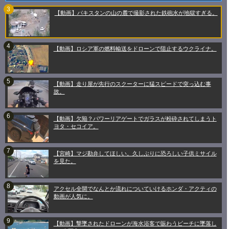
【動画】パキスタンの山の麓で撮影された鉄砲水が地獄すぎる。
【動画】ロシア軍の燃料輸送をドローンで阻止するウクライナ。
【動画】走り屋が先行のスクーターに猛スピードで突っ込む事
故。
【動画】欠陥？パワーリアゲートでガラスが粉砕されてしまうト
ヨタ・セコイア。
【宮崎】マジ勘弁してほしい。久しぶりに恐ろしい子供ミサイル
を見た。
アクセル全開でなんとか流れについていけるホンダ・アクティの
動画が人気に。
【動画】撃墜されたドローンが海水浴客で賑わうビーチに墜落し