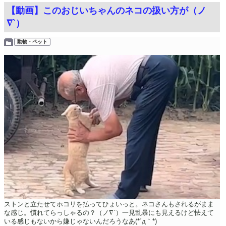
【動画】このおじいちゃんのネコの扱い方が（ノ
∇`）
動物・ペット
ストンと立たせてホコリを払ってひょいっと。ネコさんもされるがまま
な感じ。慣れてらっしゃるの？（ノ∇`）一見乱暴にも見えるけど怯えて
いる感じもないから嫌じゃないんだろうなあ(*´д｀*)