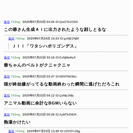
返信
743mg
2025年07月23日 03:06
ID:QwOTA2ODA
この爺さん生成ＡＩに出力されたような顔しとるな
返信
743mg
2025年07月24日 14:24
ID:gxNjE2NjM
ＪＩＩ「ワタシハポリゴンデス」
返信
743mg
2025年07月23日 03:16
ID:ExNjMwNzA
爺ちゃんのベルトがクニャクニャ
返信
743mg
2025年07月23日 03:47
ID:M3NTM1Mzc
猫が終始嫌がってるな動画終わった瞬間に逃げただろこれ
返信
743mg
2025年07月23日 04:12
ID:QzMjc3Mjc
アニマル動画に余計なBGMいらない
返信
743mg
2025年07月23日 05:26
ID:AyMTk4NDA
熱湯かけたい
返信
743mg
2025年07月23日 13:49
ID:U3ODYxNjg