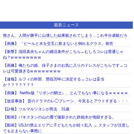
最新ニュース
熊さん、人間が勝手に山壊した結果殺されてしまう…これ半分虐殺だろ
【画像】 「ビールと水を交互に飲まないと倒れるグラス」発売
【衝撃】浅田真央ちゃんの婚活条件がこちら←むしろコレは普通じゃ
ね？w w w w w w w w
【画像】俺たちの姫、佳子さまのお気に入りのドレスがこちらです←コ
レは可愛過ぎるw w w w w w w w
【速報】ルフィの幹部、懲役20年に決定する←コレは妥当
か？？？？？？？
【画像】 Netflix版『リボンの騎士』、とんでもない事になるｗｗｗｗｗ
【放送事故】 昔のドラマのレ◯プシーン、今見るとアウトすぎる・・・
【訃報】ツルマルツヨシが死去 31歳
【動画】パキスタンの山の麓で撮影された鉄砲水が地獄すぎる。
【動画】USJの禁止エリアに子どもたちが続々乱入 → スタッフが注意し
ても止まらない事態に