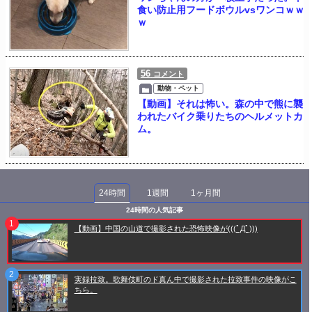
食い防止用フードボウルvsワンコｗｗ
ｗ
56
コメント
動物・ペット
【動画】それは怖い。森の中で熊に襲
われたバイク乗りたちのヘルメットカ
ム。
24時間
1週間
1ヶ月間
24時間の人気記事
【動画】中国の山道で撮影された恐怖映像が(((ﾟДﾟ)))
実録拉致。歌舞伎町のド真ん中で撮影された拉致事件の映像がこ
ちら。