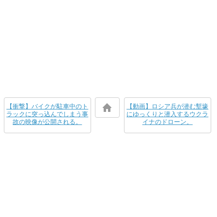
【衝撃】バイクが駐車中のト
【動画】ロシア兵が潜む塹壕
ラックに突っ込んでしまう事
にゆっくりと潜入するウクラ
故の映像が公開される。
イナのドローン。