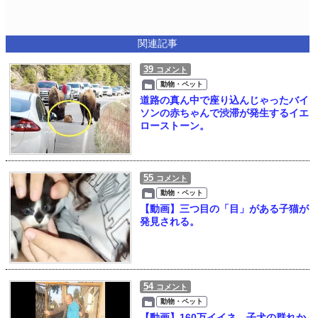
関連記事
39
コメント
動物・ペット
道路の真ん中で座り込んじゃったバイ
ソンの赤ちゃんで渋滞が発生するイエ
ローストーン。
55
コメント
動物・ペット
【動画】三つ目の「目」がある子猫が
発見される。
54
コメント
動物・ペット
【動画】160万イイネ。子犬の群れか