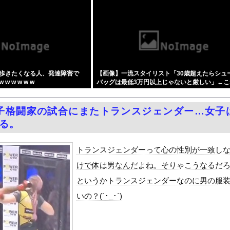
診断を下されました
利便性より安全性を優先した設計」とEV推進派がスカスカ構造を絶...
加速ｗｗｗｗｗｗｗｗｗ
部隊、ロシアのヴォロネジ州に展開か…北朝鮮は本質的にウクライナと...
」大幅増 若い世代で多く
歩きたくなる人、発達障害で
【画像】一流スタイリスト「30歳超えたらシュ
古転覆事故の防カメ映像をすぐに公開しなかったのか？ → 玉城デニ...
 w w w w
バッグは最低3万円以上じゃないと厳しい」←こ
い女社長のひなの花音が中出し解禁
う思う？？？？？？
念公園を追い出された左翼さん、流石にキモすぎて炎上
子格闘家の試合にまたトランスジェンダー…女子
ロい！NMB48のノーブラ限界露出で乳首見えそうなおっぱい、最高...
なる。
をrawやhitomiを使わずに無料で読む方法│五梅
最少の21%へ低下！タイムズ会員にアンケート
トランスジェンダーって心の性別が一致し
ダム「9門開放！（全力放流」中国都市「三峡沿線の道路水没」中国政...
けで体は男なんだよね。そりゃこうなるだ
て、ついに、、、
というかトランスジェンダーなのに男の服
代表監督を追及「なぜ負けたのか」
いの？(´･_･`)
べきか…1万年ぶり史上最大級の火山の兆し＝韓国の反応
いた。私が上に物を投げるフリをする → 猫はこうなります…