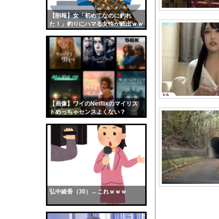
韓国サッカー協会、外
【朗報】女「初めてなのに釣れ
【画像】おまえらくん
た！」釣りにハマる女性が続出ｗｗ
【画像】この女優さん
ｗ
【朗報】齋藤飛鳥、前
【画像】おまえらこう
海外「日本よ、お前が
勇気を出して白人美女
10年もの間浮気して
【画像】ワイのNetflixのマイリス
トめっちゃセンスよくない？
ウクライナ侵攻以降、
wwwwwww
【配信者】「金バエ」
【画像】女の子「危機
私「ちょっと、人の家
【急増】「外国人受け入
★★昨晩、久しぶりに
弘中綾香（30）←これｗｗｗ
【悲報】日本円、「日
【悲報】22歳女性、