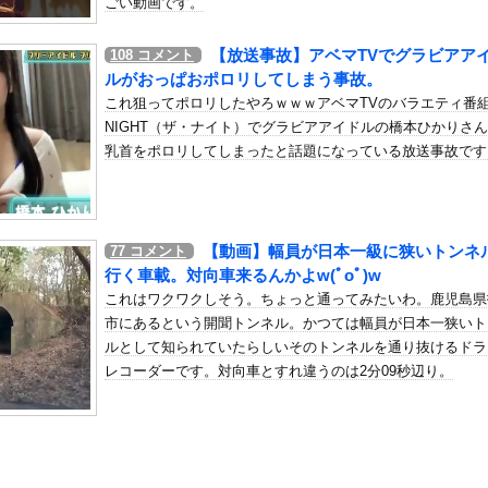
ごい動画です。
国人審判を性接待で買収しまくっていた事が判明
の机がこの女の子の椅子にされてたらｗｗｗ
【放送事故】アベマTVでグラビアア
108
コメント
、可愛すぎる
ルがおっぱおポロリしてしまう事故。
屈みで完全に見えてる動画が拡散されてしまう…
これ狙ってポロリしたやろｗｗｗアベマTVのバラエティ番組
NIGHT（ザ・ナイト）でグラビアアイドルの橋本ひかりさ
いう地雷系の女子高生って好きじゃないの？
乳首をポロリしてしまったと話題になっている放送事故です
ナンバーワンだ」 熊本地震直後の日本の対応のスピードに世界が衝撃
にチン凸したアジア人短小男
、爆笑されてしまうｗｗｗ
た嫁。まさかと思い長男のDNA鑑定をするがいいな？と問うと、元嫁...
【動画】幅員が日本一級に狭いトンネ
77
コメント
ロシア軍兵士のHIV感染が2000％急増…ウクライナメディア！
行く車載。対向車来るんかよw(ﾟoﾟ)w
のSNS更新が1週間途絶え、様々な憶測が飛び交う。1週間ぶりの投...
これはワクワクしそう。ちょっと通ってみたいわ。鹿児島県
管理フォーーーーム！！！」
市にあるという開聞トンネル。かつては幅員が日本一狭いト
の金庫触らないでよ！」キチママ『そこに金庫があったから、開けてみ...
ルとして知られていたらしいそのトンネルを通り抜けるドラ
レコーダーです。対向車とすれ違うのは2分09秒辺り。
れ反対」56.3％に わずか2年で20.7ポイント増、東大調査...
嫁とセックスしたんだが・・・
米協調介入」すら無効化してしまうｗｗｗｗｗ
通りすがりの女子中学生にラリアットして逮捕されるｗｗｗｗｗｗｗｗ...