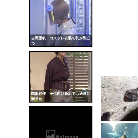
地面に空いた深さ約4m
【動画】ヒョウ2頭が
【悲報】大竹しのぶさ
【動画】玉川徹さん、
【画像】STU48の巨
吉岡里帆 コスプレ衣装で乳が際立
つ
【悲報】『自認レイブ
【画像】吉川愛さん(
数人がテーブルの上に
【衝撃】ジムのランニ
道路脇で男性が缶切断
【黒歴史】こういう昔
岡田紗佳 子供向け番組でも過激に
韓国人「安貞桓が韓国
脚見せ
ケンタッキーとか言う
【画像】このAVが性
【悲報】味噌ラーメン
【中国】男の子が爆竹