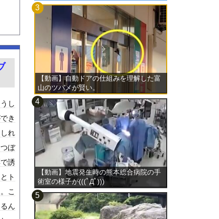
ブ
【動画】自動ドアの仕組みを理解した富
山のツバメが賢い。
ゃうし
ができ
もしれ
。つぼ
餌で誘
【動画】地震発生時の熊本総合病院の手
すとト
術室の様子が(((ﾟДﾟ)))
す。こ
きるん