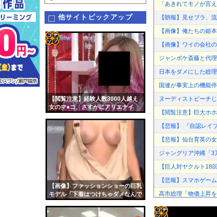
「あきれてモノが言え
他サイトピックアップ
【朗報】見せブラ、流
【画像】俺たちの姫本
【画像】ワイの会社の
コテ
ジャンポケ斎藤と代理
リン
日本をダメにした総理
- 固
国連が事実上の機能停
定リ
【閲覧注意】経験人数3000人越え
ヌーディストビーチじ
ンク
女のマ●コ、さすがにアリエナイ
【閲覧注意】巨大ホホ
自動
【悲報】 『自認レイ
更新
【悲報】仙台育英の女
ツー
ジャングリア沖縄「3
ル
【巨人対ヤクルト18
【悲報】スマホゲーム
【画像】ファッションショーの巨乳
高市総理「物価上昇を上
モデル「下着はつけちゃダメなんで
すか!?」⇒ 結果…
お前らがメイドイン韓