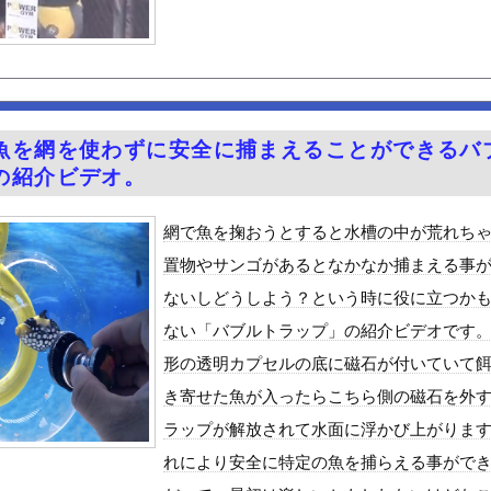
汁！」←１万発の核弾頭どこに
)、大学の友達と初めての飲み会wwwwwww
ーパー堀さん、高須クリニックに医学的に詰められてガチ切れｗｗｗ
者達がハマる前に見たかった動画
ん』6話感想 モブ令嬢に絡まれるアンナ！
魚を網を使わずに安全に捕まえることができるバ
CK教えろ。それ買う。ちな現場仕事
の紹介ビデオ。
シューとキャベツをトッピングして食べるのが好き
チラ、お尻くっきり、Y字開脚！！
網で魚を掬おうとすると水槽の中が荒れち
、札束披露するもネット民から新社会人の初ボーナスくらいしかないと...
置物やサンゴがあるとなかなか捕まえる事
Vラッコを自動車評論家が褒めてる日本、中国人からは馬鹿にされてる...
ないしどうしよう？という時に役に立つか
めルーキー”三園響子にがん攻めされたいよな！
ない「バブルトラップ」の紹介ビデオです
る美味い魚教えて
形の透明カプセルの底に磁石が付いていて
ビスかと思ったら野生の炊飯器で草 ほか
き寄せた魚が入ったらこちら側の磁石を外
で拡散してるおっぱいポロリ動画、何故か叩かれる・・・
ラップが解放されて水面に浮かび上がりま
」ランキング、ついに発表される
れにより安全に特定の魚を捕らえる事がで
がアジア人にケンカを売った結果ｗｗｗ」 ほか