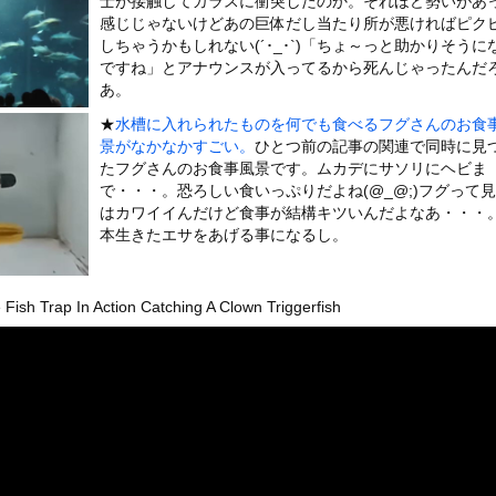
士が接触してガラスに衝突したのか。それほど勢いがあ
いうＡＶ女優ｗｗｗｗｗｗｗｗｗｗw
感じじゃないけどあの巨体だし当たり所が悪ければピク
ックのり入れたけど出てこないの！！
しちゃうかもしれない(´･_･`)「ちょ～っと助かりそうに
ですね」とアナウンスが入ってるから死んじゃったんだ
あ。
。中国重慶市で珍しい事故が撮影される。
★
水槽に入れられたものを何でも食べるフグさんのお食
景がなかなかすごい。
ひとつ前の記事の関連で同時に見
たフグさんのお食事風景です。ムカデにサソリにヘビま
で・・・。恐ろしい食いっぷりだよね(@_@;)フグって
or 相互RSS
はカワイイんだけど食事が結構キツいんだよなあ・・・
g
が管理しています。 RSS設定 更新順130件まで。それ以降の古いも
本生きたエサをあげる事になるし。
Fish Trap In Action Catching A Clown Triggerfish