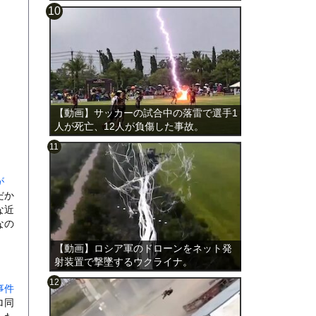
載。
【動画】サッカーの試合中の落雷で選手1
人が死亡、12人が負傷した事故。
が
だか
な近
なの
【動画】ロシア軍のドローンをネット発
射装置で撃墜するウクライナ。
事件
ロ同