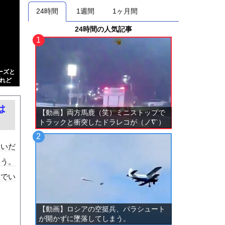
24時間
1週間
1ヶ月間
24時間の人気記事
ーズと
れど
は
【動画】両方馬鹿（笑）ミニストップで
トラックと衝突したドラレコが（ノ∇`）
ないだ
ろう。
装でい
【動画】ロシアの空挺兵、パラシュート
が開かずに墜落してしまう。