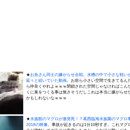
の穴、そこには「謎の文字が刻まれた宇宙服の遺体」が…… 196...
木に登って激しい戦い
ん「絶対に戦争を放棄する国であり続けよう」広島原爆投下から81年...
「死刑発言」について釈明するも内容がクソすぎて更に大炎上……
乳美少女、水着グラビアで愛されボディを大放出wwwwww甲斐心...
ンクロー』 ← こいつらのタチ悪い率は異常
26)、縛られてムチムチお乳が強調されてしまう
いた。彼女が最後に乗ってきた → ファッ！？…
ングマシーン占拠してずっと歩いてる男の正体←これｗｗｗｗｗ
★
お魚さん同士の嫌がらせ合戦。水槽の中で小さな戦い
していたドラム缶が爆発
延々と続いていた動画。
お前ら小さい空間で生きてるん
の大学ヤリサーの流出エロ動画（顔出し）が一番抜ける
ら仲良くやれよｗｗｗ閉鎖された空間じゃなければこん
代表に激怒！『惨憺たる結果、徹底的な刷新が必要だ』と監督や協会を...
くに巣をつくる事は無さそうだしこれは本当に嫌がらせ
かもしれないなｗｗｗ
唐揚げ屋ｗｗｗｗｗ
癖ブッ刺さりで精子ドクドク作られるわｗｗｗｗ
で行列、出来ない
★
水族館のマグロが激突死！？葛西臨海水族園のマグロ
2018の映像。
事故が起きるのは1分10秒すぎ。これマグ
に点火 マンホールが爆発しふた吹き飛ぶ