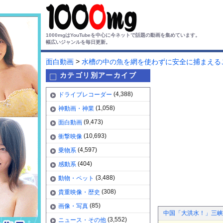
1000mgはYouTubeを中心に今ネットで話題の動画を集めています。
幅広いジャンルを毎日更新。
>
面白動画
水槽の中の魚を網を使わずに安全に捕まえる
カテゴリ別アーカイブ
(4,388)
ドライブレコーダー
(1,058)
神動画・神業
(9,473)
面白動画
(10,693)
衝撃映像
(4,597)
乗物系
(404)
感動系
(3,488)
動物・ペット
(308)
貴重映像・歴史
(85)
画像・写真
中国「大洪水！」三峡
(3,552)
ニュース・その他