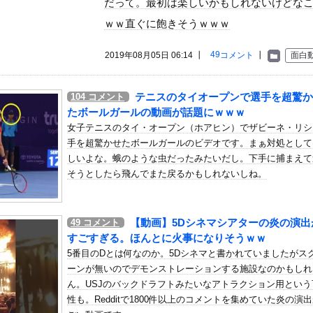
だって。最初は楽しいかもしれないけどな
いう自炊最強のメシｗｗｗｗｗｗｗｗ
ｗｗ直ぐに飽きそうｗｗｗ
している。私の知らないスマホで連絡を取り合い、日中会ったりしてい...
・アイリッシュ、マ○コ（女性器）披露
49
2019年08月05日 06:14 ┃
コメント
┃
面白
ぇ「2足の靴下を履いては洗濯するのを繰り返していたんだけど今日1...
って、何で日本の避難所って10年前と同レベルなの(ドン引き
テニスのタイオープンで選手を超驚か
104
コメント
とちょくちょくお互いの家に行き来したりしていたら、まぁ物が無くな...
たボールガールの動画が話題にｗｗｗ
ボ道「エヴァンゲリオン弐号機（TVシリーズVer.）」アクショ...
女子テニスのタイ・オープン（ホアヒン）でザビーネ・リシ
）ミニストップでトラックと衝突したドラレコが（ノ∇`）
手を超驚かせたボールガールのビデオです。まぁ対処として
しいよな。蛾のような虫だったみたいだし。下手に捕まえて
、フライデーに不意討ちされてしまうｗｗｗｗｗ（画像あり）
そうとしたら飛んでまた戻るかもしれないしね。
んじゃなかった…」 日本を知ってしまったディズニー信者、帰国後『...
さん、番組の企画でハッスルしすぎてしまうｗｗｗｗｗｗ
 64勝51敗 .557 リーグ3位 地区3位 ←これ
【動画】5Dシネマシアターの炎の演出
49
コメント
すごすぎる。ほんとに火事になりそうｗｗ
CK教えろ。それ買う。ちな現場仕事
5番目のDとは何なのか。5Dシネマと書かれていましたがス
ーンが無いのでデモンストレーションする施設なのかもしれ
ンドールは誰が受賞すべき?」エンバペ、今季無冠でも初受賞か!?...
ん。USJのバックドラフトみたいなアトラクション用という
曲タイトル、『イチャイチャ虫』ｗｗｗ★2
性も。Redditで1800件以上のコメントを集めていた炎の演