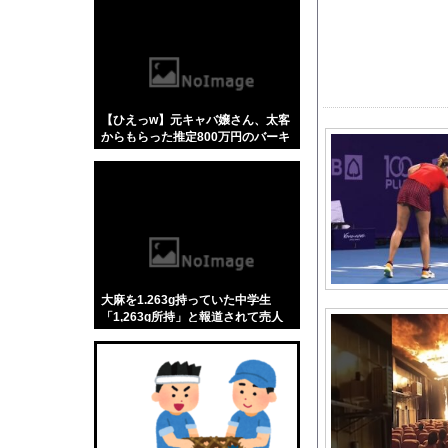
【悲報】「蕎麦」とか
【4/4】嫁が浮気を
【エ□画像】 ビリー
【にじさんじ】はかち
【ひえっw】元キャバ嬢さん、太客
【悲報】韓国人「え待
からもらった推定800万円のバーキ
仲のいいママグループ
ンを官邸に出した結果絶句する事態
になってしまうw w w w w w w w
【エヴァンゲリオン】ロ
【動画】両方馬鹿（笑
【悲報】米倉涼子さん
海外「日本なんて行く
【画像】エチビデ女優
大麻を1.263g持っていた中学生
ボストン・レッドソックス
「1,263g所持」と報道されて売人
みたいにされてしまう
おすすめのG-SHO
やっぱり肉が好き
外国人「2026年バロ
【珍報】日向坂さん新