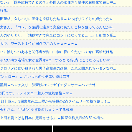
ない」「国を維持できるの？」外国人の永住許可要件の厳格化で在日中...
行る。
田望結、久しぶりに画像を投稿した結果→やっぱりワイらの姫だったw...
女さん、『コレ』を強調し過ぎて完全にあたしこ枠を狙ってるんだがw...
人のやりとり、「地獄すぎて完全にコントになってる……」と衝撃を受...
大臣、ワースト１位が同点でこの人ｗｗｗｗｗｗ
止に陥りつつあると関係者が告白、特に役に立たないくせに高給だけ毟...
ゃない海水浴場で女が全裸オ○ニーすると3分以内にこうなるらしいｗ...
ジロザメに食い殺された男子高校生の画像、これ公開されちゃダメなや...
ブンクロー』 ← こいつらのタチ悪い率は異常
部員←ベンチ入り 強豪校のジャガイモダンサー←ベンチ外
万円です」←ディズニー超えの強気価格ｗｗｗ
回戦】巨人、3回裏無死二三塁から笹原の2点タイムリーで勝ち越し！...
会社さん、”サ終”相次ぎ倒産しまくってる模様
回る賃上げを日本に定着させる」 →国家公務員月給3.51％増へ...
国で認めてるもの 「キムチ」あと3つは？