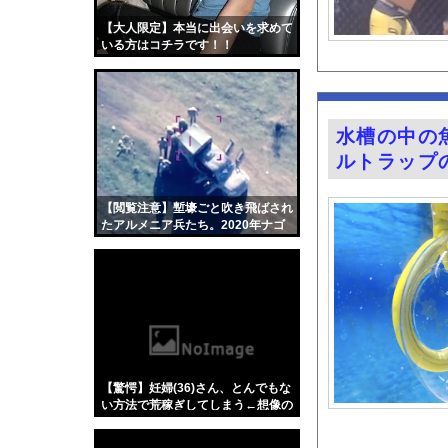
お前ら「日本も核武装
【大人限定】本当に出会いを求めて
【画像】小倉優子(42
いる方はコチラです！！
【動画】ショートスリ
パチンコスロット中毒
『悪役令嬢転生おじさ
水槽の中の
おすすめのG-SHO
ルトラップ
家系ラーメンにチャー
TBS新人アナ ブラ
【閲覧注意】塹壕ごと吹き飛ばされ
たアルメニア兵たち。2020年ナゴ
【悲報】ラッパーさん
ルノ・カラバフ紛争の空爆映像まと
め。
【悲報】BYDの軽E
グラビア界の“がん攻
今の時期 河口で釣れ
【Xの車窓から】オー
【ポロリ悲話】ネット
【驚愕】妊婦(36)さん、とんでもな
【衝撃】「かわいい虫
い方法で荒稼ぎしてしまう←想像の
１００倍はヤバくてワロエナイ…
「アメリカのヤンキー