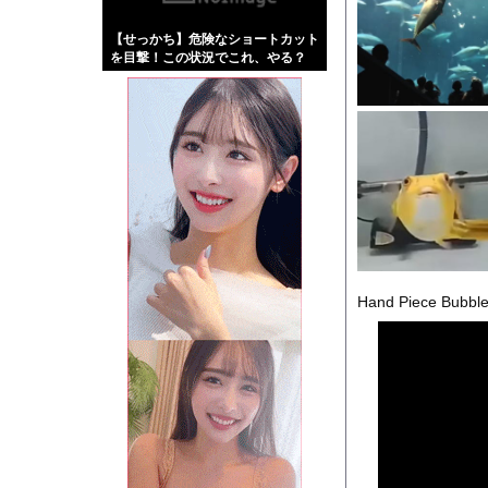
【画像】伊藤舞雪とか
【せっかち】危険なショートカット
【緊急】肛門にスティ
を目撃！この状況でこれ、やる？
お知らせ
【動画】これはお見事
Powered by livedo
1000m
このページは
示されません。
Hand Piece Bubble 