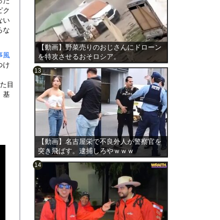
った
ピク
ない
ろな
【動画】野菜売りのおじさんにドローン
事風
を特攻させるおそロシア。
つけ
見た目
。基
のは表
【動画】名古屋栄で不良外人が警察官を
突き飛ばす。逮捕しろやｗｗｗ