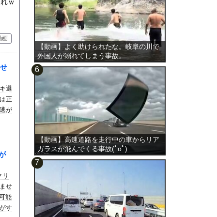
これｗ
動画
【動画】よく助けられたな。岐阜の川で
外国人が溺れてしまう事故。
せ
キ選
は正
逃が
【動画】高速道路を走行中の車からリア
ガラスが飛んでくる事故(ﾟoﾟ)
が
クリ
ませ
可能
出がす