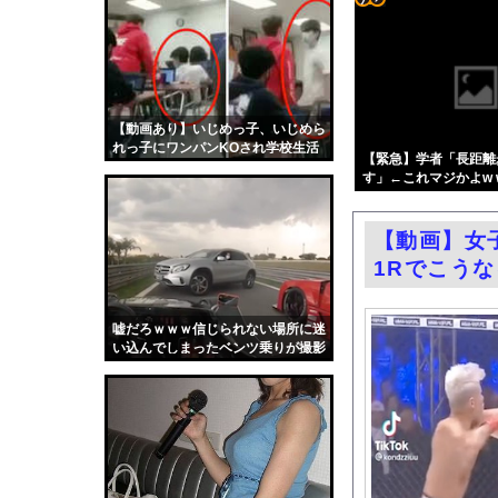
只今病院にて糖尿病の
コテ
「BYD RACCOは
リン
【画像】コメ 損切り
- 固
北朝鮮の弾道ミサイル
定リ
【動画あり】いじめっ子、いじめら
「外国人受け入れ反対
れっ子にワンパンKOされ学校生活
ンク
【緊急】学者「長距離
【悲報】Q：なぜ辺野
が終わるｗｗｗ
す」←これマジかよw w w
自動
乳首の立ちっぷりが凄
更新
【ニュース】 広島記
【動画】女
ツー
和田海佑、写真集がエ
1Rでこう
ル
エロ漫画『冥婚の花嫁』
路上駐車経験率が過去
嘘だろｗｗｗ信じられない場所に迷
い込んでしまったベンツ乗りが撮影
中国「大洪水！」三峡
されるｗｗｗ
職場の人妻と不倫をし
韓国国会、サッカー前
日本旅行キャンセルす
うちのネコが目の前に