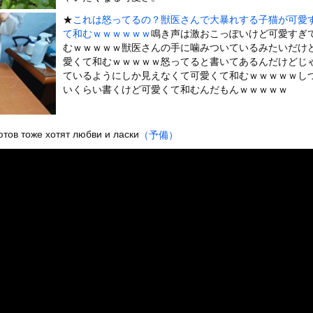
いうＡＶ女優ｗｗｗｗｗｗｗｗｗｗw
★
これは怒ってるの？獣医さんで大暴れする子猫が可愛
ックのり入れたけど出てこないの！！
て和むｗｗｗｗｗｗ
鳴き声は激おこっぽいけど可愛すぎ
むｗｗｗｗｗ獣医さんの手に噛みついているみたいだけ
愛くて和むｗｗｗｗｗ怒ってると書いてあるんだけどじ
たな。岐阜の川で外国人が溺れてしまう事故。
ているようにしか見えなくて可愛くて和むｗｗｗｗｗし
いくらい書くけど可愛くて和むんだもんｗｗｗｗｗ
or 相互RSS
тов тоже хотят любви и ласки
（予備）
g
が管理しています。 RSS設定 更新順130件まで。それ以降の古いも