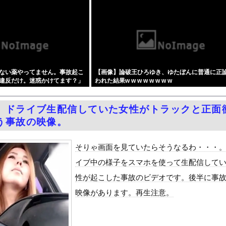
版社、どこの会社もマジでやばいwwwww
売人」と肩組みショット「小園海斗」に注がれる“厳しい視線” 「...
イナが核放棄しなければロシア侵攻しなかった」！
ツカーのティザー画像「第3弾」を公開！
ACE」の人気が低下・・・
ない薬やってません。事故起こ
【画像】論破王ひろゆき、ゆたぼんに普通に正
本に多額の寄付していた。知人「誰にも知られなくてもいい、と公表し...
違反だけ。迷惑かけてます？」
われた結果w w w w w w w w
円安は輸出が伸びで日本経済ホクホク！」⇒ 世界に売る物が無さすぎ...
いでも聞いてくれる同級生と付き合ったら脳みそ破壊されたお話』をr...
】ドライブ生配信していた女性がトラックと正面
50％OFFキャンペーン」開催！人気の最新作・AVデビュー作品...
う事故の映像。
OFFセールを開催 part4
Dと診断された当時、世間はまだPTSDという言葉は浸透されてい...
そりゃ画面を見ていたらそうなるわ・・・
て、ついに、、、
イブ中の様子をスマホを使って生配信して
風13号「三峡直撃予測」中国「上流大洪水！（三峡上流」中国都市「...
性が起こした事故のビデオです。後半に事
代表監督を追及「なぜ負けたのか」
映像があります。再生注意。
べきか…1万年ぶり史上最大級の火山の兆し＝韓国の反応
いた。私が上に物を投げるフリをする → 猫はこうなります…