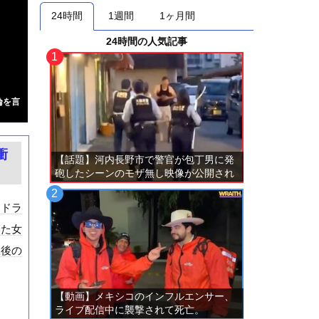
24時間
1週間
1ヶ月間
24時間の人気記事
論を言
衝
【話題】河内長野市で警官が包丁男に発
砲したシーンのモザ無し映像が公開され
る。
。ドラ
いた女
故後の
【動画】メキシコのインフルエンサー、
ライブ配信中に襲撃されて死亡。