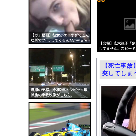
【悲報】最近の漫画出
コテ
【
】「ゾンビたばこ
リン
石破茂前総理「ウクラ
- 固
ミツオカ、新型スポー
定リ
【ガチ動画】彼女がエロすぎてこん
「THE NORTH F
な所でフ○ラしてくるんだがｗｗｗ
ンク
【悲報】広末涼子「危
中居正広（無職）、熊
ｗｗ
してません。スピード
自動
【悲報】円安容認派「
←これw w w w w w
更新
エロ漫画『どんなお願
【死亡事故
ツー
【第4弾】FANZA「
突してしま
ル
FANZAが夏のAV50％
渡邊渚さん「私がPTS
逮捕の予感。令和2年のシビック環
状族の車載映像がこちら。
職場の人妻と不倫をし
中国「台風接近！」台
韓国国会、サッカー前
日本旅行キャンセルす
うちのネコが目の前に