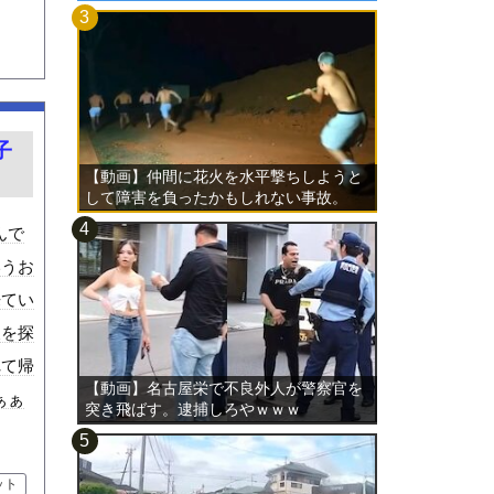
子
【動画】仲間に花火を水平撃ちしようと
して障害を負ったかもしれない事故。
んで
いうお
来てい
犬を探
れて帰
【動画】名古屋栄で不良外人が警察官を
ぁぁ
突き飛ばす。逮捕しろやｗｗｗ
ット