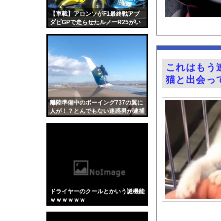
【驚愕】SNSで異性
【車載】アロンソがF1最終戦アブ
【動画】韓国アイドル
ダビGPで走らせたルノーR25がい
い音すぎる。
車中泊できる軽のオス
一般人を遥かに超えた
熊本地震で居酒屋から
これはもう
【昆虫食】食用コオロ
猫と出会っ
二郎ってニンニク要ら
【朗報】マツダ、新型
離陸準備中のボーイング737の翼に
人が！？とんでもない迷惑男が逮捕
畑下由佳アナ ニット
される。
積水ハウス「地面師に
『Re：ゼロから始め
【画像】キス釣りする
【Xの車窓から】オー
【ポロリ悲話】ネット
ドライヤーのクールとかいう謎機能
【衝撃】「かわいい虫
ｗｗｗｗｗｗ
「アメリカのヤンキー