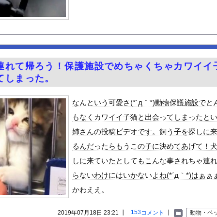
とやりとり《不倫》になる？→既婚男女の約7割がまさかの『こう』回...
さん、エロさが限界点を超えてしまう
スメ
最高のIcupを持つ超一般人がAVデビュー！！
温泉が湧き出るｗｗｗｗｗ
連れて帰ろう！保護施設でめちゃくちゃカワイイ
ギビジネスで破産したグリラス社長 みんなにコオロギ食を広める為に...
てしまった。
んよな
CX-5が売れて黒字転換！！
なんという可愛さ(*´д｀*)動物保護施設でと
の胸元がくっきり！！
もなくカワイイ子猫と出会ってしまったと
55億円騙し取られた…」 ワイ「はえーかわいそう…会社滅茶苦茶や...
姉さんの投稿ビデオです。飼う子を探しに
る異世界生活』60話感想 氷上のバトル！レグルスの権能とは！
るんだったらもうこの子に決めてあげて！
んや
しに来ていたとしてもこんな事されちゃ連
ビスかと思ったら野生の炊飯器で草 ほか
らないわけにはいかないよね(*´д｀*)はぁぁ
で拡散してるおっぱいポロリ動画、何故か叩かれる・・・
かわええ。
」ランキング、ついに発表される
がアジア人にケンカを売った結果ｗｗｗ」 ほか
153
2019年07月18日 23:21 ┃
コメント
┃
動物・ペ