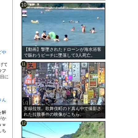
【動画】撃墜されたドローンが海水浴客
どや
で賑わうビーチに墜落して3人死亡。
あげて
今フ
9日に
さん
実録拉致。歌舞伎町のド真ん中で撮影さ
を解
れた拉致事件の映像がこちら。
がか
ｗｗ
しち