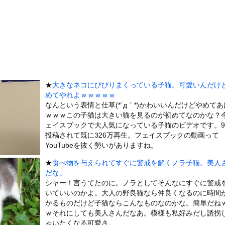
、熊本で被災地支援中に発熱… 「緊急で病院に向かい点滴を打ったら...
術ミスで『正常な脳』を摘出 → 患者は自発呼吸不可能な植物状態に
名な川上産業、社名を「プチプチ株式会社」に変更されるｗｗｗｗｗ
の稚魚さん、金平糖みたいでカワイイｗ
大病院で脳腫瘍手術→“腫瘍の無い部位”を摘出 2度「腫瘍ではな...
あった。これはキメラですか？ → 謎の生物はこちらです…
★
大きなネコにびびりまくっている子猫。可愛いんだけ
発光する球体」!? コロラド上空に現れた正体不明物体の目撃談【...
めてやれよｗｗｗｗｗ
7)さん、7年ぶり『FRIDAY』表紙で神ボディ大解放
なんという表情と仕草(*´д｀*)かわいいんだけどやめて
ｗｗｗこの子猫は大きい猫を見るのが初めてなのかな？
ータースライダーをやるとこうなる
ェイスブックで大人気になっている子猫のビデオです。
チューブライディング、チューブの中からの映像が凄い
投稿されて既に326万再生。フェイスブックの動画って
の大学ヤリサーの流出エロ動画（顔出し）が一番抜ける
YouTubeを抜く勢いがありますね。
代表に激怒！『惨憺たる結果、徹底的な刷新が必要だ』と監督や協会を...
★
食べ物を与えられてすぐに警戒を解くノラ子猫。美人
だな。
唐揚げ屋ｗｗｗｗｗ
シャー！言うてたのに。ノラとしてそんなにすぐに警戒
癖ブッ刺さりで精子ドクドク作られるわｗｗｗｗ
いていいのかよ。大人の野良猫なら仲良くなるのに時間
で行列、出来ない
かるものだけど子猫ならこんなものなのかな。簡単だね
ｗそれにしても美人さんだなあ。模様も私好みだし誘拐
に点火 マンホールが爆発しふた吹き飛ぶ
ゃいたくなる可愛さ。