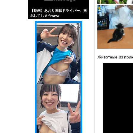
【画像】伊藤舞雪とか
【動画】あおり運転ドライバー、敗
【緊急】肛門にスティ
北してしまうwww
お知らせ
【動画】よく助けられ
Powered by livedo
Животные из прию
1000m
このページは
示されません。