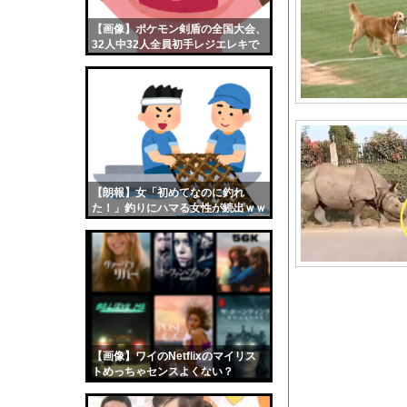
【江別事件】大学生リ
【画像】ポケモン剣盾の全国大会、
【画像】おまえらくん
32人中32人全員初手レジエレキで
【画像】この女優さん
完全にワンパターンｗｗｗ
【朗報】齋藤飛鳥、前
【画像】おまえらこう
海外「日本よ、お前が
勇気を出して白人美女
10年もの間浮気して
【朗報】女「初めてなのに釣れ
た！」釣りにハマる女性が続出ｗｗ
ウクライナ侵攻以降、
ｗ
【配信者】「金バエ」
【画像】女の子「危機
私「ちょっと、人の家
【画像】どのくノ一を
【朗報】菅直人元総理
【画像】ワイのNetflixのマイリス
【小池百合子】この動
トめっちゃセンスよくない？
wwwwwww
【画像】親しみやすさ1