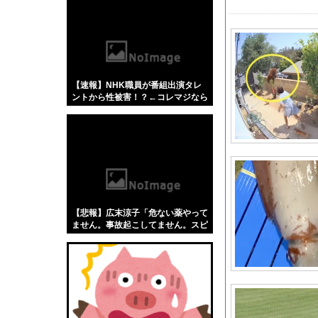
【悲報】「蕎麦」とか
【4/4】嫁が浮気を
海外「日本の住宅街に
【画像】40歳のお姉
【速報】NHK職員が番組出演タレ
英国人「ようこそ」冨
ントから性被害！？←コレマジなら
【朗報】 海邉朱莉、
ヤバくねーか？
「彼氏居ないんでしょ
【デレマス漫画】シン
スマスロバジリスク4
ジャンポケ斎藤と代理
Jリーグ本日開幕ｗｗ
【悲報】広末涼子「危ない薬やって
【日向坂46】Zepp 
ません。事故起こしてません。スピ
ード違反だけ。迷惑かけてます？」
大阪府警の犯人射殺動
←これw w w w w w
【GIF動画】宮城の
【画像】ジャンプ人気
SES10年目のワイ、