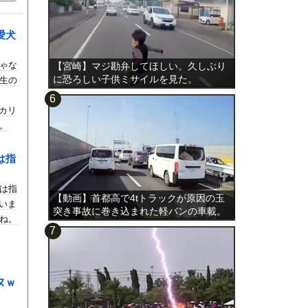
愛犬
ゃな
【宮崎】マジ勘弁してほしい。久しぶり
に恐ろしい子供ミサイルを見た。
生の
れカリ
。
は指
は指
【動画】首都高で4tトラックが原因の玉
ていま
突き事故に巻き込まれた軽バンの車載。
ね。
ヌｗ