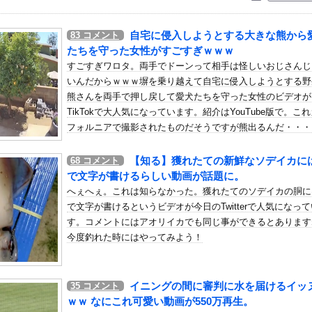
いう自炊最強のメシｗｗｗｗｗｗｗｗ
している。私の知らないスマホで連絡を取り合い、日中会ったりしてい...
自宅に侵入しようとする大きな熊から
83
コメント
こんなレ●プ魔が潜んでるとかマジかよ…さすがHENTAIの国…」
たちを守った女性がすごすぎｗｗｗ
さん、ガチでシコらせにくるｗ
すごすぎワロタ。両手でドーンって相手は怪しいおじさんじ
いんだからｗｗｗ塀を乗り越えて自宅に侵入しようとする野
安健洋、クリスタルパレス加入が決定的に！メディカル検査をパス！現...
熊さんを両手で押し戻して愛犬たちを守った女性のビデオが
「ビキニデカい動画」が出回る→ミーグリが売れるｗｗｗｗｗｗ
TikTokで大人気になっています。紹介はYouTube版で。こ
？〇〇君と付き合ったら？」とか言ってくるウザい人なんなの？しかも...
フォルニアで撮影されたものだそうですが熊出るんだ・・・
デレラガールズの日常「愛を伝えて♡」を公開
【知る】獲れたての新鮮なソデイカに
68
コメント
（アクロス/ユニバーサル）
で文字が書けるらしい動画が話題に。
人のやりとり、「地獄すぎて完全にコントになってる……」と衝撃を受...
へぇへぇ。これは知らなかった。獲れたてのソデイカの胴に
ｗｗｗｗｗｗｗｗ
で文字が書けるというビデオが今日のTwitterで人気になっ
Osaka、客席が想像以上にヤバい…
す。コメントにはアオリイカでも同じ事ができるとあります
今度釣れた時にはやってみよう！
画、全く撃ち殺す必要なかったwww
可愛すぎるチアさん、甲子園で発見される
漫画最新刊の表紙、ヤバ過ぎる。お前ら元ネタ分かるか？
イニングの間に審判に水を届けるイッ
35
コメント
転職するか迷う
ｗｗ なにこれ可愛い動画が550万再生。