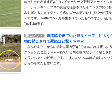
めっちゃかわええ(*´д｀*)マイナーリーグ野球フォート・ウ
ンチ殺人主犯の男(当時18歳)に「無期懲役」の判決
ン・ティンキャップスの試合で撮影されたイニングの間に審
の机がこの女の子の椅子にされてたらｗｗｗ
水を届けるジェイクという名のゴールデンレトリバーが可愛
、可愛すぎる
デオです。Twitterで550万再生されていたものですが、紹介
屈みで完全に見えてる動画が拡散されてしまう…
YouTube版で。
いう地雷系の女子高生って好きじゃないの？
道路脇で寝ていた野良イッヌ、巨大な
59
コメント
ナンバーワンだ」 熊本地震直後の日本の対応のスピードに世界が衝撃
物に起こされて死ぬほど驚くｗｗｗ
にチン凸したアジア人短小男
、爆笑されてしまうｗｗｗ
「なんだよ？」からの絶妙な間が(*´д｀*)まぁこれは正しい
た嫁。まさかと思い長男のDNA鑑定をするがいいな？と問うと、元嫁...
クションだと思うｗｗｗ寝ている所を巨大なサイに起こされ
くワンちゃんのビデオです。これもたぶん以前紹介したネパ
ロシア軍兵士のHIV感染が2000％急増…ウクライナメディア！
からのものだと思います。
のSNS更新が1週間途絶え、様々な憶測が飛び交う。1週間ぶりの投...
管理フォーーーーム！！！」
の金庫触らないでよ！」キチママ『そこに金庫があったから、開けてみ...
快楽責めしたいｗｗｗｗｗ
、まさかの再評価ｗｗｗｗｗｗｗｗｗｗ
画が削除されたら察してください。ヤクザ以上の要求を出す都議会の実...
00％アイドル、水着グラビアでセクシー撮wwwwwwwアプガ鍛...