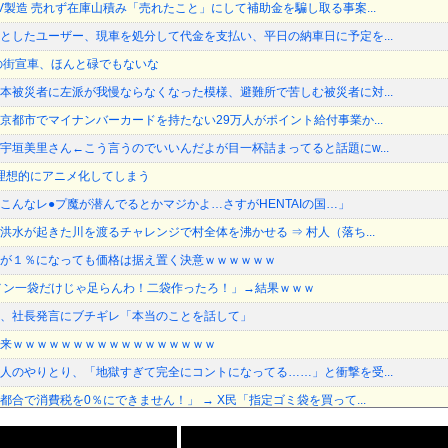
V製造 売れず在庫山積み「売れたこと」にして補助金を騙し取る事案...
としたユーザー、現車を処分して代金を支払い、平日の納車日に予定を...
の街宣車、ほんと碌でもないな
本被災者に左派が我慢ならなくなった模様、避難所で苦しむ被災者に対...
京都市でマイナンバーカードを持たない29万人がポイント給付事業か...
宇垣美里さん←こう言うのでいいんだよが目一杯詰まってると話題にw...
を理想的にアニメ化してしまう
こんなレ●プ魔が潜んでるとかマジかよ…さすがHENTAIの国…」
洪水が起きた川を渡るチャレンジで村全体を沸かせる ⇒ 村人（落ち...
が１％になっても価格は据え置く決意ｗｗｗｗｗｗ
メン一袋だけじゃ足らんわ！二袋作ったろ！」→結果ｗｗｗ
、社長発言にブチギレ「本当のことを話して」
来ｗｗｗｗｗｗｗｗｗｗｗｗｗｗｗｗｗ
人のやりとり、「地獄すぎて完全にコントになってる……」と衝撃を受...
合で消費税を0％にできません！」 → X民「指定ゴミ袋を買って...
マスカット約400房が果樹園から盗まれる 参議院議員「日本人で...