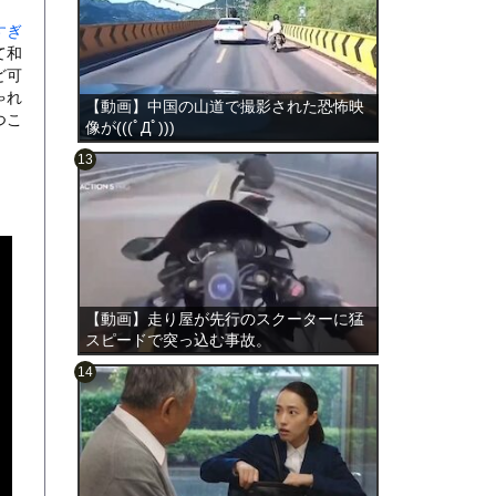
すぎ
て和
ど可
ゃれ
【動画】中国の山道で撮影された恐怖映
つこ
像が(((ﾟДﾟ)))
のは表
【動画】走り屋が先行のスクーターに猛
スピードで突っ込む事故。