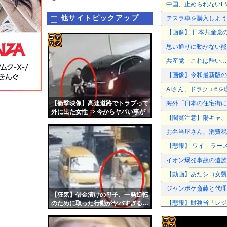
中国、止められないE
他サイトピックアップ
テスラ車を購入しよう
【画像】 日本共産党
思い通りに動かない熊
コテ
共産党「これは酷い…
リン
【画像】令和最新版の
- 固
AIさん、ドラクエ6
定リ
【衝撃映像】高速道路でトラブって
海外「日本の住宅街に
ンク
外に出た女性 ⇒ 今からヤバい事が
【閲覧注意】陽キャ、
起こります・・・
自動
お弁当屋さん、消費税
更新
【悲報】 ワイ「ラー
ツー
イオン爆発事故の遺族
ル
【動画】あたシコ女襲
ジャンポケ斎藤と代理
【狂気】借金漬けの母子、一発逆転
【悲報】財務省「レジ都
のために取った行動がヤバすぎる…
【悲報】今度はシャイン