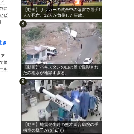
ェイ
判に
【動画】サッカーの試合中の落雷で選手1
いビ
人が死亡、12人が負傷した事故。
は
生き
リア
て驚
【動画】パキスタンの山の麓で撮影され
ール
た鉄砲水が地獄すぎる。
【動画】地震発生時の熊本総合病院の手
術室の様子が(((ﾟДﾟ)))