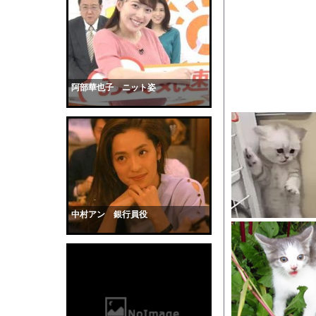
【悲報】へずまりゅう
【速報】京大病院、手
【衝撃】プチプチで有
【画像】巨大マンボウ
【衝撃】50代女性、京
阿部華也子 ニット姿
そこには目と口と鼻が
6時間動かず浮かんだ「
【画像】小倉ゆうか(2
全く泳げない人がウォ
【動画】サーフィンで
【黒歴史】こういう昔
中村アン 銀行員役
韓国人「安貞桓が韓国
ケンタッキーとか言う
【画像】このAVが性
【悲報】味噌ラーメン
【中国】男の子が爆竹