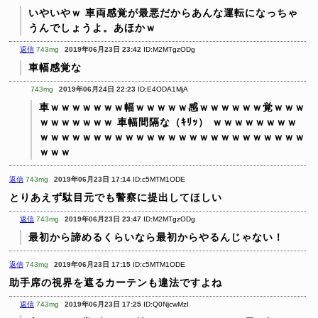
いやいやｗ
車両感覚が最悪だからあんな運転になっちゃ
うんでしょうよ。あほかｗ
返信
743mg
2019年06月23日 23:42
ID:M2MTgzODg
車幅感覚な
743mg
2019年06月24日 22:23
ID:E4ODA1MjA
車ｗｗｗｗｗｗｗ幅ｗｗｗｗｗ感ｗｗｗｗｗｗ覚ｗｗｗ
ｗｗｗｗｗｗｗ
車幅間隔な（ｷﾘｯ）
ｗｗｗｗｗｗｗｗ
ｗｗｗｗｗｗｗｗｗｗｗｗｗｗｗｗｗｗｗｗｗｗｗｗｗ
ｗｗｗ
返信
743mg
2019年06月23日 17:14
ID:c5MTM1ODE
とりあえず駄目元でも警察に提出してほしい
返信
743mg
2019年06月23日 23:47
ID:M2MTgzODg
最初から諦めるくらいなら最初からやるんじゃない！
返信
743mg
2019年06月23日 17:15
ID:c5MTM1ODE
助手席の視界を遮るカーテンも違法ですよね
返信
743mg
2019年06月23日 17:25
ID:Q0NjcwMzI