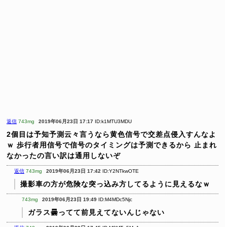
返信
743mg
2019年06月23日 17:17
ID:k1MTU3MDU
2個目は予知予測云々言うなら黄色信号で交差点侵入すんなよ
ｗ
歩行者用信号で信号のタイミングは予測できるから
止まれ
なかったの言い訳は通用しないぞ
返信
743mg
2019年06月23日 17:42
ID:Y2NTkwOTE
撮影車の方が危険な突っ込み方してるように見えるなｗ
743mg
2019年06月23日 19:49
ID:M4MDc5Njc
ガラス曇ってて前見えてないんじゃない