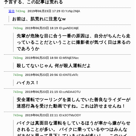
予言する、この記事は荒れる
返信
743mg
2019年06月23日 17:29
ID:YzNjc2MjA
お前は、肌荒れに注意なw
743mg
2019年06月23日 18:19
ID:gwNDI1MjE
先輩が危険な目に合う一番の原因は、自分がちんたら走
っていることだということに撮影者が気づく日は来るの
であろうか
743mg
2019年06月23日 18:50
ID:M5NjE5Nzc
殺してないじゃん
何が殺人運転だよ
743mg
2019年06月23日 20:56
ID:I0NTExNTc
ハイカス！
743mg
2019年06月23日 21:15
ID:czNDA4OTU
安全運転でツーリングを楽しんでいた善良なライダーが
迷惑行為を受けた動画ですね。これは許せませんね！
743mg
2019年06月23日 22:11
ID:k3OTMzODY
バイクは真面目な運転をしているほうが車から嫌がらせ
されることが多い。
バイクに乗っているやつはみんな
ガキだと思って見下しているバカが多いし。
このハイ