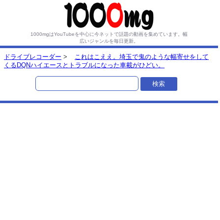
1000mgはYouTubeを中心に今ネットで話題の動画を集めています。
幅
広いジャンルを毎日更新。
ドライブレコーダー
>
これはこええ。埼玉で鬼のような幅寄せをして
くるDQNハイエースとトラブルになった車載がひどい。