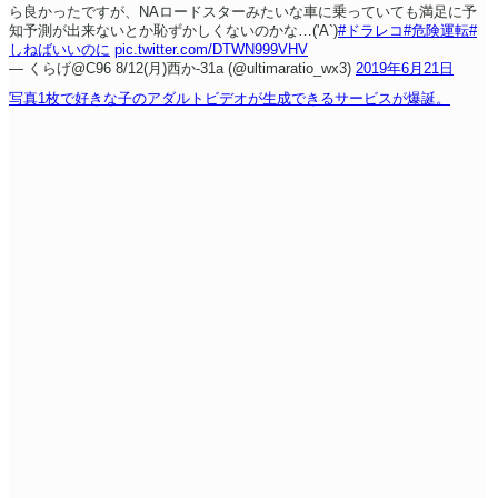
ら良かったですが、NAロードスターみたいな車に乗っていても満足に予
知予測が出来ないとか恥ずかしくないのかな…('A`)
#ドラレコ
#危険運転
#
しねばいいのに
pic.twitter.com/DTWN999VHV
— くらげ@C96 8/12(月)西か-31a (@ultimaratio_wx3)
2019年6月21日
写真1枚で好きな子のアダルトビデオが生成できるサービスが爆誕。