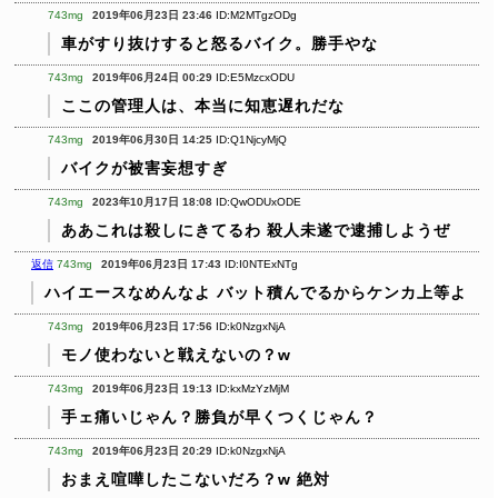
743mg
2019年06月23日 23:46
ID:M2MTgzODg
車がすり抜けすると怒るバイク。勝手やな
743mg
2019年06月24日 00:29
ID:E5MzcxODU
ここの管理人は、本当に知恵遅れだな
743mg
2019年06月30日 14:25
ID:Q1NjcyMjQ
バイクが被害妄想すぎ
743mg
2023年10月17日 18:08
ID:QwODUxODE
ああこれは殺しにきてるわ
殺人未遂で逮捕しようぜ
返信
743mg
2019年06月23日 17:43
ID:I0NTExNTg
ハイエースなめんなよ
バット積んでるからケンカ上等よ
743mg
2019年06月23日 17:56
ID:k0NzgxNjA
モノ使わないと戦えないの？w
743mg
2019年06月23日 19:13
ID:kxMzYzMjM
手ェ痛いじゃん？勝負が早くつくじゃん？
743mg
2019年06月23日 20:29
ID:k0NzgxNjA
おまえ喧嘩したこないだろ？w 絶対