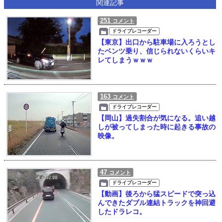
関連記事
251
コメント
ドライブレコーダー
【東京】出口から駐車場に入ろうとし
たベンツ乗り、信じられないくらいキ
レてしまうｗｗｗ
163
コメント
ドライブレコーダー
【岡山】過失割合が気になる。追い越
しが被ってしまった時に起きる事故の
映像。
47
コメント
ドライブレコーダー
【動画】後ろから猛スピードで突っ込
んできたダブル連結トラックを神回避
したドラレコ。