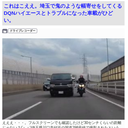
これはこええ。埼玉で鬼のような幅寄せをしてくる
DQNハイエースとトラブルになった車載がひど
い。
ドライブレコーダー
えええ・・・。フルスクリーンでも確認したけど30センチくらいの距離
じゃない？(´･_･`)埼玉県川口市付近の国道298号線で撮影されたという