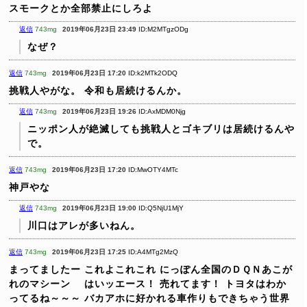
スモークとか全部禁止にしろよ
返信
743mg
2019年06月23日 23:49
ID:M2MTgzODg
なぜ？
返信
743mg
2019年06月23日 17:20
ID:k2MTk2ODQ
挑戦人やがな。
令和も居続けるんか。
返信
743mg
2019年06月23日 19:26
ID:AxMDM0Njg
ニッポン人が絶滅しても挑戦人とゴキブリは居続けるんや
で。
返信
743mg
2019年06月23日 17:20
ID:MwOTY4MTc
神戸やな
返信
743mg
2019年06月23日 19:00
ID:Q5NjU1MjY
川口はアレが多いねん。
返信
743mg
2019年06月23日 17:25
ID:A4MTg2MzQ
まってましたー
これよこれこれ
にっぽん全国のＤＱＮあこが
れのマシーン
はいッエース！
売れてます！
トヨタはわか
ってるね～～～
バカアホに好かれる車作りもできちゃう世界