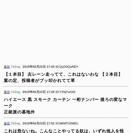
返信
743mg
2019年06月23日 17:45
ID:QyODQwNDY
【１本目】 左レーン走ってて、これはないわな
【２本目】
案の定、投稿者がブッ叩かれてて草
返信
743mg
2019年06月23日 17:45
ID:Y5NjYwODI
ハイエース
黒
スモーク
カーテン
一桁ナンバー
後ろの変なマ
ーク
正統派の基地外
返信
743mg
2019年06月23日 17:51
ID:M4MTU3MDU
これは危ないね。こんなことやってる奴は、いずれ他人を怪