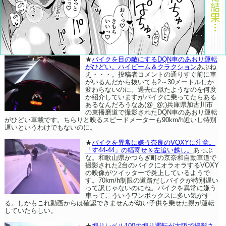
★
バイクを目の敵にするDQN車のあおり運転
がひどい。ハイビーム＆クラクション
あぶね
え・・・。投稿者コメントの通りすぐ前に車
がいるんだから抜いても2～30メートルしか
変わらないのに。過去に似たようなのを何度
か紹介していますがバイクに乗ってたらある
あるなんだろうなあ(@_@;)兵庫県加古川市
の東播磨道で撮影されたDQN車のあおり運転
がひどい車載です。ちらりと映るスピードメーターも90km/h近いし特別
遅いというわけでもないのに。
★
バイクを異常に嫌う奈良のVOXYに注意。
「す44-44」の幅寄せ＆左追い越し。
あっぶ
な。和歌山県かつらぎ町の京奈和自動車道で
撮影された2台のバイクにオラオラするVOXY
の映像がツイッターで炎上しているようで
す。70km/h制限の道路だしバイクが特別遅い
って訳じゃないのにね。バイクを異常に嫌う
車ってこういうワンボックスに多い気がす
る。しかもこれ動画からは確認できませんが幼い子供を乗せた親が運転
していたらしい。
★
煽りレベル100の煽り運転が大阪で撮影さ