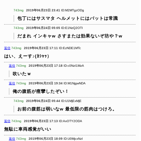
743mg
2019年06月23日 23:41
ID:M2MTgzODg
包丁にはサスマタ
ヘルメットにはバットは常識
743mg
2019年06月24日 05:05
ID:E1NzQ2OTI
だまれ インキャw さすまたは効果ないぞ坊や？w
返信
743mg
2019年06月23日 17:11
ID:EzNDE1MTc
はい、えーす♪(ｶｼｬｯ）
返信
743mg
2019年06月23日 17:18
ID:c0NzI1MzA
吹いたｗ
返信
743mg
2019年06月23日 19:34
ID:M1NjgwNDA
俺の腹筋が痙攣したぞい！
743mg
2019年06月24日 05:44
ID:U1MjExMjE
お前の腹筋は弱いなw
最低限の筋肉はつけろ。
返信
743mg
2019年06月23日 17:13
ID:AxOTY2ODA
無駄に車両感覚がいい
返信
743mg
2019年06月23日 18:09
ID:U0MjcxNzI