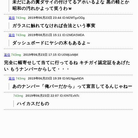
未だにあの糞ダサイの付けてるアホいるよな
黒の軽とか
昭和の汚れかよって笑うわｗ
返信
743mg
2019年06月23日 23:44
ID:M2MTgzODg
ガラスに触れてなければ合法という事実
返信
743mg
2019年08月21日 15:11
ID:I2MDA5MDA
ダッシュボードにヤシの木もあるよ～
返信
743mg
2019年06月23日 17:15
ID:U0MjUzMjM
完全に幅寄せして当てに行ってるね
キチガイ認定証をあげた
い
もうナンバーからして・・・
返信
743mg
2019年06月23日 19:39
ID:M1NjgwNDA
あのナンバー「俺パーだから」って宣言してるんじゃねー
743mg
2019年06月23日 22:07
ID:I0NTExNTc
ハイカスだもの