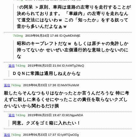
↑の阿呆
＞原則、車両は道路の左寄りを走行することが
決められております。
「車線内」の左寄りを走れなん
て道交法にはないわｗ
この「知ったか」をする奴って
昔から多いんだよなぁｗ
743mg
2019年06月24日 17:46
ID:QwMDI4MjE
昭和のキープレフトだなｗ
もしくは原チャの免許しか
持ってないか
せいぜい左側通行的な意味しかないのに
な
返信
743mg
2019年06月23日 21:04
ID:A4MTg2MzQ
ＤＱＮに常識は通用しねえからな
返信
743mg
2019年06月23日 17:30
ID:MxNTAzMzM
殺したらそんなつもりはなかったとか言うんだろうな
特に考
えずに殺しに来るくせにやったことの責任を取らないクズし
かいないから関わるだけ損
返信
743mg
2019年06月23日 19:47
ID:M1NjgwNDA
同意。クズをゴミ箱に入れたい！
返信
743mg
2019年06月23日 17:37
ID:IyMTQwODg