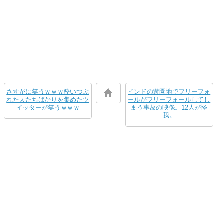
さすがに笑うｗｗｗ酔いつぶ
インドの遊園地でフリーフォ
れた人たちばかりを集めたツ
ールがフリーフォールしてし
イッターが笑うｗｗｗ
まう事故の映像。12人が怪
我。