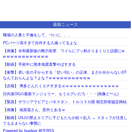
最新ニュース
職場の人妻と不倫をして、ついに、、、
PCパーツ高すぎて自作する人減ってるよな
【画像】令和最新版の剛力彩芽、ワイらにブッ刺さりまくりと話題にw
w w w w w w w w w w w w
【動画】手術中に熊本地震直撃やばすぎる
【衝撃】若い女の子からする「甘い匂い」の正体、まさか分からないDT
なんておらんよな？よな？w w w w w w w w w w w
【吉報】 博多どんたくエチすぎるｗｗｗｗｗｗｗｗｗｗｗｗｗｗｗ
日向坂OGの最新ランジェリー、もうエグいだろ・・・(画像どーん)
【緊急】サウジアラビアとパキスタン、トルコ３カ国 相互防衛協定締結
【画像】 福原遥さん、意外とあるｗ
【動画】USJの禁止エリアに子どもたちが続々乱入 → スタッフが注意し
ても止まらない事態に
Powered by livedoor 相互RSS