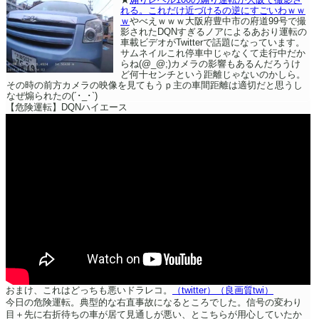
れる。これだけ近づけるの逆にすごいわｗｗ
ｗ
やべえｗｗｗ大阪府豊中市の府道99号で撮
影されたDQNすぎるノアによるあおり運転の
車載ビデオがTwitterで話題になっています。
サムネイルこれ停車中じゃなくて走行中だか
らね(@_@;)カメラの影響もあるんだろうけ
ど何十センチという距離じゃないのかしら。
その時の前方カメラの映像を見てもうｐ主の車間距離は適切だと思うし
なぜ煽られたの(´･_･`)
【危険運転】DQNハイエース
おまけ、これはどっちも悪いドラレコ。
（twitter）
（良画質twi）
今日の危険運転。
典型的な右直事故になるところでした。
信号の変わり
目＋先に右折待ちの車が居て見通しが悪い、とこちらが用心していたか