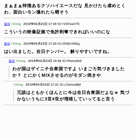
まぁまぁ特徴あるクソハイエースだな
見かけたら虐めとく
わ、面白いモン撮れたら晒そう
返信
743mg
2019年06月23日 17:39
ID:Y2NTkwOTE
こういうの映像証拠で免許剥奪できればいいのにな
返信
743mg
2019年06月23日 17:43
ID:U5NDc5MDg
はい出ました。在日ナンバー。
解りやすいですね。
返信
743mg
2019年06月23日 19:36
ID:I5NzkzMzE
わが国はザイニチ合衆国ですよ
いまごろ気づきました
か？
とにかくMIXさせるのがモダン焼きや
743mg
2019年06月24日 17:31
ID:c1NzAwMjM
冗談はともかくほんとに今は在日合衆国だよなｗ
気づ
かないうちに3世4世が増殖していってると言う