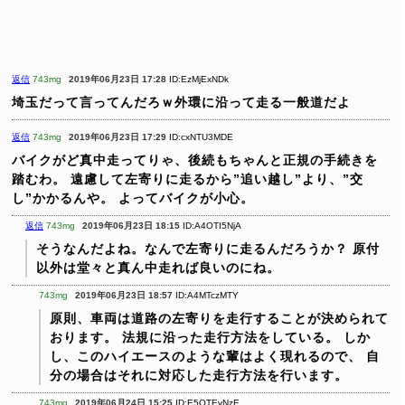
返信
743mg
2019年06月23日 17:28
ID:EzMjExNDk
埼玉だって言ってんだろｗ外環に沿って走る一般道だよ
返信
743mg
2019年06月23日 17:29
ID:cxNTU3MDE
バイクがど真中走ってりゃ、後続もちゃんと正規の手続きを
踏むわ。
遠慮して左寄りに走るから”追い越し”より、”交
し”かかるんや。
よってバイクが小心。
返信
743mg
2019年06月23日 18:15
ID:A4OTI5NjA
そうなんだよね。なんで左寄りに走るんだろうか？
原付
以外は堂々と真ん中走れば良いのにね。
743mg
2019年06月23日 18:57
ID:A4MTczMTY
原則、車両は道路の左寄りを走行することが決められて
おります。
法規に沿った走行方法をしている。
しか
し、このハイエースのような輩はよく現れるので、
自
分の場合はそれに対応した走行方法を行います。
743mg
2019年06月24日 15:25
ID:E5OTEyNzE