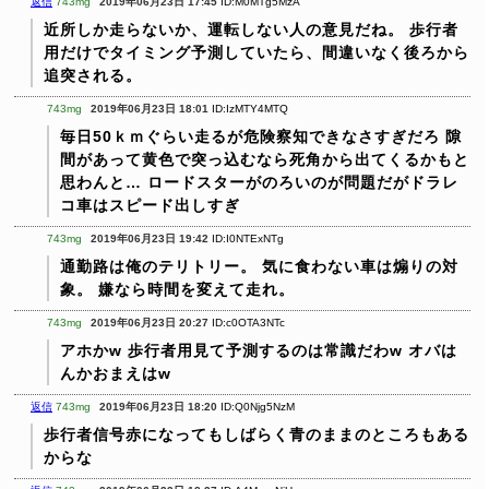
返信
743mg
2019年06月23日 17:45
ID:M0MTg5MzA
近所しか走らないか、運転しない人の意見だね。
歩行者
用だけでタイミング予測していたら、間違いなく後ろから
追突される。
743mg
2019年06月23日 18:01
ID:IzMTY4MTQ
毎日50ｋｍぐらい走るが危険察知できなさすぎだろ
隙
間があって黄色で突っ込むなら死角から出てくるかもと
思わんと…
ロードスターがのろいのが問題だがドラレ
コ車はスピード出しすぎ
743mg
2019年06月23日 19:42
ID:I0NTExNTg
通勤路は俺のテリトリー。
気に食わない車は煽りの対
象。
嫌なら時間を変えて走れ。
743mg
2019年06月23日 20:27
ID:c0OTA3NTc
アホかw 歩行者用見て予測するのは常識だわw
オバは
んかおまえはw
返信
743mg
2019年06月23日 18:20
ID:Q0Njg5NzM
歩行者信号赤になってもしばらく青のままのところもある
からな