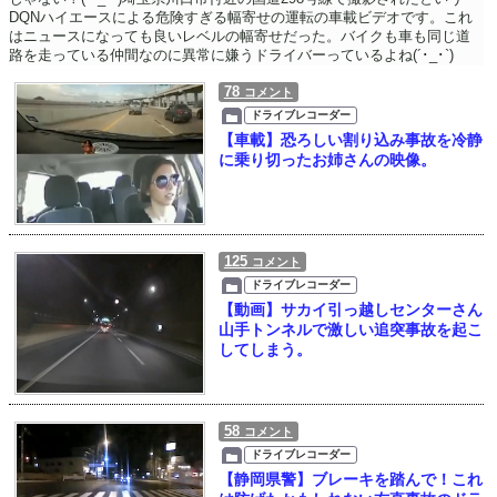
DQNハイエースによる危険すぎる幅寄せの運転の車載ビデオです。これ
はニュースになっても良いレベルの幅寄せだった。バイクも車も同じ道
路を走っている仲間なのに異常に嫌うドライバーっているよね(´･_･`)
78
コメント
ドライブレコーダー
【車載】恐ろしい割り込み事故を冷静
に乗り切ったお姉さんの映像。
125
コメント
ドライブレコーダー
【動画】サカイ引っ越しセンターさん
山手トンネルで激しい追突事故を起こ
してしまう。
58
コメント
ドライブレコーダー
【静岡県警】ブレーキを踏んで！これ