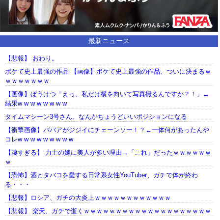
最新ニュース
【悲報】 おわり。
ボケて史上最強の作品 【画像】ボケて史上最強の作品、ついに決まるｗ
ｗｗｗｗｗｗｗ
【画像】ぼうけつ「えっ、私だけ横を向いて写真撮るんですか？！」→
結果w w w w w w w w
タイムマシーン3号さん、なんかちょうどいいポジションになる
【衝撃画像】ババアがジジイにチェーンソー！？←一体何があったんや
コレw w w w w w w w w
【凄すぎる】 力士の嫁に美人が多い理由→「これ」だったｗｗｗｗｗｗ
ｗ
【恐怖】酒とタバコを愛する日常系女性YouTuber、ガチで体が終わ
る・・・
【悲報】ロシア、ガチの大炎上ｗｗｗｗｗｗｗｗｗｗｗｗ
【悲報】 楽天、ガチで逝くｗｗｗｗｗｗｗｗｗｗｗｗｗｗｗｗｗｗｗｗ