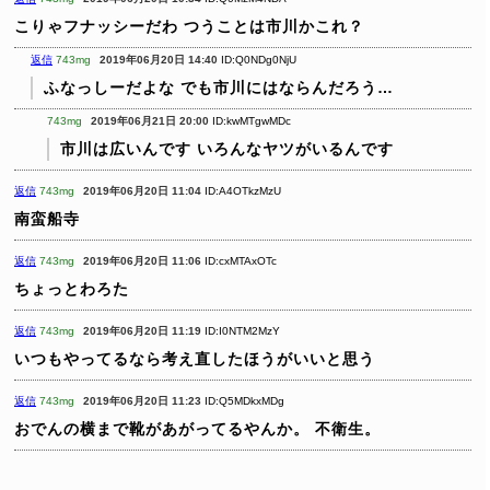
こりゃフナッシーだわ
つうことは市川かこれ？
返信
743mg
2019年06月20日 14:40
ID:Q0NDg0NjU
ふなっしーだよな
でも市川にはならんだろう…
743mg
2019年06月21日 20:00
ID:kwMTgwMDc
市川は広いんです
いろんなヤツがいるんです
返信
743mg
2019年06月20日 11:04
ID:A4OTkzMzU
南蛮船寺
返信
743mg
2019年06月20日 11:06
ID:cxMTAxOTc
ちょっとわろた
返信
743mg
2019年06月20日 11:19
ID:I0NTM2MzY
いつもやってるなら考え直したほうがいいと思う
返信
743mg
2019年06月20日 11:23
ID:Q5MDkxMDg
おでんの横まで靴があがってるやんか。
不衛生。