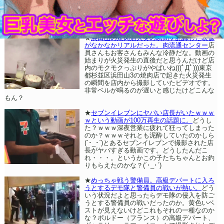
★
浜田山の焼肉店火災の瞬間を記録した映像
がなかなかリアルだった。肉流通センター
店
員さんもお客さんもみんな冷静だな。動画の
始まりが火災発生の直後だと思うんだけど店
内のモクモクっぷりがやばいね(((ﾟДﾟ)))東京
都杉並区浜田山3の焼肉店で起きた火災発生
の瞬間を店内から撮影していたビデオです。
非常ベルが鳴るのが遅いと感じたけどこんな
もん？
★
セブンイレブンにヤバい店長がいたｗｗｗ
ｗという動画が100万再生の話題に。
どうし
た？ｗｗｗ深夜営業に疲れて狂ってしまった
のか？ｗｗｗそれとも泥酔していたのかしら
(´･_･`)とあるセブンイレブンで撮影された店
長がヤバすぎる動画です。どうしたんだこ
れ・・・。というかこの子たちちゃんとお釣
りもらえたのかな？(´･_･`)
★
めっちゃ戦う警備員。高級デパートに入ろ
うとするデモ隊と警備員の戦いが熱い。
どう
いう状況だよと思ったらデモ隊の侵入を防ご
うとする警備員の戦いだったのか。黄色いベ
ストが見えないけどこれもそれの一種なのか
な？ボルドー（フランス）の高級デパート、