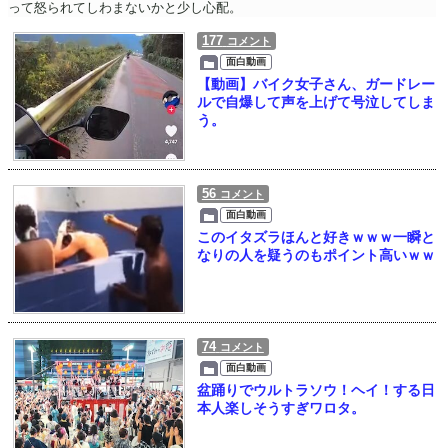
って怒られてしわまないかと少し心配。
177
コメント
面白動画
【動画】バイク女子さん、ガードレー
ルで自爆して声を上げて号泣してしま
う。
56
コメント
面白動画
このイタズラほんと好きｗｗｗ一瞬と
なりの人を疑うのもポイント高いｗｗ
74
コメント
面白動画
盆踊りでウルトラソウ！ヘイ！する日
本人楽しそうすぎワロタ。