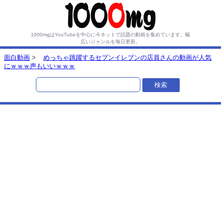
1000mgはYouTubeを中心に今ネットで話題の動画を集めています。
幅
広いジャンルを毎日更新。
面白動画
>
めっちゃ跳躍するセブンイレブンの店員さんの動画が人気
にｗｗｗ声もいいｗｗｗ