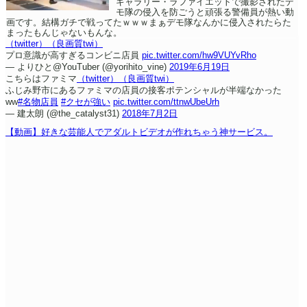
ギャラリー・ラファイエットで撮影されたデ
モ隊の侵入を防ごうと頑張る警備員が熱い動
画です。結構ガチで戦ってたｗｗｗまぁデモ隊なんかに侵入されたらた
まったもんじゃないもんな。
（twitter）
（良画質twi）
プロ意識が高すぎるコンビニ店員
pic.twitter.com/hw9VUYvRho
— よりひと@YouTuber (@yorihito_vine)
2019年6月19日
こちらはファミマ
（twitter）
（良画質twi）
ふじみ野市にあるファミマの店員の接客ポテンシャルが半端なかった
ww
#名物店員
#クセが強い
pic.twitter.com/ttnwUbeUrh
— 建太朗 (@the_catalyst31)
2018年7月2日
【動画】好きな芸能人でアダルトビデオが作れちゃう神サービス。