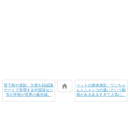
登下校や遅刻、欠席を顔認識
ペットの身体測定。ワンちゃ
ゲートで管理する中国深セン
んとニャンコの違いという動
市の学校が世界の最先端。
画があるあるすぎて人気に。