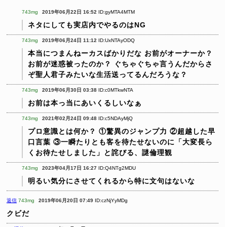
743mg
2019年06月22日 16:52
ID:gyMTA4MTM
ネタにしても実店内でやるのはNG
743mg
2019年06月24日 11:12
ID:UxNTAyODQ
本当につまんねーカスばかりだな
お前がオーナーか？
お前が迷惑被ったのか？
ぐちゃぐちゃ言うんだからさ
ぞ聖人君子みたいな生活送ってるんだろうな？
743mg
2019年06月30日 03:38
ID:c0MTkwNTA
お前は本っ当にあいくるしいなぁ
743mg
2021年02月24日 09:48
ID:c5NDAyMjQ
プロ意識とは何か？
①驚異のジャンプ力
②超越した早
口言葉
③一瞬たりとも客を待たせないのに「大変長ら
くお待たせしました」と詫びる、謎倫理観
743mg
2023年04月17日 16:27
ID:Q4NTg2MDU
明るい気分にさせてくれるから特に文句はないな
返信
743mg
2019年06月20日 07:49
ID:czNjYyMDg
クビだ