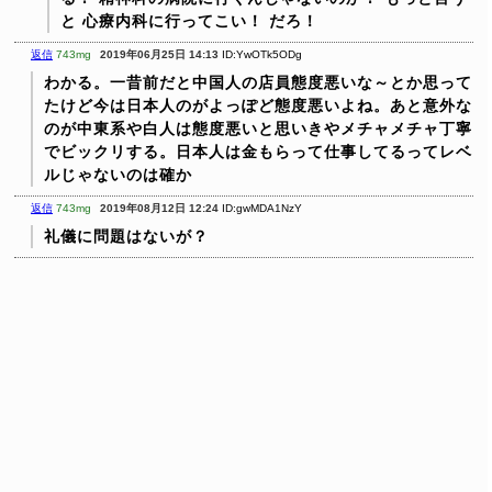
と 心療内科に行ってこい！
だろ！
返信
743mg
2019年06月25日 14:13
ID:YwOTk5ODg
わかる。一昔前だと中国人の店員態度悪いな～とか思って
たけど今は日本人のがよっぽど態度悪いよね。あと意外な
のが中東系や白人は態度悪いと思いきやメチャメチャ丁寧
でビックリする。日本人は金もらって仕事してるってレベ
ルじゃないのは確か
返信
743mg
2019年08月12日 12:24
ID:gwMDA1NzY
礼儀に問題はないが？