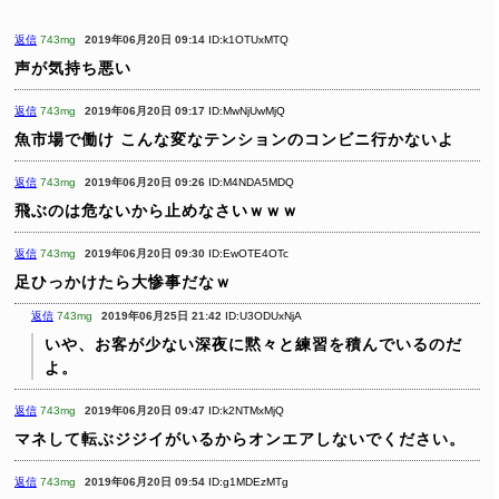
返信
743mg
2019年06月20日 09:14
ID:k1OTUxMTQ
声が気持ち悪い
返信
743mg
2019年06月20日 09:17
ID:MwNjUwMjQ
魚市場で働け
こんな変なテンションのコンビニ行かないよ
返信
743mg
2019年06月20日 09:26
ID:M4NDA5MDQ
飛ぶのは危ないから止めなさいｗｗｗ
返信
743mg
2019年06月20日 09:30
ID:EwOTE4OTc
足ひっかけたら大惨事だなｗ
返信
743mg
2019年06月25日 21:42
ID:U3ODUxNjA
いや、お客が少ない深夜に黙々と練習を積んでいるのだ
よ。
返信
743mg
2019年06月20日 09:47
ID:k2NTMxMjQ
マネして転ぶジジイがいるからオンエアしないでください。
返信
743mg
2019年06月20日 09:54
ID:g1MDEzMTg