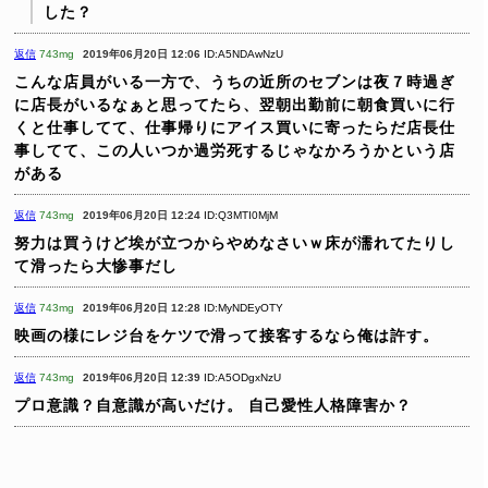
した？
返信
743mg
2019年06月20日 12:06
ID:A5NDAwNzU
こんな店員がいる一方で、うちの近所のセブンは夜７時過ぎ
に店長がいるなぁと思ってたら、翌朝出勤前に朝食買いに行
くと仕事してて、仕事帰りにアイス買いに寄ったらだ店長仕
事してて、この人いつか過労死するじゃなかろうかという店
がある
返信
743mg
2019年06月20日 12:24
ID:Q3MTI0MjM
努力は買うけど埃が立つからやめなさいｗ床が濡れてたりし
て滑ったら大惨事だし
返信
743mg
2019年06月20日 12:28
ID:MyNDEyOTY
映画の様にレジ台をケツで滑って接客するなら俺は許す。
返信
743mg
2019年06月20日 12:39
ID:A5ODgxNzU
プロ意識？自意識が高いだけ。
自己愛性人格障害か？