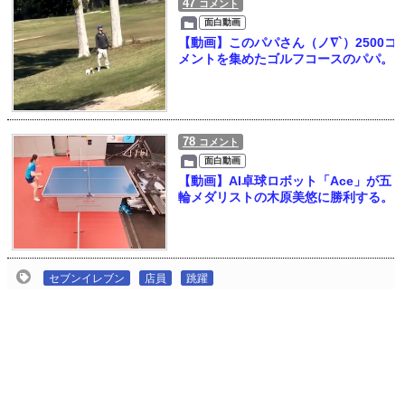
47
コメント
面白動画
【動画】このパパさん（ノ∇`）2500コ
メントを集めたゴルフコースのパパ。
78
コメント
面白動画
【動画】AI卓球ロボット「Ace」が五
輪メダリストの木原美悠に勝利する。
セブンイレブン
店員
跳躍