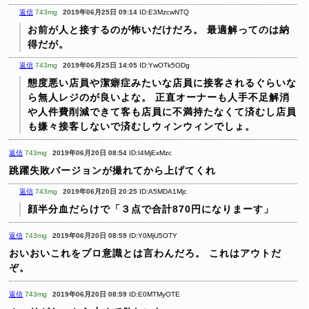
返信
743mg
2019年06月25日 09:14
ID:E3MzcwNTQ
お前が人と接するのが怖いだけだろ。
最適解ってのは納
得だが。
返信
743mg
2019年06月25日 14:05
ID:YwOTk5ODg
態度悪い店員や潔癖症みたいな店員に接客されるぐらいな
ら無人レジのが良いよな。
正直オーナーも人手不足解消
や人件費削減できて客も店員に不満持たなくて済むし店員
も嫌々接客しないで済むしウィンウィンでしょ。
返信
743mg
2019年06月20日 08:54
ID:I4MjExMzc
跳躍失敗バージョンが撮れてから上げてくれ
返信
743mg
2019年06月20日 20:25
ID:A5MDA1Mjc
顔半分血だらけで「３点で合計870円になりまーす」
返信
743mg
2019年06月20日 08:59
ID:Y0MjU5OTY
おいおいこれをプロ意識とは言わんだろ。
これはアウトだ
ぞ。
返信
743mg
2019年06月20日 08:59
ID:E0MTMyOTE