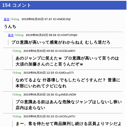
154
コメント
返信
743mg
2019年06月20日 07:47
ID:I4MDE3NjI
うんち
返信
743mg
2019年06月20日 08:26
ID:A5MTU5NjM
プロ意識が高いって感覚がわからねえ
むしろ逆だろ
743mg
2019年06月20日 09:56
ID:I4ODEwMDY
あのジャンプに笑えたｗ
プロ意識が高いって言うのは
大須の加藤さんのこと言うんだぞｗ
743mg
2019年06月20日 12:25
ID:I0MDcwOTI
なめてるよな
什器壊しでもしたらどうすんだ？
普通に
本部にいわれてクビになれ
743mg
2019年06月20日 18:36
ID:g4MDExNDM
プロ意識ある奴はあんな危険なジャンプはしないし狭い
店内は走らない
743mg
2019年06月21日 02:10
ID:U4ODcyNTU
まー、客を待たせて商品陳列し続ける店員よりマシだよ