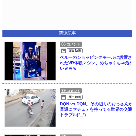
関連記事
66
コメント
面白動画
ペルーのショッピングモールに設置さ
れたVR体験マシン、めちゃくちゃ危な
いｗｗｗ
79
コメント
面白動画
DQN vs DQN。その辺りのおっさんが
普通にマチェテを持ってる世界の交通
トラブル(°_°)