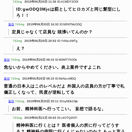
743mg
2019年06月20日 11:36
ID:A1MDY3ODI
ID:gwODQ3Mjcは罰としてヒロカズと同じ髪型にし
ろ！！
返信
743mg
2019年06月20日 16:32
ID:M3NTMzODQ
定員じゃなくて店員な
頭沸いてんのか？
743mg
2019年06月20日 20:52
ID:Y4Nzc4MTg
え？
返信
743mg
2019年06月20日 08:15
ID:M3MTY5ODk
危ないからやめてください。炎上案件ですよこれ
返信
743mg
2019年06月20日 08:15
ID:MxNzcxMDQ
普通の日本人はこのレベルだよ
外国人の店員の方が丁寧で礼
儀正しくなって、民度が逆転してる
返信
743mg
2019年06月20日 20:11
ID:kyNDk1Njk
お前、精神科医へ行ってこい。
妄想で語るな。
743mg
2019年06月21日 00:02
ID:c4OTQ4NTI
精神科医に行くとは？
医者個人の所に行ってどうす
る？
精神科の病院に行くんじゃないのか？
もっと言う