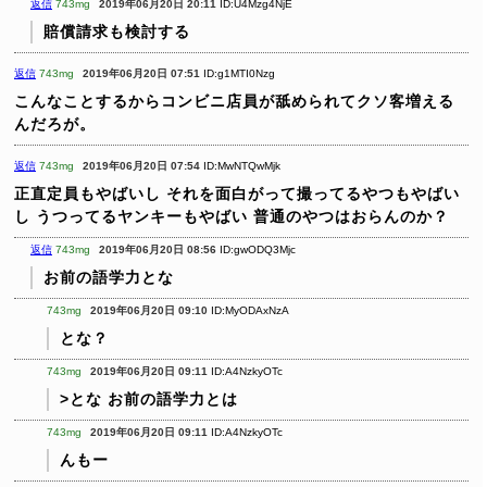
返信
743mg
2019年06月20日 20:11
ID:U4Mzg4NjE
賠償請求も検討する
返信
743mg
2019年06月20日 07:51
ID:g1MTI0Nzg
こんなことするからコンビニ店員が舐められてクソ客増える
んだろが。
返信
743mg
2019年06月20日 07:54
ID:MwNTQwMjk
正直定員もやばいし
それを面白がって撮ってるやつもやばい
し
うつってるヤンキーもやばい
普通のやつはおらんのか？
返信
743mg
2019年06月20日 08:56
ID:gwODQ3Mjc
お前の語学力とな
743mg
2019年06月20日 09:10
ID:MyODAxNzA
とな？
743mg
2019年06月20日 09:11
ID:A4NzkyOTc
>とな
お前の語学力とは
743mg
2019年06月20日 09:11
ID:A4NzkyOTc
んもー