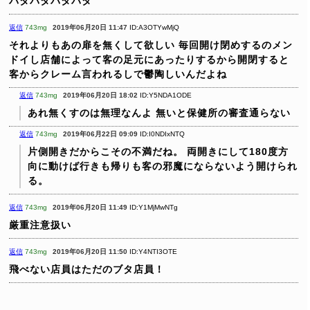
バタバタバタバタ
返信
743mg
2019年06月20日 11:47
ID:A3OTYwMjQ
それよりもあの扉を無くして欲しい
毎回開け閉めするのメン
ドイし店舗によって客の足元にあったりするから開閉すると
客からクレーム言われるしで鬱陶しいんだよね
返信
743mg
2019年06月20日 18:02
ID:Y5NDA1ODE
あれ無くすのは無理なんよ
無いと保健所の審査通らない
返信
743mg
2019年06月22日 09:09
ID:I0NDIxNTQ
片側開きだからこその不満だね。
両開きにして180度方
向に動けば行きも帰りも客の邪魔にならないよう開けられ
る。
返信
743mg
2019年06月20日 11:49
ID:Y1MjMwNTg
厳重注意扱い
返信
743mg
2019年06月20日 11:50
ID:Y4NTI3OTE
飛べない店員はただのブタ店員！