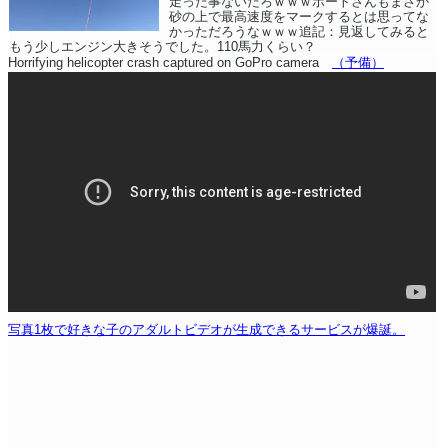
走った事ないだろｗｗｗボートさんもまさか
砂の上で最高速度をマークするとは思ってな
かっただろうなｗｗｗ追記：見返してみると
もう少しエンジン大きそうでした。110馬力くらい？
Horrifying helicopter crash captured on GoPro camera
（予備）
写真1枚で好きな子のアダルトビデオが生成できるサービスが爆誕。