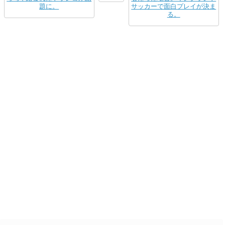
題に。
サッカーで面白プレイが決ま
る。