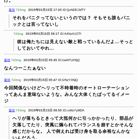
け。
返信
743mg
2019年03月15日 17:20
ID:QzNDE1MTY
それをパニクってないというのでは？
そもそも誰もパニ
ックとは言ってないし
743mg
2019年03月16日 08:17
ID:A4NzA1OTI
彼は俺たちには見えない敵と戦っているんだよ…そっと
しておいてやれ…
返信
743mg
2019年03月15日 05:45
ID:UwNTU2NjQ
なんつーこたぁない
返信
743mg
2019年03月15日 05:47
ID:I2NzY3NjQ
今回関係ないけどヘリって不時着時のオートローテーション
ってあんま意味ないような。みんな大体くたばってるイメー
ジ
返信
743mg
2019年03月15日 08:55
ID:cxMzYyMDA
ヘリが落ちるときって大抵何かに引っかかったり、部品が
欠落してたり、突風に煽られてバランスを崩すとかそんな
感じだからな。
人で例えれば受け身を取る余裕なんかな
いんだろう。