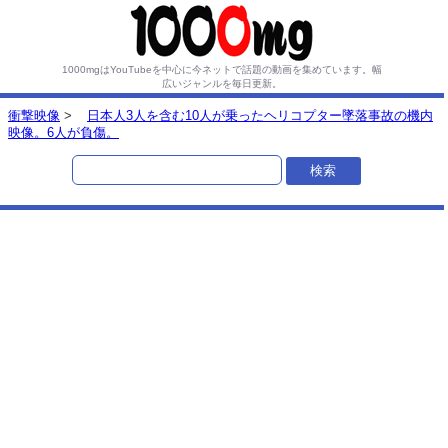
1000mgはYouTubeを中心に今ネットで話題の動画を集めています。
幅
広いジャンルを毎日更新。
衝撃映像
>
日本人3人を含む10人が乗ったヘリコプター墜落事故の機内
映像。6人が負傷。