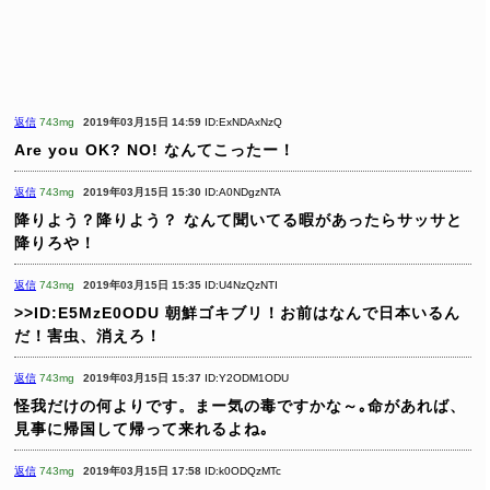
返信
743mg
2019年03月15日 14:59
ID:ExNDAxNzQ
Are you OK?
NO!
なんてこったー！
返信
743mg
2019年03月15日 15:30
ID:A0NDgzNTA
降りよう？降りよう？
なんて聞いてる暇があったらサッサと
降りろや！
返信
743mg
2019年03月15日 15:35
ID:U4NzQzNTI
>>ID:E5MzE0ODU
朝鮮ゴキブリ！お前はなんで日本いるん
だ！害虫、消えろ！
返信
743mg
2019年03月15日 15:37
ID:Y2ODM1ODU
怪我だけの何よりです。まー気の毒ですかな～｡命があれば、
見事に帰国して帰って来れるよね｡
返信
743mg
2019年03月15日 17:58
ID:k0ODQzMTc