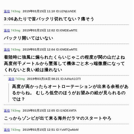
返信
743mg
2019年03月15日 11:10
ID:U2NjUzNDE
3:06あたりで首パックリ切れてない？痛そう
返信
743mg
2019年03月15日 12:02
ID:I0MDEwMTE
パックリ開いてはいない
返信
743mg
2019年03月15日 12:04
ID:I0MDEwMTE
着陸時に強風に煽られたくらいじゃこの程度が関の山だよね
高度何千メートルから墜落して機体ごと木っ端微塵になって
くれないと良い絵は撮れない
返信
743mg
2019年03月16日 08:21
ID:A4NzA1OTI
高度が高かったらオートローテーションが出来る余裕があ
るからね。
むしろ低空のほうがお望みの絵が見られるの
では？
返信
743mg
2019年03月15日 12:05
ID:I1NDE4MTA
こっからゾンビが出て来る海外だラマのスタートやろ
返信
743mg
2019年03月15日 12:51
ID:YzMTQwMzM