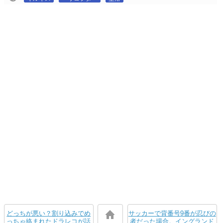
どっちが悪い？割り込みでめ
サッカーで背番号9番が忍びの
っちゃ絡まれたドラレコが話
者だった場合。イングランド