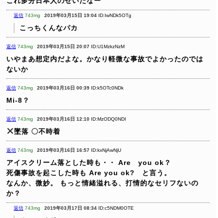
これ多分日本人のせいだなー
返信
743mg
2019年03月15日 19:04
ID:IwNDk5OTg
こっちくんなパカ
返信
743mg
2019年03月15日 20:07
ID:U1MzkzNzM
いやまあ想定内だよな。かなり軽微な事故でよかったのでは
ないか
返信
743mg
2019年03月16日 00:39
ID:k5OTc0NDk
Mi-8？
返信
743mg
2019年03月16日 12:10
ID:MzODQ0NDI
墜落
〇不時着
返信
743mg
2019年03月16日 16:57
ID:kxNjAwNjU
アイスクリーム落とした時も・・
Are you ok？
死傷事故を起こした時も
Are you ok? と言う。
なんか、微妙。
もっと情緒溢れる、打情的なセリフないの
か？
返信
743mg
2019年03月17日 08:34
ID:c5NDM0OTE