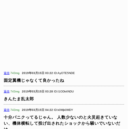
返信
743mg
2019年03月15日 03:22
ID:AyOTE5NDE
固定翼機じゃなくて良かったね
返信
743mg
2019年03月15日 03:28
ID:I1ODk4NDU
きんたま乱太郎
返信
743mg
2019年03月15日 04:22
ID:k0Mjk0MDY
十分パニクってるじゃん。
人数少ないのと火災起きていな
い、機体横転して投げ出されたショックから騒いでいないだ