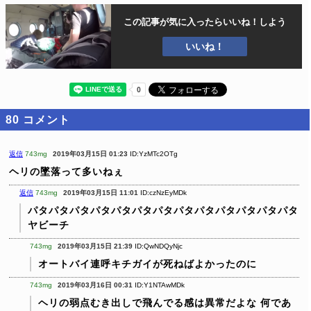
この記事が気に入ったら
いいね！しよう
いいね！
80
コメント
返信
743mg
2019年03月15日 01:23
ID:YzMTc2OTg
ヘリの墜落って多いねぇ
返信
743mg
2019年03月15日 11:01
ID:czNzEyMDk
パタパタパタパタパタパタパタパタパタパタパタパタパタ
ヤビーチ
743mg
2019年03月15日 21:39
ID:QwNDQyNjc
オートバイ連呼キチガイが死ねばよかったのに
743mg
2019年03月16日 00:31
ID:Y1NTAwMDk
ヘリの弱点むき出しで飛んでる感は異常だよな
何であ