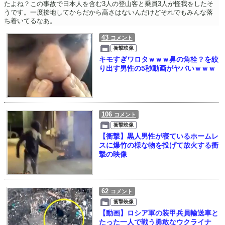
たよね？この事故で日本人を含む3人の登山客と乗員3人が怪我をしたそ
うです。一度接地してからだから高さはないんだけどそれでもみんな落
ち着いてるなあ。
43
コメント
衝撃映像
キモすぎワロタｗｗｗ鼻の角栓？を絞
り出す男性の5秒動画がヤバいｗｗｗ
106
コメント
衝撃映像
【衝撃】黒人男性が寝ているホームレ
スに爆竹の様な物を投げて放火する衝
撃の映像
62
コメント
衝撃映像
【動画】ロシア軍の装甲兵員輸送車と
たった一人で戦う勇敢なウクライナ