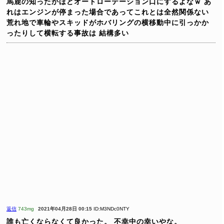
馬鹿の知ったかほどオートローテーション口にするよなｗ
あ
れはエンジンが停まった場合であってこれとは全然関係ない
荒れ地で車輪やスキッドがホバリングの横移動中に引っかか
ったりして横転する事故は
結構多い
返信
743mg
2021年04月28日 00:15
ID:M3NDc0NTY
誰も亡くならなくて良かった。
不幸中の幸いやな。