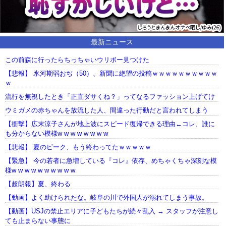
最新ニュース
この前森に行ったらちっちゃいウリボー見つけた
【悲報】 氷河期弱おぢ（50）、新聞に絶望の投稿ｗｗｗｗｗｗｗｗｗｗ
ｗ
流行を無視したとき「正直ダサくね？」ってなるファッション上げてけ
ウミガメの赤ちゃんを放流した人、間違った行動だと言われてしまう
【衝撃】広末涼子さんが地上波にスピード復帰できる理由←コレ、誰に
も分からない模様w w w w w w w w
【悲報】 夏のピーク、もう終わってたｗｗｗｗｗ
【緊急】 今の若者に急増している『コレ』依存、めちゃくちゃ深刻な模
様w w w w w w w w w w
【超朗報】夏、終わる
【動画】よく助けられたな。岐阜の川で外国人が溺れてしまう事故。
【動画】USJの禁止エリアに子どもたちが続々乱入 → スタッフが注意し
ても止まらない事態に