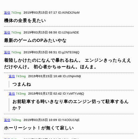
返信
743mg
2019年03月15日 07:17
ID:A0NDI2NzM
機体の全景を見たい
返信
743mg
2019年03月15日 08:50
ID:U2NjUzNDE
最新のゲームのOPみたいやな
返信
743mg
2019年03月15日 08:51
ID:g2NTE0MjQ
着陸しかけたのになんで暴れるねん。
エンジンきったらええ
だけやんけ。
初心者かちゅーねん。ほんま。
返信
743mg
2019年03月15日 10:48
ID:c0NjA4MjI
つまんね
返信
743mg
2019年03月17日 02:42
ID:YzMTYzMjQ
お前駐車する時いきなり車のエンジン切って駐車するん
か？
返信
743mg
2019年03月15日 10:09
ID:Y4ODU1NjE
ホーリーシット！が無くて寂しい