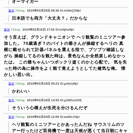
オーマイガー
返信
743mg
2019年03月20日 08:36
ID:A4MzQ3MjU
日本語でも両方「大丈夫？」だからな
返信
743mg
2019年03月16日 17:02
ID:kxNjAwNjU
そう言えば、グランドキャニオンで
ヘリ観覧のミニツアー参
加した。
70歳過ぎ？のバイトの爺さんが操縦するヘリの
真
横に載せられて計器パネルを震える指で、ブツブツ確認しな
がら
操縦してるのを観た時は、景色なんか全然楽しめなかっ
たは。
この爺ちゃんいつポックリ逝くのかと心配で。
気を失
った時の為に操作をよく観て覚えようとしてた健気な俺。
懐
かしい思い出。
返信
743mg
2019年03月18日 09:23
ID:gxNzIyMjU
かわいい
返信
743mg
2019年03月18日 14:55
ID:g3MDUzODE
そういう心構えが生死を分けるんだぞ
返信
743mg
2019年03月20日 12:09
ID:kwNDc2NjU
ヘリ観覧のミニツアーとかあったんだね
サウスリムのツ
アー行ったけど双発機で一度は天候が悪くて当日朝にキャ