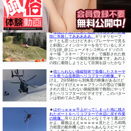
★
怪我人を助けに来た救助ヘリコプターが着
陸に失敗してあああああ。
ギリギリセーフ
か？とも思ったけど大きいプレーヤーで見る
と斜面にメインローターを当てているしダメ
だな(@_@;)ニューメキシコ州ルイドソのス
キー場「スキー・アパッチ」で撮影された救
助ヘリコプターの着陸失敗映像です。あの上
の段に着陸しようとして目測を誤ったかな？
★
信じられない操縦技術で負傷したスキーヤ
ーを救う山岳救助ヘリコプターの映像。
すっ
げえ。2分55秒から別角度の映像があるけど
やっぱりすげえｗｗｗフランスの雪山で撮影
された信じられない操縦技術で救助にやって
きたヘリコプターのビデオです。このパター
ンは初めてみた気がする。
★
はやっｗｗｗ干上がってしまった地に残さ
れたボートをヘリコプターで水辺に戻す作業
の映像。
吊り上げるんじゃなくてそう運ぶの
かよ。最後はええｗｗｗｗｗ見たところ40馬
力程度の船外機っぽいからあんなスピードで