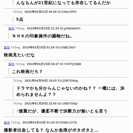
んなもんが21世紀になっても存在してるんだか
743mg
2022年02月01日 00:39
ID:I1MzU3NTc
5点
返信
743mg
2019年03月15日 21:23
ID:g3MzMwNTc
ＮＨＫの印象操作の賜物だね。
返信
743mg
2019年03月15日 01:26
ID:U1MjE2MzY
映画見たいだな
返信
743mg
2019年03月15日 04:37
ID:Y3NTQ5MjM
これ映画だろ？
743mg
2021年04月30日 18:03
ID:Q3MTI0Mzg
ドラマかも分からんじゃないのかね？？
一概には、決
められませんよ？？
743mg
2022年01月30日 22:00
ID:c3MDY0NjU
↑慎重だが、優柔不断で決断力が無いとも言う
返信
743mg
2019年03月15日 01:43
ID:A5MDc2OTE
撮影者出血してる？
なんか血痕がポタポタと…