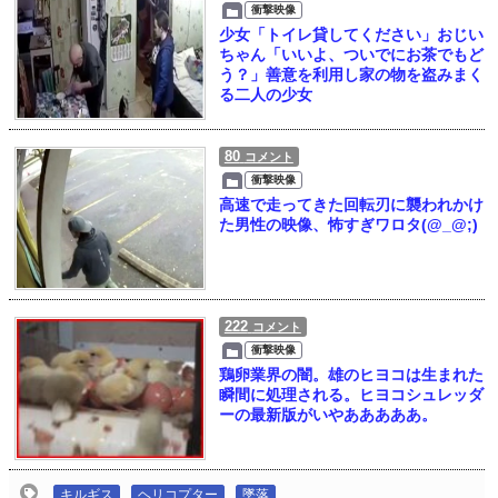
衝撃映像
少女「トイレ貸してください」おじい
ちゃん「いいよ、ついでにお茶でもど
う？」善意を利用し家の物を盗みまく
る二人の少女
80
コメント
衝撃映像
高速で走ってきた回転刃に襲われかけ
た男性の映像、怖すぎワロタ(@_@;)
222
コメント
衝撃映像
鶏卵業界の闇。雄のヒヨコは生まれた
瞬間に処理される。ヒヨコシュレッダ
ーの最新版がいやあああああ。
キルギス
ヘリコプター
墜落