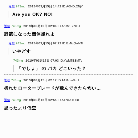
返信
743mg
2019年03月15日 14:42
ID:A0NDc2NjY
Are you OK?
NO!
返信
743mg
2019年03月15日 02:06
ID:A5MzE2NTU
残骸になった機体撮れよ
返信
743mg
2019年03月15日 07:22
ID:ExNzQwNTI
いやどす
743mg
2019年03月17日 07:03
ID:YwMTE3MTg
「でしょ」
の
バカ
どこいった？
返信
743mg
2019年03月15日 02:17
ID:A1MzIwMzU
折れたローターブレードが飛んできたら怖い…
返信
743mg
2019年03月15日 02:55
ID:A1NzA1ODE
思ったより低空