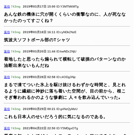
返信
743mg
2019年03月17日 15:00
ID:Y3MTM4MTg
あんな鉄の機体に穴が開くくらいの衝撃なのに、人が死なな
かったのってすごくね？
返信
743mg
2019年03月18日 16:11
ID:cyNDk2NzE
筑波大ソフトボール部のTシャツ
返信
743mg
2019年03月20日 11:44
ID:kwNDc2NjU
着地したと思ったら煽られて横転して破損のパターンなのか
油断出来ないもんだね
返信
743mg
2019年03月28日 02:58
ID:c4ODg3Njc
まるで凍てついた氷上を駆け抜けるわずかな時間と、見とれ
るように繊細に神妙に落ち着いた空間が、目の前から、根こ
そぎ奪われるかのような惨劇に
人々を飲み込んでいった｡
返信
743mg
2019年03月29日 00:21
ID:g4NzQyMzU
これも日本人のせいだろう的に気になるのである。
返信
743mg
2021年04月22日 22:50
ID:Y5MDgxOTg