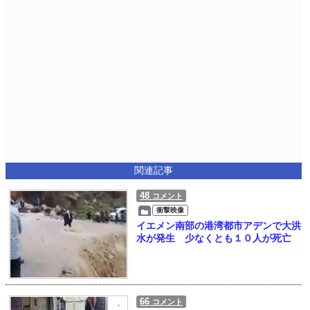
関連記事
48
コメント
衝撃映像
イエメン南部の港湾都市アデンで大洪
水が発生 少なくとも１０人が死亡
66
コメント