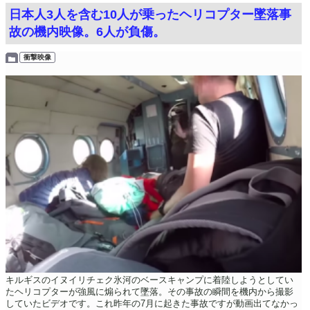
日本人3人を含む10人が乗ったヘリコプター墜落事
故の機内映像。6人が負傷。
衝撃映像
キルギスのイヌイリチェク氷河のベースキャンプに着陸しようとしてい
たヘリコプターが強風に煽られて墜落。その事故の瞬間を機内から撮影
していたビデオです。これ昨年の7月に起きた事故ですが動画出てなかっ