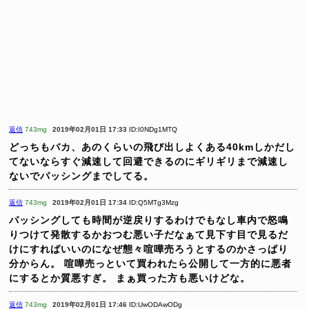
返信
743mg
2019年02月01日 17:33
ID:I0NDg1MTQ
どっちもバカ、あのくらいの飛び出しよくある40kmしかだし
てないならすぐ減速して回避できるのにギリギリまで減速し
ないでパッシングまでしてる。
返信
743mg
2019年02月01日 17:34
ID:Q5MTg3Mzg
パッシングしても時間が逆戻りするわけでもなし車内で怒鳴
りつけて発散するかおつむ悪い子だなぁて見下す目で見るだ
けにすればいいのになぜ態々喧嘩売ろうとするのかさっぱり
分からん。
喧嘩売っといて買われたら公開して一方的に悪者
にするとか質悪すぎ。
まぁ買った方も悪いけどな。
返信
743mg
2019年02月01日 17:46
ID:UwODAwODg