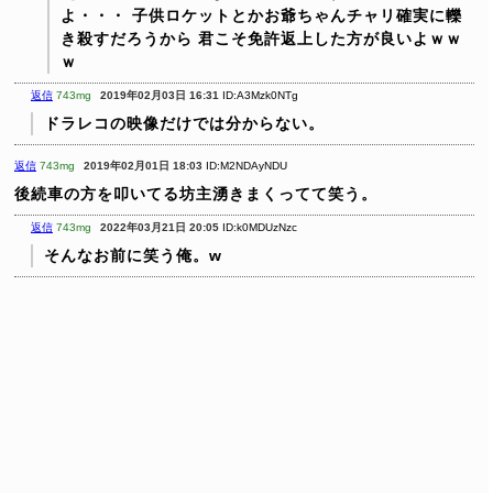
よ・・・
子供ロケットとかお爺ちゃんチャリ確実に轢
き殺すだろうから
君こそ免許返上した方が良いよｗｗ
ｗ
返信
743mg
2019年02月03日 16:31
ID:A3Mzk0NTg
ドラレコの映像だけでは分からない。
返信
743mg
2019年02月01日 18:03
ID:M2NDAyNDU
後続車の方を叩いてる坊主湧きまくってて笑う。
返信
743mg
2022年03月21日 20:05
ID:k0MDUzNzc
そんなお前に笑う俺。w