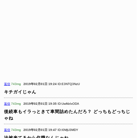
返信
743mg
2019年02月01日 19:24
ID:E3NTQ3NzU
キチガイじゃん
返信
743mg
2019年02月01日 19:35
ID:UwMzIxODA
後続車もイラっときて車間詰めたんだろ？
どっちもどっちじ
ゃね
返信
743mg
2019年02月01日 19:47
ID:I0MjU3MDY
法被来てるから住職なんじゃね