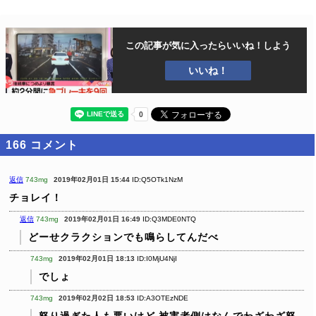
この記事が気に入ったら
いいね！しよう
いいね！
166
コメント
返信
743mg
2019年02月01日 15:44
ID:Q5OTk1NzM
チョレイ！
返信
743mg
2019年02月01日 16:49
ID:Q3MDE0NTQ
どーせクラクションでも鳴らしてんだべ
743mg
2019年02月01日 18:13
ID:I0MjU4NjI
でしょ
743mg
2019年02月02日 18:53
ID:A3OTEzNDE
怒り過ぎた人も悪いけど
被害者側はなんでわざわざ怒