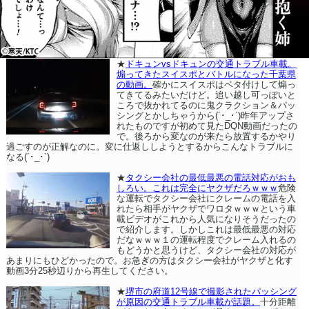
★
ドキュンvsドキュンの交通トラブル車載。
煽ってきたスイスポとバトルになった千葉県
の動画。
確かにスイスポはベタ付けして煽っ
てきてるみたいだけど。追い越し可っぽいと
ころで抜かれてるのに鬼クラクション＆パッ
シングとかしちゃうから(´･_･`)昨年アップさ
れたものですが初めて見たDQN動画だったの
で。後ろから変なのが来たら放置するかやり
過ごすのが正解なのに。変に仕返ししようとするからこんなトラブルに
なる(´･_･`)
★
タクシー会社の最低最悪の電話対応がおも
しろい。これは完全にヤクザだろｗｗｗ
危険
な運転でタクシー会社にクレームの電話を入
れたら相手がヤクザでワロタｗｗｗという車
載ビデオがこれから人気になりそうだったの
で紹介します。しかしこれは最低最悪の対応
だなｗｗｗ１の運転程度でクレーム入れるの
もどうかと思うけど、タクシー会社の対応が
あまりにもひどかったので。お急ぎの方はタクシー会社がヤクザと化す
動画3分25秒辺りから再生してください。
★
堺市の府道12号線で撮影されたパッシング
が原因の交通トラブル車載が話題。
十分距離