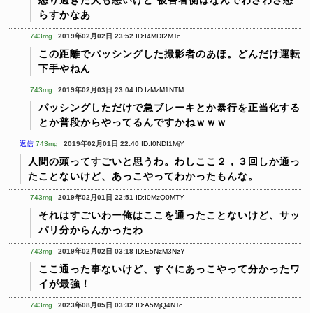
らすかなあ
743mg
2019年02月02日 23:52
ID:I4MDI2MTc
この距離でパッシングした撮影者のあほ。どんだけ運転
下手やねん
743mg
2019年02月03日 23:04
ID:IzMzM1NTM
パッシングしただけで急ブレーキとか暴行を正当化する
とか普段からやってるんですかねｗｗｗ
返信
743mg
2019年02月01日 22:40
ID:I0NDI1MjY
人間の頭ってすごいと思うわ。わしここ２，３回しか通っ
たことないけど、あっこやってわかったもんな。
743mg
2019年02月01日 22:51
ID:I0MzQ0MTY
それはすごいわー俺はここを通ったことないけど、サッ
パリ分からんかったわ
743mg
2019年02月02日 03:18
ID:E5NzM3NzY
ここ通った事ないけど、すぐにあっこやって分かったワ
イが最強！
743mg
2023年08月05日 03:32
ID:A5MjQ4NTc