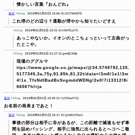
懐かしい言葉『おんどれ』
返信
743mg
2019年02月02日 10:06
ID:I3OTM4MTE
これ堺のどの辺り？通勤が堺やから知りたいどすえ
743mg
2019年02月02日 15:31
ID:I4MTEyOTc
あっこやないか。イオンのとこちょっといって左曲がっ
たとこや。
743mg
2019年02月03日 01:27
ID:gwNjE3Mjk
現場のググルマ
ttps://www.google.co.jp/maps/@34.5749792,135.
5177345,3a,75y,91.85h,81.22t/data=!3m6!1e1!3m
4!1s_TfxNdIBadBxSvgmddWDNg!2e0!7i13312!8i
6656?hl=ja
返信
743mg
2019年02月01日 15:45
ID:YyODkwOTQ
お名前の発表まであと！
返信
743mg
2019年02月01日 23:17
ID:QzMDU5NzU
事後の部分は相手に非があるが、この距離で減速もせず車
間を詰めパッシング、相手に強気に出られるとへコヘこ敬