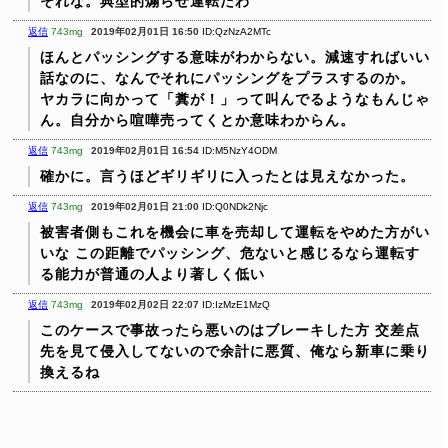
それな。典型的煽らせ運転だわ
返信
743mg
2019年02月01日 16:50
ID:QzNzA2MTc
ほんとパッシングする意味がわからない。減速すればいい
話なのに、なんでそれにパッシングをプラスするのか。
ヤカラに向かって「糞が！」って叫んでるようなもんじゃ
ん。自分から喧嘩売ってくとか意味わからん。
返信
743mg
2019年02月01日 16:54
ID:M5NzY4ODM
確かに。言うほどギリギリに入ったとは見えなかった。
返信
743mg
2019年02月01日 21:00
ID:Q0NDk2Njc
被害者側もこれを機会に車を売却して運転をやめた方がい
いな
この距離でパッシング、危ないと感じるなら運転す
る能力が普通の人より著しく低い
返信
743mg
2019年02月02日 22:07
ID:IzMzE1MzQ
このケースで事故ったら悪いのはブレーキした方
交差点
先を見て侵入してないので余計に悪質、俺なら新車に乗り
換えるね