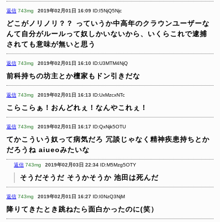
返信
743mg
2019年02月01日 16:09
ID:I5NjQ5Njc
どこがノリノリ？？
っていうか中高年のクラウンユーザーな
んて自分がルールって奴しかいないから、いくらこれで逮捕
されても意味が無いと思う
返信
743mg
2019年02月01日 16:10
ID:U3MTM4NjQ
前科持ちの坊主とか檀家もドン引きだな
返信
743mg
2019年02月01日 16:13
ID:UxMzcxNTc
こらこらぁ！おんどれぇ！なんやこれぇ！
返信
743mg
2019年02月01日 16:17
ID:QxNjk5OTU
てかこういう奴って病気だろ
冗談じゃなく精神疾患持ちとか
だろうね
aiueoみたいな
返信
743mg
2019年02月03日 22:34
ID:M5Mzg5OTY
そうだそうだ
そうかそうか
池田は死んだ
返信
743mg
2019年02月01日 16:27
ID:I0NzQ3NjM
降りてきたとき跳ねたら面白かったのに(笑）