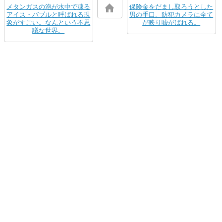
メタンガスの泡が水中で凍る
保険金をだまし取ろうとした
アイス・バブルと呼ばれる現
男の手口。防犯カメラに全て
象がすごい。なんという不思
が映り嘘がばれる。
議な世界。