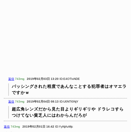
返信
743mg
2019年02月03日 13:20
ID:E4OTIxNDE
パッシングされた程度であんなことする犯罪者はオマエラ
ですかｗ
返信
743mg
2019年02月04日 08:13
ID:U0NTI0NjY
超広角レンズだから見た目よりギリギリや
ドラレコすら
つけてない貧乏人にはわからんだろが
返信
743mg
2019年02月01日 16:42
ID:YyNjAzMjc