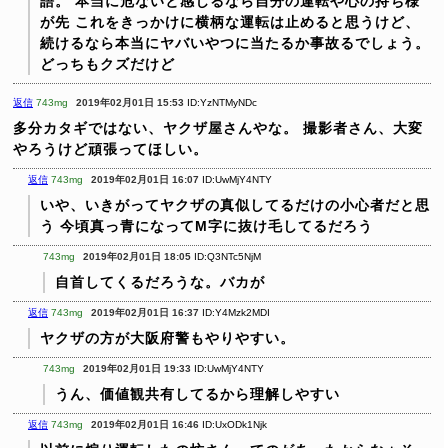
語。
本当に危ないと感じるなら自分の運転や心の持ち様
が先
これをきっかけに横柄な運転は止めると思うけど、
続けるなら本当にヤバいやつに当たるか事故るでしょう。
どっちもクズだけど
返信
743mg
2019年02月01日 15:53
ID:YzNTMyNDc
多分カタギではない、ヤクザ屋さんやな。
撮影者さん、大変
やろうけど頑張ってほしい。
返信
743mg
2019年02月01日 16:07
ID:UwMjY4NTY
いや、いきがってヤクザの真似してるだけの小心者だと思
う
今頃真っ青になってM字に抜け毛してるだろう
743mg
2019年02月01日 18:05
ID:Q3NTc5NjM
自首してくるだろうな。バカが
返信
743mg
2019年02月01日 16:37
ID:Y4Mzk2MDI
ヤクザの方が大阪府警もやりやすい。
743mg
2019年02月01日 19:33
ID:UwMjY4NTY
うん、価値観共有してるから理解しやすい
返信
743mg
2019年02月01日 16:46
ID:UxODk1Njk