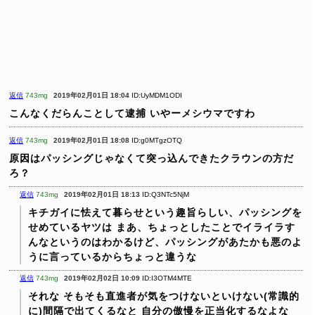
返信
743mg
2019年02月01日 18:04
ID:UyMDM1ODI
こんなくだらんことして逮捕
いやーメシウマですわ
返信
743mg
2019年02月01日 18:08
ID:g0MTgzOTQ
原因はパッシングじゃなくて突っ込んできたクラウンの方だ
ろ？
返信
743mg
2019年02月01日 18:13
ID:Q3NTc5NjM
キチガイに怯えて暮らせという趣旨らしい、パッシングを
せめているヤツは
まあ、ちょっとしたことでイライラす
んなというのはわかるけど、パッシングがあたかも悪のよ
うに言っているからちょっと違うな
返信
743mg
2019年02月02日 10:09
ID:I3OTM4MTE
それな
そもそも直進者が気をつけないといけない(常識的
に)間隔で出てくるなと
自分の傲慢を正当化するなよな