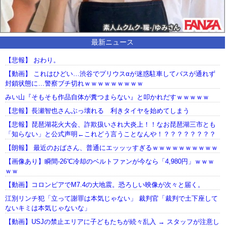
最新ニュース
【悲報】 おわり。
【動画】 これはひどい…渋谷でプリウスαが迷惑駐車してバスが通れず
封鎖状態に…警察ブチ切れｗｗｗｗｗｗｗｗｗ
みい山『そもそも作品自体が糞つまらない』と叩かれだすｗｗｗｗｗ
【悲報】長瀬智也さんぶっ壊れる 利きタイヤを始めてしまう
【悲報】琵琶湖花火大会、詐欺扱いされ大炎上！！なお琵琶湖三市とも
「知らない」と公式声明←これどう言うことなんや！？？？？？？？？
【朗報】 最近のおばさん、普通にエッッッすぎるｗｗｗｗｗｗｗｗｗｗ
【画像あり】瞬間-26℃冷却のベルトファンが今なら「4,980円」ｗｗｗ
ｗｗ
【動画】コロンビアでM7.4の大地震。恐ろしい映像が次々と届く。
江別リンチ犯「立って謝罪は本気じゃない」 裁判官「裁判で土下座して
ないキミは本気じゃないな」
【動画】USJの禁止エリアに子どもたちが続々乱入 → スタッフが注意し