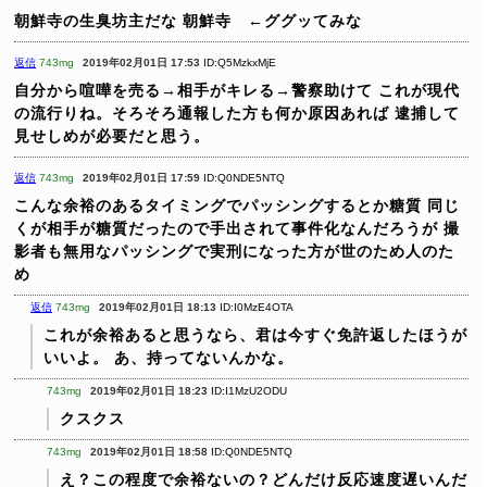
朝鮮寺の生臭坊主だな
朝鮮寺 ←ググッてみな
返信
743mg
2019年02月01日 17:53
ID:Q5MzkxMjE
自分から喧嘩を売る→相手がキレる→警察助けて
これが現代
の流行りね。そろそろ通報した方も何か原因あれば
逮捕して
見せしめが必要だと思う。
返信
743mg
2019年02月01日 17:59
ID:Q0NDE5NTQ
こんな余裕のあるタイミングでパッシングするとか糖質
同じ
くが相手が糖質だったので手出されて事件化なんだろうが
撮
影者も無用なパッシングで実刑になった方が世のため人のた
め
返信
743mg
2019年02月01日 18:13
ID:I0MzE4OTA
これが余裕あると思うなら、君は今すぐ免許返したほうが
いいよ。
あ、持ってないんかな。
743mg
2019年02月01日 18:23
ID:I1MzU2ODU
クスクス
743mg
2019年02月01日 18:58
ID:Q0NDE5NTQ
え？この程度で余裕ないの？どんだけ反応速度遅いんだ