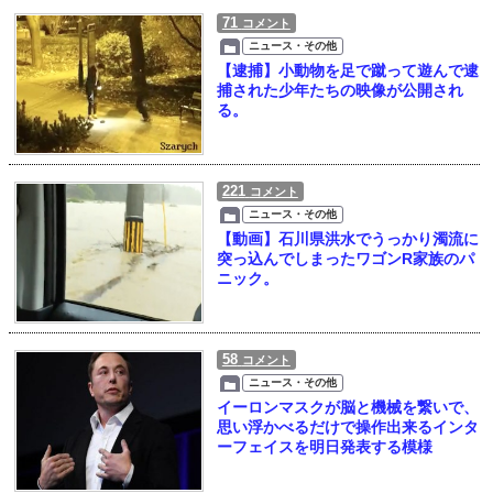
71
コメント
ニュース・その他
【逮捕】小動物を足で蹴って遊んで逮
捕された少年たちの映像が公開され
る。
221
コメント
ニュース・その他
【動画】石川県洪水でうっかり濁流に
突っ込んでしまったワゴンR家族のパ
ニック。
58
コメント
ニュース・その他
イーロンマスクが脳と機械を繋いで、
思い浮かべるだけで操作出来るインタ
ーフェイスを明日発表する模様