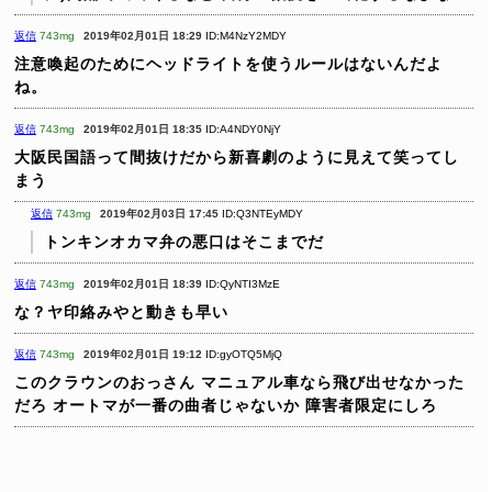
返信
743mg
2019年02月01日 18:29
ID:M4NzY2MDY
注意喚起のためにヘッドライトを使うルールはないんだよ
ね。
返信
743mg
2019年02月01日 18:35
ID:A4NDY0NjY
大阪民国語って間抜けだから新喜劇のように見えて笑ってし
まう
返信
743mg
2019年02月03日 17:45
ID:Q3NTEyMDY
トンキンオカマ弁の悪口はそこまでだ
返信
743mg
2019年02月01日 18:39
ID:QyNTI3MzE
な？ヤ印絡みやと動きも早い
返信
743mg
2019年02月01日 19:12
ID:gyOTQ5MjQ
このクラウンのおっさん
マニュアル車なら飛び出せなかった
だろ
オートマが一番の曲者じゃないか
障害者限定にしろ