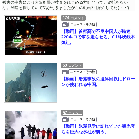
被害の申告により大阪府警が捜査をはじめる方針だって。逮捕あるか
な。関連を探していて気が付きましたがこの動画2回紹介してた(´･_･`)
174
コメント
ニュース・その他
【動画】首都高で不良中国人が時速
220キロで車を走らせる。C1环状线本
気組。
59
コメント
ニュース・その他
【動画】滑落事故の遺体回収にドロー
ンが使われる中国。
57
コメント
ニュース・その他
【動画】氷瀑見学に訪れていた観光客
らを巨大な氷柱が襲う。