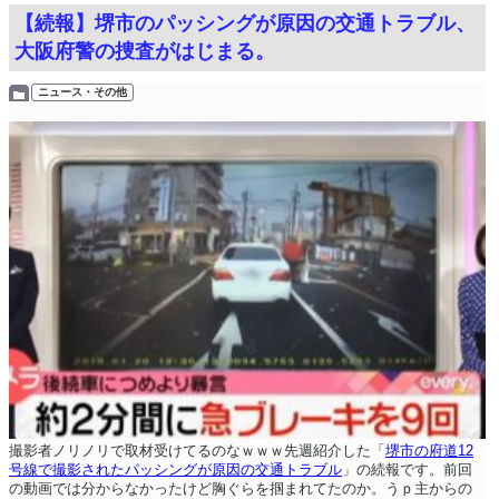
【続報】堺市のパッシングが原因の交通トラブル、
大阪府警の捜査がはじまる。
ニュース・その他
撮影者ノリノリで取材受けてるのなｗｗｗ先週紹介した「
堺市の府道12
号線で撮影されたパッシングが原因の交通トラブル
」の続報です。前回
の動画では分からなかったけど胸ぐらを掴まれてたのか。うｐ主からの