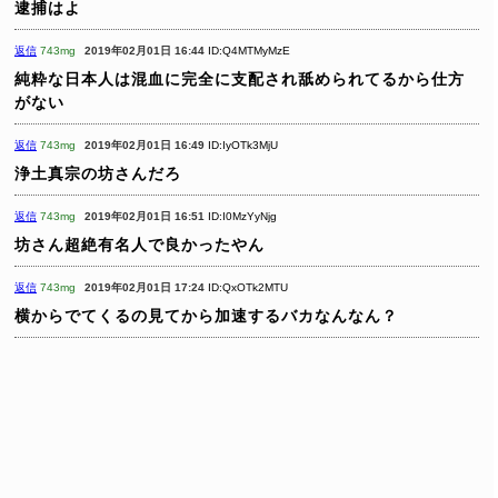
逮捕はよ
返信
743mg
2019年02月01日 16:44
ID:Q4MTMyMzE
純粋な日本人は混血に完全に支配され舐められてるから仕方
がない
返信
743mg
2019年02月01日 16:49
ID:IyOTk3MjU
浄土真宗の坊さんだろ
返信
743mg
2019年02月01日 16:51
ID:I0MzYyNjg
坊さん超絶有名人で良かったやん
返信
743mg
2019年02月01日 17:24
ID:QxOTk2MTU
横からでてくるの見てから加速するバカなんなん？