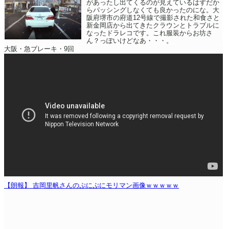
があったし出てくるのが見えているはずだか
らパッシングしなくても良かったのにな。大
阪府堺市の府道12号線で撮影された和食さと
新金岡店から出てきたクラウンとトラブルに
なったドラレコです。これ服装からお坊さ
ん？っぽいけどなあ・・・。
大阪・急ブレーキ・9回
【朗報】 吉岡里帆さんのぷにぷにモリマン画像ｗｗｗｗｗ