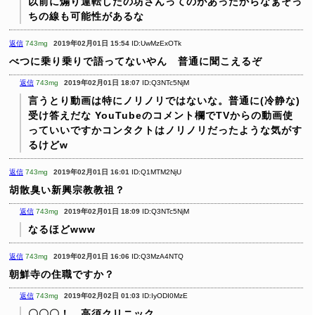
以前に煽り運転したの坊さんってのがあったからなぁそっ
ちの線も可能性があるな
返信
743mg
2019年02月01日 15:54
ID:UwMzExOTk
べつに乗り乗りで語ってないやん 普通に聞こえるぞ
返信
743mg
2019年02月01日 18:07
ID:Q3NTc5NjM
言うとり動画は特にノリノリではないな。普通に(冷静な)
受け答えだな
YouTubeのコメント欄でTVからの動画使
っていいですかコンタクトはノリノリだったような気がす
るけどw
返信
743mg
2019年02月01日 16:01
ID:Q1MTM2NjU
胡散臭い新興宗教教祖？
返信
743mg
2019年02月01日 18:09
ID:Q3NTc5NjM
なるほどwww
返信
743mg
2019年02月01日 16:06
ID:Q3MzA4NTQ
朝鮮寺の住職ですか？
返信
743mg
2019年02月02日 01:03
ID:IyODI0MzE
〇〇〇！ 高須クリニック