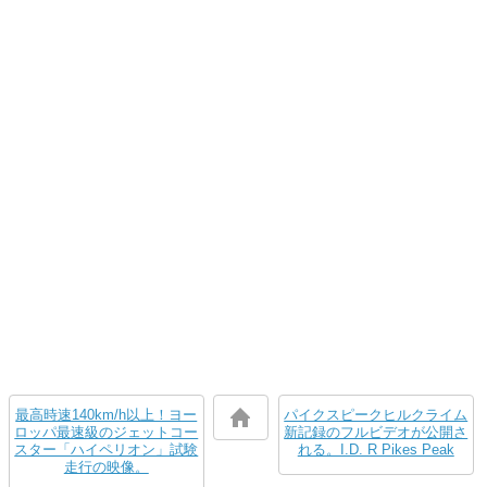
最高時速140km/h以上！ヨー
パイクスピークヒルクライム
ロッパ最速級のジェットコー
新記録のフルビデオが公開さ
スター「ハイペリオン」試験
れる。I.D. R Pikes Peak
走行の映像。