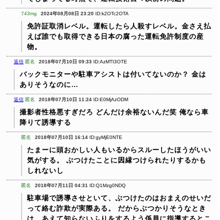
743mg
2024年08月08日 23:20
ID:k2OTc2OTA
免許証取消レベル。運転したら人殺すレベル。金さえ払
えば誰でも取得できる日本の腐った運転免許制度の産
物。
返信
匿名
2018年07月10日 09:33
ID:AzMTI3OTE
バックモニターや駐車アシストは付いてないのか？
金は
ありそうなのに…
返信
匿名
2018年07月10日 11:24
ID:E0MjAzODM
撮影者性格悪すぎだろ
どんだけ余裕ないんだ笑
俺なら車
降りて誘導する
匿名
2018年07月10日 16:14
ID:gyMjE0NTE
たまーに頭おかしい人もいるからスルーしたほうがいい
気がする。
ぶつけたことに因縁つけられたりするかも
しれないし
匿名
2018年07月11日 04:31
ID:Q1Mzg0NDQ
駐車場で誘導させといて、ぶつけたのはおまえのせいだ
って絡む詐欺が実際ある。
だからぶつかりそうなとき
は、あえて知らないふりをするよう係員に指導するとこ