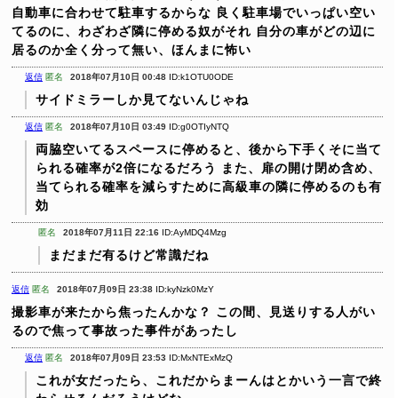
自動車に合わせて駐車するからな
良く駐車場でいっぱい空い
てるのに、わざわざ隣に停める奴がそれ
自分の車がどの辺に
居るのか全く分って無い、ほんまに怖い
返信
匿名
2018年07月10日 00:48
ID:k1OTU0ODE
サイドミラーしか見てないんじゃね
返信
匿名
2018年07月10日 03:49
ID:g0OTIyNTQ
両脇空いてるスペースに停めると、後から下手くそに当て
られる確率が2倍になるだろう
また、扉の開け閉め含め、
当てられる確率を減らすために高級車の隣に停めるのも有
効
匿名
2018年07月11日 22:16
ID:AyMDQ4Mzg
まだまだ有るけど常識だね
返信
匿名
2018年07月09日 23:38
ID:kyNzk0MzY
撮影車が来たから焦ったんかな？
この間、見送りする人がい
るので焦って事故った事件があったし
返信
匿名
2018年07月09日 23:53
ID:MxNTExMzQ
これが女だったら、これだからまーんはとかいう一言で終