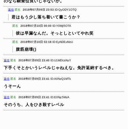
のなら騎乗位良いじゃないか。
返信
匿名
2018年07月09日 23:53
ID:QyODY1OTQ
君はもう少し落ち着いて書こうか？
匿名
2018年07月10日 00:00
ID:Y0MjI5OTA
彼は早漏なんだ。そっとしといてやれ笑
匿名
2018年07月10日 02:18
ID:EyNDExMzU
腹筋崩壊()
返信
匿名
2018年07月09日 23:40
ID:U1MDUzNzY
下手くそとかいうレベルじゃねえな。免許返納するべき。
返信
匿名
2018年07月09日 23:41
ID:A0NzQ1MTk
うそーん
返信
匿名
2018年07月09日 23:41
ID:E0Njc5MzA
そのうち、人をひき殺すレベル