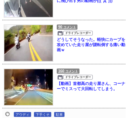
に飛び出す男の動画が(((ﾟДﾟ)))
90
コメント
ドライブレコーダー
どうしてそうなった。軽快にカーブを
攻めていた走り屋が謎転倒する痛い動
画ｗ
160
コメント
ドライブレコーダー
【動画】首都高の走り屋さん、コーナ
ーでミスって大回転してしまう。
アウディ
下手くそ
駐車