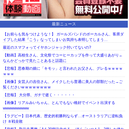
最新ニュース
【お前らも気をつけような！】 ガールズバンドのボーカルさん、客席ダ
イブした結果『こう』なってしまいお気持ち表明してしまう…
最近のスマフォってイヤホンジャック付いてないの?
【動画】高校生さん、文化祭でコーヒーカップを作って大盛りあがり←
なんかどっかで見たことあると話題に
【悲報】思春期の娘に「キモッ」と言われたお父さん、グレるｗｗｗｗ
ｗｗｗ
【画像】女芸人の吉住さん、メイクしたら普通に美人の部類だった→ご
覧くださいw w w w w w w w
【悲報】 大分県、ガチで逝く・・・・・・
【画像】リアルみいちゃん、とんでもない格好でイベント出演する
wwwwwwwwww
【ラグビー】日本代表、歴史的初勝利ならず…オーストラリアに逆転負
け ８戦全敗