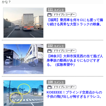
かな？
111
コメント
ドライブレコーダー
【福岡】乗用車を何キロにも渡って煽
り続ける異常な大型トラックの映像。
222
コメント
ドライブレコーダー
【神奈川】大和市深見西の当て逃げ人
身事故の動画があまりにもひどすぎ
る。（拡散希望中）
108
コメント
ドライブレコーダー
KOEEEEE！ブラインド交差点からの
子供の飛び出しが怖すぎるドラレコ。