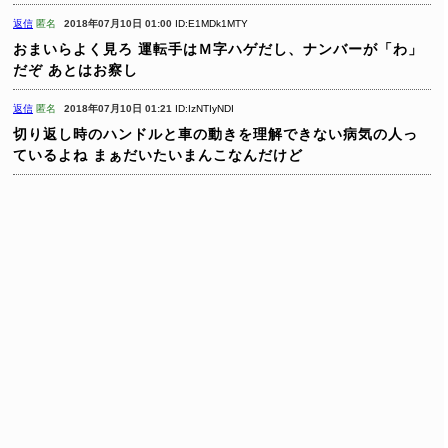
返信
匿名
2018年07月10日 01:00
ID:E1MDk1MTY
おまいらよく見ろ
運転手はＭ字ハゲだし、ナンバーが「わ」
だぞ
あとはお察し
返信
匿名
2018年07月10日 01:21
ID:IzNTIyNDI
切り返し時のハンドルと車の動きを理解できない病気の人っ
ているよね
まぁだいたいまんこなんだけど