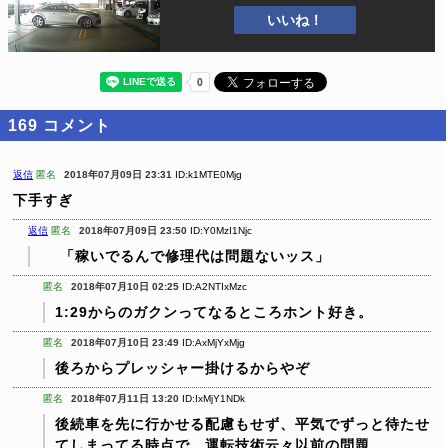
いいね！
169
コメント
返信
匿名
2018年07月09日 23:31
ID:k1MTE0Mjg
下手すぎ
返信
匿名
2018年07月09日 23:50
ID:Y0MzI1Njc
「稼いでるんで修理代は問題ないッス」
匿名
2018年07月10日 02:25
ID:A2NTIxMzc
1:29からのガクンってなるところホント好き。
匿名
2018年07月10日 23:49
ID:AxMjYxMjg
後ろからプレッシャー掛けるからやぞ
匿名
2018年07月11日 13:20
ID:IxMjY1NDk
後続車を先に行かせる配慮もせず、平気でずっと待たせ
てしまってる時点で、運転技術云々以前の問題。