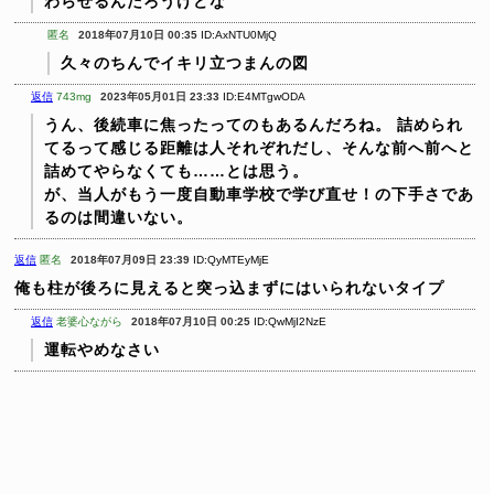
わらせるんだろうけどな
匿名
2018年07月10日 00:35
ID:AxNTU0MjQ
久々のちんでイキリ立つまんの図
返信
743mg
2023年05月01日 23:33
ID:E4MTgwODA
うん、後続車に焦ったってのもあるんだろね。
詰められ
てるって感じる距離は人それぞれだし、そんな前へ前へと
詰めてやらなくても……とは思う。
が、当人がもう一度自動車学校で学び直せ！の下手さであ
るのは間違いない。
返信
匿名
2018年07月09日 23:39
ID:QyMTEyMjE
俺も柱が後ろに見えると突っ込まずにはいられないタイプ
返信
老婆心ながら
2018年07月10日 00:25
ID:QwMjI2NzE
運転やめなさい