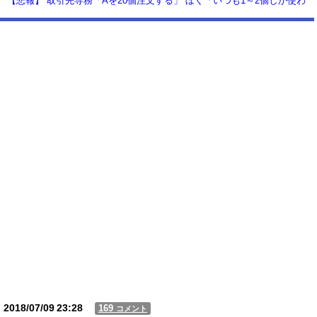
【悲報】 取引先専務「Aを20個注文する」 ぼく「いつも1～2個しか使わ
ないけど本当に20であってる？」 取専「あってる」→結果『こう』なっ
たんだが...
【動画】USJの禁止エリアに子どもたちが続々乱入 → スタッフが注意し
ても止まらない事態に
Powered by livedoor 相互RSS
2018/07/09
23:28
169
コメント