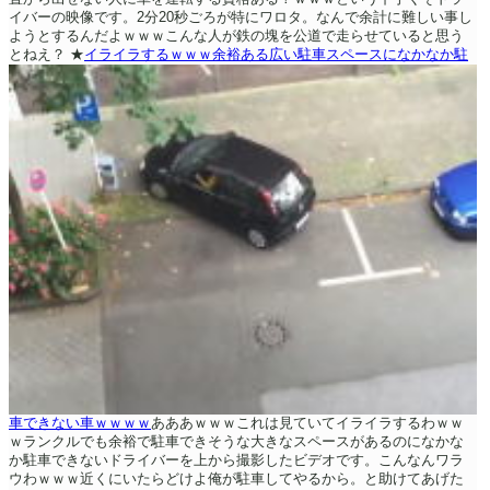
イバーの映像です。2分20秒ごろが特にワロタ。なんで余計に難しい事し
ようとするんだよｗｗｗこんな人が鉄の塊を公道で走らせていると思う
とねえ？
★
イライラするｗｗｗ余裕ある広い駐車スペースになかなか駐
車できない車ｗｗｗｗ
あああｗｗｗこれは見ていてイライラするわｗｗ
ｗランクルでも余裕で駐車できそうな大きなスペースがあるのになかな
か駐車できないドライバーを上から撮影したビデオです。こんなんワラ
ウわｗｗｗ近くにいたらどけよ俺が駐車してやるから。と助けてあげた