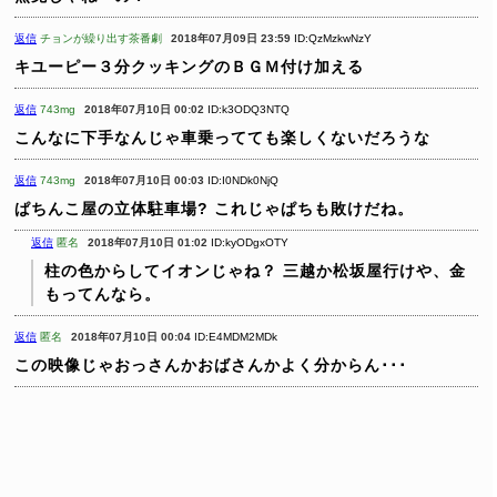
返信
チョンが繰り出す茶番劇
2018年07月09日 23:59
ID:QzMzkwNzY
キユーピー３分クッキングのＢＧＭ付け加える
返信
743mg
2018年07月10日 00:02
ID:k3ODQ3NTQ
こんなに下手なんじゃ車乗ってても楽しくないだろうな
返信
743mg
2018年07月10日 00:03
ID:I0NDk0NjQ
ぱちんこ屋の立体駐車場?
これじゃぱちも敗けだね。
返信
匿名
2018年07月10日 01:02
ID:kyODgxOTY
柱の色からしてイオンじゃね？
三越か松坂屋行けや、金
もってんなら。
返信
匿名
2018年07月10日 00:04
ID:E4MDM2MDk
この映像じゃおっさんかおばさんかよく分からん･･･