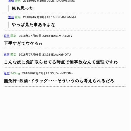
返信
匿名
2018年07月10日 00:26
ID:QwMjI2NzE
俺も思った
返信
匿名
2018年07月10日 10:15
ID:E4MDMzMjA
やっぱ見た事あるよな
返信
匿名
2018年07月09日 23:45
ID:A1MTA1MTY
下手すぎてウケるw
返信
匿名
2018年07月09日 23:52
ID:AzNzI4OTU
こんな奴に免許取らせてる時点で無事故なんて無理ですわ
返信
743mg
2018年07月09日 23:53
ID:czNTY3Nzc
無免許･飲酒･ドラッグ････そういうのも考えられるだろ