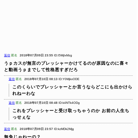
返信
匿名
2018年07月09日 23:55
ID:I5MjIxMzg
うｐカスが無言のプレッシャーかけてるのが原因なのに喜々
と動画うｐまでして性格悪すぎだろ
返信
匿名
2018年07月10日 08:13
ID:Y0MjkxODE
このくらいでプレッシャーとか言うならどこにも出かけら
れねーわな
返信
匿名
2018年07月10日 08:48
ID:k4NTk4ODg
これをプレッシャーと受け取っちゃうのか
お前の人生ち
っせぇな
返信
匿名
2018年07月09日 23:57
ID:kzMDk2Mjg
無免じゃねーの？