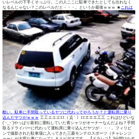
いレベルの下手くそっぷり。この人ここに駐車できたとしても出れなく
なるんじゃない？このレベルだと・・・。というか最後ｗｗｗ
★
これは
酷い。駐車に手間取っているヤツに代わってやろうか？と運転席に乗り
込んだヤツがｗｗｗ
工工エエエｴｴ（´Д｀）ｴｴエエエ工工
これはひどいな
(´･_･`)やっぱり最初に運転していた青シャツがオーナーなんだよね？手間
取るドライバーに代わって運転席に乗り込んだヤツが・・・。フィリピ
ンで撮影された駐車場に入ってきた三菱モンテロスポーツ（チャレンジ
ャー）が大変な事になってしまうビデオです。
【ドラレコ】3分間ひたす