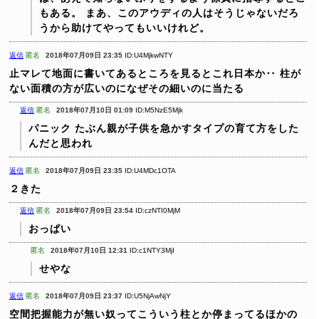
もある。
まあ、このアウディの人はそうじゃないだろ
うから助けてやってもいいけれど。
返信
匿名
2018年07月09日 23:35
ID:U4MjkwNTY
止マレて地面に書いてあるところを見るとこれ日本か‥
柱が
ない面積の方が広いのになぜその細いのに当たる
返信
匿名
2018年07月10日 01:09
ID:M5NzE5Mjk
パニック
たぶん親が子供を急かすタイプの育て方をした
んだと思われ
返信
匿名
2018年07月09日 23:35
ID:U4MDc1OTA
２きた
返信
匿名
2018年07月09日 23:54
ID:czNTI0MjM
おっぱい
匿名
2018年07月10日 12:31
ID:c1NTY3MjI
せやな
返信
匿名
2018年07月09日 23:37
ID:U5NjAwNjY
空間把握能力が無い奴ってこういう柱とか停まってるほかの