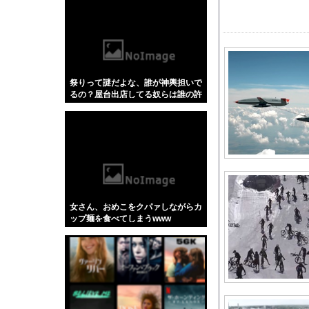
【悲報】「蕎麦」とか
【4/4】嫁が浮気を
【悲報】 中国、橋の欄
【衝撃】「ガンダムシ
祭りって謎だよな、誰が神輿担いで
おすすめのG-SHO
るの？屋台出店してる奴らは誰の許
【J2第1節 八戸×富
可を得て商売してるの？
高市の消費税減税ちょ
【西武対ソフトバンク
韓国人「韓国サッカー協
海外「日本なんて行く
この前森に行ったらち
女さん、おめこをクパァしながらカ
【日向坂46】今回は
ップ麺を食べてしまうwww
海外「全部日本の真似
海外「日本が正しい！
英国人「ようこそ」冨
藤あや子が事務所独立