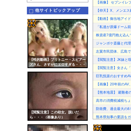
【画像】 セブンイレ
他サイトピックアップ
【仰天】X、メンエス
【動画】御当地アイド
「私達が原爆ドーム前
コテ
株資産7億円抱え込ん
リン
ジャンポケ斎藤と代理
- 固
左翼市民団体、広島で
定リ
【性的動画】ブリトニー・スピアー
【閲覧注意】JK妹と喧
ンク
ズさん、さすがにエロすぎる・・・
【閲覧注意】女さん「
自動
巨乳悦楽のおすすめA
更新
【画像】20年前のAV
ツー
【熊本地震】 避難者
ル
高市の消費税減税ちょ
防衛費、過去最大の8
【閲覧注意】この幼女。脱いだ
熊本県知事の要請をガ
ら・・・（画像あり）
なぜプーチンはウクラ