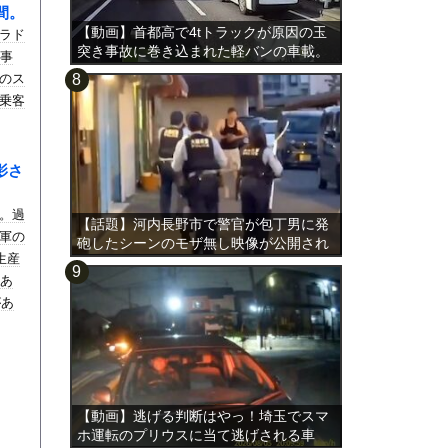
間。
【動画】首都高で4tトラックが原因の玉
ラド
突き事故に巻き込まれた軽バンの車載。
線事
のス
乗客
影さ
。過
【話題】河内長野市で警官が包丁男に発
軍の
砲したシーンのモザ無し映像が公開され
生産
る。
感あ
があ
【動画】逃げる判断はやっ！埼玉でスマ
ホ運転のプリウスに当て逃げされる車