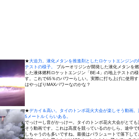
1女子さん、夏の体験談ｗｗｗｗｗｗｗｗ
査した結果wwwwwwwww」
さんの妻、夫の求刑7年翌日にInstagram更新「楽しすぎた...
#8221;25個の冷たい球体&#8221;に遭遇した瞬...
さん、デカパイすぎて万バズしてしまうwwwwwwww
ずいぶん立派なモノをお持ちですね → 個性的な顔はこちらです…
5割以上「ストレスの原因、第一位がこれ」
★
大迫力。液化メタンを推進剤としたロケットエンジンの
木に登って激しい戦い
テストの様子。
ブルーオリジンが開発した液化メタンを燃
26)、縛られてムチムチお乳が強調されてしまう
した液体燃料ロケットエンジン「BE-4」の地上テストの
す。これで65％のパワーらしい。実際に打ち上げに使用す
していたドラム缶が爆発
はやっぱりMAXパワーなのかな？
の大学ヤリサーの流出エロ動画（顔出し）が一番抜ける
代表に激怒！『惨憺たる結果、徹底的な刷新が必要だ』と監督や協会を...
唐揚げ屋ｗｗｗｗｗ
★
デカイ＆高い。タイのトンボ花火大会が楽しそう動画。
癖ブッ刺さりで精子ドクドク作られるわｗｗｗｗ
5メートルくらいある。
でっけーし音がかっけー。タイのトンボ花火大会がとても
で行列、出来ない
そう動画です。これは高度を競っているのかしら。途中で
に点火 マンホールが爆発しふた吹き飛ぶ
しちゃうのも多いですね。最後はパラシュートで落下して