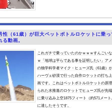
ーク終了
ネット民が驚愕する大変身を遂げてしまう←コレは凄過ぎるw w ...
テルでお馴染みのホテルミラコスタさん 値上げして改悪していたこと...
ーダー5分前に入店するの迷惑？
トレッチで胸がくっきり！！
男性（61歳）が巨大ペットボトルロケットに乗っ
派のパヨおば、自分の家に来られたら全力で拒否るｗｗｗｗｗｗｗｗｗ...
れる動画。
って良いバイクか？
クトツーの松山氏、JUMP公式にブロックされる・・・
これガチで乗っていたのかｗｗｗすんごい
でメロつく男がコレｗｗｗｗｗｗｗｗｗｗ
ｗ「地球は平らである事を証明したい」ア
至近距離でイチャイチャできる新作イメビが出たぞ！
の独学科学者マイク・ヒューズ氏（61歳）
ん』6話感想 モブ令嬢に絡まれるアンナ！
ハーヴェ砂漠で行った自作ロケットの打ち
る美味い魚教えて
画です。これはペットボトルロケットの原
ビスかと思ったら野生の炊飯器で草 ほか
られた水推進のロケットでヒューズ氏が先
で拡散してるおっぱいポロリ動画、何故か叩かれる・・・
に乗り込み上空1875フィート（約571メー
」ランキング、ついに発表される
に達したそうです。
がアジア人にケンカを売った結果ｗｗｗ」 ほか