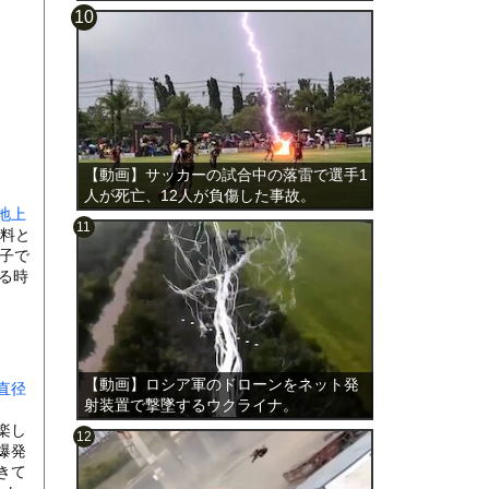
載。
【動画】サッカーの試合中の落雷で選手1
人が死亡、12人が負傷した事故。
地上
料と
様子で
る時
【動画】ロシア軍のドローンをネット発
直径
射装置で撃墜するウクライナ。
楽し
爆発
きて