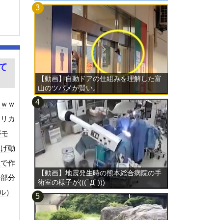
て
【動画】自動ドアの仕組みを理解した富
山のツバメが賢い。
なｗｗ
メリカ
がモ
上げ動
理で作
【動画】地震発生時の熊本総合病院の手
端部分
術室の様子が(((ﾟДﾟ)))
トル）