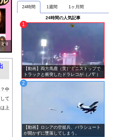
24時間
1週間
1ヶ月間
24時間の人気記事
！とり
出
【動画】両方馬鹿（笑）ミニストップで
トラックと衝突したドラレコが（ノ∇`）
へ？中
下して
のは上
【動画】ロシアの空挺兵、パラシュート
が開かずに墜落してしまう。