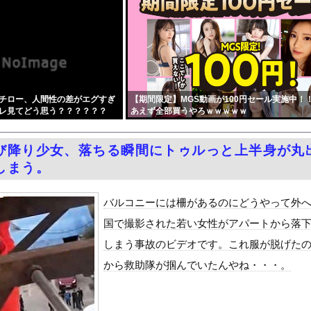
ターさん、ガチで最強の新能力を登場させてしまうｗｗｗｗｗｗｗ
募金のお願いをしていたところ、中指を立てられました。嫌がらせ酷い...
のメイド＆巫女たちがぶっかけ祭ｗｗｗｗｗｗｗｗｗｗｗ
絶賛する”人権大国”ドイツの警察、極左活動家への「人道的対処」が...
カー協会、性接待疑惑 日本人審判も含まれると報道 「Jリーグの審...
チロー、人間性の差がエグすぎ
【期間限定】MGS動画が100円セール実施中！
UEFAが許してくれなくて詰む・・・
レ見てどう思う？？？？？？
あえず全部買うやろｗｗｗｗｗ
、ノーブラでうっかり衣装から乳首が透けてしまう放送事故ｗｗｗ
も 煽り追突
び降り少女、落ちる瞬間にトゥルっと上半身が丸
二度と使わせてはならない」⇒「もちろん中国の核も非難する？」⇒「...
しまう。
んAV70％OFFセールを開催 part2
国で認めてるもの 「キムチ」あと3つは？
バルコニーには柵があるのにどうやって外
ダム「9門開放！（全力放流」中国都市「三峡沿線の道路水没」中国政...
国で撮影された若い女性がアパートから落
て、ついに、、、
しまう事故のビデオです。これ服が脱げた
代表監督を追及「なぜ負けたのか」
から救助隊が掴んでいたんやね・・・。
べきか…1万年ぶり史上最大級の火山の兆し＝韓国の反応
いた。私が上に物を投げるフリをする → 猫はこうなります…