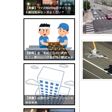
PTA会長「PTA参
【画像】ワイのNetflixのマイリス
【画像】おまえらくん
トめっちゃセンスよくない？
【画像】この女優さん
wwwwwww
【朗報】齋藤飛鳥、前
【画像】おまえらこう
海外「日本よ、お前が
勇気を出して白人美女
10年もの間浮気して
【朗報】女「初めてなのに釣れ
た！」釣りにハマる女性が続出ｗｗ
ウクライナ侵攻以降、
ｗ
【配信者】「金バエ」
【画像】女の子「危機
私「ちょっと、人の家
【悲報】国税不祥事、
日向坂OGの最新ラン
【画像】山形のタワーマンションｗ
【衝撃】先日ワイに｢
ｗｗｗｗ
【驚愕】産後の里帰り