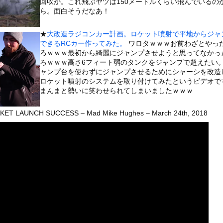
回収か。これ飛ぶヤツは150メートルくらい飛んでいるの
いうＡＶ女優ｗｗｗｗｗｗｗｗｗｗw
ら。面白そうだなあ！
ックのり入れたけど出てこないの！！
★
大改造ラジコンカー計画。ロケット噴射で平地からジャ
できるRCカー作ってみた。
ワロタｗｗｗお前わざとやっ
ンコーン王子が日本人女性とデートか？
ろｗｗｗ最初から綺麗にジャンプさせようと思ってなかっ
ろｗｗｗ高さ6フィート弱のタンクをジャンプで超えたい
ャンプ台を使わずにジャンプさせるためにシャーシを改造
ロケット噴射のシステムを取り付けてみたというビデオで
まんまと勢いに笑わせられてしまいましたｗｗｗ
or 相互RSS
g
が管理しています。 RSS設定 更新順130件まで。それ以降の古いも
ET LAUNCH SUCCESS – Mad Mike Hughes – March 24th, 2018