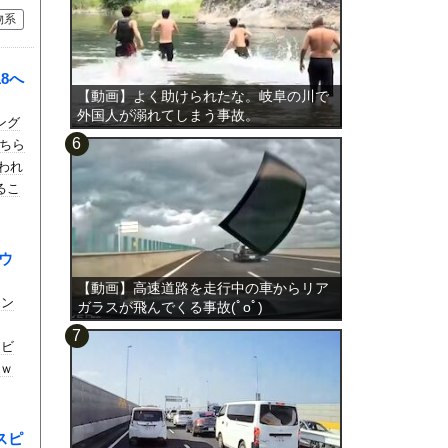
物系
18へ
【動画】よく助けられたな。岐阜の川で
外国人が溺れてしまう事故。
ング
ちら
行われ
るこ
ウ
【動画】高速道路を走行中の車からリア
ウン
ガラスが飛んでくる事故(ﾟoﾟ)
たビ
ｗｗ
スピ