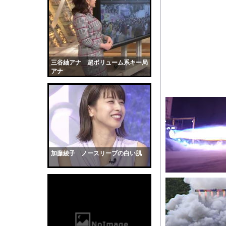
【悩み相談】昭和の高
【悲報】X「アスペの検
【悲報】ジャンポケ斉藤
時速2100km/hで飛ぶ&
【下着画像】村重杏奈
三谷紬アナ 超ボリューム系キー局
アナ
彼には特徴があった。
【闇】ブラック教師の
【動画】ヒョウ2頭が
【画像】吉川愛さん(
道路脇で男性が缶切断
【黒歴史】こういう昔
加藤綾子 ノースリーブの白い肌
韓国人「安貞桓が韓国
ケンタッキーとか言う
【画像】このAVが性
【悲報】味噌ラーメン
【中国】男の子が爆竹