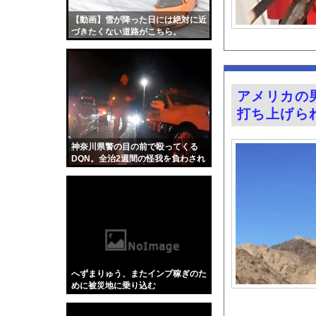
2026年度 暑さのピ
【動画】雪が降った日には絶対に近
【画像】恋する女さん、
づきたくない道路がこちら。
【ディズニー】高級ホ
ラーメン屋でラストオ
後呂有紗アナ 骨盤ス
アメリカの
【動画】移民受け入れ
打ち上げら
言うほどスーパーカブ
【画像】サイバーコネ
神奈川県警の目の前で殴ってくる
DQN。全治2週間の怪我を負わされ
【動画】女の子が一瞬
たバイクの車載。
グラドル後藤まつりと
『悪役令嬢転生おじさ
今の時期 河口で釣れ
【Xの車窓から】オー
【ポロリ悲話】ネット
へずまりゅう、またインプ稼ぎのた
【衝撃】「かわいい虫
めに被災地に乗り込む
「アメリカのヤンキー