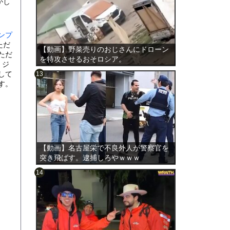
かし
ンプ
ただ
【動画】野菜売りのおじさんにドローン
ただ
を特攻させるおそロシア。
。ジ
して
す。
のは表
【動画】名古屋栄で不良外人が警察官を
突き飛ばす。逮捕しろやｗｗｗ