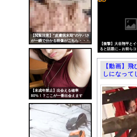
【画像】ハンターハン
コテ
共産党「熊本地震救援
リン
【画像】秋葉原で大量
- 固
【動画】左翼さんが大
定リ
【閲覧注意】”皮膚病末期”のヤバさ
【サッカー】韓国サッ
が一瞬で分かる映像がこちら・・・
ンク
【衝撃】大谷翔平とイ
【悲報】FIFA会長、
ると話題に←お前らコ
自動
【動画】女子アナさん
更新
1.7kmの間何度も何度
【動画】飛
ツー
エッセイスト「原爆を
しになって
ル
ソクミルが夏休みおばちゃ
お前らがメイドイン韓
【未成年禁止】出会える確率
80%！？ここが一番出会えます
中国「大洪水！」三峡
職場の人妻と不倫をし
韓国国会、サッカー前
日本旅行キャンセルす
うちのネコが目の前に