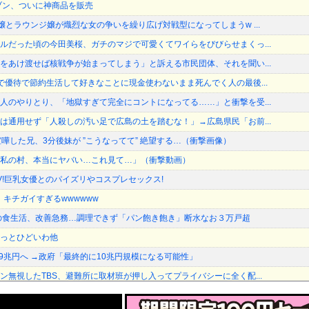
ブン、ついに神商品を販売
嬢とラウンジ嬢が熾烈な女の争いを繰り広げ対戦型になってしまうw ...
ルだった頃の今田美桜、ガチのマジで可愛くてワイらをびびらせまくっ...
をあけ渡せば核戦争が始まってしまう」と訴える市民団体、それを聞い...
で優待で節約生活して好きなことに現金使わないまま死んでく人の最後...
人のやりとり、「地獄すぎて完全にコントになってる……」と衝撃を受...
は通用せず「人殺しの汚い足で広島の土を踏むな！」→広島県民「お前...
嘩した兄、3分後妹が ”こうなってて” 絶望する…（衝撃画像）
私の村、本当にヤバい…これ見て…」（衝撃動画）
V!巨乳女優とのパイズリやコスプレセックス!
、キチガイすぎるwwwwww
の食生活、改善急務…調理できず「パン飽き飽き」断水なお３万戸超
っとひどいわ他
.9兆円へ →政府「最終的に10兆円規模になる可能性」
ン無視したTBS、避難所に取材班が押し入ってプライバシーに全く配...
イナ侵攻をやめられないのか？！