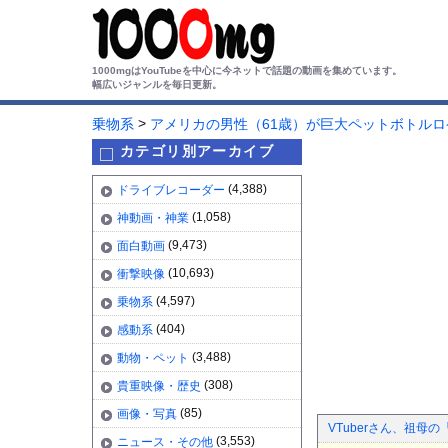
1000mgはYouTubeを中心に今ネットで話題の動画を集めています。
幅広いジャンルを毎日更新。
>
乗物系
アメリカの男性（61歳）が巨大ペットボトル
カテゴリ別アーカイブ
(4,388)
ドライブレコーダー
(1,058)
神動画・神業
(9,473)
面白動画
(10,693)
衝撃映像
(4,597)
乗物系
(404)
感動系
(3,488)
動物・ペット
(308)
貴重映像・歴史
(85)
画像・写真
VTuberさん、祖
(3,553)
ニュース・その他