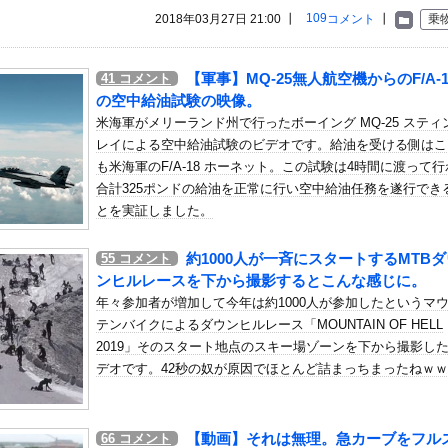
いう自炊最強のメシｗｗｗｗｗｗｗｗ
109
2018年03月27日 21:00 ┃
コメント
┃
乗
している。私の知らないスマホで連絡を取り合い、日中会ったりしてい...
干が強風一発で粉々に 鉄筋ゼロ 当局「接着剤でくっつけただけ」...
【軍事】MQ-25無人航空機からのF/A-
41
コメント
リーズ史上1番不人気だと思う主人公」がこちらｗｗｗｗこの主人公は...
の空中給油試験の映像。
CK教えろ。それ買う。ちな現場仕事
米海軍がメリーランド州で行ったボーイング MQ-25 スティ
レイによる空中給油試験のビデオです。給油を受ける側はこ
山】八戸が記念すべきJ2初勝利！佐藤祐太の無回転ミドル＆ドライ...
も米海軍のF/A-18 ホーネット。この試験は4時間に渡って
っとひどいわ他
合計325ポンドの給油を正常に行い空中給油任務を遂行でき
19回戦】西武がソフトバンクに逆転勝ちで2位浮上！連敗は3でスト...
とを実証しました。
会の性接待報道、海外でも大騒ぎに・・・2002年W杯4強の記録...
約1000人が一斉にスタートするMTBダ
55
コメント
んじゃなかった…」 日本を知ってしまったディズニー信者、帰国後『...
ンヒルレースを下から撮影するとこんな感じに。
っちゃいウリボー見つけた
年々参加者が増加して今年は約1000人が参加したというマ
お手頃価格？日向坂46とBEAMSのコラボが決定！！
テンバイクによるダウンヒルレース「MOUNTAIN OF HELL
だったのか…」 日本の普通のテレビ番組が最新SNSの数十年先を行...
2019」そのスタート地点のスキー場ゾーンを下から撮影し
デオです。42秒の奴が原因でほとんど詰まっちまったねｗ
」優しい日本人に甘える外国人に海外が大騒ぎ
安健洋、クリスタルパレス加入が決定的に！メディカル検査をパス！現...
でモメていた!?バーニング二代目社長が売上やギャラの配分を明かし...
【動画】それは無理。急カーブをフル
66
コメント