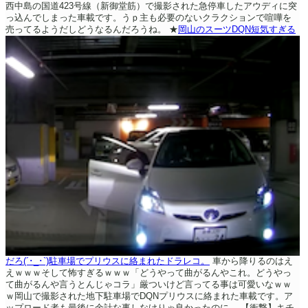
西中島の国道423号線（新御堂筋）で撮影された急停車したアウディに突
っ込んでしまった車載です。うｐ主も必要のないクラクションで喧嘩を
売ってるようだしどうなるんだろうね。
★
岡山のスーツDQN短気すぎる
だろ(´･_･`)駐車場でプリウスに絡まれたドラレコ。
車から降りるのはえ
えｗｗｗそして怖すぎるｗｗｗ「どうやって曲がるんやこれ。どうやっ
て曲がるんや言うとんじゃコラ」厳ついけど言ってる事は可愛いなｗｗ
ｗ岡山で撮影された地下駐車場でDQNプリウスに絡まれた車載です。ア
ップロード者も最後に余計な事しなけりゃ良かったのに。
【衝撃】キチ