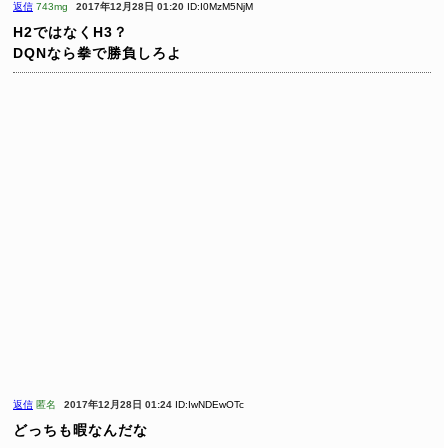
返信
743mg
2017年12月28日 01:20
ID:I0MzM5NjM
H2ではなくH3？
DQNなら拳で勝負しろよ
返信
匿名
2017年12月28日 01:24
ID:IwNDEwOTc
どっちも暇なんだな