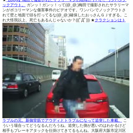
ックアウト。
ガンッ！ガンッ！って(@_@;)梅田で撮影されたサラリーマ
ンがボコリーマンな傷害事件のビデオです。ワンパンでノックアウトさ
れて壁と地面で頭を打ってるな(@_@;)確保したおっさんＧＪすぎる。こ
れ大怪我以上、死亡もあるんじゃないか？(((ﾟДﾟ)))
★
クラクションはト
ラブルの元。新御堂筋でアウディとトラブルになって追突した車載。
こ
ういう場合ってどうなるんだろうね。追突した側が悪いのはわかるけど
相手もブレーキアタックを仕掛けてきてるもんね。大阪府大阪市淀川区