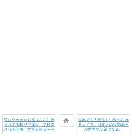
ワロタｗｗｗお巡りさんに挟
世界でも大変珍しい食べられ
まれてる状況で違反して検挙
るナイフ。日本人の投稿動画
される間抜けすぎる車ｗｗｗ
が世界で話題になる。