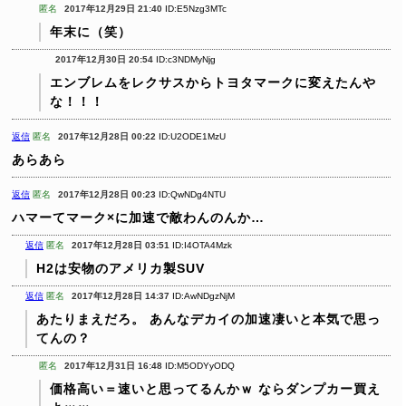
匿名
2017年12月29日 21:40
ID:E5Nzg3MTc
年末に（笑）
2017年12月30日 20:54
ID:c3NDMyNjg
エンブレムをレクサスからトヨタマークに変えたんや
な！！！
返信
匿名
2017年12月28日 00:22
ID:U2ODE1MzU
あらあら
返信
匿名
2017年12月28日 00:23
ID:QwNDg4NTU
ハマーてマーク×に加速で敵わんのんか…
返信
匿名
2017年12月28日 03:51
ID:I4OTA4Mzk
H2は安物のアメリカ製SUV
返信
匿名
2017年12月28日 14:37
ID:AwNDgzNjM
あたりまえだろ。
あんなデカイの加速凄いと本気で思っ
てんの？
匿名
2017年12月31日 16:48
ID:M5ODYyODQ
価格高い＝速いと思ってるんかｗ
ならダンプカー買え