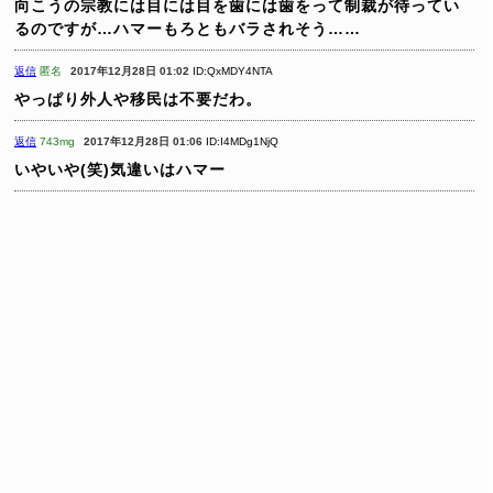
向こうの宗教には目には目を歯には歯をって制裁が待ってい
るのですが…ハマーもろともバラされそう……
返信
匿名
2017年12月28日 01:02
ID:QxMDY4NTA
やっぱり外人や移民は不要だわ。
返信
743mg
2017年12月28日 01:06
ID:I4MDg1NjQ
いやいや(笑)気違いはハマー