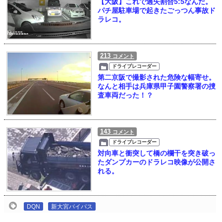
【大阪】これで過失割合5:5なんだ。
パチ屋駐車場で起きたごっつん事故ド
ラレコ。
213
コメント
ドライブレコーダー
第二京阪で撮影された危険な幅寄せ。
なんと相手は兵庫県甲子園警察署の捜
査車両だった！？
143
コメント
ドライブレコーダー
対向車と衝突して橋の欄干を突き破っ
たダンプカーのドラレコ映像が公開さ
れる。
DQN
新大宮バイパス