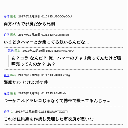
返信
匿名
2017年12月28日 01:09
ID:U2ODQyODU
両方バカで邪魔だから死刑
返信
匿名
2017年12月28日 01:13
ID:A3MTkzNzc
いまどきハマーとか乗ってる奴いるんだな…
返信
匿名
2017年12月29日 15:37
ID:AyNjA1NTQ
あ？コラ
なんだ？
俺、ハマーのチャリ乗ってんだけど喧
嘩売ってんのか？
あ？
返信
匿名
2017年12月28日 01:17
ID:k3ODEzNTg
邪魔だわ
どけよボケ共
返信
匿名
2017年12月28日 01:17
ID:A3MTkzNzc
つーかこれドラレコじゃなくて携帯で撮ってるんじゃ…
返信
な
2017年12月28日 01:18
ID:UwMTQ2OTI
これは住民票を作成し受理した市役所が悪いな