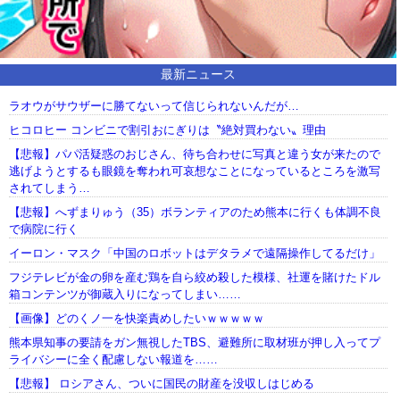
最新ニュース
ラオウがサウザーに勝てないって信じられないんだが…
ヒコロヒー コンビニで割引おにぎりは〝絶対買わない〟理由
【悲報】パパ活疑惑のおじさん、待ち合わせに写真と違う女が来たので
逃げようとするも眼鏡を奪われ可哀想なことになっているところを激写
されてしまう…
【悲報】へずまりゅう（35）ボランティアのため熊本に行くも体調不良
で病院に行く
イーロン・マスク「中国のロボットはデタラメで遠隔操作してるだけ」
フジテレビが金の卵を産む鶏を自ら絞め殺した模様、社運を賭けたドル
箱コンテンツが御蔵入りになってしまい……
【画像】どのくノ一を快楽責めしたいｗｗｗｗｗ
熊本県知事の要請をガン無視したTBS、避難所に取材班が押し入ってプ
ライバシーに全く配慮しない報道を……
【悲報】 ロシアさん、ついに国民の財産を没収しはじめる