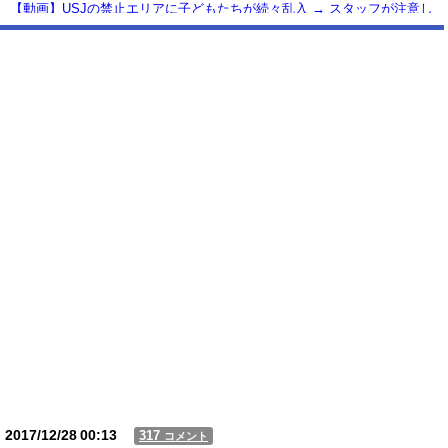
【動画】USJの禁止エリアに子どもたちが続々乱入 → スタッフが注意し
ても止まらない事態に
Powered by livedoor 相互RSS
2017/12/28
00:13
317
コメント