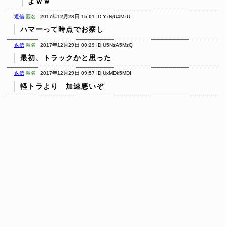
よｗｗ
返信
匿名
2017年12月28日 15:01
ID:YxNjU4MzU
ハマーって時点でお察し
返信
匿名
2017年12月29日 00:29
ID:U5NzA5MzQ
最初、トラックかと思った
返信
匿名
2017年12月29日 09:57
ID:UxMDk5MDI
軽トラより 加速悪いぞ