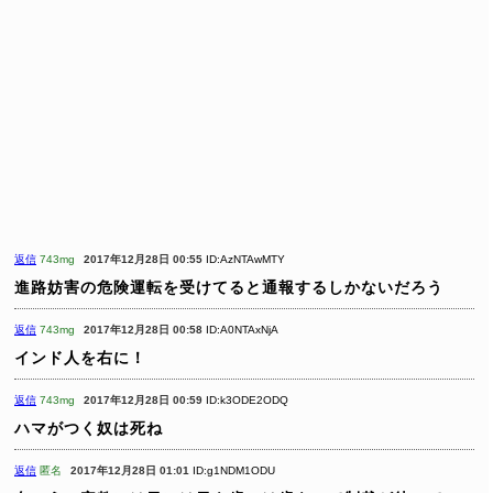
返信
743mg
2017年12月28日 00:55
ID:AzNTAwMTY
進路妨害の危険運転を受けてると通報するしかないだろう
返信
743mg
2017年12月28日 00:58
ID:A0NTAxNjA
インド人を右に！
返信
743mg
2017年12月28日 00:59
ID:k3ODE2ODQ
ハマがつく奴は死ね
返信
匿名
2017年12月28日 01:01
ID:g1NDM1ODU