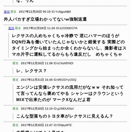
な、うん
返信
匿名
2017年12月28日 00:19
ID:YxNjgwMjM
外人バカすぎ立場わかってないw強制送還
返信
匿名
2017年12月28日 11:26
ID:k2ODM2OTA
レクサスの人めちゃくちゃ冷静で
逆にハマーのほうが
DQN行為を働いていたんじゃないかと錯覚する
実際どの
タイミングから始まったか全くわからないし、撮影者はス
マホ片手に運転してるからもろ違反だし めちゃくちゃ
匿名
2017年12月28日 11:58
ID:k1NzM5NDI
レ、レクサス？
匿名
2017年12月31日 16:45
ID:M5ODYyODQ
エンジンは安価レクサスの流用だがなｗｗ
それ知って
て言ってんなら褒めてやる
シャシーはクラウンという
MIXで出来たのが
マークXなんだよ君
匿名
2017年12月28日 12:10
ID:g2MDU0NzI
こんな型落ちのトヨタ車がレクサスに見えるん？
匿名
2017年12月28日 12:47
ID:I5NjkyMTE