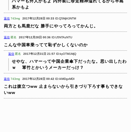
ハマーも外人かもよ
内外装に珍走精神溢れてるから半島
系かもよ
返信
743mg
2017年12月28日 00:33
ID:Q5MjA3NTM
両方とも馬鹿だな
勝手にやってろってかんじ。
返信
匿名
2017年12月28日 00:36
ID:U5NTAzNTU
こんな中国車乗ってて恥ずかしくないのか
返信
匿名
2017年12月31日 21:57
ID:kyOTM1MjQ
せやな、ハマーって中国企業傘下だったな。思い出したわ
ｗ
軍竹とかいうメーカーだっけ？
返信
743mg
2017年12月28日 00:42
ID:I4MDgxMDI
これは腹立つww
止まらないから引きづり下ろす事もできな
いww