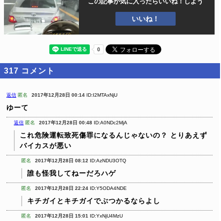
この記事が気に入ったら
いいね！しよう
いいね！
317
コメント
返信
匿名
2017年12月28日 00:14
ID:I2MTAxNjU
ゆーて
返信
匿名
2017年12月28日 00:48
ID:A0NDc2MjA
これ危険運転致死傷罪になるんじゃないの？
とりあえず
バイカスが悪い
匿名
2017年12月28日 08:12
ID:AzNDU3OTQ
誰も怪我してねーだろハゲ
匿名
2017年12月28日 22:24
ID:Y5ODA4NDE
キチガイとキチガイでぶつかるならよし
匿名
2017年12月28日 15:01
ID:YxNjU4MzU