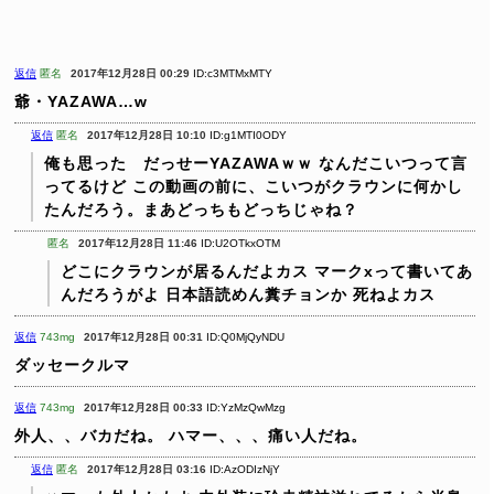
返信
匿名
2017年12月28日 00:29
ID:c3MTMxMTY
爺・YAZAWA…w
返信
匿名
2017年12月28日 10:10
ID:g1MTI0ODY
俺も思った だっせーYAZAWAｗｗ
なんだこいつって言
ってるけど
この動画の前に、こいつがクラウンに何かし
たんだろう。まあどっちもどっちじゃね？
匿名
2017年12月28日 11:46
ID:U2OTkxOTM
どこにクラウンが居るんだよカス
マークxって書いてあ
んだろうがよ
日本語読めん糞チョンか
死ねよカス
返信
743mg
2017年12月28日 00:31
ID:Q0MjQyNDU
ダッセークルマ
返信
743mg
2017年12月28日 00:33
ID:YzMzQwMzg
外人、、バカだね。
ハマー、、、痛い人だね。
返信
匿名
2017年12月28日 03:16
ID:AzODIzNjY