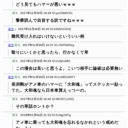
どう見てもハマーが悪いｗｗｗ
匿名
2017年12月28日 18:29
ID:gzODM0ODc
警察読んで自首する訳ですねｗｗｗ
返信
y
2017年12月28日 10:16
ID:k3NDA4ODQ
難民受け入れはいけないといういい例
返信
匿名
2017年12月28日 10:37
ID:c5MTM4Nzg
殴りにいくかと思ったら、行かなくて草
匿名
2017年12月29日 00:29
ID:k1MjAzMDI
この場合は良いと思うよ。こいつ相手に論破は必要無い
返信
匿名
2017年12月28日 15:08
ID:AzMDU4MTY
長渕剛がアメ車のハマーに「大和魂」ってステッカー貼っ
てた。大和魂なら日本車買えっつーの。
匿名
2017年12月31日 16:42
ID:M5ODYyODQ
その草話ホントか？
匿名
2018年01月04日 21:10
ID:EzNjg1MTg
アメ車に乗っても大和魂を忘れるなかれという戒めだ