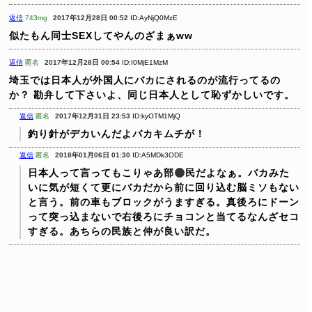
返信
743mg
2017年12月28日 00:52
ID:AyNjQ0MzE
似たもん同士SEXしてやんのざまぁww
返信
匿名
2017年12月28日 00:54
ID:I0MjE1MzM
埼玉では日本人が外国人にバカにされるのが流行ってるの
か？
勘弁して下さいよ、同じ日本人として恥ずかしいです。
返信
匿名
2017年12月31日 23:53
ID:kyOTM1MjQ
釣り針がデカいんだよバカキムチが！
返信
匿名
2018年01月06日 01:30
ID:A5MDk3ODE
日本人って言ってもこりゃあ部
民だよなぁ。バカみた
いに気が短くて更にバカだから前に回り込む脳ミソもない
と言う。前の車もブロックがうますぎる。真後ろにドーン
って突っ込まないで右後ろにチョコンと当てるなんざセコ
すぎる。あちらの民族と仲が良い訳だ。