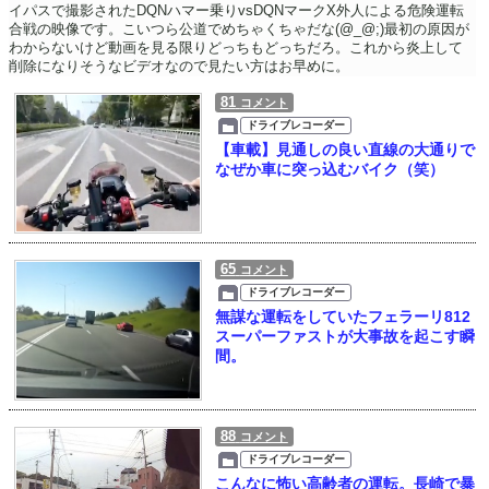
イパスで撮影されたDQNハマー乗りvsDQNマークX外人による危険運転
合戦の映像です。こいつら公道でめちゃくちゃだな(@_@;)最初の原因が
わからないけど動画を見る限りどっちもどっちだろ。これから炎上して
削除になりそうなビデオなので見たい方はお早めに。
81
コメント
ドライブレコーダー
【車載】見通しの良い直線の大通りで
なぜか車に突っ込むバイク（笑）
65
コメント
ドライブレコーダー
無謀な運転をしていたフェラーリ812
スーパーファストが大事故を起こす瞬
間。
88
コメント
ドライブレコーダー
こんなに怖い高齢者の運転。長崎で暴