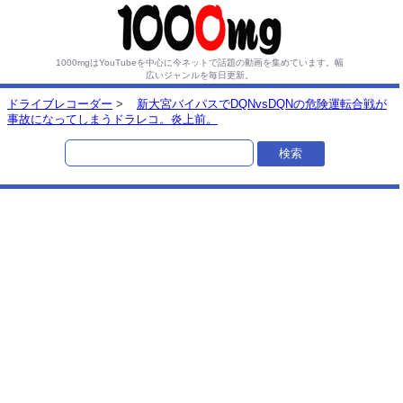
1000mgはYouTubeを中心に今ネットで話題の動画を集めています。
幅
広いジャンルを毎日更新。
ドライブレコーダー
>
新大宮バイパスでDQNvsDQNの危険運転合戦が
事故になってしまうドラレコ。炎上前。