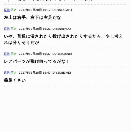
返信
匿名
2017年06月28日 19:17
ID:ExNjU0MTQ
左上は右手、右下は右足だな
返信
匿名
2017年06月28日 19:21
ID:g4NjczNDQ
いや、普通に潰されたり投げ出されたりするだろ、少し考え
れば分りそうだが
返信
匿名
2017年06月28日 19:37
ID:A1NzQ5Nzk
レアパーツが飛び散ってるがな！
返信
匿名
2017年06月28日 19:47
ID:Y2MzI3MDI
義足くさい