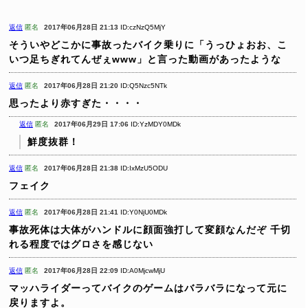
返信
匿名
2017年06月28日 21:13
ID:czNzQ5MjY
そういやどこかに事故ったバイク乗りに「うっひょおお、こ
いつ足ちぎれてんぜぇwww」と言った動画があったような
返信
匿名
2017年06月28日 21:20
ID:Q5Nzc5NTk
思ったより赤すぎた・・・・
返信
匿名
2017年06月29日 17:06
ID:YzMDY0MDk
鮮度抜群！
返信
匿名
2017年06月28日 21:38
ID:IxMzU5ODU
フェイク
返信
匿名
2017年06月28日 21:41
ID:Y0NjU0MDk
事故死体は大体がハンドルに顔面強打して変顔なんだぞ
千切
れる程度ではグロさを感じない
返信
匿名
2017年06月28日 22:09
ID:A0MjcwMjU
マッハライダーってバイクのゲームはバラバラになって元に
戻りますよ。