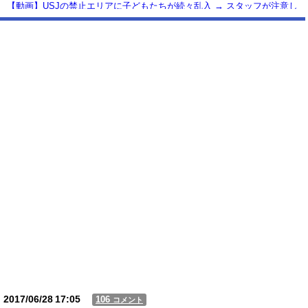
【動画】USJの禁止エリアに子どもたちが続々乱入 → スタッフが注意し
ても止まらない事態に
Powered by livedoor 相互RSS
2017/06/28
17:05
106
コメント