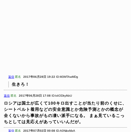
返信
匿名
2017年06月28日 19:22
ID:M3MTAwMDg
生きろ！
返信
匿名
2017年06月28日 17:08
ID:k4ODkyMzU
ロシアは国土が広くて100キロ出すことが当たり前のくせに、
シートベルト着用などの安全意識とか危険予測とかの概念が
全くないから事故がもの凄い派手になる。
まぁ見ているこっ
ちとしては見応えがあっていいんだが。
返信
匿名
2017年07月02日 00:08
ID:A0NjkxMzA