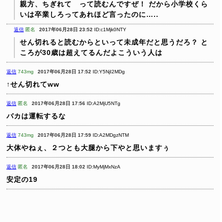
親方、ちぎれて って読むんですぜ！
だから小学校くら
いは卒業しろってあれほど言ったのに…..
返信
匿名
2017年06月28日 23:52
ID:c1Mjk0NTY
せん切れると読むからといって未成年だと思うだろ？
と
ころが30歳は超えてるんだよこういう人は
返信
743mg
2017年06月28日 17:52
ID:Y5NjI2MDg
↑せん切れてww
返信
匿名
2017年06月28日 17:56
ID:A2MjU5NTg
バカは運転するな
返信
743mg
2017年06月28日 17:59
ID:A2MDgzNTM
大体やねぇ、２つとも大腿から下やと思いますぅ
返信
匿名
2017年06月28日 18:02
ID:MyMjMxNzA
安定の19