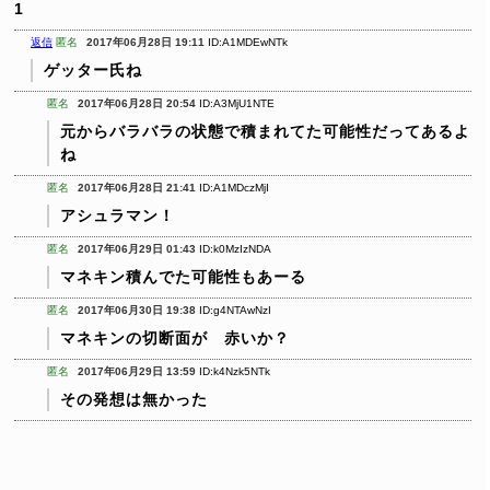
1
返信
匿名
2017年06月28日 19:11
ID:A1MDEwNTk
ゲッター氏ね
匿名
2017年06月28日 20:54
ID:A3MjU1NTE
元からバラバラの状態で積まれてた可能性だってあるよ
ね
匿名
2017年06月28日 21:41
ID:A1MDczMjI
アシュラマン！
匿名
2017年06月29日 01:43
ID:k0MzIzNDA
マネキン積んでた可能性もあーる
匿名
2017年06月30日 19:38
ID:g4NTAwNzI
マネキンの切断面が 赤いか？
匿名
2017年06月29日 13:59
ID:k4Nzk5NTk
その発想は無かった