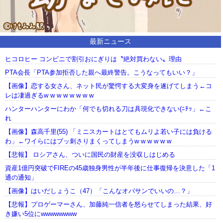
最新ニュース
ヒコロヒー コンビニで割引おにぎりは〝絶対買わない〟理由
PTA会長「PTA参加拒否した親へ最終警告。こうなってもいい？」
【画像】恋する女さん、ネット民が驚愕する大変身を遂げてしまう←コ
レは凄過ぎるw w w w w w w w
ハンターハンターにわか「何でも切れる刀は具現化できない(ﾆﾁｯ」←こ
れ
【画像】森高千里(55) 「ミニスカートはとてもムリよ若い子には負ける
わ」←ワイらにはブッ刺さりまくってしまうw w w w w w
【悲報】 ロシアさん、ついに国民の財産を没収しはじめる
資産1億円突破でFIREの45歳独身男性が半年後に仕事復帰を決意した「1
通の通知」
【画像】はいだしょうこ（47）「こんなオバサンでいいの…？」
【悲報】プロゲーマーさん、加藤純一信者を怒らせてしまった結果、好
き嫌い5位にwwwwwwww