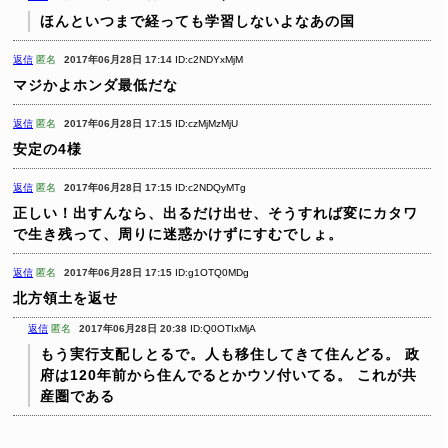
ほんといつまで経っても学習しないよなあの国
返信
匿名
2017年06月28日 17:14
ID:c2NDYxMjM
マジかよホンダ最低だな
返信
匿名
2017年06月28日 17:15
ID:czMjMzMjU
安定の4様
返信
匿名
2017年06月28日 17:15
ID:c2NDQyMTg
正しい！出すんなら、出るだけ出せ、そうすれば変にカタワ
で生き残って、周りに迷惑かけずにすむでしょ。
返信
匿名
2017年06月28日 17:15
ID:g1OTQ0MDg
北方領土を返せ
返信
匿名
2017年06月28日 20:38
ID:Q0OTIxMjA
もう実行支配しとるで。人も移住してきて住んどる。
政
府は120年前から住んでるとかウソ付いてる。
これが共
産圏である