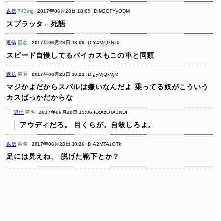
返信
743mg
2017年06月28日 18:09
ID:M2OTYyODM
スプラッタ←死語
返信
匿名
2017年06月28日 18:09
ID:Y4MjQ3Nzk
スピード自慢してるバイカスもこの車と同類
返信
匿名
2017年06月28日 18:21
ID:gyMjQxMjM
マジかよだからスバルは嫌いなんだよ
乗ってる奴がこういう
カスばっかだからな
返信
匿名
2017年06月28日 19:06
ID:AzOTA3NDI
アウディだろ。
目くらが。自殺しろよ。
返信
匿名
2017年06月28日 18:26
ID:A2MTA1OTk
足には見えね。
脱げた靴下とか？