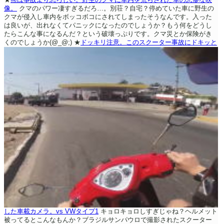
像。
クマのパワー凄すぎるだろ…。別荘？自宅？停めていた車に野生の
クマが侵入し車内をボッコボコにされてしまったそうなんです。入った
は良いが、出れなくてパニックになったのでしょうか？もう何をどうし
たらこんな事になるんだ？という破壊っぷりです。クマ災とか保険がき
くのでしょうか(@_@;)
★
ドッキリ注意。このスクーター事故にドキッと
した車載カメラ。vs VWタイプ1
キョロキョロしすぎじゃね？ヘルメット
被ってるとこんなもんか？ブラジルサンパウロで撮影されたスクーター