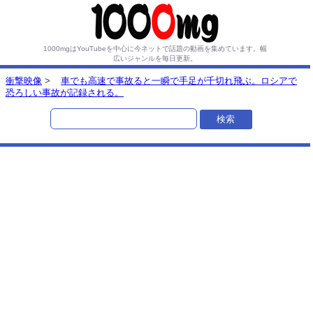
1000mgはYouTubeを中心に今ネットで話題の動画を集めています。
幅
広いジャンルを毎日更新。
衝撃映像
>
車でも高速で事故ると一瞬で手足が千切れ飛ぶ。ロシアで
恐ろしい事故が記録される。