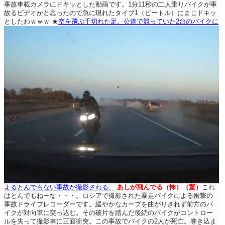
事故車載カメラにドキッとした動画です。1分11秒の二人乗りバイクが事
故るビデオかと思ったので急に現れたタイプ1（ビートル）にまじドキッ
としたわｗｗｗ
★
空を飛ぶ千切れた足。公道で競っていた2台のバイクに
よるとんでもない事故が撮影される。
あしが飛んでる（怖）（驚）
これ
はとんでもねーな・・・。ロシアで撮影された暴走バイクによる衝撃の
事故ドライブレコーダーです。緩やかなカーブを曲がりきれず前方のバ
イクが対向車に突っ込む。その破片を踏んだ後続のバイクがコントロー
ルを失って撮影車に正面衝突。この事故でバイクの2人が死亡。巻き込ま