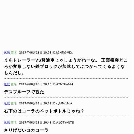
返信
匿名
2017年06月28日 19:58
ID:k2NTk0MDc
まあトレーラーVS普通車じゃしょうがねーな。
正面衝突どこ
ろか変形しない鉄ブロックが加速してぶつかってくるような
もんだし。
返信
匿名
2017年06月28日 20:10
ID:A2NTUwMzI
デスプルーフで観た
返信
匿名
2017年06月28日 20:37
ID:cyMTg1Mzk
右下のはコーラのペットボトルじゃね？
返信
匿名
2017年06月28日 20:43
ID:A1OTYyNTE
さりげないコカコーラ