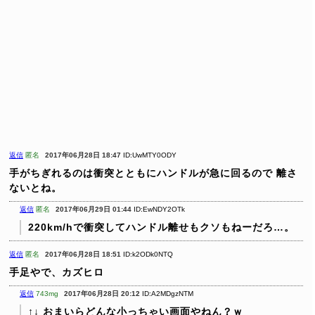
返信
匿名
2017年06月28日 18:47
ID:UwMTY0ODY
手がちぎれるのは衝突とともにハンドルが急に回るので
離さ
ないとね。
返信
匿名
2017年06月29日 01:44
ID:EwNDY2OTk
220km/hで衝突してハンドル離せもクソもねーだろ…。
返信
匿名
2017年06月28日 18:51
ID:k2ODk0NTQ
手足やで、カズヒロ
返信
743mg
2017年06月28日 20:12
ID:A2MDgzNTM
↑↓ おまいらどんな小っちゃい画面やねん？ｗ