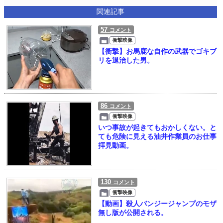
関連記事
57
コメント
衝撃映像
【衝撃】お馬鹿な自作の武器でゴキブ
リを退治した男。
86
コメント
衝撃映像
いつ事故が起きてもおかしくない。と
ても危険に見える油井作業員のお仕事
拝見動画。
130
コメント
衝撃映像
【動画】殺人バンジージャンプのモザ
無し版が公開される。