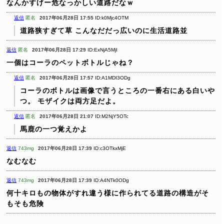
なんかすげー危なっかしい道路だなｗ
返信
匿名
2017年06月28日 17:55
ID:k0Mjc4OTM
道路狭すぎて草
こんなだだっ広いのに生活道路並
返信
匿名
2017年06月28日 17:29
ID:ExNjA5MjI
一個はコーラのペットボトルじゃね？
返信
匿名
2017年06月28日 17:57
ID:A1MDI3ODg
コーラのボトルは画像で言うところの一番右にある白いや
つ。
モザイクは両方足だよ。
返信
匿名
2017年06月28日 21:07
ID:M2NjY5OTc
馬鹿の一つ覚えかよ
返信
743mg
2017年06月28日 17:39
ID:c3OTkxMjE
なむなむ
返信
743mg
2017年06月28日 17:39
ID:A4NTk0ODg
何十キロもの物体がすれ違う様に作られてる道路の構造がそ
もそも危険