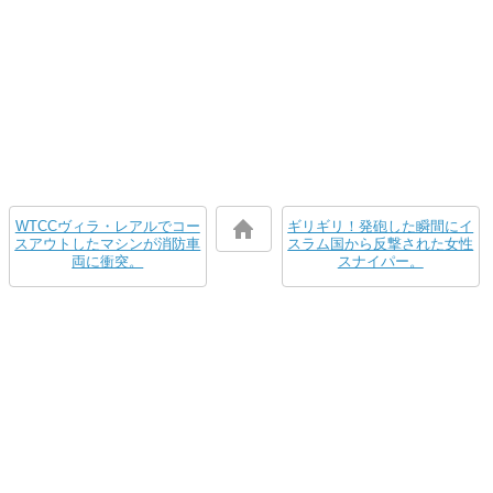
WTCCヴィラ・レアルでコー
ギリギリ！発砲した瞬間にイ
スアウトしたマシンが消防車
スラム国から反撃された女性
両に衝突。
スナイパー。