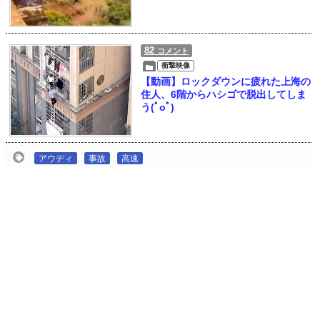
82
コメント
衝撃映像
【動画】ロックダウンに疲れた上海の
住人、6階からハシゴで脱出してしま
う(ﾟoﾟ)
アウディ
事故
高速