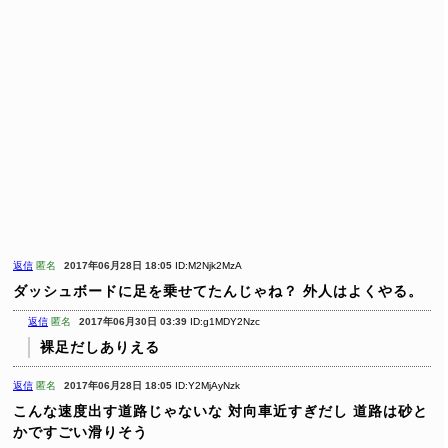
返信
匿名
2017年06月28日 18:05
ID:M2Njk2MzA
ダッシュボードに足を乗せてたんじゃね？
外人はよくやる。
返信
匿名
2017年06月30日 03:39
ID:g1MDY2Nzc
裸足だしありえる
返信
匿名
2017年06月28日 18:05
ID:Y2MjAyNzk
こんな速度出す道路じゃないな
対向車近すぎだし
道路は砂と
かですごい滑りそう