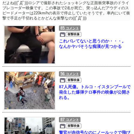
だよね(((ﾟДﾟ)))ロシアで撮影されたショッキングな正面衝突事故のドライ
ブレコーダー映像です。この事故で2名が死亡、突っ込んだアウディのス
ピードメーターは220km/hの表示で停止していたそうです。車内にいて衝
撃で手足が千切れるとかどんな衝撃なの(((ﾟДﾟ)))
85
コメント
衝撃映像
これバレてないと思うのか・・・。
なんかヤバそうな痴漢が見つかる
56
コメント
衝撃映像
87人死傷。トルコ・イスタンブールで
発生した爆弾テロ事件の映像が公開さ
れる。
87
コメント
衝撃映像
警官が赤信号なのにノールックで飛び