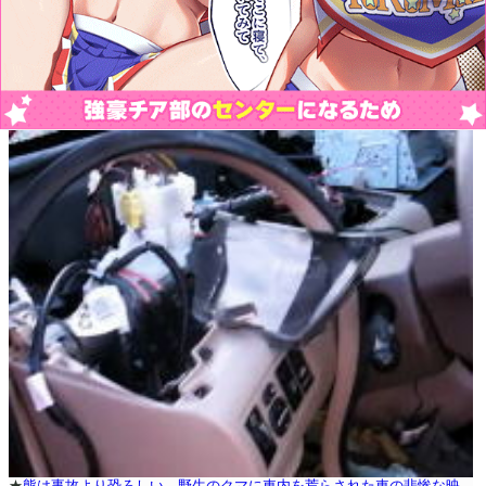
★
熊は事故より恐ろしい。野生のクマに車内を荒らされた車の悲惨な映