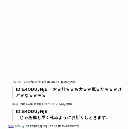
743mg
2017年06月14日 06:45
ID:Q4MzAyMjA
ID:E4ODUyNjE
↑
おｗ前ｗｗも大ｗｗ概ｗだｗｗｗけ
どｗなｗｗｗｗ
匿名
2017年07月19日 03:13
ID:c5MjAyMDU
ID:E4ODUyNjE
↑
じゃあ俺も早く死ぬようにお祈りしときます。
返信
743mg
2017年06月13日 02:38
ID:EwMDI0OTQ