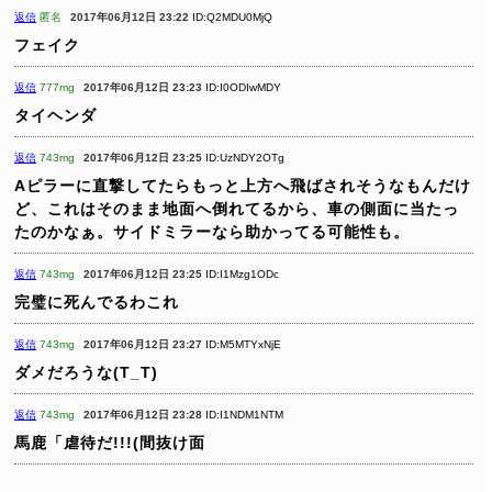
返信
匿名
2017年06月12日 23:22
ID:Q2MDU0MjQ
フェイク
返信
777mg
2017年06月12日 23:23
ID:I0ODIwMDY
タイヘンダ
返信
743mg
2017年06月12日 23:25
ID:UzNDY2OTg
Aピラーに直撃してたらもっと上方へ飛ばされそうなもんだけ
ど、これはそのまま地面へ倒れてるから、車の側面に当たっ
たのかなぁ。サイドミラーなら助かってる可能性も。
返信
743mg
2017年06月12日 23:25
ID:I1Mzg1ODc
完璧に死んでるわこれ
返信
743mg
2017年06月12日 23:27
ID:M5MTYxNjE
ダメだろうな(T_T)
返信
743mg
2017年06月12日 23:28
ID:I1NDM1NTM
馬鹿「虐待だ!!!(間抜け面