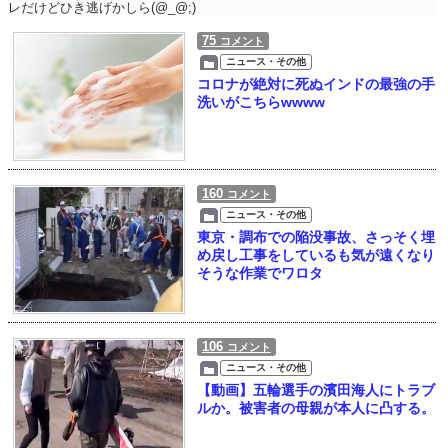
レだけどひき逃げかしら(@_@;)
75
コメント
ニュース・その他
コロナが絶対に死ぬインドの最強の手
洗いがこちらwwww
160
コメント
ニュース・その他
東京・調布での陥没事故、さっそく埋
め戻し工事をしているも気が遠くなり
そうな作業でワロタ
106
コメント
ニュース・その他
【動画】五輪選手の濱田海人にトラブ
ルか。被害者の母親が本人に凸する。