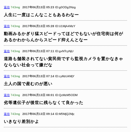
返信
743mg
2017年06月13日 05:23
ID:g0ODg3Nzg
人生に一度はこんなこともあるわなー
返信
743mg
2017年06月13日 05:28
ID:U1MjA4MzY
動画みるかぎり猛スピードってほどでもないが住宅街は何が
あるかわからんからスピード抑えんとなー
返信
743mg
2017年06月13日 07:11
ID:gxNTcyNjU
道路も舗装されてない貧民街ですら監視カメラを置かなきゃ
ならない社会って嫌だな
返信
743mg
2017年06月13日 07:14
ID:cyMzU4MjY
土人の国で産むのが悪い
返信
743mg
2017年06月13日 08:01
ID:QzMzM5ODM
劣等遺伝子が後世に残らなくて良かった
返信
743mg
2017年06月13日 09:14
ID:M5MjQ2Mjc
いきなり差別かよ