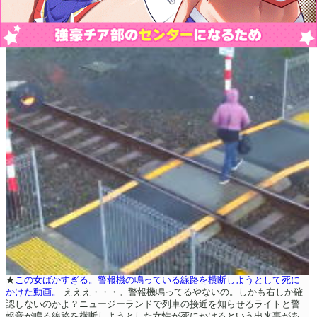
★
この女ばかすぎる。警報機の鳴っている線路を横断しようとして死に
かけた動画。
えええ・・・。警報機鳴ってるやないの。しかも右しか確
認しないのかよ？ニュージーランドで列車の接近を知らせるライトと警
報音が鳴る線路を横断しようとした女性が死にかけるという出来事があ