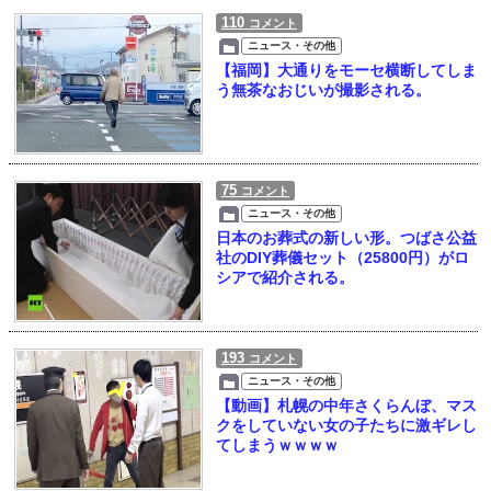
110
コメント
ニュース・その他
【福岡】大通りをモーセ横断してしま
う無茶なおじいが撮影される。
75
コメント
ニュース・その他
日本のお葬式の新しい形。つばさ公益
社のDIY葬儀セット（25800円）がロ
シアで紹介される。
193
コメント
ニュース・その他
【動画】札幌の中年さくらんぼ、マス
クをしていない女の子たちに激ギレし
てしまうｗｗｗｗ