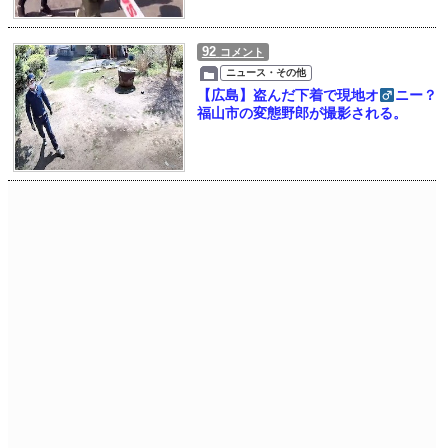
92
コメント
ニュース・その他
【広島】盗んだ下着で現地オ
ニー？
福山市の変態野郎が撮影される。