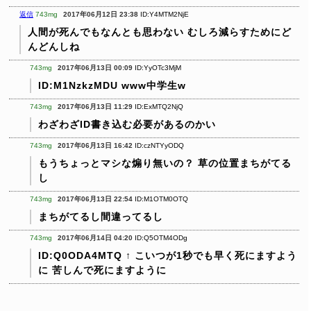
返信
743mg
2017年06月12日 23:38
ID:Y4MTM2NjE
人間が死んでもなんとも思わない
むしろ減らすためにど
んどんしね
743mg
2017年06月13日 00:09
ID:YyOTc3MjM
ID:M1NzkzMDU
www中学生w
743mg
2017年06月13日 11:29
ID:ExMTQ2NjQ
わざわざID書き込む必要があるのかい
743mg
2017年06月13日 16:42
ID:czNTYyODQ
もうちょっとマシな煽り無いの？
草の位置まちがてる
し
743mg
2017年06月13日 22:54
ID:M1OTM0OTQ
まちがてるし間違ってるし
743mg
2017年06月14日 04:20
ID:Q5OTM4ODg
ID:Q0ODA4MTQ
↑
こいつが1秒でも早く死にますよう
に
苦しんで死にますように