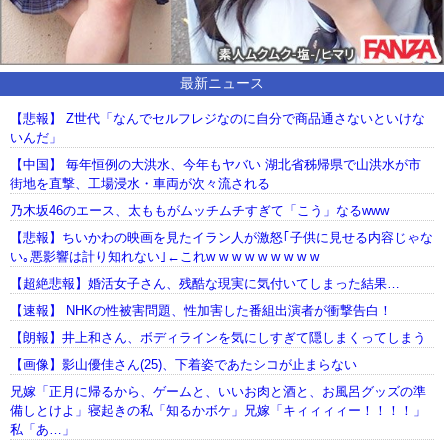
最新ニュース
【悲報】 Z世代「なんでセルフレジなのに自分で商品通さないといけな
いんだ」
【中国】 毎年恒例の大洪水、今年もヤバい 湖北省秭帰県で山洪水が市
街地を直撃、工場浸水・車両が次々流される
乃木坂46のエース、太ももがムッチムチすぎて「こう」なるwww
【悲報】ちいかわの映画を見たイラン人が激怒｢子供に見せる内容じゃな
い｡悪影響は計り知れない｣←これw w w w w w w w w
【超絶悲報】婚活女子さん、残酷な現実に気付いてしまった結果…
【速報】 NHKの性被害問題、性加害した番組出演者が衝撃告白！
【朗報】井上和さん、ボディラインを気にしすぎて隠しまくってしまう
【画像】影山優佳さん(25)、下着姿であたシコが止まらない
兄嫁「正月に帰るから、ゲームと、いいお肉と酒と、お風呂グッズの準
備しとけよ」寝起きの私「知るかボケ」兄嫁「キィィィィー！！！！」
私「あ…」