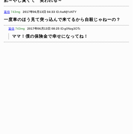
肥～やし臭くて 笑われる～
返信
743mg
2017年06月13日 04:33
ID:AwMjYxNTY
一度車のほう見て突っ込んで来てるから自殺じゃねーの？
返信
743mg
2017年06月13日 08:25
ID:g0Nzg3OTc
ママ！僕の保険金で幸せになってね！