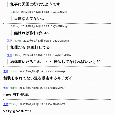
無事に天国に行けたようです
743mg
2017年06月14日 08:43
ID:A2NjQ1MTk
天国なんてないよ
743mg
2017年06月14日 20:15
ID:Q3NTI2Nzg
無ければ作ればいい
返信
743mg
2017年06月13日 06:08
ID:I2ODkyOTk
無理だろ
頭強打してる
返信
743mg
2017年06月15日 13:51
ID:AyNTEwODA
結構痛いだろこれ・・・
怪我してなければいいけど
返信
743mg
2017年06月12日 23:15
ID:Y2NTUxMjY
舗装もされてない道を暴走するキチガイ
返信
743mg
2017年06月12日 23:17
ID:k4MzMzNDI
new FIT 登場。
返信
743mg
2017年06月12日 23:18
ID:c3NzEzNTE
very good(^^♪