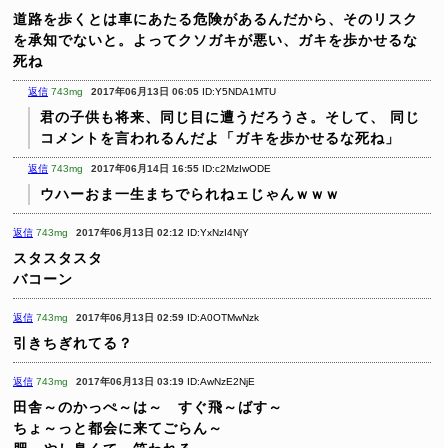
道路を歩くとは車にあたる危険があるんだから、そのリスク
を承知でないと。よってクソガキが悪い、ガキを歩かせるな
死ね
返信
743mg
2017年06月13日 06:05
ID:Y5NDA1MTU
君の子供も将来、同じ目に遭うだろうさ。そして、
同じ
コメントを言われるんだよ「ガキを歩かせるな死ね」
返信
743mg
2017年06月14日 16:55
ID:c2MzIwODE
ウハーおま一生まちでられねェじゃんｗｗｗ
返信
743mg
2017年06月13日 02:12
ID:YxNzI4NjY
スタスタスタ
バコーン
返信
743mg
2017年06月13日 02:59
ID:A0OTMwNzk
引きちぎれてる？
返信
743mg
2017年06月13日 03:19
ID:AwNzE2NjE
田舎～のかっぺ～は～ すぐ飛～ばす～
ちょ～っと都会に来てごらん～