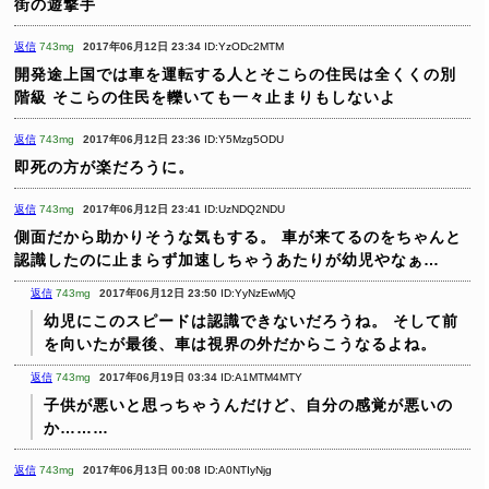
街の遊撃手
返信
743mg
2017年06月12日 23:34
ID:YzODc2MTM
開発途上国では車を運転する人とそこらの住民は全くくの別
階級
そこらの住民を轢いても一々止まりもしないよ
返信
743mg
2017年06月12日 23:36
ID:Y5Mzg5ODU
即死の方が楽だろうに。
返信
743mg
2017年06月12日 23:41
ID:UzNDQ2NDU
側面だから助かりそうな気もする。
車が来てるのをちゃんと
認識したのに止まらず加速しちゃうあたりが幼児やなぁ…
返信
743mg
2017年06月12日 23:50
ID:YyNzEwMjQ
幼児にこのスピードは認識できないだろうね。
そして前
を向いたが最後、車は視界の外だからこうなるよね。
返信
743mg
2017年06月19日 03:34
ID:A1MTM4MTY
子供が悪いと思っちゃうんだけど、自分の感覚が悪いの
か………
返信
743mg
2017年06月13日 00:08
ID:A0NTIyNjg