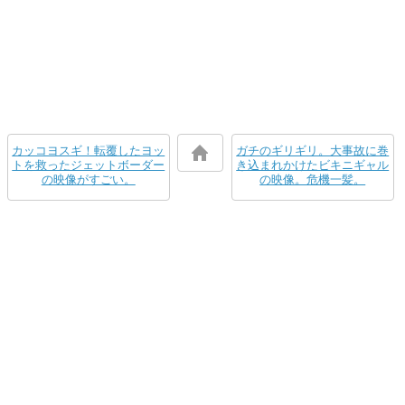
カッコヨスギ！転覆したヨッ
ガチのギリギリ。大事故に巻
トを救ったジェットボーダー
き込まれかけたビキニギャル
の映像がすごい。
の映像。危機一髪。