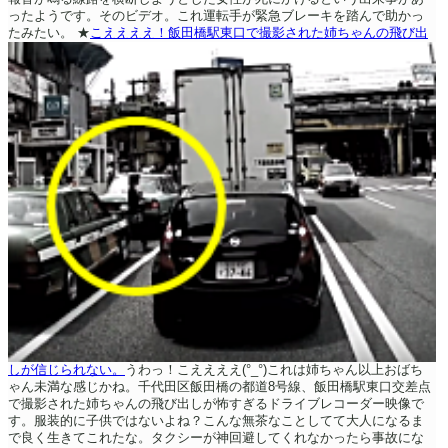
ったようです。そのビデオ。これ運転手が緊急ブレーキを踏んで助かっ
たみたい。
★
こええええ！飯田橋駅東口で撮影された姉ちゃんの飛び出
しが信じられない。
うわっ！こええええ(°_°)これは姉ちゃん以上おばち
ゃん未満な感じかね。千代田区飯田橋の都道8号線、飯田橋駅東口交差点
で撮影された姉ちゃんの飛び出しが怖すぎるドライブレコーダー映像で
す。服装的に子供ではないよね？こんな無茶なことしてて大人になるま
で良く生きてこれたな。タクシーが神回避してくれなかったら事故にな