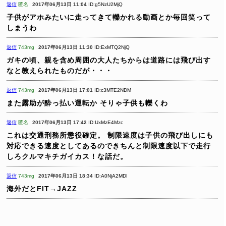
返信
匿名
2017年06月13日 11:04
ID:g5NzU2MjQ
子供がアホみたいに走ってきて轢かれる動画とか毎回笑って
しまうわ
返信
743mg
2017年06月13日 11:30
ID:ExMTQ2NjQ
ガキの頃、親を含め周囲の大人たちからは道路には飛び出す
なと教えられたものだが・・・
返信
743mg
2017年06月13日 17:01
ID:c3MTE2NDM
また露助が酔っ払い運転か
そりゃ子供も轢くわ
返信
匿名
2017年06月13日 17:42
ID:UxMzE4Mzc
これは交通刑務所懲役確定。
制限速度は子供の飛び出しにも
対応できる速度としてあるのできちんと制限速度以下で走行
しろクルマキチガイカス！な話だ。
返信
743mg
2017年06月13日 18:34
ID:A0NjA2MDI
海外だとFIT→JAZZ