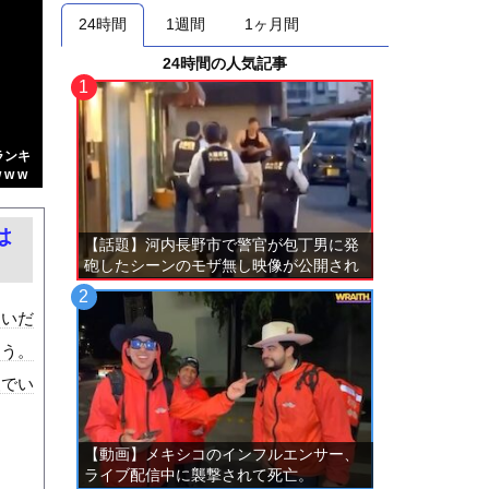
24時間
1週間
1ヶ月間
24時間の人気記事
ランキ
w w
は
【話題】河内長野市で警官が包丁男に発
砲したシーンのモザ無し映像が公開され
る。
ないだ
ろう。
装でい
【動画】メキシコのインフルエンサー、
ライブ配信中に襲撃されて死亡。