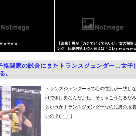
無限快楽地獄～』をrawやhitomiを使わずに無料で読む方法...
、日本円をアルゼンチン通貨危機と同列扱いへ・・・
ダム「9門開放！（全力放流」中国都市「三峡沿線の道路水没」中国政...
AVより抜けそうな新ヌード part4
温泉が湧き出るｗｗｗｗｗ
ｗｗｗｗｗ
【画像】男が「ガチでどうでもいい」女の報告
の江口寿史さん、開き直って言い訳してしまう。全く反省してないと話...
ング、圧倒的第１位と言えば『コレ』w w w w w 
ーパー堀大輔さん、リスナーから「寝たほうがいい！」と言われてガチ...
w w w
務調査で知り合った納税者の自宅に出入りしお小遣い1億5000万...
子格闘家の試合にまたトランスジェンダー…女子
濡れ場がエロ過ぎる！ヘアヌード写真集の全裸、全盛期グラビア、最高...
なる。
黒木啓司、妻・宮崎麗果被告へのDV事案で逮捕されていた 宮崎は...
しかもL型エンジン…このS31Zいくらかかってるんだ…
トランスジェンダーって心の性別が一致し
Dと診断された当時、世間はまだPTSDという言葉は浸透されてい...
けで体は男なんだよね。そりゃこうなるだ
て、ついに、、、
というかトランスジェンダーなのに男の服
代表監督を追及「なぜ負けたのか」
いの？(´･_･`)
べきか…1万年ぶり史上最大級の火山の兆し＝韓国の反応
いた。私が上に物を投げるフリをする → 猫はこうなります…