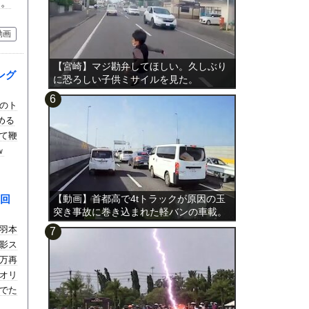
し。
動画
【宮崎】マジ勘弁してほしい。久しぶり
ング
に恐ろしい子供ミサイルを見た。
のト
集める
て鞭
ｗ
回
【動画】首都高で4tトラックが原因の玉
突き事故に巻き込まれた軽バンの車載。
羽本
影ス
4万再
オリ
でた