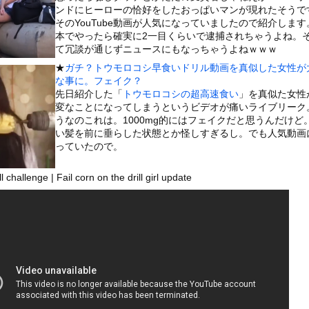
いうＡＶ女優ｗｗｗｗｗｗｗｗｗｗw
ンドにヒーローの恰好をしたおっぱいマンが現れたそうで
そのYouTube動画が人気になっていましたので紹介します
ックのり入れたけど出てこないの！！
本でやったら確実に2一目くらいで逮捕されちゃうよね。
て冗談が通じずニュースにもなっちゃうよねｗｗｗ
ローンをネット発射装置で撃墜するウクライナ。
★
ガチ？トウモロコシ早食いドリル動画を真似した女性が
な事に。フェイク？
先日紹介した「
トウモロコシの超高速食い
」を真似た女性
変なことになってしまうというビデオが痛いライブリーク
うなのこれは。1000mg的にはフェイクだと思うんだけど
or 相互RSS
い髪を前に垂らした状態とか怪しすぎるし。でも人気動画
g
が管理しています。 RSS設定 更新順130件まで。それ以降の古いも
っていたので。
ll challenge | Fail corn on the drill girl update