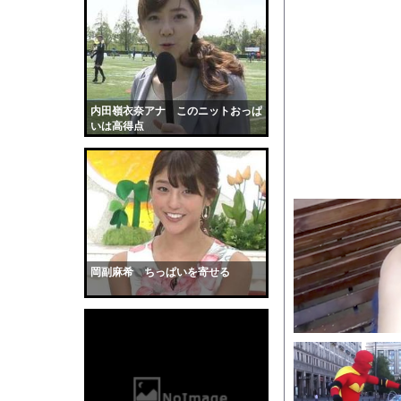
【マジかよ】脱●常習犯
【悲報】イッヌさん、
イメージDVD界にブレ
【画像】日本のライオ
【画像】思わず保存し
内田嶺衣奈アナ このニットおっぱ
いは高得点
ASDなんやが『冗談
【動画】山道で落石。
またしても火星に謎の
彼女はお腹が空いてい
全く泳げない人がウォ
【黒歴史】こういう昔
岡副麻希 ちっぱいを寄せる
韓国人「安貞桓が韓国
ケンタッキーとか言う
【画像】このAVが性
【悲報】味噌ラーメン
【中国】男の子が爆竹