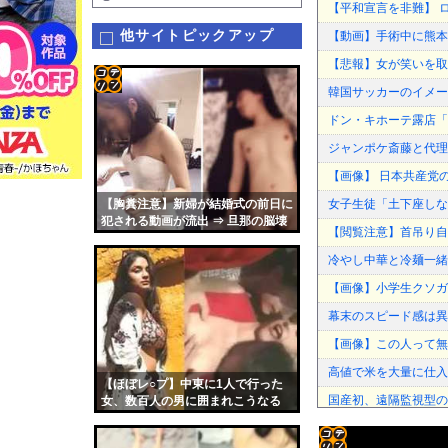
【平和宣言を非難】 
他サイトピックアップ
【動画】手術中に熊本
【悲報】女が笑いを取
韓国サッカーのイメー
コテ
ドン・キホーテ露店「
リン
ジャンポケ斎藤と代理
- 固
【画像】 日本共産党
定リ
【胸糞注意】新婦が結婚式の前日に
女子生徒「土下座しな
ンク
犯される動画が流出 ⇒ 旦那の脳壊
【閲覧注意】首吊り自
れるだろこれ・・
自動
冷やし中華と冷麺一緒
更新
【画像】小学生クソガ
ツー
幕末のスピード感は異
ル
【画像】この人って無
高値で米を大量に仕入
【ほぼレ○プ】中東に1人で行った
国産初、遠隔監視型の
女、数百人の男に囲まれこうなる
【画像】ワイ、罪木蜜