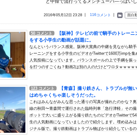
と中韓で流行ってるメシチューバ―っぽい
いう自炊最強のメシｗｗｗｗｗｗｗｗ
している。私の知らないスマホで連絡を取り合い、日中会ったりしてい...
116
2016年05月12日 23:28 ┃
コメント
┃
面白
AVより抜けそうな新ヌード part4
一緒でしたよねぇ？」私「従弟だけど？」→意味深な言い方をされてウ...
【阪神】テレビの前で騎手のトレーニ
50
コメント
…」性器に火をつけ脅迫、少女達はモップで…657人が死亡した韓...
をする小学生の動画が話題に。
模の武器売却「確信している」 …米共和党重鎮、マコール議員が表...
なんというバランス感覚。阪神大賞典の中継を見ながら騎手
レーニングをする小学生のビデオがTwitterで1600万impを
常他
人気投稿になっています。バランスボールの上で手綱を振っ
えるのか 200年の謎をAIが解明！
を打つのすごくね？動画2は別の人のだけどワロタｗｗｗｗ
ター うっすらと谷間の裾野！！【GIF動画あり】
の楽曲も披露！『三期生LIVE』愛知公演のレポがこちら
【青森】撮り鉄さん、トラブルが無い
史で最も取り返しのつかなかった失敗って何？
123
コメント
はめちゃくちゃ楽しそうだった。
疑い 詐取金で競艇か、国税当局
これはみんながみんな思った通りの写真が撮れたのかな？奥
「生々しいな･･･」と思った描写ｗｗｗｗ
線の秋田〜青森間で運行された臨時列車「急行津軽」その撮
ぽっちゃりボディが限界突破してしまう
ポットで大いに盛り上がる撮り鉄たちのビデオがTwitterで5
生の人気動画になっていましたので紹介します。埋め込みは
IFA会長、辞任危機でトランプ政権に泣き付くも無視されて海外失...
ジナル版で。撮り鉄動画はトラブル物ばかり紹介しているの
誠也OPS.840 岡本和真OPS.742 吉田正尚O...
まにはこんなのも。