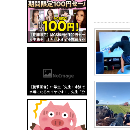
【悲報】「蕎麦」とか
【4/4】嫁が浮気を
尻肉が凄い神宮寺ナオの
義弟嫁「駅で男の人と
【期間限定】MGS動画が100円セー
「14歳の少年に挿入を
ル実施中！！とりあえず全部買うや
台湾への140億ドル規
ろｗｗｗｗｗ
幕末のスピード感は異
白黒のコマになぜ色が見
トラウデン直美キャス
【日向坂46】まさか
【徹底議論】近代日本
【衝撃画像】中学生「先生！水泳で
税務署員1億円超脱税
水着になるのイヤです！」先生「分
かった」→結果まさかの『こう』な
【画像】漫画読んでて
ってしまうw w w w w w w
美人工学研究者さん、
外国人「使い捨てだ」F
村上宗隆OPS.895 鈴木