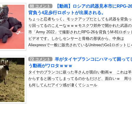
加速ｗｗｗｗｗｗｗｗｗ
【動画】ロシアの武器見本市にRPG-2
88
コメント
の机がこの女の子の椅子にされてたらｗｗｗ
背負う4足歩行ロボットが出展される。
、可愛すぎる
ちょっと忍者ちっく。モックアップだとしても武器を背負っ
り回ってるのこえーなｗｗｗモスクワ郊外で開かれた武器の
屈みで完全に見えてる動画が拡散されてしまう…
市「Army 2022」で撮影されたRPG-26を背負うM-81ロボッ
いう地雷系の女子高生って好きじゃないの？
ビデオです。しかしセンサーと骨格の形状から、中身は
ナンバーワンだ」 熊本地震直後の日本の対応のスピードに世界が衝撃
Aliexpressで一般に販売されているUnitreeのGo1ロボット
いかと噂されています。
にチン凸したアジア人短小男
、爆笑されてしまうｗｗｗ
羊がタイヤブランコにハマって困って
72
コメント
た嫁。まさかと思い長男のDNA鑑定をするがいいな？と問うと、元嫁...
う動画がワロタｗｗｗ
ロシア軍兵士のHIV感染が2000％急増…ウクライナメディア！
タイヤのブランコに嵌った羊さんが面白い動画ｗ これは羊
のSNS更新が1週間途絶え、様々な憶測が飛び交う。1週間ぶりの投...
からすると困ってしまってるのかもだけど、面白いｗ 周り
管理フォーーーーム！！！」
も何してんだアイツ感が凄くてシュール
の金庫触らないでよ！」キチママ『そこに金庫があったから、開けてみ...
BS新人アナさん、プリケツ
Jリーグさん、J1史上最多6万3960人が国立を埋めるｗｗｗｗ...
ジェリー、もうエグいだろ・・・(画像どーん)
目のワイ、転職するか迷うｗｗｗｗｗ