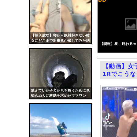
エロ漫画『冥婚の花嫁～
コテ
【悲報】アメリカ政府
リン
中国「大洪水！」三峡
- 固
尻肉が凄い神宮寺ナオの
定リ
【挿入成功】寝たら絶対起きない彼
熊本地震で居酒屋から
女にどこまで出来るか試してみた結
ンク
【朗報】夏、終わるｗ
【悲報】トレパク絵師
果ｗｗｗｗ
自動
【悲報】ショートスリ
更新
国税局職員（25）、税
【動画】女
ツー
佐藤寛子、ヌード乳首
1Rでこう
ル
【芸能】元EXILE・
過給なしで420ps。
凍えていた子犬たちを救うために見
知らぬ人に救助を求めたママワン
渡邊渚さん「私がPTS
コ。
職場の人妻と不倫をし
韓国国会、サッカー前
日本旅行キャンセルす
うちのネコが目の前に