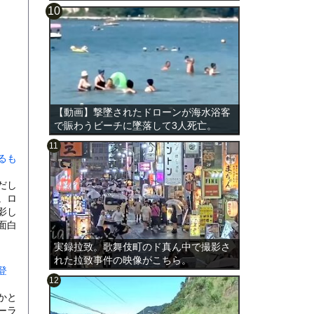
【動画】撃墜されたドローンが海水浴客
で賑わうビーチに墜落して3人死亡。
るも
だし
。ロ
影し
面白
実録拉致。歌舞伎町のド真ん中で撮影さ
れた拉致事件の映像がこちら。
登
かと
ーラ