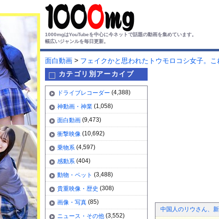
1000mgはYouTubeを中心に今ネットで話題の動画を集めています。
幅広いジャンルを毎日更新。
>
面白動画
フェイクかと思われたトウモロコシ女子。こ
カテゴリ別アーカイブ
(4,388)
ドライブレコーダー
(1,058)
神動画・神業
(9,473)
面白動画
(10,692)
衝撃映像
(4,597)
乗物系
(404)
感動系
(3,488)
動物・ペット
(308)
貴重映像・歴史
(85)
画像・写真
中国人のリウさん、新
(3,552)
ニュース・その他