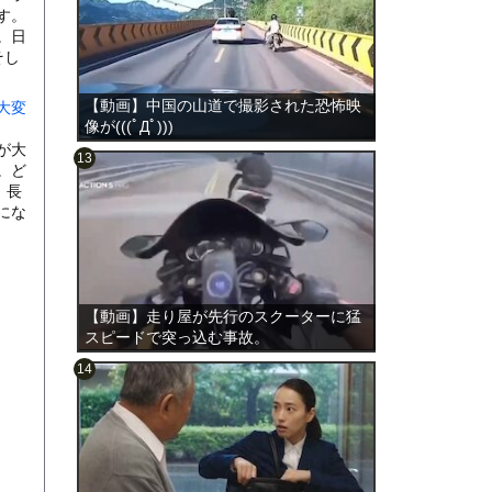
す。
。日
そし
【動画】中国の山道で撮影された恐怖映
大変
像が(((ﾟДﾟ)))
が大
。ど
。長
にな
のは表
【動画】走り屋が先行のスクーターに猛
スピードで突っ込む事故。