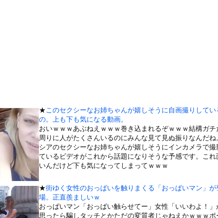
!?幼少の頃の夢をもう一度…大きいお友達長年の悲願!?映るだけ...
飼い主の『レズプレイ』を見てドン引き・・・
イク確定の超大型新人が爆誕するwwwww黒髪清純乙女・黒川結、...
ンさん、溶けるｗｗｗｗｗｗｗｗｗｗｗｗｗｗ
たくなる「笑える画像・最高な画像」貼っていけｗｗｗｗｗ
』とか『社交辞令』がマジでわからなくて怖い
前を走る車に巨大な岩が直撃
「扉」が出現？ 最新パノラマ画像に写り込んだ人工物らしき地形を巡...
★
このセクシーなお姉ちゃんが嬉しそうに自画撮りしてい
た。今日はおひとり様で！ → 一蘭みたいなカウンターはこちらです...
の。上も下も気になる動画。
ータースライダーをやるとこうなる
おいｗｗｗあぶねえｗｗｗ巻き込まれるぞｗｗｗ結構ガチ
周りに人がたくさんいるのにみんな見て見ぬ振りなんだね
の大学ヤリサーの流出エロ動画（顔出し）が一番抜ける
シアのセクシーなお姉ちゃんが嬉しそうにインカメラで撮
代表に激怒！『惨憺たる結果、徹底的な刷新が必要だ』と監督や協会を...
ているビデオがこれから話題になりそうな予感です。これ
いんだけど下も気になってしまってｗｗｗ
唐揚げ屋ｗｗｗｗｗ
癖ブッ刺さりで精子ドクドク作られるわｗｗｗｗ
★
街ゆく女性のおっぱいを触りまくる「おっぱいマン」が
で行列、出来ない
場。正直羨ましいｗ
おっぱいマン「おっぱい触らせてー」女性「いいわよ！」
に点火 マンホールが爆発しふた吹き飛ぶ
思ったら騙しタッチとかただの変質者じゃねえかｗｗｗポ