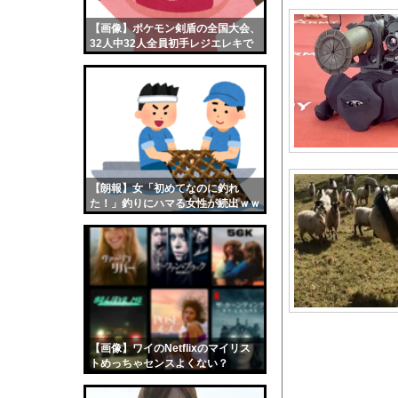
コメ高値掴みの損切り
【画像】ポケモン剣盾の全国大会、
【画像】おまえらくん
32人中32人全員初手レジエレキで
【画像】この女優さん
完全にワンパターンｗｗｗ
【朗報】齋藤飛鳥、前
【画像】おまえらこう
海外「日本よ、お前が
勇気を出して白人美女
10年もの間浮気して
【朗報】女「初めてなのに釣れ
た！」釣りにハマる女性が続出ｗｗ
ウクライナ侵攻以降、
ｗ
【配信者】「金バエ」
【画像】女の子「危機
私「ちょっと、人の家
【画像】元モデルのT
【衝撃】歴史的転換点の
【画像】ワイのNetflixのマイリス
日向坂OGの最新ラン
トめっちゃセンスよくない？
wwwwwww
【衝撃】SES10年