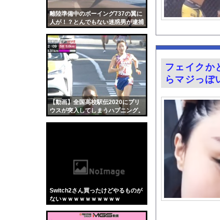
旅館「この押入れには
離陸準備中のボーイング737の翼に
【驚愕】マチアプで会
人が！？とんでもない迷惑男が逮捕
される。
【画像】このバレー女
浦野芽良アナ ピタピ
【画像】ピクルスピザ
フェイクか
【悲報】ロシア、じわ
らマジっぽ
今の時期 河口で釣れ
『BanG Dream! Av
【動画】全国高校駅伝2020にプリ
ウスが突入してしまうハプニング。
【動画】中国製自動車
【Mステ】西川貴教さ
FANZAで夏の動画5
【画像】カップラーメ
【Xの車窓から】オー
【ポロリ悲話】ネット
Switch2さん買ったけどやるものが
【衝撃】「かわいい虫
ないｗｗｗｗｗｗｗｗｗｗ
「アメリカのヤンキー