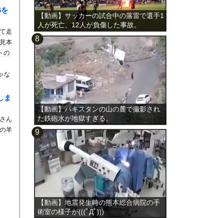
6を
【動画】サッカーの試合中の落雷で選手1
人が死亡、12人が負傷した事故。
て走
見本
トの
じゃな
しま
【動画】パキスタンの山の麓で撮影され
た鉄砲水が地獄すぎる。
さん
の羊
【動画】地震発生時の熊本総合病院の手
術室の様子が(((ﾟДﾟ)))