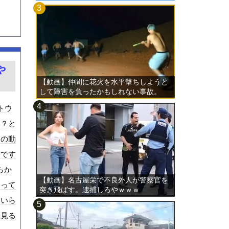
や
【動画】仲間に花火を水平撃ちしようと
して障害を負ったかもしれない事故。
トウ
い？と
この動
いです
らか
【動画】名古屋栄で不良外人が警察官を
疑って
突き飛ばす。逮捕しろやｗｗｗ
ゃいら
を見る