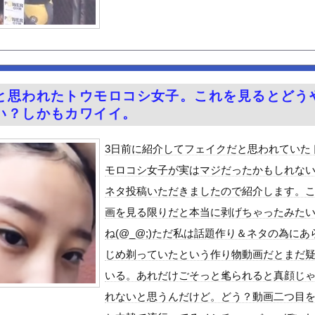
布団は入ってません」
った外国人からまさかの『こう』言われたんやがこれワイ詰みか？？？...
子の中で着床するまで即ハメしたい女子選べwwwwwwww
タニットでボディラインくっきり！！
を頼んだ人 咽び泣くｗｗｗ
と思われたトウモロコシ女子。これを見るとどう
じわと逝き始める
い？しかもカワイイ。
る美味い魚教えて
e Mujica』7話感想 再び集まる5人！最後のCR...
3日前に紹介してフェイクだと思われていた
のプラスチック部品強度がこちらｗｗｗｗｗｗｗｗｗ
モロコシ女子が実はマジだったかもしれな
ん 魅惑のマーメイドすぎるｗｗｗｗｗｗｗｗ
ネタ投稿いただきましたので紹介します。
0％OFFキャンペーン第4弾が始まったぞー！
画を見る限りだと本当に剥げちゃったみた
ン食べるんだけどどれがいいかな！？w
ね(@_@;)ただ私は話題作り＆ネタの為にあ
ビスかと思ったら野生の炊飯器で草 ほか
じめ剃っていたという作り物動画だとまだ
で拡散してるおっぱいポロリ動画、何故か叩かれる・・・
いる。あれだけごそっと毟られると真顔じ
」ランキング、ついに発表される
れないと思うんだけど。どう？動画二つ目
がアジア人にケンカを売った結果ｗｗｗ」 ほか