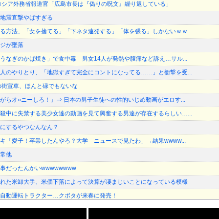
ロシア外務省報道官「広島市長は『偽りの呪文』繰り返している」
地震直撃やばすぎる
る方法、「女を捨てる」「下ネタ連発する」「体を張る」しかないｗｗ...
ジが墜落
うなぎのかば焼き」で食中毒 男女14人が発熱や腹痛など訴え…サル...
人のやりとり、「地獄すぎて完全にコントになってる……」と衝撃を受...
の街宣車、ほんと碌でもないな
がらオ○ニーしろ！」⇒ 日本の男子生徒への性的いじめ動画がエロす...
殺中に失禁する美少女達の動画を見て興奮する男達が存在するらしい…...
にするやつなんなん？
キ「愛子！卒業したんやろ？大学 ニュースで見たわ」→結果wwww...
常他
事だったんかいwwwwwwww
れた米卸大手、米価下落によって決算が凄まじいことになっている模様
自動運転トラクター…クボタが来春に発売！
柑の激エロフィギュアが欲しすぎて泣く・・・・・・