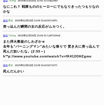
返信
743mg
2015年12月16日 12:41
ID:I2NjQxMjY
なにこれ？
戦隊もののヒーローにでもなりきったつもりなの
かな
返信
匿名
2015年12月16日 13:00
ID:k0ODY4MTc
突っ込んだ瞬間の女の反応がムカつく。
返信
743mg
2015年12月16日 13:04
ID:YyMTU0NzE
また拝火教徒のしわざかｗ
去年も”バーニングマン”みたいな祭りで
焚き火に突っ込んで
死んだ奴いたな。(2:55～)
h**p://www.youtube.com/watch?v=fK412OHZgmo
返信
匿名
2015年12月16日 13:05
ID:k0ODY3OTI
死んだんかい