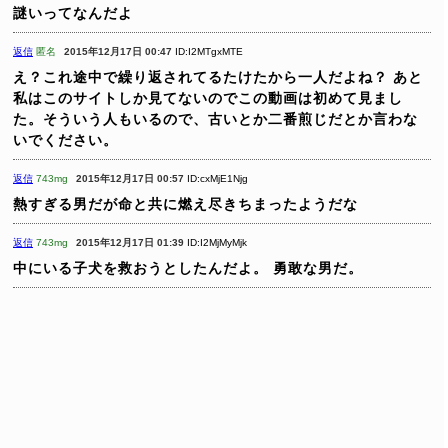
謎いってなんだよ
返信
匿名
2015年12月17日 00:47
ID:I2MTgxMTE
え？これ途中で繰り返されてるたけたから一人だよね？
あと
私はこのサイトしか見てないのでこの動画は初めて見まし
た。そういう人もいるので、古いとか二番煎じだとか言わな
いでください。
返信
743mg
2015年12月17日 00:57
ID:cxMjE1Njg
熱すぎる男だが命と共に燃え尽きちまったようだな
返信
743mg
2015年12月17日 01:39
ID:I2MjMyMjk
中にいる子犬を救おうとしたんだよ。
勇敢な男だ。