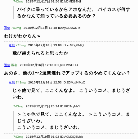
743mg
2015年12月17日 01:50
ID:M5MDE4NjI
バイクに乗っているからアホなんだ、
バイカスが何す
るかなんて知っている必要あるのか？
返信
743mg
2015年12月16日 12:18
ID:AyODMwNTc
わけがわからんｗ
返信
743mg
2015年12月16日 19:00
ID:kzMDg0MjQ
飛び越えられると思ったか
返信
匿名
2015年12月16日 12:18
ID:QzNDM5ODU
あのさ、他の1〜2週間遅れでアップするのやめてくんない？
返信
743mg
2015年12月16日 12:53
ID:E5MzU4MzQ
じゃ他で見て、ここくんなよ。
こういうコメ、まじうざ
いわ。
743mg
2015年12月17日 20:34
ID:I0OTcyMzY
＞じゃ他で見て、ここくんなよ。
＞こういうコメ、ま
じうざいわ。
こういうコメ、まじうざいわ。
743mg
2015年12月19日 01:02
ID:A0MDQ5Mzk