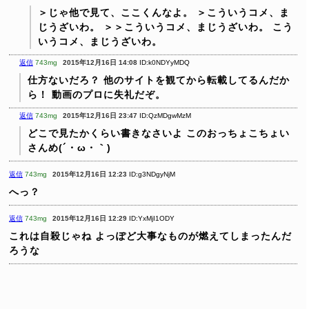
＞じゃ他で見て、ここくんなよ。
＞こういうコメ、ま
じうざいわ。
＞＞こういうコメ、まじうざいわ。
こう
いうコメ、まじうざいわ。
返信
743mg
2015年12月16日 14:08
ID:k0NDYyMDQ
仕方ないだろ？
他のサイトを観てから転載してるんだか
ら！
動画のプロに失礼だぞ。
返信
743mg
2015年12月16日 23:47
ID:QzMDgwMzM
どこで見たかくらい書きなさいよ
このおっちょこちょい
さんめ(´・ω・｀)
返信
743mg
2015年12月16日 12:23
ID:g3NDgyNjM
へっ？
返信
743mg
2015年12月16日 12:29
ID:YxMjI1ODY
これは自殺じゃね
よっぽど大事なものが燃えてしまったんだ
ろうな