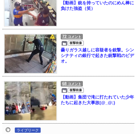
【動画】銃を持っていたのにめん棒に
負けた強盗（笑）
72
コメント
衝撃映像
曇りガラス越しに容疑者を銃撃。シン
シナティの銀行で起きた銃撃戦のビデ
オ。
68
コメント
衝撃映像
【動画】集団で滝に打たれていた少年
たちに起きた大事故(@_@;)
ライブリーク