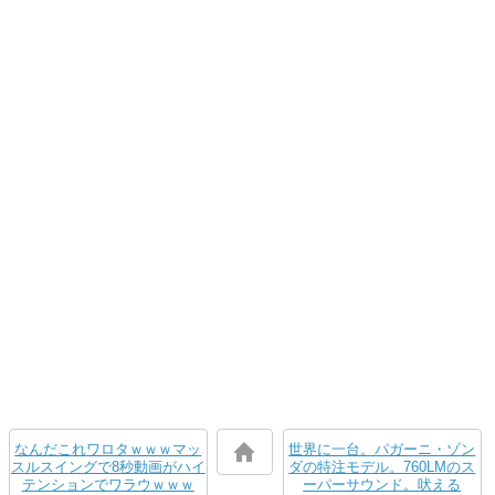
なんだこれワロタｗｗｗマッ
世界に一台。パガーニ・ゾン
スルスイングで8秒動画がハイ
ダの特注モデル。760LMのス
テンションでワラウｗｗｗ
ーパーサウンド。吠える