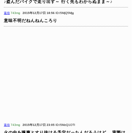
♪盗んだバイクで走り出す～
行く先もわからぬまま～♪
返信
743mg
2015年12月17日 18:56
ID:I5MjQ5Mjg
意味不明だねんねんころり
返信
743mg
2015年12月17日 23:05
ID:I5MzQ1OTI
火の中を颯爽とすり抜ける予定だったんだろうけど、
実際は