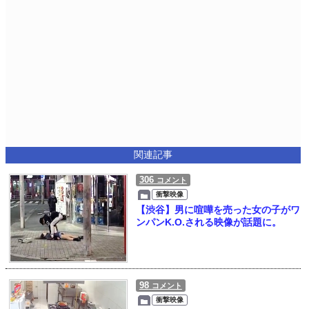
関連記事
306
コメント
衝撃映像
【渋谷】男に喧嘩を売った女の子がワ
ンパンK.O.される映像が話題に。
98
コメント
衝撃映像