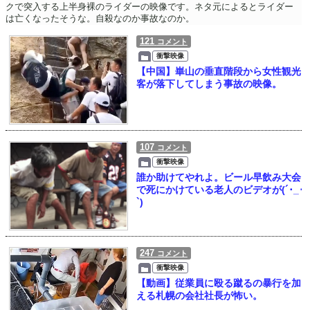
クで突入する上半身裸のライダーの映像です。ネタ元によるとライダー
は亡くなったそうな。自殺なのか事故なのか。
121
コメント
衝撃映像
【中国】崋山の垂直階段から女性観光
客が落下してしまう事故の映像。
107
コメント
衝撃映像
誰か助けてやれよ。ビール早飲み大会
で死にかけている老人のビデオが(´･_･
`)
247
コメント
衝撃映像
【動画】従業員に殴る蹴るの暴行を加
える札幌の会社社長が怖い。