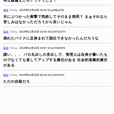
停止線越えたらアウトでしょ！
返信
743mg
2015年12月16日 19:32
ID:g3MjkyODk
木にぶつかった衝撃で気絶してそのまま焼死？
まぁそれなら
苦しみはなかっただろうから良いじゃん
返信
743mg
2015年12月16日 19:56
ID:E2MTk3OTY
倒れたバイクに足挟まれて脱出できなかったんだろうな
返信
743mg
2015年12月16日 19:57
ID:IyOTM2MTE
謎い、、、
バカ丸出しの見出しで、管理人は自身が書いたも
のでなくても直してアップする責任がある
社会的道義的責任
がある
返信
743mg
2015年12月16日 20:43
ID:k1NzI5ODY
ただの自殺だろ