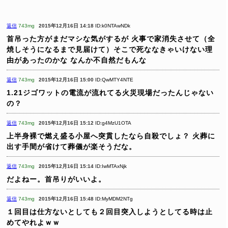
返信
743mg
2015年12月16日 14:18
ID:k0NTAwNDk
首吊った方がまだマシな気がするが
火事で家消失させて（全
焼しそうになるまで見届けて）そこで死ななきゃいけない理
由があったのかな
なんか不自然だもんな
返信
743mg
2015年12月16日 15:00
ID:QwMTY4NTE
1.21ジゴワットの電流が流れてる火災現場だったんじゃない
の？
返信
743mg
2015年12月16日 15:12
ID:g4MzU1OTA
上半身裸で燃え盛る小屋へ突貫したなら自殺でしょ？
火葬に
出す手間が省けて葬儀が楽そうだな。
返信
743mg
2015年12月16日 15:14
ID:IwMTAxNjk
だよねー。首吊りがいいよ。
返信
743mg
2015年12月16日 15:48
ID:MyMDM2NTg
１回目は仕方ないとしても２回目突入しようとしてる時は止
めてやれよｗｗ