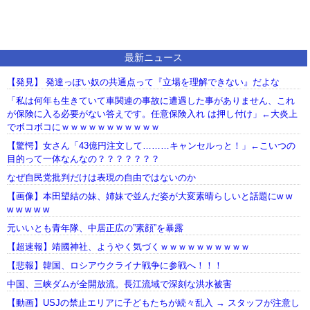
最新ニュース
【発見】 発達っぽい奴の共通点って『立場を理解できない』だよな
「私は何年も生きていて車関連の事故に遭遇した事がありません、これ
が保険に入る必要がない答えです。任意保険入れ は押し付け」←大炎上
でボコボコにｗｗｗｗｗｗｗｗｗｗｗ
【驚愕】女さん「43億円注文して………キャンセルっと！」←こいつの
目的って一体なんなの？？？？？？？
なぜ自民党批判だけは表現の自由ではないのか
【画像】本田望結の妹、姉妹で並んだ姿が大変素晴らしいと話題にw w
w w w w w
元いいとも青年隊、中居正広の”素顔”を暴露
【超速報】靖國神社、ようやく気づくｗｗｗｗｗｗｗｗｗｗ
【悲報】韓国、ロシアウクライナ戦争に参戦へ！！！
中国、三峡ダムが全開放流。長江流域で深刻な洪水被害
【動画】USJの禁止エリアに子どもたちが続々乱入 → スタッフが注意し