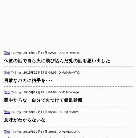
返信
743mg
2015年12月17日 02:21
ID:A2MTM5NTU
仏教の話で自ら火に飛び込んだ兎の話を思い出した
返信
743mg
2015年12月17日 04:07
ID:MwNjUyMTQ
勇敢なバカに拍手を･･･
返信
743mg
2015年12月17日 04:08
ID:M1MDYxNjA
薬中だろな 自分で火つけて錯乱状態
返信
743mg
2015年12月17日 05:38
ID:I0NjEwMDY
意味がわからないな
返信
743mg
2015年12月17日 10:45
ID:MzMDc2OTA