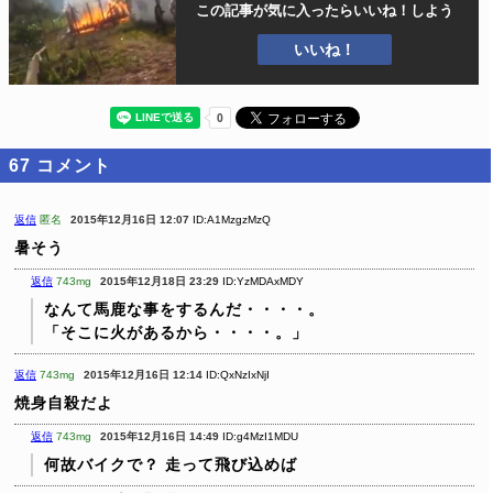
この記事が気に入ったら
いいね！しよう
いいね！
67
コメント
返信
匿名
2015年12月16日 12:07
ID:A1MzgzMzQ
暑そう
返信
743mg
2015年12月18日 23:29
ID:YzMDAxMDY
なんて馬鹿な事をするんだ・・・・。
「そこに火があるから・・・・。」
返信
743mg
2015年12月16日 12:14
ID:QxNzIxNjI
焼身自殺だよ
返信
743mg
2015年12月16日 14:49
ID:g4MzI1MDU
何故バイクで？
走って飛び込めば