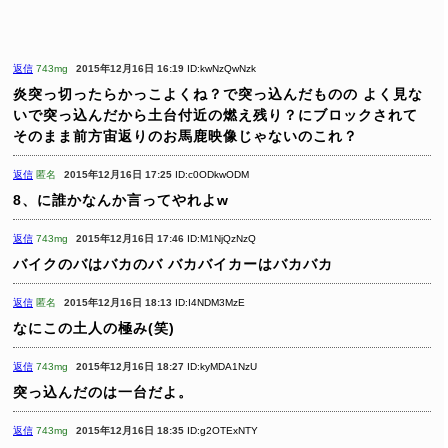
返信
743mg
2015年12月16日 16:19
ID:kwNzQwNzk
炎突っ切ったらかっこよくね？で突っ込んだものの
よく見な
いで突っ込んだから土台付近の燃え残り？にブロックされて
そのまま前方宙返りのお馬鹿映像じゃないのこれ？
返信
匿名
2015年12月16日 17:25
ID:c0ODkwODM
8、に誰かなんか言ってやれよw
返信
743mg
2015年12月16日 17:46
ID:M1NjQzNzQ
バイクのバはバカのバ
バカバイカーはバカバカ
返信
匿名
2015年12月16日 18:13
ID:I4NDM3MzE
なにこの土人の極み(笑)
返信
743mg
2015年12月16日 18:27
ID:kyMDA1NzU
突っ込んだのは一台だよ。
返信
743mg
2015年12月16日 18:35
ID:g2OTExNTY