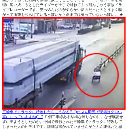
理に追い抜こうとしたライダーが土手で跳ねてぶっ飛んじゃう事故ドラ
イブレコーダーです。突っ込んだのが柔らかい斜面だったのとうまく転
がって衝撃を和らげているっぽいから命までは失っていないっぽい。
★
三輪車でトラックに特攻したらこうなる(°_°)たぶん即死で現場はグロい
事になっているよね(°_°)
片側二車線ある結構な通りなのに。なぜ確認せ
ずに出ようとしたのか。中国で撮影された三輪車でトラックに特攻して
しまった人のビデオです。詳細は書かれていませんがたぶん即死だと思