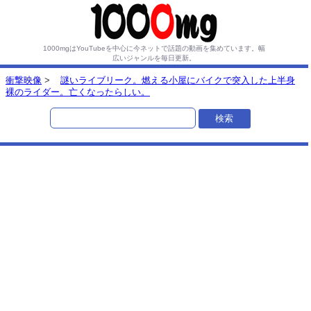
1000mgはYouTubeを中心に今ネットで話題の動画を集めています。
幅
広いジャンルを毎日更新。
衝撃映像
>
謎いライブリーク。燃える小屋にバイクで突入した上半身
裸のライダー。亡くなったらしい。