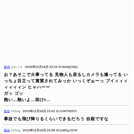
返信
かわうそ
2015年12月16日 22:23
ID:MzNjQ3NjU
お？あそこで火事ってる
見物人も居るしカメラも撮ってる
い
っちょ目立って賞賛されてみっか
いっくぞぉーっ
ブイィィィ
ィィィィン ヒャハーー
ガッ ゴッ
熱い…熱いよ…助けt…
返信
743mg
2015年12月16日 23:42
ID:A3MTM5NTI
事故でも飛び降りるくらいできるだろう
自殺ですな
返信
743mg
2015年12月16日 23:58
ID:kzMDg1NTM