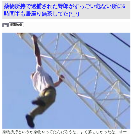
薬物所持で逮捕された野郎がすっごい危ない所に6
時間半も居座り無茶してた(°_°)
衝撃映像
薬物所持というか薬物やってたんだろうな。よく落ちなかったな。オー