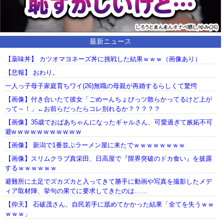
最新ニュース
【薬味丼】 カツオマヨネーズ丼に挑戦した結果ｗｗｗ（画像あり）
【悲報】 おわり。
一人っ子母子家庭育ちワイ(26)無職の母親が再婚するらしくて驚愕
【画像】付き合いたて彼女「ごめーんちょびっツ散らかってるけど上が
って～！」←お前らだったらコレ別れるか？？？？？
【画像】35歳でおばあちゃんになったギャルさん、可愛過ぎて嫉妬不可
避w w w w w w w w w w w
【画像】 新潟で1番並ぶラーメン屋に来たでｗｗｗｗｗｗｗｗ
【画像】スリムクラブ真栄田、日高屋で『限界突破のドカ食い』を披露
するｗｗｗｗｗｗ
避難所に土足でズカズカと入ってきて勝手に動画や写真を撮影したメデ
ィア取材陣、挙句の果てに要求してきたのは……
【仰天】 石破茂さん、自民若手に舐めてかかった結果「全てを失うｗｗ
ｗｗｗ」