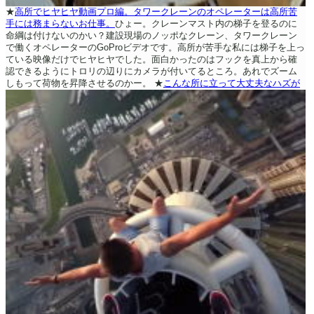
★
高所でヒヤヒヤ動画プロ編。タワークレーンのオペレーターは高所苦
手には務まらないお仕事。
ひょー。クレーンマスト内の梯子を登るのに
命綱は付けないのかい？建設現場のノッポなクレーン、タワークレーン
で働くオペレーターのGoProビデオです。高所が苦手な私には梯子を上っ
ている映像だけでヒヤヒヤでした。面白かったのはフックを真上から確
認できるようにトロリの辺りにカメラが付いてるところ。あれでズーム
しもって荷物を昇降させるのかー。
★
こんな所に立って大丈夫なハズが