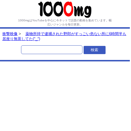
1000mgはYouTubeを中心に今ネットで話題の動画を集めています。
幅
広いジャンルを毎日更新。
衝撃映像
>
薬物所持で逮捕された野郎がすっごい危ない所に6時間半も
居座り無茶してた(°_°)