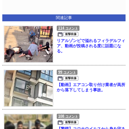
関連記事
114
コメント
衝撃映像
リアルゾンビで溢れるフィラデルフィ
ア、動画が投稿される度に話題にな
る。
99
コメント
衝撃映像
【動画】エアコン取り付け業者が高所
から落下してしまう事故。
108
コメント
衝撃映像
【驚愕】コロナウイルスから身を守る