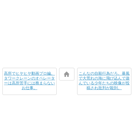
高所でヒヤヒヤ動画プロ編。
こんなの自殺行為だろ。暴風
タワークレーンのオペレータ
で大荒れの海に飛び込んで遊
ーは高所苦手には務まらない
んでいる少年たちの映像が投
お仕事。
稿され批判が殺到。