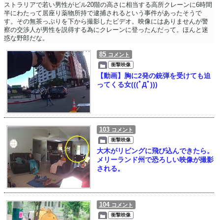
ストラリアで若い男性がビル20階の高さに相当する高所クレーンに6時間
半にわたって居座り薬物所持で逮捕されるという事件があったそうで
す。その無茶っぷりを下から撮影したビデオ。映像にはありませんが警
察の交渉人が男性を説得する為にクレーンに登ったんだって。ほんと迷
惑な野郎だな。
85
コメント
衝撃映像
【動画】胸に2発の銃弾を受けても迫
ってくる女(((ﾟДﾟ)))
103
コメント
衝撃映像
大木がリビングに飛び込んできたら。
メリーランド州で恐ろしい映像が撮影
される。
104
コメント
衝撃映像