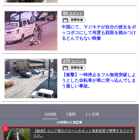
84
コメント
衝撃映像
中国にて、マジキチが自分の彼女をボ
ッコボコにして何度も顔面を踏みつけ
るとんでもない映像
279
コメント
衝撃映像
【衝撃】一時停止をフル無視突破しよ
うとした自転車が車に突っ込んでしま
う激しい事故。
24時間
1週間
1ヶ月間
24時間の人気記事
【動画】ロシア軍のドローンをネット発射装置で撃墜するウクラ
イナ。