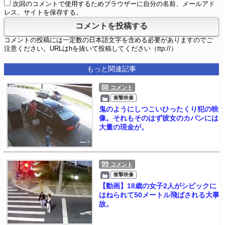
次回のコメントで使用するためブラウザーに自分の名前、メールアド
レス、サイトを保存する。
コメントの投稿には一定数の日本語文字を含める必要がありますのでご
注意ください。URLはhを抜いて投稿してください（ttp://）
もっと関連記事
88
コメント
衝撃映像
鬼のようにしつこいひったくり犯の映
像。それもそのはず彼女のカバンには
大量の現金が。
99
コメント
衝撃映像
【動画】18歳の女子2人がシビックに
はねられて50メートル飛ばされる大事
故。