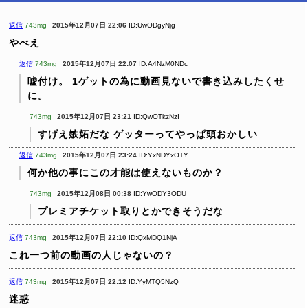
返信
743mg
2015年12月07日 22:06
ID:UwODgyNjg
やべえ
返信
743mg
2015年12月07日 22:07
ID:A4NzM0NDc
嘘付け。
1ゲットの為に動画見ないで書き込みしたくせ
に。
743mg
2015年12月07日 23:21
ID:QwOTkzNzI
すげえ嫉妬だな
ゲッターってやっぱ頭おかしい
返信
743mg
2015年12月07日 23:24
ID:YxNDYxOTY
何か他の事にこの才能は使えないものか？
743mg
2015年12月08日 00:38
ID:YwODY3ODU
プレミアチケット取りとかできそうだな
返信
743mg
2015年12月07日 22:10
ID:QxMDQ1NjA
これ一つ前の動画の人じゃないの？
返信
743mg
2015年12月07日 22:12
ID:YyMTQ5NzQ
迷惑