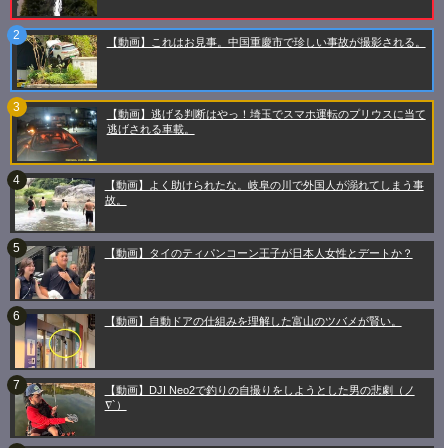
【動画】これはお見事。中国重慶市で珍しい事故が撮影される。
【動画】逃げる判断はやっ！埼玉でスマホ運転のプリウスに当て
逃げされる車載。
【動画】よく助けられたな。岐阜の川で外国人が溺れてしまう事
故。
【動画】タイのティパンコーン王子が日本人女性とデートか？
【動画】自動ドアの仕組みを理解した富山のツバメが賢い。
【動画】DJI Neo2で釣りの自撮りをしようとした男の悲劇（ノ
∇`）