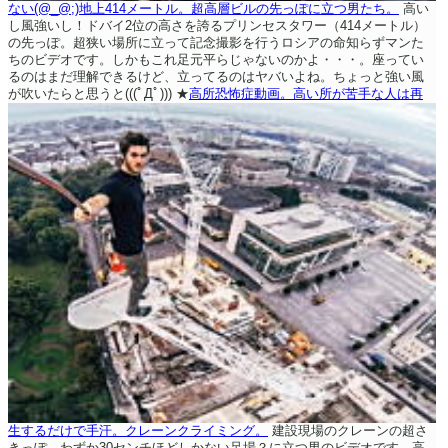
ない(@_@;)地上414メートル。超高層ビルの先っぽに立つ男たち。
高い
し風強いし！ドバイ2位の高さを誇るプリンセスタワー（414メートル）
の先っぽ。超狭い場所に立って記念撮影を行うロシアの命知らずマンた
ちのビデオです。しかもこれ足元平らじゃないのかよ・・・。座ってい
るのはまだ理解できるけど、立ってるのはヤバいよね。ちょっと強い風
が吹いたらと思うと(((ﾟДﾟ)))
★
高所恐怖症動画。高い所が苦手な人は再
生するだけで手汗。クレーンクライミング。
建設現場のクレーンの超さ
きっぽ。わずか30センチほどしかない足場？に立つ男のビデオです。高