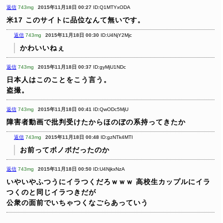
返信
743mg
2015年11月18日 00:27
ID:Q1MTYxODA
米17
このサイトに品位なんて無いです。
返信
743mg
2015年11月18日 00:30
ID:U4NjY2Mjc
かわいいねぇ
返信
743mg
2015年11月18日 00:37
ID:gyMjU1NDc
日本人はこのことをこう言う。
盗撮。
返信
743mg
2015年11月18日 00:41
ID:QwODc5MjU
障害者動画で批判受けたからほのぼの系持ってきたか
返信
743mg
2015年11月18日 00:48
ID:gzNTk4MTI
お前ってボノボだったのか
返信
743mg
2015年11月18日 00:50
ID:U4NjkxNzA
いやいやふつうにイラつくだろｗｗｗ
高校生カップルにイラ
つくのと同じイラつきだが
公衆の面前でいちゃつくなごらあっていう