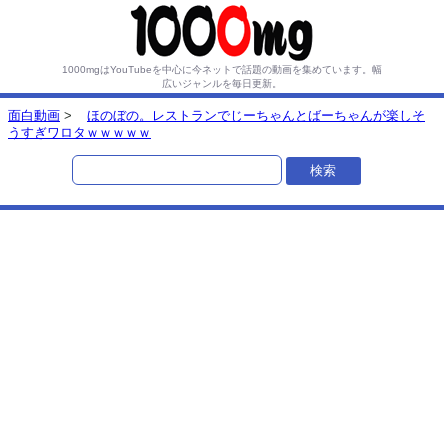
1000mgはYouTubeを中心に今ネットで話題の動画を集めています。
幅
広いジャンルを毎日更新。
面白動画
>
ほのぼの。レストランでじーちゃんとばーちゃんが楽しそ
うすぎワロタｗｗｗｗｗ