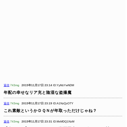
返信
743mg
2015年11月17日 23:14
ID:YyMzYwNDM
年配の幸せなリア充と陰湿な盗撮魔
返信
743mg
2015年11月17日 23:19
ID:A1NzQzOTY
これ素敵というかＤＱＮが年取っただけじゃね？
返信
743mg
2015年11月17日 23:31
ID:MxMDQ1NzM