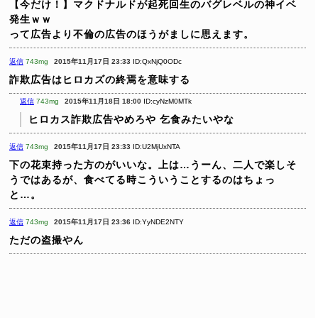
【今だけ！】マクドナルドが起死回生のバグレベルの神イベ
発生ｗｗ
って広告より不倫の広告のほうがましに思えます。
返信
743mg
2015年11月17日 23:33
ID:QxNjQ0ODc
詐欺広告はヒロカズの終焉を意味する
返信
743mg
2015年11月18日 18:00
ID:cyNzM0MTk
ヒロカス詐欺広告やめろや
乞食みたいやな
返信
743mg
2015年11月17日 23:33
ID:U2MjUxNTA
下の花束持った方のがいいな。上は…うーん、二人で楽しそ
うではあるが、食べてる時こういうことするのはちょっ
と…。
返信
743mg
2015年11月17日 23:36
ID:YyNDE2NTY
ただの盗撮やん