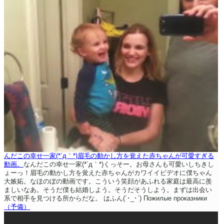
んだこの幸せ一家(*´д｀*)眉毛の動かし方を覚えた赤ちゃんが可愛すぎる
動画。
なんだこの幸せ一家(*´д｀*)くっそー。お母さんも可愛いしちきし
ょーっ！眉毛の動かし方を覚えた赤ちゃんがカワイイビデオに僕ちゃん
大嫉妬。なほのぼの動画です。こういう笑顔があふれる家庭は最高に羨
ましいなあ。そうだ僕も結婚しよう。そうだそうしよう。まずは出会い
系で相手を見つける所からだな。
はふん(´･_･`)
Пожилые проказники
（予備）