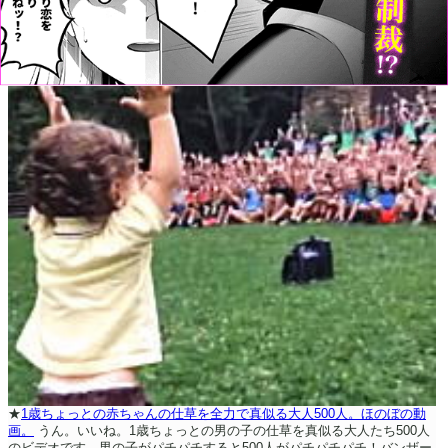
★
1歳ちょっとの赤ちゃんの仕草を全力で真似る大人500人。ほのぼの動
画。
うん。いいね。1歳ちょっとの男の子の仕草を真似る大人たち500人
のビデオです。男の子がパチパチすると500人がパチパチパチ！バンザー