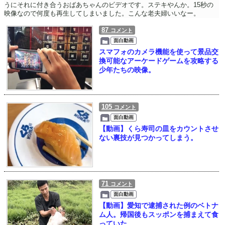
うにそれに付き合うおばあちゃんのビデオです。ステキやんか。15秒の
映像なので何度も再生してしまいました。こんな老夫婦いいなー。
87
コメント
面白動画
スマフォのカメラ機能を使って景品交
換可能なアーケードゲームを攻略する
少年たちの映像。
105
コメント
面白動画
【動画】くら寿司の皿をカウントさせ
ない裏技が見つかってしまう。
71
コメント
面白動画
【動画】愛知で逮捕された例のベトナ
ム人。帰国後もスッポンを捕まえて食
っていた。