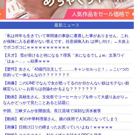
最新ニュース
「私は何年も生きていて車関連の事故に遭遇した事がありません、これ
が保険に入る必要がない答えです。任意保険入れ は押し付け」←大炎上
でボコボコにｗｗｗｗｗｗｗｗｗｗｗ
【天才】 雪が溶けると何になる？理系「水になるでしょw」文系ワイ
「はぁ～…」→結果ｗｗｗ
【驚愕】女さん「43億円注文して………キャンセルっと！」←こいつの
目的って一体なんなの？？？？？？？
【画像】このLINEでなんで女が怒ってるのか分かんない奴はモテない奴
確定らしい←お前らは勿論わかるよな？？？？？？？
【動画】高校生さん、文化祭でコーヒーカップを作って大盛りあがり←
なんかどっかで見たことあると話題に
中国、三峡ダムが全開放流。長江流域で深刻な洪水被害
【動画】 町の中華料理屋さん、娘の採用で人気店になってしまう
【画像】日焼け口リの締まったお尻っていいよね！ｗｗｗｗｗ