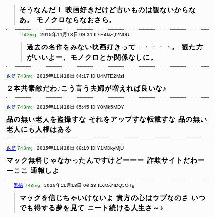
そうなんだ！
映画好きだけど古いものは観ないからな
あ。
モノクロならなおさら。
743mg
2015年11月18日 09:31
ID:E4NzQ2NDU
過去の名作をみない映画好きって・・・・・。
観た方
がいいよー、モノクロとか関係なしに。
返信
743mg
2015年11月18日 04:17
ID:U4MTE2MzI
２本共素敵だわ♪こう言う夫婦が増えれば良いな♪
返信
743mg
2015年11月18日 05:45
ID:Y0Mjk5MDY
品の無い老人を盗撮すな
それをアップすな転載すな
品の無い
老人にも人権はある
返信
743mg
2015年11月18日 06:19
ID:Y1MDkyMjU
マック無料じゃなかったんですけどーーー
詐欺サイトだわー
ーここ
通報しよ
返信
743mg
2015年11月18日 06:28
ID:MwNDQ2OTg
マックを信じちゃいけないよ
貴方の心はウブなのさ
いつ
でも得する夢を見て
ニート続ける人生さ～♪