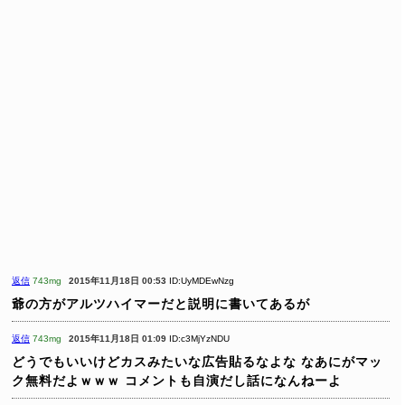
返信
743mg
2015年11月18日 00:53
ID:UyMDEwNzg
爺の方がアルツハイマーだと説明に書いてあるが
返信
743mg
2015年11月18日 01:09
ID:c3MjYzNDU
どうでもいいけどカスみたいな広告貼るなよな
なあにがマッ
ク無料だよｗｗｗ
コメントも自演だし話になんねーよ