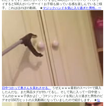
イすると500人がバンザーイ！お子様も操っている感を楽しんでいるご様
子。これはほのぼの動画。
★
マジックハンドを気に入り過ぎた男性。一
日中つかって奥さんを呆れさせる。
うぜえｗｗｗ最初のスーパーで購入
したんだな。まだ商品タグが付いてるし。そして気に入って一日中使っ
てんのかｗｗｗ子供かよ(´･_･`)マジックハンドを気に入り過ぎた男性のビ
デオが150万ヒットの人気動画になっていましたので紹介します。
★
な