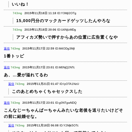
いいね！
743mg
2015年11月18日 11:18
ID:Y3MjI2OTg
15,000円分のマックカードゲッツしたんやろな
743mg
2015年11月18日 20:06
ID:U4NjIzMDg
アフィカズ勢いで押すからあの位置に広告置くなや
返信
743mg
2015年11月17日 22:59
ID:M4ODg3MjI
1番トッピ
返信
743mg
2015年11月17日 23:01
ID:M0NjQ2NTc
あ、…愛が溢れてるわ
返信
743mg
2015年11月21日 01:47
ID:IyOTA1NzU
このあとめちゃくちゃセックスした
返信
743mg
2015年11月17日 23:01
ID:g0NTgwNDQ
こんなじーちゃんばーちゃんみたいな老後を送りたいけどそ
の前に結婚せな。
返信
743mg
2015年11月18日 06:08
ID:Y2Mjk5OTc