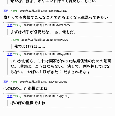
せやな。はよ、オリエント行って斡旋してもらい
返信
743mg
2015年11月17日 23:06
ID:YxNzE0NDE
歳とっても夫婦でこんなことできるような人生送ってみたい
返信
743mg
2015年11月17日 23:17
ID:MxOTc3MTk
まずは相手が必要だな。
あ、俺もだ。
743mg
2015年11月18日 19:21
ID:g0MjkwMDU
俺でよければ……
返信
743mg
2015年11月18日 14:12
ID:U4NzgyODU
いいかお前ら、これは国家が作った結婚促進のための動画
だ。
現実は、こうはならない。
決して、判を押してはな
らない。
やばい！奴がきた！
だまされるなｙ
返信
743mg
2015年11月17日 23:07
ID:QxNTUzOTE
ほのぼの…？
盗撮だよね
返信
743mg
2015年11月18日 15:30
ID:c3MjQ1Nzg
ほのぼの盗撮ですね