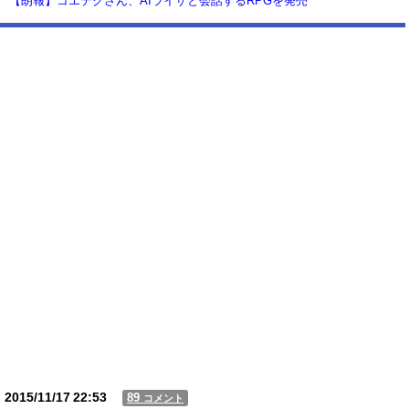
【朗報】コエテクさん、AIライザと会話するRPGを発売
wwwwwwwwwwww
【動画】USJの禁止エリアに子どもたちが続々乱入 → スタッフが注意し
ても止まらない事態に
Powered by livedoor 相互RSS
2015/11/17
22:53
89
コメント