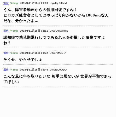
返信
743mg
2015年11月18日 01:10
ID:gxMjU5MzM
うん、障害者動画からの信用回復ですね！
ヒロカズ経営者としてはやっぱり向かないから1000mgなん
だな、分かったよ…
返信
743mg
2015年11月18日 01:11
ID:U0OTMzMTE
認知症で幼児期退行しつつある老人を盗撮した映像ですよ
ね？
返信
743mg
2015年11月18日 01:22
ID:U4NjMyNTA
そうせ、やらせでしょ
返信
743mg
2015年11月18日 01:45
ID:c0NjU0ODU
こんな風に年を取りたいな
相手は居ないが
世界が平和であっ
てほしい