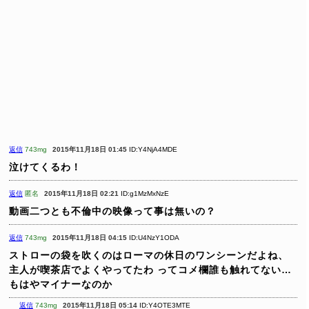
返信
743mg
2015年11月18日 01:45
ID:Y4NjA4MDE
泣けてくるわ！
返信
匿名
2015年11月18日 02:21
ID:g1MzMxNzE
動画二つとも不倫中の映像って事は無いの？
返信
743mg
2015年11月18日 04:15
ID:U4NzY1ODA
ストローの袋を吹くのはローマの休日のワンシーンだよね、
主人が喫茶店でよくやってたわ
ってコメ欄誰も触れてない…
もはやマイナーなのか
返信
743mg
2015年11月18日 05:14
ID:Y4OTE3MTE