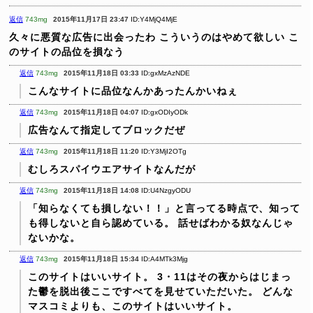
返信
743mg
2015年11月17日 23:47
ID:Y4MjQ4MjE
久々に悪質な広告に出会ったわ
こういうのはやめて欲しい
こ
のサイトの品位を損なう
返信
743mg
2015年11月18日 03:33
ID:gxMzAzNDE
こんなサイトに品位なんかあったんかいねぇ
返信
743mg
2015年11月18日 04:07
ID:gxODIyODk
広告なんて指定してブロックだぜ
返信
743mg
2015年11月18日 11:20
ID:Y3MjI2OTg
むしろスパイウエアサイトなんだが
返信
743mg
2015年11月18日 14:08
ID:U4NzgyODU
「知らなくても損しない！！」と言ってる時点で、知って
も得しないと自ら認めている。
話せばわかる奴なんじゃ
ないかな。
返信
743mg
2015年11月18日 15:34
ID:A4MTk3Mjg
このサイトはいいサイト。
3・11はその夜からはじまっ
た鬱を脱出後ここですべてを見せていただいた。
どんな
マスコミよりも、このサイトはいいサイト。