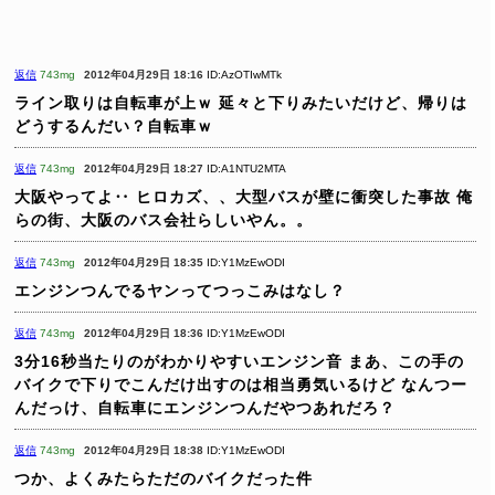
返信
743mg
2012年04月29日 18:16
ID:AzOTIwMTk
ライン取りは自転車が上ｗ
延々と下りみたいだけど、帰りは
どうするんだい？自転車ｗ
返信
743mg
2012年04月29日 18:27
ID:A1NTU2MTA
大阪やってよ‥
ヒロカズ、、大型バスが壁に衝突した事故
俺
らの街、大阪のバス会社らしいやん。。
返信
743mg
2012年04月29日 18:35
ID:Y1MzEwODI
エンジンつんでるヤンってつっこみはなし？
返信
743mg
2012年04月29日 18:36
ID:Y1MzEwODI
3分16秒当たりのがわかりやすいエンジン音
まあ、この手の
バイクで下りでこんだけ出すのは相当勇気いるけど
なんつー
んだっけ、自転車にエンジンつんだやつあれだろ？
返信
743mg
2012年04月29日 18:38
ID:Y1MzEwODI
つか、よくみたらただのバイクだった件