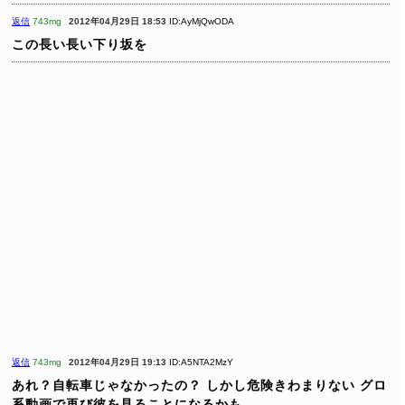
返信
743mg
2012年04月29日 18:53
ID:AyMjQwODA
この長い長い下り坂を
返信
743mg
2012年04月29日 19:13
ID:A5NTA2MzY
あれ？自転車じゃなかったの？
しかし危険きわまりない
グロ
系動画で再び彼を見ることになるかも