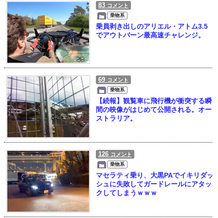
83
コメント
乗物系
乗員剥き出しのアリエル・アトム3.5
でアウトバーン最高速チャレンジ。
69
コメント
乗物系
【続報】観覧車に飛行機が衝突する瞬
間の映像がはじめて公開される。オー
ストラリア。
126
コメント
乗物系
マセラティ乗り、大黒PAでイキリダッ
シュに失敗してガードレールにアタッ
クしてしまうｗｗｗ