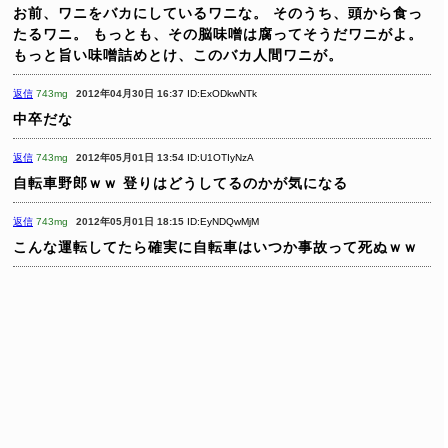
お前、ワニをバカにしているワニな。
そのうち、頭から食っ
たるワニ。
もっとも、その脳味噌は腐ってそうだワニがよ。
もっと旨い味噌詰めとけ、このバカ人間ワニが。
返信
743mg
2012年04月30日 16:37
ID:ExODkwNTk
中卒だな
返信
743mg
2012年05月01日 13:54
ID:U1OTIyNzA
自転車野郎ｗｗ
登りはどうしてるのかが気になる
返信
743mg
2012年05月01日 18:15
ID:EyNDQwMjM
こんな運転してたら確実に自転車はいつか事故って死ぬｗｗ