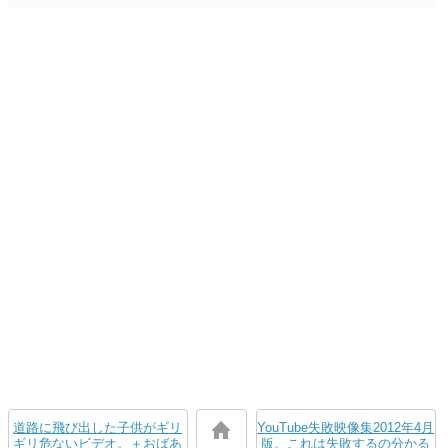
道路に飛び出した子供がギリ
YouTube失敗映像集2012年4月
ギリ危ないビデオ。＋おばあ
版。これは失敗するの分かる