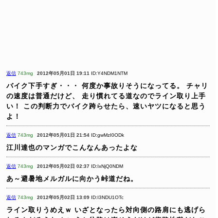
返信
743mg
2012年05月01日 19:11
ID:Y4NDM1NTM
バイク下手すぎ・・・
何度か事故りそうになってる。
チャリ
の速度は普通だけど、
走り慣れてる道なのでライン取り上手
い！
この判断力でバイク跨らせたら、速いヤツになると思う
よ！
返信
743mg
2012年05月01日 21:54
ID:gwMzI0ODk
江川達也のマンガでこんなんあったよな
返信
743mg
2012年05月02日 02:37
ID:IxNjQ0NDM
あ～避暑地メルガルに向かう峠道だね。
返信
743mg
2012年05月02日 13:09
ID:I3NDU1OTc
ライン取りうめえｗ
いざとなったら対向側の路肩にも逃げら