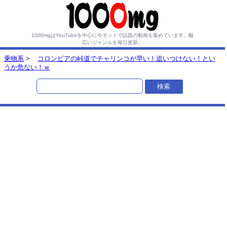
1000mgはYouTubeを中心に今ネットで話題の動画を集めています。
幅
広いジャンルを毎日更新。
乗物系
>
コロンビアの峠道でチャリンコが早い！追いつけない！とい
うか危ない！ｗ