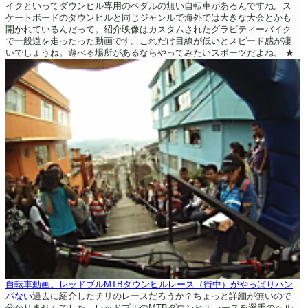
イクといってダウンヒル専用のペダルの無い自転車があるんですね。ス
ケートボードのダウンヒルと同じジャンルで海外では大きな大会とかも
開かれているんだって。紹介映像はカスタムされたグラビティーバイク
で一般道を走ったった動画です。これだけ目線が低いとスピード感が凄
いでしょうね。遊べる場所があるならやってみたいスポーツだよね。
★
自転車動画。レッドブルMTBダウンヒルレース（街中）がやっぱりハン
パない
過去に紹介したチリのレースだろうか？ちょっと詳細が無いので
分かりませんでした。レッドブルのMTBダウンヒルレースを選手のヘル