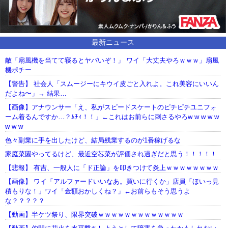
最新ニュース
敵「扇風機を当てて寝るとヤバいぞ！」 ワイ「大丈夫やろｗｗｗ」扇風
機ポチー
【警告】 社会人「スムージーにキウイ皮ごと入れよ。これ美容にいいん
だよね〜」→ 結果…
【画像】アナウンサー「え、私がスピードスケートのピチピチユニフォ
ーム着るんですか…？ﾑﾁｨ！！」←これはお前らに刺さるやろw w w w w
w w w
色々副業に手を出したけど、結局残業するのが1番稼げるな
家庭菜園やってるけど、最近空芯菜が評価され過ぎだと思う！！！！！
【悲報】 有吉、一般人に「ド正論」を叩きつけて炎上ｗｗｗｗｗｗｗｗ
【画像】 ワイ「アルファードいいなあ。買いに行くか」店員「ほいっ見
積もりな！」ワイ「金額おかしくね？」←お前らもそう思うよ
な？？？？？
【動画】半ケツ祭り、限界突破ｗｗｗｗｗｗｗｗｗｗｗｗｗ