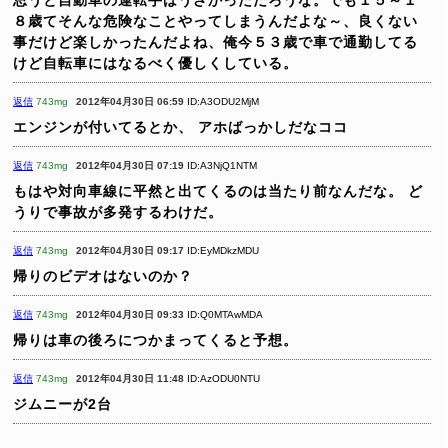
思うと自動車の運転手はうざかっただろうな。でも１５～１
８歳てそんな危険なことやってしまうんだよな～、良くない
事だけど楽しかったんだよね、俺今５３歳で車で通勤してる
けど自転車にはなるべく優しくしている。
返信
743mg
2012年04月30日 06:59
ID:A3ODU2MjM
エンジンが付いてるとか、
アホばっかしだなココ
返信
743mg
2012年04月30日 07:19
ID:A3NjQ1NTM
もはや対向車線に平然と出てくるのは当たり前なんだな。
ど
うりで事故が多発するわけだ。
返信
743mg
2012年04月30日 09:17
ID:EyMDkzMDU
帰りのビデオはないのか？
返信
743mg
2012年04月30日 09:33
ID:Q0MTAwMDA
帰りは車の後ろにつかまってくると予想。
返信
743mg
2012年04月30日 11:48
ID:AzODU0NTU
ジムニーが2台