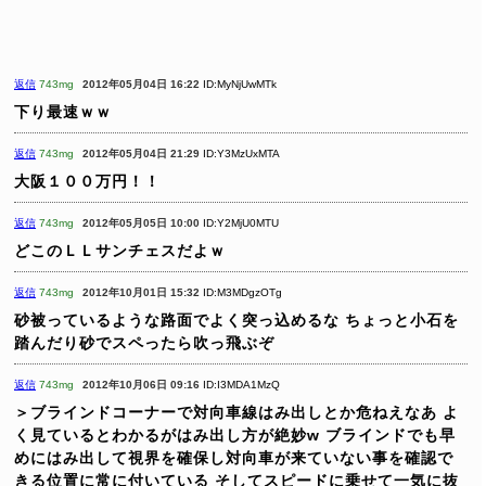
返信
743mg
2012年05月04日 16:22
ID:MyNjUwMTk
下り最速ｗｗ
返信
743mg
2012年05月04日 21:29
ID:Y3MzUxMTA
大阪１００万円！！
返信
743mg
2012年05月05日 10:00
ID:Y2MjU0MTU
どこのＬＬサンチェスだよｗ
返信
743mg
2012年10月01日 15:32
ID:M3MDgzOTg
砂被っているような路面でよく突っ込めるな
ちょっと小石を
踏んだり砂でスペったら吹っ飛ぶぞ
返信
743mg
2012年10月06日 09:16
ID:I3MDA1MzQ
＞ブラインドコーナーで対向車線はみ出しとか危ねえなあ
よ
く見ているとわかるがはみ出し方が絶妙w
ブラインドでも早
めにはみ出して視界を確保し対向車が来ていない事を確認で
きる位置に常に付いている
そしてスピードに乗せて一気に抜