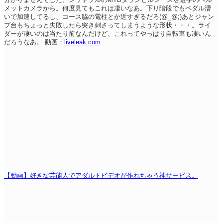
メットカメラから。何度見てもこれは凄いなあ。下り階段でもペダル漕
いで加速してるし、コース脇の電柱とか近すぎるだろ(@_@;)あとジャン
プ台もちょっと失敗したら突き刺さってしまうような形状・・・。ライ
ダーが凄いのは当たり前なんだけど、これってやっぱり自転車も凄いん
だろうなあ。
動画：
liveleak.com
【動画】好きな芸能人でアダルトビデオが作れちゃう神サービス。