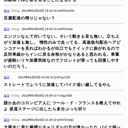
返信
743mg
2012年04月29日 19:18
ID:A0MTAwODk
豆腐配達の帰りじゃない？
返信
743mg
2012年04月29日 19:35
ID:A4MTA4NjA
エンジンなんて付いてない。そいう動きも音も無い。立ち上
がり加速も無し。
惰性のみで走ってる、高速急勾配右ヘアピ
ンコナーを見ればわかるが出口でもクイックに曲がれるので
反対車線からインに戻る余裕がかなりあると思われる。車重
が超軽いリヤ加重気味なのでフロントが滑っても回復しやす
いのだろう。
返信
2012年04月29日 19:49
ID:QzNTgxODE
ストレートでふつうに加速してバイク追い越してるやん
返信
743mg
2012年04月29日 20:59
ID:Y1NjgzNDE
誰かあのコロンビア人に
ツール・ド・フランスを教えてやれ
よ
坂道ステージに出したら多分ぶっち切り
返信
743mg
2012年04月29日 21:39
ID:Q5NTE0MjQ
大垂水に居た膝摺りチャリダーの方が速かったな
バイク持っ