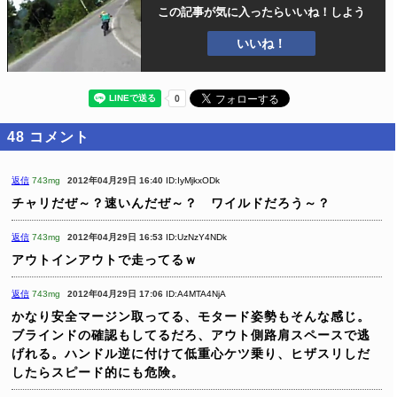
この記事が気に入ったら
いいね！しよう
いいね！
48
コメント
返信
743mg
2012年04月29日 16:40
ID:IyMjkxODk
チャリだぜ～？速いんだぜ～？ ワイルドだろう～？
返信
743mg
2012年04月29日 16:53
ID:UzNzY4NDk
アウトインアウトで走ってるｗ
返信
743mg
2012年04月29日 17:06
ID:A4MTA4NjA
かなり安全マージン取ってる、モタード姿勢もそんな感じ。
ブラインドの確認もしてるだろ、アウト側路肩スペースで逃
げれる。ハンドル逆に付けて低重心ケツ乗り、ヒザスリしだ
したらスピード的にも危険。