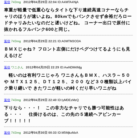
返信
743mg
2012年04月29日 22:04
ID:A4MTA4NjA
車重が軽量で低重心ならタイトな下り連続高速コナーならチ
ャリのほうが速いよね。80kmでもバンクさせず余裕だろロー
ドチャリみたいなのだと遅いけどね。
コーナー出口で原付に
抜かれるフルバンク600と同じ。
返信
743mg
2012年04月29日 22:21
ID:A0MTM3ODA
ＢＭＸじゃね？
フロント左側にだけペグつけてるようにも見
えるけど
返信
ワニさん
2012年04月29日 22:29
ID:AwNDM4Mjg
軽いのは有利ワニじゃろ
ワニさんもＢＭＸ、ハスラ～５０
や
ＭＴＸ１２５、ＤＴ１２５、２００
など３０種類以上バイ
ク乗り継いで
きたワニが軽いの峠くだり早いワニがね
返信
743mg
2012年04月29日 22:40
ID:IyMDEzMzQ
下りなら・・・！ この非力なチャリでも勝つ可能性はあ
る・・・
仕掛けるのは、この先の５連続ヘアピンカー
ブ！！！！！
返信
743mg
2012年04月30日 00:33
ID:M5MjkzMzA