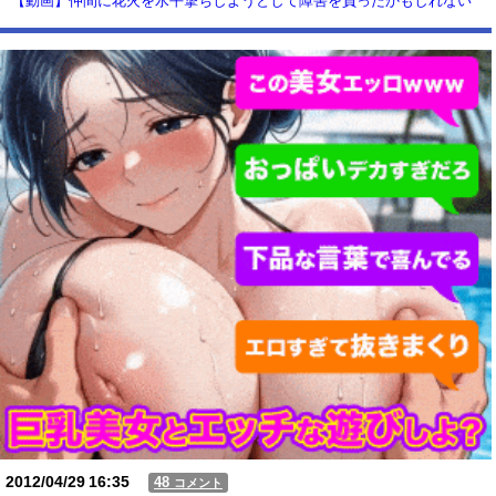
【動画】仲間に花火を水平撃ちしようとして障害を負ったかもしれない
事故。
【動画】USJの禁止エリアに子どもたちが続々乱入 → スタッフが注意し
ても止まらない事態に
Powered by livedoor 相互RSS
2012/04/29
16:35
48
コメント