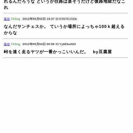
れるんだろうな
というか往路は楽そうだけど復路地獄だなこ
れ
返信
743mg
2012年05月02日 19:37
ID:E5NTE2ODk
なんだサンチェスか。
ていうか場所によっちゃ100ｋ超える
からな
返信
743mg
2012年05月04日 00:56
ID:YyMDkwNDI
峠を速く走るヤツが一番かっこいいんだ。 by豆腐屋