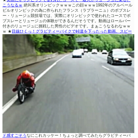
こうなるｗ
絶叫系オリンピックｗｗｗこの顔ｗｗｗ1992年のアルベール
ビルオリンピックの為に作られたフランス（ラプラーニュ）のボブスレ
ー・リュージュ競技場では、実際にオリンピックで使われたコースでボ
ブスレーとリュージュの体験ができるんだそうです。動画はロールバー
付きのリュージュに挑戦した男性のビデオです。まぁこうなるわなｗｗ
ｗ
★
目線ひくっ！グラビティーバイクで峠道を下ったった動画。スピー
ド感すごそう
なにこれカッケー！ちょっと調べてみたらグラビティーバ