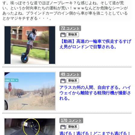
す。埃っぽそうな道でほぼノーブレーキ？な感じよね。そして道が荒
い。というか対向車たちの運転が荒い！ｗｗｗなんどか危険なシーンが
あったよね。ブラインドカーブのイン側から車が車を抜こうとしている
とかマジキチすぎる・・・。
72
コメント
乗物系
【動画】高速の一輪車で疾走するすげ
え男がロンドンで目撃される。
49
コメント
乗物系
アラスカ州の人間、自由すぎる。ハイ
ウェイから離陸する軽飛行機が撮影さ
れる。
170
コメント
乗物系
逃げる！逃げる！どこまでも逃げる！