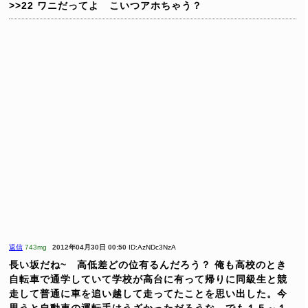
>>22
ワニだってよ こいつアホちゃう？
返信
743mg
2012年04月30日 00:50
ID:AzNDc3NzA
長い坂だね~ 高低差どの位有るんだろう？
俺も高校のとき
自転車で通学していて学校が高台に有って帰りに同級生と競
走して普通に車を追い越して走ってたことを思い出した。今