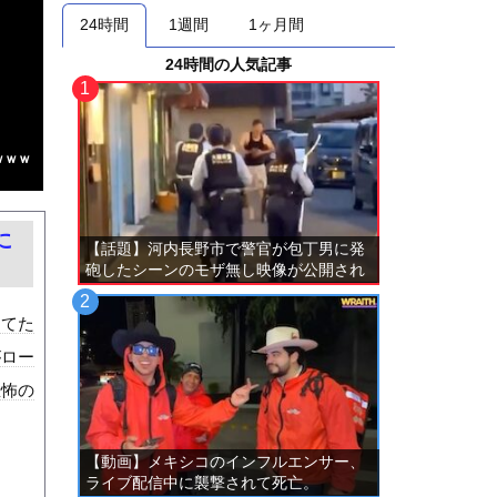
24時間
1週間
1ヶ月間
24時間の人気記事
ｗｗｗ
に
【話題】河内長野市で警官が包丁男に発
砲したシーンのモザ無し映像が公開され
る。
してた
がロー
恐怖の
【動画】メキシコのインフルエンサー、
ライブ配信中に襲撃されて死亡。