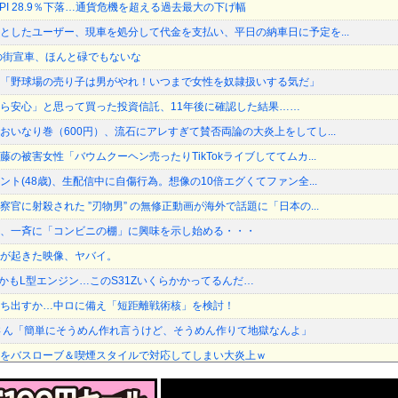
SPI 28.9％下落…通貨危機を超える過去最大の下げ幅
としたユーザー、現車を処分して代金を支払い、平日の納車日に予定を...
の街宣車、ほんと碌でもないな
「野球場の売り子は男がやれ！いつまで女性を奴隷扱いする気だ」
ら安心」と思って買った投資信託、11年後に確認した結果……
おいなり巻（600円）、流石にアレすぎて賛否両論の大炎上をしてし...
の被害女性「バウムクーヘン売ったりTikTokライブしててムカ...
ト(48歳)、生配信中に自傷行為。想像の10倍エグくてファン全...
官に射殺された ”刃物男” の無修正動画が海外で話題に「日本の...
、一斉に「コンビニの棚」に興味を示し始める・・・
が起きた映像、ヤバイ。
しかもL型エンジン…このS31Zいくらかかってるんだ…
ち出すか…中ロに備え「短距離戦術核」を検討！
さん「簡単にそうめん作れ言うけど、そうめん作りて地獄なんよ」
をバスローブ＆喫煙スタイルで対応してしまい大炎上ｗ
だ」と日本を舞台にした某アメリカ産アニメが話題に、日本と韓国の両...