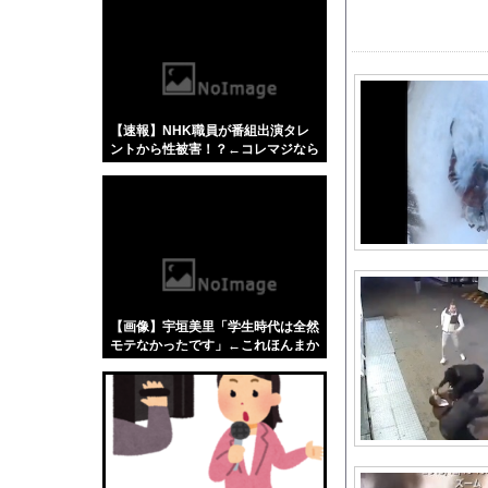
【悲報】「蕎麦」とか
【4/4】嫁が浮気を
ジャンポケ斎藤と代理
【スパロボ】インパク
【速報】NHK職員が番組出演タレ
ペレスとキャデラックF
ントから性被害！？←コレマジなら
【GIF動画】 宮城
ヤバくねーか？
積水ハウス「地面師に
文系学部卒ってどんな
【にじさんじ】ちまち
人気配信者さん、加藤
【動画】移民ベトナム
【画像】宇垣美里「学生時代は全然
西山朋佳女流三冠、女
モテなかったです」←これほんまか
ぁ？w w w w w w w w
【画像】田中みな実さ
刈川くるみアナ ノー
海外「日本なんて行く
？？？「ゲーム実況な