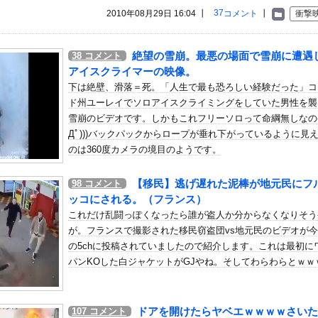
いう自炊最強のメシｗｗｗｗｗｗｗｗ
37
2010年08月29日 16:04 ┃
コメント
┃
衝撃
している。私の知らないスマホで連絡を取り合い、日中会ったりしてい...
人のやりとり、「地獄すぎて完全にコントになってる……」と衝撃を受...
絶望の雪崩。最悪の場面で雪崩に遭遇
38
コメント
トやアルファ外伝くらいのバランス求む！！ → インパクトも最終的...
アイスクライマーの映像。
1の契約は2026年の1年のみ、2027年に向けてウィリアムズ...
下は絶壁、滑落＝死。「人生で最も恐ろしい経験だった」コ
ド州ユーレイでソロアイスクライミングをしていた男性を襲
の可愛すぎるチアさん、甲子園で発見される
雪崩のビデオです。しかもこれフリーソロって命綱無しなの((
55億円騙し取られた…」 ワイ「はえーかわいそう…会社滅茶苦茶や...
Дﾟ)))バックパックからロープが垂れ下がっているように見
仕事に就くの？結局何で食っていくかわからないんだけど...
のは360度カメラの境目のようです。
ゃん「初見でエヴァ見てたら本当に「おめでとう」「おめでとさーん
...
【移民】逃げ遅れた泥棒が地元民にフ
98
コメント
純一さんのファンに「RUSTでお気に入りの配信者が負けて嫌だよな...
ッコにされる。（フランス）
女達の宅飲み、レベチｗｗｗｗｗｗｗｗｗｗｗｗｗｗｗｗｗｗｗｗｗｗ...
これだけ乱闘っぽくなったら誰が盗人か分からなくなりそう
性初の棋士資格懸かる白玲戦「今まで通りに」
が。フランスで撮影された移民窃盗団vs地元民のビデオが
んの妊娠後の胸がヤバいことになってる
の5chに投稿されていましたので紹介します。これは最初に
パンKOした白ジャケットがGJやね。そしてわらわらとｗｗ
スリーブの巨乳！！
んじゃなかった…」 日本を知ってしまったディズニー信者、帰国後『...
んて誰でもできる」わい「ほーん」
ドアを開けたらヤベエｗｗｗｗさいた
107
コメント