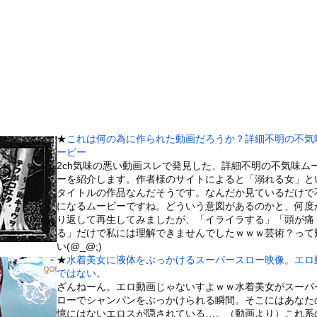
懲役になった奴、怖いｗｗｗｗｗｗｗｗｗｗｗｗｗｗｗｗｗｗｗｗｗｗ...
くだけセルフレジ、スーパーにも導入へ
者とカップル成立した美女、下着グラビアがセクシーすぎるwwwww...
ちゃん御用達ターミナル食堂のオムライスが強すぎるｗｗｗｗｗ(※画...
り「外国人が増えた」自治体ランキング、1位大阪市 2位横浜市 ...
能者が見た2026年の予言 —— 渡航制限からUFO公開、イン...
止まらない。私がピアノの鍵盤を何度か叩いてみた → すると彼女は...
★
これは何の為に作られた動画だろうか？詳細不明の不気
7)さん、7年ぶり『FRIDAY』表紙で神ボディ大解放
ービー
ータースライダーをやるとこうなる
2ch気味の悪い動画スレで発見した、詳細不明の不気味ム
ーを紹介します。作者様のサイトによると「溺れる女」と
チューブライディング、チューブの中からの映像が凄い
タイトルの作品なんだそうです。なんだか見ているだけで
の大学ヤリサーの流出エロ動画（顔出し）が一番抜ける
になるムービーですね。どういう意図があるのかと、何度
り返して再生してみましたが、「イライラする」「頭が痛
代表に激怒！『惨憺たる結果、徹底的な刷新が必要だ』と監督や協会を...
る」だけで私には理解できませんでしたｗｗｗ芸術？って
唐揚げ屋ｗｗｗｗｗ
い(@_@;)
★
水着美女に液体をぶっかけるスーパースロー映像。エロ
癖ブッ刺さりで精子ドクドク作られるわｗｗｗｗ
ではない。
で行列、出来ない
ざんねーん。エロ動画じゃないすよｗｗ水着美女がスーパ
ローでシャンパンをぶっかけられる瞬間。そこにはあなた
に点火 マンホールが爆発しふた吹き飛ぶ
憶にはないエロスが隠されている…。（動画より）これ系