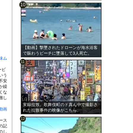
【動画】撃墜されたドローンが海水浴客
で賑わうビーチに墜落して3人死亡。
味ム
ービ
いう
不安
か繰
くな
難し
実録拉致。歌舞伎町のド真ん中で撮影さ
動画
れた拉致事件の映像がこちら。
ース
の記
のし