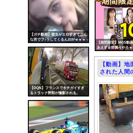
【熊本地震】毎日新聞
コテ
【動画】広島記念公園
リン
【P】エッセイスト「
- 固
【画像】この漫画のキ
定リ
【ガチ動画】彼女がエロすぎてこん
ドン・キホーテ露店「
な所でフ○ラしてくるんだがｗｗｗ
ンク
【期間限定】MGS動画
嫁がいる前で半ケツ見
ｗｗ
あえず全部買うやろｗ
自動
【速報】巨人、高梨、
更新
れいわ新選組の新党名
【動画】地
ツー
エロ漫画『ムラムラOLさ
された人間
ル
【動画】若手女優「兄
渡邊渚さん「私がPTS
【DQN】フランスでキチガイすぎ
るトラック野郎が撮影される。
職場の人妻と不倫をし
中国「台風接近！」台
韓国国会、サッカー前
日本旅行キャンセルす
うちのネコが目の前に