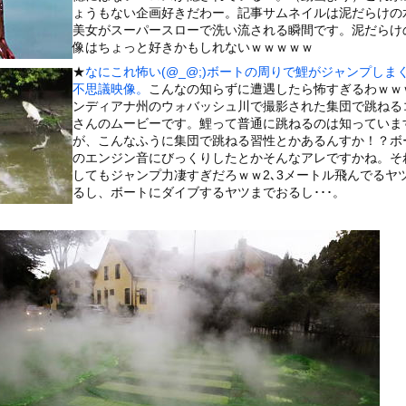
いうＡＶ女優ｗｗｗｗｗｗｗｗｗｗw
ょうもない企画好きだわー。記事サムネイルは泥だらけの
美女がスーパースローで洗い流される瞬間です。泥だらけ
ックのり入れたけど出てこないの！！
像はちょっと好きかもしれないｗｗｗｗｗ
★
なにこれ怖い(@_@;)ボートの周りで鯉がジャンプしま
たな。岐阜の川で外国人が溺れてしまう事故。
不思議映像。
こんなの知らずに遭遇したら怖すぎるわｗｗ
ンディアナ州のウォバッシュ川で撮影された集団で跳ねる
さんのムービーです。鯉って普通に跳ねるのは知っていま
が、こんなふうに集団で跳ねる習性とかあるんすか！？ボ
のエンジン音にびっくりしたとかそんなアレですかね。そ
or 相互RSS
してもジャンプ力凄すぎだろｗｗ2､3メートル飛んでるヤ
g
が管理しています。 RSS設定 更新順130件まで。それ以降の古いも
るし、ボートにダイブするヤツまでおるし･･･。