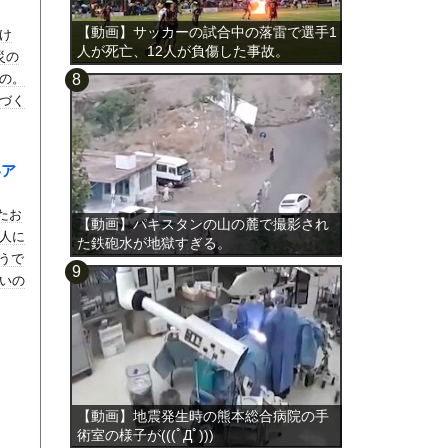
【動画】サッカーの試合中の落雷で選手1
け
人が死亡、12人が負傷した事故。
災の
の。
づく
いア
れたお
【動画】パキスタンの山の麓で撮影され
人に
た鉄砲水が地獄すぎる。
うで
いの
【動画】地震発生時の熊本総合病院の手
術室の様子が(((ﾟДﾟ)))