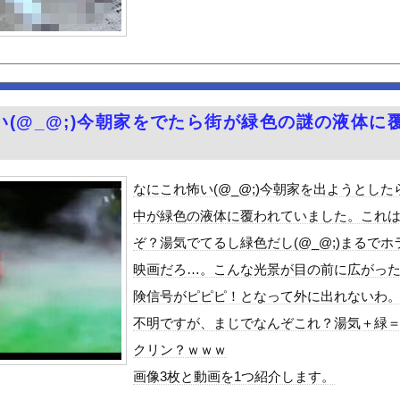
さぁ！君らがちゃんと納税してくれないとこうなっちゃうけどどうする...
娯楽なのに、なんで有意義なイメージなんだろうな
ってどこにあるのが正解なんだよ！
横乳！！【GIF動画あり】
WWWWWWWWWWWWWWWWWWW
い(@_@;)今朝家をでたら街が緑色の謎の液体に
がん転移」を促すと判明
んｗｗ
最高のIcupを持つ超一般人がAVデビュー！！
なにこれ怖い(@_@;)今朝家を出ようとした
温泉が湧き出るｗｗｗｗｗ
中が緑色の液体に覆われていました。これ
ギビジネスで破産したグリラス社長 みんなにコオロギ食を広める為に...
ぞ？湯気でてるし緑色だし(@_@;)まるでホ
る異世界生活』60話感想 氷上のバトル！レグルスの権能とは！
映画だろ…。こんな光景が目の前に広がっ
んや
険信号がピピピ！となって外に出れないわ
ビスかと思ったら野生の炊飯器で草 ほか
不明ですが、まじでなんぞこれ？湯気＋緑
で拡散してるおっぱいポロリ動画、何故か叩かれる・・・
クリン？ｗｗｗ
」ランキング、ついに発表される
画像3枚と動画を1つ紹介します。
がアジア人にケンカを売った結果ｗｗｗ」 ほか