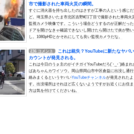
懲役になった奴、怖いｗｗｗｗｗｗｗｗｗｗｗｗｗｗｗｗｗｗｗｗｗｗ...
市で撮影された車両火災の瞬間。
すぐに消火器を持ち出したのはさすが工事の人という感じだ
の机がこの女の子の椅子にされてたらｗｗｗ
ど。埼玉県さいたま市北区吉野町1丁目で撮影された車両火
、可愛すぎる
監視カメラ映像です。こういう場合どうするのが正解だった
屈みで完全に見えてる動画が拡散されてしまう…
ドアを開けなきゃ確認できないし開けたら開けたで炎が勢い
いう地雷系の女子高生って好きじゃないの？
し。1080pHDとかそれにしても良い監視カメラだな。
ナンバーワンだ」 熊本地震直後の日本の対応のスピードに世界が衝撃
これは統失？YouTubeに新たなヤバ
236
コメント
にチン凸したアジア人短小男
、爆笑されてしまうｗｗｗ
カウントが発見される。
た嫁。まさかと思い長男のDNA鑑定をするがいいな？と問うと、元嫁...
これは今日のうｐ主のがイチガイYouTubeだろ(´･_･`)絡ま
ロシア軍兵士のHIV感染が2000％急増…ウクライナメディア！
ばあちゃんカワイソウ。岡山県岡山市中区倉益に出没し通行
絡みまくるというヤバい
YouTubeチャンネル
が発見されたよ
のSNS更新が1週間途絶え、様々な憶測が飛び交う。1週間ぶりの投...
す。出没場所はそれほど広くないようですがお近くにお住ま
管理フォーーーーム！！！」
方は気を付けてくださいね。
の金庫触らないでよ！」キチママ『そこに金庫があったから、開けてみ...
締まったお尻っていいよね！ｗｗｗｗｗ
ん「喫煙所が減ってる？じゃあやめれば？」・・・・・・・・・
の接待に上司が乱入し「10億の案件俺がもらったw残念だったな負け...
さん、ジブリキャラのコスプレでチンポを硬めてくるｗｗｗｗｗｗｗ