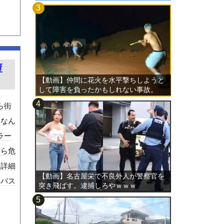
覆
【動画】仲間に花火を水平撃ちしようと
して障害を負ったかもしれない事故。
ら街
はなん
ラー
たら危
。詳細
【動画】名古屋栄で不良外人が警察官を
＝バス
突き飛ばす。逮捕しろやｗｗｗ