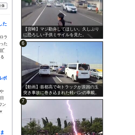
映像
した
【宮崎】マジ勘弁してほしい。久しぶり
に恐ろしい子供ミサイルを見た。
ロラ
った
(ﾟ
える
ルボ
【動画】首都高で4tトラックが原因の玉
や
突き事故に巻き込まれた軽バンの車載。
今日
ワン
ｗ
ま