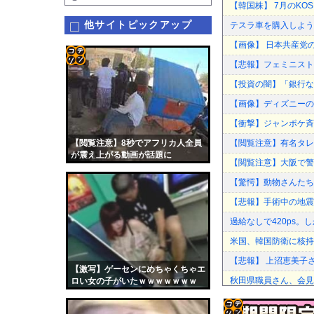
【韓国株】 7月のKO
他サイトピックアップ
テスラ車を購入しよう
【画像】 日本共産党
【悲報】フェミニスト
コテ
【投資の闇】「銀行な
リン
【画像】ディズニーの
- 固
【衝撃】ジャンポケ斉藤
定リ
【閲覧注意】8秒でアフリカ人全員
【閲覧注意】有名タレン
ンク
が震え上がる動画が話題に
【閲覧注意】大阪で警察
自動
【驚愕】動物さんたち
更新
【悲報】手術中の地震
ツー
過給なしで420ps。
ル
米国、韓国防衛に核持
【悲報】 上沼恵美子
【激写】ゲーセンにめちゃくちゃエ
秋田県職員さん、会見
ロい女の子がいたｗｗｗｗｗｗｗ
「ピクサー最大の失敗