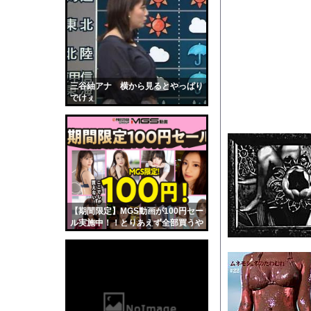
【悲報】17歳で無期
【速報】ユニクロの置
【画像】イケメン経営
【衝撃】トラックの運
【人口激変】日本人が減
三谷紬アナ 横から見るとやっぱり
でけぇ
コロナ禍を的中させた霊
可愛い彼女の好奇心は
【画像】小倉ゆうか(2
全く泳げない人がウォ
【動画】サーフィンで
【黒歴史】こういう昔
【期間限定】MGS動画が100円セー
韓国人「安貞桓が韓国
ル実施中！！とりあえず全部買うや
ろｗｗｗｗｗ
ケンタッキーとか言う
【画像】このAVが性
【悲報】味噌ラーメン
【中国】男の子が爆竹