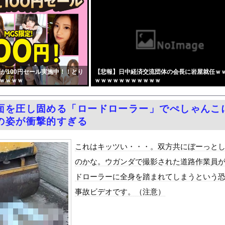
の記者「死傷者の情報を教えて！」 → 企業「個人情報は控えます！...
を追い出された左翼さん、流石にキモすぎて炎上
原爆を二度と使わせてはならない」→リプ「もちろん中国の核も非難す...
ャバ嬢さん、とある非常識行為により太客を逃してしまうwww
うなぎのかば焼き」で食中毒 男女14人が発熱や腹痛など訴え…サル...
が100円セール実施中！！とり
【悲報】日中経済交流団体の会長に岩屋就任ｗ
せて不倫を誘う保育士の永野紬さん
ｗｗｗｗ
ｗｗｗｗｗｗｗｗｗｗｗ
不倫…
は「いのちの党」 旧グッズ半額で販売 どうなる秘書給与疑惑
面を圧し固める「ロードローラー」でぺしゃんこ
んは飛行機の中でも性欲を満たしたい』をrawやhitomiを...
の姿が衝撃的すぎる
とセ○クスシーンするんですか？分かりました…」
Dと診断された当時、世間はまだPTSDという言葉は浸透されてい...
これはキッツい・・・。双方共にぼーっと
て、ついに、、、
のかな。ウガンダで撮影された道路作業員
風13号「三峡直撃予測」中国「上流大洪水！（三峡上流」中国都市「...
ドローラーに全身を踏まれてしまうという
代表監督を追及「なぜ負けたのか」
事故ビデオです。（注意）
べきか…1万年ぶり史上最大級の火山の兆し＝韓国の反応
いた。私が上に物を投げるフリをする → 猫はこうなります…