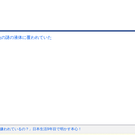
緑色の謎の液体に覆われていた
嫌われているの？」日本生活9年目で明かす本心！