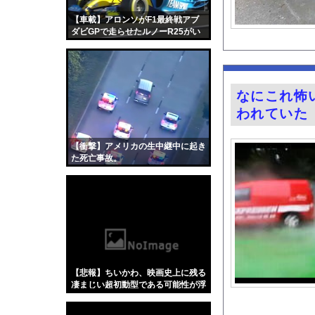
【怒報】国税庁「あの
【車載】アロンソがF1最終戦アブ
旅行ってただの消費型
ダビGPで走らせたルノーR25がい
い音すぎる。
結局さ、車のエンジン
古旗笑佳アナ 巨乳、
【緊急】つけ麺WWW
なにこれ怖
【悲報】「果糖」が「
われていた
【画像】吉岡里帆ちゃ
一般人を遥かに超えた
【衝撃】アメリカの生中継中に起き
た死亡事故。
熊本地震で居酒屋から
【昆虫食】食用コオロ
『Re：ゼロから始め
【画像】キス釣りする
【Xの車窓から】オー
【ポロリ悲話】ネット
【悲報】ちいかわ、映画史上に残る
【衝撃】「かわいい虫
凄まじい超初動型である可能性が浮
上してしまう
「アメリカのヤンキー