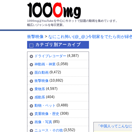
1000mgはYouTubeを中心に今ネットで話題の動画を集めています。
幅広いジャンルを毎日更新。
>
衝撃映像
なにこれ怖い(@_@;)今朝家をでたら街が
カテゴリ別アーカイブ
(4,387)
ドライブレコーダー
(1,058)
神動画・神業
(9,472)
面白動画
(10,692)
衝撃映像
(4,597)
乗物系
(404)
感動系
(3,488)
動物・ペット
(308)
貴重映像・歴史
(85)
画像・写真
「中国人ってこんなに
(3,552)
ニュース・その他