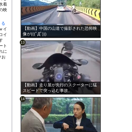
水着
の映
くる
【動画】中国の山道で撮影された恐怖映
ｗイ
像が(((ﾟДﾟ)))
コイ
す
ート
れに
ツお
のは表
【動画】走り屋が先行のスクーターに猛
スピードで突っ込む事故。