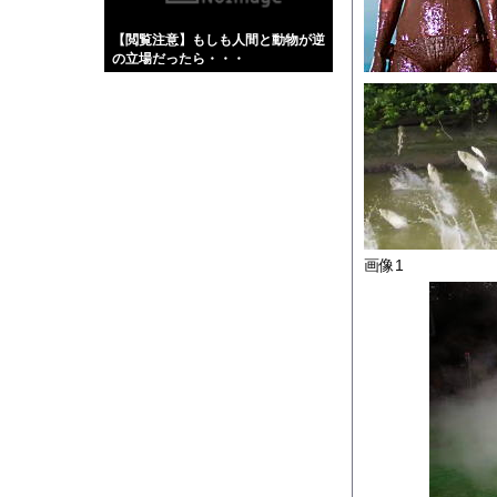
【画像】伊藤舞雪とか
【閲覧注意】もしも人間と動物が逆
【緊急】肛門にスティ
の立場だったら・・・
お知らせ
【動画】よく助けられ
Powered by livedo
1000m
このページは
示されません。
画像1