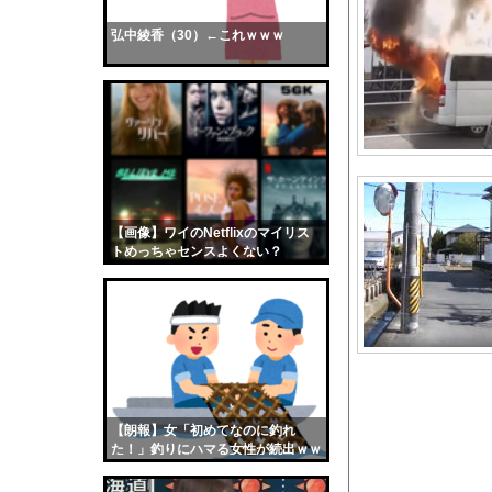
【悲報】17歳で無期
弘中綾香（30）←これｗｗｗ
【画像】おまえらくん
【画像】この女優さん
【朗報】齋藤飛鳥、前
【画像】おまえらこう
海外「日本よ、お前が
勇気を出して白人美女
10年もの間浮気して
【画像】ワイのNetflixのマイリス
トめっちゃセンスよくない？
ウクライナ侵攻以降、
wwwwwww
【配信者】「金バエ」
【画像】女の子「危機
私「ちょっと、人の家
【画像】日焼け口リの
【悲報】小原ブラスさ
【朗報】女「初めてなのに釣れ
【マジかよ】取引先と
た！」釣りにハマる女性が続出ｗｗ
ｗ
【画像】新人AV女優