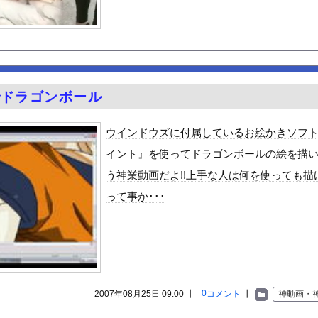
) 「ミニスカートはとてもムリよ若い子には負けるわ」←ワイらに...
キムタクを模写した」ﾊﾟｼｬｯｗｗｗｗｗｗｗｗｗ
やが、始めるまでのロードマップ教えてくれ
「20歳でアルファード一括で買えちゃう私って素敵」→画像にアレが...
ちてパンツが透けてしまうハプニング！！【GIF動画あり】
ntでドラゴンボール
荷してるんやけど「こういうの欲しい」とかある？
ードや濡れ場おっぱいがエロ過ぎる！人生最後のラスト写真集、最高！...
ウインドウズに付属しているお絵かきソフ
を巻いて焼いただけの料理、なぜかグロいｗｗｗｗｗ
イント』を使ってドラゴンボールの絵を描
的に行っては「こんなもんか…」ってなるラーメン屋wwwwwww
う神業動画だよ!!上手な人は何を使っても描
テルでお馴染みのホテルミラコスタさん 値上げして改悪していたこと...
って事か･･･
派のパヨおば、自分の家に来られたら全力で拒否るｗｗｗｗｗｗｗｗｗ...
至近距離でイチャイチャできる新作イメビが出たぞ！
ん』6話感想 モブ令嬢に絡まれるアンナ！
ビスかと思ったら野生の炊飯器で草 ほか
」ランキング、ついに発表される
0
2007年08月25日 09:00 ┃
コメント
┃
神動画・
がアジア人にケンカを売った結果ｗｗｗ」 ほか