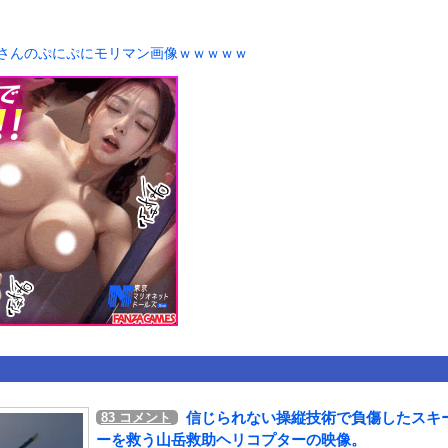
いうＡＶ女優ｗｗｗｗｗｗｗｗｗｗw
ックのり入れたけど出てこないの！！
帆さんのぷにぷにモリマン画像ｗｗｗｗｗ
2で釣りの自撮りをしようとした男の悲劇（ノ∇`）
or 相互RSS
g
が管理しています。 RSS設定 更新順130件まで。それ以降の古いも
信じられない操縦技術で負傷したスキ
83
コメント
ーを救う山岳救助ヘリコプターの映像。