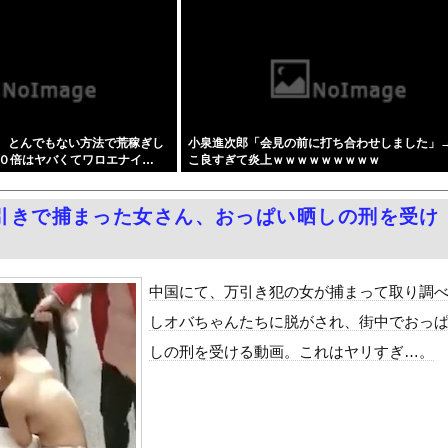
PTSDになる子供が増加。記憶の継承が危ぶまれる事態に
タイルよすぎて一般男性が隣に並ぶとチンチクリンに見えてしまう
を警察が取り押さえて移動させた」と市民団体が告発、「児童……どこ...
年ちょいで90％減少・・・・・
キャバ嬢 → ｗｗｗｗｗｗｗｗｗｗｗｗｗｗｗｗｗｗ
ん、とんでもない方法で荒稼ぎし
小泉進次郎「会見の前に打ち合わせしました」
によりドアが勝手に開いてしまう件
０倍はヤバくてワロエナイ…
こ良すぎて炎上ｗｗｗｗｗｗｗｗｗ
ードや濡れ場おっぱいがエロ過ぎる！人生最後のラスト写真集、最高！...
周りに助けを乞う父親と、スマホを向けてインプレ稼ぎの見物人
引きで捕まった女さん、おっぱい晒しの刑を受け
ピニンファリーナ、日本の鉄道初デザイン。南海電鉄が新たな空港特急...
学部JD1年のフェラシーンがコチラ
国で認めてるもの 「キムチ」あと3つは？
中国にて、万引き犯の女が捕まって取り調
ダム「9門開放！（全力放流」中国都市「三峡沿線の道路水没」中国政...
しオバちゃんたちに脱がされ、街中でおっ
て、ついに、、、
しの刑を受ける動画。これはヤリすぎ…。
代表監督を追及「なぜ負けたのか」
べきか…1万年ぶり史上最大級の火山の兆し＝韓国の反応
いた。私が上に物を投げるフリをする → 猫はこうなります…