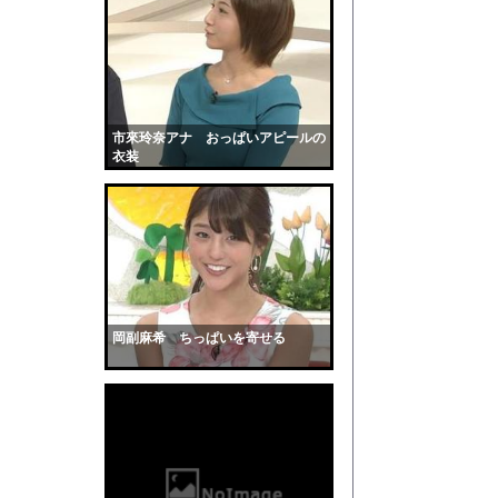
【朗報】『8番出口』
『ヒツジのいらない枕
【悲報】デカイファミ
【驚愕】会社=人生だ
幽霊、体外離脱、既視感
市來玲奈アナ おっぱいアピールの
衣装
【衝撃】マチアプで会
【画像】温泉美女さん
かわいい彼女のために
【動画】ヒョウ2頭が
道路脇で男性が缶切断
【黒歴史】こういう昔
岡副麻希 ちっぱいを寄せる
韓国人「安貞桓が韓国
ケンタッキーとか言う
【画像】このAVが性
【悲報】味噌ラーメン
【中国】男の子が爆竹