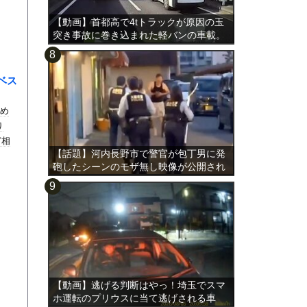
【動画】首都高で4tトラックが原因の玉
突き事故に巻き込まれた軽バンの車載。
ベス
集め
り
ど相
【話題】河内長野市で警官が包丁男に発
砲したシーンのモザ無し映像が公開され
る。
【動画】逃げる判断はやっ！埼玉でスマ
ホ運転のプリウスに当て逃げされる車