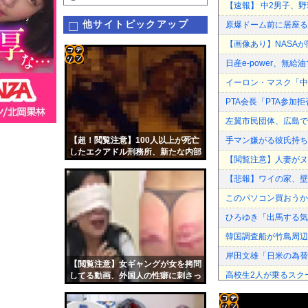
【速報】 中2男子、野
他サイトピックアップ
原爆ドーム前に居座る
【画像あり】NASAが
日産e-power、無給
コテ
イーロン・マスク「中
リン
PTA会長「PTA参
- 固
左翼市民団体、広島で
定リ
【超！閲覧注意】100人以上が死亡
手マン嫌がる彼氏持ち
ンク
したエクアドル刑務所、新たな内部
【閲覧注意】人妻がヌ
映像が流出…ヤバすぎる
自動
【悲報】ワイの家、壁
更新
このパソコン買おうか
ツー
ひろゆき「出馬する気
ル
韓国調査船が竹島周辺
岸田文雄「日米の為替
【閲覧注意】女ギャングが女を拷問
高校生2人が乗るスク
してる動画、外国人の性癖に刺さっ
てしまう
エロ漫画『八尺耽溺奇談