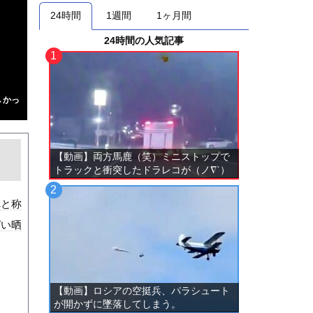
24時間
1週間
1ヶ月間
24時間の人気記事
→かっ
【動画】両方馬鹿（笑）ミニストップで
トラックと衝突したドラレコが（ノ∇`）
べと称
ぱい晒
【動画】ロシアの空挺兵、パラシュート
が開かずに墜落してしまう。