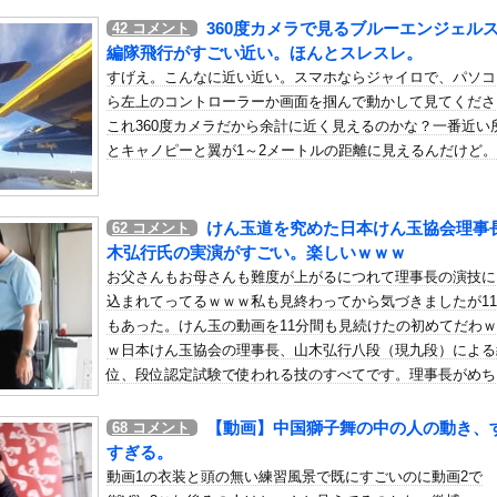
いう自炊最強のメシｗｗｗｗｗｗｗｗ
360度カメラで見るブルーエンジェル
42
コメント
している。私の知らないスマホで連絡を取り合い、日中会ったりしてい...
編隊飛行がすごい近い。ほんとスレスレ。
でかすぎて浴衣を突き破ってしまう…
すげえ。こんなに近い近い。スマホならジャイロで、パソコ
ら左上のコントローラーか画面を掴んで動かして見てくださ
揺すり背中のけぞりキョロ厨カンスケデブがウザすぎて心が折れそう…
これ360度カメラだから余計に近く見えるのかな？一番近い
元ジャンポケ斉藤慎二被告に懲役７年求刑でほぼ実刑確実？弁護側の主...
とキャノピーと翼が1～2メートルの距離に見えるんだけど。
：ニューエイ代表渾身のアストンマーチンAMR26を改善に導い...
いたい老犬
アイテム、水筒、日傘
けん玉道を究めた日本けん玉協会理事
62
コメント
木弘行氏の実演がすごい。楽しいｗｗｗ
良いぞ」小規模だけどお勧めな日本の観光名所／お店に対する海外の反...
お父さんもお母さんも難度が上がるにつれて理事長の演技に
ったHDDの中から、とんでもないモノを発見してしまった
込まれてってるｗｗｗ私も見終わってから気づきましたが1
）ミニストップでトラックと衝突したドラレコが（ノ∇`）
もあった。けん玉の動画を11分間も見続けたの初めてだわ
ｗ日本けん玉協会の理事長、山木弘行八段（現九段）による
、旦那不在のままヤることやって妊娠
位、段位認定試験で使われる技のすべてです。理事長がめち
ローンをネット発射装置で撃墜するウクライナ。
ちゃ楽しそうにやってるのも好ポイントでした。これはもっ
結婚
っと評価されてもいい動画。
【動画】中国獅子舞の中の人の動き、
68
コメント
「８８８
ぞろ目ってなんか嬉しくなるよね！！」他
すぎる。
動画1の衣装と頭の無い練習風景で既にすごいのに動画2で