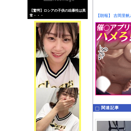
【画像】伊藤舞雪とか
【驚愕】ロシアの子供の凶暴性は異
【緊急】肛門にスティ
【朗報】 吉岡里
常・・・
お知らせ
【動画】DJI Neo
Powered by livedo
1000m
このページは
示されません。
関連記事