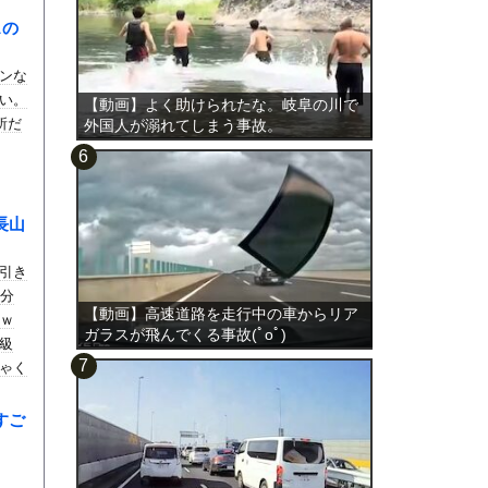
スの
ンな
い。
【動画】よく助けられたな。岐阜の川で
所だ
外国人が溺れてしまう事故。
長山
引き
1分
【動画】高速道路を走行中の車からリア
ｗｗ
ガラスが飛んでくる事故(ﾟoﾟ)
級
ゃく
とも
すご