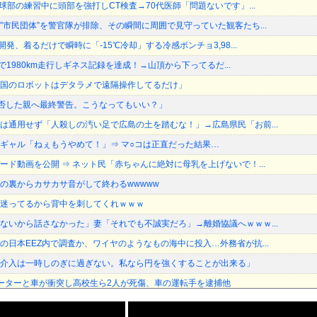
球部の練習中に頭部を強打しCT検査→70代医師「問題ないです」...
”市民団体”を警官隊が排除、その瞬間に周囲で見守っていた観客たち...
開発、着るだけで瞬時に「-15℃冷却」する冷感ポンチョ3,98...
油で1980km走行しギネス記録を達成！→山頂から下ってるだ...
国のロボットはデタラメで遠隔操作してるだけ」
加拒否した親へ最終警告。こうなってもいい？」
は通用せず「人殺しの汚い足で広島の土を踏むな！」→広島県民「お前...
ギャル「ねぇもうやめて！」⇒ マ○コは正直だった結果…
ード動画を公開 ⇒ ネット民「赤ちゃんに絶対に母乳を上げないで！...
の裏からカサカサ音がして終わるwwwww
迷ってるから背中を刺してくれｗｗｗ
ないから話さなかった」妻「それでも不誠実だろ」→離婚協議へｗｗｗ...
の日本EEZ内で調査か、ワイヤのようなもの海中に投入…外務省が抗...
介入は一時しのぎに過ぎない。私なら円を強くすることが出来る」
ーターと車が衝突し高校生ら2人が死傷、車の運転手を逮捕他
』をrawやhitomiを使わずに無料で読む方法│歯車