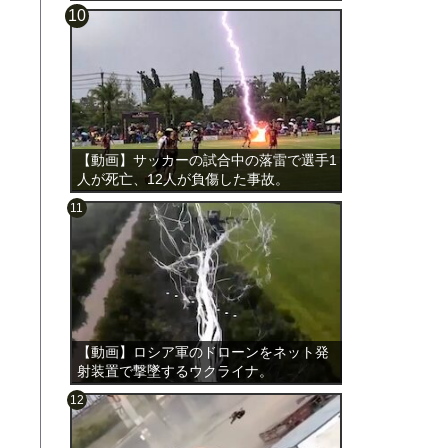
載。
【動画】サッカーの試合中の落雷で選手1
人が死亡、12人が負傷した事故。
【動画】ロシア軍のドローンをネット発
射装置で撃墜するウクライナ。