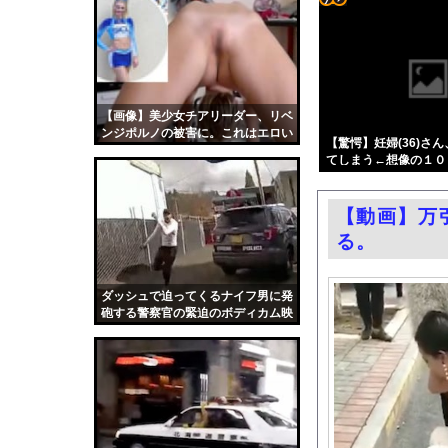
【画像】原爆資料館で
コテ
【悲報】瀬戸環奈がス
リン
「平和を願う女子児童
- 固
ホームレスの数、20
定リ
【画像】美少女チアリーダー、リベ
【動画】東大生ｖｓ 
ンジポルノの被害に。これはエロい
ンク
【驚愕】妊婦(36)さ
中国製自動車、不具合
てしまう←想像の１０
自動
井上晴美、乳首ヘアヌ
更新
中国人の子供が溺れ、
【動画】万
ツー
フェラーリを手がけた
る。
ル
今日撮れたK大学文〇
お前らがメイドイン韓
ダッシュで迫ってくるナイフ男に発
砲する警察官の緊迫のボディカム映
中国「大洪水！」三峡
像。
職場の人妻と不倫をし
韓国国会、サッカー前
日本旅行キャンセルす
うちのネコが目の前に