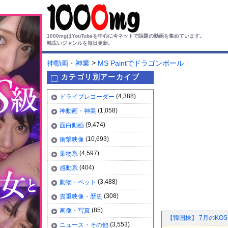
1000mgはYouTubeを中心に今ネットで話題の動画を集めています。
幅広いジャンルを毎日更新。
>
神動画・神業
MS Paintでドラゴンボール
カテゴリ別アーカイブ
(4,388)
ドライブレコーダー
(1,058)
神動画・神業
(9,474)
面白動画
(10,693)
衝撃映像
(4,597)
乗物系
(404)
感動系
(3,488)
動物・ペット
(308)
貴重映像・歴史
(85)
画像・写真
【韓国株】 7月のKO
(3,553)
ニュース・その他