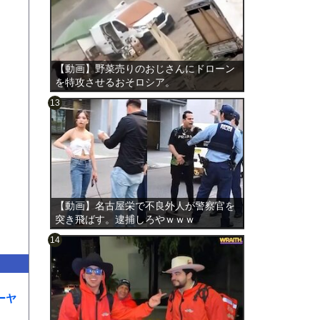
【動画】野菜売りのおじさんにドローン
を特攻させるおそロシア。
のは表
【動画】名古屋栄で不良外人が警察官を
突き飛ばす。逮捕しろやｗｗｗ
ーヤ