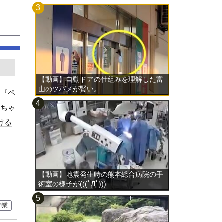
【動画】自動ドアの仕組みを理解した富
山のツバメが賢い。
ト『ペ
いちゃ
ける
【動画】地震発生時の熊本総合病院の手
術室の様子が(((ﾟДﾟ)))
神業