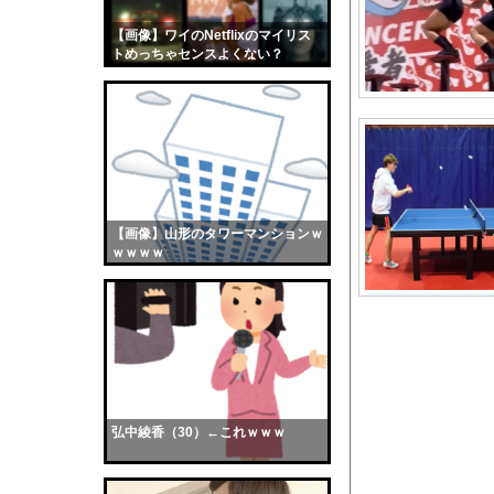
ショートスリーパー、誹
【画像】ワイのNetflixのマイリス
【画像】おまえらくん
トめっちゃセンスよくない？
【画像】この女優さん
wwwwwww
【朗報】齋藤飛鳥、前
【画像】おまえらこう
海外「日本よ、お前が
勇気を出して白人美女
10年もの間浮気して
【画像】山形のタワーマンションｗ
ｗｗｗｗ
ウクライナ侵攻以降、
【配信者】「金バエ」
【画像】女の子「危機
私「ちょっと、人の家
【超朗報】夏、終わる
【画像】バスト100c
弘中綾香（30）←これｗｗｗ
【徹底議論】漫画史上
【朗報】メンヘラ女の