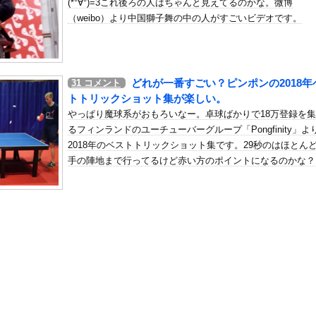
(*°∀°)=3これ後ろの人はちゃんと見えてるのかな。微博
謗中傷を受けて突然泣き出すwwwwwwwwwwwwwwwww
（weibo）より中国獅子舞の中の人がすごいビデオです。
の机がこの女の子の椅子にされてたらｗｗｗ
、可愛すぎる
屈みで完全に見えてる動画が拡散されてしまう…
どれが一番すごい？ピンポンの2018年
31
コメント
いう地雷系の女子高生って好きじゃないの？
トトリックショット集が楽しい。
ナンバーワンだ」 熊本地震直後の日本の対応のスピードに世界が衝撃
やっぱり魔球系がおもろいなー。卓球ばかりで18万登録を
にチン凸したアジア人短小男
、爆笑されてしまうｗｗｗ
るフィンランドのユーチューバーグループ「Pongfinity」よ
た嫁。まさかと思い長男のDNA鑑定をするがいいな？と問うと、元嫁...
2018年のベストトリックショット集です。29秒のはほとん
手の陣地まで行ってるけど赤い方のポイントになるのかな？
ロシア軍兵士のHIV感染が2000％急増…ウクライナメディア！
のSNS更新が1週間途絶え、様々な憶測が飛び交う。1週間ぶりの投...
管理フォーーーーム！！！」
の金庫触らないでよ！」キチママ『そこに金庫があったから、開けてみ...
mの新人グラドル、衝撃の限界露出wwwwwww三園響子、「週刊...
「最大のやらかし展開」って結局なんだと思う？
子、可愛すぎると話題にｗｗｗｗｗｗｗｗｗｗｗ