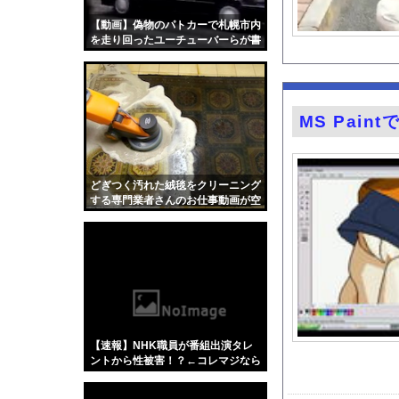
【画像】森高千里(55
【動画】偽物のパトカーで札幌市内
【画像】つるの剛士「
を走り回ったユーチューバーらが書
類送検される。
ガチの釣り初心者なん
女性インフルエンサー
友廣南実アナ 海に落
MS Pai
道の駅に野菜や果物出
井上晴美、乳首ヘアヌ
【画像】ネギに豚バラ
どぎつく汚れた絨毯をクリーニング
する専門業者さんのお仕事動画が空
天下一品とかいう定期
前の大ヒット。
【ディズニー】高級ホ
【動画】移民受け入れ
グラドル後藤まつりと
『悪役令嬢転生おじさ
【Xの車窓から】オー
【速報】NHK職員が番組出演タレ
【衝撃】「かわいい虫
ントから性被害！？←コレマジなら
ヤバくねーか？
「アメリカのヤンキー