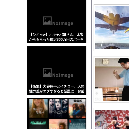
【悲報】「蕎麦」とか
【4/4】嫁が浮気を
本田望結、お○ぱいが
隣の臭デブキング貧乏
【ひえっw】元キャバ嬢さん、太客
「被告はモンスター」
からもらった推定800万円のバーキ
伊Autosprint誌
ンを官邸に出した結果絶句する事態
になってしまうw w w w w w w w
ラブライブ！の犬、だ
男をゲイ化させる3代
海外「”京都の鳥”は
好きな女の子から預か
【動画】両方馬鹿（笑
【衝撃】大谷翔平とイチロー、人間
【速報】山崎怜奈さん
性の差がエグすぎると話題に←お前
らコレ見てどう思う？？？？？？
【動画】ロシア軍のド
及川光博さん（56）
【にじさんじ】ソフィ
猫の攻防戦【再】