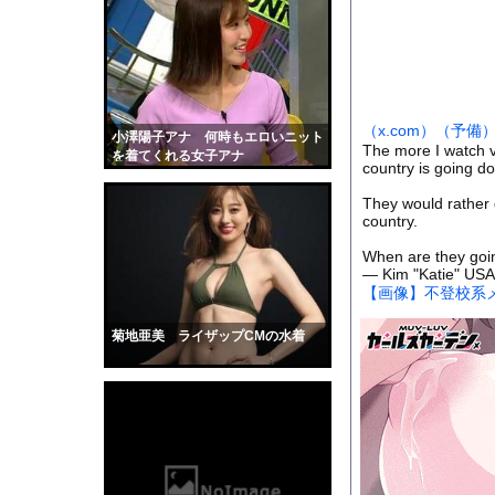
【驚愕】日本製鉄が謎
【画像】このボケて、
【衝撃】手術中に熊本
【画像】お前らこの超
（x.com）
（予備
【画像】「ビールと水
小澤陽子アナ 何時もエロいニット
The more I watch v
を着てくれる女子アナ
【動画】サーフィンで
country is going dow
【戦慄】指示なしで「偽
They would rather 
country.
【画像】ブランチリポ
When are they goi
【マジで閲覧注意】 
— Kim "Katie" US
サッカーの選手に落雷
【画像】不登校系メ
【黒歴史】こういう昔
菊地亜美 ライザップCMの水着
韓国人「安貞桓が韓国
ケンタッキーとか言う
【画像】このAVが性
【悲報】味噌ラーメン
【中国】男の子が爆竹