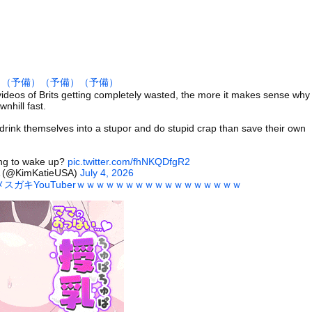
の爆上げ!!一体何が起きているのか??
破壊力ありすぎてクッソワロタｗｗｗｗｗｗｗｗｗ
地震が直撃した結果ｗｗｗｗｗ(※動画あり)
美人が整形か否か判定たのむ！！
）
（予備）
（予備）
（予備）
を交互に飲まないと倒れるグラス」発売
ideos of Brits getting completely wasted, the more it makes sense why 
チューブライディング、チューブの中からの映像が凄い
nhill fast.
の身分」を量産… 最新AIが人間を欺き始めた！選択を迫られたA...
drink themselves into a stupor and do stupid crap than save their own
ーターさん、阿波踊りでワキ祭り
ng to wake up?
pic.twitter.com/fhNKQDfgR2
彼女がずっとエアコンを見上げていた。どうしたの？つけた方がいい？...
A (@KimKatieUSA)
July 4, 2026
、帰らぬ人となる
スガキYouTuberｗｗｗｗｗｗｗｗｗｗｗｗｗｗｗｗｗ
の大学ヤリサーの流出エロ動画（顔出し）が一番抜ける
代表に激怒！『惨憺たる結果、徹底的な刷新が必要だ』と監督や協会を...
唐揚げ屋ｗｗｗｗｗ
癖ブッ刺さりで精子ドクドク作られるわｗｗｗｗ
で行列、出来ない
に点火 マンホールが爆発しふた吹き飛ぶ