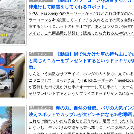
【動画】カラーコーンを設置するだけ
57
コメント
いう自炊最強のメシｗｗｗｗｗｗｗｗ
律走行して除雪をしてくれるロボット。
している。私の知らないスマホで連絡を取り合い、日中会ったりしてい...
NPU、RaspberryPiのキーワードからだけどこれ自作なのか
ｗｗｗｗ
ラーコーンを4つ設置してスイッチを入れるとその間を自動
雪するというロボットのビデオです。あとはラジコン操作で
人の生写真『こんにちは！新メンバーです☆』
スイと。これ商品用に開発して販売したら売れるんやない？
帰るわ。産んだら戻る」→嫁「実家快適すぎｗもう戻りません」俺「転...
フリーレン』凄い事に気付いたｗｗｗｗ「ヒンメル」とか「南の勇者」...
う真夏の暑さが終わるかも他
【動画】街で見かけた車の持ち主にそ
92
コメント
と同じミニカーをプレゼントするというドッキリが
イド登場、人手不足深刻化の医療・製造現場などでの活用想定！
敵。
ャイアンツ公式、重大告知！
なんという素敵なサプライズ。ホンダの人の反応に見ている
生かけて7億円貯めたのにガンで死ぬかも。もっと素直に遊べばよかっ...
ニヤニヤしてしまった(*´д｀*) TikTokユーザーの「need4zca
タンクトップお●ぱいデッカ！横乳が揺れ過ぎ最高！
が投稿した街で見かけた車のオーナーに同じ車のミニカーを
そりプレゼントするというサプライズドッキリが人気になっ
推しの子ヒットさせました」←この人がなぜか過小評価されてる理由
ましたので紹介します。これはいいなあ。
休みは「みんな海だな」「南半球にスキーしに行くやついねえのか」と...
海の力。自然の脅威。バリの人気イン
52
コメント
エースさんの走りｗｗｗｗｗ
映えスポットでカップルが大ピンチになる16秒動画
冷遇はある。理由はスマスロだから、これだけで十分なんだよね」
これだけ離れていたら安全だと思うわな。足元はまったく濡
いないし。デンパサル空港から東へ20キロ、ペニダ島の人
隊、日本海やオホーツク海で軍事演習開始…ウクライナ支援続ける日本...