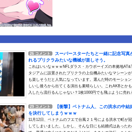
いうＡＶ女優ｗｗｗｗｗｗｗｗｗｗw
ックのり入れたけど出てこないの！！
）ミニストップでトラックと衝突したドラレコが（ノ∇`）
スーパースターたちと一緒に記念写真
26
コメント
or 相互RSS
れるプリクラみたいな機械が楽しそう。
g
が管理しています。 RSS設定 更新順130件まで。それ以降の古いも
これはいいなｗｗｗNFLダラス・カウボーイズの本拠地AT&
タジアムに設置されたプリクラの上位機みたいなマシーンが
も楽しそうだと人気になっています。選んだ時のモーション
しいし後ろから出てくる演出も素晴らしい。これAKBとか
入したら流行るんじゃない？1枚1000円でも飛ぶように売れ
思うわ。
【衝撃】ベトナム人、この洪水の中結
29
コメント
を決行してしまうｗｗｗ
11月12日、ベトナムのフエで台風２１号による洪水で町が
してしまいました。しかし、そんな日にも結婚式はあったわ