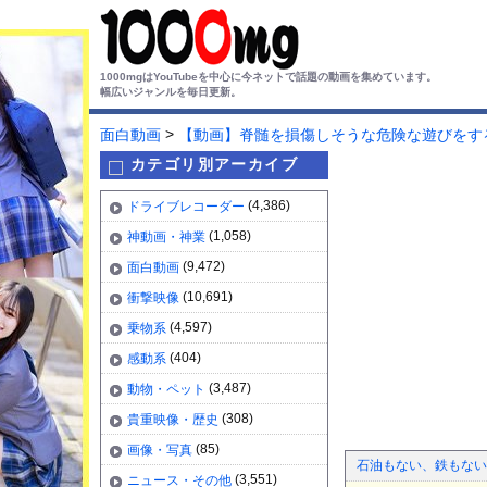
1000mgはYouTubeを中心に今ネットで話題の動画を集めています。
幅広いジャンルを毎日更新。
>
面白動画
【動画】脊髄を損傷しそうな危険な遊びをす
カテゴリ別アーカイブ
(4,386)
ドライブレコーダー
(1,058)
神動画・神業
(9,472)
面白動画
(10,691)
衝撃映像
(4,597)
乗物系
(404)
感動系
(3,487)
動物・ペット
(308)
貴重映像・歴史
(85)
画像・写真
石油もない、鉄もない
(3,551)
ニュース・その他