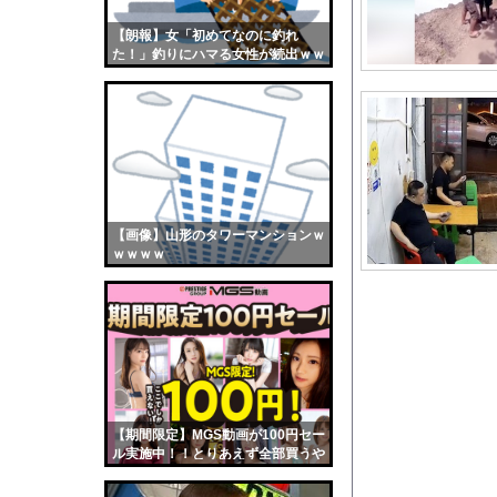
氷河期世代の非正規、
【朗報】女「初めてなのに釣れ
【画像】おまえらくん
た！」釣りにハマる女性が続出ｗｗ
【画像】この女優さん
ｗ
【朗報】齋藤飛鳥、前
【画像】おまえらこう
海外「日本よ、お前が
勇気を出して白人美女
10年もの間浮気して
【画像】山形のタワーマンションｗ
ｗｗｗｗ
ウクライナ侵攻以降、
【配信者】「金バエ」
【画像】女の子「危機
私「ちょっと、人の家
【生尻画像】元NMB4
ジャンポケ斉藤「同意
【期間限定】MGS動画が100円セー
【衝撃】韓国サッカー
ル実施中！！とりあえず全部買うや
ろｗｗｗｗｗ
【画像】最新のライザ