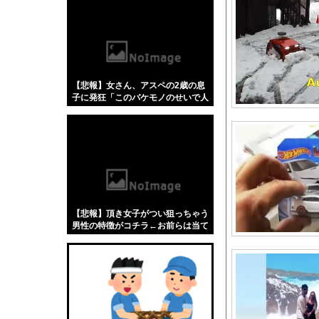
【悲報】「蕎麦」とか
【4/4】嫁が浮気を
この夏菜がシコすぎる
【速報】新メンバー6
【悲報】女さん、アスペの2歳の息
嫁「妊娠したよ。実家
子に発狂「このバケモノのせいで人
【驚愕】名作『葬送の
生終わった」←これ、どう思
う？？？？？
【ガチ朗報】関東、も
ついに国産ヒューマノ
【日向坂46】月刊ジ
【悲報】桐谷さん「人
日向坂46藤嶌果歩、
【悲報】頂き女子がつい狙っちゃう
赤坂アカ「かぐや様、
男性の特徴がコチラ←お前らは当て
はまる？？？？？？
F1ドライバー達の夏
【動画】 AKB48の
スロッターさん「優遇
ロシア海軍の太平洋艦