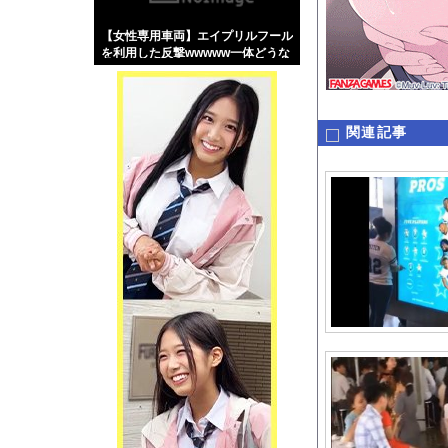
【画像】伊藤舞雪とか
【女性専用車両】エイプリルフール
【緊急】肛門にスティ
を利用した反撃wwwww一体どうな
お知らせ
る？
【動画】両方馬鹿（笑
関連記事
Powered by livedo
1000m
このページは
示されません。