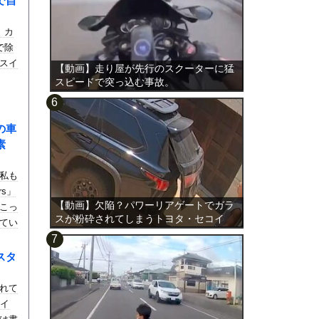
で自
。カ
で除
スイ
【動画】走り屋が先行のスクーターに猛
スピードで突っ込む事故。
の車
素
私も
rs」
【動画】欠陥？パワーリアゲートでガラ
こっ
スが粉砕されてしまうトヨタ・セコイ
てい
ア。
スタ
。
れて
気イ