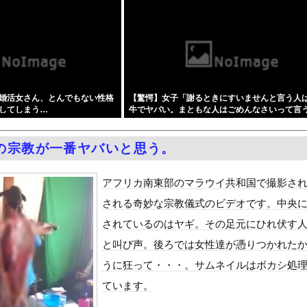
隊、日本海やオホーツク海で軍事演習開始…ウクライナ支援続ける日本...
シャのエロ漫画より優れた体 part5
訳なしで普通に会話。コーチ「今10段階で6ぐらい。来た時は0だっ...
居酒屋行く奴はバカ。ホストの初回なら居酒屋より安く飲めてイケメン...
のえっちな娘になるバイト そして娘堕ちするまでがセット』をra...
婚活女さん、とんでもない性格
【驚愕】女子「謝るときにすいませんと言う人
月6日の原爆の日にトンデモ持論を展開し物議… → ネット「それ...
してしまう…
牛でヤバい。まともな人はごめんなさいって言
中国人民と連帯して戦おー！悪政高市を打倒するぞー！」
これ合ってると思う？？？？？？？
ドがエロい！乳首透け、巨乳おっぱいが最高過ぎる！
の宗教が一番ヤバいと思う。
症候群診断後に死亡事故＝運転の無職男（３４）、独断で治療中断―危...
油で1980km走行しギネス記録を達成
アフリカ南東部のマラウイ共和国で撮影さ
合った娘達と乱交した話
される奇妙な宗教儀式のビデオです。中央
ANTZ」がAmazonでなんと全巻100円ｗｗｗｗｗｗ
されているのはヤギ。その足元にひれ伏す
ダム「決壊」地元民「公式発表より死者多い！」中国政府「住民拘束！...
と叫び声。後ろでは女性達が憑りつかれた
代表監督を追及「なぜ負けたのか」
うに狂って・・・。サムネイルはボカシ処
べきか…1万年ぶり史上最大級の火山の兆し＝韓国の反応
ています。
いた。私が上に物を投げるフリをする → 猫はこうなります…