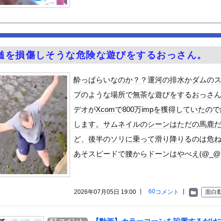
る異世界生活』60話感想 氷上のバトル！レグルスの権能とは！
番組出演タレントから性被害！？←コレマジならヤバくねーか？
シーノースリーブ脇！！
JK姿
ｗｗ
ｗ
ｗｗｗ
ｗｗｗｗｗｗ
髄を損傷しそうな危険な遊びをするおっさん。
クはサービスエリア利用有料化すればサボらず走るし流問題解決じゃね...
んや
酔っぱらいなのか？？運河の排水かダムの
ット、怖すぎる…これよく轢かずに止まれたな
プのような場所で無茶な遊びをするおっさ
4歳男性死亡 8合目付近で意識失う
デオがXcomで800万impを獲得していたの
します。サムネイルのシーンはただの馬鹿
「締めのラーメン欲」の原因は？ 脳の錯覚と真実
ど、後半のソリに乗って滑り降りるのは危
性」、トレンド1位ｗｗｗｗｗｗ
あそスピードで腰からドーンはやべえ(@_@;
6歳）の豊満Iカップボディをお楽しみしまくりたいよな！
ビスかと思ったら野生の炊飯器で草 ほか
で拡散してるおっぱいポロリ動画、何故か叩かれる・・・
60
2026年07月05日 19:00 ┃
コメント
┃
面白
」ランキング、ついに発表される
がアジア人にケンカを売った結果ｗｗｗ」 ほか