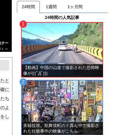
24時間
1週間
1ヶ月間
24時間の人気記事
はチー
う」←
【動画】中国の山道で撮影された恐怖映
像が(((ﾟДﾟ)))
れたと
に磔に
人たち
かのよ
理をし
実録拉致。歌舞伎町のド真ん中で撮影さ
れた拉致事件の映像がこちら。