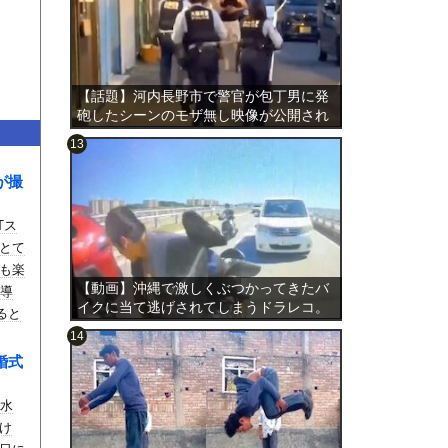
【話題】河内長野市で警官が包丁男に発
砲したシーンのモザ無し映像が公開され
る。
が撮
のは表
Tス
とて
も楽
【動画】沖縄で激しくぶつかってきたバ
も導
イクに当て逃げされてしまうドラレコ。
ると
婚式
冠水
け