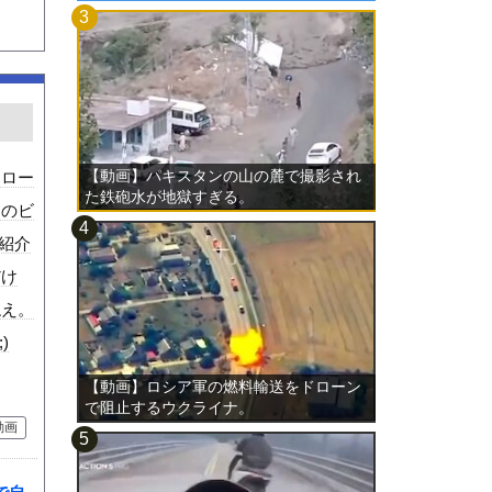
【動画】パキスタンの山の麓で撮影され
スロー
た鉄砲水が地獄すぎる。
んのビ
で紹介
だけ
ねえ。
)
【動画】ロシア軍の燃料輸送をドローン
で阻止するウクライナ。
動画