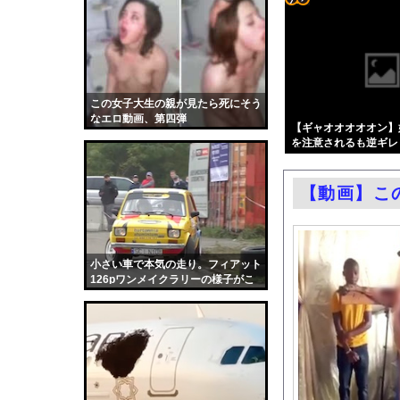
ロシア海軍の太平洋艦
コテ
絵師グラドル・百合川サ
リン
シカホワ村上宗隆、通
- 固
【画像】みい山作者「
定リ
この女子大生の親が見たら死にそう
エロ漫画『TSしてパパ
なエロ動画、第四弾
ンク
【ギャオオオオオン】
【悲報】玉川徹さん、8
を注意されるも逆ギレ
自動
パヨク「アジア人民、
更新
村重杏奈、写真集ヌー
【動画】こ
ツー
【東京】睡眠時無呼吸
ル
日産e-power、無給
結婚式の二次会で知り
小さい車で本気の走り。フィアット
126pワンメイクラリーの様子がこ
【朗報】大人気漫画「G
ちら。
中国「大洪水！」中国
韓国国会、サッカー前
日本旅行キャンセルす
うちのネコが目の前に