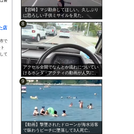
は書
【宮崎】マジ勘弁してほしい。久しぶり
に恐ろしい子供ミサイルを見た。
た店
市で
ート
して
アクセル全開でなんとか流れについてい
けるホンダ・アクティの動画が人気に。
【動画】撃墜されたドローンが海水浴客
で賑わうビーチに墜落して3人死亡。