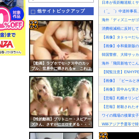
日本が長距離巡航ミサ
他サイトピックアップ
（ ´_ゝ`）中道幹事
海外「ディズニーがゴ
消費税減税に反対して
コテ
【画像】タトゥーだら
リン
【画像】令和最新版のあ
- 固
韓国警察、大韓サッカ
定リ
【動画】ラブホでセ○クス中のカッ
海外「飛田新地でこん
ンク
プル、世界中に晒されるｗ これは
【閲覧注意】ENHYPE
エロい
自動
【画像】 「ビールと
更新
【画像】田中みな実さ
ツー
【悲報】札幌オリンピ
ル
【悲報】射殺されたオ
ワイの職場の後輩女子
【性的動画】ブリトニー・スピアー
W杯アジア予選等で韓
ズさん、さすがにエロすぎる・・・
「マスコミの立ち位置