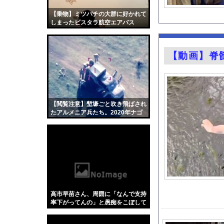
『Re：ゼロから始め
【乗物】ミツバチの大群に好かれて
【速報】NHK職員が
しまったビスタラ航空エアバス
A320
田﨑さくらアナ セク
【画像】森香澄さんの
【動画】脊
【有能】政府「トラッ
【画像】キス釣りする
【動画】クソガキロケ
富士登山ツアー中に6
【閲覧注意】塹壕ごと吹き飛ばされ
たアルメニア兵たち。2020年ナゴ
ハムスターの日
ルノ・カラバフ紛争の空爆映像まと
め。
【医師解説】飲酒後の
【画像】「異常独身男
グラドル山根千芽（3
【Xの車窓から】オー
【ポロリ悲話】ネット
高市早苗さん、周囲に「なんで支持
【衝撃】「かわいい虫
率下がってんの」と愚痴をこぼして
いたｗｗｗｗｗｗｗ
「アメリカのヤンキー