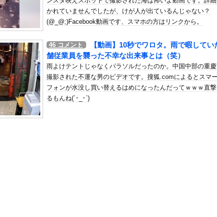
ンスタ映えスポットで撮影された海は怖いよ動画です。詳細
年金を払っていないので11年後には生活保護に殺到、どうすんのこれ
かれていませんでしたが、けが人が出ているんじゃない？
の机がこの女の子の椅子にされてたらｗｗｗ
(@_@;)Facebook動画です、スマホの方はリンクから。
、可愛すぎる
【動画】10秒でワロタ。雨で暇してい
屈みで完全に見えてる動画が拡散されてしまう…
46
コメント
舗従業員を襲った不幸な出来事とは（笑）
いう地雷系の女子高生って好きじゃないの？
雨よけテントじゃなくパラソルだったのか。中国中部の重慶
ナンバーワンだ」 熊本地震直後の日本の対応のスピードに世界が衝撃
撮影された不運な男のビデオです。搜狐.comによるとスマ
にチン凸したアジア人短小男
、爆笑されてしまうｗｗｗ
フォンが水没し買い替えるはめになったんだってｗｗｗ直撃
るもんね(´･_･`)
た嫁。まさかと思い長男のDNA鑑定をするがいいな？と問うと、元嫁...
ロシア軍兵士のHIV感染が2000％急増…ウクライナメディア！
のSNS更新が1週間途絶え、様々な憶測が飛び交う。1週間ぶりの投...
管理フォーーーーム！！！」
の金庫触らないでよ！」キチママ『そこに金庫があったから、開けてみ...
8原かれん、衝撃の限界露出wwwww1st写真集でパールTバッ...
があったんです。本当です。信じて下さい」 ←何でこの主張が通らな...
協会さん、W杯予選で外国人審判を性接待していたことが発覚・・・・...
、まだイケるｗｗｗｗｗ