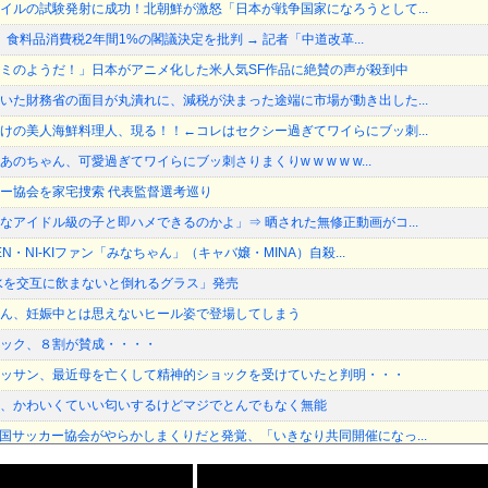
イルの試験発射に成功！北朝鮮が激怒「日本が戦争国家になろうとして...
長、食料品消費税2年間1%の閣議決定を批判 → 記者「中道改革...
ミのようだ！」日本がアニメ化した米人気SF作品に絶賛の声が殺到中
いた財務省の面目が丸潰れに、減税が決まった途端に市場が動き出した...
けの美人海鮮料理人、現る！！←コレはセクシー過ぎてワイらにブッ刺...
のちゃん、可愛過ぎてワイらにブッ刺さりまくりw w w w w...
ー協会を家宅捜索 代表監督選考巡り
なアイドル級の子と即ハメできるのかよ」⇒ 晒された無修正動画がコ...
N・NI-KIファン「みなちゃん」（キャバ嬢・MINA）自殺...
水を交互に飲まないと倒れるグラス」発売
ん、妊娠中とは思えないヒール姿で登場してしまう
ック、８割が賛成・・・・
ッサン、最近母を亡くして精神的ショックを受けていたと判明・・・
、かわいくていい匂いするけどマジでとんでもなく無能
国サッカー協会がやらかしまくりだと発覚、「いきなり共同開催になっ...
の勘違いっぷりがすごい」と報ステ大越キャスターの台詞に視聴者絶句...