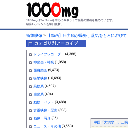
1000mgはYouTubeを中心に今ネットで話題の動画を集めています。
幅広いジャンルを毎日更新。
>
衝撃映像
【動画】圧力鍋が爆発し蒸気をもろに浴びてしまう
カテゴリ別アーカイブ
(4,388)
ドライブレコーダー
(1,058)
神動画・神業
(9,473)
面白動画
(10,693)
衝撃映像
(4,597)
乗物系
(404)
感動系
(3,488)
動物・ペット
(308)
貴重映像・歴史
(85)
画像・写真
中国「大洪水！」三峡
(3,553)
ニュース・その他