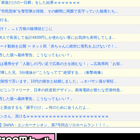
母の「家族だけの一日葬」をした結果ｗｗｗｗｗｗｗ
”市民団体”を警官隊が排除、その瞬間に周囲で見守っていた観客たち...
行る。
汁！」←１万発の核弾頭どこに
人で長居して会計4939円しか使わない客にお気持ち表明してしま...
ード動画を公開 ⇒ ネット民「赤ちゃんに絶対に母乳を上げないで！...
加拒否した親へ最終警告。こうなってもいい？」
は通用せず「人殺しの汚い足で広島の土を踏むな！」→広島県民「お前...
嘩した兄、3分後妹が ”こうなってて” 絶望する…（衝撃画像）
判覚悟で言います。10代の彼女と結婚しました」→オバサン達が発狂...
ピニンファリーナ、日本の鉄道初デザイン。南海電鉄が新たな空港特急...
加拒否した親へ最終警告。こうなってもいい？」
と面会するも「握手だけ」←何のために会うんだよ…
ンさん、溶けるｗｗｗｗｗｗｗｗｗｗｗｗｗｗｗｗｗｗｗｗｗｗ
戦】DeNA・エンカーナシオン、第7号同点ソロホームラン！！！...
ラルは多様性を認めろ！と言いながら自分達と違う意見には執拗に攻撃...