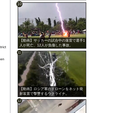
載。
【動画】サッカーの試合中の落雷で選手1
人が死亡、12人が負傷した事故。
rict
hen
【動画】ロシア軍のドローンをネット発
射装置で撃墜するウクライナ。