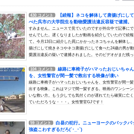
いう自炊最強のメシｗｗｗｗｗｗｗｗ
している。私の知らないスマホで連絡を取り合い、日中会ったりしてい...
【続報】ネコを解体して唐揚げにして
430
コメント
干が強風一発で粉々に 鉄筋ゼロ 当局「接着剤でくっつけただけ」...
べた呉市の大学院生を動物愛護法違反容疑で逮捕。
派のパヨおば、自分の家に来られたら全力で拒否るｗｗｗｗｗｗｗｗｗ...
すみません。ニュースで見ていたのですが外出中で記事にで
せんでした。遅くなりましたが動画を紹介していたので続報
がイプスウィッチ・タウンへ移籍決定！プレミアリーグ初挑戦
て。今月13日に紹介した罠にかかったネコちゃんを解体し
安健洋、クリスタルパレス加入が決定的に！メディカル検査をパス！現...
揚げにして焼きネコやネコ唐揚げにして食べた24歳の男が
ぎて蚊が全く居ない件
愛護法違反の疑いで逮捕されました。そのビデオがまだ残っ
生』凄い事に気付いたｗｗｗｗ『無職転生』の「ロキシー」とかいう奴...
ましたので再掲載します。
注：狩猟ですがネコです。バール
どめを刺すシーンなどがあります。再生される方は注意を。
線路に車椅子がハマったおじいちゃん
104
コメント
ラインショップが再オープン 「新7500Tシャツ」「BOX o...
を、女性警官が間一髪で救出する映像が凄い
ー、から揚げや麺類提供 40代女性「最高、パン中心の生活には飽き...
線路に車椅子がハマったおじいちゃんを、女性警官が間一髪
女だぞ」エネル「見ればわかる」←ここ好きすぎるｗｗｗｗｗｗｗｗｗ...
出する映像。これはマジで間一髪すぎる。映画のワンシーン
）ミニストップでトラックと衝突したドラレコが（ノ∇`）
いな救い方。もう少しでも気付くのが遅れてたら確実に亡く
ていただろうな・・・。女性警官GJです！
、フライデーに不意討ちされてしまうｗｗｗｗｗ（画像あり）
らインナーチラ見え！！
藤裁判、被害女性「モンスター」斉藤被告「同意と思ってた」←これど...
白昼の犯行。ニューヨークのバックパ
59
コメント
謗中傷を受けて突然泣き出すwwwwwwwwwwwwwwwww
強盗こわすぎるだろ(´･_･`)