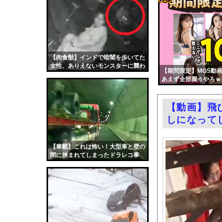
パヨ「れいわ信者、れ
コテ
ドワンゴ川上「みい山
リン
【広島】廿日市の中学
- 固
巨乳悦楽のおすすめA
定リ
【肉食獣】インドで暗闇を歩いてた
今日撮れたK大学文〇
女性、ありえないモンスターに襲わ
ンク
【期間限定】MGS動画
熊本県知事の要請をガ
れこうなる
あえず全部買うやろｗ
自動
【画像】新聞さん、壮
更新
なぜプーチンはウクラ
【動画】飛
ツー
共産党「熊本地震救援
しになって
ル
【動画】女子アナさん
お前らがメイドイン韓
【車載】これは怖い！大型車と壁の
間に挟まれてしまったドラレコ事
中国「大洪水！」三峡
故。
職場の人妻と不倫をし
韓国国会、サッカー前
日本旅行キャンセルす
うちのネコが目の前に