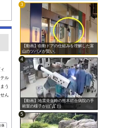
【動画】自動ドアの仕組みを理解した富
山のツバメが賢い。
ディ
ステル
しまう
ません
【動画】地震発生時の熊本総合病院の手
術室の様子が(((ﾟДﾟ)))
映像