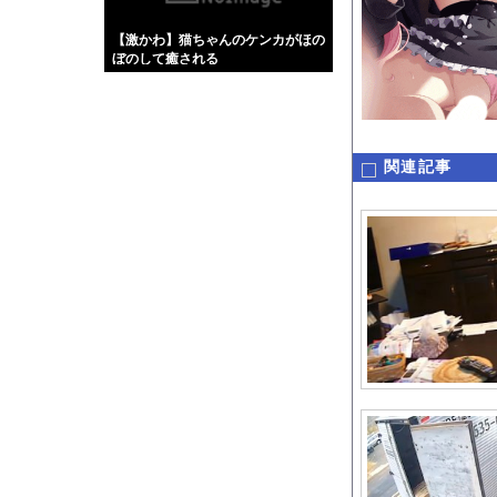
【画像】伊藤舞雪とか
【激かわ】猫ちゃんのケンカがほの
【緊急】肛門にスティ
ぼのして癒される
お知らせ
wwwwwwwwwww
【動画】タイのティパ
関連記事
Powered by livedo
1000m
このページは
示されません。