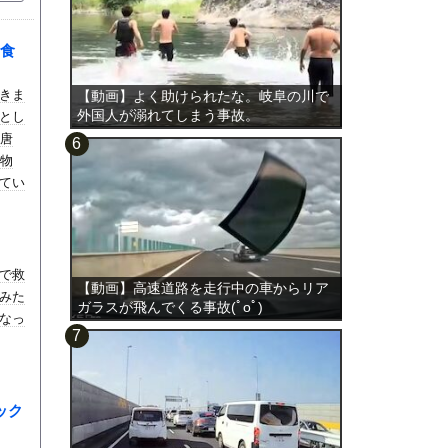
食
きま
【動画】よく助けられたな。岐阜の川で
外国人が溺れてしまう事故。
とし
、唐
動物
てい
でと
で救
【動画】高速道路を走行中の車からリア
みた
ガラスが飛んでくる事故(ﾟoﾟ)
なっ
ック