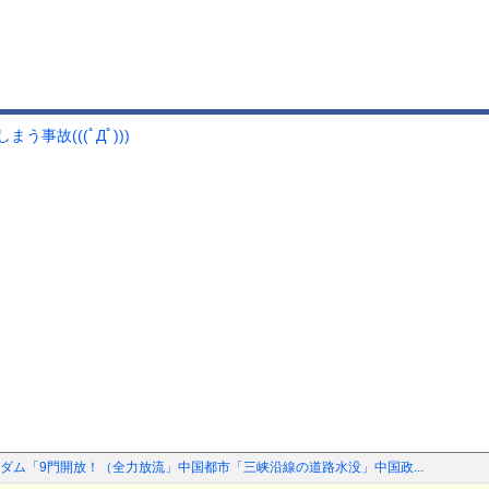
事故(((ﾟДﾟ)))
ダム「9門開放！（全力放流」中国都市「三峡沿線の道路水没」中国政...