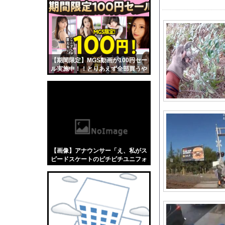
【悲報】「蕎麦」とか
【4/4】嫁が浮気を
【悲報】 中国、橋の欄
【動画】移民受け入れ
【期間限定】MGS動画が100円セー
日本代表FW前田大然
ル実施中！！とりあえず全部買うや
英国人「ようこそ」冨
ろｗｗｗｗｗ
【朗報】今年が酷暑過
【驚愕】名作『無職転
【朗報】サンセイのオン
【避難所】キッチンカ
【ワンピース】ゾロ「
【画像】アナウンサー「え、私がス
【動画】両方馬鹿（笑
ピードスケートのピチピチユニフォ
ーム着るんですか…？ﾑﾁｨ！！」←
【悲報】米倉涼子さん
これはお前らに刺さるやろw w w w
w w w w
後呂有紗アナ 袖口か
【物議】ジャンポケ斉
ショートスリーパー、誹