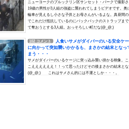
ニューヨークのブルックリン区サンセット・パークで撮影さ
問ある？【家賃・自治会】
19歳の男性が3人組の強盗に襲われてしまうビデオです。奥
の机がこの女の子の椅子にされてたらｗｗｗ
輪車が見えるし小さな子供とお母さんがいるよな。真昼間の
、可愛すぎる
でこれだけ抵抗しているのにバックパックのストラップまで
屈みで完全に見えてる動画が拡散されてしまう…
て奪おうとする3人組。おっそろしい町だな(@_@;)
いう地雷系の女子高生って好きじゃないの？
人食いサメがダイバーのいる安全ケー
102
コメント
ナンバーワンだ」 熊本地震直後の日本の対応のスピードに世界が衝撃
に向かって突如襲いかかるも、まさかの結末となっ
にチン凸したアジア人短小男
、爆笑されてしまうｗｗｗ
まう・・・
た嫁。まさかと思い長男のDNA鑑定をするがいいな？と問うと、元嫁...
サメがダイバーのいるケージに突っ込み襲い掛かる映像。こ
こええええええ！！って思ったけどその後まさかの結末とな
ロシア軍兵士のHIV感染が2000％急増…ウクライナメディア！
(@_@;) これはサメさん的には不運としか・・・。
のSNS更新が1週間途絶え、様々な憶測が飛び交う。1週間ぶりの投...
管理フォーーーーム！！！」
の金庫触らないでよ！」キチママ『そこに金庫があったから、開けてみ...
活が苦しいから50万くれって言われて断ったら縁切られたんだが・・...
快楽責めしたいｗｗｗｗｗ
美味しい料理を用意した。部屋まで持って行く → この仕打ちです…
自責2もサヨナラ負けに。あまりの酷さにドン引きするドジャースファ...