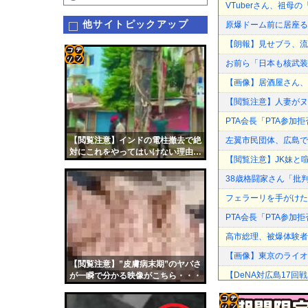
VTuberさん、祖
他サイトピックアップ
原爆ドーム前に居座る
【朗報】見せブラ、流
お前ら「日本も核武装
コテ
【画像】居酒屋さん、6
リン
【閲覧注意】人妻がヌ
- 固
PTA会長「PTA参
定リ
【閲覧注意】インドの電柱撤去で絶
左翼市民団体、広島で
ンク
対にこれをやってはいけない理由…
【閲覧注意】JK妹と喧
（動画あり）
自動
38歳格闘家さん「批
更新
フェラーリを手がけた
ツー
PTA会長「PTA参
ル
高市総理、被爆体験者
【画像】東京のライオ
【閲覧注意】”皮膚病末期”のヤバさ
【DeNA対広島17回
が一瞬で分かる映像がこちら・・・
【悲報】落語家「リベ