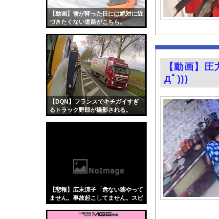
【速報】THE TI
【動画】雪が降った日には絶対に近
2026年度 暑さのピ
づきたくない道路がこちら。
【悲報】日本人、相変
【画像】インフルエン
【ディズニー】高級ホ
【動画】圧
ラーメン屋でラストオ
Дﾟ)))
後呂有紗アナ 骨盤ス
【動画】移民受け入れ
【DQN】フランスでキチガイすぎ
るトラック野郎が撮影される。
【動画】女の子が一瞬
グラドル後藤まつりと
『悪役令嬢転生おじさ
今の時期 河口で釣れ
【Xの車窓から】オー
【ポロリ悲話】ネット
【悲報】広末涼子「危ない薬やって
【衝撃】「かわいい虫
ません。事故起こしてません。スピ
ード違反だけ。迷惑かけてます？」
「アメリカのヤンキー
←これw w w w w w