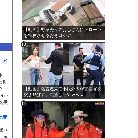
【動画】野菜売りのおじさんにドローン
を特攻させるおそロシア。
。ギ
のは表
怖
た北
で
【動画】名古屋栄で不良外人が警察官を
突き飛ばす。逮捕しろやｗｗｗ
分か
の動
だ若
通り
ーキ