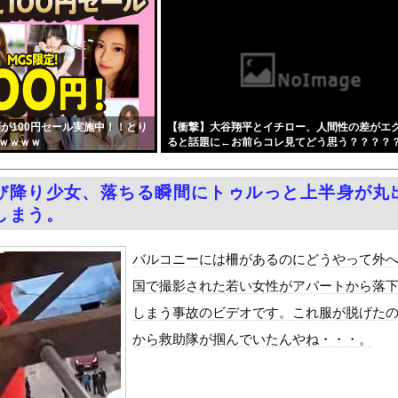
いわ知能といった表現は完全に差別表現。メディアは放送禁止用語に指...
への『障害者への配慮が足りない』という批判は害悪。障害者に関わる...
野球部員死亡事故 書類送検の医師、別人のCT画像で診察した疑い ...
V!巨乳女優とのパイズリやコスプレセックス!
学部JD1年のフェラシーンがコチラ
が100円セール実施中！！とり
【衝撃】大谷翔平とイチロー、人間性の差がエ
ン無視したTBS、避難所に取材班が押し入ってプライバシーに全く配...
ｗｗｗｗ
ると話題に←お前らコレ見てどう思う？？？？
大な縦読みを仕込んでしまう・・・
イナ侵攻をやめられないのか？！
び降り少女、落ちる瞬間にトゥルっと上半身が丸
募金のお願いをしていたところ、中指を立てられました。嫌がらせ酷い...
しまう。
、ノーブラでうっかり衣装から乳首が透けてしまう放送事故ｗｗｗ
国で認めてるもの 「キムチ」あと3つは？
バルコニーには柵があるのにどうやって外
ダム「9門開放！（全力放流」中国都市「三峡沿線の道路水没」中国政...
国で撮影された若い女性がアパートから落
て、ついに、、、
しまう事故のビデオです。これ服が脱げた
代表監督を追及「なぜ負けたのか」
から救助隊が掴んでいたんやね・・・。
べきか…1万年ぶり史上最大級の火山の兆し＝韓国の反応
いた。私が上に物を投げるフリをする → 猫はこうなります…