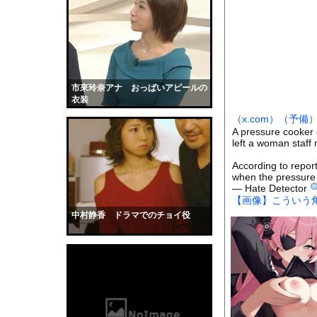
【動画】免許取りたて
【速報】『睡眠時間』
【疑問】葬式←まぁわ
【衝撃】先日ワイに｢
【悩み相談】昭和の高
市來玲奈アナ おっぱいアピールの
衣装
時速2100km/hで飛ぶ&
（x.com）
（予備
【下着画像】村重杏奈
A pressure cooker e
left a woman staff
【動画】ヒョウ2頭が
【画像】吉川愛さん(
According to report
when the pressur
道路脇で男性が缶切断
— Hate Detector
【画像】こういう
【黒歴史】こういう昔
中村静香 ドラマでのチョイ役
韓国人「安貞桓が韓国
ケンタッキーとか言う
【画像】このAVが性
【悲報】味噌ラーメン
【中国】男の子が爆竹