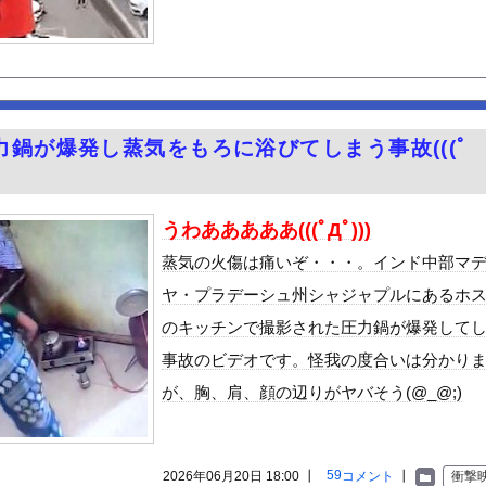
MEの女子アナ、前屈みで乳パッドのようなものが見えてしまう
ーク終了
わらず軽自動車に軽油を入れる…
サー「20歳でアルファード一括で買えちゃう私って素敵」
テルでお馴染みのホテルミラコスタさん 値上げして改悪していたこと...
力鍋が爆発し蒸気をもろに浴びてしまう事故(((ﾟ
ーダー5分前に入店するの迷惑？
トレッチで胸がくっきり！！
派のパヨおば、自分の家に来られたら全力で拒否るｗｗｗｗｗｗｗｗｗ...
うわあああああ(((ﾟДﾟ)))
でメロつく男がコレｗｗｗｗｗｗｗｗｗｗ
蒸気の火傷は痛いぞ・・・。インド中部マ
至近距離でイチャイチャできる新作イメビが出たぞ！
ヤ・プラデーシュ州シャジャプルにあるホ
ん』6話感想 モブ令嬢に絡まれるアンナ！
のキッチンで撮影された圧力鍋が爆発して
る美味い魚教えて
事故のビデオです。怪我の度合いは分かり
ビスかと思ったら野生の炊飯器で草 ほか
が、胸、肩、顔の辺りがヤバそう(@_@;)
で拡散してるおっぱいポロリ動画、何故か叩かれる・・・
」ランキング、ついに発表される
がアジア人にケンカを売った結果ｗｗｗ」 ほか
59
2026年06月20日 18:00 ┃
コメント
┃
衝撃