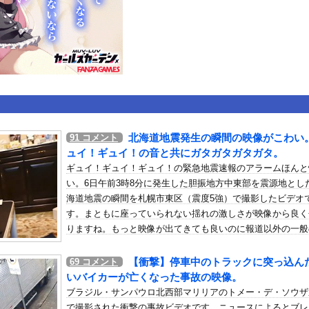
いうＡＶ女優ｗｗｗｗｗｗｗｗｗｗw
ックのり入れたけど出てこないの！！
ンコーン王子が日本人女性とデートか？
or 相互RSS
北海道地震発生の瞬間の映像がこわい
91
コメント
g
が管理しています。 RSS設定 更新順130件まで。それ以降の古いも
ュイ！ギュイ！の音と共にガタガタガタガタ。
ギュイ！ギュイ！ギュイ！の緊急地震速報のアラームほんと
い。6日午前3時8分に発生した胆振地方中東部を震源地とし
海道地震の瞬間を札幌市東区（震度5強）で撮影したビデオ
す。まともに座っていられない揺れの激しさが映像から良く
りますね。もっと映像が出てきても良いのに報道以外の一般
画が少ないのは停電の影響か(@_@;)
【衝撃】停車中のトラックに突っ込ん
69
コメント
いバイカーが亡くなった事故の映像。
ブラジル・サンパウロ北西部マリリアのトメー・デ・ソウザ
で撮影された衝撃の事故ビデオです。ニュースによるとブレ