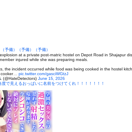
のまんさんの運転がこちらｗｗｗｗｗｗｗｗｗｗｗｗ
より『睡眠の規則性』のほうが大事だと判明
かる 四十九日←いらねぇだろ
殺すぞ｣と言った上司、｢胃が痛い｣とか言い出すｗｗｗｗｗ
1女子さん、夏の体験談ｗｗｗｗｗｗｗｗ
#8221;25個の冷たい球体&#8221;に遭遇した瞬...
）
（予備）
（予備）
（予備）
さん、デカパイすぎて万バズしてしまうwwwwwwww
xplosion at a private post-matric hostel on Depot Road in Shajapur dist
 member injured while she was preparing meals.
木に登って激しい戦い
26)、縛られてムチムチお乳が強調されてしまう
s, the incident occurred while food was being cooked in the hostel kitc
e cooker…
pic.twitter.com/gasciWGtzJ
していたドラム缶が爆発
(@HateDetectors)
June 15, 2026
角度で見えるおっぱいに名前をつけてくれ！！！！！！！
の大学ヤリサーの流出エロ動画（顔出し）が一番抜ける
代表に激怒！『惨憺たる結果、徹底的な刷新が必要だ』と監督や協会を...
唐揚げ屋ｗｗｗｗｗ
癖ブッ刺さりで精子ドクドク作られるわｗｗｗｗ
で行列、出来ない
に点火 マンホールが爆発しふた吹き飛ぶ