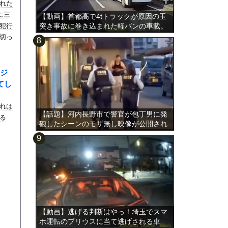
れた
に三
【動画】首都高で4tトラックが原因の玉
犯行
突き事故に巻き込まれた軽バンの車載。
切っ
ジ
てし
れは
【話題】河内長野市で警官が包丁男に発
る
砲したシーンのモザ無し映像が公開され
る。
【動画】逃げる判断はやっ！埼玉でスマ
ホ運転のプリウスに当て逃げされる車