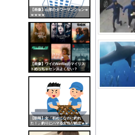
公営住宅住みだけど質
【画像】山形のタワーマンションｗ
【画像】おまえらくん
ｗｗｗｗ
【画像】この女優さん
【朗報】齋藤飛鳥、前
【画像】おまえらこう
海外「日本よ、お前が
勇気を出して白人美女
10年もの間浮気して
【画像】ワイのNetflixのマイリス
トめっちゃセンスよくない？
ウクライナ侵攻以降、
wwwwwww
【配信者】「金バエ」
【画像】女の子「危機
私「ちょっと、人の家
【悲報】母親さんに生
【画像】どのくノ一を
【朗報】女「初めてなのに釣れ
かわいい彼女のために
た！」釣りにハマる女性が続出ｗｗ
ｗ
【衝撃】佐々木が6回