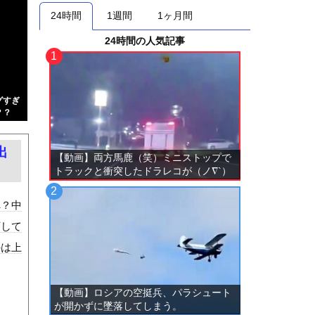
24時間
1週間
1ヶ月間
24時間の人気記事
グすぎ
？？
出
【動画】両方馬鹿（笑）ミニストップで
トラックと衝突したドラレコが（ノ∇`）
へ？中
下して
のは上
【動画】ロシアの空挺兵、パラシュート
が開かずに墜落してしまう。