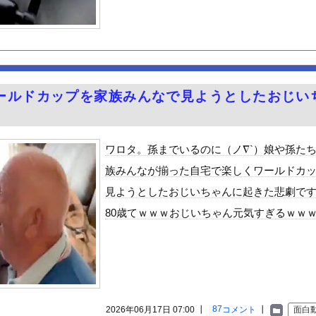
、最近空芯菜が評価され過ぎだと思う！！！！！
のが普通に走ってるｗｗｗｗｗｗｗｗｗｗｗｗｗｗｗｗ
番抜ける←これまじ？？？
（全治4ヶ月半・車は廃車）でぶつけられた相手と付き合ってしまうｗ...
らめっちゃ味薄かったんや
ールドカップを家族みんなで見ようとしたおじい
8歳になりたてピチピチ可愛すぎボディがたまらんち
。
レーを誤って噴射してしまい浴びてしまった』トムラウシ山で登山中の...
茂の生まれ変わりのような大学生を見つけてきて消費税減税反対報道を...
ワロタ。孫までいるのに（ノ∇`）娘や孫た
ンのお尻！！
族みんなが揃った自宅で楽しくワールドカ
約半数が3年後には姿を消す…。損益分岐点突破は4％未満・・・
見ようとしたおじいちゃんに起きた悲劇で
好きな100人の彼女』17話感想 須藤育登場！ストイックな野球...
80歳てｗｗｗおじいちゃん元気すぎるｗｗ
の？
で拡散してるおっぱいポロリ動画、何故か叩かれる・・・
」ランキング、ついに発表される
士が2度見する現場猫案件 ほか
がアジア人にケンカを売った結果ｗｗｗ」 ほか
87
2026年06月17日 07:00 ┃
コメント
┃
面白