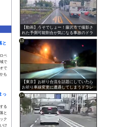
【動画】うそでしょー！藤沢市で撮影さ
れた予測可能割合が気になる事故のドラ
レコ。
落と
ロペ
のは表
域で
オで
かも
【東京】お祈り合流を話題にしていたら
お祈り車線変更に遭遇してしまうドラレ
コ。
まっ
する
落と
ック
いけ