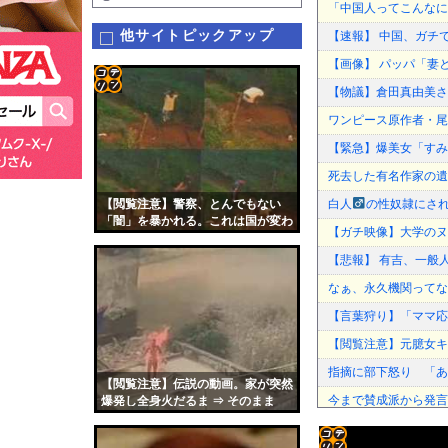
「中国人ってこんなに
他サイトピックアップ
【速報】 中国、ガチ
【画像】 パッパ「妻
【物議】倉田真由美さ
コテ
ワンピース原作者・尾
リン
【緊急】爆美女「すみ
- 固
死去した有名作家の遺
定リ
【閲覧注意】警察、とんでもない
白人
の性奴隷にさ
ンク
「闇」を暴かれる。これは国が変わ
【ガチ映像】大学のヌ
るぞ
自動
【悲報】 有吉、一般
更新
なぁ、永久機関ってな
ツー
【言葉狩り】「ママ応
ル
【閲覧注意】元臆女キ
指摘に部下怒り 「あ
【閲覧注意】伝説の動画。家が突然
今まで賛成派から発言
爆発し全身火だるま ⇒ そのまま
50m落下した住人
【謎】広末涼子さんが