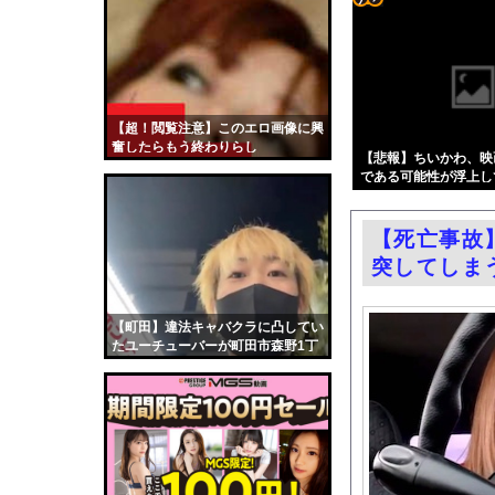
エロ漫画『改変おじさん
コテ
【悲報】AV女優の田野
リン
【朗報】高市首相、爆
- 固
客が使ったビールジョ
定リ
【超！閲覧注意】このエロ画像に興
まだ墓石があるだけマ
奮したらもう終わりらし
ンク
【悲報】ちいかわ、映
24kg痩せてもムチム
い・・・・・
である可能性が浮上し
自動
レクサスの軽トラとか
更新
セクシー女優さん、熊本
【死亡事故
ツー
米軍、長射程精密ミサ
突してしま
ル
連れて行かれた
【悲報】最強ヒロイン
【町田】違法キャバクラに凸してい
たユーチューバーが町田市森野1丁
【画像】最新ファイヤーエ
目3で拉致られる。
中国「大洪水！」中国
韓国国会、サッカー前
日本旅行キャンセルす
うちのネコが目の前に