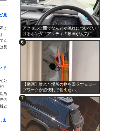
ど見
塗装さ
アクセル全開でなんとか流れについてい
けるホンダ・アクティの動画が人気に。
ヨ
てん
は見
ンド
イン
【動画】離れた場所の物を回収するロー
F1
プワークが超便利で覚えたい。
たも
浄の
墟と
しま