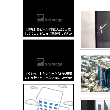
w w w w
【悲報】「蕎麦」とか
【4/4】嫁が浮気を
（ ´_ゝ`）中道幹事
「ロシアによるハンテ
【愕然】缶ビール1本飲んだこと忘
エクスアリーナ松戸が
れててコンビニまで車運転してきた
【画像】女子アナ、生
んだけどさ…←これw w w w w w w
w
なぁ、永久機関ってな
【悲報？】チョコバナ
芸人「テレビ家にない
海外「これが文明か！
【動画】ブラジルの女
【うわっ…】ヤンキーだらけの職場
CANDYTUNEの村川
にしか行ったことない奴にしか分か
らないことを集めてみたら闇が深過
欧州「日本だけ反則だ
ぎた件w w w w w w w w w w
【GIF動画】 宮城
【にじさんじ】 五木
宮澤エマに「国宝級の