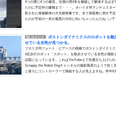
4つの煙に4つの爆音。右側の塔4本を爆破して解体するはず
動かなくなった
たのに予定外の建物まで・・・。オハイオ州マンチェスター
の机がこの女の子の椅子にされてたらｗｗｗ
影された発破解体の大失敗映像です。全て画面奥に倒す予定
、可愛すぎる
たのが手前の一本が最悪の方向に向いちゃったんだね（ノ∇`
屈みで完全に見えてる動画が拡散されてしまう…
いう地雷系の女子高生って好きじゃないの？
ボストンダイナミクスのロボットを散
52
コメント
ナンバーワンだ」 熊本地震直後の日本の対応のスピードに世界が衝撃
せている女性が見つかる。
にチン凸したアジア人短小男
、爆笑されてしまうｗｗｗ
フロリダ州フォート・ピアースの桟橋でボストンダイナミク
た嫁。まさかと思い長男のDNA鑑定をするがいいな？と問うと、元嫁...
4足歩行ロボット「スポット」を散歩させている女性が撮影
話題になっています。これはYouTube上で先週立ち上げられ
ロシア軍兵士のHIV感染が2000％急増…ウクライナメディア！
Scrappy the Robot Dogチャンネルの撮影風景のようで良く
のSNS更新が1週間途絶え、様々な憶測が飛び交う。1週間ぶりの投...
と後ろにコントローラーで操縦する人が見えますね。昨年6
管理フォーーーーム！！！」
販売が開始されベースモデル811万円〜だそうです。
の金庫触らないでよ！」キチママ『そこに金庫があったから、開けてみ...
んで絶対に作れないん？
、まだイケるｗｗｗｗｗ
事態に雅子さまが陛下へかけた「最高の一言」とは? 楽曲提供:株...
れた『原子爆弾』の『再現動画』がこちら・・・