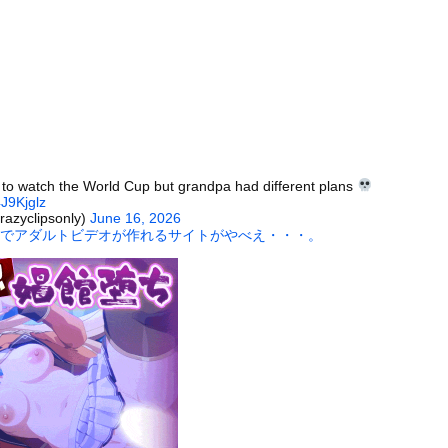
ブーム、はじまるｗｗｗｗｗｗｗ
害者の福祉費用が10年で2倍になったので抑制します」
ちにご飯をあげていた。ほんと助かるわ、どうもありがとう → 母親...
が豪華すぎるのになぜYouTubeに負けたのか・・・・・・・・...
い円盤」が月面を横切った!? 秒速11km・20個超の異常を...
-5がバカ売れで黒字転換ｗｗｗｗｗ(※画像あり)
）
、帰らぬ人となる
 to watch the World Cup but grandpa had different plans
4J9Kjglz
90cmの美女、初水着グラビアデビューwwwwww緑川希星、...
razyclipsonly)
June 16, 2026
可愛すぎるチアさん、甲子園で発見される
枚でアダルトビデオが作れるサイトがやべえ・・・。
に男が殴りかかるが…看護師が柔術使いだった
の大学ヤリサーの流出エロ動画（顔出し）が一番抜ける
代表に激怒！『惨憺たる結果、徹底的な刷新が必要だ』と監督や協会を...
唐揚げ屋ｗｗｗｗｗ
癖ブッ刺さりで精子ドクドク作られるわｗｗｗｗ
で行列、出来ない
に点火 マンホールが爆発しふた吹き飛ぶ