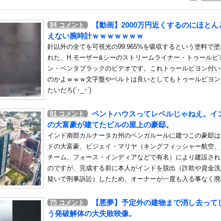
いう自炊最強のメシｗｗｗｗｗｗｗｗ
している。私の知らないスマホで連絡を取り合い、日中会ったりしてい...
【動画】2000万円近くするのにほとん
84
コメント
長、食料品消費税2年間1%の閣議決定を批判 → 記者「中道改革...
えない腕時計ｗｗｗｗｗｗｗ
ィングだ」ドローンがウクライナの民間人を追い回して爆発…ゼレンス...
針以外の全てを可視光の99.965%を吸収するという塗料で
れた、H.モーザー&シーのストリームライナー・トゥールビ
ディスクアップ2を撤去したらしくディスクアッパーさん達から落胆の...
ン・ベンタブラックのビデオです。これトゥールビヨン付い
放送で高校時代の制服を着てしまうｗｗｗｗｗｗｗｗｗｗｗｗｗｗｗ
のかよｗｗｗ文字盤やベルトは良いとしてもトゥールビヨン
んで絶対に作れないん？他
たいだろ(´･_･`)
ナクレープ定跡、敗れる
ペントハウスってレベルじゃねえ。イ
81
コメント
ですって勝ち誇ったように言う若者なんなん？」
の大富豪が建てたビルの屋上の豪邸。
」日本に比べて超石器時代だった英国に海外が大騒ぎ
インド南部カルナータカ州のベンガルールに建つこの豪邸は
子フットサル選手が極悪すぎて5年間の出場停止処分に。
ドの大富豪、ビジェイ・マリヤ（キングフィッシャー航空、
緋杏の写真集売上、0.12万部wwwwwwwwww
チーム、フォース・インディアなどで有名）により建設され
のですが、完成する前に本人がインドを脱出（詐欺や資金洗
ろ…」 世界の『日本びいき』にヨーロッパ全土から不満の声
疑いで刑事訴訟）したため、オーナーが一度も入る事なく廃
の可愛すぎるチアさん、甲子園で発見される
なってしまったんだって。
、すべてをメモ帳で管理する長尾に表計算ソフトを布教へ『企画趣旨で...
【悪夢】予定外の建物まで消し去って
75
コメント
浴衣美人」の声！「マイ・フィクション」イベントで魅せた透明感【画...
う発破解体の大失敗映像。