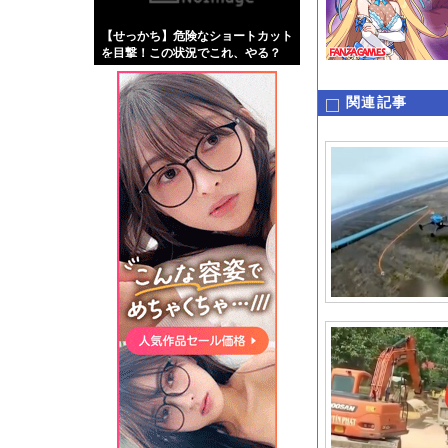
【画像】伊藤舞雪とか
【せっかち】危険なショートカット
【緊急】肛門にスティ
を目撃！この状況でこれ、やる？
お知らせ
【動画】名古屋栄で不
関連記事
Powered by livedo
1000m
このページは
示されません。