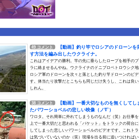
いうＡＶ女優ｗｗｗｗｗｗｗｗｗｗw
ックのり入れたけど出てこないの！！
良外人が警察官を突き飛ばす。逮捕しろやｗｗｗ
【動画】釣り竿でロシアのドローンを
49
コメント
す方法を編み出したウクライナ。
or 相互RSS
これはアイデアの勝利。竿の先に垂らしたロープを相手のプ
g
が管理しています。 RSS設定 更新順130件まで。それ以降の古いも
ラに絡ませるんやね。ウクライナのドニプロペトロウシク地
ロシア軍のドローンを次々と落とした釣り竿ドローンのビデ
す。体当たり攻撃だとこちらも同じだけ失うし、これは良い
しれん。
【動画】一番大切なものを無くしてし
38
コメント
たパワーショベルの悲しい映像（ノ∇`）
ワロタ。それ簡単に外れてしまうものなんだ（笑）お仕事を
上で一番大切だと思われる「バケット」をトラックの荷台に
してしまった悲しいパワーショベルのビデオです。これトラ
は気づいていないのか（笑）現場を出る前に追いつければい