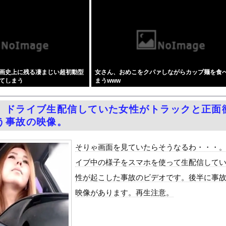
』をrawやhitomiを使わずに無料で読む方法│スタジオサウ...
憂さん、被災地に300万円と物資を寄付→ X民「汚い金やけど感...
乳化！！！ サナ活待ったなし！
ッキを水だけですすいで再提供した日本の飲食店…韓国のネットで物議
シと見るべきか。今はもう合葬墓ばかり
画史上に残る凄まじい超初動型
女さん、おめこをクパァしながらカップ麺を食
チ感健在の朝野ナツ(24)
てしまう
まうwww
どうよ
地震に300万寄付 → 炎上ｗｗｗ
】ドライブ生配信していた女性がトラックと正面
イルほぼ使い切る…「危険な水準まで減少」と軍高官が警告！
う事故の映像。
・瀬戸環奈、この作品だけずっと１５０円で売られつづける…
そりゃ画面を見ていたらそうなるわ・・・
ンブレム、主人公の性別が「Type-A」と「Type-B」に...
イブ中の様子をスマホを使って生配信して
ダム「決壊」地元民「公式発表より死者多い！」中国政府「住民拘束！...
性が起こした事故のビデオです。後半に事
代表監督を追及「なぜ負けたのか」
映像があります。再生注意。
べきか…1万年ぶり史上最大級の火山の兆し＝韓国の反応
いた。私が上に物を投げるフリをする → 猫はこうなります…