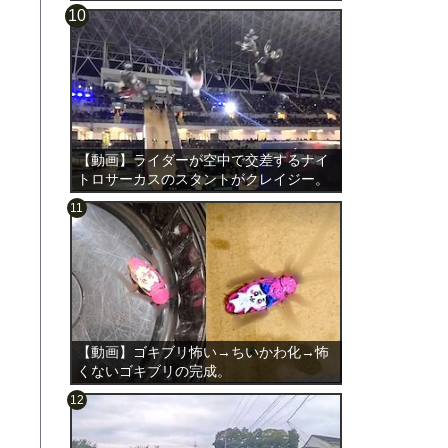
【動画】ライダーが空中で交差するナイ
トロサーカスのスタントがクレイジー。
【動画】ゴキブリ怖い→ちいかわ化→怖
くないゴキブリの完成。