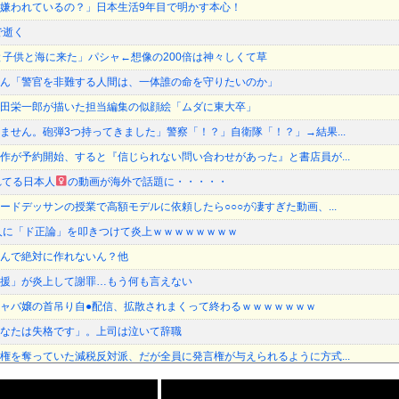
嫌われているの？」日本生活9年目で明かす本心！
で逝く
と子供と海に来た」パシャ←想像の200倍は神々しくて草
ん「警官を非難する人間は、一体誰の命を守りたいのか」
田栄一郎が描いた担当編集の似顔絵「ムダに東大卒」
ません。砲弾3つ持ってきました」警察「！？」自衛隊「！？」→結果...
作が予約開始、すると『信じられない問い合わせがあった』と書店員が...
れてる日本人
の動画が海外で話題に・・・・・
ードデッサンの授業で高額モデルに依頼したら○○○が凄すぎた動画、...
人に「ド正論」を叩きつけて炎上ｗｗｗｗｗｗｗｗ
んで絶対に作れないん？他
援」が炎上して謝罪…もう何も言えない
ャバ嬢の首吊り自●配信、拡散されまくって終わるｗｗｗｗｗｗｗ
なたは失格です」。上司は泣いて辞職
権を奪っていた減税反対派、だが全員に発言権が与えられるように方式...
地上波にスピード復帰できる理由、誰にも分からない・・・