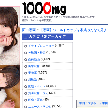
1000mgはYouTubeを中心に今ネットで話題の動画を集めています。
幅広いジャンルを毎日更新。
>
面白動画
【動画】ワールドカップを家族みんなで見よ
カテゴリ別アーカイブ
(4,384)
ドライブレコーダー
(1,058)
神動画・神業
(9,472)
面白動画
(10,688)
衝撃映像
(4,597)
乗物系
(404)
感動系
(3,487)
動物・ペット
(308)
貴重映像・歴史
(85)
画像・写真
中国「大洪水！」中国
(3,551)
ニュース・その他