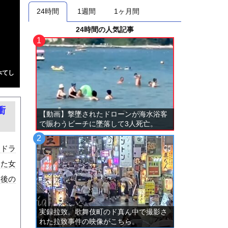
24時間
1週間
1ヶ月間
24時間の人気記事
べてし
衝
【動画】撃墜されたドローンが海水浴客
で賑わうビーチに墜落して3人死亡。
。ドラ
いた女
故後の
実録拉致。歌舞伎町のド真ん中で撮影さ
れた拉致事件の映像がこちら。