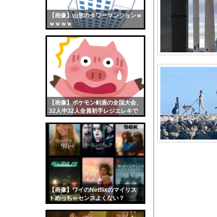
【悲報】ジ・Oが急に
【画像】山形のタワーマンションｗ
【画像】おまえらくん
ｗｗｗｗ
【画像】この女優さん
【朗報】齋藤飛鳥、前
【画像】おまえらこう
海外「日本よ、お前が
勇気を出して白人美女
10年もの間浮気して
【画像】ポケモン剣盾の全国大会、
32人中32人全員初手レジエレキで
ウクライナ侵攻以降、
完全にワンパターンｗｗｗ
【配信者】「金バエ」
【画像】女の子「危機
私「ちょっと、人の家
なぁ、永久機関ってな
【画像】最新のライザ
【画像】ワイのNetflixのマイリス
【仰天】式典遅延の緊急
トめっちゃセンスよくない？
wwwwwww
【動画】広島に落とさ