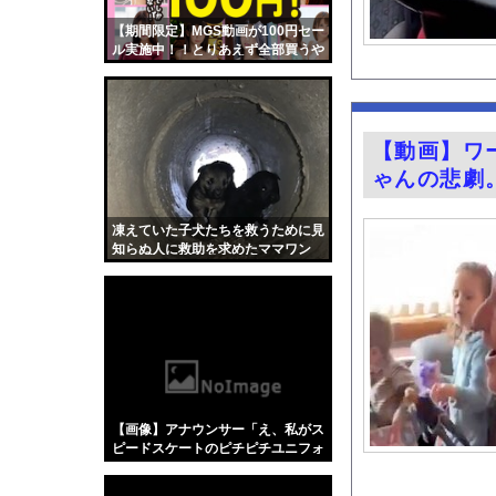
家庭菜園やってるけど
【期間限定】MGS動画が100円セー
【画像】福岡、こんな
ル実施中！！とりあえず全部買うや
ろｗｗｗｗｗ
【画像】ブス巨乳が一
【悲報】女さん、事故
昨日ラーメン屋行った
【動画】ワ
グラドル小森香乃の1
ゃんの悲劇
【北海道】『クマスプ
フジテレビさん 石破
凍えていた子犬たちを救うために見
知らぬ人に救助を求めたママワン
竹﨑由佳アナ ピタパ
コ。
K-POPアイドルの
『君のことが大大大大大
海釣りって何が楽しい
【ポロリ悲話】ネット
【衝撃】「かわいい虫
【画像】アナウンサー「え、私がス
【Xの車窓から】整備
ピードスケートのピチピチユニフォ
ーム着るんですか…？ﾑﾁｨ！！」←
「アメリカのヤンキー
これはお前らに刺さるやろw w w w