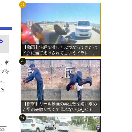
ち
【動画】沖縄で激しくぶつかってきたバ
イクに当て逃げされてしまうドラレコ。
ち、家
ップを
す。
ｗｗ
【衝撃】リール動画の再生数を追い求め
た男の失敗が怖くて見れない(@_@;)
動画