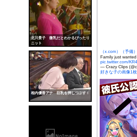
【画像】露悪アニメ化
【悲報】日本政府「障
お腹を空かせた子供た
【悲報】ニコニコ出身者
直径25〜40kmの「黒
北川景子 微乳だとわかるぴったり
ニット
【衝撃】マツダ、CX
（x.com）
（予備
サッカーの選手に落雷
Family just wanted
pic.twitter.com/KR
【画像】176cm 股下
— Crazy Clips (@c
【GIF動画】宮城の
好きな子の画像1
【動画】看護師の男性
【黒歴史】こういう昔
相内優香アナ 巨乳を押しつぶす！
韓国人「安貞桓が韓国
ケンタッキーとか言う
【画像】このAVが性
【悲報】味噌ラーメン
【中国】男の子が爆竹