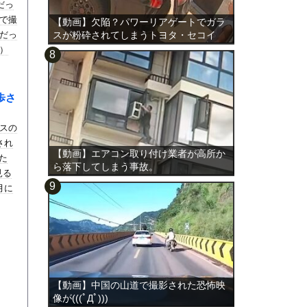
だっ
で撮
【動画】欠陥？パワーリアゲートでガラ
だっ
スが粉砕されてしまうトヨタ・セコイ
ア。
）
歩さ
スの
され
【動画】エアコン取り付け業者が高所か
た
ら落下してしまう事故。
見る
月に
【動画】中国の山道で撮影された恐怖映
像が(((ﾟДﾟ)))