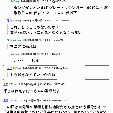
743mg
2026年06月07日 20:34
ID:QyMDI5NDc
ダンダダンといえば
グレートマジンガー→60代以上
演
歌歌手→50代以上
アニメ→40代以下
返信
743mg
2026年06月07日 13:05
ID:YxNTUwNTA
これ、しっこじゃないのか？
黄色っぽいようにも見えなくもなくも無い
返信
743mg
2026年06月07日 14:59
ID:cwMjM1OTc
マニアに売れば
743mg
2026年06月07日 20:03
ID:QzNDkxODQ
お･･･ おう
返信
743mg
2026年06月11日 20:52
ID:k5MzgyMzM
もう起きなくていいからね
返信
743mg
2026年06月07日 11:08
ID:M1NTE5MDI
汗じゃねえよおっさんの唾液だよ
返信
743mg
2026年06月07日 11:08
ID:MwMDMyNTk
この汗は自分達の業種も熱波地獄だから嫌という程分かる
一
日4回全部着替えないと仕事にならない 倒れないことを祈る