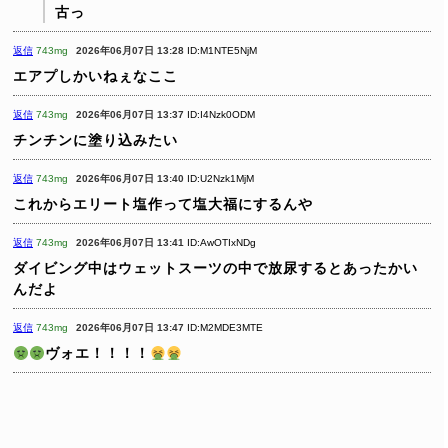
古っ
返信
743mg
2026年06月07日 13:28
ID:M1NTE5NjM
エアプしかいねぇなここ
返信
743mg
2026年06月07日 13:37
ID:I4Nzk0ODM
チンチンに塗り込みたい
返信
743mg
2026年06月07日 13:40
ID:U2Nzk1MjM
これからエリート塩作って塩大福にするんや
返信
743mg
2026年06月07日 13:41
ID:AwOTIxNDg
ダイビング中はウェットスーツの中で放尿するとあったかい
んだよ
返信
743mg
2026年06月07日 13:47
ID:M2MDE3MTE
ヴォエ！！！！