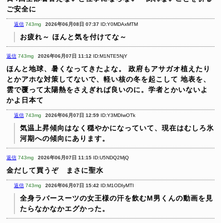
ご安全に
返信
743mg
2026年06月08日 07:37
ID:Y0MDAxMTM
お疲れ～
ほんと気を付けてな～
返信
743mg
2026年06月07日 11:12
ID:M1NTE5NjY
ほんと地球、暑くなってきたよな。
政府もアサガオ植えたり
とかアホな対策してないで、軽い核の冬を起こして
地表を、
雲で覆って太陽熱をさえぎれば良いのに。学者とかいないよ
かよ日本て
返信
743mg
2026年06月07日 12:59
ID:Y3MDIwOTk
気温上昇傾向はなく穏やかになっていて、現在はむしろ氷
河期への傾向にあります。
返信
743mg
2026年06月07日 11:15
ID:U5NDQ2MjQ
金だして買うぞ まさに聖水
返信
743mg
2026年06月07日 15:42
ID:M1ODIyMTI
全身ラバースーツの女王様の汗を飲むM男くんの動画を見
たらなかなかエグかった。