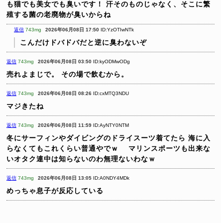
も猫でも美女でも臭いです！
汗そのものじゃなく、そこに繁
殖する菌の老廃物が臭いからね
返信
743mg
2026年06月08日 17:50
ID:YzOTIwNTk
こんだけドバドバだと逆に臭わないぞ
返信
743mg
2026年06月08日 03:50
ID:kyODMwODg
売れよまじで。
その場で飲むから。
返信
743mg
2026年06月08日 08:26
ID:cxMTQ3NDU
マジきたね
返信
743mg
2026年06月08日 11:59
ID:AyNTY0NTM
冬にサーフィンやダイビングのドライスーツ着てたら
海に入
らなくてもこれくらい普通やでｗ
マリンスポーツも出来な
いオタク連中は知らないのわ無理ないわなｗ
返信
743mg
2026年06月08日 13:05
ID:A0NDY4MDk
めっちゃ息子が反応している