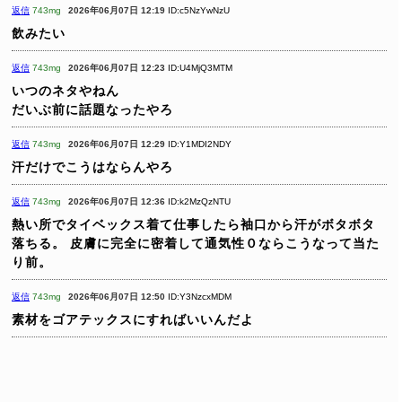
返信
743mg
2026年06月07日 12:19
ID:c5NzYwNzU
飲みたい
返信
743mg
2026年06月07日 12:23
ID:U4MjQ3MTM
いつのネタやねん
だいぶ前に話題なったやろ
返信
743mg
2026年06月07日 12:29
ID:Y1MDI2NDY
汗だけでこうはならんやろ
返信
743mg
2026年06月07日 12:36
ID:k2MzQzNTU
熱い所でタイベックス着て仕事したら袖口から汗がボタボタ
落ちる。
皮膚に完全に密着して通気性０ならこうなって当た
り前。
返信
743mg
2026年06月07日 12:50
ID:Y3NzcxMDM
素材をゴアテックスにすればいいんだよ