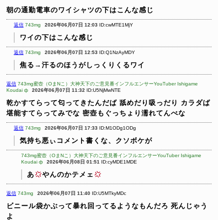
朝の通勤電車のワイシャツの下はこんな感じ
返信
743mg
2026年06月07日 12:03
ID:cwMTE1MjY
ワイの下はこんな感じ
返信
743mg
2026年06月07日 12:53
ID:Q1NzAyMDY
焦る→汗るのほうがしっくりくるワイ
返信
743mg蜜壺（OまNこ）大神天下のご意見番インフルエンサーYouTuber Ishigame
Koudai ф
2026年06月07日 11:32
ID:U5NjMwNTE
乾かすてらって匂ってきたんだば
舐めだり吸っだり
カラダば
堪能すてらってみでな
密壺もぐっちょり濡れてんべな
返信
743mg
2026年06月07日 17:33
ID:M1ODg1ODg
気持ち悪ぃコメント書くな、クソボケが
743mg蜜壺（OまNこ）大神天下のご意見番インフルエンサーYouTuber Ishigame
Koudai ф
2026年06月08日 01:51
ID:cyMDE1MDE
あ
やんのかテメェ
返信
743mg
2026年06月07日 11:40
ID:U5MTkyMDc
ビニール袋かぶって暴れ回ってるようなもんだろ
死んじゃう
よ