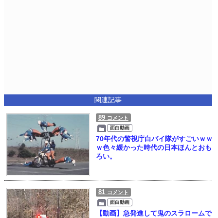
関連記事
89
コメント
面白動画
70年代の警視庁白バイ隊がすごいｗｗ
ｗ色々緩かった時代の日本ほんとおも
ろい。
81
コメント
面白動画
【動画】急発進して鬼のスラロームで