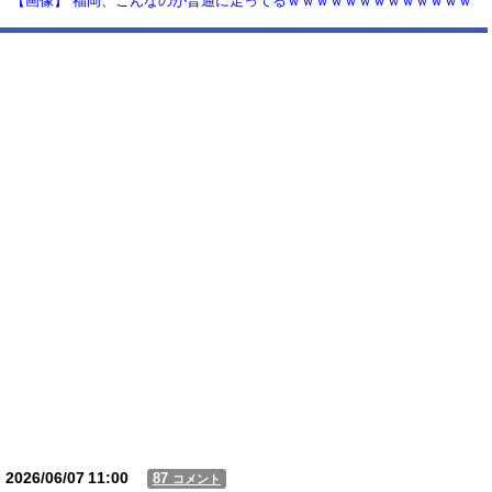
【画像】 福岡、こんなのが普通に走ってるｗｗｗｗｗｗｗｗｗｗｗｗｗ
ｗｗｗ
【動画】USJの禁止エリアに子どもたちが続々乱入 → スタッフが注意し
ても止まらない事態に
Powered by livedoor 相互RSS
2026/06/07
11:00
87
コメント