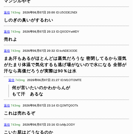
マンジルやぞ
返信
743mg
2026年06月07日 20:00
ID:U5ODE2NDI
しのぎの臭いがするわい
返信
743mg
2026年06月07日 20:13
ID:Q0ODYwMDY
売れよ
返信
743mg
2026年06月07日 20:32
ID:kxNDE3ODE
まあ汗もあるがほとんどは蒸気だろうな
密閉してるから湿気
がたまり体温で気化するも逃げ場がないので水になる
全部が
汗なら高価だろうが実際は90％は水
返信
743mg
2026年06月07日 21:27
ID:M1OTI3MTE
何が言いたいのかわからんが
もて汗 あるな
返信
743mg
2026年06月07日 23:14
ID:Q2MTQ0OTk
これは売れるぞ
返信
743mg
2026年06月07日 23:16
ID:IzMjc2ODY
こいた屁はどうなるのか