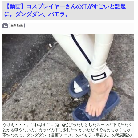
【動画】コスプレイヤーさんの汗がすごいと話題
に。ダンダダン、バモラ。
面白動画
うげえ・・・。これはすごい(@_@;)ぴったりとしたスーツの下で汗だく
とか地獄やないの。カッパの下に少し汗をかいただけでもめちゃくちゃ
不快なのに。ダンダダン（漫画/アニメ）のバモラ（宇宙人）の戦闘服の