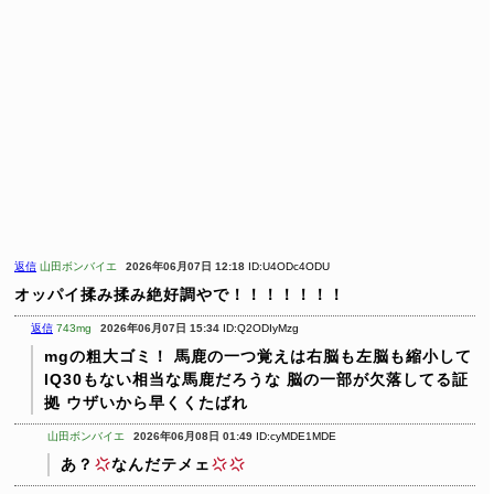
返信
山田ボンバイエ
2026年06月07日 12:18
ID:U4ODc4ODU
オッパイ揉み揉み絶好調やで！！！！！！！
返信
743mg
2026年06月07日 15:34
ID:Q2ODIyMzg
mgの粗大ゴミ！
馬鹿の一つ覚えは右脳も左脳も縮小して
IQ30もない相当な馬鹿だろうな
脳の一部が欠落してる証
拠 ウザいから早くくたばれ
山田ボンバイエ
2026年06月08日 01:49
ID:cyMDE1MDE
あ？
なんだテメェ