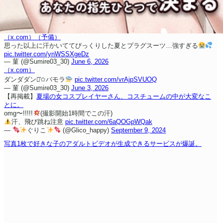
（x.com）
（予備）
思った以上に汗かいててびっくりした
夏とプラグスーツ…強すぎる
pic.twitter.com/ynWSSXgeDz
— 菫 (@Sumire03_30)
June 6, 2026
（x.com）
ダンダダン⋆͛✩バモラ
pic.twitter.com/vrAjpSVUOQ
— 菫 (@Sumire03_30)
June 3, 2026
【再掲載】
夏場の女コスプレイヤーさん、コスチュームの中が大変なこ
とに。
omg〜!!!!!
(撮影開始1時間でこの汗)
汗、飛び跳ね注意
pic.twitter.com/6aQOGpWQak
—
ぐりこ
(@Glico_happy)
September 9, 2024
写真1枚で好きな子のアダルトビデオが生成できるサービスが爆誕。