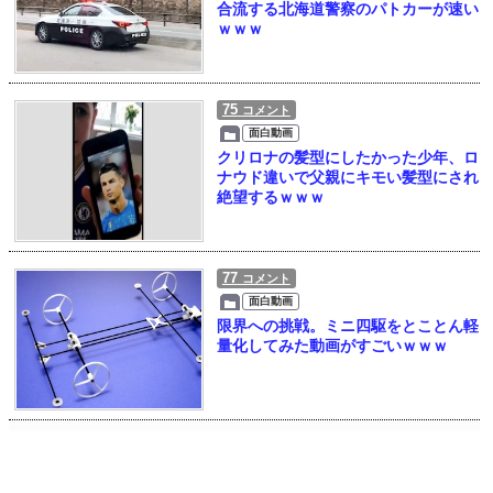
合流する北海道警察のパトカーが速い
ｗｗｗ
75
コメント
面白動画
クリロナの髪型にしたかった少年、ロ
ナウド違いで父親にキモい髪型にされ
絶望するｗｗｗ
77
コメント
面白動画
限界への挑戦。ミニ四駆をとことん軽
量化してみた動画がすごいｗｗｗ