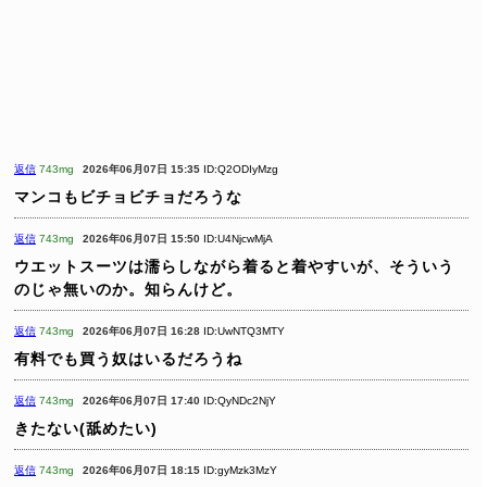
返信
743mg
2026年06月07日 15:35
ID:Q2ODIyMzg
マンコもビチョビチョだろうな
返信
743mg
2026年06月07日 15:50
ID:U4NjcwMjA
ウエットスーツは濡らしながら着ると着やすいが、そういう
のじゃ無いのか。知らんけど。
返信
743mg
2026年06月07日 16:28
ID:UwNTQ3MTY
有料でも買う奴はいるだろうね
返信
743mg
2026年06月07日 17:40
ID:QyNDc2NjY
きたない(舐めたい)
返信
743mg
2026年06月07日 18:15
ID:gyMzk3MzY