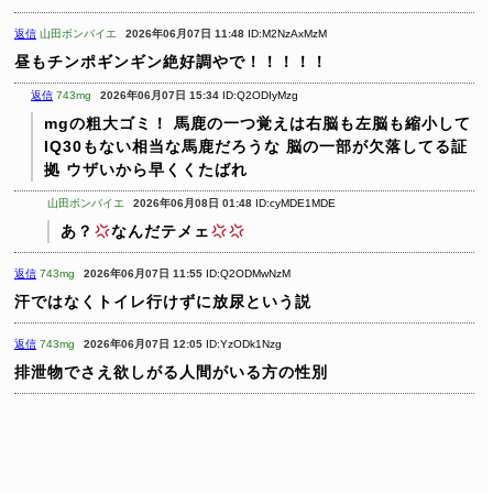
返信
山田ボンバイエ
2026年06月07日 11:48
ID:M2NzAxMzM
昼もチンポギンギン絶好調やで！！！！！
返信
743mg
2026年06月07日 15:34
ID:Q2ODIyMzg
mgの粗大ゴミ！
馬鹿の一つ覚えは右脳も左脳も縮小して
IQ30もない相当な馬鹿だろうな
脳の一部が欠落してる証
拠 ウザいから早くくたばれ
山田ボンバイエ
2026年06月08日 01:48
ID:cyMDE1MDE
あ？
なんだテメェ
返信
743mg
2026年06月07日 11:55
ID:Q2ODMwNzM
汗ではなくトイレ行けずに放尿という説
返信
743mg
2026年06月07日 12:05
ID:YzODk1Nzg
排泄物でさえ欲しがる人間がいる方の性別