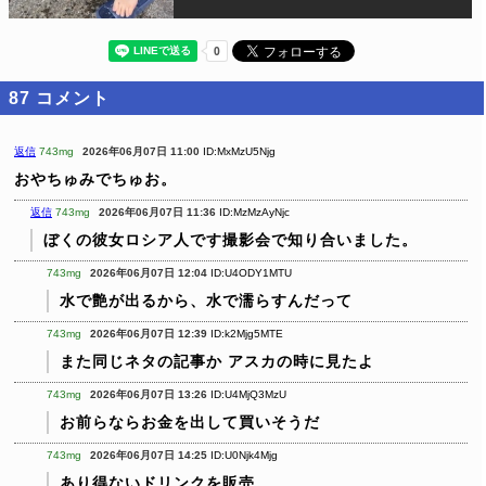
87
コメント
返信
743mg
2026年06月07日 11:00
ID:MxMzU5Njg
おやちゅみでちゅお。
返信
743mg
2026年06月07日 11:36
ID:MzMzAyNjc
ぼくの彼女ロシア人です撮影会で知り合いました。
743mg
2026年06月07日 12:04
ID:U4ODY1MTU
水で艶が出るから、水で濡らすんだって
743mg
2026年06月07日 12:39
ID:k2Mjg5MTE
また同じネタの記事か
アスカの時に見たよ
743mg
2026年06月07日 13:26
ID:U4MjQ3MzU
お前らならお金を出して買いそうだ
743mg
2026年06月07日 14:25
ID:U0Njk4Mjg
あり得ないドリンクを販売。