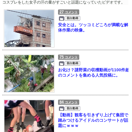
コスプレをした女子の汗の量がすごいと話題になっていたビデオです。
27
コメント
面白動画
安全とは。ツッコミどころが満載な解
体作業の映像。
75
コメント
面白動画
お化け？謎野菜の収穫動画が1100件超
のコメントを集める人気投稿に。
84
コメント
面白動画
【動画】観客を引きずり上げて集団で
踏みつけるアイドルのコンサートが話
題にｗｗｗ