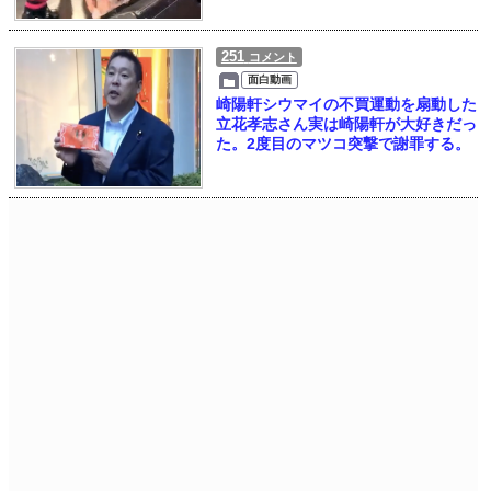
251
コメント
面白動画
崎陽軒シウマイの不買運動を扇動した
立花孝志さん実は崎陽軒が大好きだっ
た。2度目のマツコ突撃で謝罪する。