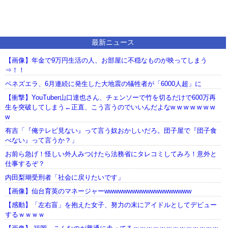
最新ニュース
【画像】年金で9万円生活の人、お部屋に不穏なものが映ってしまう
⇒！！
ベネズエラ、6月連続に発生した大地震の犠牲者が「6000人超」に
【衝撃】YouTuber山口達也さん、チェンソーで竹を切るだけで600万再
生を突破してしまう←正直、こう言うのでいいんだよなw w w w w w w
w
有吉「『俺テレビ見ない』って言う奴おかしいだろ。団子屋で『団子食
べない』って言うか？」
お前ら急げ！怪しい外人みつけたら法務省にタレコミしてみろ！意外と
仕事するぞ？
内田梨瑚受刑者「社会に戻りたいです」
【画像】仙台育英のマネージャーwwwwwwwwwwwwwwwwwww
【感動】「左右盲」を抱えた女子、努力の末にアイドルとしてデビュー
するｗｗｗｗ