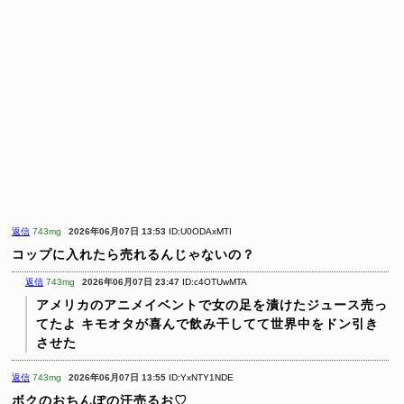
返信
743mg
2026年06月07日 13:53
ID:U0ODAxMTI
コップに入れたら売れるんじゃないの？
返信
743mg
2026年06月07日 23:47
ID:c4OTUwMTA
アメリカのアニメイベントで女の足を漬けたジュース売っ
てたよ
キモオタが喜んで飲み干してて世界中をドン引き
させた
返信
743mg
2026年06月07日 13:55
ID:YxNTY1NDE
ボクのおちんぽの汗売るお♡