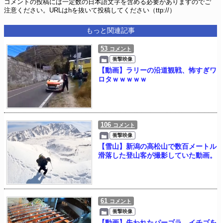
コメントの投稿には一定数の日本語文字を含める必要がありますのでご
注意ください。URLはhを抜いて投稿してください（ttp://）
もっと関連記事
53
コメント
衝撃映像
【動画】ラリーの沿道観戦、怖すぎワ
ロタｗｗｗｗｗ
106
コメント
衝撃映像
【雪山】新潟の高松山で数百メートル
滑落した登山客が撮影していた動画。
61
コメント
衝撃映像
【動画】失われたパーゴラ。イチゴを