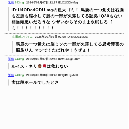
返信
743mg
2026年06月07日 22:37
ID:Q2ODIyMzg
ID:U4ODc4ODU
mgの粗大ゴミ！
馬鹿の一つ覚えは右脳
も左脳も縮小して脳の一部が欠落してる証拠
IQ30もない
相当頭悪いだろうな ウザいからそのまま永眠しろゴ
ミ！！！！！！！！！
山田ボンバイエ
2026年06月08日 02:05
ID:cyMDE1MDE
馬鹿の一つ覚えは脳ミソの一部が欠落してる思考障害の
脳足りん マジでくたばれや！うぜぇ！
返信
743mg
2026年06月07日 22:58
ID:M1ODg1ODY
ルイス・ネリ
は救わない
返信
743mg
2026年06月08日 00:48
ID:Q3MTgxMTE
実は段ボールでしたとさ