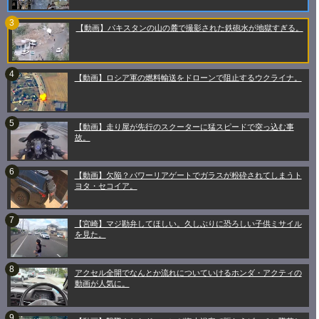
【動画】パキスタンの山の麓で撮影された鉄砲水が地獄すぎる。
【動画】ロシア軍の燃料輸送をドローンで阻止するウクライナ。
【動画】走り屋が先行のスクーターに猛スピードで突っ込む事
故。
【動画】欠陥？パワーリアゲートでガラスが粉砕されてしまうト
ヨタ・セコイア。
【宮崎】マジ勘弁してほしい。久しぶりに恐ろしい子供ミサイル
を見た。
アクセル全開でなんとか流れについていけるホンダ・アクティの
動画が人気に。