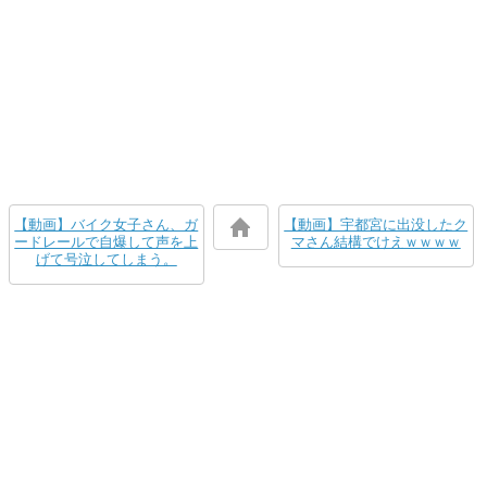
【動画】バイク女子さん、ガ
【動画】宇都宮に出没したク
ードレールで自爆して声を上
マさん結構でけえｗｗｗｗ
げて号泣してしまう。