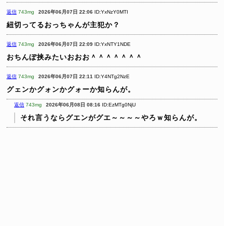
返信
743mg
2026年06月07日 22:06
ID:YxNzY0MTI
紐切ってるおっちゃんが主犯か？
返信
743mg
2026年06月07日 22:09
ID:YxNTY1NDE
おちんぽ挟みたいおおお＾＾＾＾＾＾＾
返信
743mg
2026年06月07日 22:11
ID:Y4NTg2NzE
グェンかグォンかグォーか知らんが。
返信
743mg
2026年06月08日 08:16
ID:EzMTg0NjU
それ言うならグエンがグエ～～～～やろｗ知らんが。