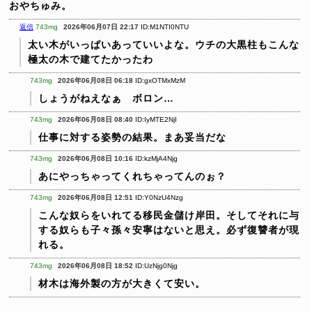
おやちゅみ。
返信
743mg
2026年06月07日 22:17
ID:M1NTI0NTU
太い木がいっぱいあっていいよな。ウチの大黒柱もこんな
極太の木で建てたかったわ
743mg
2026年06月08日 06:18
ID:gxOTMxMzM
しょうがねえなぁ ボロン…
743mg
2026年06月08日 08:40
ID:IyMTE2NjI
仕事に対する姿勢の結果。まあ妥当だな
743mg
2026年06月08日 10:16
ID:kzMjA4Njg
あにやっちゃってくれちゃってんのぉ？
743mg
2026年06月08日 12:51
ID:Y0NzU4Nzg
こんな奴らをいれてる移民金儲け岸田。そしてそれに与
する奴らも子々孫々安寧はないと思え。必ず復讐者が現
れる。
743mg
2026年06月08日 18:52
ID:UzNjg0Njg
材木は海外製の方が大きくて安い。