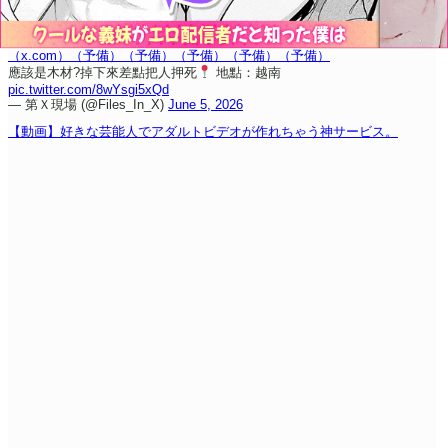
（x.com）
（予備）
（予備）
（予備）
（予備）
（予備）
應該是木材?掉下來差點把人押死
地點：越南
pic.twitter.com/8wYsgi5xQd
— 第Ｘ現場 (@Files_In_X)
June 5, 2026
【動画】好きな芸能人でアダルトビデオが作れちゃう神サービス。