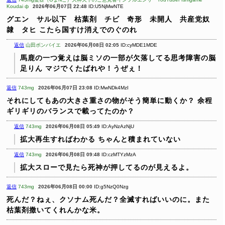
Koudai ф
2026年06月07日 22:48
ID:U5NjMwNTE
グエン サル以下 枯葉剤 チビ 奇形 未開人 共産党奴
隷 タヒ
こたら国すけ消えでのぐのれ
返信
山田ボンバイエ
2026年06月08日 02:05
ID:cyMDE1MDE
馬鹿の一つ覚えは脳ミソの一部が欠落してる思考障害の脳
足りん マジでくたばれや！うぜぇ！
返信
743mg
2026年06月07日 23:08
ID:MwNDk4MzI
それにしてもあの大きさ重さの物がそう簡単に動くか？
余程
ギリギリのバランスで載ってたのか？
返信
743mg
2026年06月08日 05:49
ID:AyNzAzNjU
拡大再生すればわかる
ちゃんと積まれていない
返信
743mg
2026年06月08日 09:48
ID:czMTYzMzA
拡大スローで見たら死神が押してるのが見えるよ。
返信
743mg
2026年06月08日 00:00
ID:g5NzQ0Nzg
死んだ？ねぇ、クソナム死んだ？全滅すればいいのに。また
枯葉剤撒いてくれんかな米。