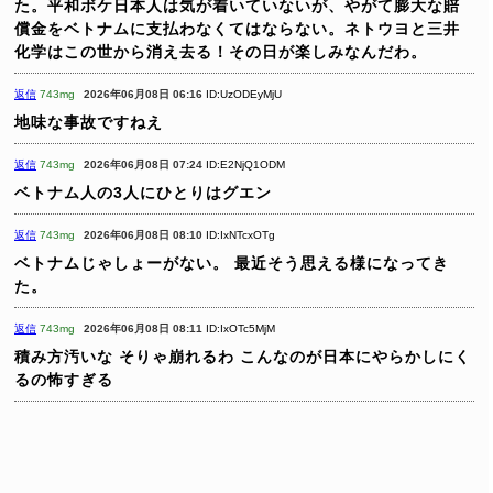
た。平和ボケ日本人は気が着いていないが、やがて膨大な賠
償金をベトナムに支払わなくてはならない。ネトウヨと三井
化学はこの世から消え去る！その日が楽しみなんだわ。
返信
743mg
2026年06月08日 06:16
ID:UzODEyMjU
地味な事故ですねえ
返信
743mg
2026年06月08日 07:24
ID:E2NjQ1ODM
ベトナム人の3人にひとりはグエン
返信
743mg
2026年06月08日 08:10
ID:IxNTcxOTg
ベトナムじゃしょーがない。
最近そう思える様になってき
た。
返信
743mg
2026年06月08日 08:11
ID:IxOTc5MjM
積み方汚いな
そりゃ崩れるわ
こんなのが日本にやらかしにく
るの怖すぎる