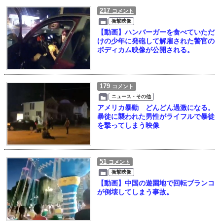
217
コメント
衝撃映像
【動画】ハンバーガーを食べていただ
けの少年に発砲して解雇された警官の
ボディカム映像が公開される。
179
コメント
ニュース・その他
アメリカ暴動 どんどん過激になる。
暴徒に襲われた男性がライフルで暴徒
を撃ってしまう映像
51
コメント
衝撃映像
【動画】中国の遊園地で回転ブランコ
が倒壊してしまう事故。