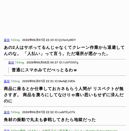
返信
743mg
2026年06月07日 22:15
ID:Q1NzAyMDY
あの2人はサボってるんじゃなくてクレーン作業から退避して
んのな。
「人払い」って言う。ただ場所が悪かった。
返信
743mg
2026年06月08日 00:37
ID:YzNTI5NTg
普通にスマホみてだべっとるわｗ
返信
743mg
2026年06月07日 22:31
ID:MwNjE1MDk
商品に座るとか仕事しておカネもらう人間が
リスペクトが無
さすぎ。
商品を蔑ろにしてなけりゃ痛い思いもせずに済んだ
のに
返信
743mg
2026年06月07日 22:32
ID:cwMTEyOTk
角材の振動で丸太も参戦してきたら地獄だった
返信
743mg蜜壺（OまNこ）大神天下のご意見番インフルエンサーYouTuber Ishigame