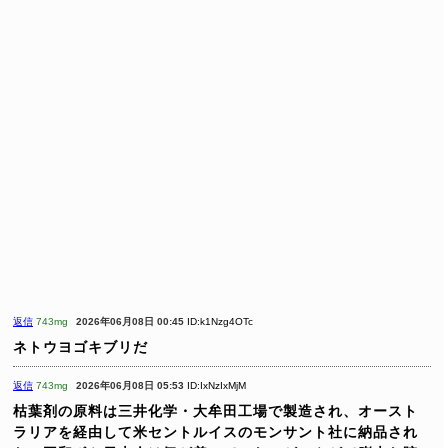
返信
743mg
2026年06月08日 00:45
ID:k1Nzg4OTc
ネトウヨゴキブリだ
返信
743mg
2026年06月08日 05:53
ID:IxNzIxMjM
枯葉剤の原料は三井化学・大牟田工場で製造され、オースト
ラリアを経由して米セントルイスのモンサント社に納品され