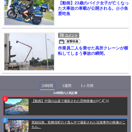
【動画】23歳のバイク女子が亡くなっ
た大事故の車載が公開される。@小鱼
爱吃鱼
78
コメント
衝撃映像
作業員二人を乗せた高所クレーンが横
転してしまう事故の瞬間。
24時間
1週間
1ヶ月間
24時間の人気記事
【動画】中国の山道で撮影された恐怖映像が(((ﾟДﾟ)))
実録拉致。歌舞伎町のド真ん中で撮影された拉致事件の映像がこ
ちら。