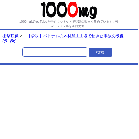
1000mgはYouTubeを中心に今ネットで話題の動画を集めています。
幅
広いジャンルを毎日更新。
衝撃映像
>
【労災】ベトナムの木材加工工場で起きた事故の映像
(@_@;)