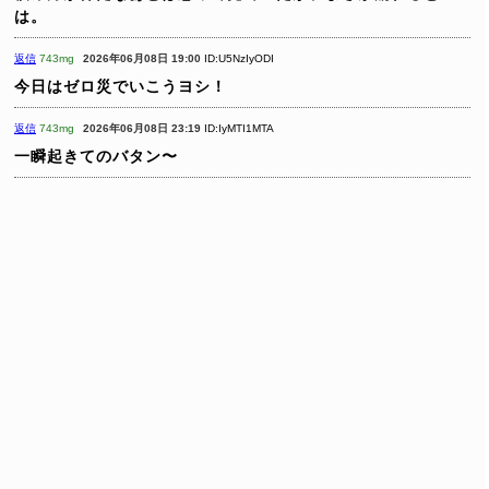
は。
返信
743mg
2026年06月08日 19:00
ID:U5NzIyODI
今日はゼロ災でいこうヨシ！
返信
743mg
2026年06月08日 23:19
ID:IyMTI1MTA
一瞬起きてのバタン〜