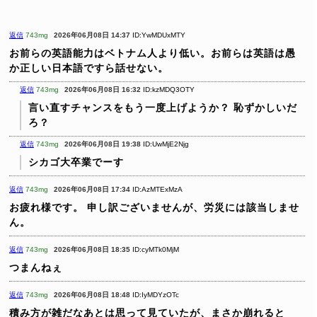
返信
743mg
2026年06月08日 14:37
ID:YwMDUxMTY
お前らの英語能力はベトナム人より低い。お前らは英語は愚
か正しい日本語ですら話せない。
返信
743mg
2026年06月08日 16:32
ID:kzMDQ3OTY
言い直すチャンスをもう一度上げようか？
恥ずかしいだ
ろ？
返信
743mg
2026年06月08日 19:38
ID:UwMjE2Njg
シカゴ大卒業でーす
返信
743mg
2026年06月08日 17:34
ID:AzMTExMzA
お疲れ様です。
申し訳ございませんが、労災には該当しませ
ん。
返信
743mg
2026年06月08日 18:35
ID:cyMTk0MjM
つまんねぇ
返信
743mg
2026年06月08日 18:48
ID:IyMDYzOTc
積み方が雑だなあとは思って見ていたが、まさか崩れると