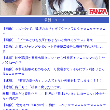
最新ニュース
【画像】 このボケて、破壊力ありすぎてクッソワロタｗｗｗｗｗｗｗｗ
ｗ
【画像】 「ビールと水を交互に飲まないと倒れるグラス」発売
【緊急】お笑いジャングルポケット斉藤慎二被告に懲役7年の求刑←こ
れ…
【速報】NHK職員が番組出演タレントから性被害！？←コレマジならヤ
バくねーか？
【画像】令和最新版のあのちゃん、可愛過ぎてワイらにブッ刺さりまく
りw w w w w w
【速報】 『有吉の夏休み』、とんでもない発表をしてしまう！！！！！
【悲報】内田りこ「社会に戻りたいです」
欧州「日本だけ反則だろ…」 世界の『日本びいき』にヨーロッパ全土か
ら不満の声
【画像】 北海道の1500万の中古物件、レベチｗｗｗｗｗｗｗｗｗｗｗｗ
ｗｗｗｗｗｗｗｗ