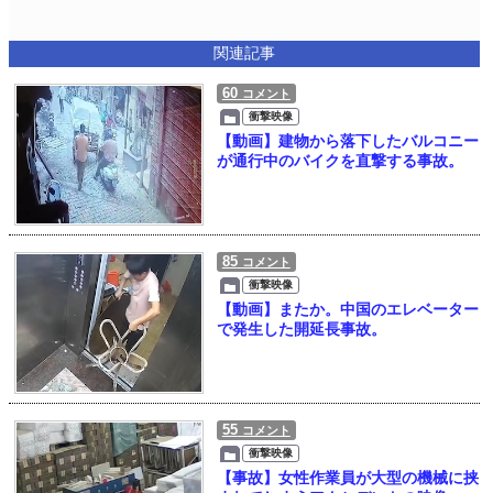
関連記事
60
コメント
衝撃映像
【動画】建物から落下したバルコニー
が通行中のバイクを直撃する事故。
85
コメント
衝撃映像
【動画】またか。中国のエレベーター
で発生した開延長事故。
55
コメント
衝撃映像
【事故】女性作業員が大型の機械に挟