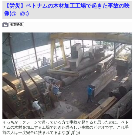
【労災】ベトナムの木材加工工場で起きた事故の映
像(@_@;)
衝撃映像
そっちか！クレーンで吊っている方で事故が起きると思ったのに。ベト
ナムの木材を加工する工場で起きた恐ろしい事故のビデオです。これ手
前の人は一度完全に挟まれてるよな(((ﾟДﾟ)))