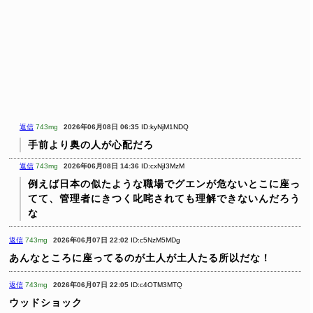
返信
743mg
2026年06月08日 06:35
ID:kyNjM1NDQ
手前より奥の人が心配だろ
返信
743mg
2026年06月08日 14:36
ID:cxNjI3MzM
例えば日本の似たような職場でグエンが危ないとこに座っ
てて、管理者にきつく叱咤されても理解できないんだろう
な
返信
743mg
2026年06月07日 22:02
ID:c5NzM5MDg
あんなところに座ってるのが土人が土人たる所以だな！
返信
743mg
2026年06月07日 22:05
ID:c4OTM3MTQ
ウッドショック