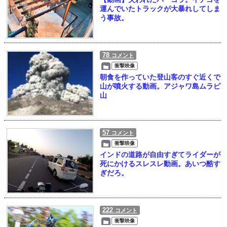
運んでいたトラックが大暴れしてしま
う事故。
78
コメント
衝撃映像
朝食を作っていた登山客のすぐ近くで
山が噴火する動画。アジャワ島ムラピ
山
57
コメント
衝撃映像
インドの道路が自由すぎてライダーが
死にかけるスレスレ動画。あいつ酷す
ぎだろ。
222
コメント
衝撃映像