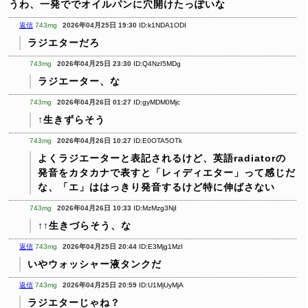
うわ、一発ででオイルパンに穴開けたっぽいな
返信
743mg
2026年04月25日 19:30
ID:k1NDA1ODI
ラジエターだろ
743mg
2026年04月25日 23:30
ID:Q4NzI5MDg
ラジエーター、な
743mg
2026年04月26日 01:27
ID:gyMDM0Mjc
↑生きずらそう
743mg
2026年04月26日 10:27
ID:E0OTA5OTk
よくラジエーターと表記されるけど、英語radiatorの
発音をカタカナで表すと「レィディエター」って感じだ
な、「エ」ははっきり発音するけど特に伸ばさない
743mg
2026年04月26日 10:33
ID:MzMzg3NjI
↑↑生きづらそう、な
返信
743mg
2026年04月25日 20:44
ID:E3Mjg1MzI
いやウォッシャー液タンクだ
返信
743mg
2026年04月25日 20:59
ID:U1MjUyMjA
ラジエターじゃね？