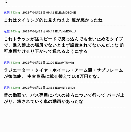
ょ
返信
743mg
2026年04月26日 09:41
ID:EwMDE0NjE
これはタイミング的に見えねえよ 運が悪かったね
返信
743mg
2026年04月26日 09:49
ID:YzNzE5MzU
これトラックが猛スピードで突っ込んでも食い止めるタイプ
で、進入禁止の場所でないとまず設置されてないんだよな
許
可車両だけせり下がって通れるようにする
返信
743mg
2026年04月26日 11:00
ID:cxMTUyNjg
ラジエーター・タイヤ・ホイール・アーム類・サブフレーム
が御臨終。
中古良品に載せ替えて100万円だな。
返信
743mg
2026年04月26日 13:53
ID:cyNTg1NDg
昔の動画で、バス専用にバスの後ろについて行って
バーが上
がり、壊されていく車の動画があったな