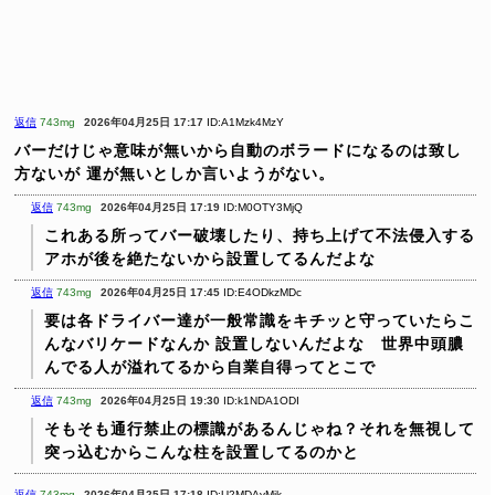
返信
743mg
2026年04月25日 17:17
ID:A1Mzk4MzY
バーだけじゃ意味が無いから自動のボラードになるのは致し
方ないが
運が無いとしか言いようがない。
返信
743mg
2026年04月25日 17:19
ID:M0OTY3MjQ
これある所ってバー破壊したり、持ち上げて不法侵入する
アホが後を絶たないから設置してるんだよな
返信
743mg
2026年04月25日 17:45
ID:E4ODkzMDc
要は各ドライバー達が一般常識をキチッと守っていたらこ
んなバリケードなんか
設置しないんだよな 世界中頭膿
んでる人が溢れてるから自業自得ってとこで
返信
743mg
2026年04月25日 19:30
ID:k1NDA1ODI
そもそも通行禁止の標識があるんじゃね？それを無視して
突っ込むからこんな柱を設置してるのかと
返信
743mg
2026年04月25日 17:18
ID:U2MDAyMjk