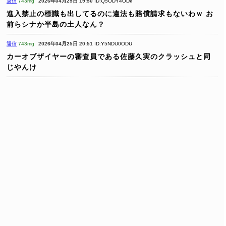
返信
743mg
2026年04月25日 19:50
ID:Q5ODY4ODk
進入禁止の標識も出してるのに違法も賠償請求もないわｗ
お
前らシナか半島の土人なん？
返信
743mg
2026年04月25日 20:51
ID:Y5NDU0ODU
カーオブザイヤーの審査員である佐藤久実のクラッシュと同
じやんけ