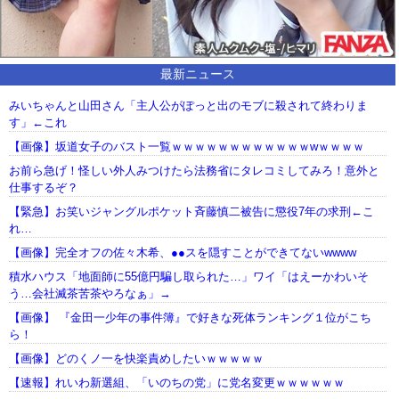
最新ニュース
みいちゃんと山田さん「主人公がぽっと出のモブに殺されて終わりま
す」←これ
【画像】坂道女子のバスト一覧ｗｗｗｗｗｗｗｗｗｗｗｗwｗｗｗｗ
お前ら急げ！怪しい外人みつけたら法務省にタレコミしてみろ！意外と
仕事するぞ？
【緊急】お笑いジャングルポケット斉藤慎二被告に懲役7年の求刑←こ
れ…
【画像】完全オフの佐々木希、●●スを隠すことができてないwwww
積水ハウス「地面師に55億円騙し取られた…」ワイ「はえーかわいそ
う…会社滅茶苦茶やろなぁ」→
【画像】 『金田一少年の事件簿』で好きな死体ランキング１位がこち
ら！
【画像】どのくノ一を快楽責めしたいｗｗｗｗｗ
【速報】れいわ新選組、「いのちの党」に党名変更ｗｗｗｗｗｗ