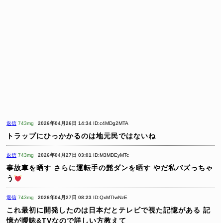
返信
743mg
2026年04月26日 14:34
ID:c4MDg2MTA
トラップにひっかかるのは地元民ではないね
返信
743mg
2026年04月27日 03:01
ID:M3MDEyMTc
事故車を晒す
さらに運転手の髭ダンを晒す
やだ私バズっちゃ
う
返信
743mg
2026年04月27日 08:23
ID:QxMTIwNzE
これ最初に開発したのは日本だとテレビで視た記憶がある
記
憶が曖昧&TVなので詳しい方教えて