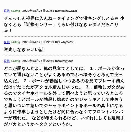
返信
743mg
2026年04月25日 21:51
ID:M5MzEwNDg
ぜんっぜん視界に入んねータイミングで没キングしとるｗ
少
なくとも「近接センサー」くらい付けなきゃダメだろこり
ゃ！
返信
743mg
2026年04月25日 22:09
ID:EwNjM4MzE
逆走しなきゃいい話
返信
743mg
2026年04月25日 22:50
ID:U0MjgyNjc
どこが罠なんだよ。俺の見立てとしては、
１．ポールが立っ
ていて通れないことがよくあるのでぶっ壊そうと考えて突っ
込んだ。
２．ポールが勃起しつつあるのを見てブレーキ踏ん
だはずだったがアクセル踏んじゃった。
３．前輪にガタがあ
るのでタイヤホイールを外して調べようと思っているところ
でちょうどポールが勃起し始めたのでジャッキとして使おう
と思いついて急いでジャッキポイントをポールの真上になる
ように停車しようとしたけど間に合わなくてフロントバンパ
ーが壊れた。
などが考えられるけど、いずれにしても運転手
がバカというかヘタクソというか。