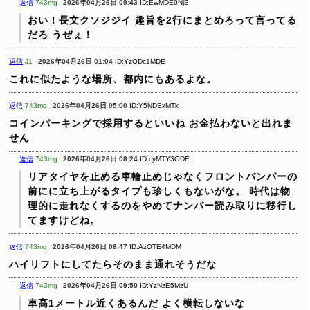
返信
743mg
2026年04月26日 09:43
ID:EwMDE0NjE
おい！長文クソジジイ 趣旨を2行にまとめろって言ってる
だろ うぜぇ！
返信
J1
2026年04月26日 01:04
ID:YzODc1MDE
これに似たような場所、都内にもあるよな。
返信
743mg
2026年04月26日 05:00
ID:Y5NDExMTk
コインパーキングで採用するといいね
お金払わないと出れま
せん
返信
743mg
2026年04月26日 08:24
ID:cyMTY3ODE
リアタイヤを止める車輪止めじゃなくフロントバンパーの
前にに立ち上がるタイプも珍しくもないがな。
時代は物
理的に走れなくするのをやめてナンバー読み取りに移行し
てますけどね。
返信
743mg
2026年04月26日 06:47
ID:AzOTE4MDM
ハイリフトにしてたらそのまま通れそうだな
返信
743mg
2026年04月26日 09:50
ID:YzNzE5MzU
車高1メートル近くあるんだ
よく横転しないな