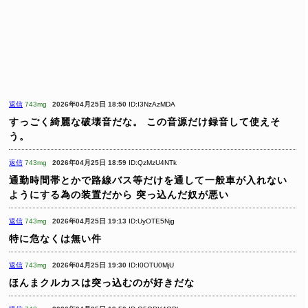
返信
743mg
2026年04月25日 18:50
ID:I3NzAzMDA
すっごく綺麗な破壊音だな。
この音源だけ録音して使えそ
う。
返信
743mg
2026年04月25日 18:59
ID:QzMzU4NTk
通勤時間帯とかで路線バス等だけを通して一般車が入れない
ようにする為の装置だから
突っ込んだ奴が悪い
返信
743mg
2026年04月25日 19:13
ID:UyOTE5Njg
特に危なくは無い件
返信
743mg
2026年04月25日 19:30
ID:I0OTU0MjU
ほんまクルカスは突っ込むのが好きだな