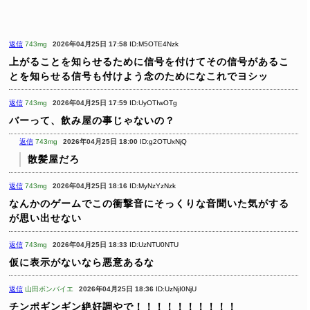
返信
743mg
2026年04月25日 17:58
ID:M5OTE4Nzk
上がることを知らせるために信号を付けてその信号があるこ
とを知らせる信号も付けよう念のためになこれでヨシッ
返信
743mg
2026年04月25日 17:59
ID:UyOTIwOTg
バーって、飲み屋の事じゃないの？
返信
743mg
2026年04月25日 18:00
ID:g2OTUxNjQ
散髪屋だろ
返信
743mg
2026年04月25日 18:16
ID:MyNzYzNzk
なんかのゲームでこの衝撃音にそっくりな音聞いた気がする
が思い出せない
返信
743mg
2026年04月25日 18:33
ID:UzNTU0NTU
仮に表示がないなら悪意あるな
返信
山田ボンバイエ
2026年04月25日 18:36
ID:UzNjI0NjU
チンポギンギン絶好調やで！！！！！！！！！！