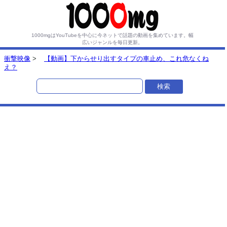
1000mgはYouTubeを中心に今ネットで話題の動画を集めています。
幅
広いジャンルを毎日更新。
衝撃映像
>
【動画】下からせり出すタイプの車止め、これ危なくね
え？