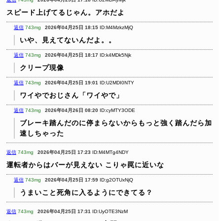
スピード上げてるじゃん。アホだよ
返信
743mg
2026年04月25日 18:15
ID:M4MzkzMjQ
いや、見えてないんだよ。。
返信
743mg
2026年04月25日 18:17
ID:k4MDk5Njk
クリープ現像
返信
743mg
2026年04月25日 19:01
ID:U2MDI0NTY
ワイやでおじさん「ワイやで」
返信
743mg
2026年04月26日 08:20
ID:cyMTY3ODE
ブレーキ踏んだのに停まらないからもっと強く踏んだら加
速しちゃった
返信
743mg
2026年04月25日 17:23
ID:M4MTg4NDY
運転者からはバーが見えない
こりゃ罠に近いな
返信
743mg
2026年04月25日 17:59
ID:g2OTUxNjQ
うまいこと死角に入るようにできてる？
返信
743mg
2026年04月25日 17:31
ID:UyOTE3NzM