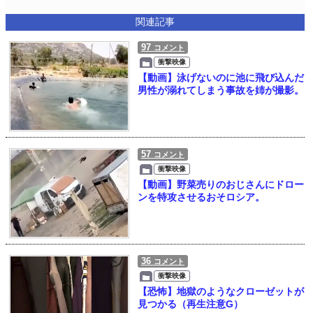
関連記事
97
コメント
衝撃映像
【動画】泳げないのに池に飛び込んだ
男性が溺れてしまう事故を姉が撮影。
57
コメント
衝撃映像
【動画】野菜売りのおじさんにドロー
ンを特攻させるおそロシア。
36
コメント
衝撃映像
【恐怖】地獄のようなクローゼットが
見つかる（再生注意G）