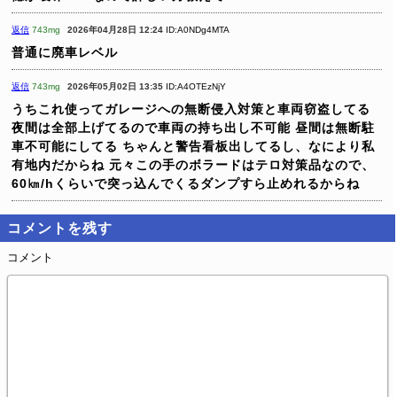
返信
743mg
2026年04月28日 12:24
ID:A0NDg4MTA
普通に廃車レベル
返信
743mg
2026年05月02日 13:35
ID:A4OTEzNjY
うちこれ使ってガレージへの無断侵入対策と車両窃盗してる
夜間は全部上げてるので車両の持ち出し不可能
昼間は無断駐
車不可能にしてる
ちゃんと警告看板出してるし、なにより私
有地内だからね
元々この手のボラードはテロ対策品なので、
60㎞/hくらいで突っ込んでくるダンプすら止めれるからね
コメントを残す
コメント