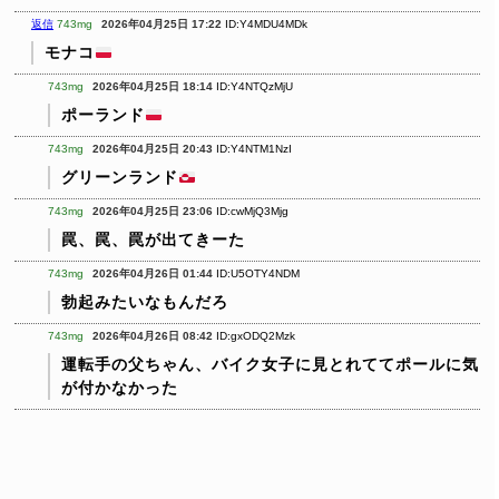
返信
743mg
2026年04月25日 17:22
ID:Y4MDU4MDk
モナコ
743mg
2026年04月25日 18:14
ID:Y4NTQzMjU
ポーランド
743mg
2026年04月25日 20:43
ID:Y4NTM1NzI
グリーンランド
743mg
2026年04月25日 23:06
ID:cwMjQ3Mjg
罠、罠、罠が出てきーた
743mg
2026年04月26日 01:44
ID:U5OTY4NDM
勃起みたいなもんだろ
743mg
2026年04月26日 08:42
ID:gxODQ2Mzk
運転手の父ちゃん、バイク女子に見とれててポールに気
が付かなかった