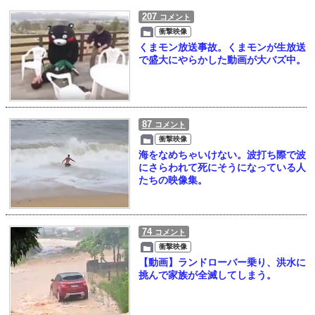
207
コメント
衝撃映像
くまモン放送事故。くまモンが生放送
で盛大にやらかした動画が大バズ中。
87
コメント
衝撃映像
海をなめちゃいけない。波打ち際で波
にさらわれて死にそうになっている人
たちの映像集。
74
コメント
衝撃映像
【動画】ランドローバー乗り、洪水に
挑んで家族が全滅してしまう。