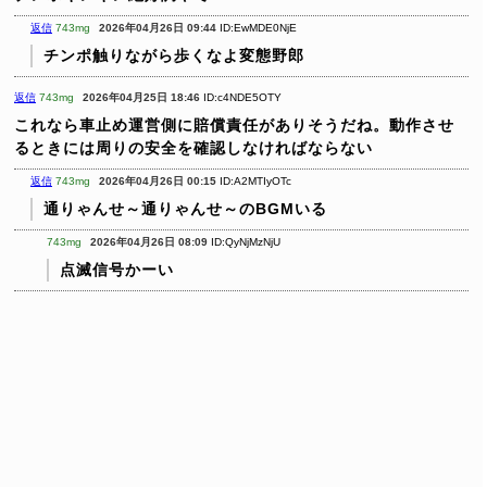
返信
743mg
2026年04月26日 09:44
ID:EwMDE0NjE
チンポ触りながら歩くなよ変態野郎
返信
743mg
2026年04月25日 18:46
ID:c4NDE5OTY
これなら車止め運営側に賠償責任がありそうだね。動作させ
るときには周りの安全を確認しなければならない
返信
743mg
2026年04月26日 00:15
ID:A2MTIyOTc
通りゃんせ～通りゃんせ～のBGMいる
743mg
2026年04月26日 08:09
ID:QyNjMzNjU
点滅信号かーい