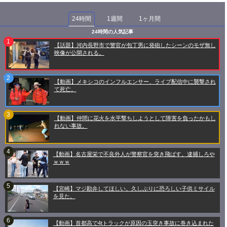
24時間
1週間
1ヶ月間
24時間の人気記事
【話題】河内長野市で警官が包丁男に発砲したシーンのモザ無し
映像が公開される。
【動画】メキシコのインフルエンサー、ライブ配信中に襲撃され
て死亡。
【動画】仲間に花火を水平撃ちしようとして障害を負ったかもし
れない事故。
【動画】名古屋栄で不良外人が警察官を突き飛ばす。逮捕しろや
ｗｗｗ
【宮崎】マジ勘弁してほしい。久しぶりに恐ろしい子供ミサイル
を見た。
【動画】首都高で4tトラックが原因の玉突き事故に巻き込まれた