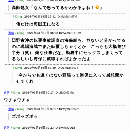
返信
743mg
2026年03月19日 00:28
ID:kyNzE0OTM
高齢処女「なんで怒ってるかわかるよね！
」
743mg
2026年03月19日 15:31
ID:MzMjk4MTM
俺だけは海賊王になる！
返信
743mg
2026年03月19日 05:38
ID:A4MzA2ODM
辺野古沖の転覆事故調査の海保艇も、危ないと分かってる
のに現場海域でまた転覆しちゃうとか こっちも大概遊び
半分（笑）
楽な仕事だな、勤務中にセックスしまくって
るらしいし海保に就職すればよかったよ
743mg
2026年03月19日 06:49
ID:Q1MDgxNDY
↑今からでも遅くはない頑張って海保に入って感想聞か
せてくれ
返信
743mg
2026年03月19日 00:17
ID:I2MDM5Mjg
ワチャワチャ
返信
743mg
2026年03月19日 07:27
ID:MyMzA5Nzc
ズポッズポッ
返信
743mg
2026年03月19日 00:23
ID:EwMjM0ODI