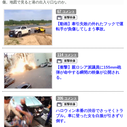
傷。地図で見ると港の出入り口なのか。
67
コメント
衝撃映像
【動画】牽引失敗の外れたフックで運
転手が負傷してしまう事故。
114
コメント
衝撃映像
【衝撃】親ロシア派議員に155mm砲
弾が命中する瞬間の映像が公開され
る。
306
コメント
衝撃映像
ハロウィン本番の渋谷でさっそくトラ
ブル。車に登った女を白服が引きずり
倒す。