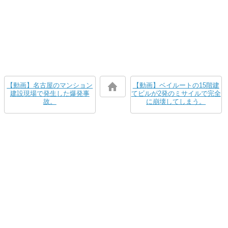
【動画】名古屋のマンション
【動画】ベイルートの15階建
建設現場で発生した爆発事
てビルが2発のミサイルで完全
故。
に崩壊してしまう。