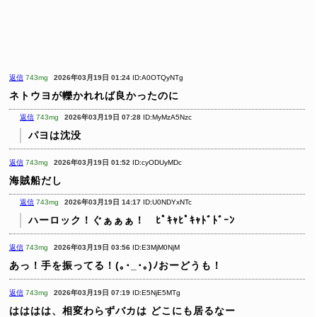
返信
743mg
2026年03月19日 01:24
ID:A0OTQyNTg
ネトウヨが轢かれれば良かったのに
返信
743mg
2026年03月19日 07:28
ID:MyMzA5Nzc
パヨは沈没
返信
743mg
2026年03月19日 01:52
ID:cyODUyMDc
海賊船だし
返信
743mg
2026年03月19日 14:17
ID:U0NDYxNTc
ハーロック！ぐぁぁぁ！ ﾋﾟｷｬﾋﾟｷｬﾄﾞﾄﾞｰﾝ
返信
743mg
2026年03月19日 03:56
ID:E3MjM0NjM
あっ！手を振ってる！(｡･_･｡)ﾉおーどうも！
返信
743mg
2026年03月19日 07:19
ID:E5NjE5MTg
はははは、相変わらずバカは
どこにも居るなー