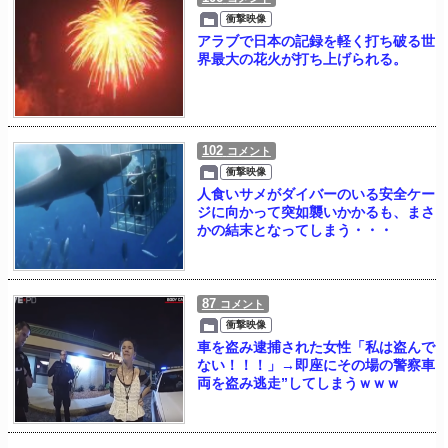
衝撃映像
アラブで日本の記録を軽く打ち破る世
界最大の花火が打ち上げられる。
102
コメント
衝撃映像
人食いサメがダイバーのいる安全ケー
ジに向かって突如襲いかかるも、まさ
かの結末となってしまう・・・
87
コメント
衝撃映像
車を盗み逮捕された女性「私は盗んで
ない！！！」→即座にその場の警察車
両を盗み逃走”してしまうｗｗｗ