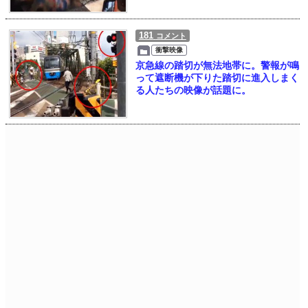
181
コメント
衝撃映像
京急線の踏切が無法地帯に。警報が鳴
って遮断機が下りた踏切に進入しまく
る人たちの映像が話題に。