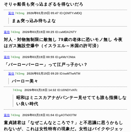
そりゃ船長も突っ込まざるを得ないだろ
返信
743mg
2026年03月19日 05:47
ID:Q0MTYxMDQ
まぁ突っ込み待ちよな
返信
743mg
2026年03月19日 00:25
ID:cwMDA2NTY
対人・対物無制限に敵無し
79歳の老体に恐いモノ無し
今夜
はガス施設空爆中（イスラエル～米国の許可済）
返信
743mg
2026年03月19日 00:55
ID:g4MzY2Mzk
「バーローバーロー」って江戸っ子かい？
返信
743mg
2026年03月19日 09:20
ID:kwMTIwNTM
バーロー美々
743mg
2026年03月19日 14:32
ID:U0NDYxNTc
昭和はミニスカアナがパンテー見せてても誰も指摘しな
い良い時代
返信
743mg
2026年03月19日 01:04
ID:g4OTk0OTM
童貞諸君は「なぜこんなところで？」と不思議に思うかもし
れないが、これは女性特有の現象だ。女性はバイクやジェッ