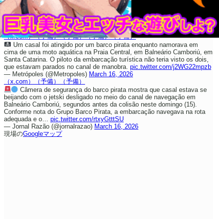
（x.com）
（予備）
（予備）
（予備）
（予備）
Um casal foi atingido por um barco pirata enquanto namorava em
cima de uma moto aquática na Praia Central, em Balneário Camboriú, em
Santa Catarina. O piloto da embarcação turística não teria visto os dois,
que estavam parados no canal de manobra.
pic.twitter.com/j2WG22mpzb
— Metrópoles (@Metropoles)
March 16, 2026
（x.com）
（予備）
（予備）
Câmera de segurança do barco pirata mostra que casal estava se
beijando com o jetski desligado no meio do canal de navegação em
Balneário Camboriú, segundos antes da colisão neste domingo (15).
Conforme nota do Grupo Barco Pirata, a embarcação navegava na rota
adequada e o…
pic.twitter.com/rtxyGtttSU
— Jornal Razão (@jornalrazao)
March 16, 2026
現場の
Googleマップ