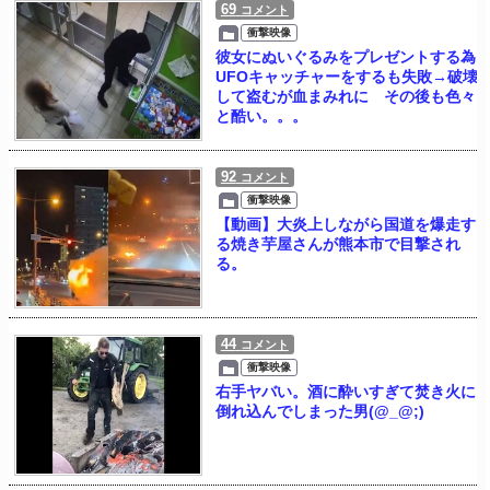
69
コメント
衝撃映像
彼女にぬいぐるみをプレゼントする為
UFOキャッチャーをするも失敗→破壊
して盗むが血まみれに その後も色々
と酷い。。。
92
コメント
衝撃映像
【動画】大炎上しながら国道を爆走す
る焼き芋屋さんが熊本市で目撃され
る。
44
コメント
衝撃映像
右手ヤバい。酒に酔いすぎて焚き火に
倒れ込んでしまった男(@_@;)