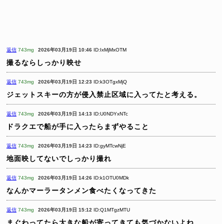
返信
743mg
2026年03月19日 10:46
ID:IxMjMxOTM
撮るならしっかり映せ
返信
743mg
2026年03月19日 12:23
ID:k3OTgxMjQ
ジェットスキーの方が侵入禁止区域に入ってたと考える。
返信
743mg
2026年03月19日 14:13
ID:U0NDYxNTc
ドラクエで船が手に入ったらまずやること
返信
743mg
2026年03月19日 14:23
ID:gyMTcwNjE
地面映してないでしっかり撮れ
返信
743mg
2026年03月19日 14:26
ID:k1OTU0MDk
なんかマーラータンメン食べたくなってきた
返信
743mg
2026年03月19日 15:12
ID:Q1MTgzMTU
まぐわってたら大きな船が寄ってきても気づかないよね