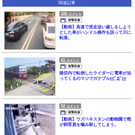
関連記事
106
コメント
衝撃映像
【動画】高速で逆走追い越しをしよう
とした車がハンドル操作を誤って川に
転落。
61
コメント
衝撃映像
踏切内で転倒したライダーに電車が迫
ってくるのマジでガクブル(((ﾟДﾟ)))
52
コメント
衝撃映像
【動画】ウズベキスタンの動物園で熊
が飼育員を噛み殺してしまう。