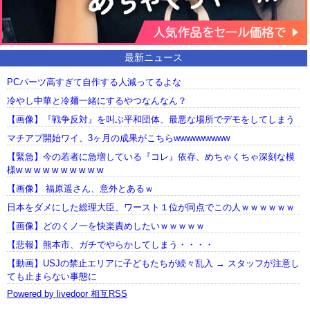
最新ニュース
PCパーツ高すぎて自作する人減ってるよな
冷やし中華と冷麺一緒にするやつなんなん？
【画像】『戦争反対』を叫ぶ平和団体、最悪な場所でデモをしてしまう
マチアプ開始ワイ、3ヶ月の成果がこちらwwwwwwwww
【緊急】今の若者に急増している『コレ』依存、めちゃくちゃ深刻な模
様w w w w w w w w w w
【画像】 福原遥さん、意外とあるｗ
日本をダメにした総理大臣、ワースト１位が同点でこの人ｗｗｗｗｗｗ
【画像】どのくノ一を快楽責めしたいｗｗｗｗｗ
【悲報】熊本市、ガチでやらかしてしまう・・・・
【動画】USJの禁止エリアに子どもたちが続々乱入 → スタッフが注意し
ても止まらない事態に
Powered by livedoor 相互RSS