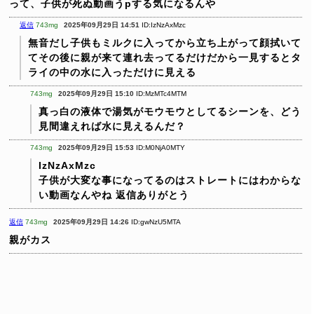
って、子供が死ぬ動画うpする気になるんや
返信
743mg
2025年09月29日 14:51
ID:IzNzAxMzc
無音だし子供もミルクに入ってから立ち上がって顔拭いて
てその後に親が来て連れ去ってるだけだから一見するとタ
ライの中の水に入っただけに見える
743mg
2025年09月29日 15:10
ID:MzMTc4MTM
真っ白の液体で湯気がモウモウとしてるシーンを、どう
見間違えれば水に見えるんだ？
743mg
2025年09月29日 15:53
ID:M0NjA0MTY
IzNzAxMzc
子供が大変な事になってるのはストレートにはわからな
い動画なんやね
返信ありがとう
返信
743mg
2025年09月29日 14:26
ID:gwNzU5MTA
親がカス