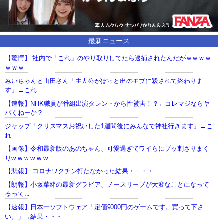
最新ニュース
【驚愕】 社内で「これ」のやり取りしてたら逮捕されたんだがｗｗｗｗ
ｗｗｗ
みいちゃんと山田さん「主人公がぽっと出のモブに殺されて終わりま
す」←これ
【速報】NHK職員が番組出演タレントから性被害！？←コレマジならヤ
バくねーか？
ジャップ「クリスマスお祝いした1週間後にみんなで神社行きます」←こ
れ
【画像】令和最新版のあのちゃん、可愛過ぎてワイらにブッ刺さりまく
りw w w w w w
【悲報】 コロナワクチン打たなかった結果・・・・
【朗報】小坂菜緒の最新グラビア、ノースリーブが大変なことになって
るって...
【速報】日本一ソフトウェア「定価9000円のゲームです。買って下さ
い。」→結果・・・