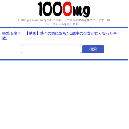
1000mgはYouTubeを中心に今ネットで話題の動画を集めています。
幅
広いジャンルを毎日更新。
衝撃映像
>
【動画】熱々の鍋に落ちた1歳半の少女が亡くなった事
故。