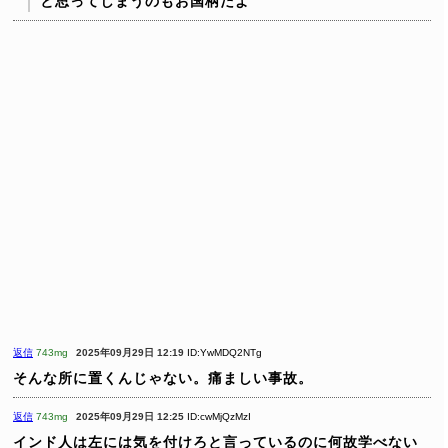
と思ってしまうのもお国柄だよ
返信
743mg
2025年09月29日 12:19
ID:YwMDQ2NTg
そんな所に置くんじゃない。痛ましい事故。
返信
743mg
2025年09月29日 12:25
ID:cwMjQzMzI
インド人は左には気を付けろと言っているのに何故学べない