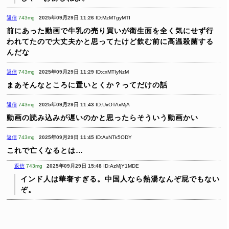
返信
743mg
2025年09月29日 11:26
ID:MzMTgyMTI
前にあった動画で牛乳の売り買いが衛生面を全く気にせず行
われてたので大丈夫かと思ってたけど飲む前に高温殺菌する
んだな
返信
743mg
2025年09月29日 11:29
ID:cxMTIyNzM
まあそんなところに置いとくか？ってだけの話
返信
743mg
2025年09月29日 11:43
ID:UxOTAxMjA
動画の読み込みが遅いのかと思ったらそういう動画かい
返信
743mg
2025年09月29日 11:45
ID:AxNTk5ODY
これで亡くなるとは…
返信
743mg
2025年09月29日 15:48
ID:AzMjY1MDE
インド人は華奢すぎる。中国人なら熱湯なんぞ屁でもない
ぞ。