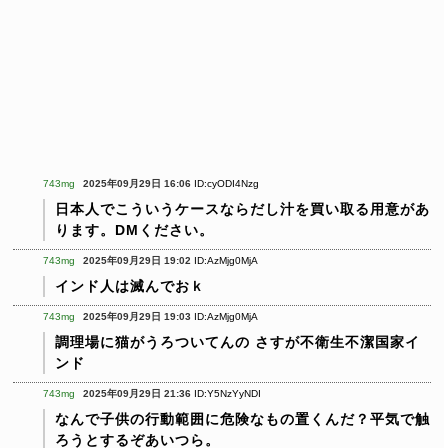
743mg
2025年09月29日 16:06
ID:cyODI4Nzg
日本人でこういうケースならだし汁を買い取る用意があ
ります。DMください。
743mg
2025年09月29日 19:02
ID:AzMjg0MjA
インド人は滅んでおｋ
743mg
2025年09月29日 19:03
ID:AzMjg0MjA
調理場に猫がうろついてんの
さすが不衛生不潔国家イ
ンド
743mg
2025年09月29日 21:36
ID:Y5NzYyNDI
なんで子供の行動範囲に危険なもの置くんだ？平気で触
ろうとするぞあいつら。