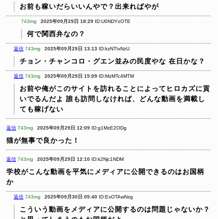
お前も稼いだらいいんやで？出来ればやが
743mg
2025年09月29日 18:29
ID:U0NDYzOTE
何で関西弁なの？
返信
743mg
2025年09月29日 13:13
ID:kzNTIxNzU
チョン・チャンコロ・グエン並みの民度やな
在日かな？
返信
743mg
2025年09月29日 15:09
ID:MzMTc4MTM
お前や俺がこのサイトを訪れることによってヒロカズに貢
いでるんだよ
誰も訪問しなければ、どんな動画を満載し
ても稼げない
返信
743mg
2025年09月29日 12:09
ID:g1MzE2ODg
猫が無事で良かった！
返信
743mg
2025年09月29日 12:10
ID:k2Njc1NDM
学校がこんな動画を平気にメディアに公開できるのはお国柄
か
返信
743mg
2025年09月30日 05:40
ID:ExOTAwNzg
こういう動画をメディアに公開するのは問題じゃないか？