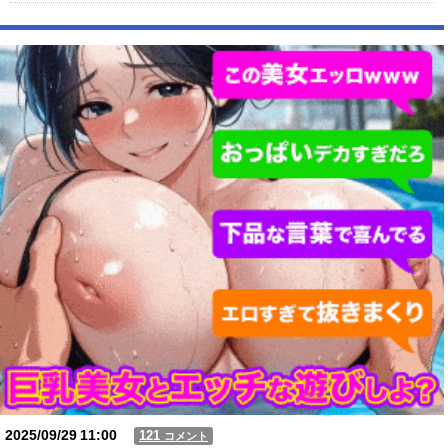
積水ハウス「地面師に55億円騙し取られた…」ワイ「はえーかわいそ
う…会社滅茶苦茶やろなぁ」→
【動画】USJの禁止エリアに子どもたちが続々乱入 → スタッフが注意し
ても止まらない事態に
Powered by livedoor 相互RSS
2025/09/29
11:00
121
コメント