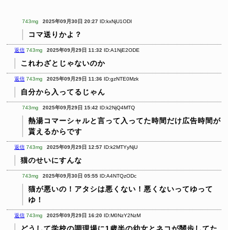
743mg
2025年09月30日 20:27
ID:kxNjU1ODI
コマ送りかよ？
返信
743mg
2025年09月29日 11:32
ID:A1NjE2ODE
これわざとじゃないのか
返信
743mg
2025年09月29日 11:36
ID:gzNTE0Mzk
自分から入ってるじゃん
743mg
2025年09月29日 15:42
ID:k2NjQ4MTQ
熱湯コマーシャルと言って入ってた時間だけ広告時間が
貰えるからです
返信
743mg
2025年09月29日 12:57
ID:k2MTYyNjU
猫のせいにすんな
743mg
2025年09月30日 05:55
ID:A4NTQzODc
猫が悪いの！アタシは悪くない！悪くないってゆって
ゆ！
返信
743mg
2025年09月29日 16:20
ID:M0NzY2NzM
どうして学校の調理場に1歳半の幼女とネコが闊歩してた