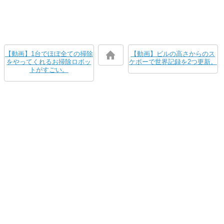
【動画】1台でほぼ全ての掃除
【動画】ビルの高さからのス
をやってくれるお掃除ロボッ
ケボーで世界記録を2つ更新。
トがすごい。