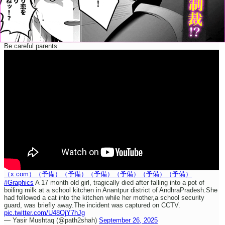
Be careful parents
（x.com）
（予備）
（予備）
（予備）
（予備）
（予備）
（予備）
#Graphics
A 17 month old girl, tragically died after falling into a pot of
boiling milk at a school kitchen in Anantpur district of AndhraPradesh.She
had followed a cat into the kitchen while her mother,a school security
guard, was briefly away.The incident was captured on CCTV.
pic.twitter.com/U48OjY7hJg
— Yasir Mushtaq (@path2shah)
September 26, 2025