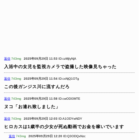
返信
743mg
2025年09月29日 11:53
ID:czMjIyNjA
入浴中の女児を監視カメラで盗撮した映像見ちゃった
返信
743mg
2025年09月29日 11:54
ID:cxNjQ1OTg
この後ガンジス川に流すんだろ
返信
743mg
2025年09月29日 11:58
ID:cwODI3MTE
ヌコ「お連れ致しました」
返信
743mg
2025年09月29日 12:03
ID:A1ODYwNDY
ヒロカスは1歳半の少女が死ぬ動画でお金を稼いでいます
返信
743mg
2025年09月29日 12:20
ID:Q3ODQxNzc