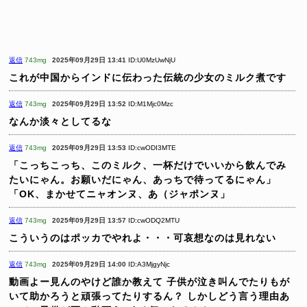
返信
743mg
2025年09月29日 13:41
ID:U0MzUwNjU
これが中国からインドに伝わった伝統の少女のミルク煮です
返信
743mg
2025年09月29日 13:52
ID:M1Mjc0Mzc
なんか淡々としてるな
返信
743mg
2025年09月29日 13:53
ID:cwODI3MTE
「こっちこっち、このミルク、一杯だけでいいから飲んでみ
たいにゃん。お願いだにゃん、あっちで待ってるにゃん」
「OK、まかせてニャオンヌ、あ（ジャポンヌ」
返信
743mg
2025年09月29日 13:57
ID:cwODQ2MTU
こういうのはポッカでやれよ・・・可哀想なのは見れない
返信
743mg
2025年09月29日 14:00
ID:A3MjgyNjc
動画よー見んのやけど誰か教えて
子供が泣き叫んでたりもが
いて助かろうと頑張ってたりするん？
しかしどう言う理由あ