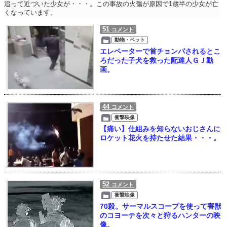
追って近づいた少女が・・・。この事故の火傷が原因で1歳半の少女が亡
くなっています。
51
コメント
動物・ペット
エレベーターで首チョンパされるとこ
ろだった子犬を救った配達人ＧＪ動
画。
44
コメント
衝撃映像
【痛い】仕組みを知らないおじさんに
ロケット花火を持たせた結果・・・。
52
コメント
衝撃映像
70殺。サーマルスコープを使って害獣
のコヨーテを次々と狩るハンターの映
像。