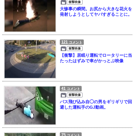
衝撃映像
大惨事の瞬間。お尻から大きな花火を
発射しようとしてヤバすぎることに。
121
コメント
衝撃映像
【衝撃】居眠り運転でロータリーに当
たったはずみで車がかっとぶ映像
41
コメント
衝撃映像
バス飛び込み自◯の男をギリギリで回
避した運転手のGJ動画。
75
コメント