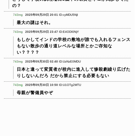
の？
743mg
2025年09月29日 20:01
ID:cyMDU5NjI
最大の謎はそれ。
743mg
2025年09月29日 23:47
ID:E4ODI0NjY
もしかしてインドの学校の敷地が誰でも入れるフェンス
もない散歩の通り道レベルな場所とかご存知な
い？？？？
743mg
2025年09月30日 02:40
ID:UzNzE0MDU
日本と違って変質者が校内に進入して惨殺劇繰り広げた
りしないんだろ
だから禁止にする必要もない
743mg
2025年09月30日 10:50
ID:U1OTg2MTU
母親が警備員やぞ