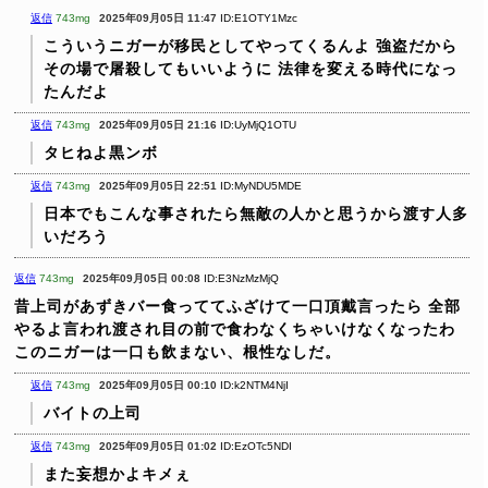
返信
743mg
2025年09月05日 11:47
ID:E1OTY1Mzc
こういうニガーが移民としてやってくるんよ
強盗だから
その場で屠殺してもいいように
法律を変える時代になっ
たんだよ
返信
743mg
2025年09月05日 21:16
ID:UyMjQ1OTU
タヒねよ黒ンボ
返信
743mg
2025年09月05日 22:51
ID:MyNDU5MDE
日本でもこんな事されたら無敵の人かと思うから渡す人多
いだろう
返信
743mg
2025年09月05日 00:08
ID:E3NzMzMjQ
昔上司があずきバー食っててふざけて一口頂戴言ったら
全部
やるよ言われ渡され目の前で食わなくちゃいけなくなったわ
このニガーは一口も飲まない、根性なしだ。
返信
743mg
2025年09月05日 00:10
ID:k2NTM4NjI
バイトの上司
返信
743mg
2025年09月05日 01:02
ID:EzOTc5NDI
また妄想かよキメぇ