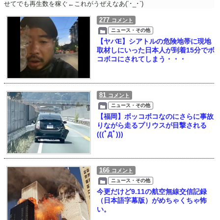
せてでも再生数を稼ぐ←これがうぜえなあ(´･_･`)
277
コメント
ニュース・その他
【ヤバE】シアトルの危険地帯に現地
取材しにいった日本人が到着15分でボ
コボコにされてしまう・・・
81
コメント
ニュース・その他
【福岡】ボッコボコなのにさらに事故
りながら走るプリウスが目撃される
(((ﾟДﾟ)))
166
コメント
ニュース・その他
今更だけど9.11の航空無線交信記録
（日本語字幕版）がめちゃくちゃ怖
い。