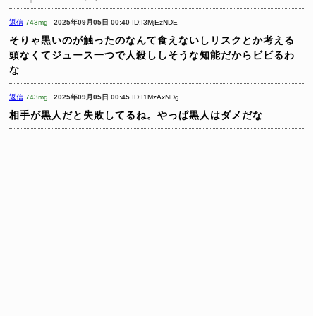
返信
743mg
2025年09月05日 00:40
ID:I3MjEzNDE
そりゃ黒いのが触ったのなんて食えないしリスクとか考える
頭なくてジュース一つで人殺ししそうな知能だからビビるわ
な
返信
743mg
2025年09月05日 00:45
ID:I1MzAxNDg
相手が黒人だと失敗してるね。やっぱ黒人はダメだな