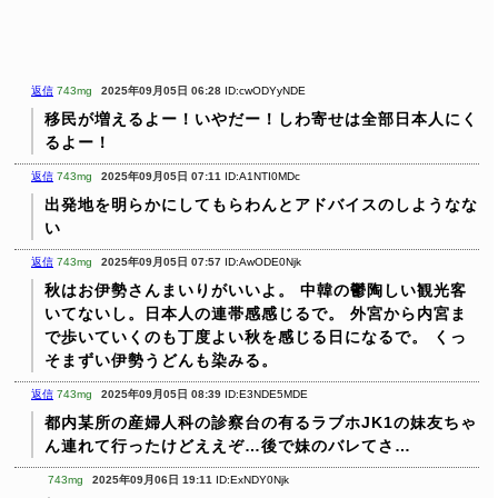
返信
743mg
2025年09月05日 06:28
ID:cwODYyNDE
移民が増えるよー！いやだー！しわ寄せは全部日本人にく
るよー！
返信
743mg
2025年09月05日 07:11
ID:A1NTI0MDc
出発地を明らかにしてもらわんとアドバイスのしようなな
い
返信
743mg
2025年09月05日 07:57
ID:AwODE0Njk
秋はお伊勢さんまいりがいいよ。
中韓の鬱陶しい観光客
いてないし。日本人の連帯感感じるで。
外宮から内宮ま
で歩いていくのも丁度よい秋を感じる日になるで。
くっ
そまずい伊勢うどんも染みる。
返信
743mg
2025年09月05日 08:39
ID:E3NDE5MDE
都内某所の産婦人科の診察台の有るラブホJK1の妹友ちゃ
ん連れて行ったけどええぞ…後で妹のバレてさ…
743mg
2025年09月06日 19:11
ID:ExNDY0Njk