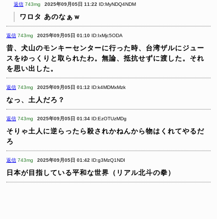
返信
743mg
2025年09月05日 11:22
ID:MyNDQ4NDM
ワロタ
あのなぁｗ
返信
743mg
2025年09月05日 01:10
ID:IxMjc5ODA
昔、犬山のモンキーセンターに行った時、台湾ザルにジュー
スをゆっくりと取られたわ。無論、抵抗せずに渡した。それ
を思い出した。
返信
743mg
2025年09月05日 01:12
ID:k4MDMxMzk
なっ、土人だろ？
返信
743mg
2025年09月05日 01:34
ID:EzOTUzMDg
そりゃ土人に逆らったら殺されかねんから物はくれてやるだ
ろ
返信
743mg
2025年09月05日 01:42
ID:g3MzQ1NDI
日本が目指している平和な世界（リアル北斗の拳）