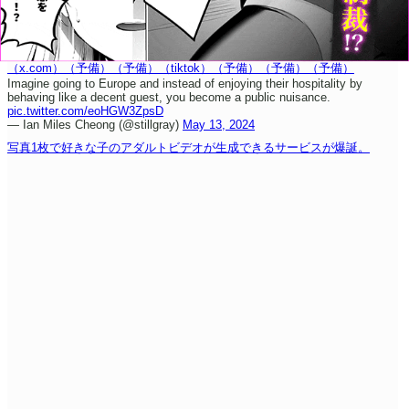
（x.com）
（予備）
（予備）
（tiktok）
（予備）
（予備）
（予備）
Imagine going to Europe and instead of enjoying their hospitality by
behaving like a decent guest, you become a public nuisance.
pic.twitter.com/eoHGW3ZpsD
— Ian Miles Cheong (@stillgray)
May 13, 2024
写真1枚で好きな子のアダルトビデオが生成できるサービスが爆誕。