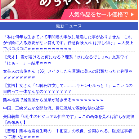
最新ニュース
「私は何年も生きていて車関連の事故に遭遇した事がありません、これ
が保険に入る必要がない答えです。任意保険入れ は押し付け」←大炎上
でボコボコにｗｗｗｗｗｗｗｗｗｗｗ
【天才】 雪が溶けると何になる？理系「水になるでしょw」文系ワイ
「はぁ～…」→結果ｗｗｗ
女芸人の吉住さん（36）メイクしたら普通に美人の部類だったと判明ｗ
ｗｗｗｗｗｗｗｗ
【驚愕】女さん「43億円注文して………キャンセルっと！」←こいつの
目的って一体なんなの？？？？？？？
熊本地震で居酒屋から温泉が湧き出るｗｗｗｗｗｗｗｗ
中国、三峡ダムが全開放流。長江流域で深刻な洪水被害
矢田萌華「6期生のビジュアル担当です」←この画像を見れば誰もが納得
【画像あり】
【悲報】熊本地震発生時の「手術室」の映像、公開される。医療従事者
って凄いなｗｗｗｗ