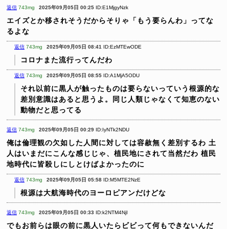
返信
743mg
2025年09月05日 00:25
ID:E1MjgyNzk
エイズとか移されそうだからそりゃ「もう要らんわ」ってな
るよな
返信
743mg
2025年09月05日 08:41
ID:EzMTEwODE
コロナまた流行ってんだわ
返信
743mg
2025年09月05日 08:55
ID:A1MjA5ODU
それ以前に黒人が触ったものは要らないっていう根源的な
差別意識はあると思うよ。同じ人類じゃなくて知恵のない
動物だと思ってる
返信
743mg
2025年09月05日 00:29
ID:IyNTk2NDU
俺は倫理観の欠如した人間に対しては容赦無く差別するわ
土
人はいまだにこんな感じじゃ、植民地にされて当然だわ
植民
地時代に皆殺しにしとけばよかったのに
返信
743mg
2025年09月05日 05:58
ID:M5MTE2NzE
根源は大航海時代のヨーロピアンだけどな
返信
743mg
2025年09月05日 00:33
ID:k2NTM4NjI
でもお前らは眼の前に黒人いたらビビって何もできないんだ