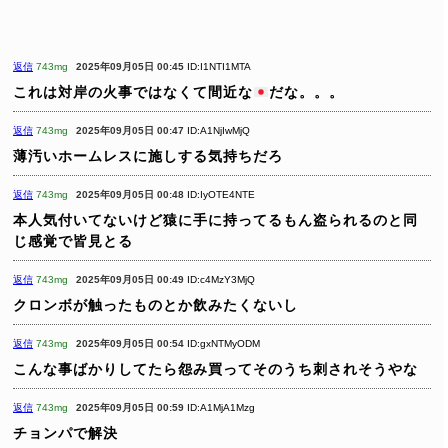
返信
743mg
2025年09月05日 00:45
ID:I1NTI1MTA
これは対岸の火事ではなくて間近な
だな。。。
返信
743mg
2025年09月05日 00:47
ID:A1NjIwMjQ
薄汚いホームレスに施しする気持ちだろ
返信
743mg
2025年09月05日 00:48
ID:IyOTE4NTE
本人気付いてないけど猿に手に持ってるもん盗られるのと同
じ感覚で皆見とる
返信
743mg
2025年09月05日 00:49
ID:c4MzY3MjQ
クロンボが触ったものとか飲みたくないし
返信
743mg
2025年09月05日 00:54
ID:gxNTMyODM
こんな事ばかりしてたら怨み買ってそのうち刺されそうやな
返信
743mg
2025年09月05日 00:59
ID:A1MjA1Mzg
チョンパで解決