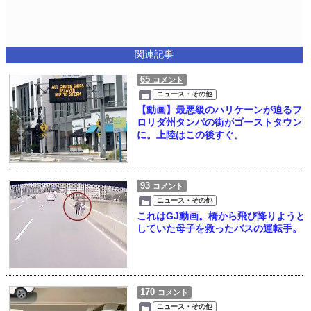
関連記事
65
コメント
ニュース・その他
【動画】最悪級のハリケーンが迫るフ
ロリダ州タンパの街がゴーストタウン
に。上陸はこの後すぐ。
93
コメント
ニュース・その他
これはGJ動画。橋から飛び降りようと
していた母子を救ったバスの運転手。
170
コメント
ニュース・その他