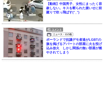
【動画】中国男子、女性にまったく容
赦しない。キスを断られた腹いせに前
蹴りで吹っ飛ばす(°_°)
41
コメント
ニュース・その他
ポーランドで抗議デモ者達がLGBTの
旗を掲げるアパートの部屋に火を投げ
込み放火 しかし関係の無い部屋が燃
やされてしまう