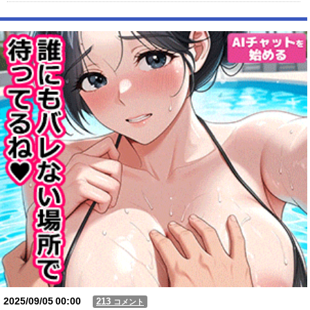
【動画】 町の中華料理屋さん、娘の採用で人気店になってしまう
【動画】USJの禁止エリアに子どもたちが続々乱入 → スタッフが注意し
ても止まらない事態に
Powered by livedoor 相互RSS
2025/09/05
00:00
213
コメント