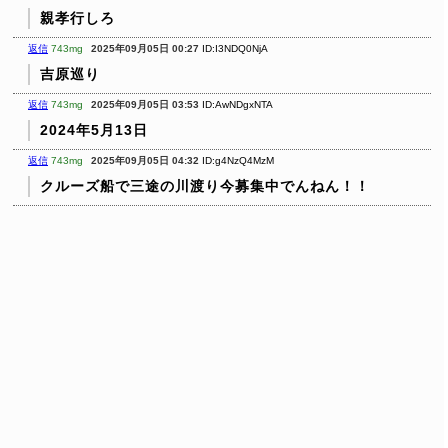
親孝行しろ
返信
743mg
2025年09月05日 00:27
ID:I3NDQ0NjA
吉原巡り
返信
743mg
2025年09月05日 03:53
ID:AwNDgxNTA
2024年5月13日
返信
743mg
2025年09月05日 04:32
ID:g4NzQ4MzM
クルーズ船で三途の川渡り今募集中でんねん！！