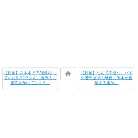
【動画】六本木でPV撮影をし
【動画】なんて不運な。バイ
ていたK-POPさん、通行人に
ク後部座席の母親に倒木が直
迷惑をかけてしまう。
撃する事故。