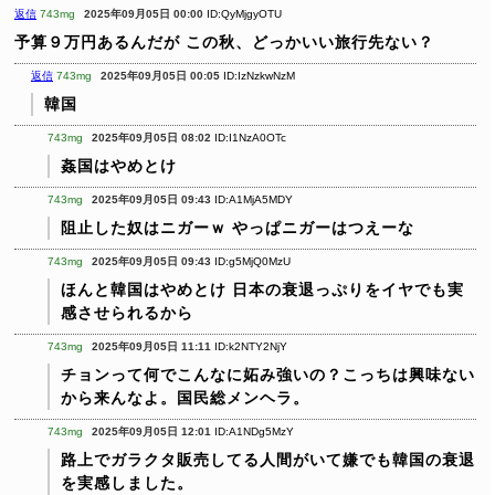
返信
743mg
2025年09月05日 00:00
ID:QyMjgyOTU
予算９万円あるんだが
この秋、どっかいい旅行先ない？
返信
743mg
2025年09月05日 00:05
ID:IzNzkwNzM
韓国
743mg
2025年09月05日 08:02
ID:I1NzA0OTc
姦国はやめとけ
743mg
2025年09月05日 09:43
ID:A1MjA5MDY
阻止した奴はニガーｗ
やっぱニガーはつえーな
743mg
2025年09月05日 09:43
ID:g5MjQ0MzU
ほんと韓国はやめとけ
日本の衰退っぷりをイヤでも実
感させられるから
743mg
2025年09月05日 11:11
ID:k2NTY2NjY
チョンって何でこんなに妬み強いの？こっちは興味ない
から来んなよ。国民総メンヘラ。
743mg
2025年09月05日 12:01
ID:A1NDg5MzY
路上でガラクタ販売してる人間がいて嫌でも韓国の衰退
を実感しました。