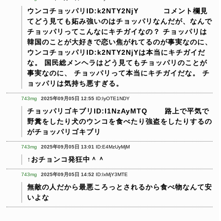
ウンコチョッパリID:k2NTY2NjY
コメント欄見
てどう見ても妬み強いのはチョッパリなんだが、なんで
チョッパリってこんなにキチガイなの？
チョッパリは
韓国のことが大好きで恋い焦がれてるのが事実なのに、
ウンコチョッパリID:k2NTY2NjYは本当にキチガイだ
な。
国民総メンヘラはどう見てもチョッパリのことが
事実なのに、
チョッパリって本当にキチガイだな。
チ
ョッパリは気持ち悪すぎる。
743mg
2025年09月05日 12:55
ID:IyOTE1NDY
チョッパリゴキブリID:I1NzAyMTQ
路上で平気で
野糞をしたり犬のウンコを食べたり強盗をしたりするの
がチョッパリゴキブリ
743mg
2025年09月05日 13:01
ID:E4MzUyMjM
↑おチョンコ発狂中＾＾
743mg
2025年09月05日 14:52
ID:IxMjY3MTE
無敵の人だから最悪ころっとされるから食べ物なんて安
いよな