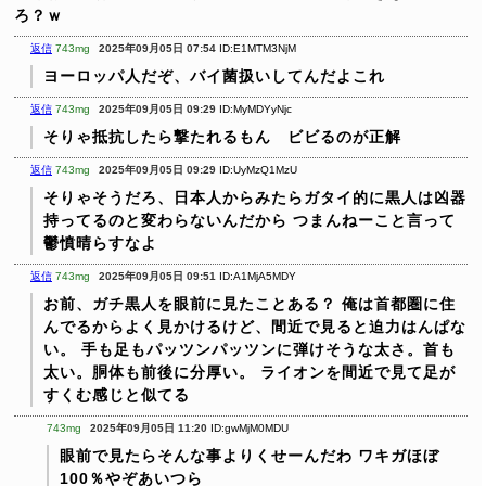
ろ？ｗ
返信
743mg
2025年09月05日 07:54
ID:E1MTM3NjM
ヨーロッパ人だぞ、バイ菌扱いしてんだよこれ
返信
743mg
2025年09月05日 09:29
ID:MyMDYyNjc
そりゃ抵抗したら撃たれるもん ビビるのが正解
返信
743mg
2025年09月05日 09:29
ID:UyMzQ1MzU
そりゃそうだろ、日本人からみたらガタイ的に黒人は凶器
持ってるのと変わらないんだから
つまんねーこと言って
鬱憤晴らすなよ
返信
743mg
2025年09月05日 09:51
ID:A1MjA5MDY
お前、ガチ黒人を眼前に見たことある？
俺は首都圏に住
んでるからよく見かけるけど、間近で見ると迫力はんぱな
い。
手も足もパッツンパッツンに弾けそうな太さ。首も
太い。胴体も前後に分厚い。
ライオンを間近で見て足が
すくむ感じと似てる
743mg
2025年09月05日 11:20
ID:gwMjM0MDU
眼前で見たらそんな事よりくせーんだわ
ワキガほぼ
100％やぞあいつら