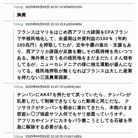
743mg
2025年09月05日 20:57
ID:M5MDI5ODA
胸糞
743mg
2025年09月05日 22:15
ID:EyNDI4MDM
フランスはマリをはじめ西アフリカ諸国をCFAフラン
で半植民地化して、全盛期は外貨利益の100％（年約
100兆円）を搾取してたが、近年中露の進出・支援もあ
り、西アフリカ諸国が反旗を翻しその既得権を失いつつ
ある。海外県と言う名の植民地をまだまだたくさん領有
してるが、ニューカレドニアの様に独立運動が盛んにな
ってる。植民地搾取が無くなればフランスは大した産業
を持たない三流農業国家。
743mg
2025年09月06日 11:07
ID:UyMDEyNjU
チンパンにAK47を持たせて笑っていたら、チンパンが
乱射しだして制御できなくなった動画と同じだな。
ク
ソサヨクがチンパンを都会に連れてきたら、本能のまま
窃盗レ◯プ強盗サツ人何でもヤリ放題っていうオチ。
アフリカやインドにカネをバラ撒こうとしてる石破を早
急に駆除する必要がある。
743mg
2025年09月06日 12:16
ID:U1MzYxMDk