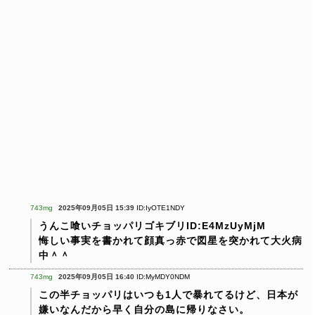
743mg
2025年09月05日 15:39
ID:IyOTE1NDY
うんこ喰いチョッパリゴキブリID:E4MzUyMjM
悔しい事実を書かれて顔真っ赤で図星を突かれて大火病
中＾＾
743mg
2025年09月05日 16:40
ID:MyMDY0NDM
この半チョッパリはいつも1人で暴れてるけど、日本が
嫌いなんだから早く自分の島に帰りなさい。