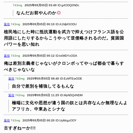
743mg
2025年09月05日 03:40
ID:g4ODQ0NDc
なんだお前やんのか
返信
743mg
2025年09月05日 00:10
ID:A1MjA5ODU
植民地にした時に抵抗運動を武力で抑えつけフランス語を公
用語にしたりするからこうやって逆侵略されるのだ。貧困国
パワーを思い知れ
返信
743mg
2025年09月05日 00:12
ID:k4MDYxODA
俺は差別主義者じゃないがクロンボってやっぱ都会で暮らす
べきじゃないな
返信
743mg
2025年09月05日 08:40
ID:EzMTEwODE
自分で差別を補強してるもんな
返信
743mg
2025年09月05日 11:25
ID:MyNDQ4NDM
極端に文化や思想が違う国の奴とは共存なんか無理なんよ
アフリカ、中東あとシナな
返信
743mg
2025年09月05日 00:20
ID:UyMzgzODY
古すぎねーか!!!