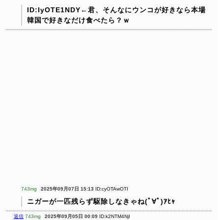
ID:IyOTE1NDY←君、そんなにウンコが好きなら本場
韓国で好きなだけ食べたら？ｗ
743mg
2025年09月07日 15:13
ID:cyOTAwOTI
ニガーが一匹残らず駆除しなきゃね(ﾟ∀ﾟ)ｱﾋｬ
返信
743mg
2025年09月05日 00:09
ID:k2NTM4NjI