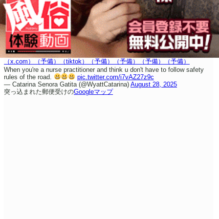
（x.com）
（予備）
（tiktok）
（予備）
（予備）
（予備）
（予備）
When you're a nurse practitioner and think u don't have to follow safety
rules of the road.
pic.twitter.com/i7vAZ27z9c
— Catarina Senora Gatita (@WyattCatarina)
August 28, 2025
突っ込まれた郵便受けの
Googleマップ