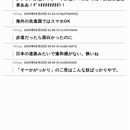
者ああ！ｷﾞｬｵｵｵｵｵｵｵｵﾝ！
743mg
2025年08月29日 01:24
ID:MyNTM4NDQ
海外の先進国ではスマホOK
743mg
2025年08月29日 01:38
ID:A1NTA2MzM
歩道だったら面白かったのに
743mg
2025年08月29日 06:03
ID:AxMjYwMTQ
日本の道路みたいで違和感がない。狭いね
743mg
2025年08月29日 08:39
ID:AxNDI4NDM
「そーかがっかり」の二世はこんな奴ばっかりやで。