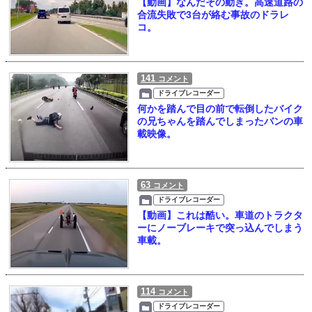
【動画】なんだその動き。高速道路の
合流失敗で3台が絡む事故のドラレ
コ。
141
コメント
ドライブレコーダー
何かを踏んで目の前で転倒したバイク
の兄ちゃんを踏んでしまったバンの車
載映像。
63
コメント
ドライブレコーダー
【動画】これは酷い。車道のトラクタ
ーにノーブレーキで突っ込んでしまう
車載。
114
コメント
ドライブレコーダー