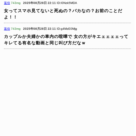
返信
743mg
2025年08月28日 22:11
ID:I0Nzk5MDA
女ってスマホ見てないと死ぬの？バカなの？お前のことだ
よ！！
返信
743mg
2025年08月28日 22:11
ID:g4MzE0Mjg
カップルか夫婦かの車内の喧嘩で
女の方がキエェェェェって
キレてる有名な動画と同じ叫び方だなｗ