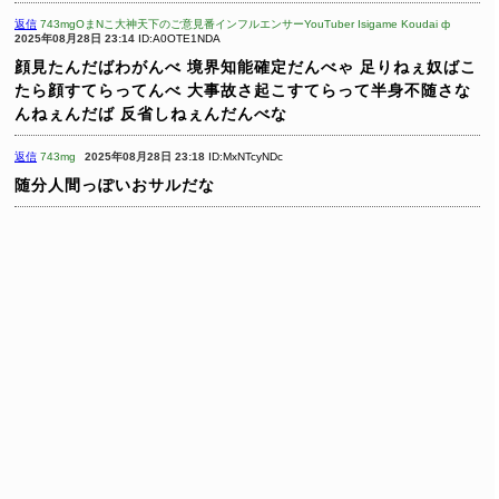
返信
743mgOまNこ大神天下のご意見番インフルエンサーYouTuber Isigame Koudai ф
2025年08月28日 23:14
ID:A0OTE1NDA
顔見たんだばわがんべ
境界知能確定だんべゃ
足りねぇ奴ばこ
たら顔すてらってんべ
大事故さ起こすてらって半身不随さな
んねぇんだば
反省しねぇんだんべな
返信
743mg
2025年08月28日 23:18
ID:MxNTcyNDc
随分人間っぽいおサルだな