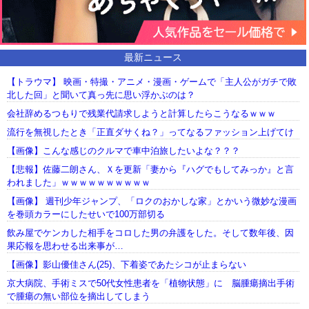
最新ニュース
【トラウマ】 映画・特撮・アニメ・漫画・ゲームで「主人公がガチで敗
北した回」と聞いて真っ先に思い浮かぶのは？
会社辞めるつもりで残業代請求しようと計算したらこうなるｗｗｗ
流行を無視したとき「正直ダサくね？」ってなるファッション上げてけ
【画像】こんな感じのクルマで車中泊旅したいよな？？？
【悲報】佐藤二朗さん、Ｘを更新「妻から『ハグでもしてみっか』と言
われました」ｗｗｗｗｗｗｗｗｗｗ
【画像】 週刊少年ジャンプ、「ロクのおかしな家」とかいう微妙な漫画
を巻頭カラーにしたせいで100万部切る
飲み屋でケンカした相手をコロした男の弁護をした。そして数年後、因
果応報を思わせる出来事が…
【画像】影山優佳さん(25)、下着姿であたシコが止まらない
京大病院、手術ミスで50代女性患者を「植物状態」に 脳腫瘍摘出手術
で腫瘍の無い部位を摘出してしまう