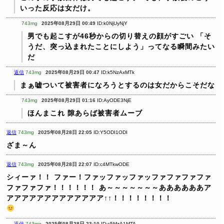
いった反応は女だけ。
743mg
2025年08月29日 00:49
ID:k0NjUyNjY
男でも起こすが46秒からの切り替えの顔がすごい
「そ
うだ、突っ込まれたことにしよう」ってなる瞬間みたい
だ
返信
743mg
2025年08月29日 00:47
ID:k5NzAxMTk
まぁ嘘ついて被害者になろうとするのは女だからこそだな
743mg
2025年08月29日 01:16
ID:AyODE3NjE
ほんまこれ
隙あらば被害者ムーブ
返信
743mg
2025年08月28日 22:05
ID:Y5ODI1ODI
ざま～ん
返信
743mg
2025年08月28日 22:07
ID:c4MTkwODE
シィーァ！！
ファー！ファッファッファッファファファファ
ファファファ！！！！！！
あ～～～～～～～ああああああア
アアアアアアアアアアアアア↑↑！！！！！！！！
返信
743mg
2025年08月28日 23:10
ID:c5MzA1MTA