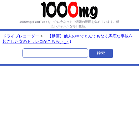
1000mgはYouTubeを中心に今ネットで話題の動画を集めています。
幅
広いジャンルを毎日更新。
ドライブレコーダー
>
【動画】他人の車でとんでもなく馬鹿な事故を
起こした女のドラレコがこちら(´･_･`)