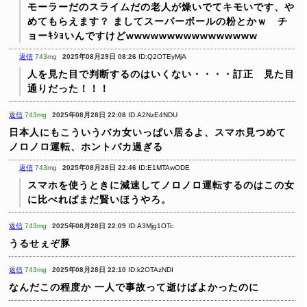
モーラーだのスライムだの老人が燥いでてキモいです、や
めてもらえます？
ましてスーパーボールの粉とかｗ チ
ョーｷｼｮいんですけどwwwwwwwwwwwwwwww
返信
743mg
2025年08月29日 08:26
ID:Q2OTEyMjA
人を見た目で判断するのはいくない・・・・訂正 見た目
通りだった！！！
返信
743mg
2025年08月28日 22:08
ID:A2NzE4NDU
日本人にもこういうバカ女いっぱい居るよ、スマホ見つめて
ノロノロ運転、ホントバカ過ぎる
返信
743mg
2025年08月28日 22:46
ID:E1MTAwODE
スマホを使うときに減速してノロノロ運転するのはこの女
に比べればまだ賢いほうやろ。
返信
743mg
2025年08月28日 22:09
ID:A3Mjg1OTc
うるせぇぞ豚
返信
743mg
2025年08月28日 22:10
ID:k2OTAzNDI
なんだこの程度か
一人で事故って逝けばよかったのに