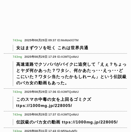
743mg
2025年08月29日 09:37
ID:MxMzk0OTM
女はまずウソを吐く
これは世界共通
743mg
2025年08月29日 17:29
ID:A3MTQxMzU
高速道路でクソババがバイクに追突して「えぇ？ちょっ
とヤダ何かあった？ワタシ、何かあたっ･･･えっ･･･ど
こにいた？ワタシ当たったかもしれーん」という伝説級
のバカ女の動画もあった。
743mg
2025年08月29日 17:36
ID:A3MTQxMzU
このスマホ中毒の女を上回るゴミクズ
ttps://1000mg.jp/228005/
743mg
2025年08月29日 17:37
ID:A3MTQxMzU
伝説級のバカ女の動画
ttps://1000mg.jp/228005/
743mg
2025年08月31日 17:43
ID:M5NzAyMTc