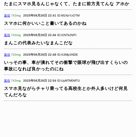
たまにスマホ見るんじゃなくて、たまに前方見てんな
アホか
返信
743mg
2025年08月28日 22:41
ID:M1NzYzOTM
スマホに何かいいこと書いてあるのかね
返信
743mg
2025年08月28日 22:46
ID:I2NTk2MTI
まんこの代表みたいなまんこだな
返信
743mg
2025年08月28日 22:48
ID:A3Mjc0NDE
いっその事、車が潰れてその衝撃で眼球が飛び出すくらいの
事故になれば良かったのにね
返信
743mg
2025年08月28日 22:54
ID:UyMTM0MTU
スマホ見ながらチャリ乗ってる高校生とか外人多いけど何見
てんだろな