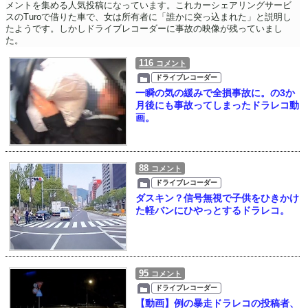
メントを集める人気投稿になっています。これカーシェアリングサービ
スのTuroで借りた車で、女は所有者に「誰かに突っ込まれた」と説明し
たようです。しかしドライブレコーダーに事故の映像が残っていまし
た。
116
コメント
ドライブレコーダー
一瞬の気の緩みで全損事故に。の3か
月後にも事故ってしまったドラレコ動
画。
88
コメント
ドライブレコーダー
ダスキン？信号無視で子供をひきかけ
た軽バンにひやっとするドラレコ。
95
コメント
ドライブレコーダー
【動画】例の暴走ドラレコの投稿者、