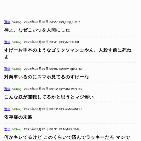
返信
743mg
2025年08月28日 23:27
ID:Q0NjQ3MTc
神よ、なぜこいつを人間にした
返信
743mg
2025年08月28日 23:41
ID:kyNzc1ODI
すげーお手本のようなゴミクソマンコやん、人殺す前に死ね
よ
返信
743mg
2025年08月29日 00:06
ID:AxMTgxOTM
対向車いるのにスマホ見てるのすげーな
返信
743mg
2025年08月29日 00:12
ID:Y3MDM2OTk
こんな奴が運転してるかと思うとマジ怖い
返信
743mg
2025年08月29日 00:12
ID:EwMzk4NDU
依存症の末路
返信
743mg
2025年08月29日 00:31
ID:MyMDc3Mjk
何かキレてるけど
このくらいで済んでラッキーだろ
マジで