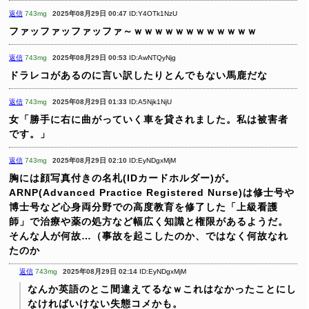
返信
743mg
2025年08月29日 00:47
ID:Y4OTk1NzU
ファッファッファッファ～ｗｗｗｗｗｗｗｗｗｗｗｗ
返信
743mg
2025年08月29日 00:53
ID:AwNTQyNjg
ドラレコがあるのに言い訳したりとんでもない馬鹿だな
返信
743mg
2025年08月29日 01:33
ID:A5Njk1NjU
女「勝手に右に曲がっていく車を貸されました。私は被害者
です。」
返信
743mg
2025年08月29日 02:10
ID:EyNDgxMjM
胸には顔写真付きの名札(IDカードホルダー)が。
ARNP(Advanced Practice Registered Nurse)は修士号や
博士号など心身両分野での高度教育を修了した「上級看護
師」で治療や薬の処方など幅広く知識と権限があるようだ。
そんな人が何故…（事故を起こしたのか、ではなく何故なれ
たのか
返信
743mg
2025年08月29日 02:14
ID:EyNDgxMjM
なんか英語のとこ間違えてるなｗこれはなかったことにし
なければいけない失態コメかも。