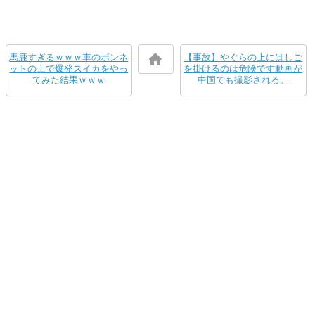
馬鹿すぎるｗｗｗ車のボンネ
【事故】やぐらの上にはしご
ットの上で爆発スイカをやっ
を掛けるのは危険です動画が
てみた結果ｗｗｗ
中国でも撮影される。