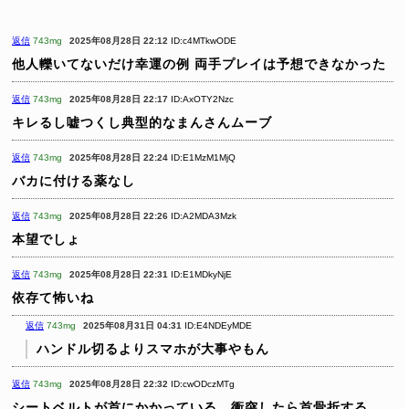
返信
743mg
2025年08月28日 22:12
ID:c4MTkwODE
他人轢いてないだけ幸運の例
両手プレイは予想できなかった
返信
743mg
2025年08月28日 22:17
ID:AxOTY2Nzc
キレるし嘘つくし典型的なまんさんムーブ
返信
743mg
2025年08月28日 22:24
ID:E1MzM1MjQ
バカに付ける薬なし
返信
743mg
2025年08月28日 22:26
ID:A2MDA3Mzk
本望でしょ
返信
743mg
2025年08月28日 22:31
ID:E1MDkyNjE
依存て怖いね
返信
743mg
2025年08月31日 04:31
ID:E4NDEyMDE
ハンドル切るよりスマホが大事やもん
返信
743mg
2025年08月28日 22:32
ID:cwODczMTg
シートベルトが首にかかっている。衝突したら首骨折する