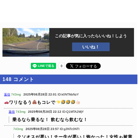
この記事が気に入ったら
いいね！しよう
いいね！
148
コメント
返信
743mg
2025年08月28日 22:01
ID:k0NTMzNzY
ワリなるう
もコレで
️
返信
743mg
2025年08月28日 22:12
ID:Q1MTA2MjY
乗るなら乗るな！
飲むなら飲むな！
743mg
2025年08月28日 23:57
ID:g3NTc0NTI
クソオスが悪い！チー牛が悪い！怖かった！女性ゎ被害