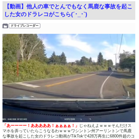
【動画】他人の車でとんでもなく馬鹿な事故を起こ
した女のドラレコがこちら(´･_･`)
ドライブレコーダー
「あーーーー！あああああ！ぁぁぁぁ！」
じゃねえよｗｗｗそんだけス
マホを弄っていたらこうなるわｗｗｗワシントン州アーリントンで馬鹿
な事故を起こした女のドラレコ動画がTikTokで428万再生に6800件超のコ