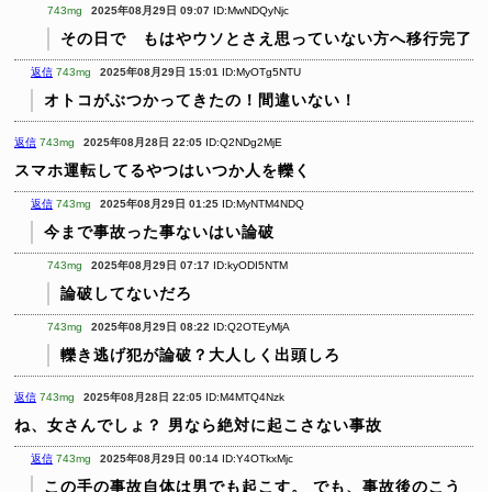
743mg
2025年08月29日 09:07
ID:MwNDQyNjc
その日で もはやウソとさえ思っていない方へ移行完了
返信
743mg
2025年08月29日 15:01
ID:MyOTg5NTU
オトコがぶつかってきたの！間違いない！
返信
743mg
2025年08月28日 22:05
ID:Q2NDg2MjE
スマホ運転してるやつはいつか人を轢く
返信
743mg
2025年08月29日 01:25
ID:MyNTM4NDQ
今まで事故った事ないはい論破
743mg
2025年08月29日 07:17
ID:kyODI5NTM
論破してないだろ
743mg
2025年08月29日 08:22
ID:Q2OTEyMjA
轢き逃げ犯が論破？大人しく出頭しろ
返信
743mg
2025年08月28日 22:05
ID:M4MTQ4Nzk
ね、女さんでしょ？
男なら絶対に起こさない事故
返信
743mg
2025年08月29日 00:14
ID:Y4OTkxMjc
この手の事故自体は男でも起こす。
でも、事故後のこう