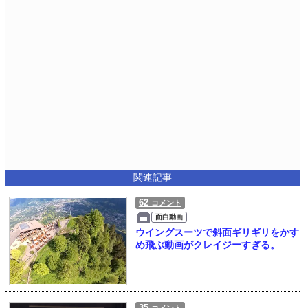
関連記事
62
コメント
面白動画
ウイングスーツで斜面ギリギリをかす
め飛ぶ動画がクレイジーすぎる。
35