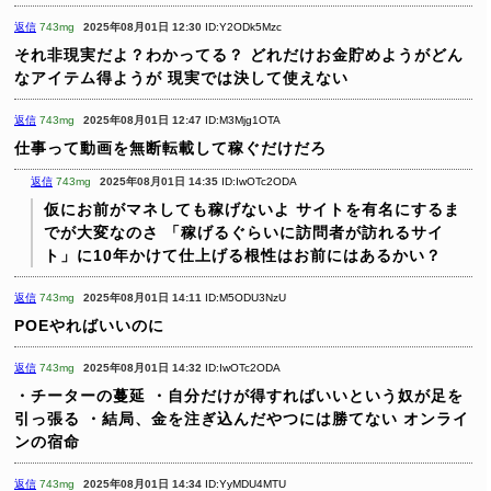
返信
743mg
2025年08月01日 12:30
ID:Y2ODk5Mzc
それ非現実だよ？わかってる？
どれだけお金貯めようがどん
なアイテム得ようが
現実では決して使えない
返信
743mg
2025年08月01日 12:47
ID:M3Mjg1OTA
仕事って動画を無断転載して稼ぐだけだろ
返信
743mg
2025年08月01日 14:35
ID:IwOTc2ODA
仮にお前がマネしても稼げないよ
サイトを有名にするま
でが大変なのさ
「稼げるぐらいに訪問者が訪れるサイ
ト」に10年かけて仕上げる根性はお前にはあるかい？
返信
743mg
2025年08月01日 14:11
ID:M5ODU3NzU
POEやればいいのに
返信
743mg
2025年08月01日 14:32
ID:IwOTc2ODA
・チーターの蔓延
・自分だけが得すればいいという奴が足を
引っ張る
・結局、金を注ぎ込んだやつには勝てない
オンライ
ンの宿命
返信
743mg
2025年08月01日 14:34
ID:YyMDU4MTU