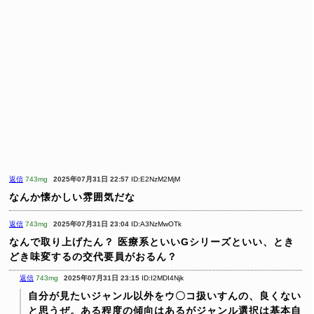
返信
743mg
2025年07月31日 22:57
ID:E2NzM2MjM
なんか懐かしい雰囲気だな
返信
743mg
2025年07月31日 23:04
ID:A3NzMwOTk
なんで取り上げたん？
医療系といいGシリーズといい、とき
どき味変するの交代要員がおるん？
返信
743mg
2025年07月31日 23:15
ID:I2MDI4Njk
自分が見たいジャンル以外をウ〇コ扱いすんの、良くない
と思うぜ。ある程度の傾向はあるがジャンル選択は基本自