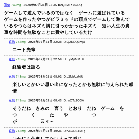
返信
743mg
2025年07月31日 22:36
ID:Q3MTY0ODQ
ゲームして遊んでいるのではなく ゲームに遊ばれている
ゲームを作ったやつがピラミッドの頂点でゲームして遊んで
いるやつらはネズミ講に引っかかったネズミ 短い人生の貴
重な時間を無駄なことに費やしているだけ
返信
743mg
2025年07月31日 22:38
ID:Q2NDQ3MjU
ニート先輩
返信
743mg
2025年07月31日 22:56
ID:EyMjMzMTU
経験者は語る
返信
743mg
2025年08月01日 08:02
ID:c2MzUzMjU
楽しいとかいい思い出になったとかも無駄に与えられた感
情
返信
743mg
2025年08月01日 08:43
ID:IwOTc2ODA
そうだね きみの 言う とおり だね ゲーム を
つ く た や つ
が 云々～
返信
743mg
2025年08月01日 10:36
ID:A4ODE4MTg
いかにも仕事してない人って感じ