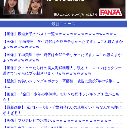
最新ニュース
【画像】坂道女子のバスト一覧ｗｗｗｗｗｗｗｗｗｗｗｗwｗｗｗｗ
【画像】 宇垣美里「学生時代は全然モテなかったです」←これほんまか
ぁ？w w w w w w w w
【画像】宇垣美里「学生時代は全然モテなかったです」←これほんまか
ぁ？w w w w w w w w
【画像】タトゥーだらけの美人海鮮料理人、現る！！←コレはセクシー
過ぎてワイらにブッ刺さりまくりw w w w w w w w w
【緊急】お笑いジャングルポケット斉藤慎二被告に懲役7年の求刑←こ
れ…
【画像】 『金田一少年の事件簿』で好きな死体ランキング１位がこち
ら！
【最新画像】 元バレー代表・狩野舞子(38)の現在がいくらなんでも即ハ
ボすぎる！
【画像】フジテレビで水着JKｗｗｗｗｗｗｗｗｗｗｗｗｗｗｗｗ