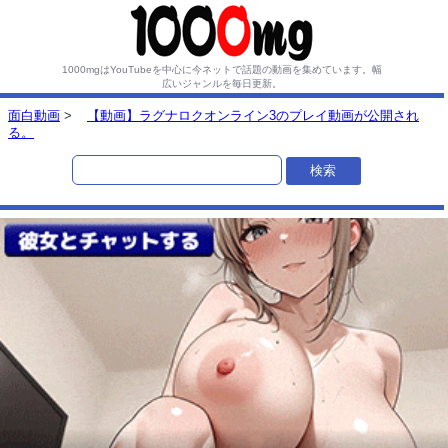
1000mgはYouTubeを中心に今ネットで話題の動画を集めています。
幅
広いジャンルを毎日更新。
面白動画
>
【動画】ラグナロクオンライン3のプレイ動画が公開され
る。