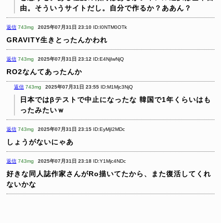
由。そういうサイトだし。自分で作るか？ああん？
返信
743mg
2025年07月31日 23:10
ID:I0NTM0OTk
GRAVITY生きとったんかわれ
返信
743mg
2025年07月31日 23:12
ID:E4NjIwNjQ
RO2なんてあったんか
返信
743mg
2025年07月31日 23:55
ID:M1Mjc3NjQ
日本ではβテストで中止になったな
韓国で1年くらいはも
ったみたいｗ
返信
743mg
2025年07月31日 23:15
ID:EyMjI2MDc
しょうがないにゃあ
返信
743mg
2025年07月31日 23:18
ID:Y1Mjc4NDc
好きな同人誌作家さんがRo描いてたから、また復活してくれ
ないかな