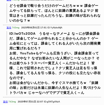
どうせ課金で殴り合うだけのゲームだろｗｗｗ
課金ゲー
ムやってる奴らって、ほんとに奴隷の素質あるよマジ
前
世はきっと奴隷だったんだろうな。奴隷の味が忘れられな
いのかな？ｗ
返信
743mg
2025年08月01日 17:01
ID:YyNzkxMjA
ID:IwOTc2ODA うるせ～なテメーよ
な～にが課金課金
だ、課金してゲームが作られること分からんのか？
ゲー
ム会社にとっては、課金してくれる人がいたら次の開発費
用に繋げれるだろ？
お前、YouTubeもゲームも広告うざい、課金課金言って
るんだやな？
なぜお前みたいな人間がこーなったか？
そ
れは超ウルトラスーパー貧乏人く～んだからだよ！
皆
様、これで証明されたでしょ？クソ貧乏人は足を引っ張
る、課金してる人を引っ張る、クソの役にも立たない存在
なのです。
お前は金がないんだから、今すぐスマホ捨てろｗ
「奴隷
の味」お前だけは永遠に奴隷の人生なんだよ！気づけウル
トラバカｗ
じゃーなハゲでデブで貧乏人く～ん
返信
743mg
2025年07月31日 22:07
ID:g5NTg4NzA