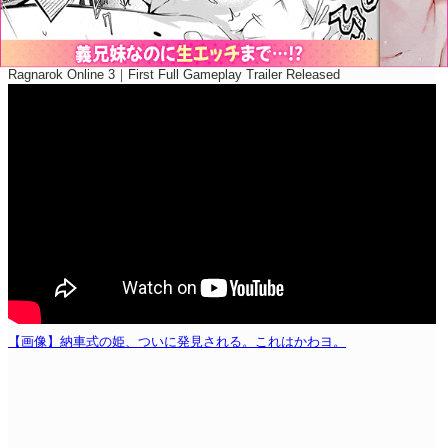
Ragnarok Online 3｜First Full Gameplay Trailer Released
【画像】納車式の姫、ついに発見される。これはかわヨ。