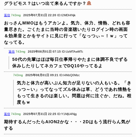
グラビモス？はいつ出て来るんですか？
返信
743mg
2025年07月31日 22:20
ID:I2MDI4Njk
おっさんMMOはもうアカンよ。気力、体力、情熱、どれも容
量尽きた。ごくたまに当時の音楽聴いたりログイン時の画面
＆効果音とかをサイトに見に行って「なっつぃ～！ｗ」って
なってる。
返信
743mg
2025年08月01日 07:15
ID:UzMTAwMTc
50代の先輩はほぼ毎日仕事帰りやたまに体調不良でずる
休みしたりしてネカフェでDQ10やってるよ
743mg
2025年08月01日 09:21
ID:I4MzQ0Mzc
気力と体力が高いぶん知力が足りないの人もいる。「き
っつ～い」ってなってズル休みは草、どうであれ情熱を
もって生きるのは楽しい。問題は何に注ぐか、だね。程
度もｗ
返信
743mg
2025年07月31日 22:25
ID:Y1MjU4Njg
期待するんだったらAION2かな・・・2Dはもう流行らん気が
する