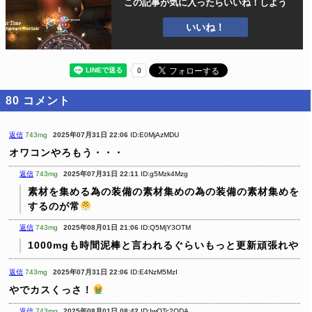
この記事が気に入ったら
いいね！しよう
いいね！
80
コメント
返信
743mg
2025年07月31日 22:06
ID:E0MjAzMDU
オワコンやろもう・・・
返信
743mg
2025年07月31日 22:11
ID:g5Mzk4Mzg
素材を集める為の装備の素材集めの為の装備の素材集めを
するのが常
返信
743mg
2025年08月01日 21:06
ID:Q5MjY3OTM
1000mgも時間泥棒と言われるぐらいもっと更新頑張れや
返信
743mg
2025年07月31日 22:06
ID:E4NzM5MzI
やでカスくっさ！
返信
743mg
2025年08月01日 08:42
ID:IwOTc2ODA