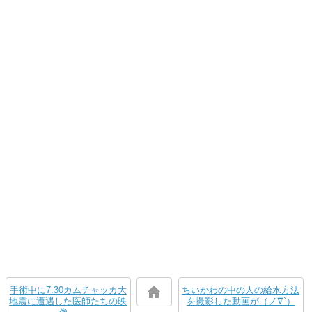
手術中に7.30カムチャッカ大
ちいかわの中の人の給水方法
地震に遭遇した医師たちの映
を撮影した動画が（ノ∇`）