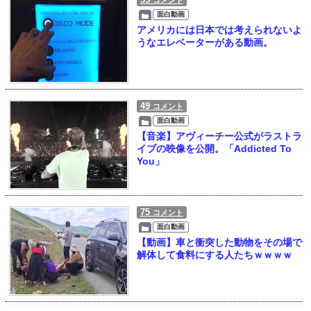
コメント
面白動画
アメリカには日本では考えられないよ
うなエレベーターがある動画。
49
コメント
面白動画
【音楽】アヴィーチー公式がラストラ
イブの映像を公開。「Addicted To
You」
75
コメント
面白動画
【動画】車と衝突した動物をその場で
解体して食料にする人たちｗｗｗｗ