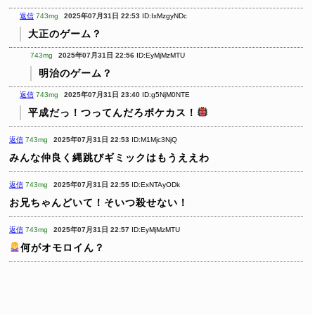
返信
743mg
2025年07月31日 22:53
ID:IxMzgyNDc
大正のゲーム？
743mg
2025年07月31日 22:56
ID:EyMjMzMTU
明治のゲーム？
返信
743mg
2025年07月31日 23:40
ID:g5NjM0NTE
平成だっ！つってんだろボケカス！
返信
743mg
2025年07月31日 22:53
ID:M1Mjc3NjQ
みんな仲良く縄跳びギミックはもうええわ
返信
743mg
2025年07月31日 22:55
ID:ExNTAyODk
お兄ちゃんどいて！そいつ殺せない！
返信
743mg
2025年07月31日 22:57
ID:EyMjMzMTU
何がオモロイん？