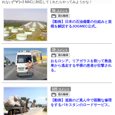
れない(*°∀°)=3 MACに対応してくれたらやってみようかな！
56
コメント
面白動画
【動画】日本の石油備蓄の仕組みと規
模を解説するJOGMEC公式。
39
コメント
面白動画
おもロシア。リアガラスを割って救急
車から逃走する半裸の患者が目撃され
る。
105
コメント
面白動画
【動画】道路のど真ん中で困難な修理
をするパキスタンのロードサービス。