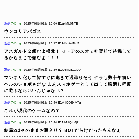
返信
743mg
2025年08月01日 10:00
ID:gyMjc0NTE
ウンコリアパゴス
返信
743mg
2025年08月01日 10:17
ID:I4MzA4NzM
アスガルド２頼むよ根糞！
セトアのスオミ神官前で待機して
るからまじで頼むよ！！！
返信
743mg
2025年08月01日 10:30
ID:Q2MDI1ODU
マンネリ化して皆すぐに飽きて過疎りそう
グラも数十年前レ
ベルのショボさだな
まあスマホゲーとして出して暇潰し程度
に遊ぶならいいんじゃない？
返信
743mg
2025年08月01日 10:40
ID:A4ODE4MTg
これが現代のゲームなの？
返信
743mg
2025年08月01日 10:46
ID:MyMjQ4MjE
結局2はそのままお蔵入り？
BOTだらけだったもんなぁ