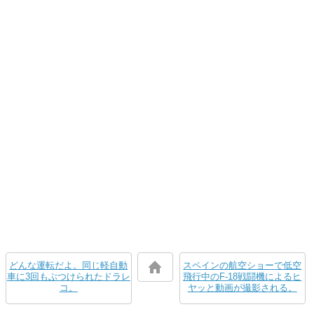
どんな運転だよ。同じ軽自動
スペインの航空ショーで低空
車に3回もぶつけられたドラレ
飛行中のF-18戦闘機によるヒ
コ。
ヤッと動画が撮影される。