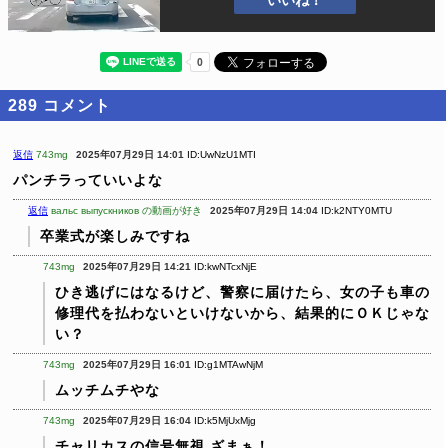
いいね！
289
コメント
返信
743mg
2025年07月29日 14:01
ID:UwNzU1MTI
パンチラっていいよな
返信
вальс выпускников の動画が好き
2025年07月29日 14:04
ID:k2NTY0MTU
卒業式が楽しみですね
743mg
2025年07月29日 14:21
ID:kwNTcxNjE
ひき逃げにはなるけど、警察に届けたら、女の子も車の
修理代を払わないといけないから、結果的にＯＫじゃな
い？
743mg
2025年07月29日 16:01
ID:g1MTAwNjM
ムッチムチやな
743mg
2025年07月29日 16:04
ID:k5MjUxMjg
チャリカスの信号無視
ざまぁ！