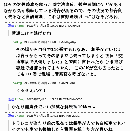
はその対処義務を怠った道交法違反。被害者側にケガがあり
ながら気が動転している場合があるので、その状況で都合良
く去るなど言語道断。これは書類送検以上にはなるだろね。
返信
743mg
2025年07月29日 15:00
ID:Y2NDc5MDE
普通にひき逃げだね
743mg
2025年07月29日 19:58
ID:MxMTg4Njk
その場から自分で110番するわなあ。
相手がだいじょ
ぶ言うからってそのまま立ち去ってしまうと
後日「交
通事故で負傷しました」と警察に言われたら
ひき逃げ
容疑で逮捕されてまうやん。
このJKが立ち去ったとし
ても110番で現場に警察官を呼ばないと。
743mg
2025年07月29日 20:50
ID:I4MzI3MDk
うるせえハゲ！
返信
743mg
2025年07月29日 15:03
ID:Q2MDMwOTY
かなり無責任でいい加減な解説
10匹ｗｗ
返信
743mg
2025年07月29日 17:31
ID:AxNzgyMDE
ドラレコが当たり前の現在では相手が人でも自転車でもバ
イクでも車でも接触したら警察を通した方が良いね