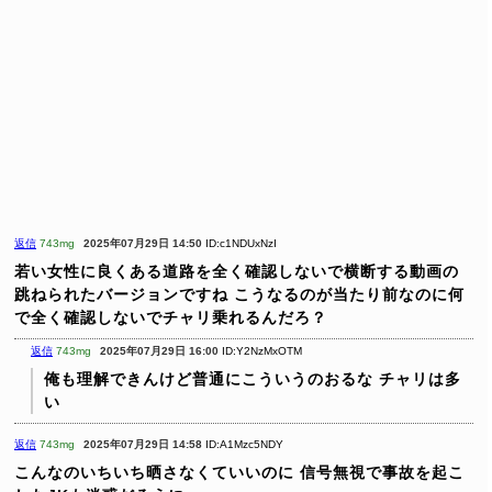
返信
743mg
2025年07月29日 14:50
ID:c1NDUxNzI
若い女性に良くある道路を全く確認しないで横断する動画の
跳ねられたバージョンですね
こうなるのが当たり前なのに何
で全く確認しないでチャリ乗れるんだろ？
返信
743mg
2025年07月29日 16:00
ID:Y2NzMxOTM
俺も理解できんけど普通にこういうのおるな
チャリは多
い
返信
743mg
2025年07月29日 14:58
ID:A1Mzc5NDY
こんなのいちいち晒さなくていいのに
信号無視で事故を起こ