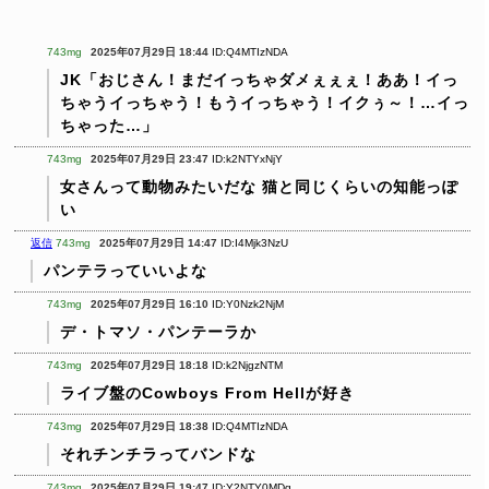
743mg
2025年07月29日 18:44
ID:Q4MTIzNDA
JK「おじさん！まだイっちゃダメぇぇぇ！ああ！イっ
ちゃうイっちゃう！もうイっちゃう！イクぅ～！…イっ
ちゃった…」
743mg
2025年07月29日 23:47
ID:k2NTYxNjY
女さんって動物みたいだな
猫と同じくらいの知能っぽ
い
返信
743mg
2025年07月29日 14:47
ID:I4Mjk3NzU
パンテラっていいよな
743mg
2025年07月29日 16:10
ID:Y0Nzk2NjM
デ・トマソ・パンテーラか
743mg
2025年07月29日 18:18
ID:k2NjgzNTM
ライブ盤のCowboys From Hellが好き
743mg
2025年07月29日 18:38
ID:Q4MTIzNDA
それチンチラってバンドな
743mg
2025年07月29日 19:47
ID:Y2NTY0MDg