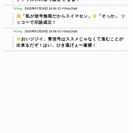
743mg
2025年07月29日 16:06
ID:Y0Nzk2NjM
「私が信号無視だからスイマセン」
「そっか」
ソ
ッコーで示談成立！
743mg
2025年07月29日 16:08
ID:Y0Nzk2NjM
おいジジイ、青信号はススメじゃなくて進むことが
出来るだぞ！はい、ひき逃げぇ〜逮捕！