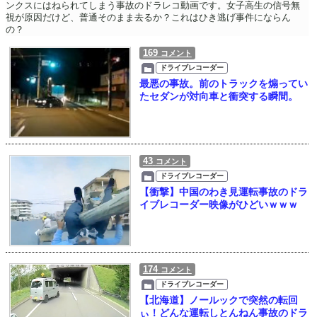
ンクスにはねられてしまう事故のドラレコ動画です。女子高生の信号無
視が原因だけど、普通そのまま去るか？これはひき逃げ事件にならん
の？
169
コメント
ドライブレコーダー
最悪の事故。前のトラックを煽ってい
たセダンが対向車と衝突する瞬間。
43
コメント
ドライブレコーダー
【衝撃】中国のわき見運転事故のドラ
イブレコーダー映像がひどいｗｗｗ
174
コメント
ドライブレコーダー
【北海道】ノールックで突然の転回
ぃ！どんな運転しとんねん事故のドラ