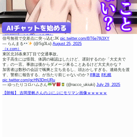
（x.com）
（予備）
（予備）
信号無視で交差点に突っ込むJK
pic.twitter.com/BT6e78j3XY
— らんまる
(@Sg3Lu)
August 25, 2025
（x.com）
東区北16条東3丁目で交通事故。
女子高生には怪我、体調の確認はしたけど、遅刻するのか「大丈夫で
す」の一言。
事故は後からダメージ来ることあるけど大丈夫かな？
加害者は数秒の会話で颯爽と立ち去るし、頭おかしすぎる。
連絡先を渡
す、警察に報告する、が当たり前じゃないのか？
#事故
#札幌
pic.twitter.com/gcHN3DmURu
— ゆったりコロハムさん
(@racco_ukiuki)
July 29, 2025
【朗報】 吉岡里帆さんのぷにぷにモリマン画像ｗｗｗｗｗ