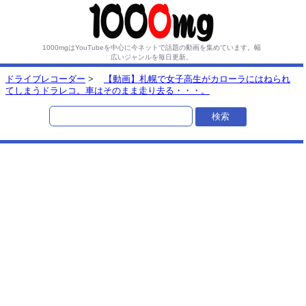
1000mgはYouTubeを中心に今ネットで話題の動画を集めています。
幅
広いジャンルを毎日更新。
ドライブレコーダー
>
【動画】札幌で女子高生がカローラにはねられ
てしまうドラレコ。車はそのまま走り去る・・・。