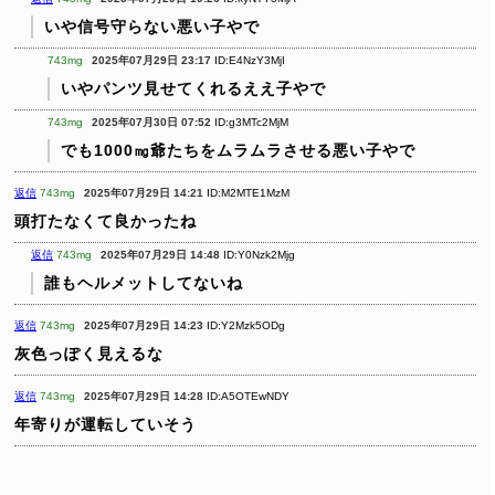
いや信号守らない悪い子やで
743mg
2025年07月29日 23:17
ID:E4NzY3MjI
いやパンツ見せてくれるええ子やで
743mg
2025年07月30日 07:52
ID:g3MTc2MjM
でも1000㎎爺たちをムラムラさせる悪い子やで
返信
743mg
2025年07月29日 14:21
ID:M2MTE1MzM
頭打たなくて良かったね
返信
743mg
2025年07月29日 14:48
ID:Y0Nzk2Mjg
誰もヘルメットしてないね
返信
743mg
2025年07月29日 14:23
ID:Y2Mzk5ODg
灰色っぽく見えるな
返信
743mg
2025年07月29日 14:28
ID:A5OTEwNDY
年寄りが運転していそう