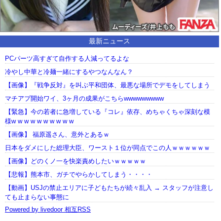
最新ニュース
PCパーツ高すぎて自作する人減ってるよな
冷やし中華と冷麺一緒にするやつなんなん？
【画像】『戦争反対』を叫ぶ平和団体、最悪な場所でデモをしてしまう
マチアプ開始ワイ、3ヶ月の成果がこちらwwwwwwwww
【緊急】今の若者に急増している『コレ』依存、めちゃくちゃ深刻な模
様w w w w w w w w w w
【画像】 福原遥さん、意外とあるｗ
日本をダメにした総理大臣、ワースト１位が同点でこの人ｗｗｗｗｗｗ
【画像】どのくノ一を快楽責めしたいｗｗｗｗｗ
【悲報】熊本市、ガチでやらかしてしまう・・・・
【動画】USJの禁止エリアに子どもたちが続々乱入 → スタッフが注意し
ても止まらない事態に
Powered by livedoor 相互RSS