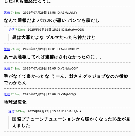
したJKも迷惑だろうに
返信
743mg
2025年07月29日 14:58
ID:A5MzUzMjY
なんで通報だよ
バカJKが悪い
パンツも黒だし
返信
743mg
2025年07月29日 15:26
ID:EzMzMwODU
黒は大罪だよな
ブルマだったら神だけど
返信
743mg
2025年07月29日 15:01
ID:AxNDM3OTY
あーあ通報してれば逮捕はされなかったのに、、
返信
743mg
2025年07月29日 15:05
ID:Y2NzkzODY
毛がなくて良かったな
うーん、爺さんグッジョブなのか微妙
でわからん
返信
743mg
2025年07月29日 15:06
ID:k5NjA0NjQ
地球温暖化
返信
743mg
2025年07月29日 15:34
ID:k5MzUyNzk
国際ブチューシチュエーションから暖かくなった恥丘が見
えました