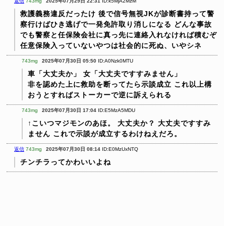
返信
743mg
2025年07月29日 22:31
ID:k5MjA2MzM
救護義務違反だったけ
後で信号無視JKが診断書持って警
察行けばひき逃げで一発免許取り消しになる
どんな事故
でも警察と任保険会社に真っ先に連絡入れなければ積むぞ
任意保険入っていないやつは社会的に死ぬ、いやシネ
743mg
2025年07月30日 05:50
ID:A0Nzk0MTU
車「大丈夫か」
女「大丈夫ですすみません」
非を認めた上に救助を断ってたら示談成立
これ以上構
おうとすればストーカーで逆に訴えられる
743mg
2025年07月30日 17:04
ID:E5MzA5MDU
↑こいつマジモンのあほ。
大丈夫か？
大丈夫ですすみ
ません
これで示談が成立するわけねえだろ。
返信
743mg
2025年07月30日 08:14
ID:E0MzUxNTQ
チンチラってかわいいよね