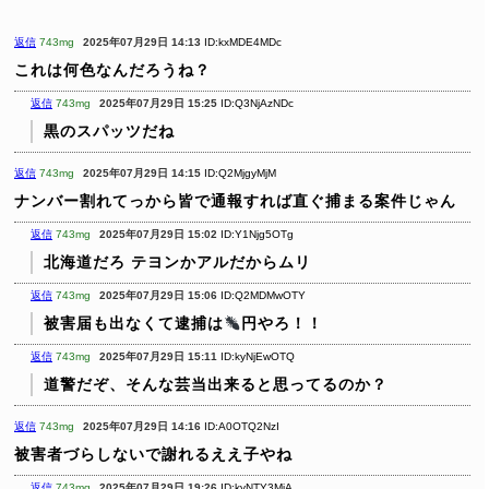
返信
743mg
2025年07月29日 14:13
ID:kxMDE4MDc
これは何色なんだろうね？
返信
743mg
2025年07月29日 15:25
ID:Q3NjAzNDc
黒のスパッツだね
返信
743mg
2025年07月29日 14:15
ID:Q2MjgyMjM
ナンバー割れてっから皆で通報すれば直ぐ捕まる案件じゃん
返信
743mg
2025年07月29日 15:02
ID:Y1Njg5OTg
北海道だろ テヨンかアルだからムリ
返信
743mg
2025年07月29日 15:06
ID:Q2MDMwOTY
被害届も出なくて逮捕は
円やろ！！
返信
743mg
2025年07月29日 15:11
ID:kyNjEwOTQ
道警だぞ、そんな芸当出来ると思ってるのか？
返信
743mg
2025年07月29日 14:16
ID:A0OTQ2NzI
被害者づらしないで謝れるええ子やね
返信
743mg
2025年07月29日 19:26
ID:kyNTY3MjA