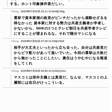
する。ホント印象操作甚だしい。
743mg
2025年07月29日 22:11
ID:MxMjE3Mjg
選挙で資本家側の政党がピンチだったから扇動せざるを
得なかった
資本家に対する勢力は共産主義者か学者し
かないから、NHKの1つとテレビ朝日を共産学者テレビ
にすることが望まれるな。それで随分マシになる
743mg
2025年07月30日 07:29
ID:I0Mjk2NDE
相手が大丈夫といったから立ち去った。自分は共産党だ
からビラ配りがあって急いでいた。今回の選挙は大敗だ
から無かったことにしたい。責任はうやむやになる報道
をしてくれ
743mg
2025年07月30日 09:00
ID:Q3NDQzNzc
マスコミは排外主義とは真逆だ。なんせ、マスコミの上
層部には在日がけっこういる。