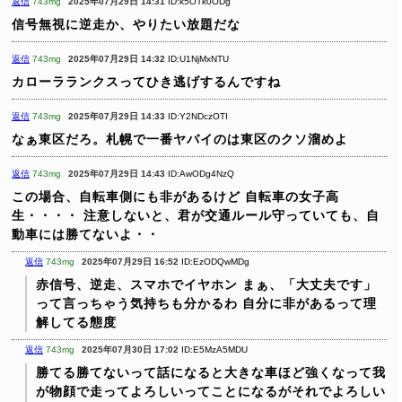
返信
743mg
2025年07月29日 14:31
ID:k5OTk0ODg
信号無視に逆走か、やりたい放題だな
返信
743mg
2025年07月29日 14:32
ID:U1NjMxNTU
カローラランクスってひき逃げするんですね
返信
743mg
2025年07月29日 14:33
ID:Y2NDczOTI
なぁ東区だろ。札幌で一番ヤバイのは東区のクソ溜めよ
返信
743mg
2025年07月29日 14:43
ID:AwODg4NzQ
この場合、自転車側にも非があるけど
自転車の女子高
生・・・・
注意しないと、君が交通ルール守っていても、自
動車には勝てないよ・・
返信
743mg
2025年07月29日 16:52
ID:EzODQwMDg
赤信号、逆走、スマホでイヤホン
まぁ、「大丈夫です」
って言っちゃう気持ちも分かるわ
自分に非があるって理
解してる態度
返信
743mg
2025年07月30日 17:02
ID:E5MzA5MDU
勝てる勝てないって話になると大きな車ほど強くなって我
が物顔で走ってよろしいってことになるがそれでよろしい