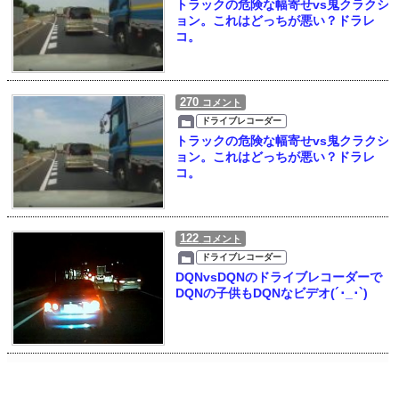
トラックの危険な幅寄せvs鬼クラクシ
ョン。これはどっちが悪い？ドラレ
コ。
270
コメント
ドライブレコーダー
トラックの危険な幅寄せvs鬼クラクシ
ョン。これはどっちが悪い？ドラレ
コ。
122
コメント
ドライブレコーダー
DQNvsDQNのドライブレコーダーで
DQNの子供もDQNなビデオ(´･_･`)