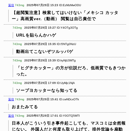
返信
743mg
2025年07月29日 15:23
ID:EzMzMwODU
【超閲覧注意】検索してはいけない「メキシコ カッタ
ー」高画質ver.（動画）
閲覧は自己責任で
743mg
2025年07月29日 15:27
ID:Y4OTg3OTg
URLを貼らんかハゲ
743mg
2025年07月29日 15:35
ID:I5NTg0NzU
動画出てこないぞツルッパゲ
743mg
2025年07月29日 15:39
ID:kyNjU3MTg
「ヒグチカッター」の方が伝説だろ、低画質でもきつか
った。
743mg
2025年07月29日 17:09
ID:UyMjc1NjA
ソープヨカッターなら知ってる
返信
743mg
2025年07月29日 15:41
ID:cwNDcxOTk
おまたみてる
返信
743mg
2025年07月29日 17:01
ID:Y0OTQ5MTI
日本人がこういう引き事件起こしても、マスコミは全然報
じない。
外国人だと何度も取り上げて、排外世論を扇動