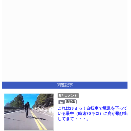
関連記事
87
コメント
乗物系
これはひぇっ！自転車で坂道を下って
いる最中（時速70キロ）に鹿が飛び出
してきて・・・。