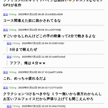
GP2が名作
返信
743mg
2025年07月12日 08:45
ID:k3MDExNDM
コース間違えた奴に抜かされてるな
返信
743mg
2025年07月12日 09:04
ID:czODY0NjE
すごいかもしれんけどこの手の映像って2分で飽きるよな
返信
743mg
2025年07月12日 10:54
ID:I2NDY4NjY
3分まで耐えたぜ
返信
743mg
2025年07月12日 11:38
ID:UwMTkxNzE
フフフ、俺は４分ｗｗ
返信
743mg
2025年07月12日 09:17
ID:QwMTYzNDk
これ、めっちゃ疲れるだよ
返信
743mg
2025年07月12日 09:34
ID:Y1OTYwODI
クラクションつけるべきやな
ミラー無いから後方わからんし
お互いフルフェイスだから声張り上げても聞こえんやろ
返信
743mg
2025年07月12日 13:19
ID:I4NzY5ODQ