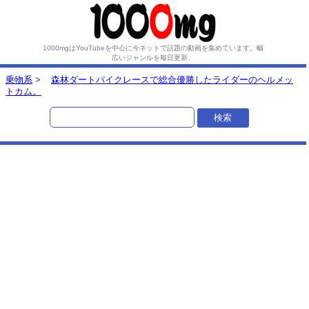
1000mgはYouTubeを中心に今ネットで話題の動画を集めています。
幅
広いジャンルを毎日更新。
乗物系
>
森林ダートバイクレースで総合優勝したライダーのヘルメッ
トカム。