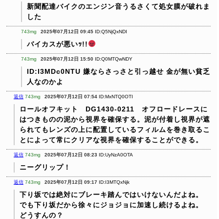
新聞配達バイクのエンジン音うるさくて処女膜が破れま
した
743mg
2025年07月12日 09:45
ID:Q5NjQxNDI
バイカスが悪いｯ!!
743mg
2025年07月12日 15:50
ID:Q0MTQwNDY
ID:I3MDc0NTU
嫌ならさっさと引っ越せ
金が無い貧乏
人なのかよ
返信
743mg
2025年07月12日 07:54
ID:MxNTQ0OTI
ロールオフキット DG1430-0211 オフロードレースに
はつきものの泥から視界を確保する。泥が付着し視界が遮
られてもレンズの上に配置しているフィルムを巻き取るこ
とによって常にクリアな視界を確保することができる。
返信
743mg
2025年07月12日 08:23
ID:UyNzA0OTA
ニーグリップ！
返信
743mg
2025年07月12日 09:17
ID:I3MTQxNjk
下り坂では絶対にブレーキ踏んではいけないんだよね。
でも下り坂だから徐々にジョジョに加速し続けるよね。
どうすんの？