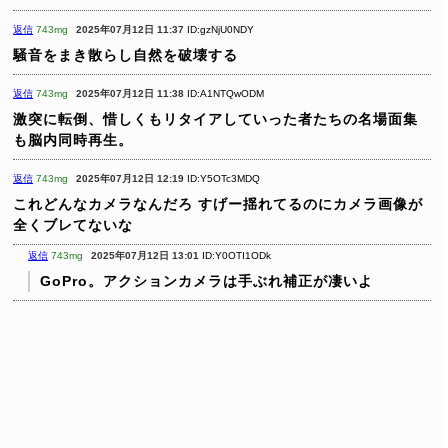
返信
743mg
2025年07月12日 11:37
ID:gzNjU0NDY
騒音をまき散らし自然を破壊する
返信
743mg
2025年07月12日 11:38
ID:A1NTQwODM
激突に転倒、惜しくもリタイアしていった者たちの名場面集
も脳内同時再生。
返信
743mg
2025年07月12日 12:19
ID:Y5OTc3MDQ
これどんなカメラなんだろ
すげー揺れてるのにカメラ画像が
全くブレてないな
返信
743mg
2025年07月12日 13:01
ID:Y0OTI1ODk
GoPro。アクションカメラは手ぶれ補正が凄いよ