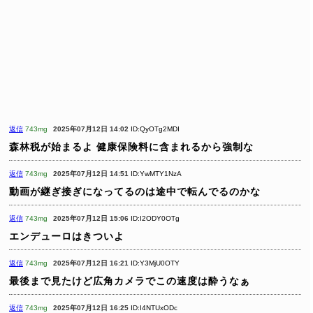
返信
743mg
2025年07月12日 14:02
ID:QyOTg2MDI
森林税が始まるよ
健康保険料に含まれるから強制な
返信
743mg
2025年07月12日 14:51
ID:YwMTY1NzA
動画が継ぎ接ぎになってるのは途中で転んでるのかな
返信
743mg
2025年07月12日 15:06
ID:I2ODY0OTg
エンデューロはきついよ
返信
743mg
2025年07月12日 16:21
ID:Y3MjU0OTY
最後まで見たけど広角カメラでこの速度は酔うなぁ
返信
743mg
2025年07月12日 16:25
ID:I4NTUxODc