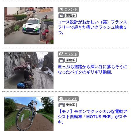
78
コメント
乗物系
コース設計がおかしい（笑）フランス
ラリーで起きた痛いクラッシュ映像３
つ。
62
コメント
乗物系
崖っぷち道路から深い谷に落ちそうに
なったバイクのギリギリ動画。
45
コメント
乗物系
【モノ】モダンでクラシカルな電動ア
シスト自転車「MOTUS EKE」がステ
キ。