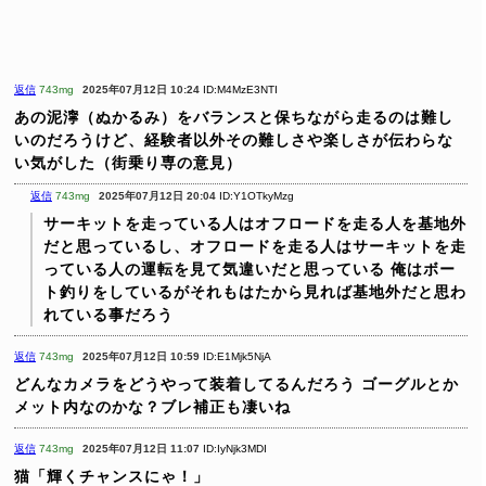
返信
743mg
2025年07月12日 10:24
ID:M4MzE3NTI
あの泥濘（ぬかるみ）をバランスと保ちながら走るのは難し
いのだろうけど、経験者以外その難しさや楽しさが伝わらな
い気がした（街乗り専の意見）
返信
743mg
2025年07月12日 20:04
ID:Y1OTkyMzg
サーキットを走っている人はオフロードを走る人を基地外
だと思っているし、オフロードを走る人はサーキットを走
っている人の運転を見て気違いだと思っている
俺はボー
ト釣りをしているがそれもはたから見れば基地外だと思わ
れている事だろう
返信
743mg
2025年07月12日 10:59
ID:E1Mjk5NjA
どんなカメラをどうやって装着してるんだろう
ゴーグルとか
メット内なのかな？ブレ補正も凄いね
返信
743mg
2025年07月12日 11:07
ID:IyNjk3MDI
猫「輝くチャンスにゃ！」