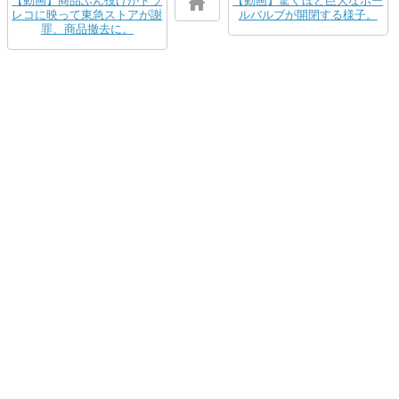
【動画】商品ぶん投げがドラ
【動画】驚くほど巨大なボー
レコに映って東急ストアが謝
ルバルブが開閉する様子。
罪、商品撤去に。