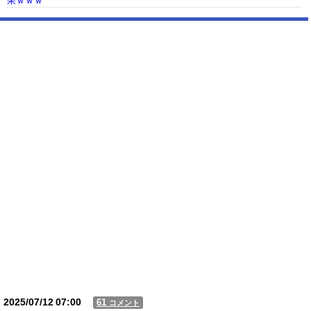
果ｗｗｗ
【動画】USJの禁止エリアに子どもたちが続々乱入 → スタッフが注意し
ても止まらない事態に
Powered by livedoor 相互RSS
2025/07/12
07:00
61
コメント