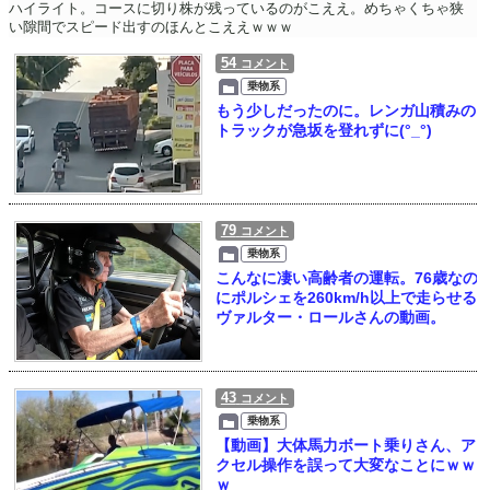
ハイライト。コースに切り株が残っているのがこええ。めちゃくちゃ狭
い隙間でスピード出すのほんとこええｗｗｗ
54
コメント
乗物系
もう少しだったのに。レンガ山積みの
トラックが急坂を登れずに(°_°)
79
コメント
乗物系
こんなに凄い高齢者の運転。76歳なの
にポルシェを260km/h以上で走らせる
ヴァルター・ロールさんの動画。
43
コメント
乗物系
【動画】大体馬力ボート乗りさん、ア
クセル操作を誤って大変なことにｗｗ
ｗ