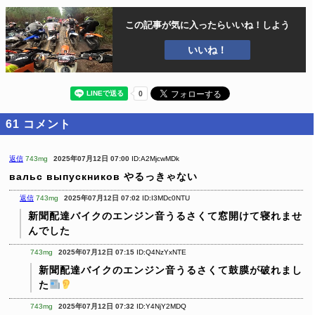
この記事が気に入ったら
いいね！しよう
いいね！
61
コメント
返信
743mg
2025年07月12日 07:00
ID:A2MjcwMDk
вальс выпускников やるっきゃない
返信
743mg
2025年07月12日 07:02
ID:I3MDc0NTU
新聞配達バイクのエンジン音うるさくて窓開けて寝れませ
んでした
743mg
2025年07月12日 07:15
ID:Q4NzYxNTE
新聞配達バイクのエンジン音うるさくて鼓膜が破れまし
た
️
743mg
2025年07月12日 07:32
ID:Y4NjY2MDQ