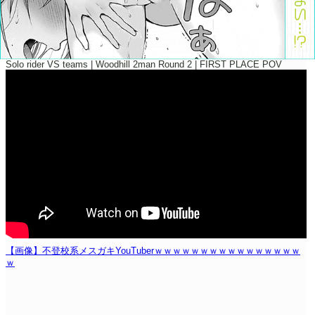
Solo rider VS teams | Woodhill 2man Round 2 | FIRST PLACE POV
【画像】不登校系メスガキYouTuberｗｗｗｗｗｗｗｗｗｗｗｗｗｗｗｗ
ｗ