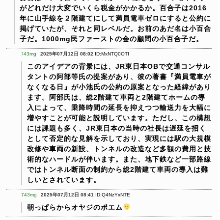
がどれだけ大変でいくら税金がかかるか。百合子は2016
年に山手線を２階建てにして満員電車ゼロにすると公約に
掲げていたが、それと同レベルだ。お前のあだ名は小百合
子だ。1000mg民ファーストの会の顧問の小百合子だ。
ﾌ43mg
2025年07月12日 08:02
ID:MxNTQ0OTI
このアイデアの背景には、JR東日本OBで交通コンサル
タントの阿部等氏の提案があり、彼の著書『満員電車が
なくなる日』が小池氏の公約の原案となった経緯があり
ます。阿部氏は、総2階建て車両と2階建てホームの導
入によって、乗降時間の延長を抑えつつ輸送力を大幅に
増やすことが可能と説明しています。ただし、この構想
には課題も多く、JR東日本の当時の社長は遅延を招く
として否定的な見解を示しており、実現には駅の大規模
改修や車両の新設、トンネルの改造など多額の費用と技
術的なハードルが伴います。また、地下鉄など一部路線
ではトンネル断面の制約から総2階建て車両の導入は難
しいとされています。
743mg
2025年07月12日 08:41
ID:Q4NzYxNTE
朝っぱらからオヤジのポエム