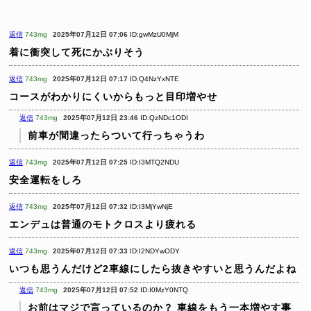
返信
743mg
2025年07月12日 07:06
ID:gwMzU0MjM
着に衝突して死にかぶりそう
返信
743mg
2025年07月12日 07:17
ID:Q4NzYxNTE
コースがわかりにくいからもっと目印増やせ
返信
743mg
2025年07月12日 23:46
ID:QzNDc1ODI
前車が間違ったらついて行っちゃうわ
返信
743mg
2025年07月12日 07:25
ID:I3MTQ2NDU
安全運転をしろ
返信
743mg
2025年07月12日 07:32
ID:I3MjYwNjE
エンデュは普通のモトクロスより疲れる
返信
743mg
2025年07月12日 07:33
ID:I2NDYwODY
いつも思うんだけど2車線にしたら抜きやすいと思うんだよね
返信
743mg
2025年07月12日 07:52
ID:I0MzY0NTQ
お前はマジで言っているのか？ 車線をもう一本増やす事