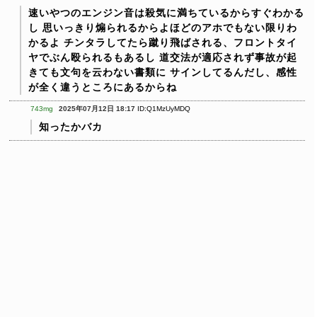
速いやつのエンジン音は殺気に満ちているからすぐわかる
し
思いっきり煽られるからよほどのアホでもない限りわ
かるよ
チンタラしてたら蹴り飛ばされる、フロントタイ
ヤでぶん殴られるもあるし
道交法が適応されず事故が起
きても文句を云わない書類に
サインしてるんだし、感性
が全く違うところにあるからね
743mg
2025年07月12日 18:17
ID:Q1MzUyMDQ
知ったかバカ