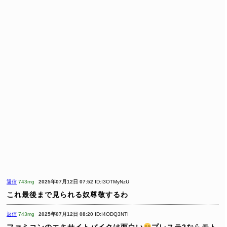
返信
743mg
2025年07月12日 07:52
ID:I3OTMyNzU
これ最後まで見られる奴尊敬するわ
返信
743mg
2025年07月12日 08:20
ID:I4ODQ3NTI
ファミコンのエキサイトバイクは面白い
プレステ2ならモト