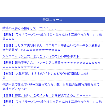
最新ニュース
職場の人妻と不倫をして、ついに、、、
【悲報】 ワイ「ラーメン一袋だけじゃ足らんわ！二袋作ったろ！」→結
果ｗｗｗ
【画像】カリスマ美容師さん、ココリコ田中みたいなチー牛を大変身さ
せた結果がこちらw w w w w w w w w w w
シャウエッセン公式、またこういうのでいい丼をポスト
【悲報】菊地亜美さん、マレーシアに移住ｗｗｗｗｗｗｗｗｗｗｗｗｗ
ｗｗｗｗｗｗｗｗｗｗｗｗ
【衝撃】 大阪府警、ミナミの“ベトナムビル”を家宅捜索した結
果・・・・・・
体調不良で休んでパチ●コ通ってたら、数十日単位の証拠写真撮られて
会社クビになった
【画像】神主、賢い。このメッセージを解読できるか？ｗｗｗｗ
【悲報】 ワイ「ラーメン一袋だけじゃ足らんわ！二袋作ったろ！」→結