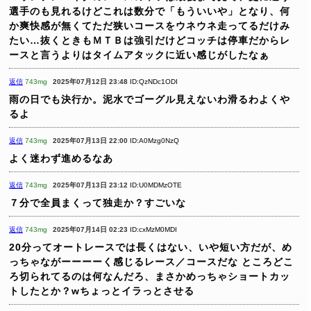
選手のも見れるけどこれは数分で「もういいや」となり、何
か爽快感が無くてただ狭いコースをウネウネ走ってるだけみ
たい…抜くときもＭＴＢは強引だけどコッチは停車だからレ
ースと言うよりはタイムアタックに近い感じがしたなぁ
返信
743mg
2025年07月12日 23:48
ID:QzNDc1ODI
雨の日でも決行か。泥水でゴーグル見えないわ滑るわよくや
るよ
返信
743mg
2025年07月13日 22:00
ID:A0Mzg0NzQ
よく迷わず進めるなあ
返信
743mg
2025年07月13日 23:12
ID:U0MDMzOTE
７分で全員まくって独走か？すごいな
返信
743mg
2025年07月14日 02:23
ID:cxMzM0MDI
20分ってオートレースでは長くはない、いや短い方だが、め
っちゃながーーーーく感じるレース／コースだな
ところどこ
ろ切られてるのは何なんだろ、まさかめっちゃショートカッ
トしたとか？wちょっとイラっとさせる